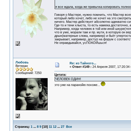
я все ждала, когда же привычка копировать полно
Говоря о Мастере, нужно помнить, что Мастер всегд
который либо хочет, либо не хочет на это смотрет
ничего. Мастер действует абсолютно адекватно си
Где-то и тени хлыста, то есть намека достаточно, а 
Например, когда человек в той или иной шкуре(тел
что в уме, морали там и пр. мути, в которую он ве
дрын(матерные слова, например) и бьёт упертость
закрывает, например, доступ на форум с соответ
Не оправдывайся, усПОКОЙшься!
Любовь
Re: из Тайного...
Ветеран
«
Ответ #149 :
24 Апреля 2007, 17:20:34 
Сообщений: 7250
Цитата:
ЧЕЛОВЕК ОДИН!
это уже на паранойю похоже...
Страниц:
1
...
8
9
[
10
]
11
12
...
27
Все