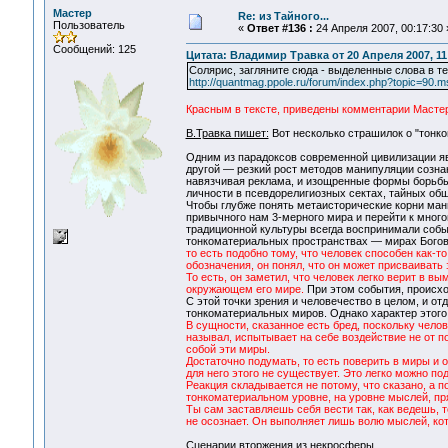
Мастер
Re: из Тайного...
Пользователь
«
Ответ #136 :
24 Апреля 2007, 00:17:30 
Сообщений: 125
Цитата: Владимир Травка от 20 Апреля 2007, 11
Солярис, загляните сюда - выделенные слова в те
http://quantmag.ppole.ru/forum/index.php?topic=90
Красным в тексте, приведены комментарии Масте
В.Травка пишет:
Вот несколько страшилок о "тон
Одним из парадоксов современной цивилизации явл
другой — резкий рост методов манипуляции созна
навязчивая реклама, и изощренные формы борьбы
личности в псевдорелигиозных сектах, тайных общ
Чтобы глубже понять метаисторические корни ман
привычного нам 3-мерного мира и перейти к много
традиционной культуры всегда воспринимали собы
тонкоматериальных пространствах — мирах Богов
то есть подобно тому, что человек способен как-
обозначения, он понял, что он может присваивать
То есть, он заметил, что человек легко верит в вы
окружающем его мире.
При этом события, происхо
С этой точки зрения и человечество в целом, и о
тонкоматериальных миров. Однако характер этого
В сущности, сказанное есть бред, поскольку челов
называл, испытывает на себе воздействие не от 
собой эти миры.
Достаточно подумать, то есть поверить в миры и 
для него этого не существует. Это легко можно по
Реакция складывается не потому, что сказано, а п
тонкоматериальном уровне, на уровне мыслей, пря
Ты сам заставляешь себя вести так, как ведешь, т
не осознает. Он выполняет лишь волю мыслей, кот
Сценарии вторжения из некросферы