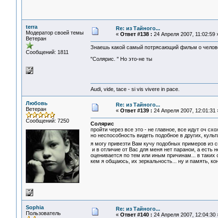
terra
Re: из Тайного...
Модератор своей темы
«
Ответ #138 :
24 Апреля 2007, 11:02:59 
Ветеран
Знаешь какой самый потрясающий фильм о челов
Сообщений: 1811
"Солярис. " Но это-не ты
Audi, vide, tace - si vis vivere in pace.
Любовь
Re: из Тайного...
Ветеран
«
Ответ #139 :
24 Апреля 2007, 12:01:31 
Сообщений: 7250
Солярис
пройти через все это - не главное, все идут оч схо
но неспособность видеть подобное в других, культив
я могу привезти Вам кучу подобных примеров из с
и в отличие от Вас для меня нет паранои, а есть н
оценивается по тем или иным причинам... в таких
кем я общаюсь, их зеркальность... ну и память, кон
Sophia
Re: из Тайного...
Пользователь
«
Ответ #140 :
24 Апреля 2007, 12:04:30 