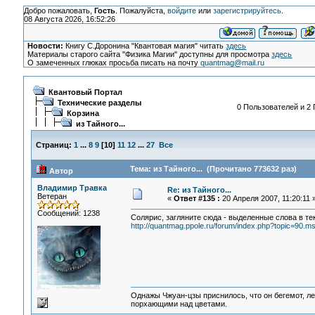
Добро пожаловать,
Гость
. Пожалуйста,
войдите
или
зарегистрируйтесь
.
08 Августа 2026, 16:52:26
Новости:
Книгу С.Доронина "Квантовая магия" читать
здесь
Материалы старого сайта "Физика Магии" доступны для просмотра
здесь
О замеченных глюках просьба писать на почту
quantmag@mail.ru
Квантовый Портал
Технические разделы
0 Пользователей и 2 
Корзина
из Тайного...
Страниц:
1
...
8
9
[
10
]
11
12
...
27
Все
Тема: из Тайного... (Прочитано 773632 раз)
Автор
Владимир Травка
Re: из Тайного...
Ветеран
«
Ответ #135 :
20 Апреля 2007, 11:20:11 
Сообщений: 1238
Солярис, загляните сюда - выделенные слова в те
http://quantmag.ppole.ru/forum/index.php?topic=90.
Однажы Чжуан-цзы приснилось, что он бегемот, л
порхающими над цветами.