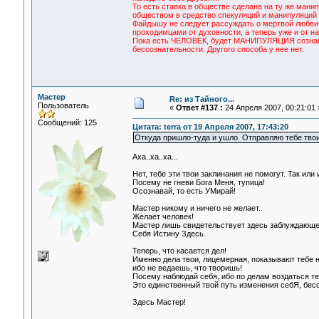
То есть ставка в обществе сделана на ту же мани
обществом в средство спекуляций и манипуляций 
Файдышу не следует рассуждать о мертвой любви,
проходимцами от духовности, а теперь уже и от н
Пока есть ЧЕЛОВЕК, будет МАНИПУЛЯЦИЯ сознание
бессознательности. Другого способа у нее нет.
Мастер
Re: из Тайного...
Пользователь
«
Ответ #137 :
24 Апреля 2007, 00:21:01 
Сообщений: 125
Цитата: terra от 19 Апреля 2007, 17:43:20
Откуда пришло-туда и ушло. Отправляю тебе тв
Аха..ха..ха...
Нет, тебе эти твои заклинания не помогут. Так или
Посему не гневи Бога Меня, тупица!
Осознавай, то есть УМирай!
Мастер никому и ничего не желает.
Желает человек!
Мастер лишь свидетельствует здесь заблуждающег
Себя Истину Здесь.
Теперь, что касается дел!
Именно дела твои, лицемерная, показывают тебе на
ибо не ведаешь, что творишь!
Посему наблюдай себя, ибо по делам воздаться те
Это единственный твой путь изменения себЯ, бес
Здесь Мастер!