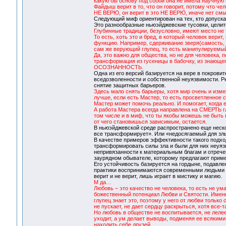
какую бы основу под собой она не имела научную 
Файдыш верит в то, что он говорит, потому что чел
НЕ ВЕРЮ, он верит в это НЕ ВЕРЮ, иначе нет смы
Следующий миф ориентирован на тех, кто допуска
Это разнообразные ньюэйджевские тусовки, целит
Глубинные традиции, безусловно, имеют место не 
То есть, хоть это и бред, в который человек верит
функцию. Например, сдерживание зверя(самость, эг
сам же верующий глупец, то есть манипулируемый
Да, это важно для общества, но не для человека, 
трансформация из гусеницы в бабочку, из знающе
ОСОЗНАННОСТЬ.
Одна из его версий базируется на вере в покров
вседозволенности и собственной неуязвимости. Р
снятие защитных барьеров.
Здесь мало снять барьеры, хотя мир очень и изме
лучше, если есть Мастер, то есть просветленное со
Мастер может помочь реально. И помогает, когда е
А работа Мастера всегда направлена на СМЕРТЬ гл
том числе и в миф, что ты якобы можешь не быть п
от чего становишься зависимым, остается.
В ньюэйджевской среде распространено еще неско
все трансформирует». Или «недосягаемый для злы
В качестве примеров эффективности такого подхо
трансформировать силы зла и были для них неуяз
непривязанности к материальным благам и отречени
заурядном обывателе, которому предлагают приме
Его устойчивость базируется на гордыне, подавле
практики воспринимаются современными людьми ка
верит и не верит, лишь играет в мистику и магию.
М да…
Любовь – это качество не человека, то есть не ума,
божественный потенциал Любви и Святости. Именно
глупец знает это, поэтому у него от любви только
не пускает, не дает сердцу раскрыться, хотя все-т
Но любовь в обществе не воспитывается, не лелее
уходит, а ум делает выводы, подменяя ее всякими
находить себе друзей…