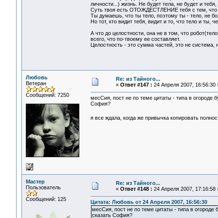
личности...) жизнь. Не будет тела, не будет и теб
Суть твоя есть ОТОЖДЕСТЛЕНИЕ тебя с тем, что 
Ты думаешь, что ты тело, поэтому ты - тело, не бо
Но тот, кто видит тебя, видит и то, что тело и ты, 
А что до целостности, она не в том, что робот(тел
всего, что по-твоему ее составляет.
Целостность - это сумма частей, это не система, н
Любовь
Re: из Тайного...
Ветеран
«
Ответ #147 :
24 Апреля 2007, 16:56:30 
Сообщений: 7250
месСия, пост не по теме цитаты - типа в огороде бу
София?
я все ждала, когда же привычка копировать полно
Мастер
Re: из Тайного...
Пользователь
«
Ответ #148 :
24 Апреля 2007, 17:16:58 
Сообщений: 125
Цитата: Любовь от 24 Апреля 2007, 16:56:30
месСия, пост не по теме цитаты - типа в огороде б
сказать София?