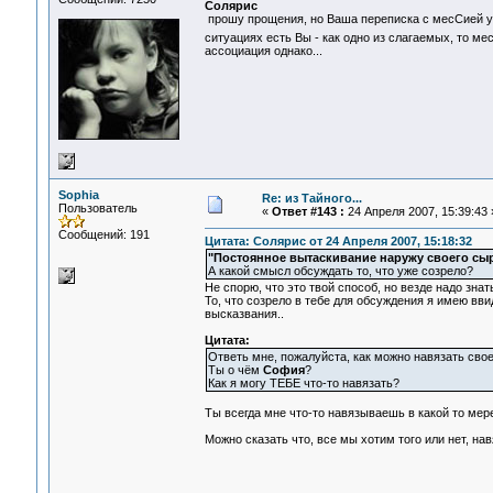
Солярис
прошу прощения, но Ваша переписка с месСией у ме
ситуациях есть Вы - как одно из слагаемых, то м
ассоциация однако...
Sophia
Re: из Тайного...
Пользователь
«
Ответ #143 :
24 Апреля 2007, 15:39:43 
Сообщений: 191
Цитата: Солярис от 24 Апреля 2007, 15:18:32
"Постоянное вытаскивание наружу своего сыр
А какой смысл обсуждать то, что уже созрело?
Не спорю, что это твой способ, но везде надо знать
То, что созрело в тебе для обсуждения я имею вв
высказвания..
Цитата:
Ответь мне, пожалуйста, как можно навязать сво
Ты о чём
София
?
Как я могу ТЕБЕ что-то навязать?
Ты всегда мне что-то навязываешь в какой то мер
Можно сказать что, все мы хотим того или нет, на