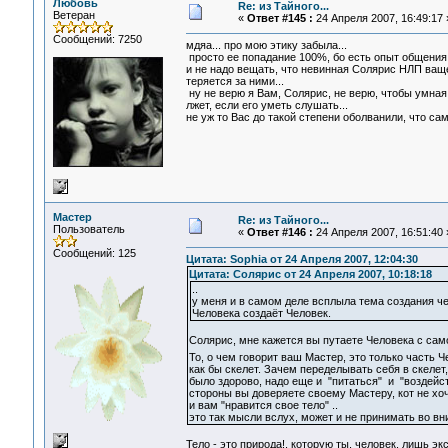
Любовь
Re: из Тайного...
Ветеран
«
Ответ #145 :
24 Апреля 2007, 16:49:17 
Сообщений: 7250
мдяа... про мою этику забыла...
просто ее попадание 100%, бо есть опыт общения
и не надо вещать, что невинная Солярис НЛП ващ
теряется за ними...
ну не верю я Вам, Солярис, не верю, чтобы умная 
лжет, если его уметь слушать...
не уж то Вас до такой степени оболванили, что са
Мастер
Re: из Тайного...
Пользователь
«
Ответ #146 :
24 Апреля 2007, 16:51:40 
Сообщений: 125
Цитата: Sophia от 24 Апреля 2007, 12:04:30
Цитата: Солярис от 24 Апреля 2007, 10:18:18
..
у меня и в самом деле всплыла тема создания че
Человека создаёт Человек.
Солярис, мне кажется вы путаете Человека с сам
То, о чем говорит ваш Мастер, это только часть 
как бы скелет. Зачем переделывать себя в скелет,
было здорово, надо еще и "питаться" и "воздейст
стороны вы доверяете своему Мастеру, кот не хоч
и вам "нравится свое тело" ..
это так мысли вслух, может и не принимать во вн
Тело - это природа!, которую ты, человек, лишь э