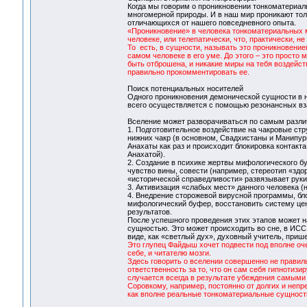
Когда мы говорим о проникновении тонкоматериаль
многомерной природы. И в наш мир проникают тол
отличающихся от нашего повседневного опыта.
«Проникновение» в человека тонкоматериальных м
человеке, или телепатически, что, практически, не 
То есть, в сущности, называть это проникновени
самом человеке в его уме. До этого – это просто
быть отброшена, и никакие миры на тебя воздейств
правильно прокомментировать ее.
Поиск потенциальных носителей
Одного проникновения демонической сущности в 
всего осуществляется с помощью резонансных вз
Вселение может разворачиваться по самым различ
1. Подготовительное воздействие на чакровые стр
нижних чакр (в основном, Свадхистаны и Манипуры
Анахаты как раз и происходит блокировка контакта
Анахатой).
2. Создание в психике жертвы мифологического 
чувство вины, совести (например, стереотип «зд
«исторической справедливости» развязывает руки 
3. Активизация «слабых мест» данного человека (н
4. Внедрение сторожевой вирусной программы, бл
мифологический буфер, восстановить систему цен
результатов.
После успешного проведения этих этапов может н
сущностью. Это может происходить во сне, в ИСС
виде, как «светлый дух», духовный учитель, прише
Это глупец Файдыш хочет подвести под вполне оч
себе, и читателю мозги.
Здесь говорить о вселении совершенно не правиль
ответственность за то, что он сам себя гипнотизи
случается всегда в результате убеждения самыми 
Соровкому, например, постоянно от долгих и непр
как вполне реальные тонкоматериальные сущности