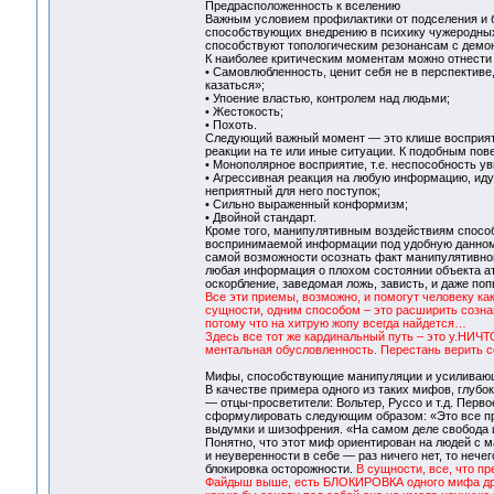
Предрасположенность к вселению
Важным условием профилактики от подселения и б
способствующих внедрению в психику чужеродных
способствуют топологическим резонансам с демон
К наиболее критическим моментам можно отнести
• Самовлюбленность, ценит себя не в перспективе,
казаться»;
• Упоение властью, контролем над людьми;
• Жестокость;
• Похоть.
Следующий важный момент — это клише восприяти
реакции на те или иные ситуации. К подобным по
• Монополярное восприятие, т.е. неспособность ув
• Агрессивная реакция на любую информацию, иду
неприятный для него поступок;
• Сильно выраженный конформизм;
• Двойной стандарт.
Кроме того, манипулятивным воздействиям способ
воспринимаемой информации под удобную данному
самой возможности осознать факт манипулятивно
любая информация о плохом состоянии объекта ата
оскорбление, заведомая ложь, зависть, и даже по
Все эти приемы, возможно, и помогут человеку как
сущности, одним способом – это расширить сознан
потому что на хитрую жопу всегда найдется…
Здесь все тот же кардинальный путь – это у.НИЧТО.
ментальная обусловленность. Перестань верить се
Мифы, способствующие манипуляции и усиливаю
В качестве примера одного из таких мифов, глуб
— отцы-просветители: Вольтер, Руссо и т.д. Пер
сформулировать следующим образом: «Это все пр
выдумки и шизофрения. «На самом деле свобода и
Понятно, что этот миф ориентирован на людей с 
и неуверенности в себе — раз ничего нет, то нече
блокировка осторожности.
В сущности, все, что пр
Файдыш выше, есть БЛОКИРОВКА одного мифа други