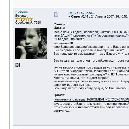
Любовь
Re: из Тайного...
Ветеран
«
Ответ #144 :
24 Апреля 2007, 16:40:51 
Сообщений: 7250
Солярис
Цитата:
всё о чём Вы здесь написали, СЛУЧИЛОСЬ в ВАШ
все ВАШИ "приравнялось" и "ассоциации однако" -
Я-то здесь причём?
вот именно!!!
все Ваши ассоциации/созревания - это Ваше личн
Вы выбрали себе учителя,
а мы тут при чем
?
Вам надо где-то высказаться, так у Вашего учите
Вас не хватает для открытого общения... что же т
ну не верю я словам про сердце из уст человека, 
Вы читали "Сердце" Елены Ивановны? а "Листы сад
то там красиво сказать про сердце? - НЕТ! они ло
Константиновича, его "Садом Мории"...
не только не верю, но и не вижу в них самого Сер
впрочем все это пустое...
Вам надо испить эту чашу до дна, бо Ваш выбор...
Цитата:
Человек - это всегда НАВЯЗЫВАНИЕ (ОБУСЛАВЛИВ
фуу... если это Ваш стиль жизни, то не приписывайт
это стиль жизни
несамостоятельного
человека и 
доступно...