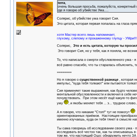
terra
,
очень большая просьба, пожалуйста, конкретный 
где я говорю об убийстве Ума.....
Солярис, об убийстве ума говорит Сия.
Это цитата, которая первая попалась на глаза прям
хотя Мастер всего лишь напоминает,
глухому, слепому и прокаженному глупцу - УМри!!!
Солярис,
Это и есть цитата, которую ты проси
Это говорит Сия, но у тебя, как я поняла, не возн
То, что написала о смерти обусловленного ума - я
всё равно спасибо, что ты старалась объяснить,
========
Но я говорю о
существенной разнице
, которая 
импульс, "куда тебя толкают" или пытаются толкат
Сия применяет такие выражения, как будто человек
ментальной обусловленности и включил в себе неч
почувствовать. При этом несёт ещё какую-то фигн
уму
, и якобы меняет тебя ... э... трудное слов
А я говорю, что никакие "Стоп!" тут не помогут
О
ориентированных приёмов. Настоящее преобразова
именно изучаешь, куда он тебя тянет в смысле н
Ты сама говоришь об исследовании своего ума - п
исследовать всё честно так, как ты описываешь в
том же, что настоящий Ошо: обнаружить нечто ЗА