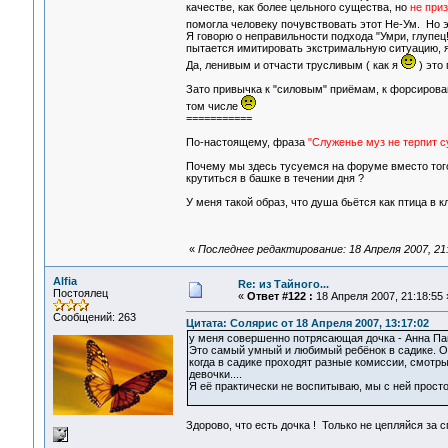
качестве, как более цельного существа, но
не при
помогла человеку почувствовать этот Не-Ум. Но э
Я говорю о неправильности подхода "Умри, глупец
пытается имитировать экстримальную ситуацию, я 
Да, ленивым и отчасти трусливым ( как я
) это 
Зато привычка к "силовым" приёмам, к форсирова
том числе
===========
По-настоящему, фраза
"Служенье муз не терпит 
Почему мы здесь тусуемся на форуме вместо того
крутиться в башке в течении дня ?
У меня такой образ, что душа бьётся как птица в к
«
Последнее редактирование: 18 Апреля 2007, 21:5
Alfia
Re: из Тайного...
Постоялец
«
Ответ #122 :
18 Апреля 2007, 21:18:55 
Сообщений: 263
Цитата: Солярис от 18 Апреля 2007, 13:17:02
у меня совершенно потрясающая дочка - Анна Па
Это самый умный и любимый ребёнок в садике. Она
когда в садике проходят разные комиссии, смотры,
девочки....
Я её практически не воспитываю, мы с ней прост
Здорово, что есть дочка ! Только не цепляйся за с