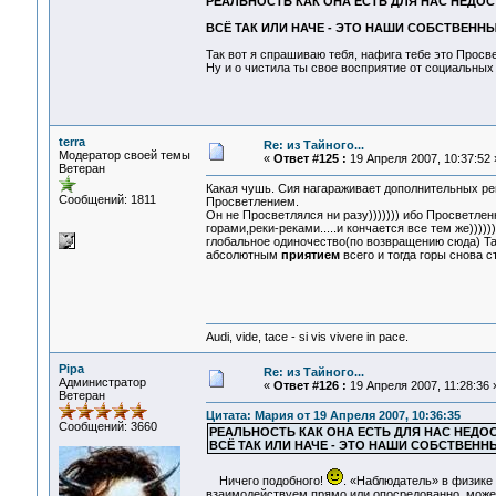
РЕАЛЬНОСТЬ КАК ОНА ЕСТЬ ДЛЯ НАС НЕДОС
ВСЁ ТАК ИЛИ НАЧЕ - ЭТО НАШИ СОБСТВЕН
Так вот я спрашиваю тебя, нафига тебе это Прос
Ну и о чистила ты свое восприятие от социальных
terra
Re: из Тайного...
Модератор своей темы
«
Ответ #125 :
19 Апреля 2007, 10:37:52 
Ветеран
Какая чушь. Сия нагараживает дополнительных р
Сообщений: 1811
Просветлением.
Он не Просветлялся ни разу))))))) ибо Просветлен
горами,реки-реками.....и кончается все тем же))))
глобальное одиночество(по возвращению сюда) Та
абсолютным
приятием
всего и тогда горы снова
Audi, vide, tace - si vis vivere in pace.
Pipa
Re: из Тайного...
Администратор
«
Ответ #126 :
19 Апреля 2007, 11:28:36 
Ветеран
Цитата: Мария от 19 Апреля 2007, 10:36:35
Сообщений: 3660
РЕАЛЬНОСТЬ КАК ОНА ЕСТЬ ДЛЯ НАС НЕДО
ВСЁ ТАК ИЛИ НАЧЕ - ЭТО НАШИ СОБСТВЕН
Ничего подобного!
. «Наблюдатель» в физике 
взаимодействуем прямо или опосредованно, может