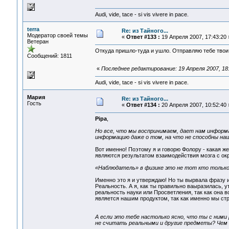
Audi, vide, tace - si vis vivere in pace.
terra
Re: из Тайного...
Модератор своей темы
«
Ответ #133 :
19 Апреля 2007, 17:43:20 
Ветеран
Откуда пришло-туда и ушло. Отправляю тебе тво
Сообщений: 1811
«
Последнее редактирование: 19 Апреля 2007, 18:
Audi, vide, tace - si vis vivere in pace.
Мария
Re: из Тайного...
Гость
«
Ответ #134 :
20 Апреля 2007, 10:52:40 
Pipa
,
Но все, что мы воспринимаем, дает нам информ
информацию даже о том, на что не способны на
Вот именно! Поэтому я и говорю Фолору - какая же
являются результатом взаимодействия мозга с о
«Наблюдатель» в физике это не тот кто тольк
Именно это я и утверждаю! Но ты вырвала фразу и
Реальность. А я, как ты правильно ваыразилась, у
реальность науки или Просветления, так как она в
является нашим продуктом, так как именно мы ст
А если это тебе настолько ясно, что ты с ними
не считать реальными и другие предметы? Чем 