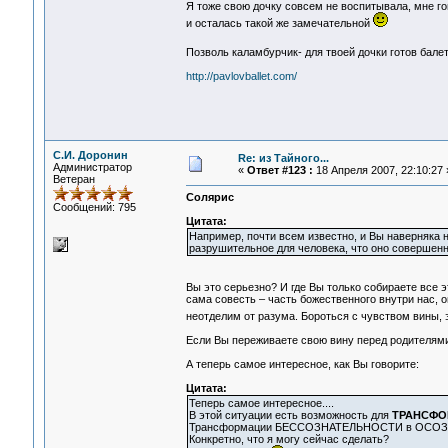
Я тоже свою дочку совсем не воспитывала, мне го
и осталась такой же замечательной
Позволь каламбурчик- для твоей дочки готов бале
http://pavlovballet.com/
С.И. Доронин
Re: из Тайного...
Администратор
«
Ответ #123 :
18 Апреля 2007, 22:10:27 
Ветеран
Солярис
Сообщений: 795
Цитата:
Например, почти всем известно, и Вы наверняка не
разрушительное для человека, что оно совершенно
Вы это серьезно? И где Вы только собираете все 
сама совесть – часть божественного внутри нас, 
неотделим от разума. Бороться с чувством вины, 
Если Вы переживаете свою вину перед родителями, 
А теперь самое интересное, как Вы говорите:
Цитата:
Теперь самое интересное....
В этой ситуации есть возможность для
ТРАНСФО
Трансформации БЕССОЗНАТЕЛЬНОСТИ в ОСО
Конкретно, что я могу сейчас сделать?