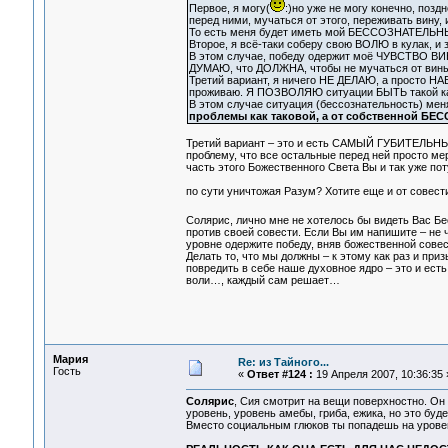
Первое, я могу(
:)но уже не могу конечно, позд
перед ними, мучаться от этого, переживать вину, и 
То есть меня будет иметь мой БЕССОЗНАТЕЛ
Второе, я всё-таки соберу свою ВОЛЮ в кулак, и 
В этом случае, победу одержит моё ЧУВСТВО ВИН
ДУМАЮ, что ДОЛЖНА, чтобы не мучаться от вины,
Третий вариант, я ничего НЕ ДЕЛАЮ, а просто НА
проживаю. Я ПОЗВОЛЯЮ ситуации БЫТЬ такой ка
В этом случае ситуация (бессознательность) 
проблемы как таковой, а от собственной Б
Третий вариант – это и есть САМЫЙ ГУБИТЕЛЬНЫЙ 
проблему, что все остальные перед ней просто мер
часть этого Божественного Света Вы и так уже п
по сути уничтожая Разум? Хотите еще и от совест
Солярис, лично мне не хотелось бы видеть Вас Б
против своей совести. Если Вы им напишите – не 
уровне одержите победу, вняв божественной совес
Делать то, что мы должны – к этому как раз и пр
повредить в себе наше духовное ядро – это и ест
воли…, каждый сам решает…
Мария
Re: из Тайного...
Гость
«
Ответ #124 :
19 Апреля 2007, 10:36:35 
Солярис
, Сия смотрит на вещи поверхностно. Он 
уровень, уровень амебы, гриба, ежика, но это буд
Вместо социальным глюков ты попадешь на урове