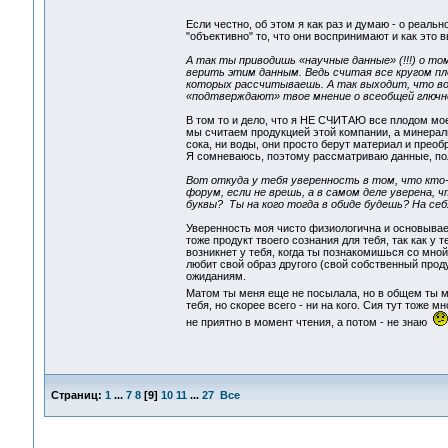
Если честно, об этом я как раз и думаю - о реал
"объективно" то, что они воспринимают и как это 
А так ты приводишь «научные данные» (!!!) о то
верить этим данным. Ведь считая все кругом пл
которых рассчитываешь. А так выходит, что в
«подтверждают» твое мнение о всеобщей глючн
В том то и дело, что я НЕ СЧИТАЮ все плодом мое
мы считаем продукцией этой компании, а минерал
сока, ни воды, они просто берут материал и преоб
Я сомневаюсь, поэтому рассматриваю данные, пол
Вот откуда у тебя уверенность в том, что кто
форум, если не врешь, а в самом деле уверена,
буквы? Ты на кого тогда в обиде будешь? На себ
Уверенность моя чисто физиологична и основывает
тоже продукт твоего сознания для тебя, так как у 
возникнет у тебя, когда ты познакомишься со мно
любит свой образ другого (свой собственный продук
ожиданиям.
Матом ты меня еще не посылала, но в общем ты м
тебя, но скорее всего - ни на кого. Сия тут тоже 
не приятно в момент чтения, а потом - не знаю
Страниц:
1
...
7
8
[
9
]
10
11
...
27
Все