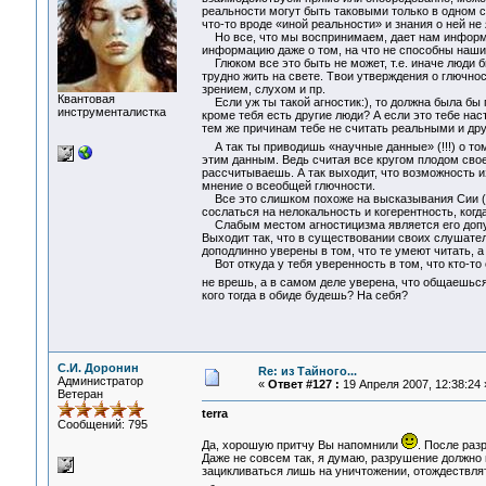
реальности могут быть таковыми только в одном с
что-то вроде «иной реальности» и знания о ней н
Но все, что мы воспринимаем, дает нам информа
информацию даже о том, на что не способны наши
Глюком все это быть не может, т.е. иначе люди б
трудно жить на свете. Твои утверждения о глючно
зрением, слухом и пр.
Квантовая
Если уж ты такой агностик:), то должна была бы п
инструменталистка
кроме тебя есть другие люди? А если это тебе нас
тем же причинам тебе не считать реальными и др
А так ты приводишь «научные данные» (!!!) о том
этим данным. Ведь считая все кругом плодом свое
рассчитываешь. А так выходит, что возможность 
мнение о всеобщей глючности.
Все это слишком похоже на высказывания Сии (и 
сослаться на нелокальность и когерентность, когд
Слабым местом агностицизма является его допущ
Выходит так, что в существовании своих слушател
доподлинно уверены в том, что те умеют читать, а
Вот откуда у тебя уверенность в том, что кто-то
не врешь, а в самом деле уверена, что общаешьс
кого тогда в обиде будешь? На себя?
С.И. Доронин
Re: из Тайного...
Администратор
«
Ответ #127 :
19 Апреля 2007, 12:38:24 
Ветеран
terra
Сообщений: 795
Да, хорошую притчу Вы напомнили
. После раз
Даже не совсем так, я думаю, разрушение должно
зацикливаться лишь на уничтожении, отождествлят