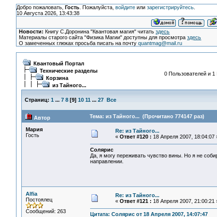
Добро пожаловать,
Гость
. Пожалуйста,
войдите
или
зарегистрируйтесь
.
10 Августа 2026, 13:43:38
Новости:
Книгу С.Доронина "Квантовая магия" читать
здесь
Материалы старого сайта "Физика Магии" доступны для просмотра
здесь
О замеченных глюках просьба писать на почту
quantmag@mail.ru
Квантовый Портал
Технические разделы
0 Пользователей и 1 
Корзина
из Тайного...
Страниц:
1
...
7
8
[
9
]
10
11
...
27
Все
Тема: из Тайного... (Прочитано 774147 раз)
Автор
Мария
Re: из Тайного...
Гость
«
Ответ #120 :
18 Апреля 2007, 18:04:07 
Солярис
Да, я могу переживать чувство вины. Но я не соб
направлении.
Alfia
Re: из Тайного...
Постоялец
«
Ответ #121 :
18 Апреля 2007, 21:00:21 
Сообщений: 263
Цитата: Солярис от 18 Апреля 2007, 14:07:47