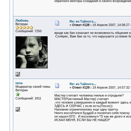
обратного вектора созидания и своего возрождени
Любовь
Re: из Тайного...
Ветеран
«
Ответ #128 :
19 Апреля 2007, 14:08:27 
Сообщений: 7250
вроде как бан означает не возможность общения н
Солярис, Вам бан за то, что нарушаете условие б
terra
Re: из Тайного...
Модератор своей темы
«
Ответ #129 :
19 Апреля 2007, 14:57:32 
Ветеран
Мастер считает человека гнилью и отродьем?
Сообщений: 1811
МАСТЕР(истинный Мастер) считает
,что человек совершенен в каждый момент здесь 
ЗДЕСЬ И СЕЙЧАС ( если есть(Посох))
Напомню ограниченному еще одну притчу.
Некто восхИтился Буддой и посвятил себя поиску 
он нашел ЕГО . И воскликнул-"О как же долго я ис
ИСКАЛ МЕНЯ, ЕСЛИ БЫ НЕ НАШЕЛ"