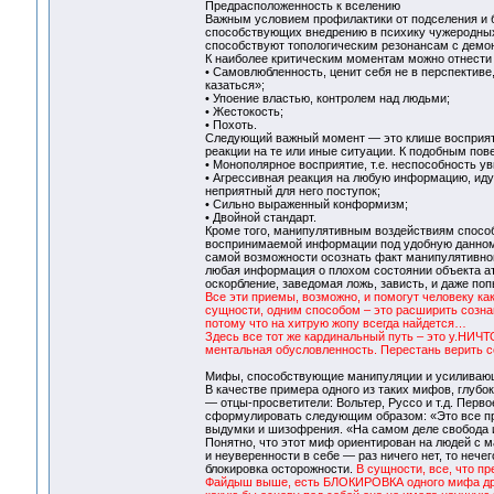
Предрасположенность к вселению
Важным условием профилактики от подселения и б
способствующих внедрению в психику чужеродных
способствуют топологическим резонансам с демон
К наиболее критическим моментам можно отнести
• Самовлюбленность, ценит себя не в перспективе,
казаться»;
• Упоение властью, контролем над людьми;
• Жестокость;
• Похоть.
Следующий важный момент — это клише восприяти
реакции на те или иные ситуации. К подобным по
• Монополярное восприятие, т.е. неспособность ув
• Агрессивная реакция на любую информацию, иду
неприятный для него поступок;
• Сильно выраженный конформизм;
• Двойной стандарт.
Кроме того, манипулятивным воздействиям способ
воспринимаемой информации под удобную данному
самой возможности осознать факт манипулятивно
любая информация о плохом состоянии объекта ата
оскорбление, заведомая ложь, зависть, и даже по
Все эти приемы, возможно, и помогут человеку как
сущности, одним способом – это расширить сознан
потому что на хитрую жопу всегда найдется…
Здесь все тот же кардинальный путь – это у.НИЧТО.
ментальная обусловленность. Перестань верить се
Мифы, способствующие манипуляции и усиливаю
В качестве примера одного из таких мифов, глуб
— отцы-просветители: Вольтер, Руссо и т.д. Пер
сформулировать следующим образом: «Это все пр
выдумки и шизофрения. «На самом деле свобода и
Понятно, что этот миф ориентирован на людей с 
и неуверенности в себе — раз ничего нет, то нече
блокировка осторожности.
В сущности, все, что пр
Файдыш выше, есть БЛОКИРОВКА одного мифа други