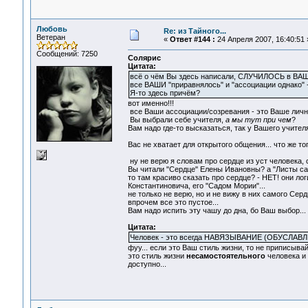
Любовь
Re: из Тайного...
Ветеран
«
Ответ #144 :
24 Апреля 2007, 16:40:51 
Сообщений: 7250
Солярис
Цитата:
всё о чём Вы здесь написали, СЛУЧИЛОСЬ в ВАШ
все ВАШИ "приравнялось" и "ассоциации однако" -
Я-то здесь причём?
вот именно!!!
все Ваши ассоциации/созревания - это Ваше личн
Вы выбрали себе учителя,
а мы тут при чем
?
Вам надо где-то высказаться, так у Вашего учите
Вас не хватает для открытого общения... что же т
ну не верю я словам про сердце из уст человека, 
Вы читали "Сердце" Елены Ивановны? а "Листы сад
то там красиво сказать про сердце? - НЕТ! они ло
Константиновича, его "Садом Мории"...
не только не верю, но и не вижу в них самого Сер
впрочем все это пустое...
Вам надо испить эту чашу до дна, бо Ваш выбор...
Цитата:
Человек - это всегда НАВЯЗЫВАНИЕ (ОБУСЛАВЛИВ
фуу... если это Ваш стиль жизни, то не приписывайт
это стиль жизни
несамостоятельного
человека и 
доступно...