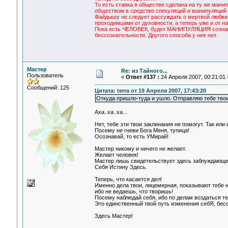
То есть ставка в обществе сделана на ту же мани
обществом в средство спекуляций и манипуляций 
Файдышу не следует рассуждать о мертвой любви,
проходимцами от духовности, а теперь уже и от н
Пока есть ЧЕЛОВЕК, будет МАНИПУЛЯЦИЯ сознание
бессознательности. Другого способа у нее нет.
Мастер
Re: из Тайного...
Пользователь
«
Ответ #137 :
24 Апреля 2007, 00:21:01 
Сообщений: 125
Цитата: terra от 19 Апреля 2007, 17:43:20
Откуда пришло-туда и ушло. Отправляю тебе тв
Аха..ха..ха...
Нет, тебе эти твои заклинания не помогут. Так или
Посему не гневи Бога Меня, тупица!
Осознавай, то есть УМирай!
Мастер никому и ничего не желает.
Желает человек!
Мастер лишь свидетельствует здесь заблуждающег
Себя Истину Здесь.
Теперь, что касается дел!
Именно дела твои, лицемерная, показывают тебе на
ибо не ведаешь, что творишь!
Посему наблюдай себя, ибо по делам воздаться те
Это единственный твой путь изменения себЯ, бес
Здесь Мастер!