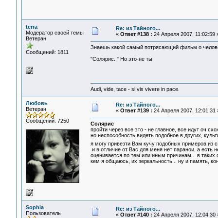
terra
Re: из Тайного...
Модератор своей темы
«
Ответ #138 :
24 Апреля 2007, 11:02:59 
Ветеран
Знаешь какой самый потрясающий фильм о челов
Сообщений: 1811
"Солярис. " Но это-не ты
Audi, vide, tace - si vis vivere in pace.
Любовь
Re: из Тайного...
Ветеран
«
Ответ #139 :
24 Апреля 2007, 12:01:31 
Сообщений: 7250
Солярис
пройти через все это - не главное, все идут оч схо
но неспособность видеть подобное в других, культив
я могу привезти Вам кучу подобных примеров из с
и в отличие от Вас для меня нет паранои, а есть н
оценивается по тем или иным причинам... в таких
кем я общаюсь, их зеркальность... ну и память, кон
Sophia
Re: из Тайного...
Пользователь
«
Ответ #140 :
24 Апреля 2007, 12:04:30 