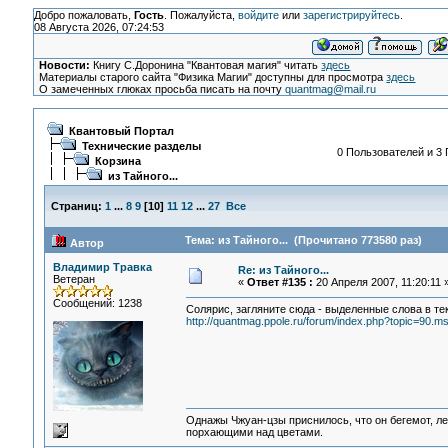
Добро пожаловать,
Гость
. Пожалуйста,
войдите
или
зарегистрируйтесь
.
08 Августа 2026, 07:24:53
Новости:
Книгу С.Доронина "Квантовая магия" читать
здесь
Материалы старого сайта "Физика Магии" доступны для просмотра
здесь
О замеченных глюках просьба писать на почту
quantmag@mail.ru
Квантовый Портал
Технические разделы
0 Пользователей и 3 
Корзина
из Тайного...
Страниц:
1
...
8
9
[
10
]
11
12
...
27
Все
Тема: из Тайного... (Прочитано 773580 раз)
Автор
Владимир Травка
Re: из Тайного...
Ветеран
«
Ответ #135 :
20 Апреля 2007, 11:20:11 
Сообщений: 1238
Солярис, загляните сюда - выделенные слова в те
http://quantmag.ppole.ru/forum/index.php?topic=90.
Однажы Чжуан-цзы приснилось, что он бегемот, л
порхающими над цветами.