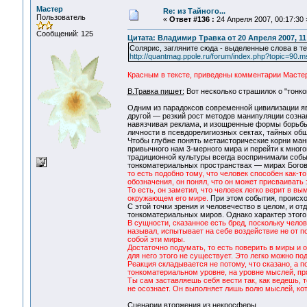
Мастер
Re: из Тайного...
Пользователь
«
Ответ #136 :
24 Апреля 2007, 00:17:30 
Сообщений: 125
Цитата: Владимир Травка от 20 Апреля 2007, 11
Солярис, загляните сюда - выделенные слова в те
http://quantmag.ppole.ru/forum/index.php?topic=90
Красным в тексте, приведены комментарии Масте
В.Травка пишет:
Вот несколько страшилок о "тон
Одним из парадоксов современной цивилизации явл
другой — резкий рост методов манипуляции созна
навязчивая реклама, и изощренные формы борьбы
личности в псевдорелигиозных сектах, тайных общ
Чтобы глубже понять метаисторические корни ман
привычного нам 3-мерного мира и перейти к много
традиционной культуры всегда воспринимали собы
тонкоматериальных пространствах — мирах Богов
то есть подобно тому, что человек способен как-
обозначения, он понял, что он может присваивать
То есть, он заметил, что человек легко верит в вы
окружающем его мире.
При этом события, происхо
С этой точки зрения и человечество в целом, и о
тонкоматериальных миров. Однако характер этого
В сущности, сказанное есть бред, поскольку челов
называл, испытывает на себе воздействие не от 
собой эти миры.
Достаточно подумать, то есть поверить в миры и 
для него этого не существует. Это легко можно по
Реакция складывается не потому, что сказано, а п
тонкоматериальном уровне, на уровне мыслей, пря
Ты сам заставляешь себя вести так, как ведешь, т
не осознает. Он выполняет лишь волю мыслей, кот
Сценарии вторжения из некросферы