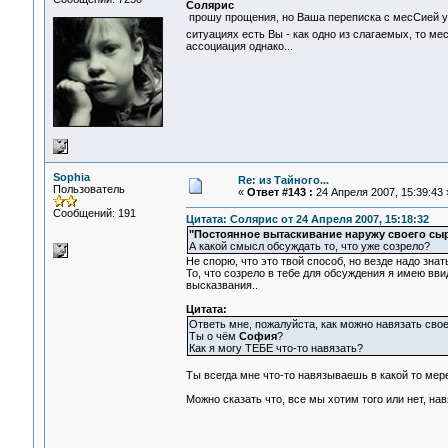
Солярис
прошу прощения, но Ваша переписка с месСией у ме
ситуациях есть Вы - как одно из слагаемых, то м
ассоциация однако...
Sophia
Re: из Тайного...
Пользователь
«
Ответ #143 :
24 Апреля 2007, 15:39:43 
Сообщений: 191
Цитата: Солярис от 24 Апреля 2007, 15:18:32
"Постоянное вытаскивание наружу своего сыр
А какой смысл обсуждать то, что уже созрело?
Не спорю, что это твой способ, но везде надо знать
То, что созрело в тебе для обсуждения я имею вв
высказвания..
Цитата:
Ответь мне, пожалуйста, как можно навязать сво
Ты о чём
София
?
Как я могу ТЕБЕ что-то навязать?
Ты всегда мне что-то навязываешь в какой то мер
Можно сказать что, все мы хотим того или нет, на