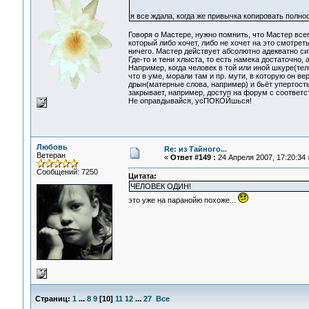
я все ждала, когда же привычка копировать полно
Говоря о Мастере, нужно помнить, что Мастер всегд
который либо хочет, либо не хочет на это смотрет
ничего. Мастер действует абсолютно адекватно си
Где-то и тени хлыста, то есть намека достаточно, а 
Например, когда человек в той или иной шкуре(тел
что в уме, морали там и пр. мути, в которую он ве
дрын(матерные слова, например) и бьёт упертость
закрывает, например, доступ на форум с соответ
Не оправдывайся, усПОКОЙшься!
Любовь
Re: из Тайного...
Ветеран
«
Ответ #149 :
24 Апреля 2007, 17:20:34 
Сообщений: 7250
Цитата:
ЧЕЛОВЕК ОДИН!
это уже на паранойю похоже...
Страниц:
1
...
8
9
[
10
]
11
12
...
27
Все