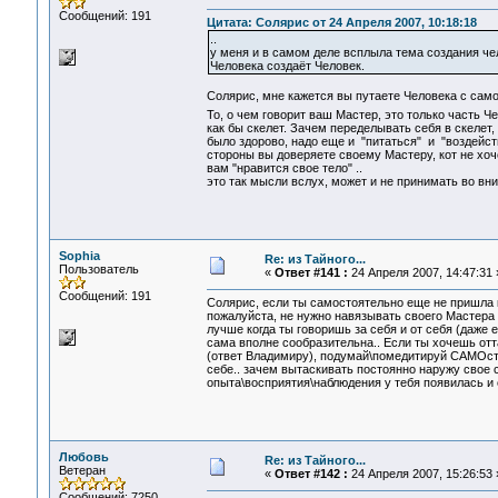
Сообщений: 191
Цитата: Солярис от 24 Апреля 2007, 10:18:18
..
у меня и в самом деле всплыла тема создания че
Человека создаёт Человек.
Солярис, мне кажется вы путаете Человека с сам
То, о чем говорит ваш Мастер, это только часть Ч
как бы скелет. Зачем переделывать себя в скелет,
было здорово, надо еще и "питаться" и "воздейст
стороны вы доверяете своему Мастеру, кот не хоче
вам "нравится свое тело" ..
это так мысли вслух, может и не принимать во вни
Sophia
Re: из Тайного...
Пользователь
«
Ответ #141 :
24 Апреля 2007, 14:47:31 
Сообщений: 191
Солярис, если ты самостоятельно еще не пришла к 
пожалуйста, не нужно навязывать своего Мастера о
лучше когда ты говоришь за себя и от себя (даже
сама вполне сообразительна.. Если ты хочешь отт
(ответ Владимиру), подумай\помедитируй САМОстоя
себе.. зачем вытаскивать постоянно наружу свое с
опыта\восприятия\наблюдения у тебя появилась и
Любовь
Re: из Тайного...
Ветеран
«
Ответ #142 :
24 Апреля 2007, 15:26:53 
Сообщений: 7250