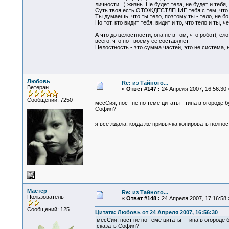
личности...) жизнь. Не будет тела, не будет и теб
Суть твоя есть ОТОЖДЕСТЛЕНИЕ тебя с тем, что 
Ты думаешь, что ты тело, поэтому ты - тело, не бо
Но тот, кто видит тебя, видит и то, что тело и ты, 
А что до целостности, она не в том, что робот(тел
всего, что по-твоему ее составляет.
Целостность - это сумма частей, это не система, н
Любовь
Re: из Тайного...
Ветеран
«
Ответ #147 :
24 Апреля 2007, 16:56:30 
Сообщений: 7250
месСия, пост не по теме цитаты - типа в огороде бу
София?
я все ждала, когда же привычка копировать полно
Мастер
Re: из Тайного...
Пользователь
«
Ответ #148 :
24 Апреля 2007, 17:16:58 
Сообщений: 125
Цитата: Любовь от 24 Апреля 2007, 16:56:30
месСия, пост не по теме цитаты - типа в огороде б
сказать София?