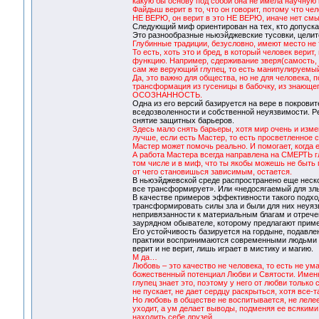
какую бы основу под собой она не имела научную 
Файдыш верит в то, что он говорит, потому что чел
НЕ ВЕРЮ, он верит в это НЕ ВЕРЮ, иначе нет смы
Следующий миф ориентирован на тех, кто допуска
Это разнообразные ньюэйджевские тусовки, целит
Глубинные традиции, безусловно, имеют место не 
То есть, хоть это и бред, в который человек верит
функцию. Например, сдерживание зверя(самость, эг
сам же верующий глупец, то есть манипулируемый
Да, это важно для общества, но не для человека, 
трансформация из гусеницы в бабочку, из знающе
ОСОЗНАННОСТЬ.
Одна из его версий базируется на вере в покров
вседозволенности и собственной неуязвимости. Р
снятие защитных барьеров.
Здесь мало снять барьеры, хотя мир очень и изме
лучше, если есть Мастер, то есть просветленное со
Мастер может помочь реально. И помогает, когда е
А работа Мастера всегда направлена на СМЕРТЬ гл
том числе и в миф, что ты якобы можешь не быть п
от чего становишься зависимым, остается.
В ньюэйджевской среде распространено еще неско
все трансформирует». Или «недосягаемый для злы
В качестве примеров эффективности такого подхо
трансформировать силы зла и были для них неуяз
непривязанности к материальным благам и отречени
заурядном обывателе, которому предлагают приме
Его устойчивость базируется на гордыне, подавле
практики воспринимаются современными людьми ка
верит и не верит, лишь играет в мистику и магию.
М да…
Любовь – это качество не человека, то есть не ума,
божественный потенциал Любви и Святости. Именно
глупец знает это, поэтому у него от любви только
не пускает, не дает сердцу раскрыться, хотя все-т
Но любовь в обществе не воспитывается, не лелее
уходит, а ум делает выводы, подменяя ее всякими
находить себе друзей…