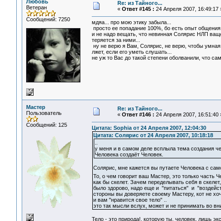
Любовь
Re: из Тайного...
Ветеран
«
Ответ #145 :
24 Апреля 2007, 16:49:17 
Сообщений: 7250
мдяа... про мою этику забыла...
просто ее попадание 100%, бо есть опыт общения
и не надо вещать, что невинная Солярис НЛП ващ
теряется за ними...
ну не верю я Вам, Солярис, не верю, чтобы умная 
лжет, если его уметь слушать...
не уж то Вас до такой степени оболванили, что са
Мастер
Re: из Тайного...
Пользователь
«
Ответ #146 :
24 Апреля 2007, 16:51:40 
Сообщений: 125
Цитата: Sophia от 24 Апреля 2007, 12:04:30
Цитата: Солярис от 24 Апреля 2007, 10:18:18
..
у меня и в самом деле всплыла тема создания че
Человека создаёт Человек.
Солярис, мне кажется вы путаете Человека с сам
То, о чем говорит ваш Мастер, это только часть 
как бы скелет. Зачем переделывать себя в скелет,
было здорово, надо еще и "питаться" и "воздейст
стороны вы доверяете своему Мастеру, кот не хоч
и вам "нравится свое тело" ..
это так мысли вслух, может и не принимать во вн
Тело - это природа!, которую ты, человек, лишь э