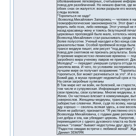
оболванивание легковерных, считывание информац
повод для разоблачений. Но немало фактов, где м
обоих снах он жалуется: волки разрыли его могил
следы волков.
"Торопиться не надо"
Всеволод Михайлович Запорожец — человек в наук
геоморфологические закономерности. Этот факт е
верить либо псих, либо невежда. Этот ученый не 
назад красавицу-жену и томясь безутешной печаль
церковных проповедей было мало, хотелось неоп
Всеволод Михайлович стал разыскивать среди зна
более полусотни. Ученый находил и без конца со
доказательствам. Особой проблемой всегда была 
трансе медиум пишет, или рисует "под диктовку")
повод для скептиков не признать результаты. Бо
В прежние марксистско-ленинские времена — под
загробного мира ученому лавров не принесет. Док
Молодец!" — передает умершая супруга оттуда го
умоляла жена. И чего, по условиям эксперимента
лучшем мире он получает возражение: "Торопиться
торопиться, Бог может разгневаться за это". И в
Божий дар, в муках проводят недожитый срок и то
На связи загробные хулиганы
В Том мире нет ни войн, ни болезней, ни старост
том числе и супружеская. Информация оттуда вов
свои приколы, свои хулиганы. Многие медиумы, в
Женю. Он частенько влезает в коммуникации, вы
сквернослов. Женщины-медиумы, транслируя его р
забористые словечки. Женя, судя по всему, наход
аду хорошо — сволочь всякая здесь, а они веселые
Женя не работает, признается: "Я умственно отст
Всеволода Михайловича, с годами даже реплики 
сил добра и зла, как убеждает церковь. Напротив
перемещаются с одного духовного пласта на бол
разных "этажах" бывают недоступны друг другу. 
"Радостно ожидаю встречи с любимой женой". Ждет
Даниил ЗЕМЛЯК