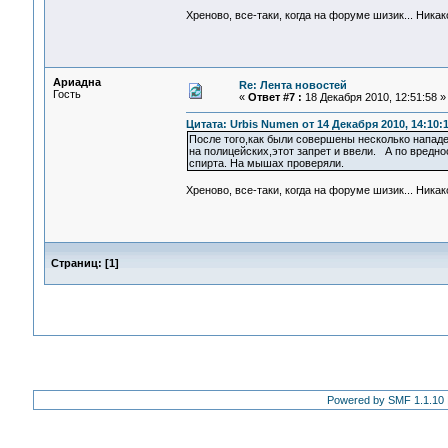
Хреново, все-таки, когда на форуме шизик... Ник
Ариадна
Re: Лента новостей
Гость
«
Ответ #7 :
18 Декабря 2010, 12:51:58 »
Цитата: Urbis Numen от 14 Декабря 2010, 14:10:
После того,как были совершены несколько напад
на полицейских,этот запрет и ввели. А по вредн
спирта. На мышах проверяли.
Хреново, все-таки, когда на форуме шизик... Ник
Страниц:
[
1
]
Powered by SMF 1.1.10