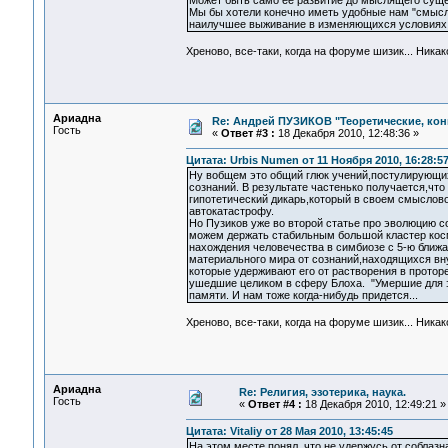
Может быть само её развитие до мыслящего сущес
Мы бы хотели конечно иметь удобные нам "смысл
наилучшее выживание в изменяющихся условиях П
Хреново, все-таки, когда на форуме шизик... Ник
Ариадна
Re: Андрей ПУЗИКОВ "Теоретические, ко
Гость
«
Ответ #3 :
18 Декабря 2010, 12:48:36 »
Цитата: Urbis Numen от 11 Ноября 2010, 16:28:5
Ну вобщем это общий глюк учений,постулирующи
сознаний. В результате частенько получается,что
гипотетический дикарь,который в своем смыслово
автокатастрофу.
Но Пузиков уже во второй статье про эволюцию 
можем держать стабильным большой кластер косм
нахождения человечества в симбиозе с 5-ю ближа
материального мира от сознаний,находящихся вну
которые удерживают его от растворения в протор
ушедшие целиком в сферу Блоха. "Умершие для э
памяти. И нам тоже когда-нибудь придется...
Хреново, все-таки, когда на форуме шизик... Ник
Ариадна
Re: Религия, эзотерика, наука.
Гость
«
Ответ #4 :
18 Декабря 2010, 12:49:21 »
Цитата: Vitaliy от 28 Мая 2010, 13:45:45
На этом месте понял, что не удержусь от соблаз