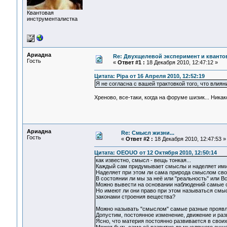
Квантовая
инструменталистка
Ариадна
Re: Двухщелевой эксперимент и кванто
Гость
«
Ответ #1 :
18 Декабря 2010, 12:47:12 »
Цитата: Pipa от 16 Апреля 2010, 12:52:19
Я не согласна с вашей трактовкой того, что влия
Хреново, все-таки, когда на форуме шизик... Ник
Ариадна
Re: Смысл жизни...
Гость
«
Ответ #2 :
18 Декабря 2010, 12:47:53 »
Цитата: OEOUO от 12 Октября 2010, 12:50:14
как известно, смысл - вещь тонкая...
Каждый сам придумывает смыслы и наделяет ими 
Наделяет при этом ли сама природа смыслом сво
В состоянии ли мы за неё или "реальность" или В
Можно вывести на основании наблюдений самые о
Но имеют ли они право при этом называться смыс
законами строения вещества?
Можно называть "смыслом" самые разные проявл
Допустим, постоянное изменение, движение и раз
Ясно, что материя постоянно развивается в свои