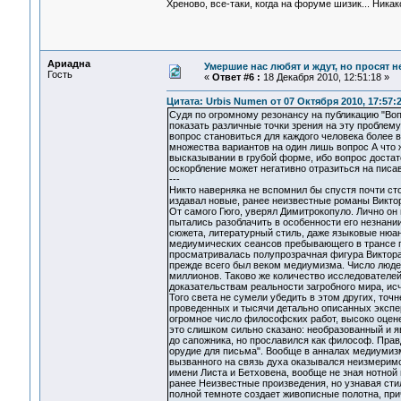
Хреново, все-таки, когда на форуме шизик... Ник
Ариадна
Умершие нас любят и ждут, но просят н
Гость
«
Ответ #6 :
18 Декабря 2010, 12:51:18 »
Цитата: Urbis Numen от 07 Октября 2010, 17:57:
Судя по огромному резонансу на публикацию "Воп
показать различные точки зрения на эту проблему
вопрос становиться для каждого человека более 
множества вариантов на один лишь вопрос А что
высказывании в грубой форме, ибо вопрос доста
оскорбление может негативно отразиться на писа
---
Никто наверняка не вспомнил бы спустя почти ст
издавал новые, ранее неизвестные романы Виктор
От самого Гюго, уверял Димитрокопуло. Лично он 
пытались разоблачить в особенности его незнани
сюжета, литературный стиль, даже языковые нюан
медиумических сеансов пребывающего в трансе 
просматривалась полупрозрачная фигура Виктора 
прежде всего был веком медиумизма. Число люде
миллионов. Таково же количество исследователей
доказательствам реальности загробного мира, ис
Того света не сумели убедить в этом других, точ
проведенных и тысячи детально описанных экспе
огромное число философских работ, высоко оцен
это слишком сильно сказано: необразованный и я
до сапожника, но прославился как философ. Правд
орудие для письма". Вообще в анналах медиумизм
вызванного на связь духа оказывался неизмерим
имени Листа и Бетховена, вообще не зная нотной
ранее Неизвестные произведения, но узнавая сти
полной темноте создает живописные полотна, при