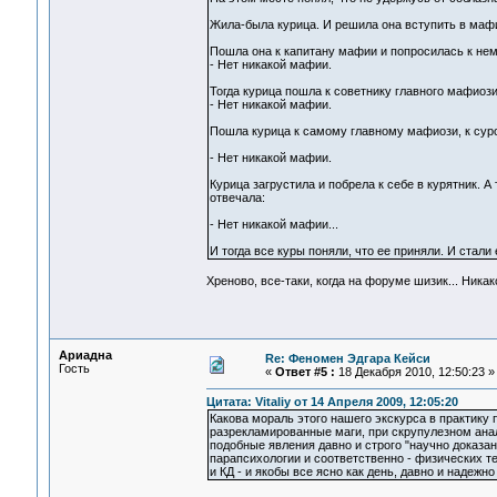
Жила-была курица. И решила она вступить в маф
Пошла она к капитану мафии и попросилась к нем
- Нет никакой мафии.
Тогда курица пошла к советнику главного мафиози
- Нет никакой мафии.
Пошла курица к самому главному мафиози, к суров
- Нет никакой мафии.
Курица загрустила и побрела к себе в курятник. 
отвечала:
- Нет никакой мафии...
И тогда все куры поняли, что ее приняли. И стали 
Хреново, все-таки, когда на форуме шизик... Ник
Ариадна
Re: Феномен Эдгара Кейси
Гость
«
Ответ #5 :
18 Декабря 2010, 12:50:23 »
Цитата: Vitaliy от 14 Апреля 2009, 12:05:20
Какова мораль этого нашего экскурса в практику
разрекламированные маги, при скрупулезном анал
подобные явления давно и строго "научно доказан
парапсихологии и соответственно - физических те
и КД - и якобы все ясно как день, давно и надежн