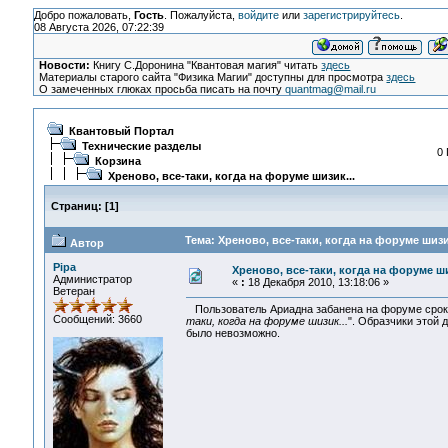
Добро пожаловать,
Гость
. Пожалуйста,
войдите
или
зарегистрируйтесь
.
08 Августа 2026, 07:22:39
Новости:
Книгу С.Доронина "Квантовая магия" читать
здесь
Материалы старого сайта "Физика Магии" доступны для просмотра
здесь
О замеченных глюках просьба писать на почту
quantmag@mail.ru
Квантовый Портал
Технические разделы
0 
Корзина
Хреново, все-таки, когда на форуме шизик...
Страниц:
[
1
]
Тема: Хреново, все-таки, когда на форуме шизи
Автор
Pipa
Хреново, все-таки, когда на форуме ши
Администратор
«
:
18 Декабря 2010, 13:18:06 »
Ветеран
Пользователь Ариадна забанена на форуме сроко
Сообщений: 3660
таки, когда на форуме шизик...
". Образчики этой 
было невозможно.