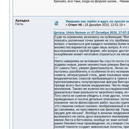
Хреново, все-таки, когда на форуме шизик... Ник
Ариадна
Умершие нас любят и ждут, но просят н
Гость
«
Ответ #6 :
18 Декабря 2010, 12:51:18 »
Цитата: Urbis Numen от 07 Октября 2010, 17:57:
Судя по огромному резонансу на публикацию "Воп
показать различные точки зрения на эту проблему
вопрос становиться для каждого человека более 
множества вариантов на один лишь вопрос А что
высказывании в грубой форме, ибо вопрос доста
оскорбление может негативно отразиться на писа
---
Никто наверняка не вспомнил бы спустя почти ст
издавал новые, ранее неизвестные романы Виктор
От самого Гюго, уверял Димитрокопуло. Лично он 
пытались разоблачить в особенности его незнани
сюжета, литературный стиль, даже языковые нюан
медиумических сеансов пребывающего в трансе 
просматривалась полупрозрачная фигура Виктора 
прежде всего был веком медиумизма. Число люде
миллионов. Таково же количество исследователей
доказательствам реальности загробного мира, ис
Того света не сумели убедить в этом других, точ
проведенных и тысячи детально описанных экспе
огромное число философских работ, высоко оцен
это слишком сильно сказано: необразованный и я
до сапожника, но прославился как философ. Правд
орудие для письма". Вообще в анналах медиумизм
вызванного на связь духа оказывался неизмерим
имени Листа и Бетховена, вообще не зная нотной
ранее Неизвестные произведения, но узнавая сти
полной темноте создает живописные полотна, при