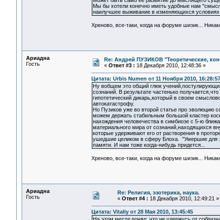
Может быть само её развитие до мыслящего сущес
Мы бы хотели конечно иметь удобные нам "смысл
наилучшее выживание в изменяющихся условиях П
Хреново, все-таки, когда на форуме шизик... Ник
Ариадна
Re: Андрей ПУЗИКОВ "Теоретические, ко
Гость
«
Ответ #3 :
18 Декабря 2010, 12:48:36 »
Цитата: Urbis Numen от 11 Ноября 2010, 16:28:5
Ну вобщем это общий глюк учений,постулирующи
сознаний. В результате частенько получается,что
гипотетический дикарь,который в своем смыслово
автокатастрофу.
Но Пузиков уже во второй статье про эволюцию 
можем держать стабильным большой кластер косм
нахождения человечества в симбиозе с 5-ю ближа
материального мира от сознаний,находящихся вну
которые удерживают его от растворения в протор
ушедшие целиком в сферу Блоха. "Умершие для э
памяти. И нам тоже когда-нибудь придется...
Хреново, все-таки, когда на форуме шизик... Ник
Ариадна
Re: Религия, эзотерика, наука.
Гость
«
Ответ #4 :
18 Декабря 2010, 12:49:21 »
Цитата: Vitaliy от 28 Мая 2010, 13:45:45
На этом месте понял, что не удержусь от соблаз