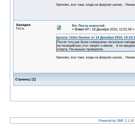
Хреново, все-таки, когда на форуме шизик... Ник
Ариадна
Re: Лента новостей
Гость
«
Ответ #7 :
18 Декабря 2010, 12:51:58 »
Цитата: Urbis Numen от 14 Декабря 2010, 14:10:
После того,как были совершены несколько напад
на полицейских,этот запрет и ввели. А по вредн
спирта. На мышах проверяли.
Хреново, все-таки, когда на форуме шизик... Ник
Страниц:
[
1
]
Powered by SMF 1.1.10