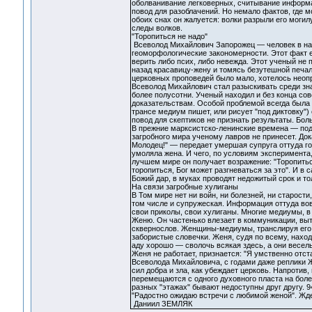
оболванивание легковерных, считывание информац
повод для разоблачений. Но немало фактов, где м
обоих снах он жалуется: волки разрыли его могил
следы волков.
"Торопиться не надо"
Всеволод Михайлович Запорожец — человек в наук
геоморфологические закономерности. Этот факт е
верить либо псих, либо невежда. Этот ученый не 
назад красавицу-жену и томясь безутешной печаль
церковных проповедей было мало, хотелось неоп
Всеволод Михайлович стал разыскивать среди зна
более полусотни. Ученый находил и без конца со
доказательствам. Особой проблемой всегда была 
трансе медиум пишет, или рисует "под диктовку")
повод для скептиков не признать результаты. Бо
В прежние марксистско-ленинские времена — под
загробного мира ученому лавров не принесет. Док
Молодец!" — передает умершая супруга оттуда го
умоляла жена. И чего, по условиям эксперимента
лучшем мире он получает возражение: "Торопиться
торопиться, Бог может разгневаться за это". И в
Божий дар, в муках проводят недожитый срок и то
На связи загробные хулиганы
В Том мире нет ни войн, ни болезней, ни старост
том числе и супружеская. Информация оттуда вов
свои приколы, свои хулиганы. Многие медиумы, в
Женю. Он частенько влезает в коммуникации, вы
сквернослов. Женщины-медиумы, транслируя его р
забористые словечки. Женя, судя по всему, наход
аду хорошо — сволочь всякая здесь, а они веселые
Женя не работает, признается: "Я умственно отст
Всеволода Михайловича, с годами даже реплики 
сил добра и зла, как убеждает церковь. Напротив
перемещаются с одного духовного пласта на бол
разных "этажах" бывают недоступны друг другу. 
"Радостно ожидаю встречи с любимой женой". Ждет
Даниил ЗЕМЛЯК