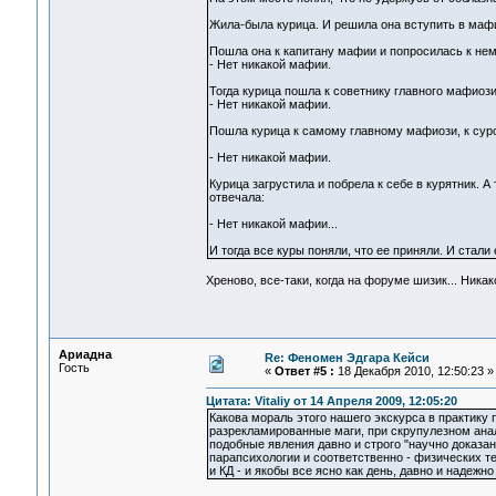
Жила-была курица. И решила она вступить в маф
Пошла она к капитану мафии и попросилась к нем
- Нет никакой мафии.
Тогда курица пошла к советнику главного мафиози
- Нет никакой мафии.
Пошла курица к самому главному мафиози, к суров
- Нет никакой мафии.
Курица загрустила и побрела к себе в курятник. 
отвечала:
- Нет никакой мафии...
И тогда все куры поняли, что ее приняли. И стали 
Хреново, все-таки, когда на форуме шизик... Ник
Ариадна
Re: Феномен Эдгара Кейси
Гость
«
Ответ #5 :
18 Декабря 2010, 12:50:23 »
Цитата: Vitaliy от 14 Апреля 2009, 12:05:20
Какова мораль этого нашего экскурса в практику
разрекламированные маги, при скрупулезном анал
подобные явления давно и строго "научно доказан
парапсихологии и соответственно - физических те
и КД - и якобы все ясно как день, давно и надежн