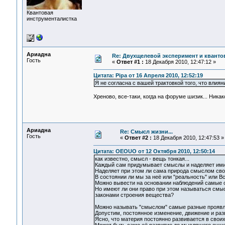
Квантовая
инструменталистка
Ариадна
Re: Двухщелевой эксперимент и кванто
Гость
«
Ответ #1 :
18 Декабря 2010, 12:47:12 »
Цитата: Pipa от 16 Апреля 2010, 12:52:19
Я не согласна с вашей трактовкой того, что влия
Хреново, все-таки, когда на форуме шизик... Ник
Ариадна
Re: Смысл жизни...
Гость
«
Ответ #2 :
18 Декабря 2010, 12:47:53 »
Цитата: OEOUO от 12 Октября 2010, 12:50:14
как известно, смысл - вещь тонкая...
Каждый сам придумывает смыслы и наделяет ими 
Наделяет при этом ли сама природа смыслом сво
В состоянии ли мы за неё или "реальность" или В
Можно вывести на основании наблюдений самые о
Но имеют ли они право при этом называться смыс
законами строения вещества?
Можно называть "смыслом" самые разные проявл
Допустим, постоянное изменение, движение и раз
Ясно, что материя постоянно развивается в свои