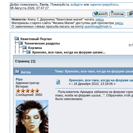
Добро пожаловать,
Гость
. Пожалуйста,
войдите
или
зарегистрируйтесь
.
08 Августа 2026, 07:47:27
Новости:
Книгу С.Доронина "Квантовая магия" читать
здесь
Материалы старого сайта "Физика Магии" доступны для просмотра
здесь
О замеченных глюках просьба писать на почту
quantmag@mail.ru
Квантовый Портал
Технические разделы
0 
Корзина
Хреново, все-таки, когда на форуме шизик...
Страниц:
[
1
]
Тема: Хреново, все-таки, когда на форуме шизи
Автор
Pipa
Хреново, все-таки, когда на форуме ши
Администратор
«
:
18 Декабря 2010, 13:18:06 »
Ветеран
Пользователь Ариадна забанена на форуме сроко
Сообщений: 3660
таки, когда на форуме шизик...
". Образчики этой 
было невозможно.