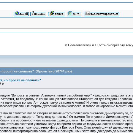
0 Пользователей и 1 Гость смотрят эту тему
о просят не спешить" (Прочитано 20744 раз)
т, но просят не спешить"
8 »
кацию "Вопросы и ответы. Альтернативный загробный мир!" я решился продолжить эту 
затопчет, то продолжу! В конце концов этот вопрос становиться для каждого человек
 на один лишь вопрос А что ждет меня за гранью жизни? И очень прошу высказывающи
рагивает различные формы духовной жизни человека, и любое оскорбление может нега
я почти столетие после смерти незнаменитого греческого писателя Димитрокопуло, ес
 не довелось владеть. Тогда откуда тексты? От самого Гюго, уверял Димитрокопуло. Л
облачить в особенности его незнании французского. Но сначала в замешательство впа
ончательно скептики умолкли, когда во время одного из медиумических сеансов преб
сматривалась полупрозрачная фигура Виктора Гюго. Описанний случай далеко не еди
обовали информационно сообщаться с покинувшими этот мир, доходило до 50 миллион