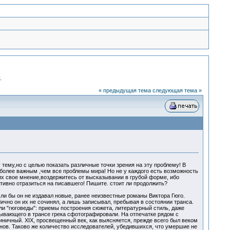
.
« предыдущая тема
следующая тема »
тему,но с целью показать различные точки зрения на эту проблему! В
а более важным ,чем все проблемы мира! Но не у каждого есть возможность
х свое мнение,воздержитесь от высказывании в грубой форме, ибо
тивно отразиться на писавшего! Пишите. стоит ли продолжить?
ли бы он не издавал новые, ранее неизвестные романы Виктора Гюго.
ично он их не сочинял, а лишь записывал, пребывая в состоянии транса.
ли "гюговеды": приемы построения сюжета, литературный стиль, даже
ывающего в трансе грека сфотографировали. На отпечатке рядом с
ничный. XIX, просвещенный век, как выясняется, прежде всего был веком
ов. Таково же количество исследователей, убедившихся, что умершие не