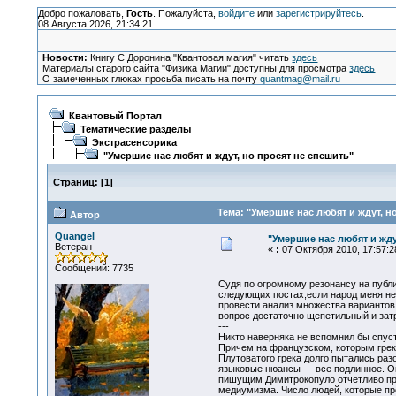
Добро пожаловать,
Гость
. Пожалуйста,
войдите
или
зарегистрируйтесь
.
08 Августа 2026, 21:34:21
Новости:
Книгу С.Доронина "Квантовая магия" читать
здесь
Материалы старого сайта "Физика Магии" доступны для просмотра
здесь
О замеченных глюках просьба писать на почту
quantmag@mail.ru
Квантовый Портал
Тематические разделы
Экстрасенсорика
"Умершие нас любят и ждут, но просят не спешить"
Страниц:
[
1
]
Тема: "Умершие нас любят и ждут, н
Автор
Quangel
"Умершие нас любят и жду
Ветеран
«
:
07 Октября 2010, 17:57:2
Сообщений: 7735
Судя по огромному резонансу на публи
следующих постах,если народ меня не 
провести анализ множества вариантов
вопрос достаточно щепетильный и зат
---
Никто наверняка не вспомнил бы спуст
Причем на французском, которым греку
Плутоватого грека долго пытались раз
языковые нюансы — все подлинное. Ок
пишущим Димитрокопуло отчетливо про
медиумизма. Число людей, которые пр