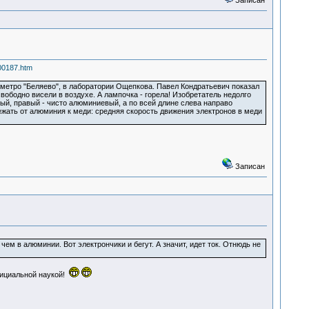
Записан
000187.htm
 метро "Беляево", в лаборатории Ощепкова. Павел Кондратьевич показал
вободно висели в воздухе. А лампочка - горела! Изобретатель недолго
ый, правый - чисто алюминиевый, а по всей длине слева направо
жать от алюминия к меди: средняя скорость движения электронов в меди
Записан
м в алюминии. Вот электрончики и бегут. А значит, идет ток. Отнюдь не
фициальной наукой!