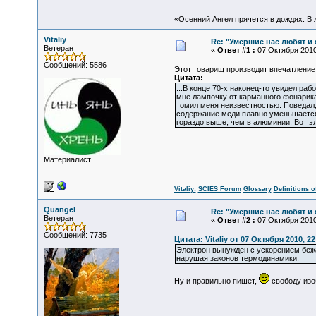
«Осенний Ангел прячется в дождях. В л
Vitaliy
Re: "Умершие нас любят и 
Ветеран
«
Ответ #1 :
07 Октября 2010,
Сообщений: 5586
Этот товарищ производит впечатление
Цитата:
...В конце 70-х наконец-то увидел р
мне лампочку от карманного фонарика,
томил меня неизвестностью. Поведал,
содержание меди плавно уменьшается,
гораздо выше, чем в алюминии. Вот эл
Материалист
Vitaliy:
SCIES Forum
Glossary
Definitions o
Quangel
Re: "Умершие нас любят и 
Ветеран
«
Ответ #2 :
07 Октября 2010,
Сообщений: 7735
Цитата: Vitaliy от 07 Октября 2010, 22
Электрон вынужден с ускорением бежат
нарушая законов термодинамики.
Ну и правильно пишет,
свободу изо