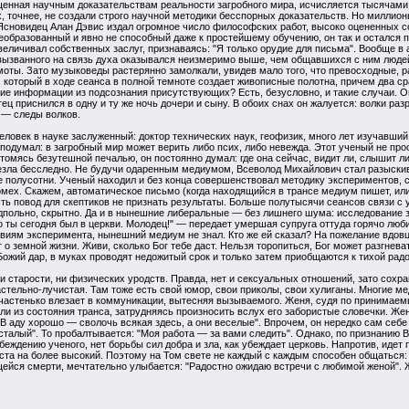
щенная научным доказательствам реальности загробного мира, исчисляется тысячами 
х, точнее, не создали строго научной методики бесспорных доказательств. Но милли
Ясновидец Алан Дэвис издал огромное число философских работ, высоко оцененных с
еобразованный и явно не способный даже к простейшему обучению, он так и остался 
величивал собственных заслуг, признаваясь: "Я только орудие для письма". Вообще в
ызванного на связь духа оказывался неизмеримо выше, чем общавшихся с ним людей.
моты. Зато музыковеды растерянно замолкали, увидев мало того, что превосходные, р
который в ходе сеанса в полной темноте создает живописные полотна, причем два ср
е информации из подсознания присутствующих? Есть, безусловно, и такие случаи. Они
ц приснился в одну и ту же ночь дочери и сыну. В обоих снах он жалуется: волки разр
 — следы волков.
овек в науке заслуженный: доктор технических наук, геофизик, много лет изучавший
е подумал: в загробный мир может верить либо псих, либо невежда. Этот ученый не пр
 томясь безутешной печалью, он постоянно думал: где она сейчас, видит ли, слышит 
езла бесследно. Не будучи одаренным медиумом, Всеволод Михайлович стал разыскива
е полусотни. Ученый находил и без конца совершенствовал методику экспериментов, 
омех. Скажем, автоматическое письмо (когда находящийся в трансе медиум пишет, или
сть повод для скептиков не признать результаты. Больше полутысячи сеансов связи 
польно, скрытно. Да и в нынешние либеральные — без лишнего шума: исследование з
о ты сегодня был в церкви. Молодец!" — передает умершая супруга оттуда горячо люб
овиям эксперимента, нынешний медиум не знал. Кто же ей сказал? На пожелание вдов
т о земной жизни. Живи, сколько Бог тебе даст. Нельзя торопиться, Бог может разгнев
Божий дар, в муках проводят недожитый срок и только затем приобщаются к тихой радо
 ни старости, ни физических уродств. Правда, нет и сексуальных отношений, зато сох
астельно-лучистая. Там тоже есть свой юмор, свои приколы, свои хулиганы. Многие м
 частенько влезает в коммуникации, вытесняя вызываемого. Женя, судя по принимае
ли из состояния транса, затрудняясь произносить вслух его забористые словечки. Жен
"В аду хорошо — сволочь всякая здесь, а они веселые". Впрочем, он нередко сам себе 
тсталый". То пробалтывается: "Моя работа — за вами следить". Однако, по признанию
еждению ученого, нет борьбы сил добра и зла, как убеждает церковь. Напротив, идет
та на более высокий. Поэтому на Том свете не каждый с каждым способен общаться: 
ейся смерти, мечтательно улыбается: "Радостно ожидаю встречи с любимой женой". Жд