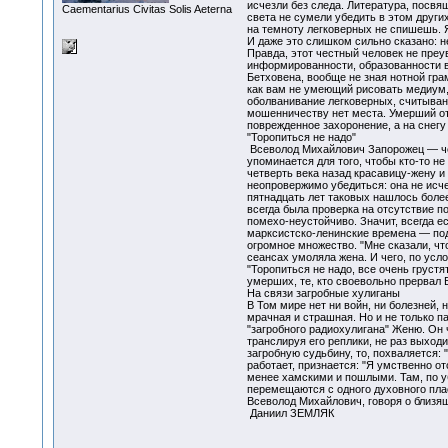
исчезли без следа. Литература, посвя
Сaementarius Civitas Solis Aeterna
света не сумели убедить в этом други
на темноту легковерных не спишешь. 
И даже это слишком сильно сказано: н
Правда, этот честный человек не преу
информированности, образованности в
Бетховена, вообще не зная нотной гра
как вам не умеющий рисовать медиум, 
оболванивание легковерных, считывани
мошенничеству нет места. Умерший оте
поврежденное захоронение, а на снегу
"Торопиться не надо"
Всеволод Михайлович Запорожец — чел
упоминается для того, чтобы кто-то н
четверть века назад красавицу-жену и
неопровержимо убедиться: она не исч
пятнадцать лет таковых нашлось боле
всегда была проверка на отсутствие п
помехо-неустойчиво. Значит, всегда е
марксистско-ленинские времена — под
огромное множество. "Мне сказали, чт
сеансах умоляла жена. И чего, по усл
"Торопиться не надо, все очень грустя
умерших, те, кто своевольно прервал 
На связи загробные хулиганы
В Том мире нет ни войн, ни болезней,
мрачная и страшная. Но и не только п
"загробного радиохулигана" Женю. Он
транслируя его реплики, не раз выходи
загробную судьбину, то, похваляется: 
работает, признается: "Я умственно о
менее хамскими и пошлыми. Там, по уб
перемещаются с одного духовного плас
Всеволод Михайлович, говоря о близящ
Даниил ЗЕМЛЯК