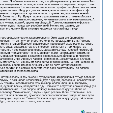
томов. Проблема, конечно, в том, что убежденные в существовании Того
оны проведенных и тысячи детально описанных экспериментов просто так
овременниками. Но не многие знали, что по профессии Дэвис — сапожник.
подмастерьем. Не дорос до сапожника, но прославился как философ.
 анналах медиумизма огромное число случаев, когда уровень знаний,
 Более того, Рут Браун писала музыкальные пьесы от имени Листа и
анее Неизвестные произведения, но узнавая стиль этих композиторов. А
азу — одно правой, другое левой рукой! Тонко поставленные фокусы,
-то, и дают повод для разоблачений. Но немало фактов, где
ыли его могилу. Брат и сестра кидаются на кладбище и видят
 геоморфологические закономерности. Этот факт его биографии
осто верит — он получил огромное количество доказательств. Потеряв
ли меня? Утешений друзей и церковных проповедей было мало, хотелось
ть среди знакомых тех, кто способен связаться с Тем миром. За
стремясь к все более бесспорным доказательствам. Особой проблемой
 рисует "под диктовку") очень эффектно для находящихся рядом, но
с умершими проведено в квартире Всеволода Михайловича. В прежние
агробного мира ученому лавров не принесет. Доказательных случаев —
имому мужу. Он и в самом деле сегодня был в церкви. О чем на прежних
ца скорей соединиться в лучшем мире он получает возражение:
аться за это". И в самом деле там хуже всех самоубийцам: по словам
стной жизни загробного мира.
раняется любовь, в том числе и супружеская. Информация оттуда вовсе не
едиумы, в том числе незнакомые друг с другом, постоянно нарываются на
мым текстам, отпетый жлоб, хам и сквернослов. Женщины-медиумы,
я, судя по всему, находится в аду. Причем то сетует на свою незавидную
противоречит. То на вопрос, почему, в отличие от других, Женя не
 Всеволода Михайловича, с годами даже реплики Жени становились все
 постоянная эволюция, духовное совершенствование. Умершие то и дело
живущие на разных "этажах" бывают недоступны друг другу. 94-летний
ет, но не спешит — знает, что нельзя.