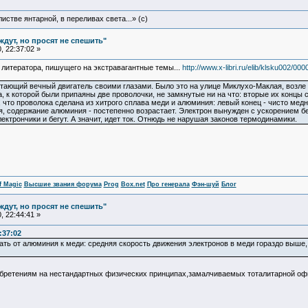
истве янтарной, в переливах света...» (c)
ждут, но просят не спешить"
 22:37:02 »
 литератора, пишущего на экстравагантные темы...
http://www.x-libri.ru/elib/klsku002/00
аботающий вечный двигатель своими глазами. Было это на улице Миклухо-Маклая, возле
 к которой были припаяны две проволочки, не замкнутые ни на что: вторые их концы с
 что проволока сделана из хитрого сплава меди и алюминия: левый конец - чисто медн
 содержание алюминия - постепенно возрастает. Электрон вынужден с ускорением бе
ектрончики и бегут. А значит, идет ток. Отнюдь не нарушая законов термодинамики.
f Magic
Высшие звания форума
Prog
Box.net
Про генерала
Фэн-шуй
Блог
ждут, но просят не спешить"
 22:44:41 »
:37:02
ь от алюминия к меди: средняя скорость движения электронов в меди гораздо выше, че
бретениям на нестандартных физических принципах,замалчиваемых тоталитарной о