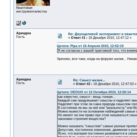
Квантовая
инструменталистка
Ариадна
Re: Двухщелевой эксперимент и кванто
Гость
«
Ответ #1 :
18 Декабря 2010, 12:47:12 »
Цитата: Pipa от 16 Апреля 2010, 12:52:19
Я не согласна с вашей трактовкой того, что влия
Хреново, все-таки, когда на форуме шизик... Ник
Ариадна
Re: Смысл жизни...
Гость
«
Ответ #2 :
18 Декабря 2010, 12:47:53 »
Цитата: OEOUO от 12 Октября 2010, 12:50:14
как известно, смысл - вещь тонкая...
Каждый сам придумывает смыслы и наделяет ими 
Наделяет при этом ли сама природа смыслом сво
В состоянии ли мы за неё или "реальность" или В
Можно вывести на основании наблюдений самые о
Но имеют ли они право при этом называться смыс
законами строения вещества?
Можно называть "смыслом" самые разные проявл
Допустим, постоянное изменение, движение и раз
Ясно, что материя постоянно развивается в свои