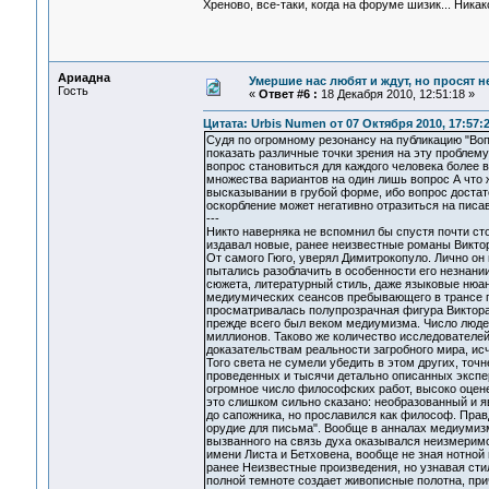
Хреново, все-таки, когда на форуме шизик... Ник
Ариадна
Умершие нас любят и ждут, но просят н
Гость
«
Ответ #6 :
18 Декабря 2010, 12:51:18 »
Цитата: Urbis Numen от 07 Октября 2010, 17:57:
Судя по огромному резонансу на публикацию "Воп
показать различные точки зрения на эту проблему
вопрос становиться для каждого человека более 
множества вариантов на один лишь вопрос А что
высказывании в грубой форме, ибо вопрос доста
оскорбление может негативно отразиться на писа
---
Никто наверняка не вспомнил бы спустя почти ст
издавал новые, ранее неизвестные романы Виктор
От самого Гюго, уверял Димитрокопуло. Лично он 
пытались разоблачить в особенности его незнани
сюжета, литературный стиль, даже языковые нюан
медиумических сеансов пребывающего в трансе 
просматривалась полупрозрачная фигура Виктора 
прежде всего был веком медиумизма. Число люде
миллионов. Таково же количество исследователей
доказательствам реальности загробного мира, ис
Того света не сумели убедить в этом других, точ
проведенных и тысячи детально описанных экспе
огромное число философских работ, высоко оцен
это слишком сильно сказано: необразованный и я
до сапожника, но прославился как философ. Правд
орудие для письма". Вообще в анналах медиумизм
вызванного на связь духа оказывался неизмерим
имени Листа и Бетховена, вообще не зная нотной
ранее Неизвестные произведения, но узнавая сти
полной темноте создает живописные полотна, при