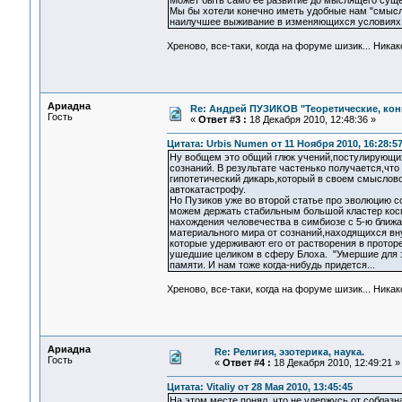
Может быть само её развитие до мыслящего сущес
Мы бы хотели конечно иметь удобные нам "смысл
наилучшее выживание в изменяющихся условиях П
Хреново, все-таки, когда на форуме шизик... Ник
Ариадна
Re: Андрей ПУЗИКОВ "Теоретические, ко
Гость
«
Ответ #3 :
18 Декабря 2010, 12:48:36 »
Цитата: Urbis Numen от 11 Ноября 2010, 16:28:5
Ну вобщем это общий глюк учений,постулирующи
сознаний. В результате частенько получается,что
гипотетический дикарь,который в своем смыслово
автокатастрофу.
Но Пузиков уже во второй статье про эволюцию 
можем держать стабильным большой кластер косм
нахождения человечества в симбиозе с 5-ю ближа
материального мира от сознаний,находящихся вну
которые удерживают его от растворения в протор
ушедшие целиком в сферу Блоха. "Умершие для э
памяти. И нам тоже когда-нибудь придется...
Хреново, все-таки, когда на форуме шизик... Ник
Ариадна
Re: Религия, эзотерика, наука.
Гость
«
Ответ #4 :
18 Декабря 2010, 12:49:21 »
Цитата: Vitaliy от 28 Мая 2010, 13:45:45
На этом месте понял, что не удержусь от соблаз