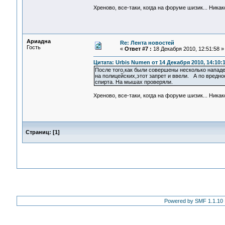
Хреново, все-таки, когда на форуме шизик... Ник
Ариадна
Re: Лента новостей
Гость
«
Ответ #7 :
18 Декабря 2010, 12:51:58 »
Цитата: Urbis Numen от 14 Декабря 2010, 14:10:
После того,как были совершены несколько напад
на полицейских,этот запрет и ввели. А по вредн
спирта. На мышах проверяли.
Хреново, все-таки, когда на форуме шизик... Ник
Страниц:
[
1
]
Powered by SMF 1.1.10