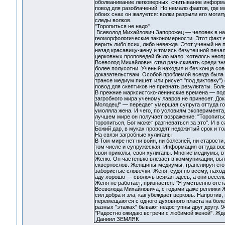
оболванивание легковерных, считывание информац
повод для разоблачений. Но немало фактов, где м
обоих снах он жалуется: волки разрыли его могил
следы волков.
"Торопиться не надо"
Всеволод Михайлович Запорожец — человек в наук
геоморфологические закономерности. Этот факт е
верить либо псих, либо невежда. Этот ученый не 
назад красавицу-жену и томясь безутешной печаль
церковных проповедей было мало, хотелось неоп
Всеволод Михайлович стал разыскивать среди зна
более полусотни. Ученый находил и без конца со
доказательствам. Особой проблемой всегда была 
трансе медиум пишет, или рисует "под диктовку")
повод для скептиков не признать результаты. Бо
В прежние марксистско-ленинские времена — под
загробного мира ученому лавров не принесет. Док
Молодец!" — передает умершая супруга оттуда го
умоляла жена. И чего, по условиям эксперимента
лучшем мире он получает возражение: "Торопиться
торопиться, Бог может разгневаться за это". И в
Божий дар, в муках проводят недожитый срок и то
На связи загробные хулиганы
В Том мире нет ни войн, ни болезней, ни старост
том числе и супружеская. Информация оттуда вов
свои приколы, свои хулиганы. Многие медиумы, в
Женю. Он частенько влезает в коммуникации, вы
сквернослов. Женщины-медиумы, транслируя его р
забористые словечки. Женя, судя по всему, наход
аду хорошо — сволочь всякая здесь, а они веселые
Женя не работает, признается: "Я умственно отст
Всеволода Михайловича, с годами даже реплики 
сил добра и зла, как убеждает церковь. Напротив
перемещаются с одного духовного пласта на бол
разных "этажах" бывают недоступны друг другу. 
"Радостно ожидаю встречи с любимой женой". Ждет
Даниил ЗЕМЛЯК