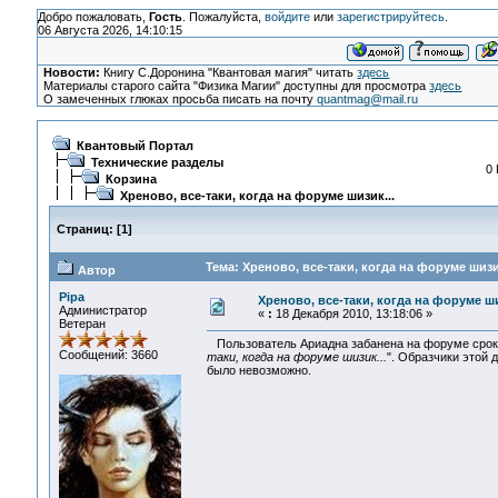
Добро пожаловать,
Гость
. Пожалуйста,
войдите
или
зарегистрируйтесь
.
06 Августа 2026, 14:10:15
Новости:
Книгу С.Доронина "Квантовая магия" читать
здесь
Материалы старого сайта "Физика Магии" доступны для просмотра
здесь
О замеченных глюках просьба писать на почту
quantmag@mail.ru
Квантовый Портал
Технические разделы
0 
Корзина
Хреново, все-таки, когда на форуме шизик...
Страниц:
[
1
]
Тема: Хреново, все-таки, когда на форуме шизи
Автор
Pipa
Хреново, все-таки, когда на форуме ши
Администратор
«
:
18 Декабря 2010, 13:18:06 »
Ветеран
Пользователь Ариадна забанена на форуме сроко
Сообщений: 3660
таки, когда на форуме шизик...
". Образчики этой 
было невозможно.