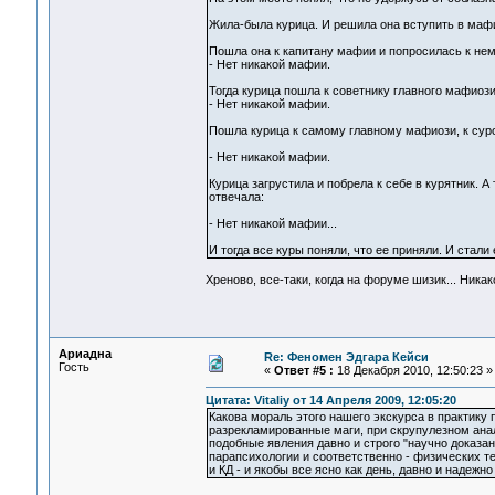
Жила-была курица. И решила она вступить в маф
Пошла она к капитану мафии и попросилась к нем
- Нет никакой мафии.
Тогда курица пошла к советнику главного мафиози
- Нет никакой мафии.
Пошла курица к самому главному мафиози, к суров
- Нет никакой мафии.
Курица загрустила и побрела к себе в курятник. 
отвечала:
- Нет никакой мафии...
И тогда все куры поняли, что ее приняли. И стали 
Хреново, все-таки, когда на форуме шизик... Ник
Ариадна
Re: Феномен Эдгара Кейси
Гость
«
Ответ #5 :
18 Декабря 2010, 12:50:23 »
Цитата: Vitaliy от 14 Апреля 2009, 12:05:20
Какова мораль этого нашего экскурса в практику
разрекламированные маги, при скрупулезном анал
подобные явления давно и строго "научно доказан
парапсихологии и соответственно - физических те
и КД - и якобы все ясно как день, давно и надежн