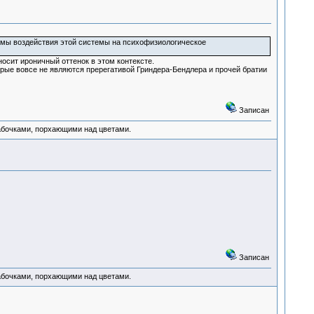
измы воздействия этой системы на психофизиологическое
носит ироничный оттенок в этом контексте.
орые вовсе не являются пререгативой Гриндера-Бендлера и прочей братии
Записан
абочками, порхающими над цветами.
Записан
абочками, порхающими над цветами.