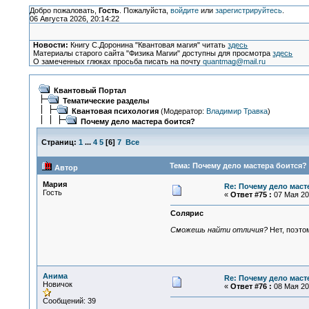
Добро пожаловать,
Гость
. Пожалуйста,
войдите
или
зарегистрируйтесь
.
06 Августа 2026, 20:14:22
Новости:
Книгу С.Доронина "Квантовая магия" читать
здесь
Материалы старого сайта "Физика Магии" доступны для просмотра
здесь
О замеченных глюках просьба писать на почту
quantmag@mail.ru
Квантовый Портал
Тематические разделы
Квантовая психология
(Модератор:
Владимир Травка
)
Почему дело мастера боится?
Страниц:
1
...
4
5
[
6
]
7
Все
Тема: Почему дело мастера боится? 
Автор
Мария
Re: Почему дело маст
Гость
«
Ответ #75 :
07 Мая 200
Солярис
Сможешь найти отличия?
Нет, поэто
Анима
Re: Почему дело маст
Новичок
«
Ответ #76 :
08 Мая 200
Сообщений: 39