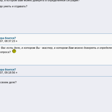
стер, в котором Вам можно доверять в определенной ситуации?
адо уметь и отдавать?
ера боится?
7, 08:37:23 »
у Вас есть дело, в котором Вы - мастер, в котором Вам можно доверять в определ
 вопроса?
ера боится?
7, 09:18:56 »
в своем деле?