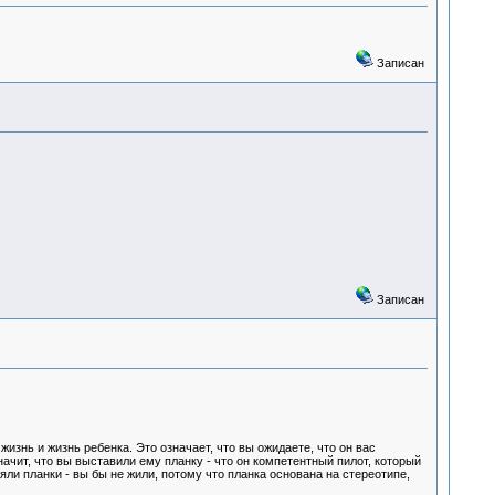
Записан
Записан
изнь и жизнь ребенка. Это означает, что вы ожидаете, что он вас
значит, что вы выставили ему планку - что он компетентный пилот, который
ли планки - вы бы не жили, потому что планка основана на стереотипе,