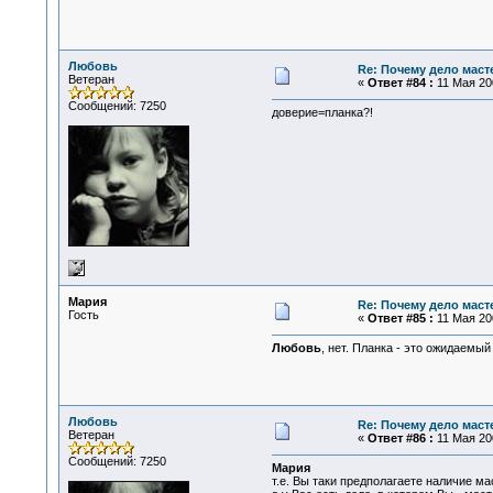
Любовь
Re: Почему дело маст
Ветеран
«
Ответ #84 :
11 Мая 200
Сообщений: 7250
доверие=планка?!
Мария
Re: Почему дело маст
Гость
«
Ответ #85 :
11 Мая 200
Любовь
, нет. Планка - это ожидаемы
Любовь
Re: Почему дело маст
Ветеран
«
Ответ #86 :
11 Мая 200
Сообщений: 7250
Мария
т.е. Вы таки предполагаете наличие ма