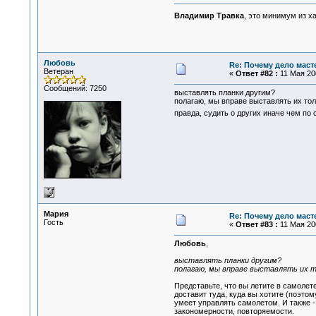
Владимир Травка
, это минимум из х
Любовь
Re: Почему дело маст
Ветеран
«
Ответ #82 :
11 Мая 200
Сообщений: 7250
выставлять планки другим?
полагаю, мы вправе выставлять их толь
правда, судить о других иначе чем по 
Мария
Re: Почему дело маст
Гость
«
Ответ #83 :
11 Мая 200
Любовь
,
выставлять планки другим?
полагаю, мы вправе выставлять их то
Представьте, что вы летите в самолет
доставит туда, куда вы хотите (поэтом
умеет управлять самолетом. И также -
закономерности, повторяемости.