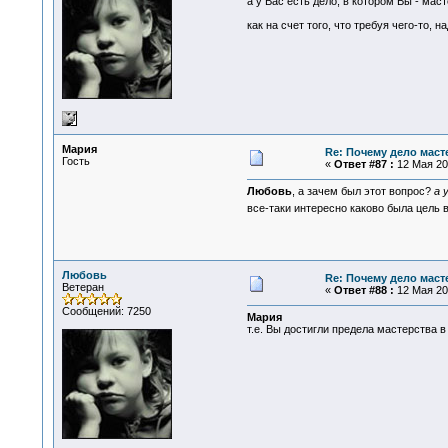
а у Вас есть дело, в котором Вы - ма
как на счет того, что требуя чего-то, н
Мария
Re: Почему дело маст
Гость
«
Ответ #87 :
12 Мая 200
Любовь
, а зачем был этот вопрос?
а 
все-таки интересно каково была цель
Любовь
Re: Почему дело маст
Ветеран
«
Ответ #88 :
12 Мая 200
Сообщений: 7250
Мария
т.е. Вы достигли предела мастерства 