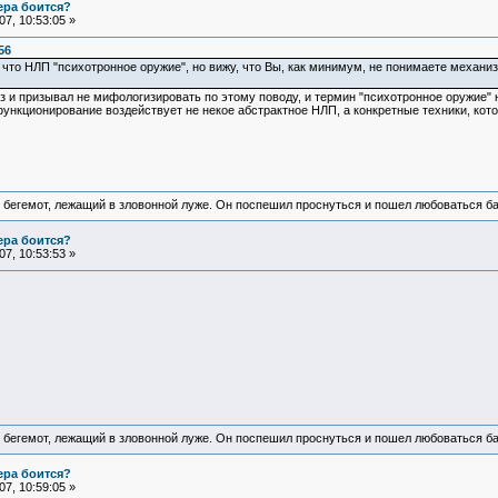
ера боится?
7, 10:53:05 »
56
, что НЛП "психотронное оружие", но вижу, что Вы, как минимум, не понимаете механ
аз и призывал не мифологизировать по этому поводу, и термин "психотронное оружие" 
ункционирование воздействует не некое абстрактное НЛП, а конкретные техники, кот
 бегемот, лежащий в зловонной луже. Он поспешил проснуться и пошел любоваться б
ера боится?
7, 10:53:53 »
 бегемот, лежащий в зловонной луже. Он поспешил проснуться и пошел любоваться б
ера боится?
7, 10:59:05 »