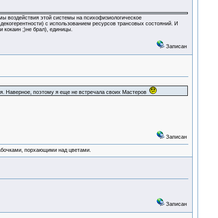
измы воздействия этой системы на психофизиологическое
декогерентности) с использованием ресурсов трансовых состояний. И
 кокаин ;)не брал), единицы.
Записан
ия. Наверное, поэтому я еще не встречала своих Мастеров
Записан
абочками, порхающими над цветами.
Записан