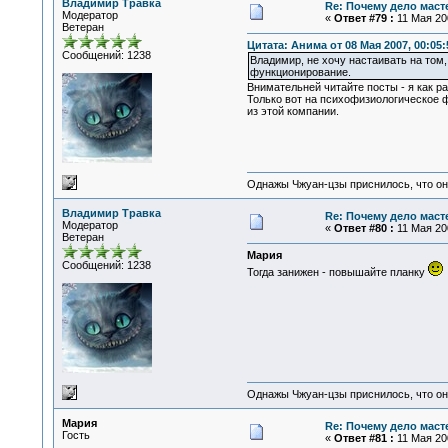
Владимир Травка
Re: Почему дело маст
Модератор
«
Ответ #79 :
11 Мая 200
Ветеран
Цитата: Анима от 08 Мая 2007, 00:05:
Сообщений: 1238
Владимир, не хочу настаивать на том
функционирование.
Внимательней читайте посты - я как р
Только вот на психофизиологическое ф
из этой компании.
Однажы Чжуан-цзы приснилось, что он
Владимир Травка
Re: Почему дело маст
Модератор
«
Ответ #80 :
11 Мая 200
Ветеран
Мария
Сообщений: 1238
Тогда занижен - повышайте планку
Однажы Чжуан-цзы приснилось, что он
Мария
Re: Почему дело маст
Гость
«
Ответ #81 :
11 Мая 200