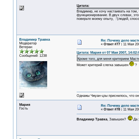
Цитата:
Владимир, не хочу настаивать на том,
функционирование. В двух словах, эт
поверьте моему опыту, :'(людей, спос
Владимир Травка
Re: Почему дело маст
Модератор
«
Ответ #77 :
11 Мая 200
Ветеран
Цитата: Мария от 07 Мая 2007, 14:02:
Сообщений: 1238
Кроме того, для меня критерием Маст
Может критерий слегка завышен
?
Однажы Чжуан-цзы приснилось, что он
Мария
Re: Почему дело маст
Гость
«
Ответ #78 :
11 Мая 200
Владимир Травка
, Завышен?
Да 