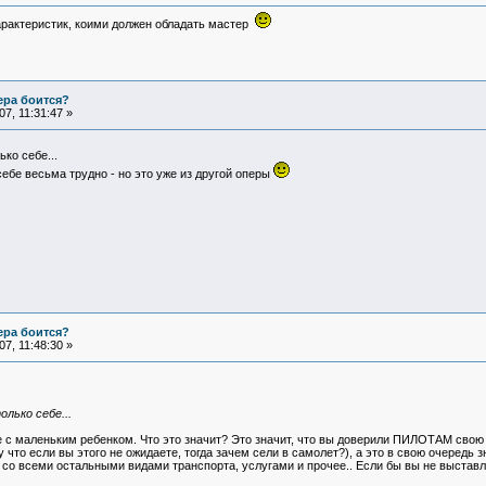
арактеристик, коими должен обладать мастер
ера боится?
7, 11:31:47 »
ко себе...
себе весьма трудно - но это уже из другой оперы
ера боится?
7, 11:48:30 »
лько себе...
е с маленьким ребенком. Что это значит? Это значит, что вы доверили ПИЛОТАМ свою ж
у что если вы этого не ожидаете, тогда зачем сели в самолет?), а это в свою очередь 
 со всеми остальными видами транспорта, услугами и прочее.. Если бы вы не выставля