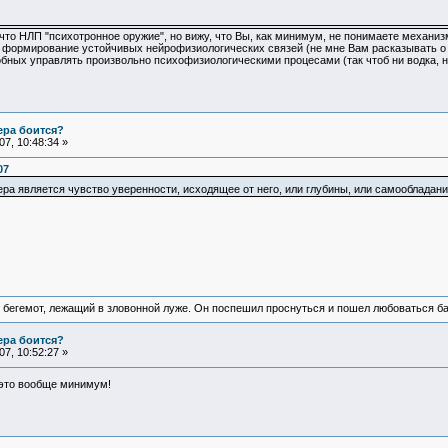
 что НЛП "психотронное оружие", но вижу, что Вы, как минимум, не понимаете механ
о формирование устойчивых нейрофизиологических связей (не мне Вам расказывать о 
обных управлять произвольно психофизиологическими процесами (так чтоб ни водка, ни
ера боится?
7, 10:48:34 »
07
ера является чувство уверенности, исходящее от него, или глубины, или самообладан
 бегемот, лежащий в зловонной луже. Он поспешил проснуться и пошел любоваться б
ера боится?
7, 10:52:27 »
это вообще минимум!