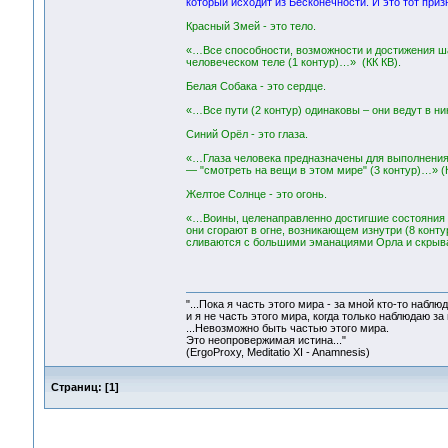
который исходит из Бесконечности. И это тот приз
Красный Змей - это тело.
«…Все способности, возможности и достижения ш
человеческом теле (1 контур)…» (КК КВ).
Белая Собака - это сердце.
«…Все пути (2 контур) одинаковы – они ведут в ник
Синий Орёл - это глаза.
«…Глаза человека предназначены для выполнения д
— "смотреть на вещи в этом мире" (3 контур)…» (К
Желтое Солнце - это огонь.
«…Воины, целенаправленно достигшие состояния а
они сгорают в огне, возникающем изнутри (8 контур
сливаются с большими эманациями Орла и скрыва
"...Пока я часть этого мира - за мной кто-то наблюд
и я не часть этого мира, когда только наблюдаю за 
...Невозможно быть частью этого мира.
Это неопровержимая истина..."
(ErgoProxy, Meditatio XI - Anamnesis)
Страниц:
[
1
]