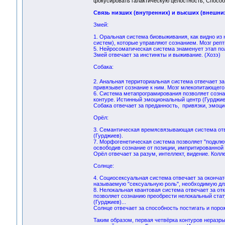
фокусировать галактическую целостность, Способн
Связь низших (внутренних) и высших (внешних
Змей:
1. Оральная система биовыживания, как видно из 
систем), которые управляют сознанием. Мозг репт
5. Нейросоматическая система знаменует этап по
Змей отвечает за инстинкты и выживание. (Хозэ)
Собака:
2. Анальная территориальная система отвечает за
привязывет сознание к ним. Мозг млекопитающего
6. Система метапрограмирования позволяет созна
контуре. Истинный эмоциональный центр (Гурджие
Собака отвечает за преданность, привязки, эмоци
Орёл:
3. Семантическая времясвязывающая система отве
(Гурджиев).
7. Морфогенетическая система позволяет "подклю
освободив сознание от позиции, импритированной 
Орёл отвечает за разум, интеллект, видение. Кол
Солнце:
4. Социосексуальная система отвечает за оконча
называемую "сексуальную роль", необходимую для
8. Нелокальная квантовая система отвечает за от
позволяет сознанию преобрести нелокальный стату
(Гурджиев)...
Солнце отвечает за способность постигать и поро
Таким образом, первая четвёрка контуров неразры