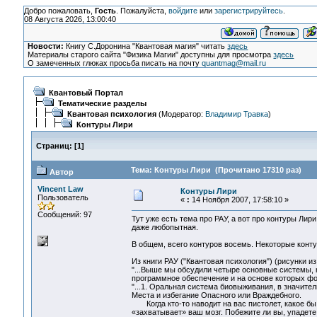
Добро пожаловать,
Гость
. Пожалуйста,
войдите
или
зарегистрируйтесь
.
08 Августа 2026, 13:00:40
Новости:
Книгу С.Доронина "Квантовая магия" читать
здесь
Материалы старого сайта "Физика Магии" доступны для просмотра
здесь
О замеченных глюках просьба писать на почту
quantmag@mail.ru
Квантовый Портал
Тематические разделы
Квантовая психология
(Модератор:
Владимир Травка
)
Контуры Лири
Страниц:
[
1
]
Тема: Контуры Лири (Прочитано 17310 раз)
Автор
Vincent Law
Контуры Лири
Пользователь
«
:
14 Ноября 2007, 17:58:10 »
Сообщений: 97
Тут уже есть тема про РАУ, а вот про контуры Лир
даже любопытная.
В общем, всего контуров восемь. Некоторые конту
Из книги РАУ ("Квантовая психология") (рисунки из
"...Выше мы обсудили четыре основные системы, 
программное обеспечение и на основе которых ф
"...1. Оральная система биовыживания, в значите
Места и избегание Опасного или Враждебного.
Когда кто-то наводит на вас пистолет, какое бы
«захватывает» ваш мозг. Побежите ли вы, упадете