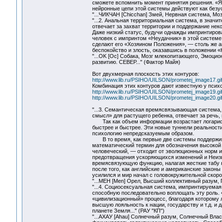
сможете вспомнить момент принятия решения. «Я 
нейронные цепи этой системы действуют как безус
"...ЧИКЧАН [Chicchan] Змей, Нервная система, Мо
"...2. Анальная территориальная система, в знач
отвечает за захват территории и поддержание нек
Даже низкий статус, будучи однажды импринтиров
человек с импринтом «Неудачник» в этой системе 
сделают его «Хозяином Положения», — столь же а
беспокойство и злость, оказавшись в положении «Н
"...OK [Oc] Собака, Мозг млекопитающего, Эмоци
развитию. СЕВЕР..." (Фактор Майя)
Вот двухмерная плоскость этих контуров:
http://www.lib.ru/PSIHO/UILSON/prometej_image17.gi
Комбинация этих контуров дают известную у психо
http://www.lib.ru/PSIHO/UILSON/prometej_image19.gi
http://www.lib.ru/PSIHO/UILSON/prometej_image20.gi
"...3. Семантическая времясвязывающая система,
смысл» для растущего ребенка, отвечает за речь,
Так как объем информации возрастает логарифми
быстрее и быстрее. Эти новые туннели реальност
психологию непредсказуемым образом.
В то время, как первые две системы поддержив
математический термин для обозначения высокой 
человеческий, — отходит от эволюционных норм и
предотвращения ускоряющихся изменений и Неизв
времясвязующую функцию, налагая жесткие табу н
после того, как английские и американские зако
усилился и мир начал с головокружительной скорос
"...МЕН [Men] Орел, Высший коллективный разум, 
"...4. Социосексуальная система, импринтируемая
способную последовательно воплощать эту роль. 
«цивилизационный» процесс, благодаря которому 
высшую лояльность к нации, государству и т.д. и
планете Земля..." (РАУ "КП")
"...AXAУ [Ahau] Солнечный разум, Солнечный Влас