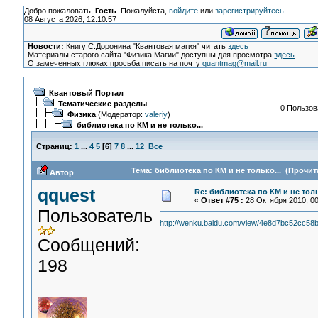
Добро пожаловать,
Гость
. Пожалуйста,
войдите
или
зарегистрируйтесь
.
08 Августа 2026, 12:10:57
Новости:
Книгу С.Доронина "Квантовая магия" читать
здесь
Материалы старого сайта "Физика Магии" доступны для просмотра
здесь
О замеченных глюках просьба писать на почту
quantmag@mail.ru
Квантовый Портал
Тематические разделы
0 Пользов
Физика
(Модератор:
valeriy
)
библиотека по КМ и не только...
Страниц:
1
...
4
5
[
6
]
7
8
...
12
Все
Тема: библиотека по КМ и не только... (Прочит
Автор
qquest
Re: библиотека по КМ и не толь
«
Ответ #75 :
28 Октября 2010, 00
Пользователь
http://wenku.baidu.com/view/4e8d7bc52cc58
Сообщений:
198