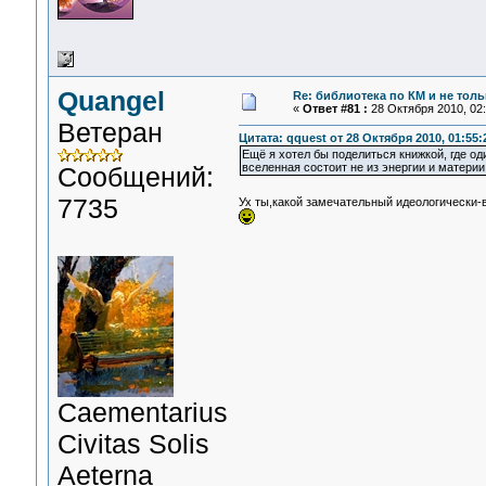
Quangel
Re: библиотека по КМ и не тольк
«
Ответ #81 :
28 Октября 2010, 02:
Ветеран
Цитата: qquest от 28 Октября 2010, 01:55:
Ещё я хотел бы поделиться книжкой, где о
вселенная состоит не из энергии и материи
Сообщений:
7735
Ух ты,какой замечательный идеологически-
Сaementarius
Civitas Solis
Aeterna