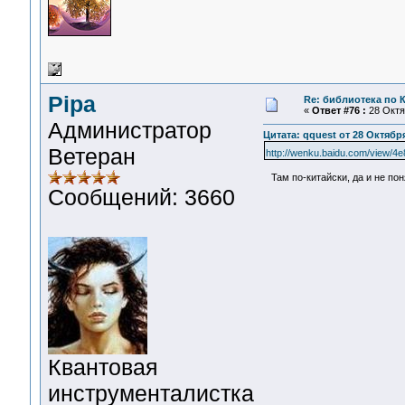
Pipa
Re: библиотека по К
«
Ответ #76 :
28 Октяб
Администратор
Цитата: qquest от 28 Октября
Ветеран
http://wenku.baidu.com/view/
Там по-китайски, да и не поня
Сообщений: 3660
Квантовая
инструменталистка