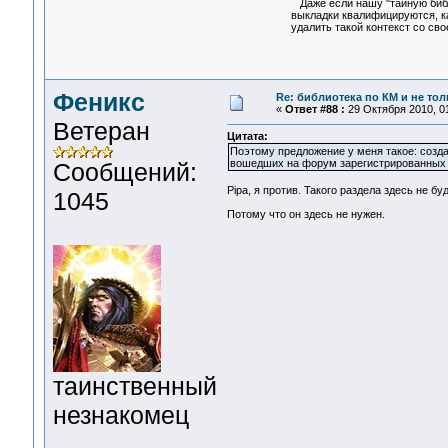
Даже если нашу "тайную библ
выкладки квалифицируются, к
удалить такой контекст со сво
Феникс
Re: библиотека по КМ и не толь
«
Ответ #88 :
29 Октября 2010, 01
Ветеран
Цитата:
Поэтому предложение у меня такое: созда
вошедших на форум зарегистрированных по
Сообщений:
Pipa, я против. Такого раздела здесь не буд
1045
Потому что он здесь не нужен.
таинственный
незнакомец