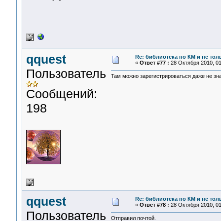
qquest
Re: библиотека по КМ и не толь
«
Ответ #77 :
28 Октября 2010, 01
Пользователь
Там можно зарегистрироваться даже не зна
Сообщений:
198
qquest
Re: библиотека по КМ и не толь
«
Ответ #78 :
28 Октября 2010, 01
Пользователь
Отправил почтой.