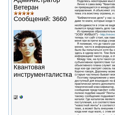
Поделюсь некоторыми мыслям
Лично я сама вижу "Квантовы
Ветеран
он превращается в междусобо
направления. А объясняют это 
тема эта воистину огромна, и 
Сообщений: 3660
"Библиотечное дело" у нас си
даже те книги, которые когда
необходимости в этом не видят,
пыжится представить дело так
Из примеров образовательных
"ЗОВУ ЖИВЫХ!") -
http://viv
теперь тот сайт стоит, как па
меня при встрече всегда узна
Я понимаю, что до такого уров
менее, чисто в информационн
было бы попытаться хотя бы с
здесь в одном месте. Тем бол
информацией такого рода, а о
Между тем, на пути такого ро
субъективное препятствие то
Квантовая
объективного плана служит за
еще кое-где смотрят сквозь п
Короче говоря, Доронину може
инструменталистка
(старые частенько бывает мож
Поэтому предложение у меня т
доступный для вошедших на фо
практически ничего дополните
тематический классификатор, 
сообщение представляет собой
полное подобие нашей "Ленты 
такому сообщению подшивается
каталог. Где каталогом являет
поступления, а в соответстви
"новостной ленты" в соответс
теме, а может быть внешним п
когда книг еще мало, с этим 