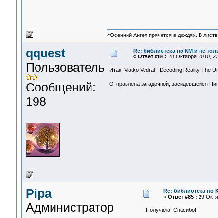
«Осенний Ангел прячется в дождях. В листве
qquest
Re: библиотека по КМ и не толь
«
Ответ #84 :
28 Октября 2010, 23
Пользователь
Итак, Vlatko Vedral - Decoding Reality-The U
Сообщений:
Отправлена загадочной, засидевшейся Пи
198
Pipa
Re: библиотека по К
«
Ответ #85 :
29 Октяб
Администратор
Получила! Спасибо!