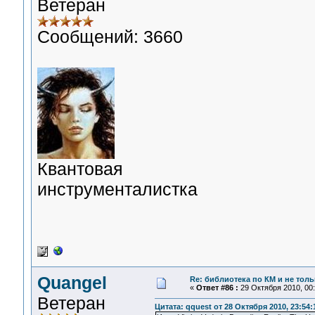
Ветеран
Сообщений: 3660
Квантовая
инструменталистка
Quangel
Re: библиотека по КМ и не тольк
«
Ответ #86 :
29 Октября 2010, 00:
Ветеран
Цитата: qquest от 28 Октября 2010, 23:54: