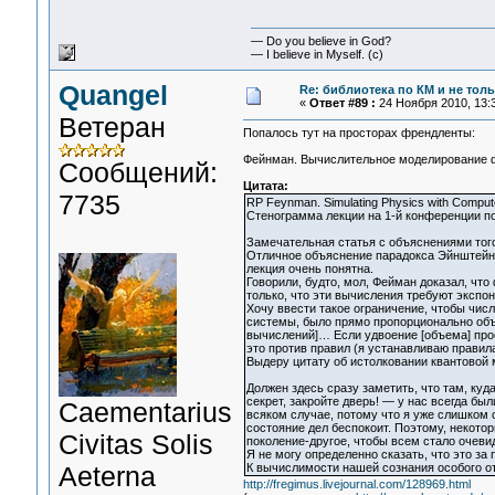
— Do you believe in God?
— I believe in Myself. (c)
Quangel
Re: библиотека по КМ и не тольк
«
Ответ #89 :
24 Ноября 2010, 13:3
Ветеран
Попалось тут на просторах френдленты:
Фейнман. Вычислительное моделирование 
Сообщений:
Цитата:
7735
RP Feynman. Simulating Physics with Computer
Стенограмма лекции на 1-й конференции по 
Замечательная статья с объяснениями тог
Отличное объяснение парадокса Эйнштейн
лекция очень понятна.
Говорили, будто, мол, Фейман доказал, чт
только, что эти вычисления требуют экспо
Хочу ввести такое ограничение, чтобы чи
системы, было прямо пропорционально об
вычислений]… Если удвоение [объема] про
это против правил (я устанавливаю правила
Выдеру цитату об истолковании квантовой 
Должен здесь сразу заметить, что там, ку
секрет, закройте дверь! — у нас всегда б
Сaementarius
всяком случае, потому что я уже слишком с
состояние дел беспокоит. Поэтому, некотор
Civitas Solis
поколение-другое, чтобы всем стало очеви
Я не могу определенно сказать, что это за 
Aeterna
К вычислимости нашей сознания особого от
http://fregimus.livejournal.com/128969.html