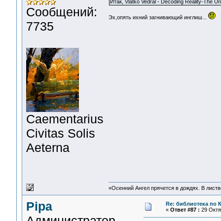
Итак, Vlatko Vedral - Decoding Reality-The U
Сообщений:
Эх,опять ихний загнивающий инглиш...
7735
Сaementarius
Civitas Solis
Aeterna
«Осенний Ангел прячется в дождях. В листве
Pipa
Re: библиотека по К
«
Ответ #87 :
29 Октяб
Администратор