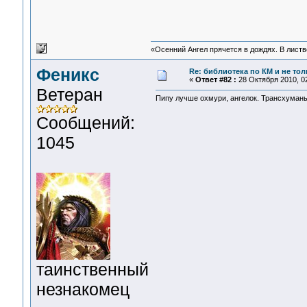
«Осенний Ангел прячется в дождях. В листве
Феникс
Re: библиотека по КМ и не толь
«
Ответ #82 :
28 Октября 2010, 02
Ветеран
Пипу лучше охмури, ангелок. Трансхуманы
Сообщений:
1045
таинственный
незнакомец