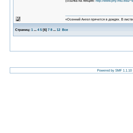
(ссылка на лекцию:
http://www.phy.mtu.edu
«Осенний Ангел прячется в дождях. В листве
Страниц:
1
...
4
5
[
6
]
7
8
...
12
Все
Powered by SMF 1.1.10