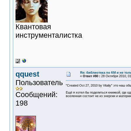
Квантовая
инструменталистка
qquest
Re: библиотека по КМ и не толь
«
Ответ #80 :
28 Октября 2010, 01
Пользователь
"Created Oct 27, 2010 by Vitaliy" это наш
Сообщений:
Ещё я хотел бы поделиться книжкой, где 
вселенная состоит не из энергии и материи
198