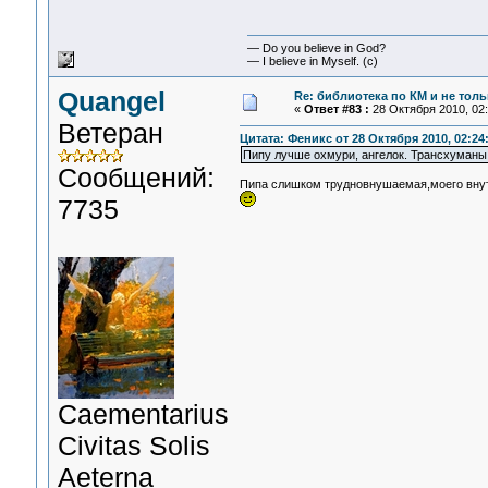
— Do you believe in God?
— I believe in Myself. (c)
Quangel
Re: библиотека по КМ и не тольк
«
Ответ #83 :
28 Октября 2010, 02:
Ветеран
Цитата: Феникс от 28 Октября 2010, 02:24
Пипу лучше охмури, ангелок. Трансхуманы
Сообщений:
Пипа слишком трудновнушаемая,моего внутре
7735
Сaementarius
Civitas Solis
Aeterna