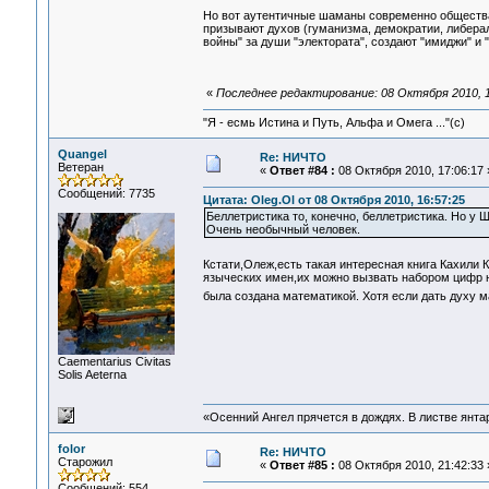
Но вот аутентичные шаманы современно общества 
призывают духов (гуманизма, демократии, либерал
войны" за души "электората", создают "имиджи" и 
«
Последнее редактирование: 08 Октября 2010, 1
"Я - есмь Истина и Путь, Альфа и Омега ..."(с)
Quangel
Re: НИЧТО
Ветеран
«
Ответ #84 :
08 Октября 2010, 17:06:17 
Сообщений: 7735
Цитата: Oleg.Ol от 08 Октября 2010, 16:57:25
Беллетристика то, конечно, беллетристика. Но у 
Очень необычный человек.
Кстати,Олеж,есть такая интересная книга Кахили Ки
языческих имен,их можно вызвать набором цифр 
была создана математикой. Хотя если дать духу м
Сaementarius Civitas
Solis Aeterna
«Осенний Ангел прячется в дождях. В листве янтарн
folor
Re: НИЧТО
Старожил
«
Ответ #85 :
08 Октября 2010, 21:42:33 
Сообщений: 554