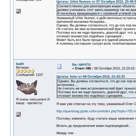
Цитата: Urbis Numen от 07 Октября 2010, 20:49:
Соответственно для рекогеренции макро-объекта 
должно учитывать этот закон,например так же вр
А поскольку вращающиеся с огромной угловой ск
Уважаемый Urbis Numen, я действительно встреча
причинной механики Козырева...
Однако, Вы должны согласиться, что до сих пор м
Не считать же ими астрономический факт лунного 
Поэтому все же надо признать, дорогой друг, что 
отсекает множество подобных сценариев...
Может быть все было проще и в единой реальност
А эсминец-систершип сыграл роль телепортирова
kadh
Re: НИЧТО
Ветеран
«
Ответ #86 :
08 Октября 2010, 22:20:42 
Сообщений: 1207
Цитата: folor от 08 Октября 2010, 21:42:33
Однако, Вы должны согласиться, что до сих пор 
астронома....
Не считать же ими астрономический факт лунного 
Поэтому все же надо признать, дорогой друг, что
отсекает множество подобных сценариев...
Я очень сексуален! И
ваще - прелесть!
Я вам уже отвечал на эту тему, уважаемый Олег О
http://quantmag.ppole.ru/forum/index.php?topic=70
Поэтому, извините, буду считать ваши заявления 
Вплоть до предъявления вами подтверждений...
Между тем -