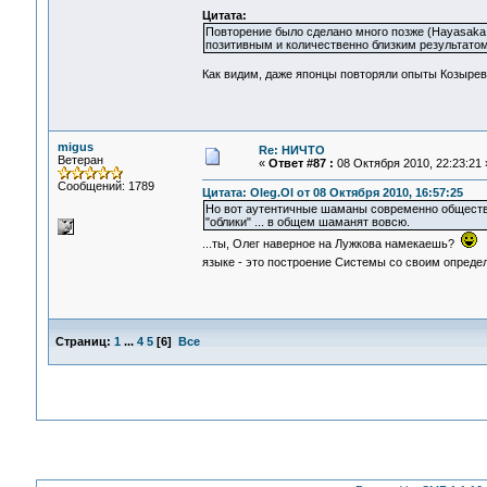
Цитата:
Повторение было сделано много позже (Hayasaka, 
позитивным и количественно близким результатом
Как видим, даже японцы повторяли опыты Козырева
migus
Re: НИЧТО
Ветеран
«
Ответ #87 :
08 Октября 2010, 22:23:21 
Сообщений: 1789
Цитата: Oleg.Ol от 08 Октября 2010, 16:57:25
Но вот аутентичные шаманы современно общества 
"облики" ... в общем шаманят вовсю.
...ты, Олег наверное на Лужкова намекаешь?
Н
языке - это построение Системы со своим опреде
Страниц:
1
...
4
5
[
6
]
Все