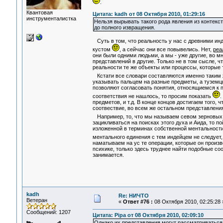
.
Квантовая
Цитата: kadh от 08 Октября 2010, 01:29:16
инструменталистка
Нельзя вырывать такого рода явления из контекс
до полного извращения.
Суть в том, что реальность у нас с древними инде
кустом
, а сейчас они все повывелись. Нет,
реа
они были одними людьми, а мы - уже другие, во мн
представлений в другие. Только не в том сысле, ч
реальности те же объекты или процессы, которые 
Кстати все словари составляются именно таким 
указывать пальцем на разные предметы, а туземц
позволяют согласовать понятия, относящиемся к п
соответствия не нашлось, то просим показать
.
предметов, и т.д. В конце концов достигаем того,
соотвествие, во всем же остальном представления
Например, то, что мы называем севом зерновых, 
зацикливаться на поисках этого духа и Аида, то 
изложенной в терминах собственной ментальности
ментального единения с тем индейцем не следует, 
наматываем на ус те операции, которые он произво
психике, только здесь труднее найти подобные со
занимается.
kadh
Re: НИЧТО
Ветеран
«
Ответ #76 :
08 Октября 2010, 02:25:28 
Сообщений: 1207
Цитата: Pipa от 08 Октября 2010, 02:09:10
Однако их представления могут рассматриваться с