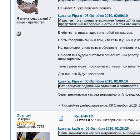
Не могут. Я уже пояснял, почему.
Цитата: Pipa от 08 Октября 2010, 02:09:10
Я очень сексуален! И
А раз так, то в принципе возможен "перевод" из о
ваще - прелесть!
представлений в современности, а в том что нахо
В чём-то ты права, здесь я с тобой соглашусь.
Но ты говоришь лишь о том, что есть и у них и у нас
Ну, например, у нас есть мобильные телефоны и ко
Но если мы будем пытаться объяснить им работу к
свои термины".
Тоже самое может произойти и с нами, при попытке
Для нас это будут аллегории...
Цитата: Pipa от 08 Октября 2010, 02:09:10
Вот Ксендзюк подобными задачами и занимается.
Этим занимаются как раз антропологи. А Ксендзюк 
«
Последнее редактирование: 08 Октября 2010, 1
Quangel
Re: НИЧТО
Ветеран
«
Ответ #77 :
08 Октября 2010, 02:46:37 
Сообщений: 7735
Цитата: kadh от 08 Октября 2010, 02:25:28
Этим занимаются как раз антропологи. А Ксендзюк