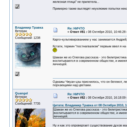
железная птица" не прилетела...
Примерно также выглядят неуклюжие попытки неко
Владимир Травка
Re: НИЧТО
Ветеран
«
Ответ #81 :
08 Октября 2010, 10:46:28 
Сообщений: 1238
Карго-культивированием у нас занимается Андрей,
Кстати, термин "постнагвализм" первым ввел я на
Шаман же из Олегова рассказа - это билитристика
воспитываются в современном обществе, и имеют п
яичнецей.
Однажы Чжуан-цзы приснилось, что он бегемот, л
порхающими над цветами.
Quangel
Re: НИЧТО
Ветеран
«
Ответ #82 :
08 Октября 2010, 16:18:09 
Сообщений: 7735
Цитата: Владимир Травка от 08 Октября 2010, 1
Шаман же из Олегова рассказа - это билитристик
воспитываются в современном обществе, и имеют п
яичнецей.
Ну и как это опровергает существование духов 