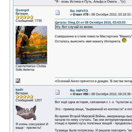
"Я - есмь Истина и Путь, Альфа и Омега ..."(с)
Quangel
Re: НИЧТО
Ветеран
«
Ответ #79 :
08 Октября 2010, 03:18:33 
Сообщений: 7735
Цитата: Oleg.Ol от 08 Октября 2010, 03:03:03
Угу. Вот случай из жизни.
Совершенно в стиле повести Мастертона "Маниту
Осталось выяснить имя маниту Интернета.
Сaementarius Civitas
Solis Aeterna
«Осенний Ангел прячется в дождях. В листве янтарн
kadh
Re: НИЧТО
Ветеран
«
Ответ #80 :
08 Октября 2010, 09:24:38 
Сообщений: 1207
Вот ещё одна история, связанная с т. н. "культом ка
Это - пример вещи, "вырванной из контекста" и п
Во время Второй Мировой Войны, американцы выса
начали по нему стучать. Так они интерпретировал
птица) и привёз кучу полезных вещей - продовольст
Я очень сексуален! И
ваще - прелесть!
Туземцы были потрясены. И решили повторить "ма