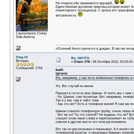
Не спорьте,оба занимаются ерундой...
Единственная духовная практика,которая может б
планетарного техноценоза. С целью его трансформ
актуальность.
Сaementarius Civitas
Solis Aeterna
«Осенний Ангел прячется в дождях. В листве янтарн
Oleg.Ol
Re: НИЧТО
Ветеран
«
Ответ #78 :
08 Октября 2010, 03:03:03 
Сообщений: 2769
kadh
Цитата:
Ну, например, у нас есть мобильные телефоны и к
Угу. Вот случай из жизни.
Пришел в гости ко мне Шаман. И опять мы с ним сп
- Ну, Шаман, сам посмотри. Вот, например, телефон
Так и у вас там в тайге тоже.
- Как это нет? Есть в телефоне магия! Я сам им 
Шаман схватил телефонную трубку, очень ловко ее
- Вот же он! Ты что слепой? Не видишь что ли? Вот
слышит ухом наши слова и пересказывает их губам
совсем в другом месте его тела расположена.
Вот так он рассказывал и показывал. А я ничего н
телефонной розетки, я предложил Шаману попробо