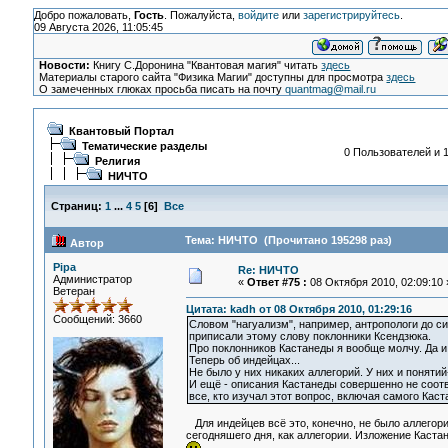
Добро пожаловать,
Гость
. Пожалуйста,
войдите
или
зарегистрируйтесь
.
09 Августа 2026, 11:05:45
Новости:
Книгу С.Доронина "Квантовая магия" читать
здесь
Материалы старого сайта "Физика Магии" доступны для просмотра
здесь
О замеченных глюках просьба писать на почту
quantmag@mail.ru
Квантовый Портал
Тематические разделы
0 Пользователей и 1
Религия
НИЧТО
Страниц:
1
...
4
5
[
6
]
Все
Тема: НИЧТО (Прочитано 195298 раз)
Автор
Pipa
Re: НИЧТО
Администратор
«
Ответ #75 :
08 Октября 2010, 02:09:10 
Ветеран
Цитата: kadh от 08 Октября 2010, 01:29:16
Сообщений: 3660
Словом "нагуализм", например, антропологи до си
приписали этому слову поклонники Ксендзюка.
Про поклонников Кастанеды я вообще молчу. Да и 
Теперь об индейцах...
Не было у них никаких аллегорий. У них и понятий-
И ещё - описания Кастанеды совершенно не соот
все, кто изучал этот вопрос, включая самого Каст
Для индейцев всё это, конечно, не было аллегор
сегодняшего дня, как аллегории. Изложение Каста