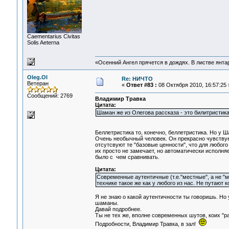
Сaementarius Civitas
Solis Aeterna
«Осенний Ангел прячется в дождях. В листве янтарн
Oleg.Ol
Re: НИЧТО
Ветеран
«
Ответ #83 :
08 Октября 2010, 16:57:25 
Сообщений: 2769
Владимир Травка
Цитата:
Шаман же из Олегова рассказа - это билитристика
Беллетристика то, конечно, беллетристика. Но у Ш
Очень необычный человек. Он прекрасно чувствуе
отсутсвуют те "базовые ценности", что для любо
их просто не замечает, но автоматически исполня
было с чем сравнивать.
Цитата:
Современные аутентичные (т.е."местные", а не 
технике такое же как у любого из нас. Не путают 
Я не знаю о какой аутентичности ты говоришь. Но
шаманы.
Давай подробнее.
Ты не тех же, вполне современных шутов, коих "р
Подробности, Владимир Травка, в зал!