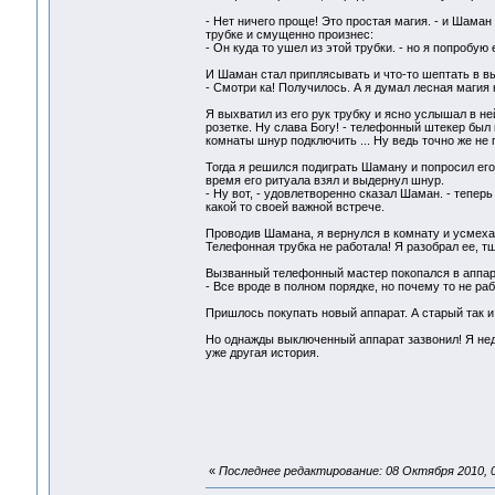
- Нет ничего проще! Это простая магия. - и Шаман
трубке и смущенно произнес:
- Он куда то ушел из этой трубки. - но я попробу
И Шаман стал приплясывать и что-то шептать в в
- Смотри ка! Получилось. А я думал лесная магия 
Я выхватил из его рук трубку и ясно услышал в н
розетке. Ну слава Богу! - телефонный штекер был 
комнаты шнур подключить ... Ну ведь точно же не 
Тогда я решился подиграть Шаману и попросил его
время его ритуала взял и выдернул шнур.
- Ну вот, - удовлетворенно сказал Шаман. - тепер
какой то своей важной встрече.
Проводив Шамана, я вернулся в комнату и усмехая
Телефонная трубка не работала! Я разобрал ее, тщ
Вызванный телефонный мастер покопался в аппара
- Все вроде в полном порядке, но почему то не раб
Пришлось покупать новый аппарат. А старый так 
Но однажды выключенный аппарат зазвонил! Я недо
уже другая история.
«
Последнее редактирование: 08 Октября 2010, 0