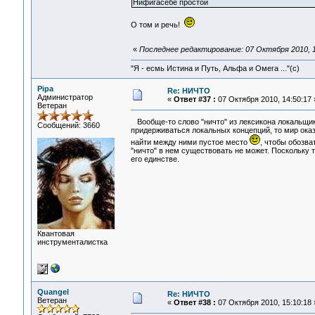
Нифигасебе простой
О том и речь!
«
Последнее редактирование: 07 Октября 2010, 1
"Я - есмь Истина и Путь, Альфа и Омега ..."(с)
Pipa
Re: НИЧТО
Администратор
«
Ответ #37 :
07 Октября 2010, 14:50:17 
Ветеран
Вообще-то слово "ничто" из лексикона локальщи
Сообщений: 3660
придерживаться локальных концепций, то мир ока
найти между ними пустое место
, чтобы обозва
"ничто" в нем существовать не может. Поскольку 
его единстве.
Квантовая
инструменталистка
Quangel
Re: НИЧТО
Ветеран
«
Ответ #38 :
07 Октября 2010, 15:10:18 