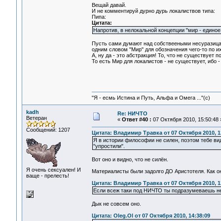
Вещай давай.
И не комментируй дурно дурь локалиствов типа:
Пипа:
Цитата:
Напротив, в нелокальной концепции "мир - единое 
Пусть сами думают над собствееными несуразицами
одним словом "Мир" для обозначения чего-то по их
А, ну да - это абстракция! То, что не существует п
То есть Мир для локалистов - не существует, ибо - 
"Я - есмь Истина и Путь, Альфа и Омега ..."(с)
kadh
Re: НИЧТО
Ветеран
«
Ответ #40 :
07 Октября 2010, 15:50:48 
Сообщений: 1207
Цитата: Владимир Травка от 07 Октября 2010, 1
Я в истории философии не силен, поэтом тебе вид
"упростили".
Вот оно и видно, что не силён.
Я очень сексуален! И
Материалисты были задолго ДО Аристотеля. Как он
ваще - прелесть!
Цитата: Владимир Травка от 07 Октября 2010, 1
Если всеж таки под НИЧТО ты подразумеваешь нея
Дык не совсем оно.
Цитата: Oleg.Ol от 07 Октября 2010, 14:38:09