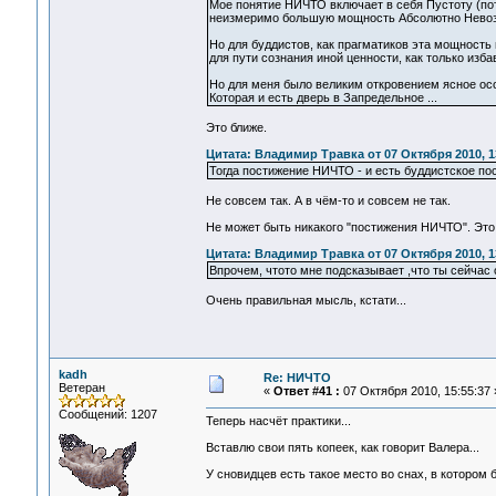
Мое понятие НИЧТО включает в себя Пустоту (поте
неизмеримо большую мощность Абсолютно Нево
Но для буддистов, как прагматиков эта мощность
для пути сознания иной ценности, как только изба
Но для меня было великим откровением ясное ос
Которая и есть дверь в Запредельное ...
Это ближе.
Цитата: Владимир Травка от 07 Октября 2010, 1
Тогда постижение НИЧТО - и есть буддистское по
Не совсем так. А в чём-то и совсем не так.
Не может быть никакого "постижения НИЧТО". Это
Цитата: Владимир Травка от 07 Октября 2010, 1
Впрочем, чтото мне подсказывает ,что ты сейчас 
Очень правильная мысль, кстати...
kadh
Re: НИЧТО
Ветеран
«
Ответ #41 :
07 Октября 2010, 15:55:37 
Сообщений: 1207
Теперь насчёт практики...
Вставлю свои пять копеек, как говорит Валера...
У сновидцев есть такое место во снах, в котором 