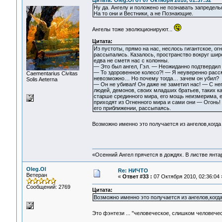
Цитата: Oleg.Ol от 07 Октября 2010, 01:37:32
Ну да. Ангелу и положено не познавать запредель
На то они и Вестники, а не Познающие.
Ангелы тоже эволюционируют...
Цитата:
Из пустоты, прямо на нас, неслось гигантское, о
рассыпались. Казалось, пространство вокруг шир
едва не сметя нас с колонны.
— Это был ангел, Гэл. — Неожиданно подтвердил
— То здоровенное колесо?! — Я неуверенно рассм
Сaementarius Civitas
невозможно… Но почему тогда… зачем он убил?
Solis Aeterna
— Он не убивал! Он даже не заметил нас! — С не
людей, демонов, своих младших братьев, таких ка
старше срединного мира, его мощь неизмерима, е
приходят из Огненного мира и сами они — Огонь! 
его приближении, рассыпаясь.
Возможно именно это получается из ангелов,когда
«Осенний Ангел прячется в дождях. В листве янтарн
Oleg.Ol
Re: НИЧТО
Ветеран
«
Ответ #33 :
07 Октября 2010, 02:36:04 
Сообщений: 2769
Цитата:
Возможно именно это получается из ангелов,когд
Это фэнтези ... "человеческое, слишком человеч