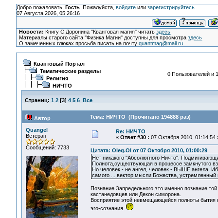
Добро пожаловать,
Гость
. Пожалуйста,
войдите
или
зарегистрируйтесь
.
07 Августа 2026, 05:26:16
Новости:
Книгу С.Доронина "Квантовая магия" читать
здесь
Материалы старого сайта "Физика Магии" доступны для просмотра
здесь
О замеченных глюках просьба писать на почту
quantmag@mail.ru
Квантовый Портал
Тематические разделы
0 Пользователей и 1
Религия
НИЧТО
Страниц:
1
2
[
3
]
4
5
6
Все
Тема: НИЧТО (Прочитано 194888 раз)
Автор
Quangel
Re: НИЧТО
Ветеран
«
Ответ #30 :
07 Октября 2010, 01:14:54 
Сообщений: 7733
Цитата: Oleg.Ol от 07 Октября 2010, 01:00:29
Нет никакого "Абсолютного Ничто". Подмигивающ
Полнота,существующая в процессе замкнутого в
Но человек - не ангел, человек - ВЫШЕ ангела. 
самого ... вектор мысли Божества, устремленный
Познание Запредельного,это именно познание той
кастанедовцев или Декон симорона.
Восприятие этой невмещающейся полноты бытия ка
эго-сознания.