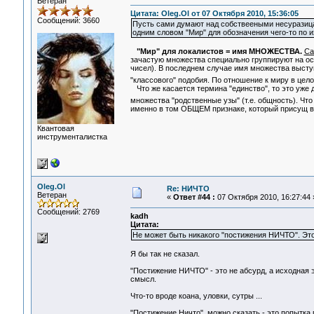
Ветеран
Цитата: Oleg.Ol от 07 Октября 2010, 15:36:05
Сообщений: 3660
Пусть сами думают над собствееными несуразицам
одним словом "Мир" для обозначения чего-то по и
"Мир" для локалистов = имя МНОЖЕСТВА.
Са
зачастую множества специально группируют на ос
чисел). В последнем случае имя множества высту
"классового" подобия. По отношение к миру в цело
Что же касается термина "единство", то это уже 
множества "родственные узы" (т.е. общность). Что
именно в том ОБЩЕМ признаке, который присущ в
Квантовая
инструменталистка
Oleg.Ol
Re: НИЧТО
Ветеран
«
Ответ #44 :
07 Октября 2010, 16:27:44 
Сообщений: 2769
kadh
Цитата:
Не может быть никакого "постижения НИЧТО". Это
Я бы так не сказал.
"Постижение НИЧТО" - это не абсурд, а исходная
смысл.
Что-то вроде коана, уловки, сутры ...
"Постижение Ничто", можно сказать - это попытка п