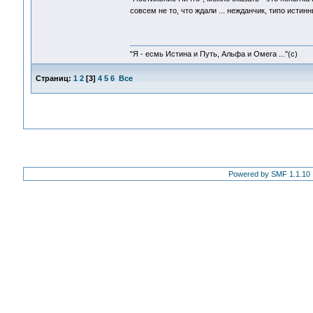
совсем не то, что ждали ... нежданчик, типо исти
"Я - есмь Истина и Путь, Альфа и Омега ..."(с)
Страниц:
1
2
[
3
]
4
5
6
Все
Powered by SMF 1.1.10