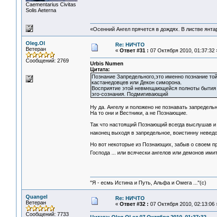
Сaementarius Civitas
Solis Aeterna
«Осенний Ангел прячется в дождях. В листве янтарн
Oleg.Ol
Re: НИЧТО
Ветеран
«
Ответ #31 :
07 Октября 2010, 01:37:32 
Сообщений: 2769
Urbis Numen
Цитата:
Познание Запредельного,это именно познание то
кастанедовцев или Декон симорона.
Восприятие этой невмещающейся полноты бытия к
эго-сознания. Подмигивающий
Ну да. Ангелу и положено не познавать запредельн
На то они и Вестники, а не Познающие.
Так что настоящий Познающий всегда выслушав и в
наконец выходя в запредельное, воистинну неведо
Но вот некоторые из Познающих, забыв о своем пр
Господа ... или всячески ангелов или демонов имити
"Я - есмь Истина и Путь, Альфа и Омега ..."(с)
Quangel
Re: НИЧТО
Ветеран
«
Ответ #32 :
07 Октября 2010, 02:13:06 
Сообщений: 7733