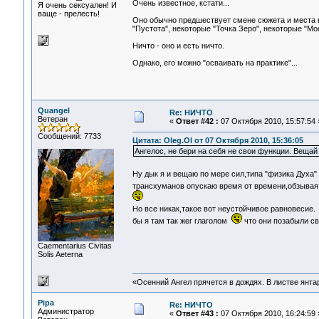
Очень известное, кстати...
Я очень сексуален! И
ваще - прелесть!
Оно обычно предшествует смене сюжета и места 
"Пустота", некоторые "Точка Зеро", некоторые "Мо
Ничто - оно и есть ничто.
Однако, его можно "осваивать на практике"...
Quangel
Re: НИЧТО
Ветеран
«
Ответ #42 :
07 Октября 2010, 15:57:54 
Сообщений: 7733
Цитата: Oleg.Ol от 07 Октября 2010, 15:36:05
Ангелос, не бери на себя не свои функции. Вещай
Ну дык я и вещаю по мере сил,типа "физика Духа"
трансхуманов опускаю время от времени,обзывая 
Но все никак,такое вот неустойчивое равновесие
бы я там так жег глаголом
что они позабыли св
Сaementarius Civitas
Solis Aeterna
«Осенний Ангел прячется в дождях. В листве янтарн
Pipa
Re: НИЧТО
Администратор
«
Ответ #43 :
07 Октября 2010, 16:24:59 