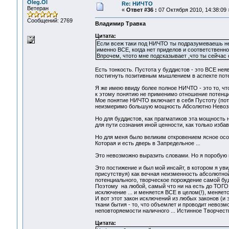
Oleg.Ol
Re: НИЧТО
Ветеран
«
Ответ #36 :
07 Октября 2010, 14:38:09 
Сообщений: 2769
Владимир Травка
Цитата:
Если всеж таки под НИЧТО ты подразумеваешь нея
именно ВСЕ, когда нет приделов и соответственно
Впрочем, чтото мне подсказывает ,что ты сейчас 
Есть тонкость. Пустота у буддистов - это ВСЕ не
постигнуть позитивным мышлением в аспекте пот
Я же имею ввиду более полное НИЧТО - это то, что
к этому понятию не применимо отношение потенци
Мое понятие НИЧТО включает в себя Пустоту (поте
неизмеримо большую мощность Абсолютно Нево
Но для буддистов, как прагматиков эта мощность 
для пути сознания иной ценности, как только изба
Но для меня было великим откровением ясное осо
Которая и есть дверь в Запредельное ...
Это невозможно выразить словами. Но я поробую н
Это постижение и был мой инсайт, в котором я ув
присутствуя) как вечная неизменность абсолютной
потенциального, творческое порождение самой буд
Поэтому на любой, самый что ни на есть до ТОГО 
исключение ... и меняется ВСЕ в целом(!), меняетс
И вот этот закон исключений из любых законов (и
ткани бытия - то, что объемлет и проводит невоз
неповторяемости наличного ... Истинное Творчест
Цитата: