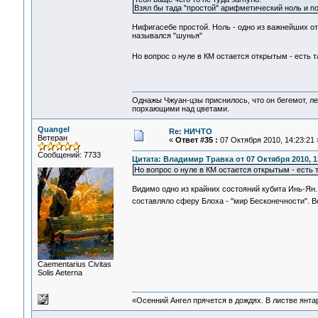
Взял бы тада "простой" арифметический ноль и под
Нифигасебе простой. Ноль - одно из важнейших от
назывался "шунья"
Но вопрос о нуле в КМ остается открытым - есть 
Однажы Чжуан-цзы приснилось, что он бегемот, л
порхающими над цветами.
Quangel
Re: НИЧТО
Ветеран
«
Ответ #35 :
07 Октября 2010, 14:23:21 
Сообщений: 7733
Цитата: Владимир Травка от 07 Октября 2010, 1
Но вопрос о нуле в КМ остается открытым - есть
Видимо одно из крайних состояний кубита Инь-Ян. К
составляло сферу Блоха - "мир Бесконечности". В
Сaementarius Civitas
Solis Aeterna
«Осенний Ангел прячется в дождях. В листве янтарн