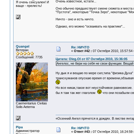
Очень известное, кстати...
Я очень сексуален! И
ваще - прелесть!
Оно обычно предшествует смене сюжета и места 
"Пустота", некоторые "Точка Зеро", некоторые "Мо
Ничто - оно и есть ничто.
Однако, его можно "осваивать на практике"...
Quangel
Re: НИЧТО
Ветеран
«
Ответ #42 :
07 Октября 2010, 15:57:54 
Сообщений: 7735
Цитата: Oleg.Ol от 07 Октября 2010, 15:36:05
Ангелос, не бери на себя не свои функции. Вещай
Ну дык я и вещаю по мере сил,типа "физика Духа"
трансхуманов опускаю время от времени,обзывая 
Но все никак,такое вот неустойчивое равновесие
бы я там так жег глаголом
что они позабыли св
Сaementarius Civitas
Solis Aeterna
«Осенний Ангел прячется в дождях. В листве янтарн
Pipa
Re: НИЧТО
Администратор
«
Ответ #43 :
07 Октября 2010, 16:24:59 