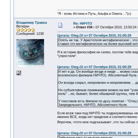
"Я - есмь Истина и Путь, Альфа и Омега ..."(с)
Владимир Травка
Re: НИЧТО
Ветеран
«
Ответ #34 :
07 Октября 2010, 13:50:24 
Сообщений: 1238
Цитата: Oleg.Ol от 07 Октября 2010, 01:00:29
Опять не так. У Аристотеля метафизическое - эт
ставил это метафизическое на более высокий он
Я в истории философии не силен, поэтом тебе видн
"упростили".
Цитата: Oleg.Ol от 07 Октября 2010, 01:00:29
И нет и да. Он вообще везде и нигде ... можно ск
вселенского филиала НИЧТО). Абсолютный Нуль ес
Он всегда сокрыт, непроявлен и непроявляем ... 
Но субъективным пониманием можно на миг "ухватит
ноль" ...но, бывает, более обширной группы, чем б
У гностиков есть близкое по духу понятие - "Отец 
Запредельного, НИЧТО, Абсолютного Нуля.
Если всеж таки под НИЧТО ты подразумеваешь нея
именно ВСЕ, когда нет приделов и соответственно
Впрочем, чтото мне подсказывает ,что ты сейчас 
Цитата: Oleg.Ol от 07 Октября 2010, 01:00:29
Тебя ваще чего то не туда загнуло.