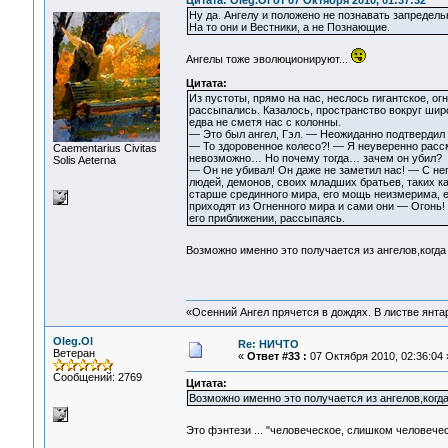
Цитата: Oleg.Ol от 07 Октября 2010, 01:37:32
Ну да. Ангелу и положено не познавать запредель
На то они и Вестники, а не Познающие.
Ангелы тоже эволюционируют...
Цитата:
Из пустоты, прямо на нас, неслось гигантское, о
рассыпались. Казалось, пространство вокруг шир
едва не сметя нас с колонны.
— Это был ангел, Гэл. — Неожиданно подтвердил
— То здоровенное колесо?! — Я неуверенно рассм
Сaementarius Civitas
невозможно… Но почему тогда… зачем он убил?
Solis Aeterna
— Он не убивал! Он даже не заметил нас! — С не
людей, демонов, своих младших братьев, таких ка
старше срединного мира, его мощь неизмерима, е
приходят из Огненного мира и сами они — Огонь! 
его приближении, рассыпаясь.
Возможно именно это получается из ангелов,когда
«Осенний Ангел прячется в дождях. В листве янтарн
Oleg.Ol
Re: НИЧТО
Ветеран
«
Ответ #33 :
07 Октября 2010, 02:36:04 
Сообщений: 2769
Цитата:
Возможно именно это получается из ангелов,когд
Это фэнтези ... "человеческое, слишком человеч