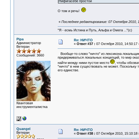
Нифигасебе простой
О том и речь!
«
Последнее редактирование: 07 Октября 2010, 1
"Я - есмь Истина и Путь, Альфа и Омега ..."(с)
Pipa
Re: НИЧТО
Администратор
«
Ответ #37 :
07 Октября 2010, 14:50:17 
Ветеран
Вообще-то слово "ничто" из лексикона локальщи
Сообщений: 3660
придерживаться локальных концепций, то мир ока
найти между ними пустое место
, чтобы обозва
"ничто" в нем существовать не может. Поскольку 
его единстве.
Квантовая
инструменталистка
Quangel
Re: НИЧТО
Ветеран
«
Ответ #38 :
07 Октября 2010, 15:10:18 