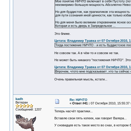
Мое понятие НИЧТО включает в себя Пустоту (поте
неизмеримо большую мощность Абсолютно Нево
Но для буддистов, как прагматиков эта мощность
для пути сознания иной ценности, как только изба
Но для меня было великим откровением ясное ос
Которая и есть дверь в Запредельное ...
Это ближе.
Цитата: Владимир Травка от 07 Октября 2010, 1
Тогда постижение НИЧТО - и есть буддистское по
Не совсем так. А в чём-то и совсем не так.
Не может быть никакого "постижения НИЧТО". Это
Цитата: Владимир Травка от 07 Октября 2010, 1
Впрочем, чтото мне подсказывает ,что ты сейчас 
Очень правильная мысль, кстати...
kadh
Re: НИЧТО
Ветеран
«
Ответ #41 :
07 Октября 2010, 15:55:37 
Сообщений: 1207
Теперь насчёт практики...
Вставлю свои пять копеек, как говорит Валера...
У сновидцев есть такое место во снах, в котором 