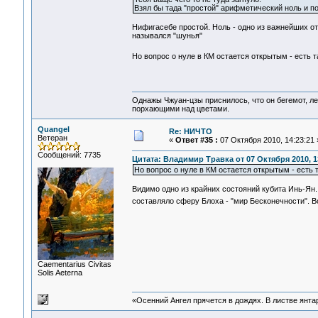
Взял бы тада "простой" арифметический ноль и под
Нифигасебе простой. Ноль - одно из важнейших от
назывался "шунья"
Но вопрос о нуле в КМ остается открытым - есть 
Однажы Чжуан-цзы приснилось, что он бегемот, л
порхающими над цветами.
Quangel
Re: НИЧТО
Ветеран
«
Ответ #35 :
07 Октября 2010, 14:23:21 
Сообщений: 7735
Цитата: Владимир Травка от 07 Октября 2010, 1
Но вопрос о нуле в КМ остается открытым - есть
Видимо одно из крайних состояний кубита Инь-Ян. К
составляло сферу Блоха - "мир Бесконечности". В
Сaementarius Civitas
Solis Aeterna
«Осенний Ангел прячется в дождях. В листве янтарн