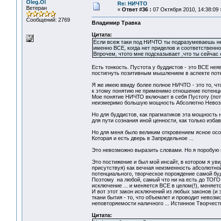
Oleg.Ol
Re: НИЧТО
Ветеран
«
Ответ #36 :
07 Октября 2010, 14:38:09 
Сообщений: 2769
Владимир Травка
Цитата:
Если всеж таки под НИЧТО ты подразумеваешь нея
именно ВСЕ, когда нет приделов и соответственно
Впрочем, чтото мне подсказывает ,что ты сейчас 
Есть тонкость. Пустота у буддистов - это ВСЕ не
постигнуть позитивным мышлением в аспекте пот
Я же имею ввиду более полное НИЧТО - это то, что
к этому понятию не применимо отношение потенци
Мое понятие НИЧТО включает в себя Пустоту (поте
неизмеримо большую мощность Абсолютно Нево
Но для буддистов, как прагматиков эта мощность 
для пути сознания иной ценности, как только изба
Но для меня было великим откровением ясное осо
Которая и есть дверь в Запредельное ...
Это невозможно выразить словами. Но я поробую н
Это постижение и был мой инсайт, в котором я ув
присутствуя) как вечная неизменность абсолютной
потенциального, творческое порождение самой буд
Поэтому на любой, самый что ни на есть до ТОГО 
исключение ... и меняется ВСЕ в целом(!), меняетс
И вот этот закон исключений из любых законов (и
ткани бытия - то, что объемлет и проводит невоз
неповторяемости наличного ... Истинное Творчест
Цитата: