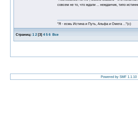
совсем не то, что ждали ... нежданчик, типо исти
"Я - есмь Истина и Путь, Альфа и Омега ..."(с)
Страниц:
1
2
[
3
]
4
5
6
Все
Powered by SMF 1.1.10