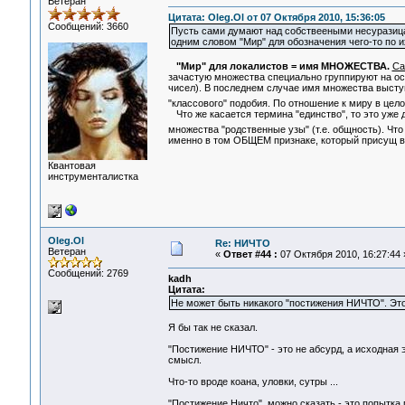
Ветеран
Цитата: Oleg.Ol от 07 Октября 2010, 15:36:05
Сообщений: 3660
Пусть сами думают над собствееными несуразицам
одним словом "Мир" для обозначения чего-то по и
"Мир" для локалистов = имя МНОЖЕСТВА.
Са
зачастую множества специально группируют на ос
чисел). В последнем случае имя множества высту
"классового" подобия. По отношение к миру в цело
Что же касается термина "единство", то это уже 
множества "родственные узы" (т.е. общность). Что
именно в том ОБЩЕМ признаке, который присущ в
Квантовая
инструменталистка
Oleg.Ol
Re: НИЧТО
Ветеран
«
Ответ #44 :
07 Октября 2010, 16:27:44 
Сообщений: 2769
kadh
Цитата:
Не может быть никакого "постижения НИЧТО". Это
Я бы так не сказал.
"Постижение НИЧТО" - это не абсурд, а исходная
смысл.
Что-то вроде коана, уловки, сутры ...
"Постижение Ничто", можно сказать - это попытка п