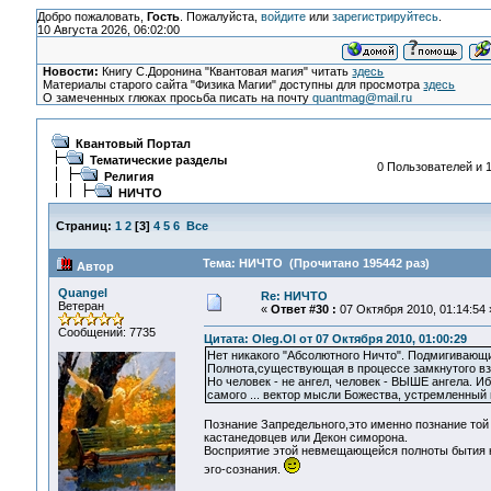
Добро пожаловать,
Гость
. Пожалуйста,
войдите
или
зарегистрируйтесь
.
10 Августа 2026, 06:02:00
Новости:
Книгу С.Доронина "Квантовая магия" читать
здесь
Материалы старого сайта "Физика Магии" доступны для просмотра
здесь
О замеченных глюках просьба писать на почту
quantmag@mail.ru
Квантовый Портал
Тематические разделы
0 Пользователей и 1
Религия
НИЧТО
Страниц:
1
2
[
3
]
4
5
6
Все
Тема: НИЧТО (Прочитано 195442 раз)
Автор
Quangel
Re: НИЧТО
Ветеран
«
Ответ #30 :
07 Октября 2010, 01:14:54 
Сообщений: 7735
Цитата: Oleg.Ol от 07 Октября 2010, 01:00:29
Нет никакого "Абсолютного Ничто". Подмигивающ
Полнота,существующая в процессе замкнутого в
Но человек - не ангел, человек - ВЫШЕ ангела. 
самого ... вектор мысли Божества, устремленный
Познание Запредельного,это именно познание той
кастанедовцев или Декон симорона.
Восприятие этой невмещающейся полноты бытия ка
эго-сознания.