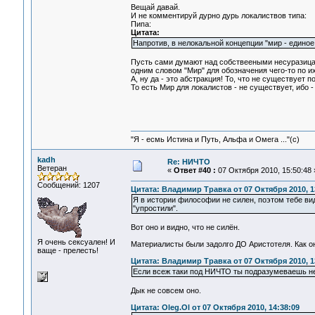
Вещай давай.
И не комментируй дурно дурь локалиствов типа:
Пипа:
Цитата:
Напротив, в нелокальной концепции "мир - единое 
Пусть сами думают над собствееными несуразицами
одним словом "Мир" для обозначения чего-то по их
А, ну да - это абстракция! То, что не существует п
То есть Мир для локалистов - не существует, ибо - 
"Я - есмь Истина и Путь, Альфа и Омега ..."(с)
kadh
Re: НИЧТО
Ветеран
«
Ответ #40 :
07 Октября 2010, 15:50:48 
Сообщений: 1207
Цитата: Владимир Травка от 07 Октября 2010, 1
Я в истории философии не силен, поэтом тебе вид
"упростили".
Вот оно и видно, что не силён.
Я очень сексуален! И
Материалисты были задолго ДО Аристотеля. Как он
ваще - прелесть!
Цитата: Владимир Травка от 07 Октября 2010, 1
Если всеж таки под НИЧТО ты подразумеваешь нея
Дык не совсем оно.
Цитата: Oleg.Ol от 07 Октября 2010, 14:38:09