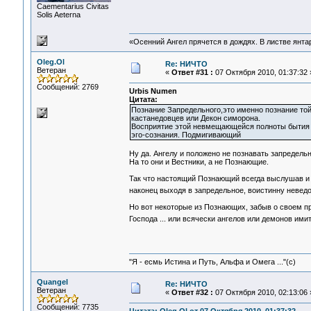
Сaementarius Civitas
Solis Aeterna
«Осенний Ангел прячется в дождях. В листве янтарн
Oleg.Ol
Re: НИЧТО
Ветеран
«
Ответ #31 :
07 Октября 2010, 01:37:32 
Сообщений: 2769
Urbis Numen
Цитата:
Познание Запредельного,это именно познание то
кастанедовцев или Декон симорона.
Восприятие этой невмещающейся полноты бытия к
эго-сознания. Подмигивающий
Ну да. Ангелу и положено не познавать запредельн
На то они и Вестники, а не Познающие.
Так что настоящий Познающий всегда выслушав и в
наконец выходя в запредельное, воистинну неведо
Но вот некоторые из Познающих, забыв о своем пр
Господа ... или всячески ангелов или демонов имити
"Я - есмь Истина и Путь, Альфа и Омега ..."(с)
Quangel
Re: НИЧТО
Ветеран
«
Ответ #32 :
07 Октября 2010, 02:13:06 
Сообщений: 7735