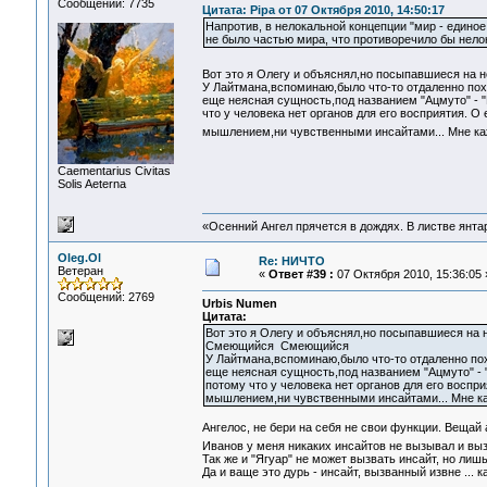
Сообщений: 7735
Цитата: Pipa от 07 Октября 2010, 14:50:17
Напротив, в нелокальной концепции "мир - единое 
не было частью мира, что противоречило бы нело
Вот это я Олегу и объяснял,но посыпавшиеся на не
У Лайтмана,вспоминаю,было что-то отдаленно пох
еще неясная сущность,под названием "Ацмуто" - "
что у человека нет органов для его восприятия. О
мышлением,ни чувственными инсайтами... Мне каж
Сaementarius Civitas
Solis Aeterna
«Осенний Ангел прячется в дождях. В листве янтарн
Oleg.Ol
Re: НИЧТО
Ветеран
«
Ответ #39 :
07 Октября 2010, 15:36:05 
Сообщений: 2769
Urbis Numen
Цитата:
Вот это я Олегу и объяснял,но посыпавшиеся на не
Смеющийся Смеющийся
У Лайтмана,вспоминаю,было что-то отдаленно пох
еще неясная сущность,под названием "Ацмуто" - 
потому что у человека нет органов для его воспр
мышлением,ни чувственными инсайтами... Мне каж
Ангелос, не бери на себя не свои функции. Вещай 
Иванов у меня никаких инсайтов не вызывал и вы
Так же и "Ягуар" не может вызвать инсайт, но лиш
Да и ваще это дурь - инсайт, вызванный извне ... 