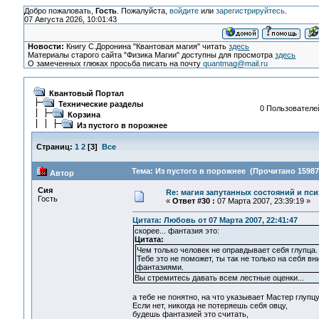
Добро пожаловать,
Гость
. Пожалуйста,
войдите
или
зарегистрируйтесь
.
07 Августа 2026, 10:01:43
Новости:
Книгу С.Доронина "Квантовая магия" читать
здесь
Материалы старого сайта "Физика Магии" доступны для просмотра
здесь
О замеченных глюках просьба писать на почту
quantmag@mail.ru
Квантовый Портал
Технические разделы
0 Пользователей
Корзина
Из пустого в порожнее
Страниц:
1
2
[
3
]
Все
Тема: Из пустого в порожнее (Прочитано 15987
Автор
Сия
Re: магия запутанных состояний и пси
Гость
«
Ответ #30 :
07 Марта 2007, 23:39:19 »
Цитата: Любовь от 07 Марта 2007, 22:41:47
скорее... фантазия это:
Цитата:
Чем только человек не оправдывает себя глупца.
Тебе это не поможет, ты так не только на себя в
фантазиями.
Вы стремитесь давать всем лестные оценки...
а тебе не понятно, на что указывает Мастер глупц
Если нет, никогда не потеряешь себя овцу,
будешь фантазией это считать,