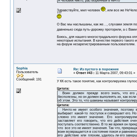
Я человек никто, растворённый в ничто
Здравствуйте, мил человек
, или все же НеЧел
О Вас мы наслышаны, как же…, слухами земля пол
давненько сюда путь-дорожку проторили, а с Вами
Боюсь, для нашего многострадального форума опят
некоторые испытания. В качестве первого такого 
на форум незарегистрированным пользователям.
Sophia
Re: Из пустого в порожнее
Пользователь
«
Ответ #43 :
11 Марта 2007, 09:43:01 »
Сообщений: 191
У КК есть такое понятие, как контролируема глупос
Цитата:
Воин должен прежде всего знать, что его 
бесполезны, но он должен выполнять их, как если
об этом. Это то, что шаманы называют контролир
Цитата:
Ничто не имеет особого значения, поэтому в
выбирает какой-то поступок и совершает его. Но
словно это имеет значение. Его контролируем
заставляет его говорить, что его действия оче
поступать соответственно. В то же время он прек
что все это не имеет значения. Так что, прекраща
воин возвращается в состояние покоя и равнове
его действие или плохим, удалось ли его заверши