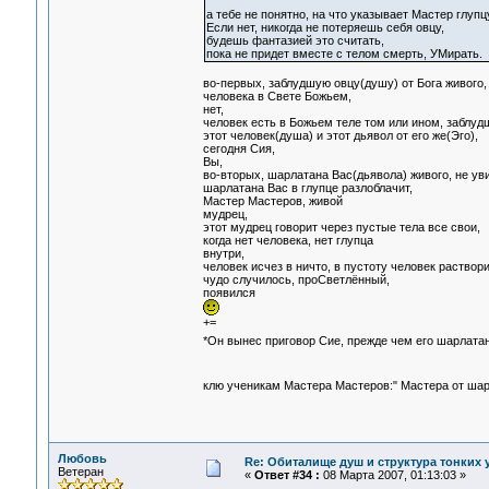
а тебе не понятно, на что указывает Мастер глупц
Если нет, никогда не потеряешь себя овцу,
будешь фантазией это считать,
пока не придет вместе с телом смерть, УМирать.
во-первых, заблудшую овцу(душу) от Бога живого,
человека в Свете Божьем,
нет,
человек есть в Божьем теле том или ином, заблуд
этот человек(душа) и этот дьявол от его же(Эго),
сегодня Сия,
Вы,
во-вторых, шарлатана Вас(дьявола) живого, не уви
шарлатана Вас в глупце разлоблачит,
Мастер Мастеров, живой
мудрец,
этот мудрец говорит через пустые тела все свои,
когда нет человека, нет глупца
внутри,
человек исчез в ничто, в пустоту человек раствор
чудо случилось, проСветлённый,
появился
+=
*Он вынес приговор Сие, прежде чем его шарлатана
клю ученикам Мастера Мастеров:" Мастера от шарл
Любовь
Re: Обиталище душ и структура тонких
Ветеран
«
Ответ #34 :
08 Марта 2007, 01:13:03 »