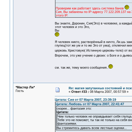
Проверим как работает здесь система банов
.
Сия, Вы забанены по IP-адресу 77.122.209.137 н
этого IP.
Вы знаете, Доронин, Сия(Эго) в человеке, а каждый
этот человек и это Эго,
Вы
Я человек никто, растворённый в ничто, Ли.шь зам
глупец(тот же ум и то же Эго от ума), отключил м
церковь Христовую( Истинную церковь-тело) от во
Впрочем, это уже учение о двоих: о Боге и о дьяво
см. так же, тему моего сообщения..
*Мастер Ли*
Re: магия запутанных состояний и пси
Гость
«
Ответ #33 :
08 Марта 2007, 00:57:59 »
Цитата: Сия от 07 Марта 2007, 23:39:19
Цитата: Любовь от 07 Марта 2007, 22:41:47
скорее... фантазия это:
Цитата:
Чем только человек не оправдывает себя глупца
Тебе это не поможет, ты так не только на себя в
фантазиями.
Вы стремитесь давать всем лестные оценки...