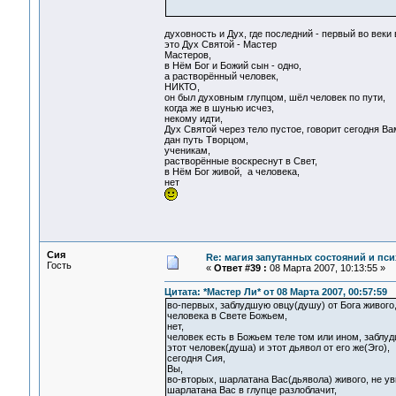
духовность и Дух, где последний - первый во веки 
это Дух Святой - Мастер
Мастеров,
в Нём Бог и Божий сын - одно,
а растворённый человек,
НИКТО,
он был духовным глупцом, шёл человек по пути,
когда же в шунью исчез,
некому идти,
Дух Святой через тело пустое, говорит сегодня Ва
дан путь Творцом,
ученикам,
растворённые воскреснут в Свет,
в Нём Бог живой, а человека,
нет
Сия
Re: магия запутанных состояний и пси
Гость
«
Ответ #39 :
08 Марта 2007, 10:13:55 »
Цитата: *Мастер Ли* от 08 Марта 2007, 00:57:59
во-первых, заблудшую овцу(душу) от Бога живого,
человека в Свете Божьем,
нет,
человек есть в Божьем теле том или ином, заблу
этот человек(душа) и этот дьявол от его же(Эго),
сегодня Сия,
Вы,
во-вторых, шарлатана Вас(дьявола) живого, не уви
шарлатана Вас в глупце разлоблачит,