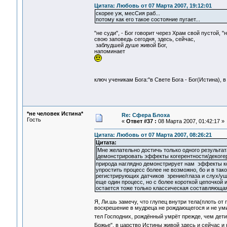
Цитата: Любовь от 07 Марта 2007, 19:12:01
скорее уж, месСия раб...
потому как его такое состояние пугает...
"не суди", - Бог говорит через Храм свой пустой, 
свою заповедь сегодня, здесь, сейчас,
заблудшей душе живой Бог,
напоминает
ключ ученикам Бога:"в Свете Бога - Бог(Истина), в
*не человек Истина*
Re: Сфера Блоха
Гость
«
Ответ #37 :
08 Марта 2007, 01:42:17 »
Цитата: Любовь от 07 Марта 2007, 08:26:21
Цитата:
Мне желательно достичь только одного результа
демонстрировать эффекты когерентности/декоге
природа наглядно демонстрирует нам эффекты к
упростить процесс более не возможно, бо и в так
регистрирующих датчиков зрение/глаза и слух/уш
еще один процесс, но с более короткой цепочкой и
остается тоже только классическая составляющая
Я, Ли.шь замечу, что глупец внутри тела(плоть от 
воскрешение в мудреца не рождающегося и не умир
тел Господних, рождённый умрёт прежде, чем дети 
Божье", в царство Истины живой здесь и сейчас и н