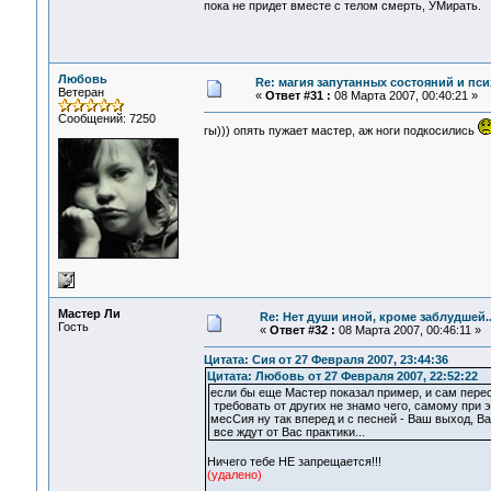
пока не придет вместе с телом смерть, УМирать.
Любовь
Re: магия запутанных состояний и пси
Ветеран
«
Ответ #31 :
08 Марта 2007, 00:40:21 »
Сообщений: 7250
гы))) опять пужает мастер, аж ноги подкосились
Мастер Ли
Re: Нет души иной, кроме заблудшей..
Гость
«
Ответ #32 :
08 Марта 2007, 00:46:11 »
Цитата: Сия от 27 Февраля 2007, 23:44:36
Цитата: Любовь от 27 Февраля 2007, 22:52:22
если бы еще Мастер показал пример, и сам перест
требовать от других не знамо чего, самому при э
месСия ну так вперед и с песней - Ваш выход, Ва
все ждут от Вас практики...
Ничего тебе НЕ запрещается!!!
(удалено)