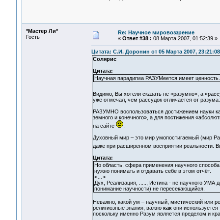
*Мастер Ли*
Re: Научное мировоззрение
Гость
«
Ответ #38 :
08 Марта 2007, 01:52:39 »
Цитата: С.И. Доронин от 05 Марта 2007, 23:21:08
Солярис
Цитата:
Научная парадигма РАЗУМеется имеет ценность.
Видимо, Вы хотели сказать не «разумно», а «рас
уже отмечал, чем рассудок отличается от разума
РАЗУМНО воспользоваться достижением науки как 
земного и конечного», а для постижения «абсолю
на сайте
.
Духовный мир – это мир умопостигаемый (мир Раз
даже при расширенном восприятии реальности. 
Цитата:
Но область, сфера применения научного способа 
нужно понимать и отдавать себе в этом отчёт.
<…>
Дух, Реализация, ....., Истина - не научного УМ
понимание научности) не пересекающийся.
Неважно, какой ум – научный, мистический или р
религиозные знания, важно
как
они используется 
поскольку именно Разум является пределом и край