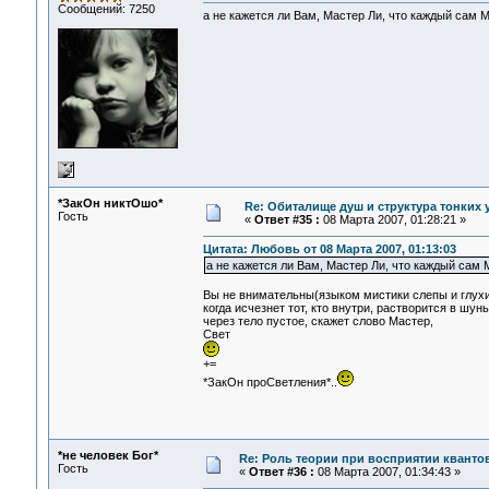
Сообщений: 7250
а не кажется ли Вам, Мастер Ли, что каждый сам 
*ЗакОн никтОшо*
Re: Обиталище душ и структура тонких
Гость
«
Ответ #35 :
08 Марта 2007, 01:28:21 »
Цитата: Любовь от 08 Марта 2007, 01:13:03
а не кажется ли Вам, Мастер Ли, что каждый сам
Вы не внимательны(языком мистики слепы и глухи)
когда исчезнет тот, кто внутри, растворится в шунь
через тело пустое, скажет слово Мастер,
Свет
+=
*ЗакОн проСветления*..
*не человек Бог*
Re: Роль теории при восприятии кванто
Гость
«
Ответ #36 :
08 Марта 2007, 01:34:43 »