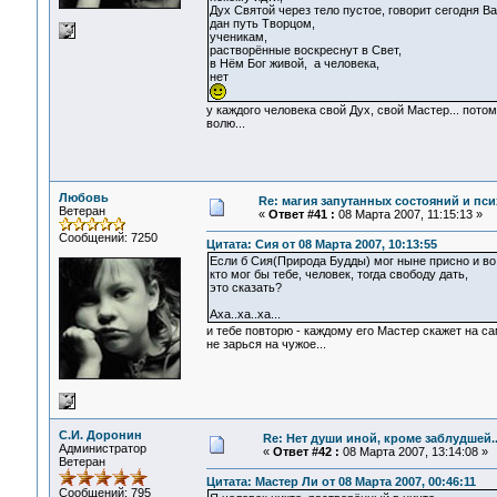
Дух Святой через тело пустое, говорит сегодня Ва
дан путь Творцом,
ученикам,
растворённые воскреснут в Свет,
в Нём Бог живой, а человека,
нет
у каждого человека свой Дух, свой Мастер... пото
волю...
Любовь
Re: магия запутанных состояний и пси
Ветеран
«
Ответ #41 :
08 Марта 2007, 11:15:13 »
Сообщений: 7250
Цитата: Сия от 08 Марта 2007, 10:13:55
Если б Сия(Природа Будды) мог ныне присно и во 
кто мог бы тебе, человек, тогда свободу дать,
это сказать?
Аха..ха..ха...
и тебе повторю - каждому его Мастер скажет на са
не зарься на чужое...
С.И. Доронин
Re: Нет души иной, кроме заблудшей..
Администратор
«
Ответ #42 :
08 Марта 2007, 13:14:08 »
Ветеран
Цитата: Мастер Ли от 08 Марта 2007, 00:46:11
Сообщений: 795