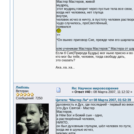
Мастер Мастеров, живой
мудрец,
этот мудрец говорит через пустые тела все свои,
когда нет человека, нет глупца
внутри,
человек исчез в ничто, в пустоту человек раствор
чудо случилось, проСветлённый,
появился
+=
*Он вынес приговор Сие, прежде чем его шарлатан
клю ученикам Мастера Мастеров:" Мастера от шар
Если б Сия(Природа Будды) мог ныне присно и во в
кто мог бы тебе, человек, тогда свободу дать,
это сказать?
Аха..ха..ха...
Любовь
Re: Научное мировоззрение
Ветеран
«
Ответ #40 :
08 Марта 2007, 11:12:32 »
Сообщений: 7250
Цитата: *Мастер Ли* от 08 Марта 2007, 01:52:39
духовность и Дух, где последний - первый во веки
это Дух Святой - Мастер
Мастеров,
в Нём Бог и Божий сын - одно,
а растворённый человек,
НИКТО,
он был духовным глупцом, шёл человек по пути,
когда же в шунью исчез,
некому идти,