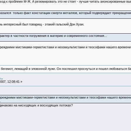
од к проблеме М-Ж. А резюмировать это не стоит - лучше читать анонсированные 
казался только факт констатации смерти металлов, который подверждает прекращение
нь интересный был товарищ - этакий гальский Дон Хуан.
рактер в частности погружения в материю и современного состояния...
реждними мистиками-герметистами и неооккультистами и теософами нашего времени. Та
 бегемот, лежащий в зловонной луже. Он поспешил проснуться и пошел любоваться б
..
007, 12:08:41 »
преждними мистиками-герметистами и неооккультистами и теософами нашего времени. Та
.
динаково на нисходящих и восходящих потоках?