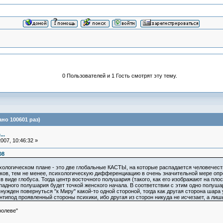
0 Пользователей и 1 Гость смотрят эту тему.
но 100601 раз)
..
007, 10:46:32 »
08
логическом плане - это две глобальные КАСТЫ, на которые распадается человечество.
ков, тем не менее, психологическую дифференциацию в очень значительной мере опр
иде глобуса. Тогда центр восточного полушария (такого, как его изображают на плоск
адного полушария будет точкой женского начала. В соответствии с этим одно полушар
ужден повернуться "к Миру" какой-то одной стороной, тогда как другая сторона шара 
типод проявленный стороны психики, ибо другая из сторон никуда не исчезает, а лишь
ролеве"