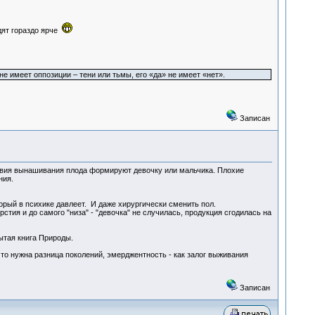
дят гораздо ярче
е имеет оппозиции – тени или тьмы, его «да» не имеет «нет».
Записан
ловия вынашивания плода формируют девочку или мальчика. Плохие
ния.
торый в психике давлеет. И даже хирургически сменить пол.
стия и до самого "низа" - "девочка" не случилась, продукция сгодилась на
рытая книга Природы.
что нужна разница поколений, эмерджентность - как залог выживания
Записан