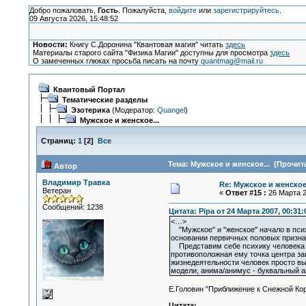
Добро пожаловать,
Гость
. Пожалуйста,
войдите
или
зарегистрируйтесь
.
09 Августа 2026, 15:48:52
Новости:
Книгу С.Доронина "Квантовая магия" читать
здесь
Материалы старого сайта "Физика Магии" доступны для просмотра
здесь
О замеченных глюках просьба писать на почту
quantmag@mail.ru
Квантовый Портал
Тематические разделы
Эзотерика
(Модератор:
Quangel
)
Мужское и женское...
Страниц:
1
[
2
]
Все
Тема: Мужское и женское... (Прочита
Автор
Владимир Травка
Re: Мужское и женское.
Ветеран
«
Ответ #15 :
26 Марта 2
Сообщений: 1238
Цитата: Pipa от 24 Марта 2007, 00:31:
<…>
"Мужское" и "женское" начало в психо
основании первичных половых призна
Представим себе психику человека в в
противоположная ему точка центра зап
жизнедеятельности человек просто вын
модели, анима/анимус - буквальный ан
Е.Головин "Приближение к Снежной Ко
Цитата: