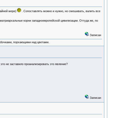
райней мере)
. Сопоставлять можно и нужно, но смешивать, валить все
 матриархальные корни западноевропейской цивилизации. Оттуда же, по
Записан
абочками, порхающими над цветами.
 это не заставило проанализировать это явление?
Записан