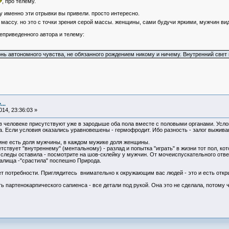
, про телему.
у именно эти отрывки вы привели. просто интересно.
ю массу. но это с точки зрения серой массы. женщины, сами будучи яркими, мужчин ви
приведенного автора и телему:
нь автономного чувства, не обязанного рождением никому и ничему. Внутренний свет н
..
14, 23:36:03 »
 в человеке присутствуют уже в зародыше оба пола вместе с половыми органами. Ус
ка. Если условия оказались уравновешены - гермофродит. Ибо разность - залог выжива
не есть доля мужчины, в каждом мужике доля женщины.
тствует "внутреннему" (ментальному) - разлад и попытка "играть" в жизни тот пол, ко
 следы оставила - посмотрите на шов-склейку у мужчин. От мочеиспускательного отвер
галища -"срастила" поспешно Природа.
 нет потребности. Приглядитесь внимательно к окружающим вас людей - это и есть отк
ь партенокарпического сапиенса - все детали под рукой. Она это не сделала, потому 