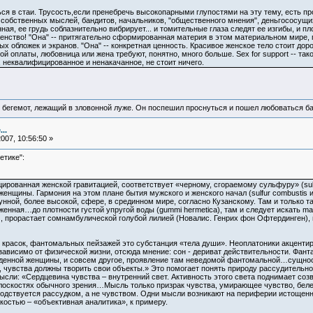
ся в стаи. Трусость,если пренебречь высокопарными глупостями на эту тему, есть п
собственных мыслей, бандитов, начальников, "общественного мнения", деньгососущих
ая, ее грудь соблазнительно вибрирует... и томительные глаза следят ее изгибы, и пло
енство! "Она" -- притягательно сформированная материя в этом материальном мире, гд
ых обложек и экранов. "Она" -- конкретная ценность. Красивое женское тело стоит доро
ой оплаты, любовница или жена требуют, понятно, много больше. Sex for support -- та
 неквалифицированное и ненакачанное, не стоит ничего.
 бегемот, лежащий в зловонной луже. Он поспешил проснуться и пошел любоваться б
..
007, 10:56:50 »
етике":
рованная женской гравитацией, соответствует «черному, сгораемому сульфуру» (sulfur
енщины. Гармония на этом плане бытия мужского и женского начал (sulfur combustis и m
унной, более высокой, сфере, в срединном мире, согласно Кузанскому. Там и только та
нная…до плотности густой упругой воды (gummi hermetica), там и следует искать mate
 прорастает сомнамбулической голубой лилией (Новалис. Генрих фон Офтердинген), 
, красок, фантомальных пейзажей это субстанция «тела души». Неоплатоники акцентир
ависимо от физической жизни, отсюда мнение: сон - дериват действительности. Фанта
иденной женщины, и совсем другое, проявление там неведомой фантомальной…сущнос
 чувства должны творить свои объекты.» Это помогает понять природу рассудительно
ысли: «Сердцевина чувства – внутренний свет. Активность этого света поднимает соз
плоскостях обычного зрения…Мысль только призрак чувства, умирающее чувство, беле
оводствуется рассудком, а не чувством. Одни мысли возникают на периферии истощенн
костью – «объективная аналитика», к примеру.