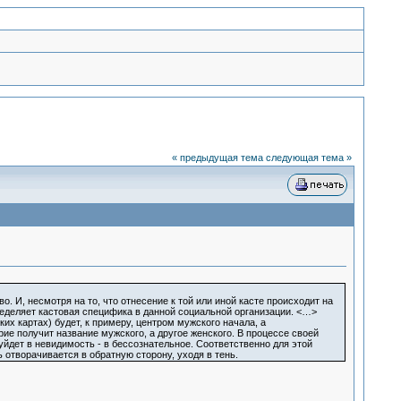
« предыдущая тема
следующая тема »
 И, несмотря на то, что отнесение к той или иной касте происходит на
еделяет кастовая специфика в данной социальной организации. <…>
их картах) будет, к примеру, центром мужского начала, а
ие получит название мужского, а другое женского. В процессе своей
уйдет в невидимость - в бессознательное. Соответственно для этой
 отворачивается в обратную сторону, уходя в тень.