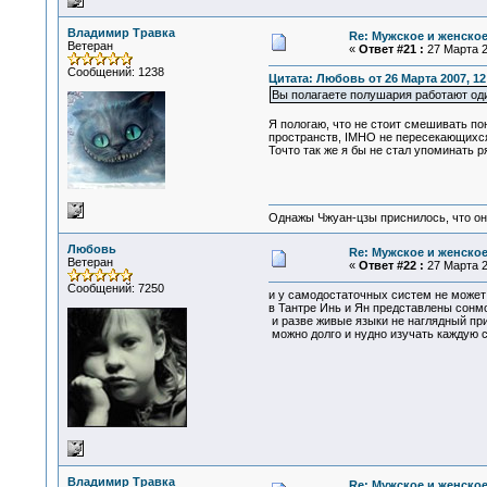
Владимир Травка
Re: Мужское и женское.
Ветеран
«
Ответ #21 :
27 Марта 2
Сообщений: 1238
Цитата: Любовь от 26 Марта 2007, 12
Вы полагаете полушария работают од
Я пологаю, что не стоит смешивать п
пространств, IMHO не пересекающихс
Точто так же я бы не стал упоминать 
Однажы Чжуан-цзы приснилось, что он
Любовь
Re: Мужское и женское.
Ветеран
«
Ответ #22 :
27 Марта 2
Сообщений: 7250
и у самодостаточных систем не может
в Тантре Инь и Ян представлены сонмом 
и разве живые языки не наглядный п
можно долго и нудно изучать каждую с
Владимир Травка
Re: Мужское и женское.