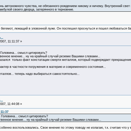
нь автономного чувства, не обязанного рождением никому и ничему. Внутренний свет н
мбулой своего дворца, затерянного в терновние.
 бегемот, лежащий в зловонной луже. Он поспешил проснуться и пошел любоваться б
..
007, 11:11:37 »
Головина... смысл цитировать?
нное мнение... ну на крайный случай резюме Вашими словами...
азался только факт констатации смерти металлов, который подверждает прекращение 
актер в частности погружения в материю и современного состояния...
таллов... теперь надо выбираться самостоятельно...
..
007, 11:44:08 »
:11:37
 Головина... смысл цитировать?
енное мнение... ну на крайный случай резюме Вашими словами...
собенно воспользовались. Свое мнение по этому поводу не излагаю, т.к. считаю что у