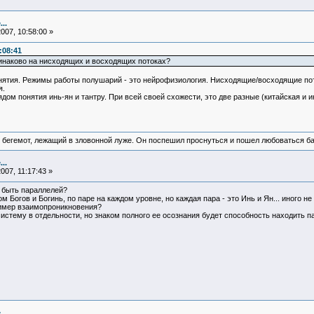
..
007, 10:58:00 »
:08:41
инаково на нисходящих и восходящих потоках?
онятия. Режимы работы полушарий - это нейрофизиология. Нисходящие/восходящие пот
я.
рядом понятия инь-ян и тантру. При всей своей схожести, это две разные (китайская 
 бегемот, лежащий в зловонной луже. Он поспешил проснуться и пошел любоваться б
..
007, 11:17:43 »
 быть параллелей?
Богов и Богинь, по паре на каждом уровне, но каждая пара - это Инь и Ян... иного не 
ример взаимопроникновения?
истему в отдельности, но знаком полного ее осознания будет способность находить па
..