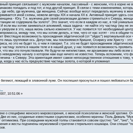
ивный принцип связывают с мужским началом, пассивный - с женским, что в корне не в
наково попадать и под тот, и под другой принцип. В связи с теми изменениями, кото
 где небо, где мужчина, где женщина. Сейчас вообще могут переделать мужчину в женщ
рживается иной схемы, нежели авторы XIX и начала ХХ в. Активный принцип здесь соо
женщина - Югу. Т.е. мужчина для своей реализации должен стремиться к Северу, женщ
анции не содержала бы золото". Это значит, что если в каждом из нас, в той уникальн
И если мы хотим заниматься алхимией, наша задача - не найти эту частицу (мы не зна
 уверуем в это, наша жизнь сильно изменится. У нас появится тот необходимый центр
промисса, между тем, что мы хотим делать, и тем, чего от нас хотят - это в общем-
дает блестящую возможность прохождения эйдетической (от "эйдос") вертикальной оси 
это лишь групповая ось. Допустим, мы поклоняемся Кришне, Осирису или Христу - это
а, но это не будет то, о чем я говорил. Т.е. это не будет прохождением эйдетической
ту частицу золота в нашем теле и в нашей душе, у нас появится возможность проявить
, что мы это почувствовали. Не будучи ни нигилистами, ни архаиками мы либо всем 
о неведомому началу о котором нам еще ничего не известно. Теперь вспомним, что фо
мужчина - к Северу. Эта ориентация имеет самое непосредственное отношение к тому,
а, когда у нас есть предчувствие частицы золота, о которой я упоминал
 бегемот, лежащий в зловонной луже. Он поспешил проснуться и пошел любоваться б
..
007, 10:51:06 »
еке о специфике женского мировоззрения, о женской психологии и женской эротике. 
 Две из них, созданные известными социологами, особенно мрачны: Поль Дюваль "Му
оптимизма. При созерцании мужской толпы становится совсем грустно: "он", "оно", "
ижения и жесты подчинены неумолимой стратегии стерильного кошмара. Они спешат "по
ров.