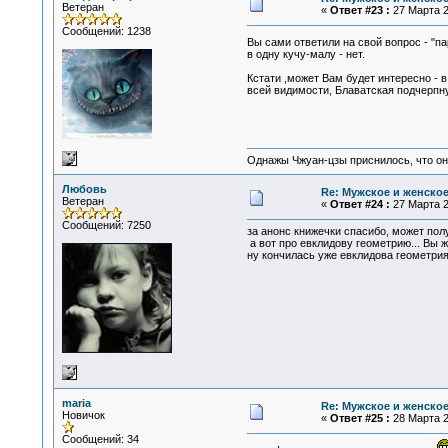
Ветеран
«
Ответ #23 :
27 Марта 2
Сообщений: 1238
Вы сами ответили на свой вопрос - "п
в одну кучу-малу - нет.
Кстати ,может Вам будет интересно - 
всей видимости, Блаватская подчерпн
Однажы Чжуан-цзы приснилось, что он
Любовь
Re: Мужское и женское.
Ветеран
«
Ответ #24 :
27 Марта 2
Сообщений: 7250
за анонс книжечки спасибо, может полу
а вот про евклидову геометрию... Вы 
ну кончилась уже евклидова геометрия..
maria
Re: Мужское и женское.
Новичок
«
Ответ #25 :
28 Марта 2
Сообщений: 34