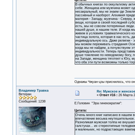
В обычных книгах по оккультизму акт
себе. Женщина или мужчина может оди
несакральный, мы не знаем где Земля,
пассивный и наоборот. Алхимия приде
материя - Западу, мужчина - Северу, 
вещи, которая в своей последней субст
есть, мы не совсем потерянные люди. 
нашей душе, в нашем теле. И когда мы
живем в условиях травматического ком
частица золота, которая в нас есть, 
индивидуальную ось. Даже религии - 
мы можем переживать страдания Осирис
когда мы не найдем, а почувствуем э
индивидуальности. Теперь представим
душе томление по неведомому богу, п
на Западе, женщина тяготеет к Югу, 
что оба эти пути возможны только тогд
Однажы Чжуан-цзы приснилось, что он
Владимир Травка
Re: Мужское и женское.
Ветеран
«
Ответ #16 :
26 Марта 2
Сообщений: 1238
Е.Головин "Эра гинекократии":
Цитата:
Очень много книг написано в нашем в
впечатление весьма неутешительное.
Разноликая мужская толпа не внушает 
галстуках... их стереотипные телодв
и маленьких, но подрастающих вампи