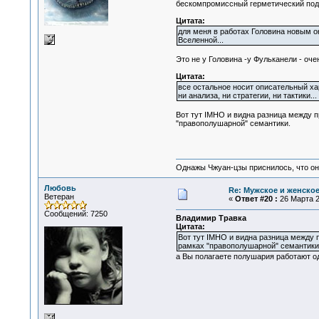
бескомпромиссный герметический подх
Цитата:
для меня в работах Головина новым о
Вселенной...
Это не у Головина -у Фульканели - оче
Цитата:
все остальное носит описательный ха
ни анализа, ни стратегии, ни тактики...
Вот тут IMHO и видна разница между п
"правополушарной" семантики.
Однажы Чжуан-цзы приснилось, что он
Любовь
Re: Мужское и женское.
Ветеран
«
Ответ #20 :
26 Марта 2
Сообщений: 7250
Владимир Травка
Цитата:
Вот тут IMHO и видна разница между 
рамках "правополушарной" семантики
а Вы полагаете полушария работают о