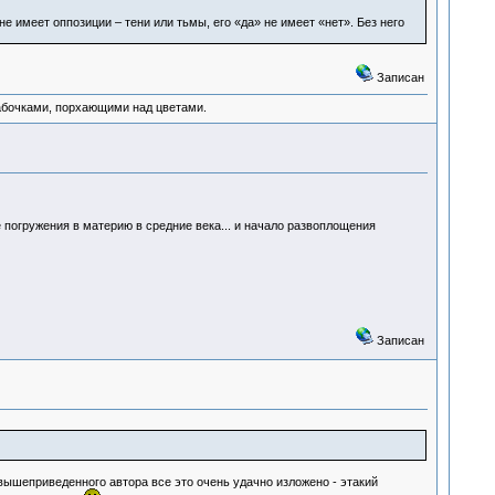
е имеет оппозиции – тени или тьмы, его «да» не имеет «нет». Без него
Записан
абочками, порхающими над цветами.
погружения в материю в средние века... и начало развоплощения
Записан
 вышеприведенного автора все это очень удачно изложено - этакий