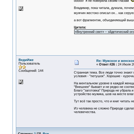
ооооо! я не поверила своим глазам
Владимир, пока читала, думала, почем
мужчин жестоко описал он... как серу
а вот фрагментик, объединяющий выше
Цитата:
«Внутренний свет» – эйдетический ого
ВедиИже
Re: Мужское и женское.
Пользователь
«
Ответ #26 :
24 Июля 20
Сообщений: 144
Странная тема. Все люди точно знают
условия - "петушок". Хорошие - куроч
На ментальном уровне в каждой женщи
"Внешнее" бывает и не редко не соотве
Благо "заготовка" Природа не убрала и
устройство мужика, шов на месте вла
Тут всё так просто, что и книг читать
Из человека не сложно Природе сделат
человечества.
Страниц:
1
[
2
]
Все