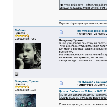
«Внутренний свет» – эйдетический ого
спящая красавица будет вечной сомна
Однажы Чжуан-цзы приснилось, что он
Любовь
Re: Мужское и женское.
Ветеран
«
Ответ #18 :
26 Марта 2
Сообщений: 7250
Владимир Травка
Вы же уже давали ссылочку на работы 
лушче было бы услышать Ваше собстве
для меня в работах Головина новым ок
Вселенной...
все остальное носит описательный хар
ни анализа, ни стратегии, ни тактики...
а ведь экскурс окончился со смерть ме
Владимир Травка
Re: Мужское и женское.
Ветеран
«
Ответ #19 :
26 Марта 2
Сообщений: 1238
Цитата: Любовь от 26 Марта 2007, 11
Вы же уже давали ссылочку на работы
лушче было бы услышать Ваше собств
Ссылочки давал, но, кажется, ими не о