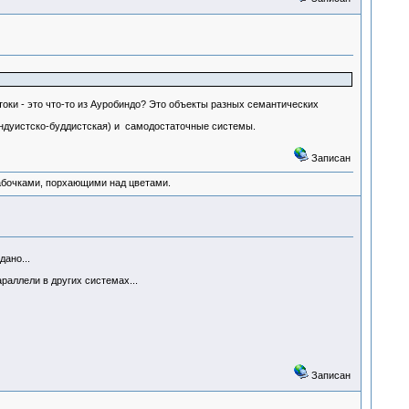
оки - это что-то из Ауробиндо? Это объекты разных семантических
и индуистско-буддистская) и самодостаточные системы.
Записан
абочками, порхающими над цветами.
дано...
раллели в других системах...
Записан