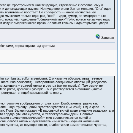
росто центростремительная тенденция, стремление к безопасному и
 и деньгодающих пауков. Но пуще всего они боятся женщин. "Она" идет
ть мучительно восстает. Ее холодность -- какое несчастье, ее
е мы живем только один раз, "она" -- идея, кумир, ее эмерджентные
го, пожалуй, подешевле "обнаженной махи" Гойи, но все же за него надо
ков лозунг американского брака. Золотым ключом надо открывать двери
Записан
абочками, порхающими над цветами.
 combustis, sulfur arsenicum). Его наличие обусловливает вечное
ercurius occidentis) - невероятное соединение оппозиций (conjunctio
м женщина – возлюбленная и сестра (sorror mystica). Там земля не
ria prima, драгоценную hyle – она растворяется в фонтане (миф о
проступает спящей красавицей на снегу.
уют отличие воображения от фантазии. Воображение, равно как
зия – «центр ощущений, чувство чувства» (Синезий). Одно дело – в
ти. Поль Валери сказал: «В пассивной вялой душе внешние раздражители
го сердца, умного чувства, интеллектуальной души. Новалис
вездия в душе человеческой – мир воспринимается ясней и
сая, слабая жизнь.» Чувствовать и мыслить – единая жизненная
ого чувства, из неуверенности, слабости или самоотрицания чувства,