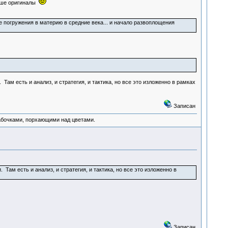
выше оригиналы
 погружения в материю в средние века... и начало развоплощения
м есть и анализ, и стратегия, и тактика, но все это изложенно в рамках
Записан
абочками, порхающими над цветами.
м есть и анализ, и стратегия, и тактика, но все это изложенно в
Записан