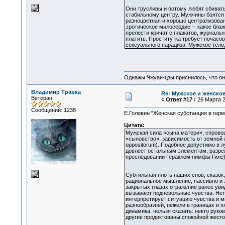
Они трусливы и потому любят сбивать
стабильному центру. Мужчины боятся 
разноцветная и хорошо централизованн
эротическое милосердие -- какое блаж
прелести кричат с плакатов, журнальн
платить. Проститутка требует почасов
сексуального парадиза. Мужское тело,
Однажы Чжуан-цзы приснилось, что он
Владимир Травка
Re: Мужское и женское.
Ветеран
«
Ответ #17 :
26 Марта 2
Сообщений: 1238
Е.Головин "Женская субстанция в герм
Цитата:
Мужская сила «сына матери», спровоци
«сыновство», зависимость от земной ж
oppositorum). Подобное допустимо в л
довлеет остальным элементам, разреже
преследовании Гераклом нимфы Гиле),
Субтильная плоть наших снов, сказок
рациональное мышление, пассивно и з
закрытых глазах отражение ранее ув
вызывают подневольные чувства. Нет,
интерпретирует ситуацию чувства и м
разнообразней, нежели в границах и 
динамика, нельзя сказать: некто рук
другие продиктованы спокойной жесто