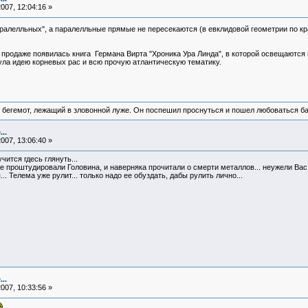
007, 12:04:16 »
аралелльных", а паралелльные прямые не пересекаются (в евклидовой геометрии по к
в продаже появилась книга Германа Вирта "Хроника Ура Линда", в которой освещаются
ула идею корневых рас и всю прочую атлантическую тематику.
 бегемот, лежащий в зловонной луже. Он поспешил проснуться и пошел любоваться б
..
007, 13:06:40 »
чится гдесь глянуть...
же проштудировали Головина, и наверняка прочитали о смерти металлов... неужели Вас
. Телема уже рулит... только надо ее обуздать, дабы рулить лично...
..
007, 10:33:56 »