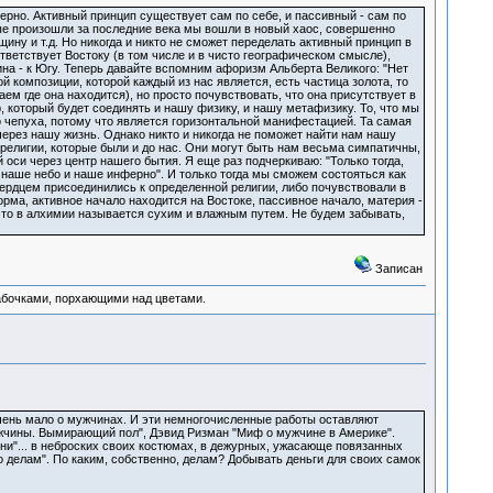
ерно. Активный принцип существует сам по себе, и пассивный - сам по
рые произошли за последние века мы вошли в новый хаос, совершенно
ину и т.д. Но никогда и никто не сможет переделать активный принцип в
тветствует Востоку (в том числе и в чисто географическом смысле),
ина - к Югу. Теперь давайте вспомним афоризм Альберта Великого: "Нет
ой композиции, которой каждый из нас является, есть частица золота, то
ем где она находится), но просто почувствовать, что она присутствует в
, который будет соединять и нашу физику, и нашу метафизику. То, что мы
то чепуха, потому что является горизонтальной манифестацией. Та самая
через нашу жизнь. Однако никто и никогда не поможет найти нам нашу
 религии, которые были и до нас. Они могут быть нам весьма симпатичны,
 оси через центр нашего бытия. Я еще раз подчеркиваю: "Только тогда,
 наше небо и наше инферно". И только тогда мы сможем состояться как
сердцем присоединились к определенной религии, либо почувствовали в
рма, активное начало находится на Востоке, пассивное начало, материя -
 что в алхимии называется сухим и влажным путем. Не будем забывать,
Записан
абочками, порхающими над цветами.
Очень мало о мужчинах. И эти немногочисленные работы оставляют
жчины. Вымирающий пол", Дэвид Ризман "Миф о мужчине в Америке".
они"... в неброских своих костюмах, в дежурных, ужасающе повязанных
 делам". По каким, собственно, делам? Добывать деньги для своих самок