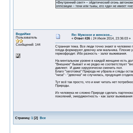
«Внутренний свет» – эйдетический огонь автоном
оппозиции – тени или тьмы, его «да» не имеет «не
ВедиИже
Re: Мужское и женское...
Пользователь
«
Ответ #26 :
24 Июля 2014, 23:36:03 »
Сообщений: 144
Странная тема. Все люди точно знают в человеке
плода формируют девочку или мальчика. Плохие ус
гермофродит. Ибо разность - залог выживания.
На ментальном уровне в каждой женщине есть до
"Внешнее" бывает и не редко не соответствует "вн
давлеет. И даже хирургически сменить пол.
Благо "заготовка" Природа не убрала и следы ост
"низа" - "девочка" не случилась, продукция сгоди
Тут всё так просто, что и книг читать нет потреб
Природы.
Из человека не сложно Природе сделать партенока
поколений, эмерджентность - как залог выживания
Страниц:
1
[
2
]
Все