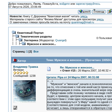
Добро пожаловать,
Гость
. Пожалуйста,
войдите
или
зарегистрируйтесь
.
07 Августа 2026, 23:06:49
Новости:
Книгу С.Доронина "Квантовая магия" читать
здесь
Материалы старого сайта "Физика Магии" доступны для просмотра
здесь
О замеченных глюках просьба писать на почту
quantmag@mail.ru
Квантовый Портал
Тематические разделы
0 Пользоват
Эзотерика
(Модератор:
Quangel
)
Мужское и женское...
Страниц:
1
[
2
]
Все
Тема: Мужское и женское... (Прочитано 100504 
Автор
Владимир Травка
Re: Мужское и женское...
Ветеран
«
Ответ #15 :
26 Марта 2007, 10:46:32 »
Сообщений: 1238
Цитата: Pipa от 24 Марта 2007, 00:31:08
<…>
"Мужское" и "женское" начало в психологическом
на то, что отнесение к той или иной касте проис
дифференциацию в очень значительной мере опре
Представим себе психику человека в виде глобуса
будет, к примеру, центром мужского начала, а пр
соответствии с этим одно полушарие получит наз
вынужден повернуться "к Миру" какой-то одной ст
Соответственно для этой модели, анима/анимус -
исчезает, а лишь отворачивается в обратную сторо