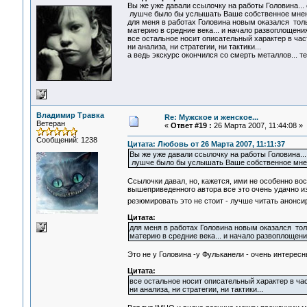
Вы же уже давали ссылочку на работы Головина...
лушче было бы услышать Ваше собственное мнени
для меня в работах Головина новым оказался тол
материю в средние века... и начало развоплощения
все остальное носит описательный характер в час
ни анализа, ни стратегии, ни тактики...
а ведь экскурс окончился со смерть металлов... т
Владимир Травка
Re: Мужское и женское...
Ветеран
«
Ответ #19 :
26 Марта 2007, 11:44:08 »
Сообщений: 1238
Цитата: Любовь от 26 Марта 2007, 11:11:37
Вы же уже давали ссылочку на работы Головина..
лушче было бы услышать Ваше собственное мнени
Ссылочки давал, но, кажется, ими не особенно вос
вышеприведенного автора все это очень удачно и
резюмировать это не стоит - лучше читать анон
Цитата:
для меня в работах Головина новым оказался тол
материю в средние века... и начало развоплощени
Это не у Головина -у Фульканели - очень интересн
Цитата:
все остальное носит описательный характер в час
ни анализа, ни стратегии, ни тактики...