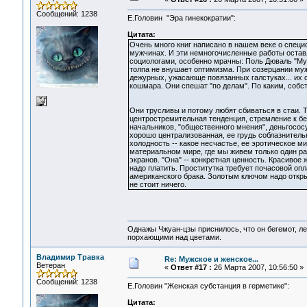
Сообщений: 1238
Е.Головин "Эра гинекократии":
Цитата:
Очень много книг написано в нашем веке о специ
мужчинах. И эти немногочисленные работы остав
социологами, особенно мрачны: Поль Дюваль "Му
толпа не внушает оптимизма. При созерцании мужск
дежурных, ужасающе повязанных галстуках... их
кошмара. Они спешат "по делам". По каким, собс
Они трусливы и потому любят сбиваться в стаи. 
центростремительная тенденция, стремление к б
начальников, "общественного мнения", деньгосос
хорошо централизованная, ее грудь соблазнительн
холодность -- какое несчастье, ее эротическое м
материальном мире, где мы живем только один раз
экранов. "Она" -- конкретная ценность. Красивое 
надо платить. Проститутка требует почасовой опла
американского брака. Золотым ключом надо откры
не стоит ничего.
Однажы Чжуан-цзы приснилось, что он бегемот, л
порхающими над цветами.
Владимир Травка
Re: Мужское и женское...
Ветеран
«
Ответ #17 :
26 Марта 2007, 10:56:50 »
Сообщений: 1238
Е.Головин "Женская субстанция в герметике":
Цитата: