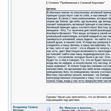
Е.Головин "Приближение к Снежной Королеве"
Цитата:
В обычных книгах по оккультизму активный принц
принцип существует сам по себе, и пассивный - с
принцип. В связи с теми изменениями, которые п
знаем где Земля, где небо, где мужчина, где женщ
сможет переделать активный принцип в пассивный
Активный принцип здесь соответствует Востоку (в
женщина - Югу. Т.е. мужчина для своей реализац
Альберта Великого: "Нет вещи, которая в своей по
уникальной композиции, которой каждый из нас яв
заниматься алхимией, наша задача - не найти эту 
нашей душе, в нашем теле. И когда мы уверуем в 
соединять и нашу физику, и нашу метафизику. То
и тем, чего от нас хотят - это в общем-то чепуха
нас есть, дает блестящую возможность прохождени
не поможет найти нам нашу индивидуальную ось. 
Христу - это религии, которые были и до нас. О
будет то, о чем я говорил. Т.е. это не будет про
когда мы не найдем, а почувствуем эту частицу з
наше инферно". И только тогда мы сможем состоя
нигилистами, ни архаиками мы либо всем сердцем
неведомому богу, по неведомому началу о которо
Востоке, пассивное начало, материя - на Западе,
непосредственное отношение к тому, что в алхим
только тогда, когда у нас есть предчувствие част
Однажы Чжуан-цзы приснилось, что он бегемот, л
порхающими над цветами.
Владимир Травка
Re: Мужское и женское...
Ветеран
«
Ответ #16 :
26 Марта 2007, 10:51:06 »