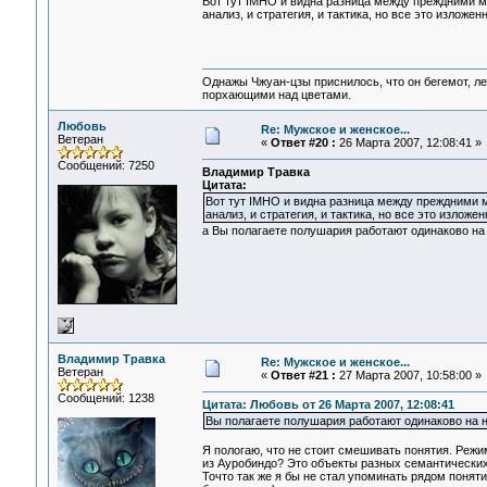
Вот тут IMHO и видна разница между преждними м
анализ, и стратегия, и тактика, но все это изложе
Однажы Чжуан-цзы приснилось, что он бегемот, л
порхающими над цветами.
Любовь
Re: Мужское и женское...
Ветеран
«
Ответ #20 :
26 Марта 2007, 12:08:41 »
Сообщений: 7250
Владимир Травка
Цитата:
Вот тут IMHO и видна разница между преждними 
анализ, и стратегия, и тактика, но все это излож
а Вы полагаете полушария работают одинаково на
Владимир Травка
Re: Мужское и женское...
Ветеран
«
Ответ #21 :
27 Марта 2007, 10:58:00 »
Сообщений: 1238
Цитата: Любовь от 26 Марта 2007, 12:08:41
Вы полагаете полушария работают одинаково на 
Я пологаю, что не стоит смешивать понятия. Режи
из Ауробиндо? Это объекты разных семантически
Точто так же я бы не стал упоминать рядом поняти