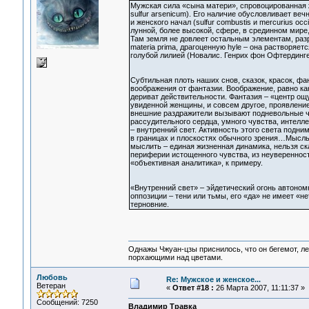
Мужская сила «сына матери», спровоцированная ж
sulfur arsenicum). Его наличие обусловливает в
и женского начал (sulfur combustis и mercurius oc
лунной, более высокой, сфере, в срединном мире,
Там земля не довлеет остальным элементам, разр
materia prima, драгоценную hyle – она растворя
голубой лилией (Новалис. Генрих фон Офтердинге
Субтильная плоть наших снов, сказок, красок, ф
воображения от фантазии. Воображение, равно ка
дериват действительности. Фантазия – «центр ощ
увиденной женщины, и совсем другое, проявлени
внешние раздражители вызывают подневольные чув
рассудительного сердца, умного чувства, интелл
– внутренний свет. Активность этого света подн
в границах и плоскостях обычного зрения…Мысль 
мыслить – единая жизненная динамика, нельзя ск
периферии истощенного чувства, из неуверенност
«объективная аналитика», к примеру.
«Внутренний свет» – эйдетический огонь автоном
оппозиции – тени или тьмы, его «да» не имеет «н
терновние.
Однажы Чжуан-цзы приснилось, что он бегемот, л
порхающими над цветами.
Любовь
Re: Мужское и женское...
Ветеран
«
Ответ #18 :
26 Марта 2007, 11:11:37 »
Сообщений: 7250
Владимир Травка