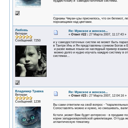
буддистская) и самодостаточные системы.
Однажы Чжуан-цзы приснилось, что он бегемот, л
порхающими над цветами.
Любовь
Re: Мужское и женское...
Ветеран
«
Ответ #22 :
27 Марта 2007, 11:17:43 »
Сообщений: 7250
и у самодостаточных систем не может быть пара
в Тантре Инь и Ян представлены сонмом Богов и Бог
и разве живые языки не наглядный пример взаим
можно долго и нудно изучать каждую систему в от
системах...
Владимир Травка
Re: Мужское и женское...
Ветеран
«
Ответ #23 :
27 Марта 2007, 12:04:16 »
Сообщений: 1238
Вы сами ответили на свой вопрос - "паралелльных
Сопоставлять можно и нужно, но смешивать, валить
Кстати ,может Вам будет интересно - в продаже п
корни западноевропейской цивилизации. Оттуда ж
атлантическую тематику.