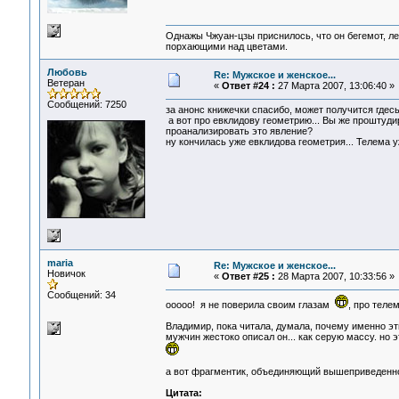
Однажы Чжуан-цзы приснилось, что он бегемот, л
порхающими над цветами.
Любовь
Re: Мужское и женское...
Ветеран
«
Ответ #24 :
27 Марта 2007, 13:06:40 »
Сообщений: 7250
за анонс книжечки спасибо, может получится гдесь 
а вот про евклидову геометрию... Вы же проштудир
проанализировать это явление?
ну кончилась уже евклидова геометрия... Телема уж
maria
Re: Мужское и женское...
Новичок
«
Ответ #25 :
28 Марта 2007, 10:33:56 »
Сообщений: 34
ооооо! я не поверила своим глазам
, про телем
Владимир, пока читала, думала, почему именно эт
мужчин жестоко описал он... как серую массу. но
а вот фрагментик, объединяющий вышеприведенно
Цитата: