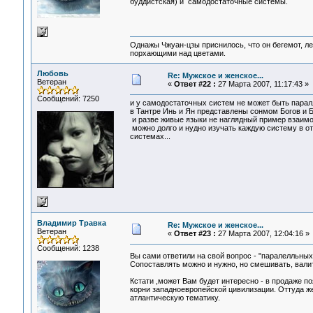
буддистская) и самодостаточные системы.
Однажы Чжуан-цзы приснилось, что он бегемот, л
порхающими над цветами.
Любовь
Re: Мужское и женское...
Ветеран
«
Ответ #22 :
27 Марта 2007, 11:17:43 »
Сообщений: 7250
и у самодостаточных систем не может быть пара
в Тантре Инь и Ян представлены сонмом Богов и Бог
и разве живые языки не наглядный пример взаим
можно долго и нудно изучать каждую систему в от
системах...
Владимир Травка
Re: Мужское и женское...
Ветеран
«
Ответ #23 :
27 Марта 2007, 12:04:16 »
Сообщений: 1238
Вы сами ответили на свой вопрос - "паралелльных
Сопоставлять можно и нужно, но смешивать, валить
Кстати ,может Вам будет интересно - в продаже п
корни западноевропейской цивилизации. Оттуда ж
атлантическую тематику.