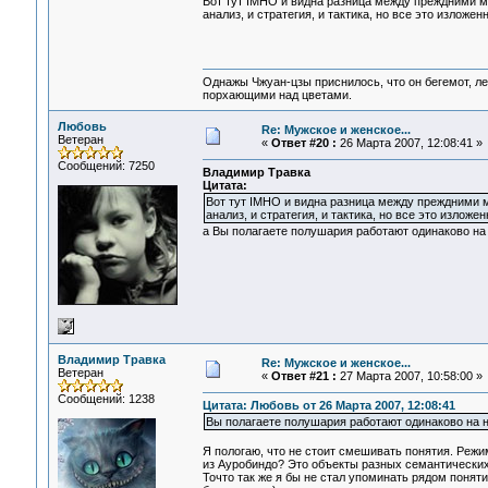
Вот тут IMHO и видна разница между преждними м
анализ, и стратегия, и тактика, но все это изложе
Однажы Чжуан-цзы приснилось, что он бегемот, л
порхающими над цветами.
Любовь
Re: Мужское и женское...
Ветеран
«
Ответ #20 :
26 Марта 2007, 12:08:41 »
Сообщений: 7250
Владимир Травка
Цитата:
Вот тут IMHO и видна разница между преждними 
анализ, и стратегия, и тактика, но все это излож
а Вы полагаете полушария работают одинаково на
Владимир Травка
Re: Мужское и женское...
Ветеран
«
Ответ #21 :
27 Марта 2007, 10:58:00 »
Сообщений: 1238
Цитата: Любовь от 26 Марта 2007, 12:08:41
Вы полагаете полушария работают одинаково на 
Я пологаю, что не стоит смешивать понятия. Режи
из Ауробиндо? Это объекты разных семантически
Точто так же я бы не стал упоминать рядом поняти