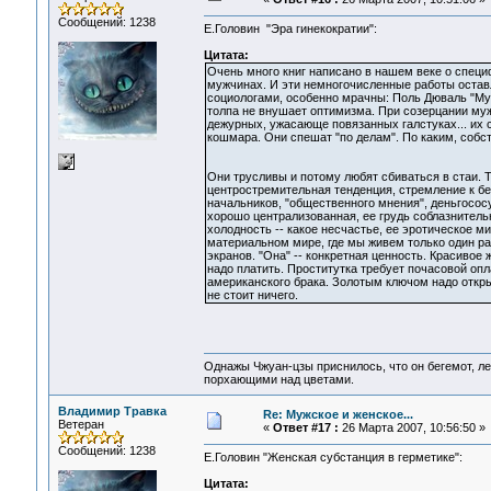
Сообщений: 1238
Е.Головин "Эра гинекократии":
Цитата:
Очень много книг написано в нашем веке о специ
мужчинах. И эти немногочисленные работы остав
социологами, особенно мрачны: Поль Дюваль "Му
толпа не внушает оптимизма. При созерцании мужск
дежурных, ужасающе повязанных галстуках... их
кошмара. Они спешат "по делам". По каким, собс
Они трусливы и потому любят сбиваться в стаи. 
центростремительная тенденция, стремление к б
начальников, "общественного мнения", деньгосос
хорошо централизованная, ее грудь соблазнительн
холодность -- какое несчастье, ее эротическое м
материальном мире, где мы живем только один раз
экранов. "Она" -- конкретная ценность. Красивое 
надо платить. Проститутка требует почасовой опла
американского брака. Золотым ключом надо откры
не стоит ничего.
Однажы Чжуан-цзы приснилось, что он бегемот, л
порхающими над цветами.
Владимир Травка
Re: Мужское и женское...
Ветеран
«
Ответ #17 :
26 Марта 2007, 10:56:50 »
Сообщений: 1238
Е.Головин "Женская субстанция в герметике":
Цитата: