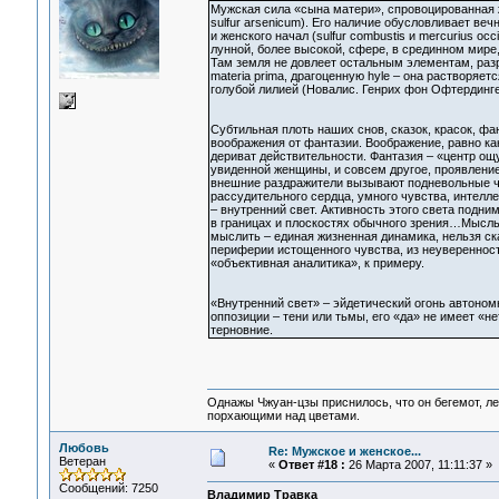
Мужская сила «сына матери», спровоцированная ж
sulfur arsenicum). Его наличие обусловливает в
и женского начал (sulfur combustis и mercurius oc
лунной, более высокой, сфере, в срединном мире,
Там земля не довлеет остальным элементам, разр
materia prima, драгоценную hyle – она растворя
голубой лилией (Новалис. Генрих фон Офтердинге
Субтильная плоть наших снов, сказок, красок, ф
воображения от фантазии. Воображение, равно ка
дериват действительности. Фантазия – «центр ощ
увиденной женщины, и совсем другое, проявлени
внешние раздражители вызывают подневольные чув
рассудительного сердца, умного чувства, интелл
– внутренний свет. Активность этого света подн
в границах и плоскостях обычного зрения…Мысль 
мыслить – единая жизненная динамика, нельзя ск
периферии истощенного чувства, из неуверенност
«объективная аналитика», к примеру.
«Внутренний свет» – эйдетический огонь автоном
оппозиции – тени или тьмы, его «да» не имеет «н
терновние.
Однажы Чжуан-цзы приснилось, что он бегемот, л
порхающими над цветами.
Любовь
Re: Мужское и женское...
Ветеран
«
Ответ #18 :
26 Марта 2007, 11:11:37 »
Сообщений: 7250
Владимир Травка