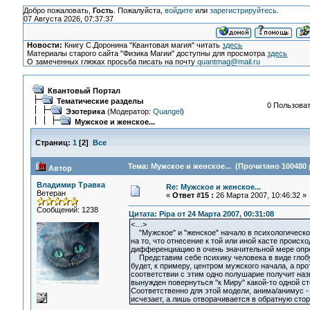
Добро пожаловать,
Гость
. Пожалуйста,
войдите
или
зарегистрируйтесь
.
07 Августа 2026, 07:37:37
Новости:
Книгу С.Доронина "Квантовая магия" читать
здесь
Материалы старого сайта "Физика Магии" доступны для просмотра
здесь
О замеченных глюках просьба писать на почту
quantmag@mail.ru
Квантовый Портал
Тематические разделы
0 Пользоват
Эзотерика
(Модератор:
Quangel
)
Мужское и женское...
Страниц:
1
[
2
]
Все
Тема: Мужское и женское... (Прочитано 100480 
Автор
Владимир Травка
Re: Мужское и женское...
Ветеран
«
Ответ #15 :
26 Марта 2007, 10:46:32 »
Сообщений: 1238
Цитата: Pipa от 24 Марта 2007, 00:31:08
<…>
"Мужское" и "женское" начало в психологическом
на то, что отнесение к той или иной касте проис
дифференциацию в очень значительной мере опре
Представим себе психику человека в виде глобуса
будет, к примеру, центром мужского начала, а пр
соответствии с этим одно полушарие получит наз
вынужден повернуться "к Миру" какой-то одной ст
Соответственно для этой модели, анима/анимус -
исчезает, а лишь отворачивается в обратную сторо