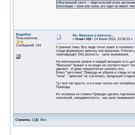
«Внутренний свет» – эйдетический огонь автоном
оппозиции – тени или тьмы, его «да» не имеет «не
ВедиИже
Re: Мужское и женское...
Пользователь
«
Ответ #26 :
24 Июля 2014, 23:36:03 »
Сообщений: 144
Странная тема. Все люди точно знают в человеке
плода формируют девочку или мальчика. Плохие ус
гермофродит. Ибо разность - залог выживания.
На ментальном уровне в каждой женщине есть до
"Внешнее" бывает и не редко не соответствует "вн
давлеет. И даже хирургически сменить пол.
Благо "заготовка" Природа не убрала и следы ост
"низа" - "девочка" не случилась, продукция сгоди
Тут всё так просто, что и книг читать нет потреб
Природы.
Из человека не сложно Природе сделать партенока
поколений, эмерджентность - как залог выживания
Страниц:
1
[
2
]
Все