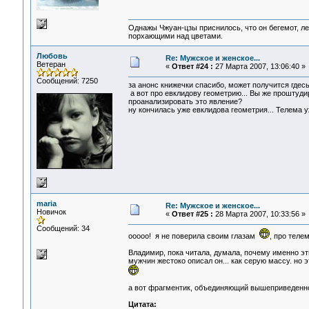
Однажы Чжуан-цзы приснилось, что он бегемот, л
порхающими над цветами.
Любовь
Re: Мужское и женское...
Ветеран
«
Ответ #24 :
27 Марта 2007, 13:06:40 »
Сообщений: 7250
за анонс книжечки спасибо, может получится гдесь 
а вот про евклидову геометрию... Вы же проштудир
проанализировать это явление?
ну кончилась уже евклидова геометрия... Телема уж
maria
Re: Мужское и женское...
Новичок
«
Ответ #25 :
28 Марта 2007, 10:33:56 »
Сообщений: 34
ооооо! я не поверила своим глазам
, про телем
Владимир, пока читала, думала, почему именно эт
мужчин жестоко описал он... как серую массу. но
а вот фрагментик, объединяющий вышеприведенно
Цитата: