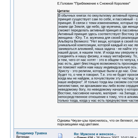
Е.Головин "Приближение к Снежной Королеве"
Цитата:
В обычных книгах по оккультизму активный принц
принцип существует сам по себе, и пассивный - с
принцип. В связи с теми изменениями, которые п
знаем где Земля, где небо, где мужчина, где женщ
сможет переделать активный принцип в пассивный
Активный принцип здесь соответствует Востоку (в
женщина - Югу. Т.е. мужчина для своей реализац
Альберта Великого: "Нет вещи, которая в своей по
уникальной композиции, которой каждый из нас яв
заниматься алхимией, наша задача - не найти эту 
нашей душе, в нашем теле. И когда мы уверуем в 
соединять и нашу физику, и нашу метафизику. То
и тем, чего от нас хотят - это в общем-то чепуха
нас есть, дает блестящую возможность прохождени
не поможет найти нам нашу индивидуальную ось. 
Христу - это религии, которые были и до нас. О
будет то, о чем я говорил. Т.е. это не будет про
когда мы не найдем, а почувствуем эту частицу з
наше инферно". И только тогда мы сможем состоя
нигилистами, ни архаиками мы либо всем сердцем
неведомому богу, по неведомому началу о которо
Востоке, пассивное начало, материя - на Западе,
непосредственное отношение к тому, что в алхим
только тогда, когда у нас есть предчувствие част
Однажы Чжуан-цзы приснилось, что он бегемот, л
порхающими над цветами.
Владимир Травка
Re: Мужское и женское...
Ветеран
«
Ответ #16 :
26 Марта 2007, 10:51:06 »