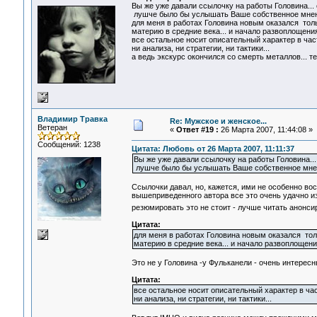
Вы же уже давали ссылочку на работы Головина...
лушче было бы услышать Ваше собственное мнени
для меня в работах Головина новым оказался тол
материю в средние века... и начало развоплощения
все остальное носит описательный характер в час
ни анализа, ни стратегии, ни тактики...
а ведь экскурс окончился со смерть металлов... т
Владимир Травка
Re: Мужское и женское...
Ветеран
«
Ответ #19 :
26 Марта 2007, 11:44:08 »
Сообщений: 1238
Цитата: Любовь от 26 Марта 2007, 11:11:37
Вы же уже давали ссылочку на работы Головина..
лушче было бы услышать Ваше собственное мнени
Ссылочки давал, но, кажется, ими не особенно вос
вышеприведенного автора все это очень удачно и
резюмировать это не стоит - лучше читать анон
Цитата:
для меня в работах Головина новым оказался тол
материю в средние века... и начало развоплощени
Это не у Головина -у Фульканели - очень интересн
Цитата:
все остальное носит описательный характер в час
ни анализа, ни стратегии, ни тактики...