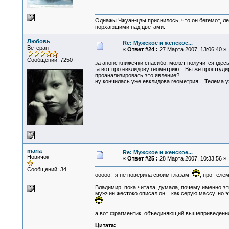
Однажы Чжуан-цзы приснилось, что он бегемот, л
порхающими над цветами.
Любовь
Re: Мужское и женское...
Ветеран
«
Ответ #24 :
27 Марта 2007, 13:06:40 »
Сообщений: 7250
за анонс книжечки спасибо, может получится гдесь 
а вот про евклидову геометрию... Вы же проштудир
проанализировать это явление?
ну кончилась уже евклидова геометрия... Телема уж
maria
Re: Мужское и женское...
Новичок
«
Ответ #25 :
28 Марта 2007, 10:33:56 »
Сообщений: 34
ооооо! я не поверила своим глазам
, про телем
Владимир, пока читала, думала, почему именно эт
мужчин жестоко описал он... как серую массу. но
а вот фрагментик, объединяющий вышеприведенно
Цитата: