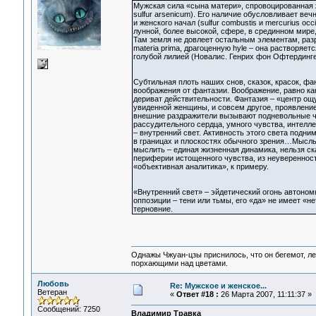
Мужская сила «сына матери», спровоцированная ж
sulfur arsenicum). Его наличие обусловливает в
и женского начал (sulfur combustis и mercurius oc
лунной, более высокой, сфере, в срединном мире,
Там земля не довлеет остальным элементам, разр
materia prima, драгоценную hyle – она растворя
голубой лилией (Новалис. Генрих фон Офтердинге
Субтильная плоть наших снов, сказок, красок, ф
воображения от фантазии. Воображение, равно ка
дериват действительности. Фантазия – «центр ощ
увиденной женщины, и совсем другое, проявлени
внешние раздражители вызывают подневольные чув
рассудительного сердца, умного чувства, интелл
– внутренний свет. Активность этого света подн
в границах и плоскостях обычного зрения…Мысль 
мыслить – единая жизненная динамика, нельзя ск
периферии истощенного чувства, из неуверенност
«объективная аналитика», к примеру.
«Внутренний свет» – эйдетический огонь автоном
оппозиции – тени или тьмы, его «да» не имеет «н
терновние.
Однажы Чжуан-цзы приснилось, что он бегемот, л
порхающими над цветами.
Любовь
Re: Мужское и женское...
Ветеран
«
Ответ #18 :
26 Марта 2007, 11:11:37 »
Сообщений: 7250
Владимир Травка