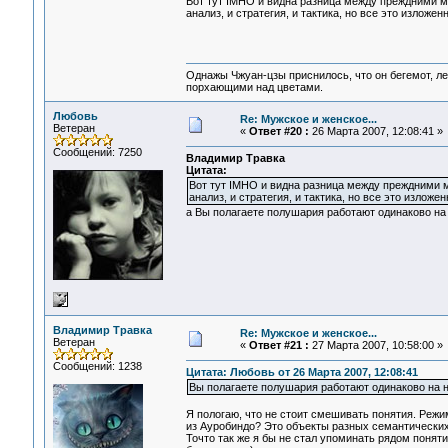
Вот тут IMHO и видна разница между преждними м
анализ, и стратегия, и тактика, но все это изложе
Однажы Чжуан-цзы приснилось, что он бегемот, л
порхающими над цветами.
Любовь
Re: Мужское и женское...
Ветеран
«
Ответ #20 :
26 Марта 2007, 12:08:41 »
Сообщений: 7250
Владимир Травка
Цитата:
Вот тут IMHO и видна разница между преждними 
анализ, и стратегия, и тактика, но все это излож
а Вы полагаете полушария работают одинаково на
Владимир Травка
Re: Мужское и женское...
Ветеран
«
Ответ #21 :
27 Марта 2007, 10:58:00 »
Сообщений: 1238
Цитата: Любовь от 26 Марта 2007, 12:08:41
Вы полагаете полушария работают одинаково на 
Я пологаю, что не стоит смешивать понятия. Режи
из Ауробиндо? Это объекты разных семантически
Точто так же я бы не стал упоминать рядом поняти