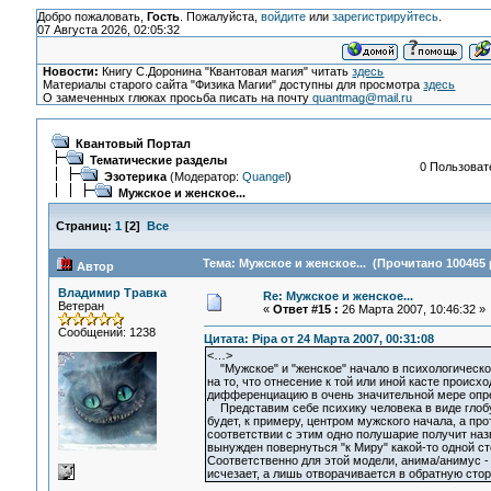
Добро пожаловать,
Гость
. Пожалуйста,
войдите
или
зарегистрируйтесь
.
07 Августа 2026, 02:05:32
Новости:
Книгу С.Доронина "Квантовая магия" читать
здесь
Материалы старого сайта "Физика Магии" доступны для просмотра
здесь
О замеченных глюках просьба писать на почту
quantmag@mail.ru
Квантовый Портал
Тематические разделы
0 Пользовате
Эзотерика
(Модератор:
Quangel
)
Мужское и женское...
Страниц:
1
[
2
]
Все
Тема: Мужское и женское... (Прочитано 100465 
Автор
Владимир Травка
Re: Мужское и женское...
Ветеран
«
Ответ #15 :
26 Марта 2007, 10:46:32 »
Сообщений: 1238
Цитата: Pipa от 24 Марта 2007, 00:31:08
<…>
"Мужское" и "женское" начало в психологическом
на то, что отнесение к той или иной касте проис
дифференциацию в очень значительной мере опре
Представим себе психику человека в виде глобуса
будет, к примеру, центром мужского начала, а пр
соответствии с этим одно полушарие получит наз
вынужден повернуться "к Миру" какой-то одной ст
Соответственно для этой модели, анима/анимус -
исчезает, а лишь отворачивается в обратную сторо