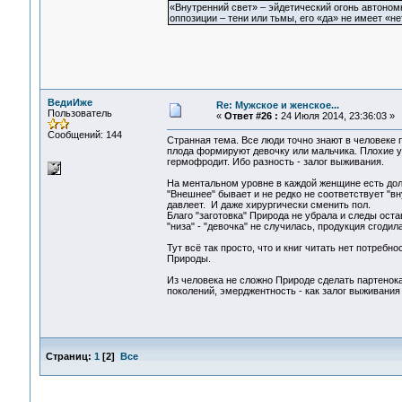
«Внутренний свет» – эйдетический огонь автоном
оппозиции – тени или тьмы, его «да» не имеет «не
ВедиИже
Re: Мужское и женское...
Пользователь
«
Ответ #26 :
24 Июля 2014, 23:36:03 »
Сообщений: 144
Странная тема. Все люди точно знают в человеке
плода формируют девочку или мальчика. Плохие ус
гермофродит. Ибо разность - залог выживания.
На ментальном уровне в каждой женщине есть до
"Внешнее" бывает и не редко не соответствует "вн
давлеет. И даже хирургически сменить пол.
Благо "заготовка" Природа не убрала и следы ост
"низа" - "девочка" не случилась, продукция сгоди
Тут всё так просто, что и книг читать нет потреб
Природы.
Из человека не сложно Природе сделать партенока
поколений, эмерджентность - как залог выживания
Страниц:
1
[
2
]
Все