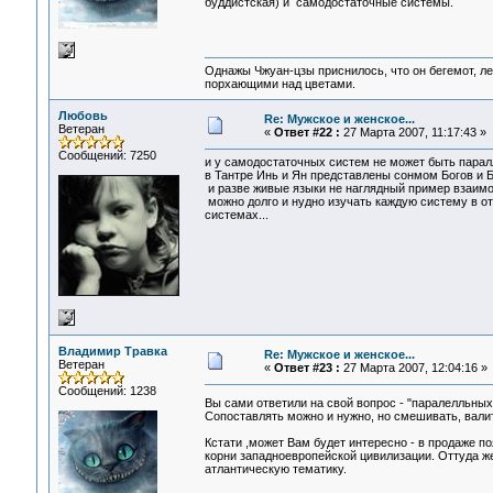
буддистская) и самодостаточные системы.
Однажы Чжуан-цзы приснилось, что он бегемот, л
порхающими над цветами.
Любовь
Re: Мужское и женское...
Ветеран
«
Ответ #22 :
27 Марта 2007, 11:17:43 »
Сообщений: 7250
и у самодостаточных систем не может быть пара
в Тантре Инь и Ян представлены сонмом Богов и Бог
и разве живые языки не наглядный пример взаим
можно долго и нудно изучать каждую систему в от
системах...
Владимир Травка
Re: Мужское и женское...
Ветеран
«
Ответ #23 :
27 Марта 2007, 12:04:16 »
Сообщений: 1238
Вы сами ответили на свой вопрос - "паралелльных
Сопоставлять можно и нужно, но смешивать, валить
Кстати ,может Вам будет интересно - в продаже п
корни западноевропейской цивилизации. Оттуда ж
атлантическую тематику.