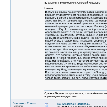
Е.Головин "Приближение к Снежной Королеве"
Цитата:
В обычных книгах по оккультизму активный принц
принцип существует сам по себе, и пассивный - с
принцип. В связи с теми изменениями, которые п
знаем где Земля, где небо, где мужчина, где женщ
сможет переделать активный принцип в пассивный
Активный принцип здесь соответствует Востоку (в
женщина - Югу. Т.е. мужчина для своей реализац
Альберта Великого: "Нет вещи, которая в своей по
уникальной композиции, которой каждый из нас яв
заниматься алхимией, наша задача - не найти эту 
нашей душе, в нашем теле. И когда мы уверуем в 
соединять и нашу физику, и нашу метафизику. То
и тем, чего от нас хотят - это в общем-то чепуха
нас есть, дает блестящую возможность прохождени
не поможет найти нам нашу индивидуальную ось. 
Христу - это религии, которые были и до нас. О
будет то, о чем я говорил. Т.е. это не будет про
когда мы не найдем, а почувствуем эту частицу з
наше инферно". И только тогда мы сможем состоя
нигилистами, ни архаиками мы либо всем сердцем
неведомому богу, по неведомому началу о которо
Востоке, пассивное начало, материя - на Западе,
непосредственное отношение к тому, что в алхим
только тогда, когда у нас есть предчувствие част
Однажы Чжуан-цзы приснилось, что он бегемот, л
порхающими над цветами.
Владимир Травка
Re: Мужское и женское...
Ветеран
«
Ответ #16 :
26 Марта 2007, 10:51:06 »