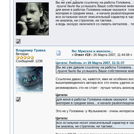
Вы же уже давали ссылочку на работы Головина...
лушче было бы услышать Ваше собственное мнени
для меня в работах Головина новым оказался тол
материю в средние века... и начало развоплощения
все остальное носит описательный характер в час
ни анализа, ни стратегии, ни тактики...
а ведь экскурс окончился со смерть металлов... т
Владимир Травка
Re: Мужское и женское...
Ветеран
«
Ответ #19 :
26 Марта 2007, 11:44:08 »
Сообщений: 1238
Цитата: Любовь от 26 Марта 2007, 11:11:37
Вы же уже давали ссылочку на работы Головина..
лушче было бы услышать Ваше собственное мнени
Ссылочки давал, но, кажется, ими не особенно вос
вышеприведенного автора все это очень удачно и
резюмировать это не стоит - лучше читать анон
Цитата:
для меня в работах Головина новым оказался тол
материю в средние века... и начало развоплощени
Это не у Головина -у Фульканели - очень интересн
Цитата:
все остальное носит описательный характер в час
ни анализа, ни стратегии, ни тактики...