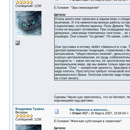
Сообщений: 1238
Е.Головин "Эра гинекократии":
Цитата:
Очень много книг написано в нашем веке о специ
мужчинах. И эти немногочисленные работы остав
социологами, особенно мрачны: Поль Дюваль "Му
толпа не внушает оптимизма. При созерцании мужск
дежурных, ужасающе повязанных галстуках... их
кошмара. Они спешат "по делам". По каким, собс
Они трусливы и потому любят сбиваться в стаи. 
центростремительная тенденция, стремление к б
начальников, "общественного мнения", деньгосос
хорошо централизованная, ее грудь соблазнительн
холодность -- какое несчастье, ее эротическое м
материальном мире, где мы живем только один раз
экранов. "Она" -- конкретная ценность. Красивое 
надо платить. Проститутка требует почасовой опла
американского брака. Золотым ключом надо откры
не стоит ничего.
Однажы Чжуан-цзы приснилось, что он бегемот, л
порхающими над цветами.
Владимир Травка
Re: Мужское и женское...
Ветеран
«
Ответ #17 :
26 Марта 2007, 10:56:50 »
Сообщений: 1238
Е.Головин "Женская субстанция в герметике":
Цитата: