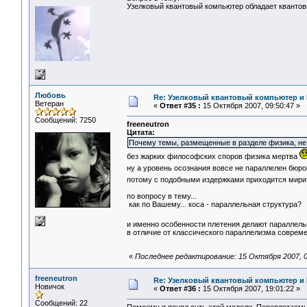
Узелковый квантовый компьютер обладает кванто
Любовь
Re: Узелковый квантовый компьютер и H
Ветеран
«
Ответ #35 :
15 Октября 2007, 09:50:47 »
Сообщений: 7250
freeneutron
Цитата:
Почему темы, размещенные в разделе физика, не
без жарких философских споров физика мертва
ну а уровень осознания вовсе не параллелен бю
потому с подобными издержками приходится мир
по вопросу в тему...
как по Вашему... коса - параллельная структура?
и именно особенности плетения делают параллел
в отличие от классического параллелизма соврем
«
Последнее редактирование: 15 Октября 2007, 
freeneutron
Re: Узелковый квантовый компьютер и H
Новичок
«
Ответ #36 :
15 Октября 2007, 19:01:22 »
Сообщений: 22