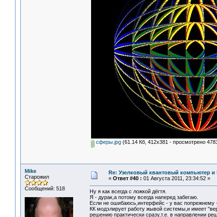
сферы.jpg
(61.14 Кб, 412x381 - просмотрено 4783
Mike
Re: Узелковый квантовый компьютер и H
Старожил
«
Ответ #40 :
01 Августа 2011, 23:34:52 »
Сообщений: 518
Ну я как всегда с ложкой дёгтя.
Я - дурак,а потому всегда наперед забегаю.
Если не ошибаюсь,интерфейс - у вас попрежнему 
КК модэлирует работу жывой системы,и имеет "вер
решению практически сразу,т.е. в направлении ре