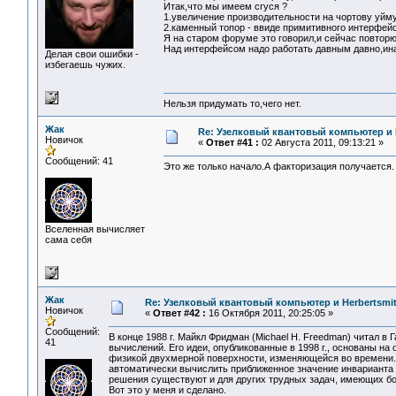
Итак,что мы имеем сгуся ?
1.увеличение производительности на чортову уйм
2.каменный топор - ввиде примитивного интерфей
Я на старом форуме это говорил,и сейчас повторю
Над интерфейсом надо работать давным давно,инач
Делая свои ошибки -
избегаешь чужих.
Нельзя придумать то,чего нет.
Жак
Re: Узелковый квантовый компьютер и H
Новичок
«
Ответ #41 :
02 Августа 2011, 09:13:21 »
Сообщений: 41
Это же только начало.А факторизация получается.
Вселенная вычисляет
сама себя
Жак
Re: Узелковый квантовый компьютер и Herbertsmit
Новичок
«
Ответ #42 :
16 Октября 2011, 20:25:05 »
Сообщений:
В конце 1988 г. Майкл Фридман (Michael H. Freedman) читал в
41
вычислений. Его идеи, опубликованные в 1998 г., основаны на
физикой двухмерной поверхности, изменяющейся во времени.
автоматически вычислить приближенное значение инварианта 
решения существуют и для других трудных задач, имеющих бо
Вот это у меня и сделано.