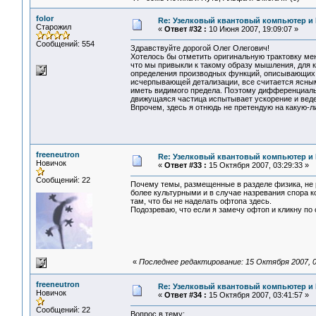
folor
Re: Узелковый квантовый компьютер и H
Старожил
«
Ответ #32 :
10 Июня 2007, 19:09:07 »
Сообщений: 554
Здравствуйте дорогой Олег Олегович!
Хотелось бы отметить оригинальную трактовку ме
что мы привыкли к такому образу мышления, для к
определения производных функций, описывающих д
исчерпывающей детализации, все считается ясным
иметь видимого предела. Поэтому дифференциал
движущаяся частица испытывает ускорение и веде
Впрочем, здесь я отнюдь не претендую на какую-
freeneutron
Re: Узелковый квантовый компьютер и H
Новичок
«
Ответ #33 :
15 Октября 2007, 03:29:33 »
Сообщений: 22
Почему темы, размещенные в разделе физика, не 
более культурными и в случае назревания спора к
там, что бы не наделать офтопа здесь.
Подозреваю, что если я замечу офтоп и кликну п
«
Последнее редактирование: 15 Октября 2007, 03
freeneutron
Re: Узелковый квантовый компьютер и H
Новичок
«
Ответ #34 :
15 Октября 2007, 03:41:57 »
Сообщений: 22
Вопрос в тему: