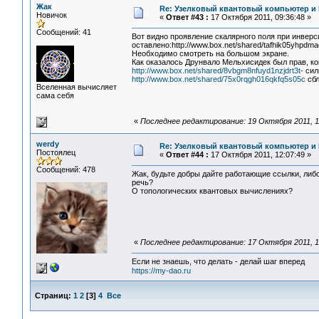
Жак
Re: Узелковый квантовый компьютер и H
Новичок
«
Ответ #43 :
17 Октября 2011, 09:36:48 »
Сообщений: 41
Вот видно проявление скалярного поля при инверс
оставлено:http://www.box.net/shared/tafhik05yhpdma
Необходимо смотреть на большом экране.
Как оказалось Друнвало Мельхисидек был прав, ко
http://www.box.net/shared/8vbgm8nfuyd1nzjdrt3t-
сил
http://www.box.net/shared/75x0rqgh016qkfq5s05c
сбл
Вселенная вычисляет
сама себя
«
Последнее редактирование: 19 Октября 2011, 1
werdy
Re: Узелковый квантовый компьютер и H
Постоялец
«
Ответ #44 :
17 Октября 2011, 12:07:49 »
Сообщений: 478
Жак, будьте добры дайте работающие ссылки, либо 
речь?
О топологических квантовых вычислениях?
«
Последнее редактирование: 17 Октября 2011, 1
Если не знаешь, что делать - делай шаг вперед
https://my-dao.ru
Страниц:
1
2
[
3
]
4
Все