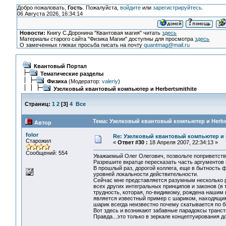
Добро пожаловать,
Гость
. Пожалуйста,
войдите
или
зарегистрируйтесь
.
06 Августа 2026, 16:34:14
Новости:
Книгу С.Доронина "Квантовая магия" читать
здесь
Материалы старого сайта "Физика Магии" доступны для просмотра
здесь
О замеченных глюках просьба писать на почту
quantmag@mail.ru
Квантовый Портал
Тематические разделы
Физика
(Модератор:
valeriy
)
Узелковый квантовый компьютер и Herbertsmithite
Страниц:
1
2
[
3
]
4
Все
Тема: Узелковый квантовый компьютер и Herber
Автор
folor
Re: Узелковый квантовый компьютер и H
Старожил
«
Ответ #30 :
18 Апреля 2007, 22:34:13 »
Сообщений: 554
Уважаемый Олег Олегович, позвольте поприветств
Разрешите вкратце пересказать часть аргументов
В прошлый раз, дорогой коллега, еще в бытность
уровней локальности действительности.
Сейчас мне представляется разумным несколько р
всех других интегральных принципов и законов (в
трудность, которая, по-видимому, рождена нашим
является известный пример с шариком, находящи
шарик всегда неизвестно почему скатывается по б
Вот здесь и возникают забавные парадоксы транст
Правда...это только в зеркале концептуирования 