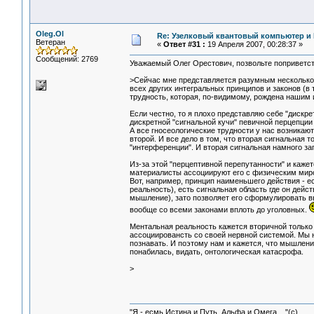
Oleg.Ol
Re: Узелковый квантовый компьютер и H
Ветеран
«
Ответ #31 :
19 Апреля 2007, 00:28:37 »
Сообщений: 2769
Уважаемый Олег Орестович, позвольте поприветств
>Сейчас мне представляется разумным несколько 
всех других интегральных принципов и законов (в
трудность, которая, по-видимому, рождена нашим 
Если честно, то я плохо представляю себе "дискре
дискретной "сигнальной кучи" певичной перцепции
А все гносеологические трудности у нас возникают
второй. И все дело в том, что вторая сигнальная 
"интерференции". И вторая сигнальная намного за
Из-за этой "перцептивной перепутанности" и каже
материалисты ассоциируют его с физическим миро
Вот, например, принцип наименьшего действия - е
реальность), есть сигнальная область где он дейст
мышление), зато позволяет его сформулировать вы
вообще со всеми законами вплоть до уголовных.
Ментальная реальность кажется вторичной только
ассоциировансть со своей нервной системой. Мы 
познавать. И поэтому нам и кажется, что мышление
понабилась, видать, онтологическая катасрофа.
>
"Я - есмь Истина и Путь, Альфа и Омега ..."(с)