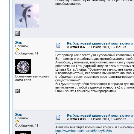
Помоему я понял суть этой модели. Переплетаемые
преобразования.
Жак
Re: Узелковый квантовый компьютер и H
Новичок
«
Ответ #37 :
31 Июля 2011, 16:15:13 »
Сообщений: 41
Вот пример как плетет узлы узелковый квантовый 
Вот пример его работы с дискретной математикой
А вообще, узелковый, топологический и сингулярн
обеспечение Стандартной модели элементарных ча
Цитата Сэта Ллойда: "Вселенная вычисляет сама
и взаимодействий, Вселенная вычисляет квантовые
Вселенная вычисляет
отображает свою геометрию пространства-времени
сама себя
существование".
Вы думаете случайно Микрософт в справке для пре
вычисление с любой заданной точностью) с с кома
Они и заняты поиском этой программы.
Жак
Re: Узелковый квантовый компьютер и H
Новичок
«
Ответ #38 :
31 Июля 2011, 16:40:29 »
Сообщений: 41
А вот как выглядят временные конусы и сингулярн
http://www.box.net/shared/54dzy5q5ds