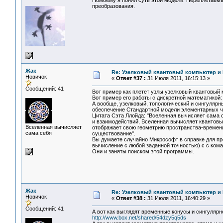
Помоему я понял суть этой модели. Переплетаемые
преобразования.
Жак
Re: Узелковый квантовый компьютер и H
Новичок
«
Ответ #37 :
31 Июля 2011, 16:15:13 »
Сообщений: 41
Вот пример как плетет узлы узелковый квантовый 
Вот пример его работы с дискретной математикой
А вообще, узелковый, топологический и сингулярн
обеспечение Стандартной модели элементарных ча
Цитата Сэта Ллойда: "Вселенная вычисляет сама
и взаимодействий, Вселенная вычисляет квантовые
Вселенная вычисляет
отображает свою геометрию пространства-времени
сама себя
существование".
Вы думаете случайно Микрософт в справке для пре
вычисление с любой заданной точностью) с с кома
Они и заняты поиском этой программы.
Жак
Re: Узелковый квантовый компьютер и H
Новичок
«
Ответ #38 :
31 Июля 2011, 16:40:29 »
Сообщений: 41
А вот как выглядят временные конусы и сингулярн
http://www.box.net/shared/54dzy5q5ds