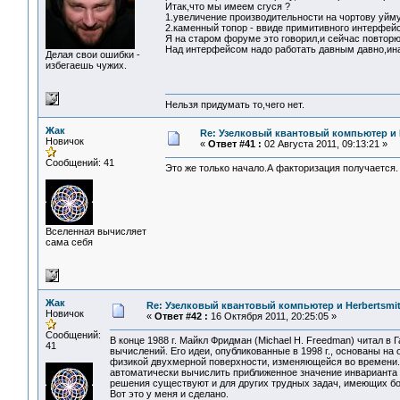
Итак,что мы имеем сгуся ?
1.увеличение производительности на чортову уйм
2.каменный топор - ввиде примитивного интерфей
Я на старом форуме это говорил,и сейчас повторю
Над интерфейсом надо работать давным давно,инач
Делая свои ошибки -
избегаешь чужих.
Нельзя придумать то,чего нет.
Жак
Re: Узелковый квантовый компьютер и H
Новичок
«
Ответ #41 :
02 Августа 2011, 09:13:21 »
Сообщений: 41
Это же только начало.А факторизация получается.
Вселенная вычисляет
сама себя
Жак
Re: Узелковый квантовый компьютер и Herbertsmit
Новичок
«
Ответ #42 :
16 Октября 2011, 20:25:05 »
Сообщений:
В конце 1988 г. Майкл Фридман (Michael H. Freedman) читал в
41
вычислений. Его идеи, опубликованные в 1998 г., основаны на
физикой двухмерной поверхности, изменяющейся во времени.
автоматически вычислить приближенное значение инварианта 
решения существуют и для других трудных задач, имеющих бо
Вот это у меня и сделано.