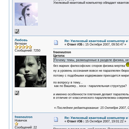
Узелковый квантовый компьютер обладает кванто
Любовь
Re: Узелковый квантовый компьютер и H
Ветеран
«
Ответ #35 :
15 Октября 2007, 09:50:47 »
Сообщений: 7250
freeneutron
Цитата:
Почему темы, размещенные в разделе физика, не
без жарких философских споров физика мертва
ну а уровень осознания вовсе не параллелен бю
потому с подобными издержками приходится мир
по вопросу в тему...
как по Вашему... коса - параллельная структура?
и именно особенности плетения делают параллел
в отличие от классического параллелизма соврем
«
Последнее редактирование: 15 Октября 2007, 
freeneutron
Re: Узелковый квантовый компьютер и H
Новичок
«
Ответ #36 :
15 Октября 2007, 19:01:22 »
Сообщений: 22