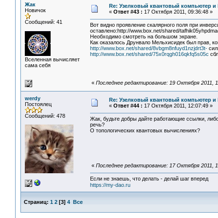
Жак
Re: Узелковый квантовый компьютер и H
Новичок
«
Ответ #43 :
17 Октября 2011, 09:36:48 »
Сообщений: 41
Вот видно проявление скалярного поля при инверс
оставлено:http://www.box.net/shared/tafhik05yhpdma
Необходимо смотреть на большом экране.
Как оказалось Друнвало Мельхисидек был прав, ко
http://www.box.net/shared/8vbgm8nfuyd1nzjdrt3t-
сил
http://www.box.net/shared/75x0rqgh016qkfq5s05c
сбл
Вселенная вычисляет
сама себя
«
Последнее редактирование: 19 Октября 2011, 1
werdy
Re: Узелковый квантовый компьютер и H
Постоялец
«
Ответ #44 :
17 Октября 2011, 12:07:49 »
Сообщений: 478
Жак, будьте добры дайте работающие ссылки, либо 
речь?
О топологических квантовых вычислениях?
«
Последнее редактирование: 17 Октября 2011, 1
Если не знаешь, что делать - делай шаг вперед
https://my-dao.ru
Страниц:
1
2
[
3
]
4
Все