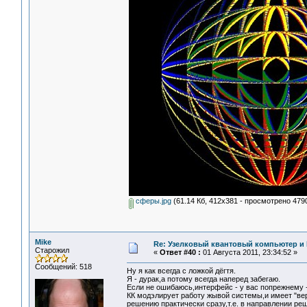
сферы.jpg
(61.14 Кб, 412x381 - просмотрено 4790
Mike
Re: Узелковый квантовый компьютер и H
Старожил
«
Ответ #40 :
01 Августа 2011, 23:34:52 »
Сообщений: 518
Ну я как всегда с ложкой дёгтя.
Я - дурак,а потому всегда наперед забегаю.
Если не ошибаюсь,интерфейс - у вас попрежнему 
КК модэлирует работу жывой системы,и имеет "вер
решению практически сразу,т.е. в направлении ре