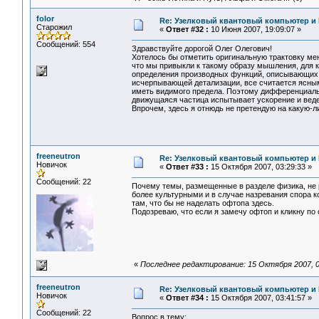
folor
Re: Узелковый квантовый компьютер и H
Старожил
«
Ответ #32 :
10 Июня 2007, 19:09:07 »
Сообщений: 554
Здравствуйте дорогой Олег Олегович!
Хотелось бы отметить оригинальную трактовку ме
что мы привыкли к такому образу мышления, для к
определения производных функций, описывающих д
исчерпывающей детализации, все считается ясным
иметь видимого предела. Поэтому дифференциал
движущаяся частица испытывает ускорение и веде
Впрочем, здесь я отнюдь не претендую на какую-
freeneutron
Re: Узелковый квантовый компьютер и H
Новичок
«
Ответ #33 :
15 Октября 2007, 03:29:33 »
Сообщений: 22
Почему темы, размещенные в разделе физика, не 
более культурными и в случае назревания спора к
там, что бы не наделать офтопа здесь.
Подозреваю, что если я замечу офтоп и кликну п
«
Последнее редактирование: 15 Октября 2007, 03
freeneutron
Re: Узелковый квантовый компьютер и H
Новичок
«
Ответ #34 :
15 Октября 2007, 03:41:57 »
Сообщений: 22
Вопрос в тему: