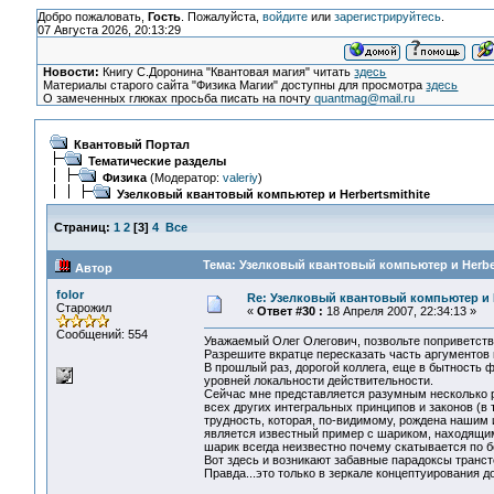
Добро пожаловать,
Гость
. Пожалуйста,
войдите
или
зарегистрируйтесь
.
07 Августа 2026, 20:13:29
Новости:
Книгу С.Доронина "Квантовая магия" читать
здесь
Материалы старого сайта "Физика Магии" доступны для просмотра
здесь
О замеченных глюках просьба писать на почту
quantmag@mail.ru
Квантовый Портал
Тематические разделы
Физика
(Модератор:
valeriy
)
Узелковый квантовый компьютер и Herbertsmithite
Страниц:
1
2
[
3
]
4
Все
Тема: Узелковый квантовый компьютер и Herber
Автор
folor
Re: Узелковый квантовый компьютер и H
Старожил
«
Ответ #30 :
18 Апреля 2007, 22:34:13 »
Сообщений: 554
Уважаемый Олег Олегович, позвольте поприветств
Разрешите вкратце пересказать часть аргументов
В прошлый раз, дорогой коллега, еще в бытность
уровней локальности действительности.
Сейчас мне представляется разумным несколько р
всех других интегральных принципов и законов (в
трудность, которая, по-видимому, рождена нашим
является известный пример с шариком, находящи
шарик всегда неизвестно почему скатывается по б
Вот здесь и возникают забавные парадоксы транст
Правда...это только в зеркале концептуирования 