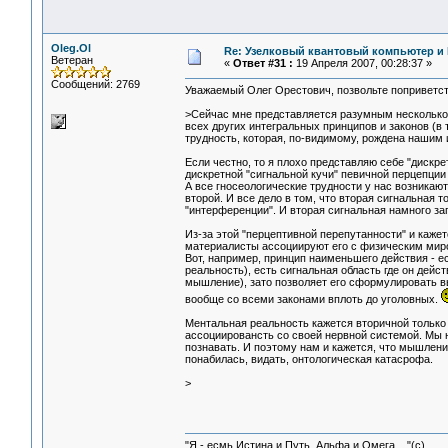
Oleg.Ol
Re: Узелковый квантовый компьютер и H
Ветеран
«
Ответ #31 :
19 Апреля 2007, 00:28:37 »
Сообщений: 2769
Уважаемый Олег Орестович, позвольте поприветств
>Сейчас мне представляется разумным несколько 
всех других интегральных принципов и законов (в
трудность, которая, по-видимому, рождена нашим 
Если честно, то я плохо представляю себе "дискре
дискретной "сигнальной кучи" певичной перцепции
А все гносеологические трудности у нас возникают
второй. И все дело в том, что вторая сигнальная 
"интерференции". И вторая сигнальная намного за
Из-за этой "перцептивной перепутанности" и каже
материалисты ассоциируют его с физическим миро
Вот, например, принцип наименьшего действия - е
реальность), есть сигнальная область где он дейст
мышление), зато позволяет его сформулировать вы
вообще со всеми законами вплоть до уголовных.
Ментальная реальность кажется вторичной только
ассоциировансть со своей нервной системой. Мы 
познавать. И поэтому нам и кажется, что мышление
понабилась, видать, онтологическая катасрофа.
>
"Я - есмь Истина и Путь, Альфа и Омега ..."(с)