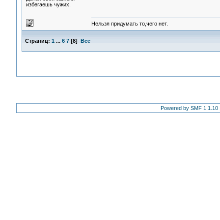
избегаешь чужих.
Нельзя придумать то,чего нет.
Страниц:
1
...
6
7
[
8
]
Все
Powered by SMF 1.1.10