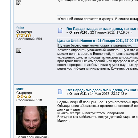
«Осенний Ангел прячется в дождях. В листве янтарн
folor
Re: Парадигма даосизма и дзена, как шаг
Старожил
«
Ответ #110 :
22 Января 2011, 17:19:57 »
Сообщений: 554
Цитата: Urbis Numen от 21 Января 2011, 17:00:1
Ну еще бы,что еще может сказать материалист.
Хочется спросить, уважаемый коллега, - ну и что 
можем понять всего о Вселенной, – понять каждый
украшению холста природы взмахами широкой кисти
пространственных измерений, или прогресс в нейро
пошло, прогресс в любом числе других научных ди
реальности будет минимальным. Конечно, реальнос
Mike
Re: Парадигма даосизма и дзена, как шаг
Старожил
«
Ответ #111 :
14 Мая 2017, 23:17:43 »
Сообщений: 518
Бедный бедный лао Цзы ...ёё...Суть его теории про
Объединение абсолютных противоположностей во 
дао - дэ - дзин
И какой жэ хрени вокруг этого наворотили...
Близирно как каббалисты вокруг детской задачки 
Мдяяя...
Делая свои ошибки -