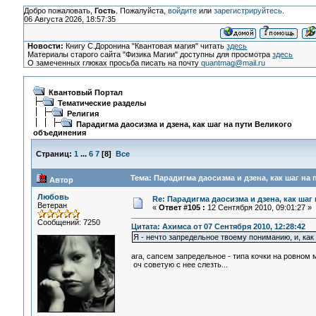
Добро пожаловать,
Гость
. Пожалуйста,
войдите
или
зарегистрируйтесь
.
06 Августа 2026, 18:57:35
Новости:
Книгу С.Доронина "Квантовая магия" читать
здесь
Материалы старого сайта "Физика Магии" доступны для просмотра
здесь
О замеченных глюках просьба писать на почту
quantmag@mail.ru
Квантовый Портал
Тематические разделы
Религия
Парадигма даосизма и дзена, как шаг на пути Великого
объединения
Страниц:
1
...
6
7
[
8
]
Все
Тема: Парадигма даосизма и дзена, как шаг на
Автор
Любовь
Re: Парадигма даосизма и дзена, как шаг
Ветеран
«
Ответ #105 :
12 Сентября 2010, 09:01:27 »
Сообщений: 7250
Цитата: Ахимса от 07 Сентября 2010, 12:28:42
Я - нечто запредельное твоему пониманию, и, как 
ага, сапсем запредельное - типа кочки на ровном м
оч советую с нее слезть...