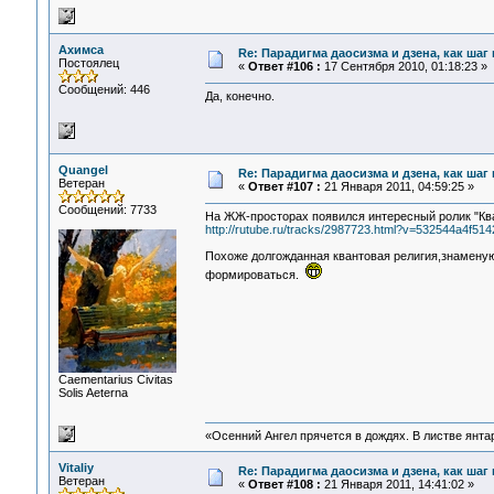
Ахимса
Re: Парадигма даосизма и дзена, как шаг
Постоялец
«
Ответ #106 :
17 Сентября 2010, 01:18:23 »
Сообщений: 446
Да, конечно.
Quangel
Re: Парадигма даосизма и дзена, как шаг
Ветеран
«
Ответ #107 :
21 Января 2011, 04:59:25 »
Сообщений: 7733
На ЖЖ-просторах появился интересный ролик "Ква
http://rutube.ru/tracks/2987723.html?v=532544a4f5
Похоже долгожданная квантовая религия,знамену
формироваться.
Сaementarius Civitas
Solis Aeterna
«Осенний Ангел прячется в дождях. В листве янтарн
Vitaliy
Re: Парадигма даосизма и дзена, как шаг
Ветеран
«
Ответ #108 :
21 Января 2011, 14:41:02 »