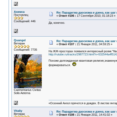
Ахимса
Re: Парадигма даосизма и дзена, как шаг
Постоялец
«
Ответ #106 :
17 Сентября 2010, 01:18:23 »
Сообщений: 446
Да, конечно.
Quangel
Re: Парадигма даосизма и дзена, как шаг
Ветеран
«
Ответ #107 :
21 Января 2011, 04:59:25 »
Сообщений: 7735
На ЖЖ-просторах появился интересный ролик "Ква
http://rutube.ru/tracks/2987723.html?v=532544a4f5
Похоже долгожданная квантовая религия,знамену
формироваться.
Сaementarius Civitas
Solis Aeterna
«Осенний Ангел прячется в дождях. В листве янтарн
Vitaliy
Re: Парадигма даосизма и дзена, как шаг
Ветеран
«
Ответ #108 :
21 Января 2011, 14:41:02 »