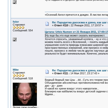
«Осенний Ангел прячется в дождях. В листве янтарн
folor
Re: Парадигма даосизма и дзена, как шаг
Старожил
«
Ответ #110 :
22 Января 2011, 17:19:57 »
Сообщений: 554
Цитата: Urbis Numen от 21 Января 2011, 17:00:1
Ну еще бы,что еще может сказать материалист.
Хочется спросить, уважаемый коллега, - ну и что 
можем понять всего о Вселенной, – понять каждый
украшению холста природы взмахами широкой кисти
пространственных измерений, или прогресс в нейро
пошло, прогресс в любом числе других научных ди
реальности будет минимальным. Конечно, реальнос
Mike
Re: Парадигма даосизма и дзена, как шаг
Старожил
«
Ответ #111 :
14 Мая 2017, 23:17:43 »
Сообщений: 518
Бедный бедный лао Цзы ...ёё...Суть его теории про
Объединение абсолютных противоположностей во 
дао - дэ - дзин
И какой жэ хрени вокруг этого наворотили...
Близирно как каббалисты вокруг детской задачки 
Мдяяя...
Делая свои ошибки -