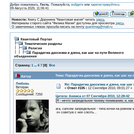
Добро пожаловать,
Гость
. Пожалуйста,
войдите
или
зарегистрируйтесь
.
09 Августа 2026, 11:06:41
Новости:
Книгу С.Доронина "Квантовая магия" читать
здесь
Материалы старого сайта "Физика Магии" доступны для просмотра
здесь
О замеченных глюках просьба писать на почту
quantmag@mail.ru
Квантовый Портал
Тематические разделы
Религия
Парадигма даосизма и дзена, как шаг на пути Великого
объединения
Страниц:
1
...
6
7
[
8
]
Все
Тема: Парадигма даосизма и дзена, как шаг на
Автор
Любовь
Re: Парадигма даосизма и дзена, как шаг
Ветеран
«
Ответ #105 :
12 Сентября 2010, 09:01:27 »
Сообщений: 7250
Цитата: Ахимса от 07 Сентября 2010, 12:28:42
Я - нечто запредельное твоему пониманию, и, как 
ага, сапсем запредельное - типа кочки на ровном м
оч советую с нее слезть...