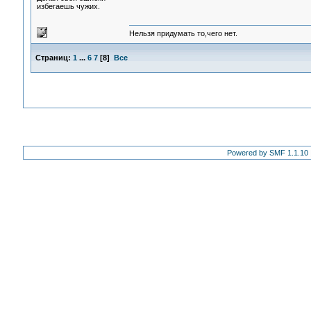
избегаешь чужих.
Нельзя придумать то,чего нет.
Страниц:
1
...
6
7
[
8
]
Все
Powered by SMF 1.1.10