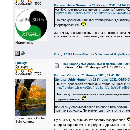
Сообщений: 5586
Цитата: Urbis Numen от 21 Января 2011, 04:59:2
На ЖЖ-просторах появился интересный ролик "Кв
http://rutube.ru/tracks/2987723.html?v=532544a4f5
Похоже долгожданная квантовая религия,знамену
формироваться.
Да нечему формироваться на базе этого ролика. Н
притянут за уши... По-моему, для тех, кто не в те
Материалист
Vitaliy:
SCIES Forum
Glossary
Definitions of Magic
Высш
Quangel
Re: Парадигма даосизма и дзена, как шаг
Ветеран
«
Ответ #109 :
21 Января 2011, 17:00:17 »
Сообщений: 7735
Цитата: Vitaliy от 21 Января 2011, 14:41:02
Цитата: Urbis Numen от 21 Января 2011, 04:59:2
На ЖЖ-просторах появился интересный ролик "Кв
http://rutube.ru/tracks/2987723.html?v=532544a4f
Похоже долгожданная квантовая религия,знамен
формироваться.
Да нечему формироваться на базе этого ролика. Н
притянут за уши... По-моему, для тех, кто не в т
Сaementarius Civitas
Ну еще бы,что еще может сказать материалист.
Solis Aeterna
во время крещения от народа с ведрами не прото
чуть надавить и дозреют до квантовой религии,Ни