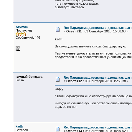
много писали два умника,
чуть поумнее в чужих глазах
выглядеть пытаясь
Ахимса
Re: Парадигма даосизма и дзена, как шаг
Постоялец
«
Ответ #11 :
03 Сентября 2010, 15:38:03 »
Сообщений: 446
kadh
Высокохудожественные стихи, благодарствую.
Тем не менее, доказательств ни твоей позиции, ни
предоставив 9000 просветленных учеников (их пок
глупый бондарь
Re: Парадигма даосизма и дзена, как шаг
Гость
«
Ответ #12 :
03 Сентября 2010, 15:59:38 »
кадху
" твоя недоказуема и не иллюстрируема вообще н
никогда не слышал лучшей похвалы своей позици
ведь ее же нет.
kadh
Re: Парадигма даосизма и дзена, как шаг
Ветеран
«
Ответ #13 :
03 Сентября 2010, 16:07:02 »