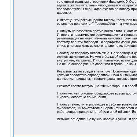
усиленный разными сторонними фишками. У Ошо уси
адвайте же значительный упор делается на практи
последователей Ошо и адвайтистов по поводу прик
даосских.
И вкратце, эти рекомендации таковы: "останови вну
остальное приложится", "расслабься - ты уже дома
Я ничуть не возражаю против всего этого. Я сам и
И, все эти практические рекомендации - а теории в
рекомендации не могут научить человека тому, ка
поэтому все эти заповеди - и парадигма дзено-да
в них, и начали жить исключительно по их принцип
Последнее попросту невозможно. По заповедям дз
единомышленников. Но уже в большой общине неи
внутри нее, например. И - оптимального взаимод
Но не на основе учения даосизма и дзена, - а как 
Результат же не всегда впечатляет. Вспомним оре
критики абсолютно справедливой. Пока он занима
данные им принципы, - творили дела, которые вря
Резюме: соответствующие Учения хороши в своей 
Нужно же: нечто новое, обладающее всеми достоин
широкой областью применения.
Нужно учение, интегрирующее в себя не только Л
философов). И Аристотеля с Бором (философов-ест
работающие принципы, в той или иной области. Вот
Великое объединение нужно, короче. Нужно - и поэ