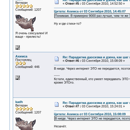
Re: Парадигма даосизма и дзена, как шаг
Ветеран
«
Ответ #5 :
03 Сентября 2010, 14:52:50 »
Сообщений: 1207
Цитата: Ахимса от 03 Сентября 2010, 14:45:07
Понимаю. В примерно 9000 раз лучше, чем те же У
Ну и где стихи-то?
Я очень сексуален! И
ваще - прелесть!
Ахимса
Re: Парадигма даосизма и дзена, как шаг
Постоялец
«
Ответ #6 :
03 Сентября 2010, 15:08:09 »
Сообщений: 446
В нигде. Через интернет ЭТО не передается, поэт
-----
Кстати, единственный, кто умеет передавать ЭТО че
кроме ЭТОго.
kadh
Re: Парадигма даосизма и дзена, как шаг
Ветеран
«
Ответ #7 :
03 Сентября 2010, 15:24:01 »
Сообщений: 1207
Цитата: Ахимса от 03 Сентября 2010, 15:08:09
В нигде. Через интернет ЭТО не передается, поэт
Незачёт.