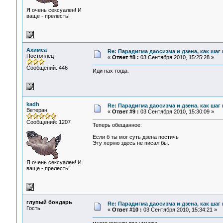
Я очень сексуален! И
ваще - прелесть!
Ахимса
Re: Парадигма даосизма и дзена, как шаг
Постоялец
«
Ответ #8 :
03 Сентября 2010, 15:25:28 »
Сообщений: 446
Иди нах тогда.
kadh
Re: Парадигма даосизма и дзена, как шаг
Ветеран
«
Ответ #9 :
03 Сентября 2010, 15:30:09 »
Сообщений: 1207
Теперь обещанное:
Если б ты мог суть дзена постичь
Эту херню здесь не писал бы.
Я очень сексуален! И
ваще - прелесть!
глупый бондарь
Re: Парадигма даосизма и дзена, как шаг
Гость
«
Ответ #10 :
03 Сентября 2010, 15:34:21 »