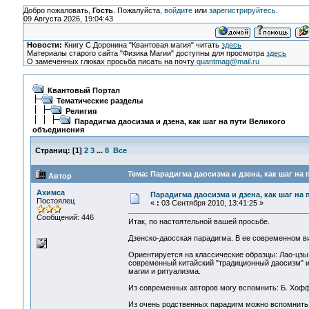
Добро пожаловать,
Гость
. Пожалуйста,
войдите
или
зарегистрируйтесь
.
09 Августа 2026, 19:04:43
Новости:
Книгу С.Доронина "Квантовая магия" читать
здесь
Материалы старого сайта "Физика Магии" доступны для просмотра
здесь
О замеченных глюках просьба писать на почту
quantmag@mail.ru
Квантовый Портал
Тематические разделы
Религия
Парадигма даосизма и дзена, как шаг на пути Великого
объединения
Страниц:
[
1
]
2
3
...
8
Все
Тема: Парадигма даосизма и дзена, как шаг на
Автор
Ахимса
Парадигма даосизма и дзена, как шаг на
Постоялец
«
:
03 Сентября 2010, 13:41:25 »
Сообщений: 446
Итак, по настоятельной вашей просьбе.
Дзенско-даосская парадигма. В ее современном ви
Ориентируется на классические образцы: Лао-цзы
современный китайский "традиционный даосизм" и 
магии и ритуализма.
Из современных авторов могу вспомнить: Б. Хоффа
Из очень родственных парадигм можно вспомнить: