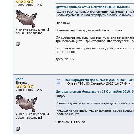
Сообщений: 1207
Цитата: Ахимса от 03 Сентября 2010, 15:38:03
Если свою позицию я мог бы еще подтвердить прак
недоказуема и не иллюстрируема вообще ничем.
Не скажи.
Я очень сексуален! И
Возьмём, например, мой любимый Дзогчен...
ваще - прелесть!
Он содержит весьма простой, но очень нетривиаль
трансформациях. Единственное, что требуется - о
Как этот принцип применяется? Да очень просто 
естественно.
Догоняешь?
kadh
Re: Парадигма даосизма и дзена, как шаг
Ветеран
«
Ответ #14 :
03 Сентября 2010, 16:07:44 »
Сообщений: 1207
Цитата: глупый бондарь от 03 Сентября 2010, 1
кадху
" твоя недоказуема и не иллюстрируема вообще н
никогда не слышал лучшей похвалы своей позици
Я очень сексуален! И
ведь ее же нет.
ваще - прелесть!
Спасибо. Ты понял.