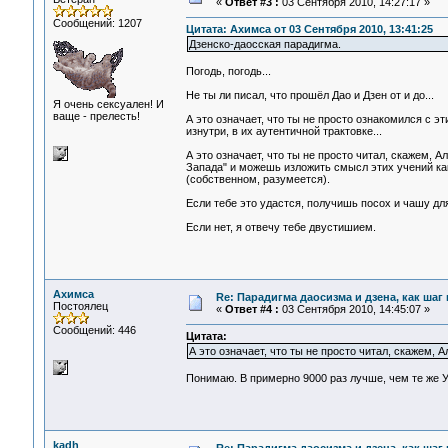
«
Ответ #3 :
03 Сентября 2010, 14:27:17 »
Сообщений: 1207
Цитата: Ахимса от 03 Сентября 2010, 13:41:25
Дзенско-даосская парадигма.
Погодь, погодь...
Не ты ли писал, что прошёл Дао и Дзен от и до...
Я очень сексуален! И
ваще - прелесть!
А это означает, что ты не просто ознакомился с э
изнутри, в их аутентичной трактовке...
А это означает, что ты не просто читал, скажем, 
Запада" и можешь изложить смысл этих учений как 
(собственном, разумеется).
Если тебе это удастся, получишь посох и чашу дл
Если нет, я отвечу тебе двустишием.
Ахимса
Re: Парадигма даосизма и дзена, как шаг
Постоялец
«
Ответ #4 :
03 Сентября 2010, 14:45:07 »
Сообщений: 446
Цитата:
А это означает, что ты не просто читал, скажем, 
Понимаю. В примерно 9000 раз лучше, чем те же У
kadh