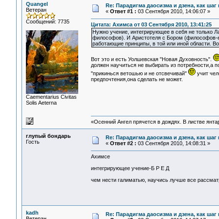
Quangel
Re: Парадигма даосизма и дзена, как шаг
Ветеран
«
Ответ #1 :
03 Сентября 2010, 14:06:07 »
Сообщений: 7735
Цитата: Ахимса от 03 Сентября 2010, 13:41:25
Нужно учение, интегрирующее в себя не только 
философов). И Аристотеля с Бором (философов-ес
работающие принципы, в той или иной области. Вот
Вот это и есть Уолшевская "Новая Духовность".
должен научиться не выбирать из потребности,а п
"прикинься ветошью и не отсвечивай"
учит чел
предпочтения,она сделать не может.
Сaementarius Civitas
Solis Aeterna
«Осенний Ангел прячется в дождях. В листве янтарн
глупый бондарь
Re: Парадигма даосизма и дзена, как шаг
Гость
«
Ответ #2 :
03 Сентября 2010, 14:08:31 »
Ахимсе
интегрирующее учение-Б Р Е Д
чем нести галиматью, научись лучше все рассмат
kadh
Re: Парадигма даосизма и дзена, как шаг
Ветеран