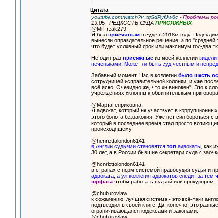
Цитата:
youtube.com/watch?v=tqSdRyfJw8c
- Проблемы ро
19:05 - РЕДКОСТЬ СУДА
ПРИСЯЖНЫХ
@MrFreak279
Я был
присяжным
в суде в 2018м году. Подсуди
вынесли оправдательное решение, а по "средней
что будет условный срок или максимум год-два тю
Не один раз
присяжные
из моей коллегии
видели 
печеньками. Может ли быть суд честным и непред
Забавный момент. Нас в коллегии
было шесть о
сотрудницей исправительной колонии, и уже после
всё ясно. Очевидно же, что он виновен". Это к с
учреждениях склонны к обвинительным приговор
@МартаГенриховна
Я адвокат, который не участвует в коррупционных 
этого болота беззакония. Уже нет сил бороться с
который в последнее время стал просто вопиющим
происходящему.
@henriettalondon6141
в Англии судьями становятся
топ
адвокаты,
как и
30 лет, а в России бывшие секретари суда с заоч
@henriettalondon6141
в странах с норм системой правосудия судьи и 
адвоката, а уж коллегия адвокатов следит за тем 
юрфака
чтобы работать судьей или прокурором.
@chuburovlaw
к сожалению, лучшая система - это всё-таки англ
подтвердил в своей книге. Да, конечно, это разны
ограничивающаяся кодексами и законами.
@chuburovlaw