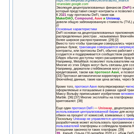
https://en.wikipedia.org/wiki/Decentralized_finance
+translate.google.com
Эволюция децентрализованных финансов (
DeFi
) 
который представил смарт-контракты и позволил 
К 20
21
году протоколы DeFi, такие как
MakerDAO,
Compound,
Aave
и
Uniswap
,
довели общую заблокированную стоимость (TVL)
///
Основные характеристики
DeFi основан на децентрализованных приложения
распределенных реестрах , называемых блокчейна
более широкое распространение. [29] [2]
Вместо того чтобы транзакции совершались через
ценных бумаг,
транзакции совершаются напрямую
контракты, или протоколы DeFi, обычно работаю
создается и поддерживается сообществом разрабо
DApps обычно доступны через расширение браузе
Например, MetaMask позволяет пользователям нап
Многие из этих DApps могут быть связаны для со
Например, держатели стейблкоинов могут предоста
кредитования, таком как
протокол Aave
, и позв
[33] Протокол автоматически корректирует процен
блокчейна) данные, такие как цена актива, через б
Кроме того,
протокол Aave
популяризировал «
мгн
оформляемые и погашаемые в рамках одной транза
Максу Вольфу приписывают изобретение
мгновен
Marble. [36] [37] Многие эксплойты на платформ
криптовалют. [38]
Еще один
протокол DeFi
—
Uniswap
, децентрализ
использования централизованной биржи
для испо
обмен на процент от комиссий, взимаемых с трей
Поскольку
Uniswap не управляется централизова
разработчиков может использовать программное
пользователей
платформы и соблюдала правила KY
отношении законности таких платформ. [39]
39.
Хариф, Ольга (16 октября 2020 г.). «Бум DeF