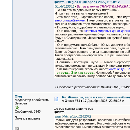
Цитата: Oleg от 06 Февраля 2025, 19:58:12
flib../b/815641
-
Вся вселенная TRANSHUMANISM INC
– А что это за девочки в белых платьицах?
И при чем тут велосипедные рамы?
– Это заря того, – мрачно сказал барон, – что ид
энергопотреблением
. Ничего нового в этом нет,
только с правилом трех мегатюрингов, но теперь е
– Пожалуйста, подробнее, – сказало мое горло.
– Они объявят, что
источник мировых денег долж
мировая расчетная единица будет называться «Гр
будут в Скандинавии. Исключительно ручной гене
– Как?
– Они придумали целый балет. Юные девочки в бе
телепавильоне. Петь скандинавские саги, сидя н
Девочек будет ровно сто, и за право временно в
Такой прогрессивный евроислам. Не решили пока о
надо сказать.
– Понятно, – протянул Шкуро. – Низкое энергопот
только про ромашки я не слышал. И про саги тоже
– Чистая генерация якобы означает
чистые день
природы. Это как кровь.
Но попробуй не сплоти
символически важно. Кому попало это делать бол
«
Последнее редактирование: 04 Мая 2026, 10:49:
Oleg
Re: Финансы, вера и ква-сознание набл
Модератор своей темы
«
Ответ #61 :
17 Декабря 2025, 22:59:28 »
Ветеран
шо есь крипта а шо не есь
Сообщений: 8943
Цитата:
smart-lab.ru/blog/1142572
Йожык в нирване
России следует разработать собственные стейблк
заблокированы связанные с Россией цифровые ко
высокопоставленный чиновник Министерства фин