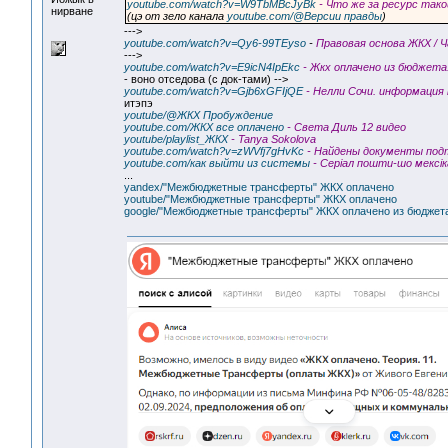
youtube.com/watch?v=W9TbMBcJyBk
- Что же за ресурс так
нирване
(цэ от зело канала
youtube.com/@Версии правды
)
--->
youtube.com/watch?v=Qy6-99TEyso
-
Правовая основа ЖКХ / Ч
--->
youtube.com/watch?v=E9icN4IpEkc
- Жкх оплачено из бюджет
- воно отседова (с док-тами) -->
youtube.com/watch?v=Gjb6xGFIjQE
- Нелли Сочи. информация
итэпэ
youtube/@ЖКХ Пробуждение
youtube.com/ЖКХ все оплачено
- Света Диль 12 видео
youtube/playlist_ЖКХ
- Tanya Sokolova
youtube.com/watch?v=zWVfj7gHvKc
- Найдены документы по
youtube.com/как выйти из системы
- Серiал пошти-шо мексiк
...
yandex/"Межбюджетные трансферты" ЖКХ оплачено
youtube/"Межбюджетные трансферты" ЖКХ оплачено
google/"Межбюджетные трансферты" ЖКХ оплачено из бюджет