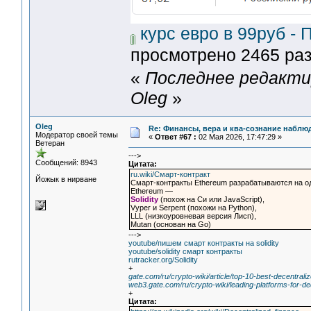
курс евро в 99руб - П
просмотрено 2465 раз
«
Последнее редактир
Oleg
»
Oleg
Re: Финансы, вера и ква-сознание набл
Модератор своей темы
«
Ответ #67 :
02 Мая 2026, 17:47:29 »
Ветеран
--->
Сообщений: 8943
Цитата:
ru.wiki/Смарт-контракт
Йожык в нирване
Смарт-контракты Ethereum разрабатываются на о
Ethereum —
Solidity
(похож на Си или JavaScript),
Vyper и Serpent (похожи на Python),
LLL (низкоуровневая версия Лисп),
Mutan (основан на Go)
--->
youtube/пишем смарт контракты на solidity
youtube/solidity смарт контракты
rutracker.org/Solidity
+
gate.com/ru/crypto-wiki/article/top-10-best-decentral
web3.gate.com/ru/crypto-wiki/leading-platforms-for-d
+
Цитата: