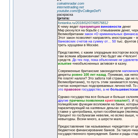
coinatmradar.com
internettrading.net
youtube.com/@vCollegeDeFi
раскраска
Цитата:
fontanka.ru/2018/02/07/68576812
К чему ведет
презумпция
виновности
денег
Мир рехнулся на борьбе с отмыванием денег, чер
Великобритании
закон «О криминальных финанса
Этот закон позволяет направлять иностранцам − 
банковских счетов на сумму от… 50
тыс. фунтов (
треть хрущевки в Москве.
Представляю, с каким злорадным восторгом восп
там всяким абрамовичам! Ужо будет им «Челси»!
средств.
До тех пор, пока объяснение не удовлет
изъятие
«необъясненных активов» в казну.
Современные британские законодатели
напомнил
декреты
ровно 100 лет назад
. Понимаю, как неп
Не платят налоги? Это забота той страны, где не 
Великобритании), то пусть этим занимается полиц
счетах конкретных подозреваемых личностей. То 
это
правовое
государство, а не
большевистска
Однако государства все больше и больше склон
другие
причины появления
крипт
овалют!
)
. И 
полицейские функции возложили на банки, которые
паразитирующий на халявных деньгах от центроба
ставке у центробанка, купил гособлигации (явля
Процент по госбумагам невелик, но всяко выше, ч
невыгодны. Возни много, а шерсти мало.
Предоставление так называемых «кредитов» от це
бюджетное финансирование банков. За такую «ма
государственного принуждения. Банки и рады стар