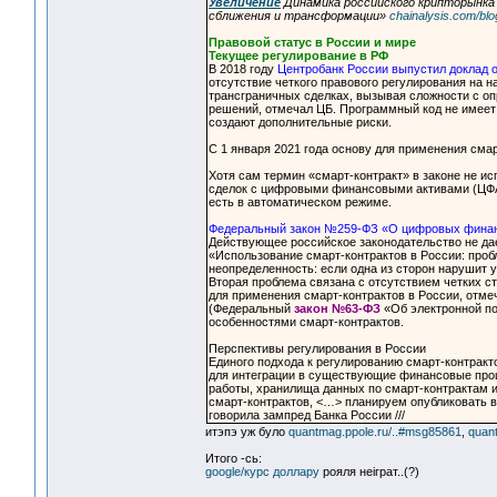
Увеличение
Динамика российского крипторынка 
сближения и трансформации»
chainalysis.com/bl
Правовой статус в России и мире
Текущее регулирование в РФ
В 2018 году
Центробанк России выпустил доклад о
отсутствие четкого правового регулирования на 
трансграничных сделках, вызывая сложности с о
решений, отмечал ЦБ. Программный код не имеет
создают дополнительные риски.
С 1 января 2021 года основу для применения сма
Хотя сам термин «смарт-контракт» в законе не ис
сделок с цифровыми финансовыми активами (ЦФА
есть в автоматическом режиме.
Федеральный закон №259-ФЗ «О цифровых финан
Действующее российское законодательство не дае
«Использование смарт-контрактов в России: про
неопределенность: если одна из сторон нарушит 
Вторая проблема связана с отсутствием четких с
для применения смарт-контрактов в России, отм
(Федеральный
закон №63-ФЗ
«Об электронной по
особенностями смарт-контрактов.
Перспективы регулирования в России
Единого подхода к регулированию смарт-контракт
для интеграции в существующие финансовые пр
работы, хранилища данных по смарт-контрактам 
смарт-контрактов, <…> планируем опубликовать 
говорила зампред Банка России ///
итэпэ уж було
quantmag.ppole.ru/..#msg85861
,
quan
Итого -сь:
google/курс доллару
рояля неiграт..(?)