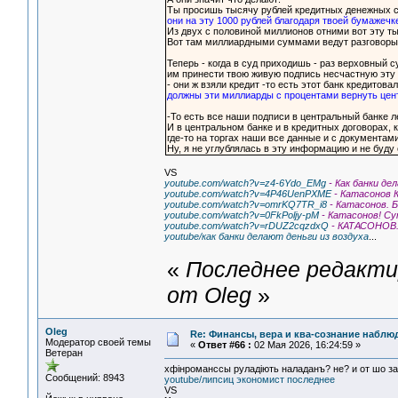
Ты просишь тысячу рублей кредитных денежных с
они на эту 1000 рублей благодаря твоей бумажечк
Из двух с половиной миллионов отними вот эту ты
Вот там миллиардными суммами ведут разговоры
Теперь - когда в суд приходишь - раз верховный 
им принести твою живую подпись несчастную эту 
- они ж взяли кредит -то есть этот банк кредито
должны эти миллиарды с процентами вернуть цент
-То есть все наши подписи в центральный банке 
И в центральном банке и в кредитных договорах,
где-то на торгах наши все данные и с документами
Ну, я не углублялась в эту информацию и не буду 
VS
youtube.com/watch?v=z4-6Ydo_EMg
- Как банки де
youtube.com/watch?v=4P46UenPXME
- Катасонов 
youtube.com/watch?v=omrKQ7TR_i8
- Катасонов. Б
youtube.com/watch?v=0FkPoljy-pM
- Катасонов! Су
youtube.com/watch?v=rDUZ2cqzdxQ
- КАТАСОНОВ.
youtube/как банки делают деньги из воздуха
...
«
Последнее редактир
от Oleg
»
Oleg
Re: Финансы, вера и ква-сознание набл
Модератор своей темы
«
Ответ #66 :
02 Мая 2026, 16:24:59 »
Ветеран
хфiнроманссы руладiють наладанъ? не? и от шо за
Сообщений: 8943
youtube/липсиц экономист последнее
VS