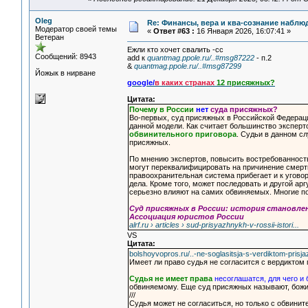
Oleg
Re: Финансы, вера и ква-сознание набл
Модератор своей темы
«
Ответ #63 :
16 Января 2026, 16:07:41 »
Ветеран
Ежли кто хочет свалить -сс
Сообщений: 8943
add к
quantmag.ppole.ru/..#msg87222
- п.2
&
quantmag.ppole.ru/..#msg87299
Йожык в нирване
google/
в каких странах
12
присяжных?
Цитата:
Почему в России
нет
суда присяжных?
Во-первых, суд присяжных в Российской Федераци
данной модели. Как считает большинство эксперт
обвинительного приговора
. Судьи в данном с
присяжных.
По мнению экспертов, повысить востребованност
могут переквалифицировать на причинение смерти
правоохранительная система прибегает и к угово
дела. Кроме того, может последовать и другой ар
серьезно влияют на самих обвиняемых. Многие п
Суд присяжных в России: история становлени
Ассоциация юристов России
alrf.ru › articles › sud-prisyazhnykh-v-rossii-istori...
VS
Цитата:
bolshoyvopros.ru/..-ne-soglasitsja-s-verdiktom-prisj
Имеет ли право судья не согласится с вердиктом
Судья не имеет права
несоглашатся, для чего и
обвиняемому. Еще суд присяжных называют, божим
///
Судья может не согласиться, но только с обвини