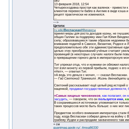
0k0
13 февраля 2018, 12:54
Четырехходовка простая как валенок - привести к 
клиентов перевести бабло в Англию в виде кэша 
рецепт практически не изменился.
...
--->
Цитата:
ru.wiki/
Веспасиан
#Финансы
принял меры для роста доходов казны, не гнушая
общин Галлии за поддержку ими Гая Юлия Виндекс
силу; образовавшиеся таким образом недоимки бы
взимание податей в Самосе, Византии, Родосе и 
предположительно обе эти административные еди
целью этих преобразований учёные считают увели
провинций (в некоторых случаях налоги были повы
о превращении горного дела в императорскую мон
Тит упрекал отца, что и нужники он обложил налог
тот взял монету из первой прибыли, поднес к его н
«Нет», — ответил Тит.
«А ведь это деньги с мочи», — сказал Веспасиан.
— Гай Светоний Транквилл. Жизнь двенадцати це
Светоний рассказывает ещё целый ряд историй о 
наценкой,
продавал государственные должности, 
«Самых хищных чиновников
, как полагают, он
засудить
, — говорили, что он
пользуется ими
, к
В сохранившихся источниках упоминается только 
таких процессов могло быть больше: о них мог пи
Предметом особого внимания императора стали бо
году, когда Веспасиан собирал деньги на войну с
грабежу Иудеи и распродаже захваченного там им
+ см
quantmag.ppole.ru/..#msg86330