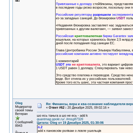
Привязанные к доллару
стейблкоины, представля
в последние годы резко возросли, поскольку они 
Российские регуляторы
разрешили
эксперимент
из-за западных санкций. До блокировки
USDT
поль
«Недавняя блокировка заставляет нас задуматьс
привязанных к другим валютам», — заявил замес
Российская
криптовалютная
биржа Garantex зая
кошельки, на которых хранилось более 2,5 млрд р
дней после попадания под санкции ЕС.
Глава Центробанка России Эльвира Набиуллина,
российские компании активно тестируют междуна
1 комментарий
USDT это
не криптовалюта
, это вариант цифров
1 USDT равен 1 доллару. Спекулировать там нево
Это средство платежа и переводов. Средство нен
виде. Вот отняла их у российских пользователей.
Кроме того есть шанс, эта частная компания прос
Oleg
Re: Финансы, вера и ква-сознание наблюдателя ве
Модератор
«
Ответ #62 :
20 Декабря 2025, 09:02:16 »
своей темы
Ветеран
шо есь таньга а шо не есь - add k
quantmag.ppole.ru/..#msg87326
Сообщений:
Цитата: Oleg от 19 Декабря 2025, 01:30:06
8943
п.2
add к пановскiм ролiкам о ловле ушельцiв
Йожык в