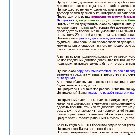
Предоставьте, докажите ваши исковые требования.
договора с такого-то года номер такой-то должен
На имущество не могут даже наложить арест пот
Договор залога должен быть нотариально заверен
Представитель истца
приходят со всеми фаль
Всегда все
доверенности представителей ба
Потому что по документам если смотрим выписку 
которое имеет право действовать без довереннос
председатель правления не умалишенный, закон 
сотруднику 20 летней девочке там за кассой пред
Поэтому они
прут в суды все поддельные доверен
судились -они вообще не предоставляли доверенн
мемориальных-ордеров - ничего не предоставляла,
взыскать и взыскиваем и всё»
А то что нужны подлинники документов кредитного
То что кредитный договор доказывается только ф
подписью, квитанция должна быть, что вы эти день
Ну, вот если
пару раз мы встречали за все эти го
денежные средства –«выдать такому-то с его счета
снял деньги
.
А вот когда банк выдает денежные средства он д
будет являться кредитом!
Но кредит! Мы ж знаем что ростовщичество меж
Центральный Банк
никому не выдаёт лицензии на
Центральный банк только сам «кредитует юридиче
кредитным договорам в «вексель полноценный»! Он
сделать прошить там что-то добавить вот это их 
вексель».. не знаю могут там «депозиты-облигации
Значит превращают в вексель. И закон указывает 
кредит брать) гарантированным активом в Центра
То есть когда они ЭТО положили туда в залог (вк
Центрального Банка вот этого банка.
И тогда Центральный Банк (там есть ваши подписи