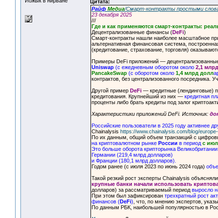
Йожык в нирване
Цитата:
Райф
Медиа
/Смарт-контракты простыми слова
23 декабря 2025
///
Где и как применяются смарт-контракты: реа
Децентрализованные финансы (
DeFi
)
Смарт-контракты нашли наиболее масштабное прим
альтернативная финансовая система, построенная 
(кредитование, страхование, торговля) оказыва
Примеры DeFi приложений — децентрализованные
Uniswap
(с ежедневным оборотом около
2,1 млр
PancakeSwap
(с оборотом около
1,4 млрд долл
а
контрактов, без централизованного посредника. 
Другой пример
DeFi
— кредитные (лендинговые) п
кредитования. Крупнейший из них —
кредитная п
проценты либо брать кредиты под залог криптоакт
Характеристики приложений DeFi. Источник:
до
Российские пользователи в 2025 году активнее д
Chainalysis
https://www.chainalysis.com/blog/europe
По их данным, общий объем транзакций с цифро
на криптовалютном рынке
России
в период
с июл
Это больше оборота крипторынка Великобритании 
Германии (219,4 млрд долларов)
и Франции (180,1 млрд долларов).
Годом ранее (с июля 2023 по июнь 2024 года)
объе
Такой резкий рост эксперты Chainalysis объясн
крупные банки начали использовать крипто
долларов) за рассматриваемый период
выросло н
При этом был зафиксирован
трехкратный рост ак
финансов (
DeFi
)
, что, по мнению экспертов, ука
По данным РБК, наибольшей популярностью в Р