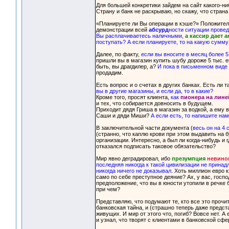
Для большей конкретики зайдем на сайт какого-ни
Страну и банк не раскрываю, но скажу, что стран
«Планируете ли Вы операции в кэше?» Положитель
демонстрации всей
абсурд
ности ситуации провед
Вы расплачиваетесь наличными,
а кассир дает а
поступать? А если планируете, то на какую сумму
Далее, по факту,
если вы вносите в месяц более 5
пришли вы в магазин купить шубу дороже 5 тыс. ев
быть, вы драгдилер, а?
И пока в письменном виде 
продадим.
Есть вопрос и о счетах в других банках. Есть ли
вы в другие магазины, и если да, то в какие?
Кроме того, просят клиента,
как
пионера на лине
и тех, что собирается довносить в будущем.
Приходит дядя Гриша в магазин за водкой, а ему в
Саши и дяди Миши?
А если есть, то напишите нам
В заключительной части документа (
весь он на 4
(странно, что каплю крови при этом выдавить на 
организации. Интересно, а был ли когда-нибудь и
отказался подписать таковое обязательство?
Мир явно деградировал, ибо
презумпция
невино
последняя никогда к такой цивилизации не принадл
никогда ничего не доказывал
. Хоть миллион евро 
само по себе преступное деяние? Ах, у вас, госп
предположение, что вы в юности утопили в речке 
при чем?
Представляю, что подумают те, кто все это прочи
банковская тайна, и (страшно теперь даже предста
живущих. И мир от этого что, погиб? Вовсе нет. А 
и узнал, что творят с клиентами в банковской сфе