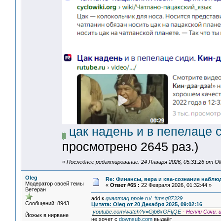
цак надень и в пепелаце с
просмотрено 2645 раз.)
«
Последнее редактирование: 24 Января 2026, 05:31:26 от Ol
Oleg
Re: Финансы, вера и ква-сознание набл
Модератор своей темы
«
Ответ #65 :
22 Февраля 2026, 01:32:44 »
Ветеран
add к
quantmag.ppole.ru/..#msg87329
Сообщений: 8943
Цитата: Oleg от 20 Декабря 2025, 09:02:16
youtube.com/watch?v=Gjb6xGFIjQE
- Нелли Сочи.
Йожык в нирване
не хочет с
downsub.com
выдаёт