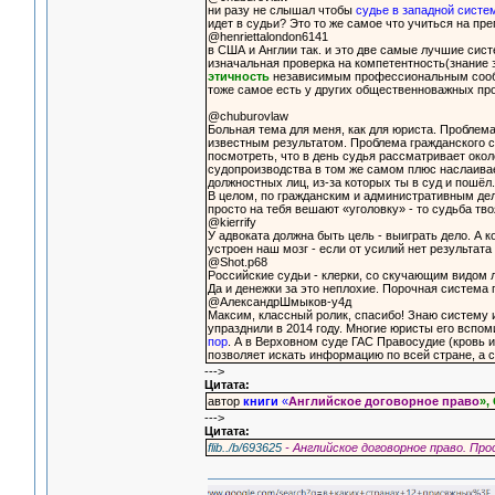
ни разу не слышал чтобы
судье в западной систе
идет в судьи? Это то же самое что учиться на пре
@henriettalondon6141
в США и Англии так. и это две самые лучшие сис
изначальная проверка на компетентность(знание з
этичность
независимым профессиональным сообщ
тоже самое есть у других общественноважных проф
@chuburovlaw
Больная тема для меня, как для юриста. Проблема
известным результатом. Проблема гражданского с
посмотреть, что в день судья рассматривает окол
судопроизводства в том же самом плюс наслаивае
должностных лиц, из-за которых ты в суд и пошёл.
В целом, по гражданским и административным дел
просто на тебя вешают «уголовку» - то судьба тво
@kierrify
У адвоката должна быть цель - выиграть дело. А 
устроен наш мозг - если от усилий нет результата 
@Shot.p68
Российские судьи - клерки, со скучающим видом
Да и денежки за это неплохие. Порочная система 
@АлександрШмыков-у4д
Максим, классный ролик, спасибо! Знаю систему 
упразднили в 2014 году. Многие юристы его вспо
пор
. А в Верховном суде ГАС Правосудие (кровь и
позволяет искать информацию по всей стране, а 
--->
Цитата:
автор
книги
«
Английское договорное право
»,
--->
Цитата:
flib../b/693625
- Английское договорное право. Пр