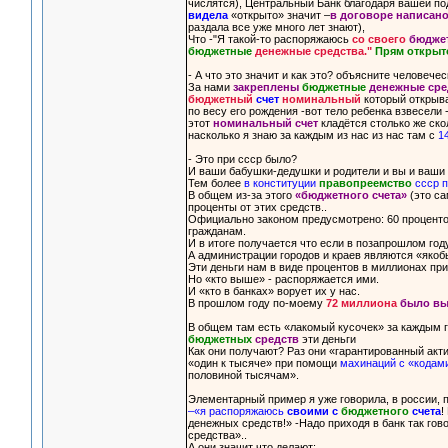
числятся), Центральный Банк благодаря вашей п
видела
«открыто» значит –
в договоре написано
раздала все уже много лет знают),
Что -"Я такой-то распоряжаюсь
со своего
бюдже
бюджетные
денежные средства."
Прям открыто
- А что это значит и как это? объясните человеч
За нами
закреплены
бюджетные
денежные сре
бюджетный
счет
номинальный
который открыва
по весу его рождения -вот тело ребенка взвесели
этот
номинальный счет
кладётся столько же ско
насколько я знаю за каждым из нас из нас там с
1
- Это при ссср было?
И ваши бабушки-дедушки и родители и вы и ваши 
Тем более
в конституции
правопреемство
ссср п
В общем из-за этого
«бюджетного счета»
(это са
проценты от этих средств..
Официально законом предусмотрено: 60 процентов
гражданам.
И в итоге получается что если в позапрошлом го
А администрации городов и краев являются «як
Эти деньги нам в виде процентов в миллионах пр
Но «кто выше» - распоряжается ими.
И «кто в банках» ворует их у нас.
В прошлом году по-моему
72 миллиона
было в
В общем там есть «лакомый кусочек» за каждым г
бюджетных
средств
эти деньги
Как они получают? Раз они «гарантированный акти
«один к тысяче» при помощи
махинаций с «кодами
половиной тысячам».
Элементарный пример я уже говорила, в россии, п
–«я распоряжаюсь
своими
с
бюджетного
счета
!
денежных средств!» -Надо приходя в банк так го
средства»..
А они значит что делают: