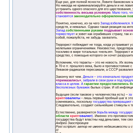
Еще раз, для полной ясности. Ловите банковских 
Но никогда не криминализируйте деньги и не лов
устранить одного опасного для его царствования,
собственность весьма условную
. Мало того, ч
становятся
законодательно оформленным пов
Понятно, конечно, из-за чего
Запад взбеленился. 
средств, и немалых. Однако такая реакция на инте
Запад
собственными руками
подрывает основ
торжествует
и зовет как ограбивших страну, так и
собой, пожалуйста, не забудь захватить.
Террорист побеждает не тогда, когда устраивает 
нелепыми ограничениями. Неизвестно, предотвраща
тоскливо в мире тотальных «нельзя». Террорист им
средство, с помощью которого он хочет разрушит
Вспомним, что теракты – это не новость. Их вол
в 70-е гг. прошлого века, было и противостояние 
Леваков-радикалов пересажали, а СССР развалил
Закончу вот чем.
Деньги – это изначально продук
«примазались»
, забрали в свои руки и под пре
класса в целом. А
гарантии предоставлялись б
бесполезных бумажек
былых стран. И об инфляции
Будущее (если таковое у человечества есть) –
за
крипт
овалюты
– лишь первый пробный шаг в этом
сомневаюсь, поскольку
государства превращают о
Следовательно, создают сильнейшие стимулы к тв
Естественно, развернется
борьба между государс
области
крипт
овалют
)
. Именно это противостоя
государства будут властны над деньгами, тем сво
Андрей Заостровцев
Post scriptum: автор не имеет недвижимости и с
///