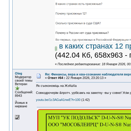
в каких странах 12 п
(442.04 Кб, 658x963 -
«
Последнее редактирование: 18 Января 2026, 00:
Oleg
Re: Финансы, вера и ква-сознание наблюдателя ве
Модератор
«
Ответ #64 :
22 Января 2026, 23:20:13 »
своей темы
Ветеран
Як съекономiць на ЖэКаХа
Сообщений:
Совкодрочерiм &протч. урбiсамъ на заметку -вы у совке! Усiм
8943
youtu.be/1c3AGaA1nwE?t=100
(1:42)
Йожык в
нирване