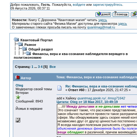
Добро пожаловать,
Гость
. Пожалуйста,
войдите
или
зарегистрируйтесь
.
09 Августа 2026, 00:37:11
Новости:
Книгу С.Доронина "Квантовая магия" читать
здесь
Материалы старого сайта "Физика Магии" доступны для просмотра
здесь
О замеченных глюках просьба писать на почту
quantmag@mail.ru
Квантовый Портал
Разное
Общий раздел
Финансы, вера и ква-сознание наблюдателя верящего в
политэкономию
Страниц:
1
...
3
4
[
5
]
Все
Тема: Финансы, вера и ква-сознание наблюдат
Автор
Oleg
Re: Финансы, вера и ква-сознание набл
Модератор своей темы
«
Ответ #60 :
17 Декабря 2025, 21:47:25 »
Ветеран
add к Хайеку
quantmag.ppole.ru/..#msg71642
Сообщений: 8943
Цитата: Oleg от 18 Мая 2017, 10:49:19
….////
Между деньгами
и не-деньгами
нет четко
Йожык в нирване
Это означает также, что расхожее представление,
закон обычно пытается провести такое разграниче
сфере. Мы обнаруживаем здесь скорее некий конт
независимо друг от друга) ценностью постепенно 
Я всегда находил полезным разъяснять студентам
объяснения денежных феноменов было бы полезне
вещи
обладают
в различной, причем меняющейся
и к