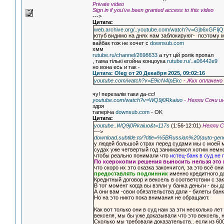
Private video
Sign in if you've been granted access to this video
--->
Цитата:
web.archive.org/..youtube.com/watch?v=Gjb6xGFIj
ютуб видимо на днях нам заблокируют- поэтому м
вайбак тож не хочет с
downsub.com
хмм
rutube.ru/channel/2698633
а тут цiй ролiк пропал
, тама тiлькi егойна концоука
rutube.ru/..a06442e9
но вона есь и так -
Цитата: Oleg от 20 Декабря 2025, 09:02:16
youtube.com/watch?v=E9icN4IpEkc
- Жкх оплачен
чу! перезалiв таки да-сс!
youtube.com/watch?v=WQ9j0Rkaiuo
- Нелли Сочи 
здря
таперiча
downsub.com
- OK
Цитата:
youtube..WQ9j0Rkaiuo&t=117s
(1:56-12:01)
Нелли С
--->
download.subtitle.to/?title=%5BRussian%20(auto-ge
у людей большой страх перед судами мы с моей м
судах уже четвертый год занимаемся хотим немн
чтобы реально понимали что
истец-банк в суд не
По ксерокопии решения выносить нельзя это
что скоро их это сказка закончится, за это всё о
предоставлять подлинник
именно кредитного до
Кредитный договор и вексель в соответствии с за
В тот момент когда вы взяли у банка деньги - вы 
А они вам -свои обязательства дали - билеты ба
Но на это никто пока внимания не обращают.
Как вот только они в суд нам за эти несколько лет
векселя, мы бы уже доказывали что это вексель, 
Сколько мы требовали доказательств.. если из 6