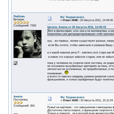
Любовь
Re: Теория всего
Ветеран
«
Ответ #648 :
20 Августа 2011, 14:49:45 
Сообщений: 7250
Цитата: Анюта от 20 Августа 2011, 12:00:43
Всё ж философия, хоть она и не математика, а не
перепевки уже дискредитировавших себя пропове
нуу... во-первых, логики существуют разные, напри
если Вы хотите, чтобы замечали и уважали Вашу л
и о какой новизне речь?! - ежелить всё старо как 
а новое это хорошо забытое старое, или не забыто
пока у человека не созрела своя система, не роди
не осознанно вызубренных критериях истины, отто
личностью не осознанные, не проработанные, и по
понимания...
а всего-то навсего каждому уровню развития соотв
фальшизмом, и только пройденные будут понятными
Анюта
Re: Теория всего
Постоялец
«
Ответ #649 :
20 Августа 2011, 15:11:04 
Сообщений: 304
Ружьё на картинке - это завышенная самооценка 
Достаточно света поярче, и фальшизм скорчится и
Только в темноте , да в мутной воде жизнеспособе