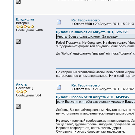
Владислав
Re: Теория всего
Ветеран
«
Ответ #650 :
20 Августа 2011, 15:24:13 
Сообщений: 2486
Цитата: Не знаю от 20 Августа 2011, 12:59:23
Анюта. Боец с фальшизмом. За правду.
False! Показуха. Не боец там. На фото только "фор
"Содержание" форме той придало Ваше осознание с
До "бойца" ещё далеко "шагать" ей, пока "форма"
Не сторонник "квантовой магии, психологии и проч
материальное и нематериальное. Ни в коей партии
Анюта
Re: Теория всего
Постоялец
«
Ответ #651 :
21 Августа 2011, 16:20:02 
Сообщений: 304
Цитата: Любовь от 20 Августа 2011, 14:49:45
если Вы хотите, чтобы замечали и уважали Вашу л
Любовь, Вы не наблюдательны. Неужто нельзя отл
нечистоплотно и мошеннически ведёт дискуссию?
Не знаю
- нанятый гробовщиками проповедник. Ил
"исцеляли", дурили головы, плодили, продавали кн
Норовят возродиться, опять головы дурят.
Они липнут к этому форуму, как насекомые.