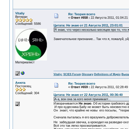
Vitaliy
Re: Теория всего
Ветеран
«
Ответ #658 :
22 Августа 2011, 01:04:21 
Сообщений: 5586
Цитата: Не знаю от 21 Августа 2011, 23:01:01
Я знаю, что через несколько месяцев про то, что я
Замечательное признание... Так что я, пожалуй, у
Материалист
Vitaliy:
SCIES Forum
Glossary
Definitions of Magic
Высш
Анюта
Re: Теория всего
Постоялец
«
Ответ #659 :
22 Августа 2011, 02:28:49 
Сообщений: 304
Цитата: Не знаю от 22 Августа 2011, 00:36:40
А-а, вон она за кого меня принимает...
Изворачивается
Не знаю
. Об истории грабового др
И про кудесника Бабу не может быть неизвестно ем
Он знает, что крайне не новы его посылы, "теория
Сначала пыталась я его вразумить доброжелатель
Не заблудшая овечка, а крокодил на разведке-охо
Всё это так легко просматривается.