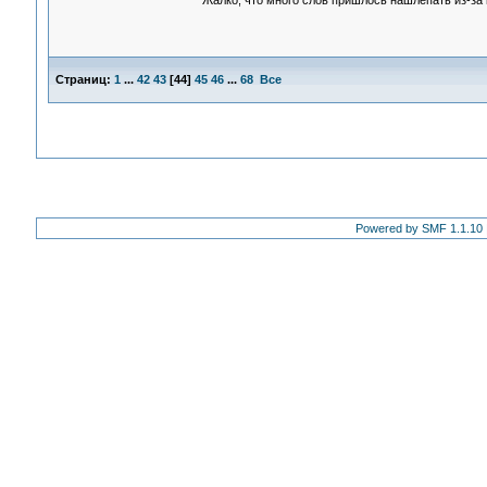
Жалко, что много слов пришлось нашлёпать из-за 
Страниц:
1
...
42
43
[
44
]
45
46
...
68
Все
Powered by SMF 1.1.10