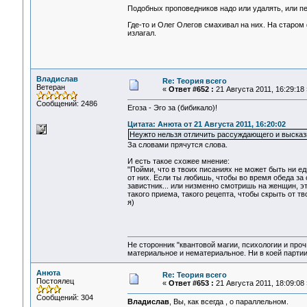
Подобных проповедников надо или удалять, или п
Где-то и Олег Олегов смахивал на них. На старом
излагал.
Владислав
Re: Теория всего
Ветеран
«
Ответ #652 :
21 Августа 2011, 16:29:18 
Сообщений: 2486
Егоза - Эго за (бибикало)!
Цитата: Анюта от 21 Августа 2011, 16:20:02
Неужто нельзя отличить рассуждающего и выска
За словами прячутся слова.
И есть такое схожее мнение:
"Пойми, что в твоих писаниях не может быть ни ед
от них. Если ты любишь, чтобы во время обеда за 
завистник... или низменно смотришь на женщин, эт
такого приема, такого рецепта, чтобы скрыть от тв
я)
Не сторонник "квантовой магии, психологии и проч
материальное и нематериальное. Ни в коей партии
Анюта
Re: Теория всего
Постоялец
«
Ответ #653 :
21 Августа 2011, 18:09:08 
Сообщений: 304
Владислав
, Вы, как всегда , о параллельном.