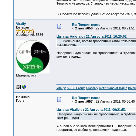
Теорию я не держусь. Я знаю, что через несколько 
«
Последнее редактирование: 22 Августа 2011, 0
Vitaliy
Re: Теория всего
Ветеран
«
Ответ #656 :
22 Августа 2011, 00:21:51 
Сообщений: 5586
Цитата: Анюта от 21 Августа 2011, 16:20:02
… Очень сыто, богато гробовщики жили, "оживляли
назывались.
Наверное, надо писать не "гробовщики", а "грАбовщи
ком речь идет...
Материалист
Vitaliy:
SCIES Forum
Glossary
Definitions of Magic
Высш
Не знаю
Re: Теория всего
Гость
«
Ответ #657 :
22 Августа 2011, 00:36:40 
Цитата: Vitaliy от 22 Августа 2011, 00:21:51
Наверное, надо писать не "гробовщики", а "грАбовщ
ком речь идет...
А-а, вон она за кого меня принимает... Наверное,
говорится, от любви до ненависти - один шаг.