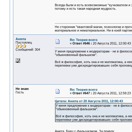
Всегда были и есть всевозможные "кучкователи и з
потому и есть такая народная мудрость.
Не сторонник "квантовой магии, психологии и проч
материальное и нематериальное. Ни в коей партии
Анюта
Re: Теория всего
Постоялец
«
Ответ #646 :
20 Августа 2011, 12:00:43 
Сообщений: 304
У меня предложение к модераторам - не в философ
"обыкновенный фальшизм".
Всё ж философия, хоть она и не математика, а нек
перепевки уже дискредитировавших себя пропове
Не знаю
Re: Теория всего
Гость
«
Ответ #647 :
20 Августа 2011, 12:59:23 
Цитата: Анюта от 20 Августа 2011, 12:00:43
У меня предложение к модераторам - не в философ
"обыкновенный фальшизм".
Всё ж философия, хоть она и не математика, а не
перепевки уже дискредитировавших себя пропове
Анюта. Боец с фальшизмом. За правду.