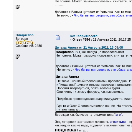
Не поняла. Может, за моими словами, считаете, чт
..........
Добавлю к Вашим цитатам из Уитмена. Как-то мне
Не точно : -
Что бы вы ни говорили, это обязатель
Владислав
Re: Теория всего
Ветеран
«
Ответ #654 :
21 Августа 2011, 20:17:25 
Сообщений: 2486
Цитата: Анюта от 21 Августа 2011, 18:09:08
Владислав
, Вы, как всегда , о параллельном.
Не поняла. Может, за моими словами, считаете, ч
..........
Добавлю к Вашим цитатам из Уитмена. Как-то мн
Не точно : -
Что бы вы ни говорили, это обязател
Цитата: Анюта
Не знаю - нанятый гробовщиками проповедник. И
и "исцеляли", дурили головы, плодили, продавали
Норовят возродиться, опять головы дурят.
Они липнут к этому форуму, как насекомые.
Подобных проповедников надо или удалять, или 
Где-то и Олег Олегов смахивал на них. На старо
путано излагал.
Все люди как бы имеет это самое типа "
эго
".
Эго, которое и заставляет личность
егозиться
- п
как надо и как не надо, подавлять всякие попытк
подпевал
и пр. .