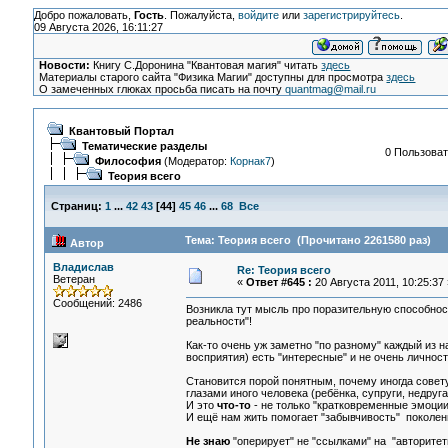
Добро пожаловать,
Гость
. Пожалуйста,
войдите
или
зарегистрируйтесь
.
09 Августа 2026, 16:11:27
Новости:
Книгу С.Доронина "Квантовая магия" читать
здесь
Материалы старого сайта "Физика Магии" доступны для просмотра
здесь
О замеченных глюках просьба писать на почту
quantmag@mail.ru
Квантовый Портал
Тематические разделы
0 Пользоват
Философия
(Модератор:
Корнак7
)
Теория всего
Страниц:
1
...
42
43
[
44
]
45
46
...
68
Все
Тема: Теория всего (Прочитано 2261580 раз)
Автор
Владислав
Re: Теория всего
Ветеран
«
Ответ #645 :
20 Августа 2011, 10:25:37 
Сообщений: 2486
Возникла тут мысль про поразительную способност
реальности"!
Как-то очень уж заметно "по разному" каждый из н
восприятия) есть "интересные" и не очень личност
Становится порой понятным, почему иногда советую
глазами иного человека (ребёнка, супруги, недруга
И это
что-то
- не только "кратковременные эмоции
И ещё нам жить помогает "забывчивость" поколени
Не знаю
"оперирует" не "ссылками" на "авторитет