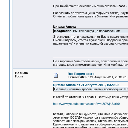
Про такой факт "насилия" и можно сказать
Егоза -
Распознать по текстам (и на форумах также) "сут
О чём и любил поговаривать Уитмен. Или равнозн
Цитата: Анюта
Владислав
, Вы, как всегда , о параллельном.
Это значит, что и нахожусь я от Вас в параллель
Очень надеюсь, что так я уже очень подробно пр
параллельно" - очень уж кратко была она изложена
Не сторонник "квантовой магии, психологии и проч
материальное и нематериальное. Ни в коей партии
Не знаю
Re: Теория всего
Гость
«
Ответ #655 :
21 Августа 2011, 23:01:01 
Цитата: Анюта от 21 Августа 2011, 16:20:02
Не знаю - нанятый гробовщиками проповедник. И
В какой-то степени Вы правы. Этот мир явно устар
http://www.youtube.com/watch?v=s2CWj4Sarh0
Кстати, напрасно вы думаете, что можно легко об
этом мире, ВСЕГДА находится в каком-либо обще
запереться в четырёх стенах, отключить всякую с
Единственное, что отличает свободное существо от
момент может перейти из одного общества в другое