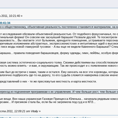
 2011, 10:21:40 »
08:41:34
го к общественному, объективная реальность постепенно становится материалом, на 
т исследования обозвали объективной реальностью. От подобного фокусничанья, по с
игинальная форма! Он совсем как заснувший барашек! Позвали друзей. Те посмотрели
барашковость... Вы хватаете этот булыжник, арендуете помещение, устраиваете персона
норечивым изложением абстрактных, экспрессионистских и интуитивных идей о высоко
писк моды новой гламурной тусовки: - А вы еще не видели Каменного Барашка!? Спеши
Барашка... правила поведения барашковцев, форму одежды, гимн, лейблы, особую фор
овая система эстетическо-социального толка. Своими действиями вы способствовали 
ность можно влиять - и вам, и окружающим. Так же происходит и с появлением нового
м был до встречи с вами, таким и остался. Ему начхать на все эти хороводы, которы
налогично подбросить где-то на дорогу, то его судьба сложится наверняка совсем иначе
представлений о них - те же пресловутые местность и карта местности.
переход из подчинения программам к их управлению. И чем больше рост, тем больше 
ые вещи. Вон наша украинская Газовая Принцесса Юленька... начинала рядовым комс
ами... И презиком стала бы, если бы не загремела под суд и в КПЗ...
а 2011, 12:09:21 от Vitaliy
»