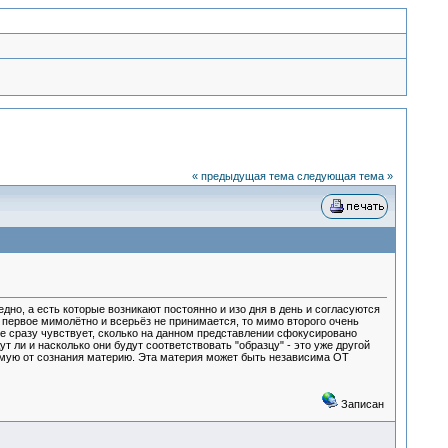
« предыдущая тема
следующая тема »
но, а есть которые возникают постоянно и изо дня в день и согласуются
 первое мимолётно и всерьёз не принимается, то мимо второго очень
ние сразу чувствует, сколько на данном представлении сфокусировано
т ли и насколько они будут соответствовать "образцу" - это уже другой
имую от сознания материю. Эта материя может быть независима ОТ
Записан