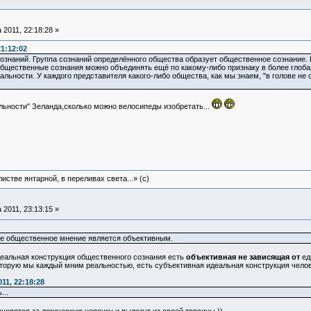
 2011, 22:18:28 »
21:12:02
знаний. Группа сознаний определённого общества образует общественное сознание. 
общественные сознания можно объединять ещё по какому-либо признаку в более глобал
ости. У каждого представителя какого-либо общества, как мы знаем, "в голове не са
льности" Зеланда,сколько можно велосипеды изобретать...
истве янтарной, в переливах света...» (c)
 2011, 23:13:15 »
ое общественное мнение является объективным.
деальная конструкция общественного сознания есть
объективная не зависящая от
ед
оторую мы каждый мним реальностью, есть субъективная идеальная конструкция чело
11, 22:18:28
...