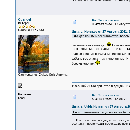
Это для наших материалистов. Авось у
Quangel
Re: Теория всего
Ветеран
«
Ответ #623 :
17 Августа
Сообщений: 7733
Цитата: Не знаю от 17 Августа 2011, 
Это для наших материалистов. Авось у
Бесполезная надежда.
Если читали
"состояние Метасознания". Так вот - 
"забывание" и проживание жизни как "
забыть все знания,там полученные. Ин
бессмысленно.
Сaementarius Civitas Solis Aeterna
«Осенний Ангел прячется в дождях. В л
Не знаю
Re: Теория всего
Гость
«
Ответ #624 :
18 Августа
Цитата: Urbis Numen от 17 Августа 20
Так что желание в текущей жизни быт
Как следствие предыдущих выводов: П
сознания, происходит переход из подч