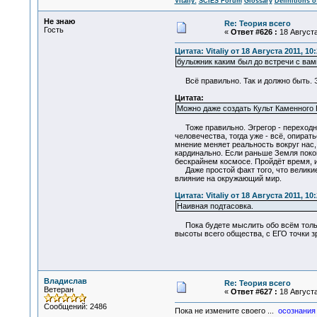
Vitaliy:
SCIES Forum
Glossary
Definitions o
Не знаю
Re: Теория всего
Гость
«
Ответ #626 :
18 Августа
Цитата: Vitaliy от 18 Августа 2011, 10
булыжник каким был до встречи с вами
Всё правильно. Так и должно быть. Э
Цитата:
Можно даже создать Культ Каменного 
Тоже правильно. Эгрегор - переходное
человечества, тогда уже - всё, опират
мнение меняет реальность вокруг нас,
кардинально. Если раньше Земля поко
бескрайнем космосе. Пройдёт время, 
Даже простой факт того, что великие
влияние на окружающий мир.
Цитата: Vitaliy от 18 Августа 2011, 10
Наивная подтасовка.
Пока будете мыслить обо всём только 
высоты всего общества, с ЕГО точки з
Владислав
Re: Теория всего
Ветеран
«
Ответ #627 :
18 Августа
Сообщений: 2486
Пока не измените своего ...
осознания