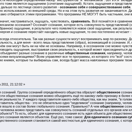
ти необходим определённый набор "инструментов" и "механизмов". Вот ИХ и "вкладыва
что тоже является ощущением (сочетание ощущений). Кстати, ощущения и представле
 дальше по лестнице своего развития -
осознание себя
и
совершенствование себя
.
 использования, из внешней среды. Но и на этом путь развития не заканчивается. Да
о само отбирается этими программами. Что программы НЕ МОГУТ быть частными, они вс
начит, настраиваться, ощущать, чувствовать,
сравнивать
. Всё познаётся в сравнени
еханизм осознания? Осознаёт сознание, которое есть совокупность представлений (
ранное) ощущение, в результате чего появляется новое своё ощущение, как результа
ергия и сознание перестаёт находить новые ощущения, то оно постепенно исчезает - 
гда относительна. Так как разные сущности могут воспринимать мир по-разному. Да 
льность, а для меня - всего лишь представление (образ), возникающий в сознании. И,
 они могут быть ни на чём не основаны. Например, в осознанном сне можно чувствов
зводить ощущения, выстраивая свою реальность, к которой может присоединиться дру
объединяет разные сознание в различные
общественные сознания
, например, чело
еми визуализациями? Всем управляют все те программы, из которого это "всё" состоит.
оме книжек, которые ты выбираешь сам, всегда будет масса навязанных программ тво
 2011, 21:12:02 »
ознаний. Группа сознаний определённого общества образует
общественное
сознани
е эти общественные сознания можно объединять ещё по какому-либо признаку в более г
еальности. У каждого представителя какого-либо общества, как мы знаем, "в голове н
тавитель общества - это не обязательно одно "неделимое" сознание (например, челов
е вошло в состав более глобального сознания. Правильно? А чем
общественное
созн
 человека можно представить как совокупность сознаний отдельных его органов или кле
 объекта"! То есть, объект для единичного сознания есть идея объекта для общественно
ого сознания является объектом. Ещё раз, тоже самое:
Для единичного сознания су
щественного сознания становится самой местностью для единичного сознания, с кото