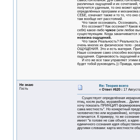
самостоятельной. Для самостоятельнос
различных ощущений и их сочетаний, 
получится удачным, то оно может идти
определённых программ и механизма их
СЕБЕ, означает также и то то, что он
там вообще нет расстояний.
Что такое осознавать. Осознавать, з
Кто осознает? Как осознает? Каков м
себя) какое-либо
чужое
(или любое выб
существующим. Когда заканчивается эн
новизна ощущений.
Что такое Реальность? Реальность все
очень многих их физическое тело - реа
ОЩУЩЕНИЯ. Это и есть материя. Причём
Наше сознание само способно воспрои
ощущения. Одинаковость ощущений и 
И кто же все таки управляет этими вс
будет тобой руководить.)) Правда, кр
Не знаю
Re: Теория всего
Гость
«
Ответ #620 :
17 Августа
Существует определённая иерархия с
птиц, косяк рыбы, муравейник... Дале
хочу показать ПРИНЦИП формирования р
сама местность". Но конкретный предс
человечество или муравейник), которо
отличается. К примеру, то же сознание
имеет "в голове не сам объект, а идею
единичного сознания идея общественн
другими словами: карта местности об