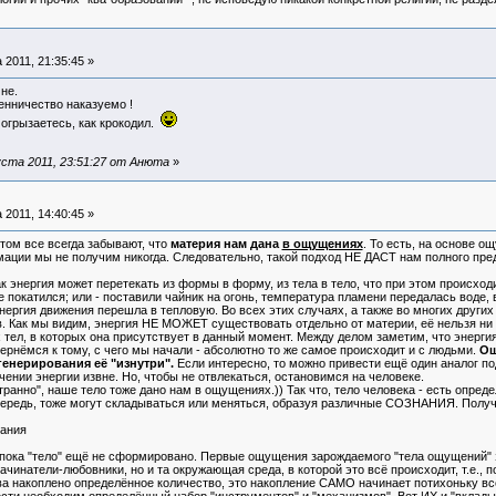
 2011, 21:35:45 »
не.
енничество наказуемо !
 огрызаетесь, как крокодил.
ста 2011, 23:51:27 от Анюта
»
 2011, 14:40:45 »
ом все всегда забывают, что
материя нам дана
в ощущениях
. То есть, на основе 
ции мы не получим никогда. Следовательно, такой подход НЕ ДАСТ нам полного пред
нергия может перетекать из формы в форму, из тела в тело, что при этом происходи
 покатился; или - поставили чайник на огонь, температура пламени передалась воде, в
нергия движения перешла в тепловую. Во всех этих случаях, а также во многих других
в. Как мы видим, энергия НЕ МОЖЕТ существовать отдельно от материи, её нельзя ни
 тел, в которых она присутствует в данный момент. Между делом заметим, что энергия
ернёмся к тому, с чего мы начали - абсолютно то же самое происходит и с людьми.
Ощ
генерирования её "изнутри".
Если интересно, то можно привести ещё один аналог по
чении энергии извне. Но, чтобы не отвлекаться, остановимся на человеке.
странно", наше тело тоже дано нам в ощущениях.)) Так что, тело человека - есть о
редь, тоже могут складываться или меняться, образуя различные СОЗНАНИЯ. Полу
нания
ка "тело" ещё не сформировано. Первые ощущения зарождаемого "тела ощущений" за
ачинатели-любовники, но и та окружающая среда, в которой это всё происходит, т.е., 
 накоплено определённое количество, это накопление САМО начинает потихоньку всё