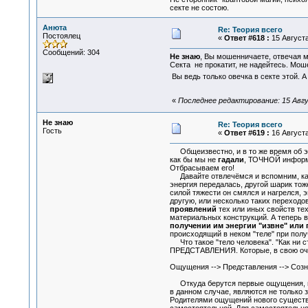
секте не состою.
Анюта
Re: Теория всего
Постоялец
«
Ответ #618 :
15 Августа
Сообщений: 304
Не знаю
, Вы мошенничаете, отвечая м
Секта не прокатит, не надейтесь. Мош
Вы ведь только овечка в секте этой. А
«
Последнее редактирование: 15 Авгу
Не знаю
Re: Теория всего
Гость
«
Ответ #619 :
16 Августа
Общеизвестно, и в то же время об эт
как бы мы не
гадали
, ТОЧНОЙ информа
Отбрасываем его!
Давайте отвлечёмся и вспомним, как э
энергия передалась, другой шарик тоже
силой тяжести он смялся и нагрелся, э
другую, или несколько таких переходо
проявлений
тех или иных свойств тех
материальных конструкций. А теперь в
получении им энергии "извне" или 
происходящий в неком "теле" при полу
Что такое "тело человека". "Как ни 
ПРЕДСТАВЛЕНИЯ. Которые, в свою оче
Ощущения --> Представления --> Соз
Откуда берутся первые ощущения, по
в данном случае, являются не только з
Родителями ощущений нового существа