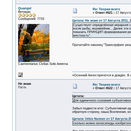
Quangel
Re: Теория всего
Ветеран
«
Ответ #621 :
17 Августа
Сообщений: 7733
Цитата: Не знаю от 17 Августа 2011, 
Существует определённая иерархия со
косяк рыбы, муравейник... Далее эти 
показать ПРИНЦИП формирования реальн
местность".
Прочитайте наконец "Трансерфинг реа
Сaementarius Civitas Solis Aeterna
«Осенний Ангел прячется в дождях. В л
Не знаю
Re: Теория всего
Гость
«
Ответ #622 :
17 Августа
Цитата:
Для единичного сознания субъективн
Забыл подвести итог: Субъективная и
обратную сторону, наша Вселенная, к
Цитата: Urbis Numen от 17 Августа 20
сколько можно велосипеды изобретать