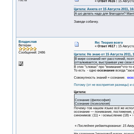
Гость
«
Ответ #616 :
15 Августа
Цитата: Анюта от 15 Августа 2011, 16
А шо делать надо для благодати? Ман
Заведи собачку.
Владислав
Re: Теория всего
Ветеран
«
Ответ #617 :
15 Августа
Сообщений: 2486
Цитата: Не знаю от 15 Августа 2011, 1
В мире сознаний нет расстояний, поэт
отталкивается, выстраивая уже свои 
В этих "словах" про "внимание"что-то 
То есть - одно
осознание
всегда "зас
Совокупность знаний = сознание.
осо
Потому (от не восприятия разницы) и 
Цитата:
Сознание (философия)
Сознание (психология)
Почему-тов нашем языке всё же испол
осознание — понимание, постижение, 
синонимов: (11) • ↑осмысление (18) 
«
Последнее редактирование: 15 Авгу
Не сторонник "квантовой магии, психо