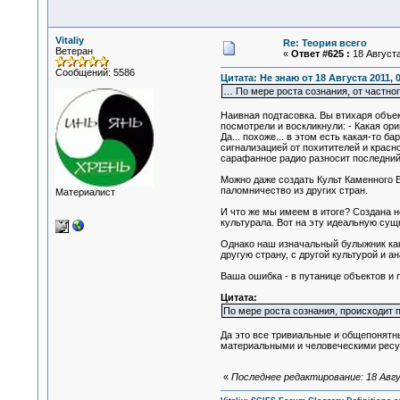
Vitaliy
Re: Теория всего
Ветеран
«
Ответ #625 :
18 Августа
Сообщений: 5586
Цитата: Не знаю от 18 Августа 2011, 
… По мере роста сознания, от частно
Наивная подтасовка. Вы втихаря объек
посмотрели и воскликнули: - Какая ор
Да... похоже... в этом есть какая-то 
сигнализацией от похитителей и крас
сарафанное радио разносит последний 
Можно даже создать Культ Каменного 
паломничество из других стран.
Материалист
И что же мы имеем в итоге? Создана н
культурала. Вот на эту идеальную сущ
Однако наш изначальный булыжник каки
другую страну, с другой культурой и а
Ваша ошибка - в путанице объектов и 
Цитата:
По мере роста сознания, происходит 
Да это все тривиальные и общепонятн
материальными и человеческими ресурс
«
Последнее редактирование: 18 Август