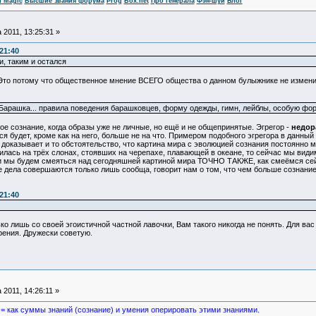
f Magic
Высшие звания форума
Prog
Box.net
Про генерала
Фэн-шуй
Блог
 2011, 13:25:31 »
:21:40
, таким и остался
то потому что общественное мнение ВСЕГО общества о данном булыжнике не изменил
Барашка... правила поведения барашковцев, форму одежды, гимн, лейблы, особую фор
 сознание, когда образы уже не личные, но ещё и не общепринятые. Эгрегор -
недор
ься будет, кроме как на него, больше не на что. Примером подобного эгрегора в данны
 доказывает и то обстоятельство, что картина мира с эволюцией сознания постоянно м
илась на трёх слонах, стоявших на черепахе, плавающей в океане, то сейчас мы вид
и мы будем смеяться над сегодняшней картиной мира ТОЧНО ТАКЖЕ, как смеёмся сей
 дела совершаются только лишь сообща, говорит нам о том, что чем больше сознани
:21:40
лишь со своей эгоистичной частной лавочки, Вам такого никогда не понять. Для вас
рения. Дружески советую.
 2011, 14:26:11 »
 = как суммы знаний (сознание) и умения оперировать этими знаниями.