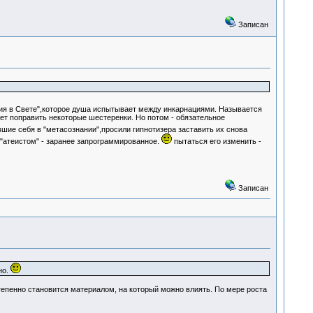
Записан
ия в Свете",которое душа испытывает между инкарнациями. Называется
ет поправить некоторые шестеренки. Но потом - обязательное
ие себя в "метасознании",просили гипнотизера заставить их снова
 "атеистом" - заранее запрограммированное.
пытаться его изменить -
Записан
но.
епенно становится материалом, на который можно влиять. По мере роста