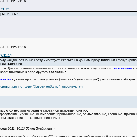
 2011, 19:16:15 »
:01:23
тры читать?
 2011, 19:50:33 »
7:11:14
ому каждое сознание сразу чувствует, сколько на данном представлении сфокусировано
представления.
есть. Для со_знаний возможно и нет расстояний, но вот в зону внимания
осознания
что
екает" внимание к себе другого
осознания
.
знания
- уже не просто совокупность (удачная "суперпозиция") разрозненных абстрак
советы именно такие "Заведи собачку" генерируются.
ьзуются несколько разные слова - смысловые понятия.
уразумение, уяснение, осмысление; проникновение, осмысливание, сознание, признани
• ↑осмысливание … Словарь синонимов
ста 2011, 20:13:50 от Владислав
»
логии и прочих "ква-образований"", не исповедую никакой конкретной религии, не раз