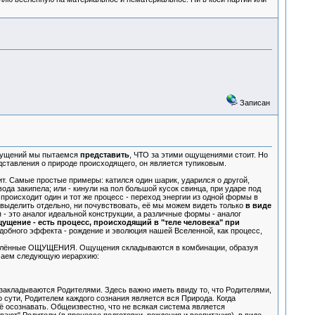
Записан
ощущений мы пытаемся
представить
, ЧТО за этими ощущениями стоит. Но
ставления о природе происходящего, он является тупиковым.
т. Самые простые примеры: катился один шарик, ударился о другой,
ода закипела; или - кинули на пол большой кусок свинца, при ударе под
 происходит один и тот же процесс - переход энергии из одной формы в
 выделить отдельно, ни почувствовать, её мы можем видеть только
в виде
 - это аналог идеальной конструкции, а различные формы - аналог
ущение - есть процесс, происходящий в "теле человека" при
добного эффекта - рождение и эволюция нашей Вселенной, как процесс,
пределённые ОЩУЩЕНИЯ. Ощущения складываются в комбинации, образуя
чаем следующую иерархию:
кладываются Родителями. Здесь важно иметь ввиду то, что Родителями,
по сути, Родителем каждого сознания является вся Природа. Когда
 осознавать. Общеизвестно, что не всякая система является