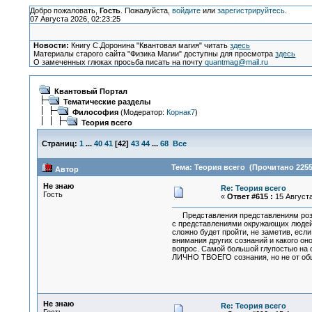
Добро пожаловать,
Гость
. Пожалуйста,
войдите
или
зарегистрируйтесь
.
07 Августа 2026, 02:23:25
Новости:
Книгу С.Доронина "Квантовая магия" читать
здесь
Материалы старого сайта "Физика Магии" доступны для просмотра
здесь
О замеченных глюках просьба писать на почту
quantmag@mail.ru
Квантовый Портал
Тематические разделы
Философия
(Модератор:
Корнак7
)
Теория всего
Страниц:
1
...
40
41
[
42
]
43
44
...
68
Все
Тема: Теория всего (Прочитано 2255
Автор
Не знаю
Re: Теория всего
Гость
«
Ответ #615 :
15 Августа
Представления представлениям рознь. 
с представлениями окружающих людей. 
сложно будет пройти, не заметив, есл
внимания других сознаний и какого оно
вопрос. Самой большой глупостью на 
ЛИЧНО ТВОЕГО сознания, но не от об
Не знаю
Re: Теория всего