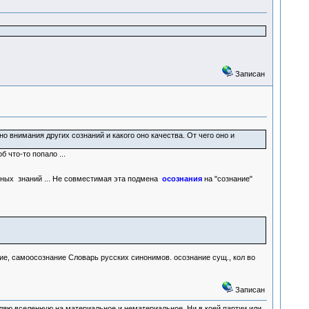
Записан
 внимания других сознаний и какого оно качества. От чего оно и
б что-то попало ...
тных знаний ... Не совместимая эта подмена
осознания
на "сознание"
е, самоосознание Словарь русских синонимов. осознание сущ., кол во
Записан
деляю вселенную на материальное и нематериальное. Ни в коей партии или