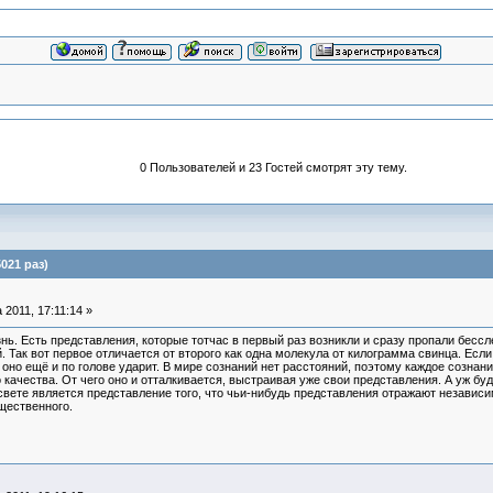
0 Пользователей и 23 Гостей смотрят эту тему.
021 раз)
 2011, 17:11:14 »
Есть представления, которые тотчас в первый раз возникли и сразу пропали бесслед
Так вот первое отличается от второго как одна молекула от килограмма свинца. Если
и оно ещё и по голове ударит. В мире сознаний нет расстояний, поэтому каждое созна
 качества. От чего оно и отталкивается, выстраивая уже свои представления. А уж буду
свете является представление того, что чьи-нибудь представления отражают независ
щественного.