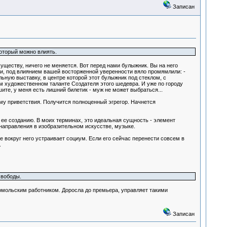
Записан
который можно влиять.
уществу, ничего не меняется. Вот перед нами булыжник. Вы на него
 и, под влиянием вашей восторженной уверенности вяло промямлили: -
льную выставку, в центре которой этот булыжник под стеклом, с
м художественном таланте Создателя этого шедевра. И уже по городу
те, у меня есть лишний билетик - муж не может выбраться...
му приветствия. Получится полноценный эгрегор. Начнется
ее созданию. В моих терминах, это идеальная сущность - элемент
 направления в изобразительном искусстве, музыке.
е вокруг него устраивает социум. Если его сейчас перенести совсем в
.
свободы.
омольским работником. Доросла до премьера, управляет такими
Записан