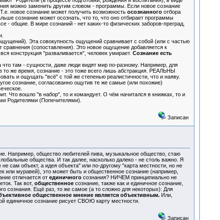
ют" Родители (в процессе подготовки, рождения и воспитания), в виде
ния можно заменить другим словом - программы. Если новое сознание
 Т.е. новое сознание может получить возможность
осознанного
отбора
льше сознание может осознать, что то, что оно отбирает программы
е - общие. В мире сознаний - нет каких-то физических заборов-преград,
и.
ощущений). Эта совокупность ощущений сравнивает с собой (или с частью
т сравнения (сопоставления). Это новое ощущение добавляется к
вся конструкция "разваливается", человек умирает.
Сознание есть
что там - сущности, даже люди видят мир по-разному. Например, для
 в то же время, сознание - это тоже всего лишь абстракция. РЕАЛЬНЫ
ать и ощущать "всё" с той же степенью реалистичности, что и наяву.
гое сознание, согласованно ощутив те же самые (или похожие)
веческое.
 Что вошло "в набор", то и командует. О чём начитался в книжках, то и
ими Родителями (Попечителями).
Записан
е. Например, общество любителей пива, музыкальное общество, стаю
лобальные общества. И так далее, насколько далеко - не столь важно. Я
е сам объект, а идея объекта" или по-другому "карта местности, но не
ек или муравей), это может быть и общественное сознание (например,
ание отличается от
единичного
сознания? НИЧЕМ принципиально не
ток. Так вот,
общественное
сознание, также как и единичное сознание,
го сознания. Ещё раз, то же самое (а то сложно для некоторых): Для
бъективное общественное мнение является объективным.
Или,
рой единичное сознание рисует СВОЮ карту местности.
Записан