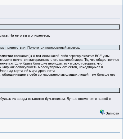
ось. На него вы и опираетесь.
му приветствия. Получится полноценный эгрегор.
азвитое
сознание.)) А вот если какой-либо эгрегор охватит ВСЕ умы
й момент является материализм с его картиной мира. То, что общественное
еняется. Если брать большие периоды, то - можно говорить, что
им мир как совокупность молекулярных объектов, находящихся в
час над картиной мира древности.
е, объединившее в себе согласованно мыслящих людей, тем больше его
 булыжник всегда останется булыжником. Лучше посмотрите на всё с
Записан