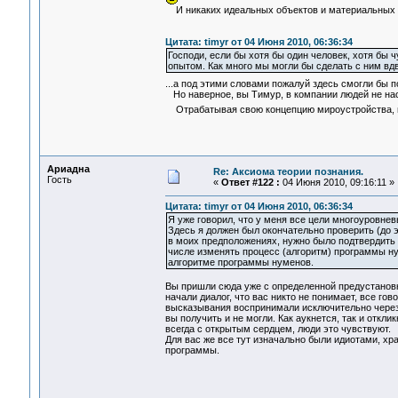
И никаких идеальных объектов и материальных 
Цитата: timyr от 04 Июня 2010, 06:36:34
Господи, если бы хотя бы один человек, хотя бы
опытом. Как много мы могли бы сделать с ним вдв
...а под этими словами пожалуй здесь смогли бы 
Но наверное, вы Тимур, в компании людей не нас
Отрабатывая свою концепцию мироустройства, на
Ариадна
Re: Аксиома теории познания.
Гость
«
Ответ #122 :
04 Июня 2010, 09:16:11 »
Цитата: timyr от 04 Июня 2010, 06:36:34
Я уже говорил, что у меня все цели многоуровнев
Здесь я должен был окончательно проверить (до э
в моих предположениях, нужно было подтвердить 
числе изменять процесс (алгоритм) программы ну
алгоритме программы нуменов.
Вы пришли сюда уже с определенной предустанов
начали диалог, что вас никто не понимает, все гов
высказывания воспринимали исключительно через 
вы получить и не могли. Как аукнется, так и откл
всегда с открытым сердцем, люди это чувствуют.
Для вас же все тут изначально были идиотами, хра
программы.