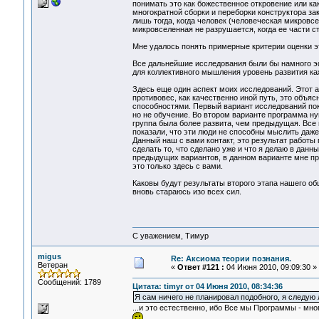
понимать это как божественное откровение или как
многократной сборки и переборки конструктора за
лишь тогда, когда человек (человеческая микровсе
микровселенная не разрушается, когда ее части
Мне удалось понять примерные критерии оценки э
Все дальнейшие исследования были бы намного э
для коллективного мышления уровень развития к
Здесь еще один аспект моих исследований. Этот 
противовес, как качественно иной путь, это об
способностями. Первый вариант исследований пок
но не обучение. Во втором варианте программа н
группа была более развита, чем предыдущая. Все
показали, что эти люди не способны мыслить даже
Данный наш с вами контакт, это результат работы
сделать то, что сделано уже и что я делаю в дан
предыдущих вариантов, в данном варианте мне пр
это только здесь с вами.
Каковы будут результаты второго этапа нашего общ
вновь стараюсь изо всех сил.
С уважением, Тимур
migus
Re: Аксиома теории познания.
Ветеран
«
Ответ #121 :
04 Июня 2010, 09:09:30 »
Сообщений: 1789
Цитата: timyr от 04 Июня 2010, 08:34:36
Я сам ничего не планировал подобного, я следую
...и это естественно, ибо Все мы Программы - м