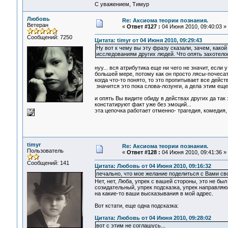
С уважением, Тимур
Любовь
Re: Аксиома теории познания.
Ветеран
«
Ответ #127 :
04 Июня 2010, 09:40:03 »
Сообщений: 7250
Цитата: timyr от 04 Июня 2010, 09:29:43
Ну вот к чему вы эту фразу сказали, зачем, како
исследованиям других людей. Что опять захотело
нуу... вся атрибутика еще ни чего не значит, если
большей мере, потому как он просто лясы-почесать
когда что-то понято, то это пропитывает все действ
значится это пока слова-лозунги, а дела этим еще
и опять Вы видите обиду в действах других да так 
констатируют факт уже без эмоций...
эта цепочка работает отменно- трагедия, комедия, 
timyr
Re: Аксиома теории познания.
Пользователь
«
Ответ #128 :
04 Июня 2010, 09:41:36 »
Сообщений: 141
Цитата: Любовь от 04 Июня 2010, 09:16:32
печально, что мое желание поделиться с Вами сво
Нет, нет, Люба, упрек с вашей стороны, это не был
созидательный, упрек подсказка, упрек направляю
на какие-то ваши высказывания в мой адрес.
Вот кстати, еще одна подсказка:
Цитата: Любовь от 04 Июня 2010, 09:28:02
вот с этим не соглашусь...