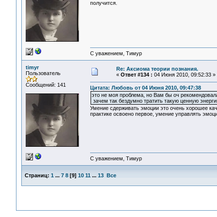
получится.
С уважением, Тимур
timyr
Re: Аксиома теории познания.
Пользователь
«
Ответ #134 :
04 Июня 2010, 09:52:33 »
Сообщений: 141
Цитата: Любовь от 04 Июня 2010, 09:47:38
это не моя проблема, но Вам бы оч рекомендовала
зачем так бездумно тратить такую ценную энергию
Умение сдерживать эмоции это очень хорошее каче
практике освоено первое, умение управлять эмо
С уважением, Тимур
Страниц:
1
...
7
8
[
9
]
10
11
...
13
Все