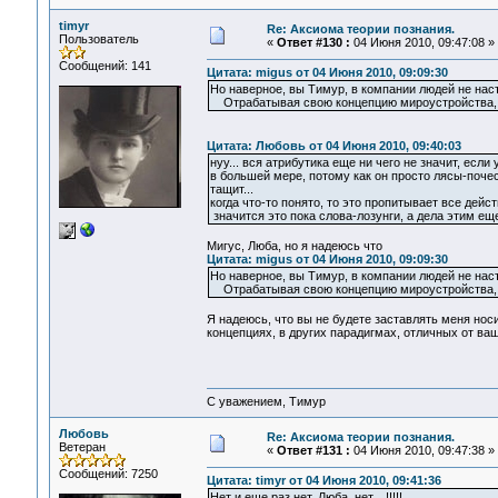
timyr
Re: Аксиома теории познания.
Пользователь
«
Ответ #130 :
04 Июня 2010, 09:47:08 »
Сообщений: 141
Цитата: migus от 04 Июня 2010, 09:09:30
Но наверное, вы Тимур, в компании людей не нас
Отрабатывая свою концепцию мироустройства, на
Цитата: Любовь от 04 Июня 2010, 09:40:03
нуу... вся атрибутика еще ни чего не значит, есл
в большей мере, потому как он просто лясы-почес
тащит...
когда что-то понято, то это пропитывает все действ
значится это пока слова-лозунги, а дела этим еще
Мигус, Люба, но я надеюсь что
Цитата: migus от 04 Июня 2010, 09:09:30
Но наверное, вы Тимур, в компании людей не нас
Отрабатывая свою концепцию мироустройства, на
Я надеюсь, что вы не будете заставлять меня нос
концепциях, в других парадигмах, отличных от ва
С уважением, Тимур
Любовь
Re: Аксиома теории познания.
Ветеран
«
Ответ #131 :
04 Июня 2010, 09:47:38 »
Сообщений: 7250
Цитата: timyr от 04 Июня 2010, 09:41:36
Нет и еще раз нет, Люба, нет....!!!!!