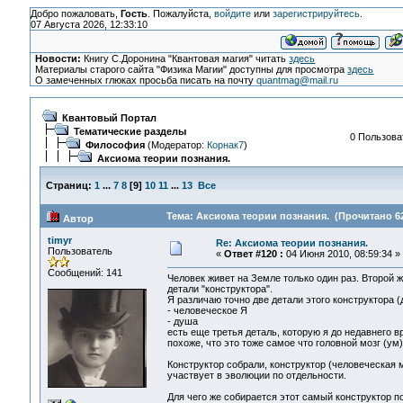
Добро пожаловать,
Гость
. Пожалуйста,
войдите
или
зарегистрируйтесь
.
07 Августа 2026, 12:33:10
Новости:
Книгу С.Доронина "Квантовая магия" читать
здесь
Материалы старого сайта "Физика Магии" доступны для просмотра
здесь
О замеченных глюках просьба писать на почту
quantmag@mail.ru
Квантовый Портал
Тематические разделы
0 Пользоват
Философия
(Модератор:
Корнак7
)
Аксиома теории познания.
Страниц:
1
...
7
8
[
9
]
10
11
...
13
Все
Тема: Аксиома теории познания. (Прочитано 62
Автор
timyr
Re: Аксиома теории познания.
Пользователь
«
Ответ #120 :
04 Июня 2010, 08:59:34 »
Сообщений: 141
Человек живет на Земле только один раз. Второй 
детали "конструктора".
Я различаю точно две детали этого конструктора (
- человеческое Я
- душа
есть еще третья деталь, которую я до недавнего 
похоже, что это тоже самое что головной мозг (ум
Конструктор собрали, конструктор (человеческая 
участвует в эволюции по отдельности.
Для чего же собирается этот самый конструктор п