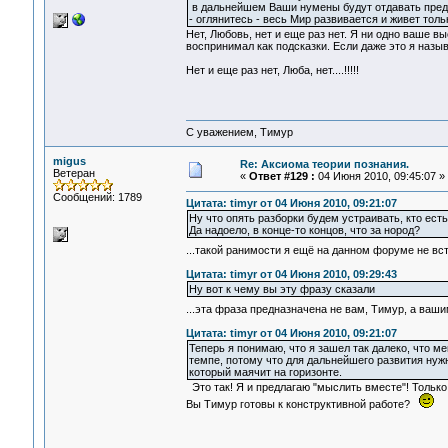
в дальнейшем Ваши нумены будут отдавать предп
- оглянитесь - весь Мир развивается и живет толь
Нет, Любовь, нет и еще раз нет. Я ни одно ваше вы
воспринимал как подсказки. Если даже это я назы
Нет и еще раз нет, Люба, нет....!!!!!
С уважением, Тимур
migus
Re: Аксиома теории познания.
Ветеран
«
Ответ #129 :
04 Июня 2010, 09:45:07 »
Сообщений: 1789
Цитата: timyr от 04 Июня 2010, 09:21:07
Ну что опять разборки будем устраивать, кто есть
Да надоело, в конце-то концов, что за нород?
...такой ранимости я ещё на данном форуме не в
Цитата: timyr от 04 Июня 2010, 09:29:43
Ну вот к чему вы эту фразу сказали
...эта фраза предназначена не вам, Тимур, а ва
Цитата: timyr от 04 Июня 2010, 09:21:07
Теперь я понимаю, что я зашел так далеко, что м
темпе, потому что для дальнейшего развития нуж
который маячит на горизонте.
Это так! Я и предлагаю "мыслить вместе"! Только
Вы Тимур готовы к конструктивной работе?