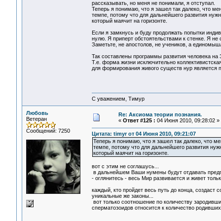
рассказывать, но меня не понимали, я отступал.
Теперь я понимаю, что я зашел так далеко, что ме
темпе, потому что для дальнейшего развития нуж
который маячит на горизонте.
Если я замкнусь и буду продолжать попытки инди
нулю. Я приперт обстоятельствами к стенке. Я н
Заметьте, не апостолов, не учеников, а единомыш
Так составлены программы развития человека на 
Т.е. форма жизни исключительно коллективистска
для формирования живого существ нур является 
С уважением, Тимур
Любовь
Re: Аксиома теории познания.
Ветеран
«
Ответ #125 :
04 Июня 2010, 09:28:02 »
Сообщений: 7250
Цитата: timyr от 04 Июня 2010, 09:21:07
Теперь я понимаю, что я зашел так далеко, что м
темпе, потому что для дальнейшего развития нуж
который маячит на горизонте.
вот с этим не соглашусь...
в дальнейшем Ваши нумены будут отдавать предп
- оглянитесь - весь Мир развивается и живет толь
каждый, кто пройдет весь путь до конца, создаст
уникальные же законы...
вот только соотношение по количеству зародивши
сперматозоидов относится к количество родившихс