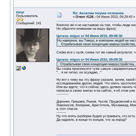
timyr
Re: Аксиома теории познания.
Пользователь
«
Ответ #126 :
04 Июня 2010, 09:29:43 »
Сообщений: 141
Конечно же я не настаиваю на том, чтобы люди но
Но обратите внимание на вашу фразу:
Цитата: migus от 04 Июня 2010, 09:09:30
Но наверное, вы Тимур, в компании людей не нас
Отрабатывая свою концепцию мироустройства, на
Снова все с нуля, снова тот же самый результат, ч
Цитата: migus от 04 Июня 2010, 09:09:30
Отрабатывая свою концепцию мироустройства, на
Вы снова произносите туже самую сакраментальну
"... я не читал, но осуждаю..."
Ну вот к чему вы эту фразу сказали, зачем, какой
исследованиям других людей. Что опять захотело
Или вы ждете, что я сейчас здесь должен начать п
написал в своих книгах и на сайтах, я об этом уж
----------
Доронин, Гришаев, Рыков, Чусов, Прудковский и 
Ломоносов, Коперник, Аристотель, Мухаммад, Моисе
в этот список.
--------
Ну что опять разборки будем устраивать, кто есть
Да надоело, в конце-то концов, что за нород?