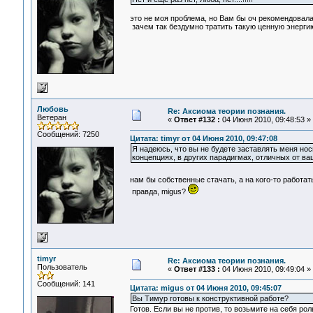
это не моя проблема, но Вам бы оч рекомендовала 
зачем так бездумно тратить такую ценную энергию,
Любовь
Re: Аксиома теории познания.
Ветеран
«
Ответ #132 :
04 Июня 2010, 09:48:53 »
Сообщений: 7250
Цитата: timyr от 04 Июня 2010, 09:47:08
Я надеюсь, что вы не будете заставлять меня но
концепциях, в других парадигмах, отличных от ва
нам бы собственные стачать, а на кого-то работат
правда, migus?
timyr
Re: Аксиома теории познания.
Пользователь
«
Ответ #133 :
04 Июня 2010, 09:49:04 »
Сообщений: 141
Цитата: migus от 04 Июня 2010, 09:45:07
Вы Тимур готовы к конструктивной работе?
Готов. Если вы не против, то возьмите на себя р