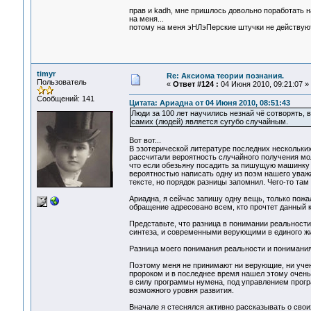
прав и kadh, мне пришлось довольно поработать н
на меня...
потому на меня эНЛэПерские штучки не действуют
timyr
Re: Аксиома теории познания.
Пользователь
«
Ответ #124 :
04 Июня 2010, 09:21:07 »
Сообщений: 141
Цитата: Ариадна от 04 Июня 2010, 08:51:43
Люди за 100 лет научились незнай чё сотворять,
самих (людей) является сугубо случайным.
Вот вот...
В эзотерической литературе последних нескольких 
рассчитали вероятность случайного получения мол
что если обезьяну посадить за пишущую машинку 
вероятностью написать одну из поэм нашего уваж
тексте, но порядок разницы запомнил. Чего-то там 
Ариадна, я сейчас запишу одну вещь, только пожа
обращение адресовано всем, кто прочтет данный 
Представьте, что разница в понимании реальност
синтеза, и современными верующими в единого жи
Разница моего понимания реальности и понимания
Поэтому меня не принимают ни верующие, ни учены
пророком и в последнее время нашел этому очень в
в силу программы нумена, под управлением прог
возможного уровня развития.
Вначале я стеснялся активно рассказывать о своих