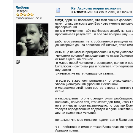
Любовь
Re: Аксиома теории познания.
Ветеран
«
Ответ #123 :
04 Июня 2010, 09:16:32 »
Сообщений: 7250
timyr
, здря Вы полагаете, что мои знания давались
если только легкость для Вас - это умение приме
преображения...
но для мужчин нет табу на Иньские атрибуты, как
просчитывая результат... и все это по принципу - н
работа со звонами, т.е. с собственной реакцией на
до которой я дошла собственной жизнью, тоже смог
есть еще не малые предкновение на пути учительс
человеки по своей природе еще не стали безкорыс
остался гдесь на отшибе...
в массе своей человеки эгоцентрики, на чем и п
Виталюсик - он-то как раз и полагает, что подмазав
случается...
значится, не на ту лошадку он ставит...
и если есть жесткая программа - то только одна -
эволюционирующим уровням Вселенной...
и мы должны этой проге соответствовать, потому к
ессно...
и как результат того, что эгоцентрики преобладают
написать, но мало тех, кто читает для того, чтобы 
но это и часть проги на эволюцию, потому как Все
требует определенных подходов и в ученичестве и
других граничных условий...
печально, что мое желание поделиться с Вами сво
зы... собственно именно такая Ваша реакция прово
Ариадна права...