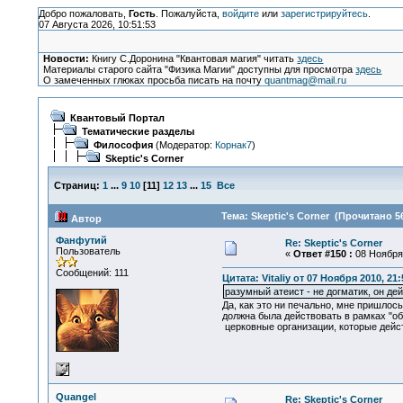
Добро пожаловать,
Гость
. Пожалуйста,
войдите
или
зарегистрируйтесь
.
07 Августа 2026, 10:51:53
Новости:
Книгу С.Доронина "Квантовая магия" читать
здесь
Материалы старого сайта "Физика Магии" доступны для просмотра
здесь
О замеченных глюках просьба писать на почту
quantmag@mail.ru
Квантовый Портал
Тематические разделы
Философия
(Модератор:
Корнак7
)
Skeptic's Corner
Страниц:
1
...
9
10
[
11
]
12
13
...
15
Все
Тема: Skeptic's Corner (Прочитано 5
Автор
Фанфутий
Re: Skeptic's Corner
Пользователь
«
Ответ #150 :
08 Ноября 
Сообщений: 111
Цитата: Vitaliy от 07 Ноября 2010, 21:
разумный атеист - не догматик, он де
Да, как это ни печально, мне пришлос
должна была действовать в рамках "о
церковные организации, которые дейс
Quangel
Re: Skeptic's Corner