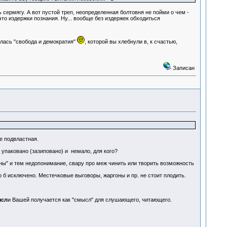
 сермягу. А вот пустой треп, неопределенная болтовня не пойми о чем -
то издержки познания. Ну... вообще без издержек обходиться
илась "свобода и демократия"
, которой вы хлебнули в, к счастью,
Записан
е подвластная.
 упаковано (зазиповано) и немало, для кого?
ны" и тем недопонимание, свару про меж чинить или творить возможность
 б исключено. Местечковые выговоры, жаргоны и пр. не стоит плодить.
ысл
и Вашей получается как "смысл" для слушающего, читающего.