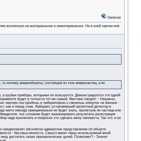
Записан
деляю вселенную на материальное и нематериальное. Ни в коей партии или
, то почему макрообъекты, состоящие из этих микрочастиц, и их
, а грубые приборы, которыми он пользуется. Демонстрируется это одной
рименте будет в точности тот же самый. Мистики говорят:
- Неважно,
ия: наутро ты придешь в лабораторию и сможешь глянуть на данные -
ост, как и перед этим. Лаборант, установивший пролетный детектор в
да никто никогда принципиально не будет знать, пролетала ли частица или
блюдателя, чье сознание будет анализировать результаты регистрации
бор надо выключить и попросил это сделать жену-лингвиста. Так что: и ее
но предполагает абсолютно адекватное представление об объекте
тивности - бессмысленность. Смысл имеет лишь используемый мной
лицу достигать своих прагматических целей. Позволяет? - Значит
ьзя.