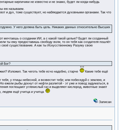
ентарные кирпичики не известно и не знамо, будет ли когда-нибудь
мы ею называем.
вот и дух, тоже существует, но наблюдается духовными органами. Так что
бездумно. У него должна быть цель. Никаких данных относительно Высших
 вот мечтаешь о создании ИИ, а с какой такой целью? Будет ли созданный
жели ты ему предоставишь свободу воли, то он тебя как создателя пошлёт
ом своё существование. А как ты Искусственному Разуму свою
ой Бог?
жил? Изложил. Так чеготь тебе есчо надобно, старче
Какие тебе ещё
 тебя, у птицы небесной, и возвестит тебе; или побеседуй с землею, и
Но ежели рыбы дохнут от нефти разлитой - эт уже и повод задуматься, в
стения поглощают углекислый газ и выделяют кислород, животные знают
но, людям ещё учитца и учитца
Записан