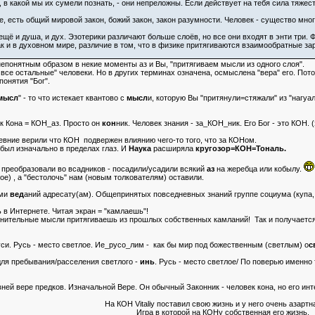
 в какой мы их сумели познать, - они непреложны. Если действует на тебя сила тяжест
, есть общий мировой закон, божий закон, закон разумности. Человек - существо мног
ещё и душа, и дух. Эзотерики различают больше слоёв, но все они входят в энти три. 
к и в духовном мире, различие в том, что в физике притягиваются взаимообратные за
непонятным образом в некие моменты аз и Вы, "притягиваем мысли из одного слоя".
 все остальные" человеки. Но в других терминах означена, осмыслена "вера" его. Пот
понятия "Бог".
мысл
" - то что истекает квантово с
мысл
и, которую Вы "притянули=стяжали" из "нагуал
к Кона = КОН_аз. Просто он
кон
ник. Человек знания - за_КОН_ник. Его Бог - это КОН. 
евние верили что КОН подвержен влиянию чего-то того, что за КОНом.
 был изначально в пределах глаз. И
Наука
расширяла
кругозор=КОН=Тональ.
 преобразовали во всадников - посадили/усадили всякий
аз
на жеребца или кобылу.
е) , а "бестолочь" нам (новым толкователям) оставили.
ами
вед
аний адресату(ам). Общепринятых повседневных знаний группе социума (купа, 
 в Интернете. Читая экран = "камлаешь"!
ительные мысли притягиваешь из прошлых собственных камланий! Так и получаетс
уси. Русь - место светлое. Ие_русо_лим - как бы мир под божественным (светлым) о
с
для пребывания/расселения светлого -
инь
. Русь - место светлое/ По поверью именно 
евней вере предков. Изначальной Вере. Он обычный Законник - человек кона, но его и
На КОН Vitaliy поставил свою жизнь и у него очень азартна
Игра в которой на КОНу собственная его жизнь.