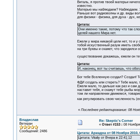
Виталь, я против твоей матерьи ничего
известно.
Матерью мы наблюдаем? Наблюдаем. Зн
Раньше вот радиоволны и др. виды вол
для физики - физика, для духа - дух, к
Цитата:
Они именно такие, потому что так сл
целей нашего Мира нет.
Ежели у мира никакой цели нет, то и у
тобой искуственный разум иметь свобо
на три буквы и скажет, что зародилси
существование докажешь, ежели он т
Цитата:
И, наконец, вот ты считаешь, что обо
Бог тебе Вселенную создал? Создал! Т
ФДИ создать или стереть? Тебе мало,
Ежели мало, то дальше как раз и сам д
наставит тебя, и скажут тебе рыбы мор
том ли направлении движемся, товарис
как регулировать свою численность (е
«
Последнее редактирование: 08 Нояб
Владислав
Re: Skeptic's Corner
Ветеран
«
Ответ #153 :
08 Ноября 
Сообщений: 2486
Цитата: Ариадна от 08 Ноября 2010, 
Цитата: Vitaliy от Вчера в 22:41:12