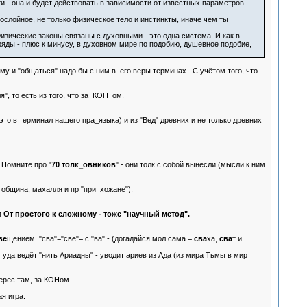
и - она и будет действовать в зависимости от известных параметров.
ослойное, не только физическое тело и инстинкты, иначе чем ты
Физические законы связаны с духовными - это одна система. И как в
ряды - плюс к минусу, в духовном мире по подобию, душевное подобие,
ому и "общаться" надо бы с ним в его веры терминах. С учётом того, что
я", то есть из того, что за_КОН_ом.
(это в терминал нашего пра_языка) и из "Вед" древних и не только древних
Помните про "
70 толк_овников
" - они толк с собой вынесли (мысли к ним
община, махалля и пр "при_хожане").
я
От простого к сложному - тоже "научный метод".
ве
щением. "сва"="све"= с "ва" - (догадайся мол сама =
сва
ха,
сва
т и
туда ведёт "нить Ариадны" - уводит ариев из Ада (из мира Тьмы в мир
нтерес там, за КОНом.
я игра.