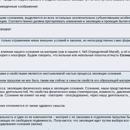
приведенным соображения:
шим сознанием, выделяется из всех остальных исключительно субъективными особен
цию. Соответственно должна претерпевать изменения и эволюцию и проекция бытия в
ередерг:
е только отражением неких внешних условий и законов, но непосредственно само форм
м влиянии нашего сознания на материю (как в нашем п. №5 Определений Магий), а об
оворил о ноосфере. Будем говорить, что вольная или невольная попытка втянуть
Созна
нами и свойствами является неотъемлемой частью процесса эволюции сознания.
 прошлом не мог быть таким как сейчас в смысле свойств его образующей материи
есса: эволюцию физического мира и эволюцию сознания. Сознание, наши представлен
ных деятельностей. Но свойства физического мира (температура, влажность, давлени
в. Сознание же влияет на мир - повторяю - опосредованно, через нашу деятельность
ьнее отклоняется от линии здравого смысла:
еальность и один из ее компонентов – материя с ее законами в отдаленном прошлом
вающих ее свободную подвижность. Получается, что эволюция идет путем выбора все 
цирования сознания (жизни).