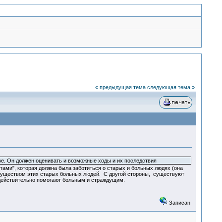
« предыдущая тема
следующая тема »
тве. Он должен оценивать и возможные ходы и их последствия
тами", которая должна была заботиться о старых и больных людях (она
имуществом этих старых больных людей. С другой стороны, существуют
действительно помогают больным и страждущим.
Записан