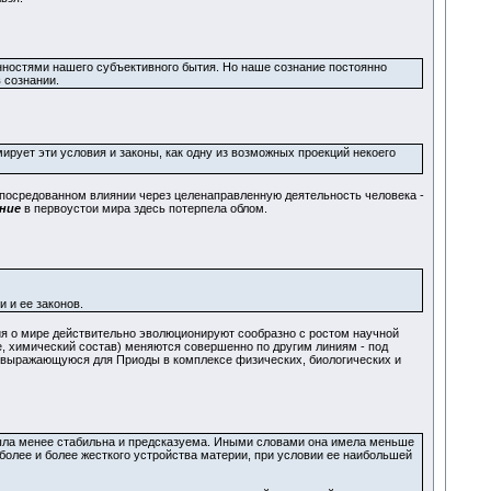
ностями нашего субъективного бытия. Но наше сознание постоянно
 сознании.
ирует эти условия и законы, как одну из возможных проекций некоего
 опосредованном влиянии через целенаправленную деятельность человека -
ние
в первоустои мира здесь потерпела облом.
 и ее законов.
ия о мире действительно эволюционируют сообразно с ростом научной
е, химический состав) меняются совершенно по другим линиям - под
, выражающуюся для Приоды в комплексе физических, биологических и
 была менее стабильна и предсказуема. Иными словами она имела меньше
более и более жесткого устройства материи, при условии ее наибольшей