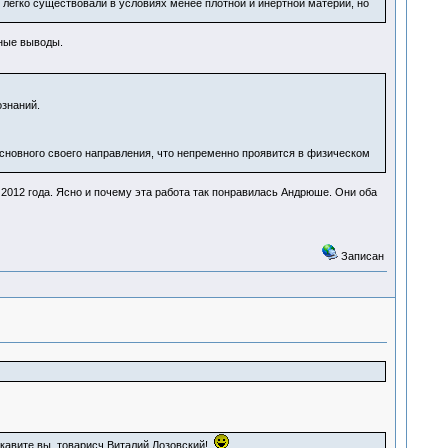
е легко существовали в условиях менее плотной и инертной материи, но
ные выводы.
знаний.
овного своего направления, что непременно проявится в физическом
2012 года. Ясно и почему эта работа так понравилась Андрюше. Они оба
Записан
укавите вы, товарисч Виталий Лозовский!