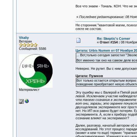
Все что знаем - Тональ. КОН. Что не з
«
Последнее редактирование: 08 Нояб
Не сторонник "квантовой магии, психо
секте не состою.
Vitaliy
Re: Skeptic's Corner
Ветеран
«
Ответ #154 :
08 Ноября 
Сообщений: 5586
Цитата: Urbis Numen от 07 Ноября 20
... Вот,только сегодня запостил "Эво
Вот именно так оно на самом деле все
Неверно. Не рулит. Вы с ним допускает
Цитата: Пузиков
Вот только остается открытым вопрос
поведение приобретают некую объекти
Материалист
Эту ошибку мы с Валерой и Пипой раз
левой. Исключаем участие наблюдател
что твоего сознания в эксперименте
вот они, заразы, это заранее почувс
двухщелевом эксперименте мог просто 
нет. Но ИП все равно будет потерян. 
эксперимента. А, если к прибору подой
сознание влияет на эксперимент?
Далее, разговор, начатый автором об 
исследований. Но этот процесс парад
(может и кем-то еще) термин: "прагма
объективированно. Изменятся его цели