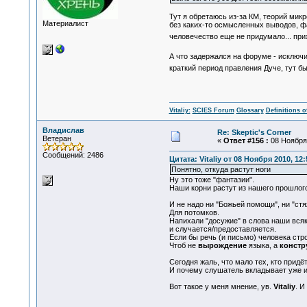
Тут я обретаюсь из-за КМ, теорий микр
Материалист
без каких-то осмысленных выводов, фа
человечество еще не придумало... при
А что задержался на форуме - исключ
краткий период правления Дуче, тут бы
Vitaliy:
SCIES Forum
Glossary
Definitions o
Владислав
Re: Skeptic's Corner
Ветеран
«
Ответ #156 :
08 Ноября 
Сообщений: 2486
Цитата: Vitaliy от 08 Ноября 2010, 12:
Понятно, откуда растут ноги
Ну это тоже "фантазии".
Наши корни растут из нашего прошлого
И не надо ни "Божьей помощи", ни "стя
Для потомков.
Напихали "досужие" в слова наши всяк
и случается/предоставляется.
Если бы речь (и письмо) человека стр
Чтоб не
вырождение
языка, а
констр
Сегодня жаль, что мало тех, кто придё
И почему слушатель вкладывает уже и
Вот такое у меня мнение, ув.
Vitaliy
. И