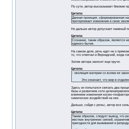
По сути, автор высказывает близкие 
Цитата:
Данная проекция, сформированная на
претерпевает изменения и свою эволю
Но дальше автор допускает наивный п
Цитата:
Сознание, таким образом, является н
единого бытия.
На самом деле, речь идет не о прямо
то, что отмечал и Вернадский, когда г
Затем автора заносит еще круче.
Цитата:
- эволюция материи со всеми ее зако
Это означает, что мир в отдаленном
Здесь он попытался связать два проц
базы и развитием сети целенаправлен
влиянием изменения космо-геофакторо
химических воздействий на нее.
Дальше, сойдя с рельс, автор все сил
Цитата:
Таким образом, следует вывод, что р
жестких внутренних связей, ограничи
пригодности для выживания и репроду