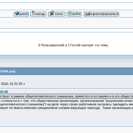
0 Пользователей и 2 Гостей смотрят эту тему.
61946 раз)
2010, 01:31:35 »
59:38
йствует в рамках общечеловеческого гуманизма, принятого в его время и в его общес
ь столкнуться с тем, что общественная организация, организованная "разумными атеис
бщечеловеческого гуманизма") на деле через своих работников пыталась завладеть 
твуют по благословению священников силами верующих прихода. Такие организации 