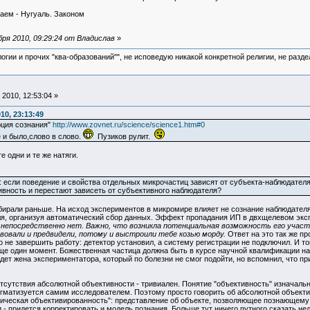
наем - Нугуаль. Законом
ря 2010, 09:29:24 от Владислав
»
логии и прочих "ква-образований"", не исповедую никакой конкретной религии, не раз
2010, 12:53:04 »
10, 23:13:49
люция сознания"
http://www.zovnet.ru/science/science1.htm#0
 и было,слово в слово.
Пузиков рулит.
е одни и те же натяги.
: если поведение и свойства отдельных микрочастиц зависят от субъекта-наблюдателя
вность и перестают зависеть от субъективного наблюдателя?
бирали раньше. На исход экспериментов в микромире влияет не сознание наблюдателя
я, организуя автоматический сбор данных. Эффект пропадания ИП в двхщелевом экспе
 непосредственно нет. Важно, что возникла потенциальная возможность его участ
твовали и предвидели, потому и выстроили тебе козью морду.
Ответ на это так же пр
не завершить работу: детектор установил, а систему регистрации не подключил. И тог
Еще один момент. Божественная частица должна быть в курсе научной квалификации на
дет жена экспериментатора, который по болезни не смог подойти, но вспомнил, что при
отсутствия абсолютной объективности - тривиален. Понятие "объективность" изначаль
игматизуется самим исследователем. Поэтому просто говорить об абсолютной объек
тическая объективированность": представление об объекте, позволяющее познающему 
 - придется корректировать и модель познания. Больше тут ничего путного сказать нел