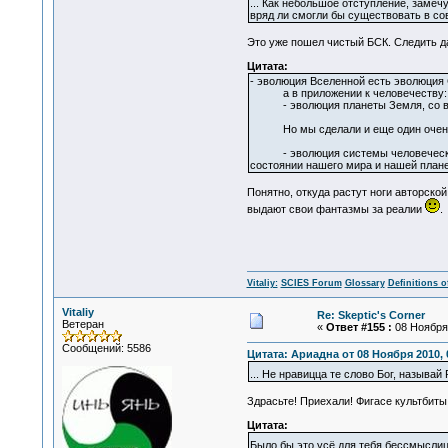
... Как небольшое отступление, замеч
вряд ли смогли бы существовать в со
Это уже пошел чистый БСК. Следить д
Цитата:
- эволюция Вселенной есть эволюция 
а в приложении к человечеству:
- эволюция планеты Земля, со всей
Но мы сделали и еще один очень
- эволюция системы человеческих со
состоянии нашего мира и нашей план
Понятно, откуда растут ноги авторско
выдают свои фантазмы за реалии
.
Vitaliy:
SCIES Forum
Glossary
Definitions o
Vitaliy
Re: Skeptic's Corner
Ветеран
«
Ответ #155 :
08 Ноября 
Сообщений: 5586
Цитата: Ариадна от 08 Ноября 2010, 
... Не нравицца те слово Бог, называ
Здрасьте! Приехали! Фигасе культбиты
Цитата:
Было бы это усё для тебя бессмыслиц