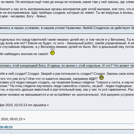
 не имею. Но матерью ещё тоже до конца не познали, какие там у неё законы, где элем
ачит у нас есть материальные органы восприятия для энтой материи, или того, что 
н не воспринимали. Щас приборы создали, которые их ловют. Ты же веруешь в волны, 
есарю - кесарево, Богу - божье.
ожилось в наших условиях, в нашем уголке Галактики. Любой Создатель не действует 
 отдельных его представителей также никаких целей нет, в том числе и у Виталика. Ты
ду воли али нет? Ежели не будет, то энто - банальный робот, зомби управляемый. А е
 он случайным образом, а у Виталика никаких целей не было. Вот и доказывай ему пот
ебя наблюдать воочию не смагёт
гатилась этой концепцией Бога. И идешь по жизни с этой хоругвью. И что? Что может тв
ебя в ней создал? Создал. Зверей и растительность создал? Создал. Законы свои изло
 того что уже есть? Или что-то кажется лишним, например ФДИ?
олжен усё недостающее создать, на творения Божьи глядючи: "спроси у скота, и научит
ские." На птиц глядючи научились люди самолёты строить, на рыб - лодки подводные. 
чи, и изучать дальше животный и растительный мир, как у них то усё гармонично. Ра
жели человек не вмешивается и не истребляет их окончательно). Усё разумно устрое
ря 2010, 02:53:13 от Ариадна
»
2010, 09:01:15 »
00:49:53