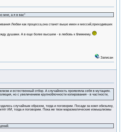
 мне, а я в вас"
ивания Любви как процесса,она станет выше имен и мессий,приходивших
жду душами. А в еще более высшем - в любовь к ближнему.
Записан
изм и естественный отбор. А случайность проявляла себя в мутациях.
волюция, но с увеличением крупноблочности копирования - в частности,
оздалось случайным образом, тогда и поговорим. Посади за комп обизьяну,
ретёт ИИ, тогда и поговорим. Пока же твои маразматические измышлизмы
щений.