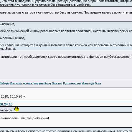
у, что этот вывод очень удачно объясняет существование в прошлом гигантов, которы
временных условиях и не смогли бы выдерживать свой вес.
алее за мыслью автора уже полностью бессмысленно. Посмотрим на его заключитель
Сознания,
 ее физической и иной реальностью является эволюцией системы человеческих со
 важный вывод:
знаний находится в данный момент в точке кризиса или перемены мотивации и осн
еты Земля.
й мотивации - от необходимости как-то прокомментировать феномен приближающегося 
f Magic
Высшие звания форума
Prog
Box.net
Про генерала
Фэн-шуй
Блог
2010, 13:10:28 »
00:24:15
й Разумом
 вытворяешь, ув. тов. Чебыкина!
ей, ты бы и время своё тут не тратил, занимася бы чем-нить осмысленным. Так что л