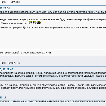
2010, 01:34:28 »
01:29:31
ысла в любви к отдельному Богу уже нету ибо все одно тело Христово: "я в Отце, вы во
когда сознание людев расширится,уже не нужны будут никакие персонификации переж
то Омниссия останется.
изнью за пределы ДНК,в своем высшем выражении превратится в квантовую связь ме
истве янтарной, в переливах света...» (c)
2010, 02:06:21 »
, 22:21:48
е влияние на самых первых шагах эволюции. Дальше действовали громадный параллел
если хочешь, Божьего слова - в том же механизме наследственности. Дальше - та же э
ии, а я на свой жизненный опыт и опыт человечества. Докажи, что чё нить разумное с
 создаст прогу для Искуственного Разума, ну иль ещё каким способом случайно изоб
41:12
 говоришь - это имманентыне свойства материи в процессе ее формирования и превра