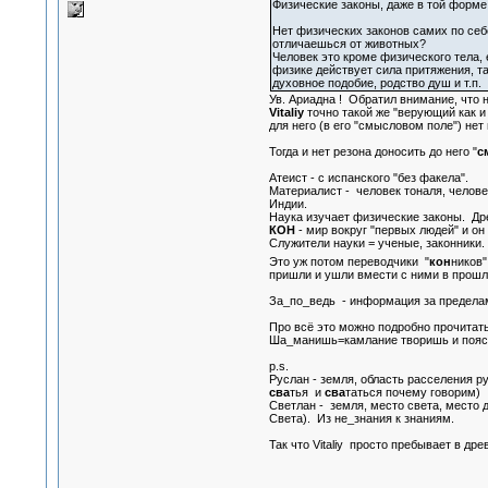
Физические законы, даже в той форме,
Нет физических законов самих по себе
отличаешься от животных?
Человек это кроме физического тела, 
физике действует сила притяжения, та
духовное подобие, родство душ и т.п.
Ув. Ариадна ! Обратил внимание, что 
Vitaliy
точно такой же "верующий как и
для него (в его "смысловом поле") нет 
Тогда и нет резона доносить до него "
с
Атеист - с испанского "без факела".
Материалист - человек тоналя, челове
Индии.
Наука изучает физические законы. Др
КОН
- мир вокруг "первых людей" и он
Служители науки = ученые, законники.
Это уж потом переводчики "
кон
ников"
пришли и ушли вмести с ними в прошло
За_по_ведь - информация за предел
Про всё это можно подробно прочитать
Ша_манишь=камлание творишь и поясн
p.s.
Руслан - земля, область расселения р
сва
тья и
сва
таться почему говорим)
Светлан - земля, место света, место 
Света). Из не_знания к знаниям.
Так что Vitaliy просто пребывает в др