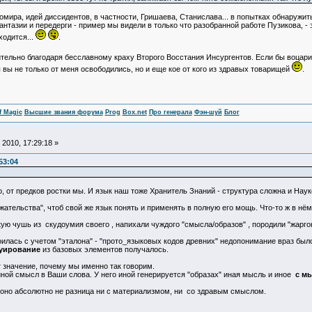
омира, идей диссидентов, в частности, Гришаева, Станислава... в попытках обнаружить
нтазии и передерги - пример мы видели в только что разобранной работе Пузикова, - э
ходится...
.
ительно благодаря бесславному краху Второго Восстания Инсургентов. Если бы воцар
 вы не только от меня освободились, но и еще кое от кого из здравых товарищей
.
f Magic
Высшие звания форума
Prog
Box.net
Про генерала
Фэн-шуй
Блог
2010, 17:29:18 »
53:04
, от предков ростки мы. И язык наш тоже Хранитель Знаний - структура сложна и Наук
жательства", чтоб свой же язык понять и применять в полную его мощь. Что-то ж в нём
ую чушь из скудоумия своего , напихали чуждого "смысла/образов" , породили "жарго
оилась с учетом "эталона" - "прото_языковых кодов древних" недопонимание враз было
уирование
из базовых элементов получалось.
т значение, почему мы именно так говорим.
ной смысл в Ваши слова. У него иной генерируется "образах" иная мысль и иное
с м
 оно абсолютно не разница ни с материализмом, ни со здравым смыслом.