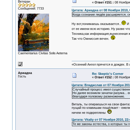
Ветеран
«
Ответ #151 :
08 Ноября 
Сообщений: 7733
Цитата: Ариадна от 08 Ноября 2010, 
Когда сознание людёв расширяется, см
Ну вот,понимаешь оказывается...
И 
от ее имени всю историю. Ну разве ч
Техника,как информация,вынесенная ж
Так что Омниссия вечен.
Сaementarius Civitas Solis Aeterna
«Осенний Ангел прячется в дождях. В л
Ариадна
Re: Skeptic's Corner
Гость
«
Ответ #152 :
08 Ноября 
Цитата: Владислав от 07 Ноября 2010
Случайный процесс имел существенно
Но далее возникли зачатки разума... 
благодаря половому размножению.
Виталь, ты опираешься на свои фантаз
пущай по клавишам пощёлкает - ежели
ничем не подкреплены
Цитата: Vitaliy от 07 Ноября 2010, 22:
Те же законы естества, о которых ты