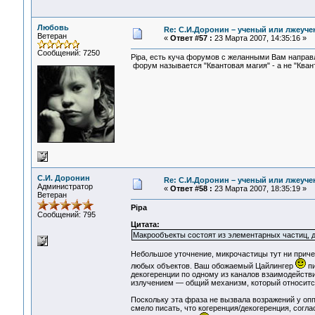
Любовь
Re: С.И.Доронин – ученый или лжеуч
Ветеран
«
Ответ #57 :
23 Марта 2007, 14:35:16 »
Сообщений: 7250
Pipa, есть куча форумов с желанными Вам направ
форум называется "Квантовая магия" - а не "Квант
С.И. Доронин
Re: С.И.Доронин – ученый или лжеуч
Администратор
«
Ответ #58 :
23 Марта 2007, 18:35:19 »
Ветеран
Pipa
Сообщений: 795
Цитата:
Макрообъекты состоят из элементарных частиц, д
Небольшое уточнение, микрочастицы тут ни приче
любых объектов. Ваш обожаемый Цайлингер
пи
декогеренции по одному из каналов взаимодейств
излучением — общий механизм, который относитс
Поскольку эта фраза не вызвала возражений у оп
смело писать, что когеренция/декогеренция, согл