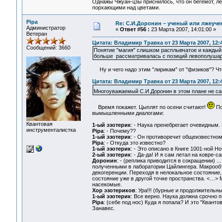
Однажы Чжуан-цзы приснилось, что он бегемот, л
порхающими над цветами.
Pipa
Re: С.И.Доронин – ученый или лжеуч
Администратор
«
Ответ #56 :
23 Марта 2007, 14:01:00 »
Ветеран
Цитата: Владимир Травка от 23 Марта 2007, 12:
Сообщений: 3660
Понятие "магия" слишком расплывчатое и каждый в
больше рассматривалась с позиций левополушарног
Ну и чего надо этим "лирикам" от "физиков"? Чт
Цитата: Владимир Травка от 23 Марта 2007, 12:
Многоуважаемый С.И.Доронин в этом плане не са
Время покажет. Цыплят по осени считают!
По
вымышленными диалогами:
Квантовая
1-ый эзотерик
: - Наука пренебрегает очевидным.
инструменталистка
Pipa
: - Почему??
1-ый эзотерик
: - Он противоречит общеизвестном
Pipa
: - Откуда это известно?
1-ый эзотерик
: - Это описано в Книге 1001-ной Н
2-ый эзотерик
: - Да-да! И я сам летал на ковре-са
Доронин
: - (реплика приводится в сокращении) 
полученными в лаборатории Цайлингера. Макрообъ
декогеренции. Переходя в нелокальное состояние,
состояние уже в другой точке пространства. <…> 
насекомые.
Хор эзотериков
: Ура!!! (бурные и продолжитель
1-ый эзотерик
: Все верно. Наука должна срочно 
Pipa
: (себе под нос) Куда я попала? И это "Кванто
Занавес.