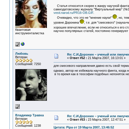
Cтатья относится скорее к жанру научной фант
самиздатовскому журналу "Виртуальный мир" (№1, 2
vesti.narod.ru/PR16-OB.GIF
.
Очевидно, что это не "мнение науки"
, но, те
уровне Доронина
, т.е. для "смесевого" (наук
хорошее впечатление, если не относиться к его ст
Квантовая
научно популярных статей, постоянно генерируют
инструменталистка
Любовь
Re: С.И.Доронин – ученый или лжеуч
Ветеран
«
Ответ #52 :
21 Марта 2007, 16:13:01 »
Сообщений: 7250
для смесевого направления давно есть свой термин
однако, автор не избежала научного финта, когда 
в то время как в теософии подобных непоняток нет 
Владимир Травка
Re: С.И.Доронин – ученый или лжеуч
Ветеран
«
Ответ #53 :
23 Марта 2007, 12:47:51 »
Сообщений: 1238
Цитата: Pipa от 19 Марта 2007, 13:46:52