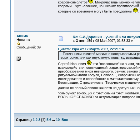
ковров-самолетов
. Микрочастицы можно не упо
коврами – чуть сложнее, но никаких противоречий
которые со временем могут быть преодолены
.
Анима
Re: С.И.Доронин – ученый или лжеуч
Новичок
«
Ответ #59 :
08 Мая 2007, 01:53:33 »
Сообщений: 39
Цитата: Pipa от 12 Марта 2007, 22:21:14
Поклонники «чистой магии» с нескрываемым разд
территорию, или как неуклюжую попытку, извращ
Сергей Иванович
эти "поклонники" не знают, ч
взаимодействия, соотношений, характера связей 
преобразований мира невидимого, сейчас заново р
ритуальной магии Кроули, Папюса..., современны
исследователя и способности к математическому 
Бесстрашие, Отрешенность, Творческое мышление
далеко не полный список качеств не доступных н
"самоучек" воюющих с "эго" самим "эго", необъе
БОЛЬШОЕ СПАСИБО за актуализацию вопроса Ква
Страниц:
1
2
3
[
4
]
5
6
...
10
Все