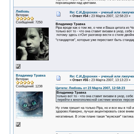
порхающими над цветами.
Любовь
Re: С.И.Доронин – ученый или лжеуч
Ветеран
«
Ответ #54 :
23 Марта 2007, 12:58:23 »
Сообщений: 7250
Владимир Травка
Pipa вроде как о том же, о чем и Ваша цитата из Чо
только вот то - что она ставит визави в укор, себе
потому здесь стОит разговор вести о стиле двойн
"стандартов", которые уже перестают быть станд
Владимир Травка
Re: С.И.Доронин – ученый или лжеуч
Ветеран
«
Ответ #55 :
23 Марта 2007, 13:13:23 »
Сообщений: 1238
Цитата: Любовь от 23 Марта 2007, 12:58:23
Владимир Травка
только вот то - что она ставит визави в укор, себ
перейти к многополюсной системе многих персона
Ну этим грешит на только Pipa, но и все мы в той
здорово.Наверно, лучше акцентировать свое внима
негативные. В этом плане такая "мужская" тактик