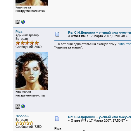
Квантовая
инструменталистка
Pipa
Re: С.И.Доронин – ученый или лжеуч
Администратор
«
Ответ #46 :
17 Марта 2007, 02:01:48 »
Ветеран
А вот еще одна статья на схожую тему: "
Кванто
Сообщений: 3660
"Квантовая магия".
Квантовая
инструменталистка
Любовь
Re: С.И.Доронин – ученый или лжеуч
Ветеран
«
Ответ #47 :
17 Марта 2007, 17:50:57 »
Сообщений: 7250
Pipa