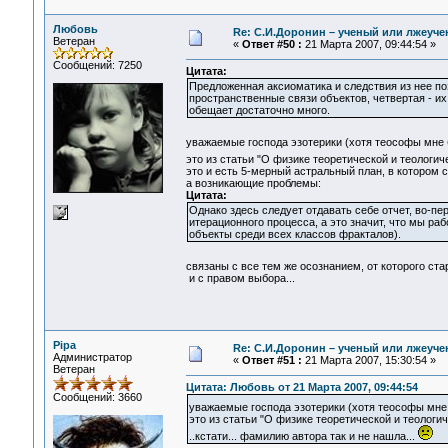
Любовь
Re: С.И.Доронин – ученый или лжеуч
Ветеран
«
Ответ #50 :
21 Марта 2007, 09:44:54 »
Сообщений: 7250
Цитата:
Предложенная аксиоматика и следствия из нее п
пространственные связи объектов, четвертая - их
обещает достаточно много.
уважаемые господа эзотерики (хотя теософы мне
это из статьи "О физике теоретической и теологи
это и есть 5-мерный астральный план, в котором
а возникающие проблемы:
Цитата:
Однако здесь следует отдавать себе отчет, во-п
итерационного процесса, а это значит, что мы 
объекты среди всех классов фракталов).
связаны с все тем же осознанием, от которого стар
и с правом выбора...
Pipa
Re: С.И.Доронин – ученый или лжеуч
Администратор
«
Ответ #51 :
21 Марта 2007, 15:30:54 »
Ветеран
Цитата: Любовь от 21 Марта 2007, 09:44:54
Сообщений: 3660
уважаемые господа эзотерики (хотя теософы мне
это из статьи "О физике теоретической и теологи
..кстати... фамилию автора так и не нашла...