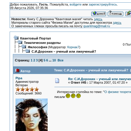
Добро пожаловать,
Гость
. Пожалуйста,
войдите
или
зарегистрируйтесь
.
09 Августа 2026, 07:35:36
Новости:
Книгу С.Доронина "Квантовая магия" читать
здесь
Материалы старого сайта "Физика Магии" доступны для просмотра
здесь
О замеченных глюках просьба писать на почту
quantmag@mail.ru
Квантовый Портал
Тематические разделы
0 Пол
Философия
(Модератор:
Корнак7
)
С.И.Доронин – ученый или лжеученый?
Страниц:
1
2
3
[
4
]
5
6
...
10
Все
Тема: С.И.Доронин – ученый или лжеученый? (
Автор
Pipa
Re: С.И.Доронин – ученый или лжеуч
Администратор
«
Ответ #45 :
17 Марта 2007, 01:47:20 »
Ветеран
Интересная статейка по теме: "
О физике теорети
Сообщений: 3660
писали