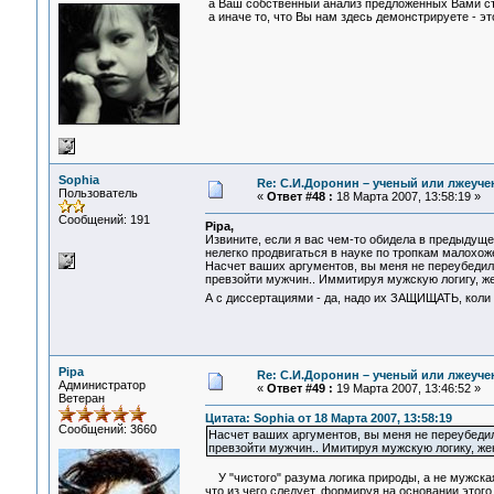
а Ваш собственный анализ предложенных Вами ста
а иначе то, что Вы нам здесь демонстрируете - эт
Sophia
Re: С.И.Доронин – ученый или лжеуч
Пользователь
«
Ответ #48 :
18 Марта 2007, 13:58:19 »
Сообщений: 191
Pipa,
Извините, если я вас чем-то обидела в предыдуще
нелегко продвигаться в науке по тропкам малохож
Насчет ваших аргументов, вы меня не переубедили
превзойти мужчин.. Иммитируя мужскую логигу, же
А с диссертациями - да, надо их ЗАЩИЩАТЬ, коли
Pipa
Re: С.И.Доронин – ученый или лжеуч
Администратор
«
Ответ #49 :
19 Марта 2007, 13:46:52 »
Ветеран
Цитата: Sophia от 18 Марта 2007, 13:58:19
Сообщений: 3660
Насчет ваших аргументов, вы меня не переубедил
превзойти мужчин.. Имитируя мужскую логику, жен
У "чистого" разума логика природы, а не мужская
что из чего следует, формируя на основании этог