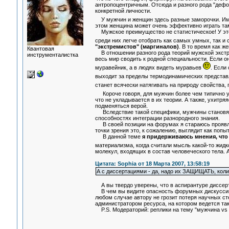
антропоцентричным. Отсюда и разного рода "дефо
конкретной личности.
У мужчин и женщин здесь разные заморочки. Ими
этом женщина может очень эффективно играть там
Мужское преимущество не статистическое! У эт
среди них легче отобрать как самых умных, так 
"экстремистов" (маргиналов)
. В то время как 
Квантовая
В отношении разного рода теорий мужской экстре
инструменталистка
весь мир сводить к родной специальности. Если о
муравейник, а в людях видеть муравьев
. Если
выходит за пределы термодинамических представл
станет всячески натягивать на природу свойства
Короче говоря, для мужчин более чем типично ухо
что не укладывается в их теории. А также, ухитряя
подменяться верой.
Вследствие такой специфики, мужчины становятс
способностях интеграции разнородного знания.
В своей позиции на форумах я стараюсь проявля
точки зрения это, к сожалению, выглядит как попы
В данной теме
я придерживаюсь мнения, что
материализма, когда считали мысль какой-то жид
молекул, входящих в состав человеческого тела. А
Цитата: Sophia от 18 Марта 2007, 13:58:19
А с диссертациями - да, надо их ЗАЩИЩАТЬ, коли
А вы твердо уверены, что в аспирантуре диссер
В чем вы видите опасность форумных дискуссий,
любом случае автору не грозит потеря научных ст
администратором ресурса, на котором ведется та
P.S. Модераторий: реплики на тему "мужчина vs