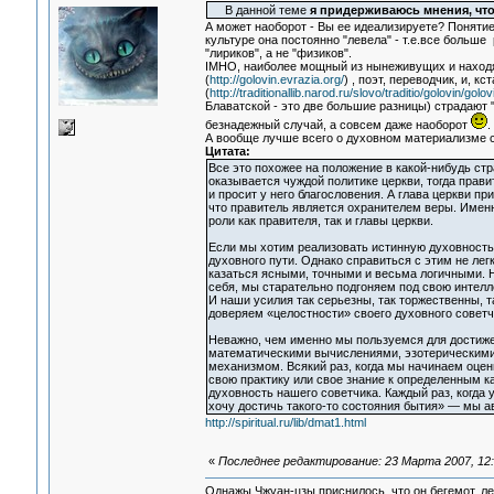
В данной теме
я придерживаюсь мнения, что
А может наоборот - Вы ее идеализируете? Понятие
культуре она постоянно "левела" - т.е.все больш
"лириков", а не "физиков".
IMHO, наиболее мощный из нынеживущих и находящ
(
http://golovin.evrazia.org/
) , поэт, переводчик, и, к
(
http://traditionallib.narod.ru/slovo/traditio/golovin/golo
Блаватской - это две большие разницы) страдают
безнадежный случай, а совсем даже наоборот
.
А вообще лучше всего о духовном материализме с
Цитата:
Все это похожее на положение в какой-нибудь стра
оказывается чуждой политике церкви, тогда прави
и просит у него благословения. А глава церкви п
что правитель является охранителем веры. Именн
роли как правителя, так и главы церкви.
Если мы хотим реализовать истинную духовность
духовного пути. Однако справиться с этим не лег
казаться ясными, точными и весьма логичными. 
себя, мы старательно подгоняем под свою интелл
И наши усилия так серьезны, так торжественны, т
доверяем «целостности» своего духовного советч
Неважно, чем именно мы пользуемся для достиж
математическими вычислениями, эзотерическими
механизмом. Всякий раз, когда мы начинаем оцен
свою практику или свое знание к определенным к
духовность нашего советчика. Каждый раз, когда у
хочу достичь такого-то состояния бытия» — мы а
http://spiritual.ru/lib/dmat1.html
«
Последнее редактирование: 23 Марта 2007, 12
Однажы Чжуан-цзы приснилось, что он бегемот, л