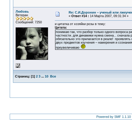
Любовь
Re: С.И.Доронин – ученый или лжеуч
Ветеран
«
Ответ #14 :
14 Марта 2007, 09:31:34 »
Сообщений: 7250
и цитатка от хозяйки розы в тему:
Цитата:
понимаю так, что разбор только одного вопроса р
частности. для динамики нужна смена... сначала 
обязательно это прилагается в реале! проявлять
двух предметов изучения – намерения и сознани
преувеличиваю
Страниц:
[
1
]
2
3
...
10
Все
Powered by SMF 1.1.10