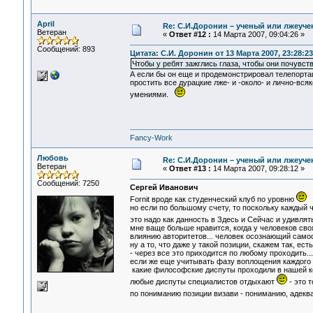
April
Re: С.И.Доронин – ученый или лжеуч
Ветеран
«
Ответ #12 :
14 Марта 2007, 09:04:26 »
Сообщений: 893
Цитата: С.И. Доронин от 13 Марта 2007, 23:28:23
Чтобы у ребят зажглись глаза, чтобы они почувст
А если бы он еще и продемонстрировал телепортаци
простить все дурацкие лже- и -около- и лично-вс
умениями.
Fancy-Work
Любовь
Re: С.И.Доронин – ученый или лжеуч
Ветеран
«
Ответ #13 :
14 Марта 2007, 09:28:12 »
Сообщений: 7250
Сергей Иванович
Fornit вроде как студенческий клуб по уровню
но если по большому счету, то поскольку каждый 
это надо как данность в Здесь и Сейчас и удивлят
мне ваще больше нравится, когда у человеков сво
влиянию авторитетов... человек осознающий само
ну а то, что даже у такой позиции, скажем так, ест
- через все это приходится по любому проходить...
если же еще учитывать фазу воплощения каждого - 
какие философские диспуты проходили в нашей ком
любые диспуты специалистов отдыхают
- это т
по пониманию позиции визави - пониманию, адеква