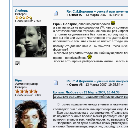
Любовь
Re: С.И.Доронин – ученый или лжеуч
Ветеран
«
Ответ #7 :
13 Марта 2007, 16:44:35 »
Сообщений: 7250
Pipa
и
Солярис
, спасибо развеселили
а вам ни когда не приходило на УМ, что оч хочется
а вот взвешенное/интергальное оно как раз и проя
тут опять же доказывать без пользы, потому как 
вот вы обе или имеете частично не стандартный опы
вспоминать о том, что что-то не влазит в традици
потому что для вас важно - оч хочется... типа низя
формуле?
а сколько раз рамки традиционной науки рвали ва
право... не обижайтесь
просто есть время разбрасывать камни... и есть в
Pipa
Re: С.И.Доронин – ученый или лжеуч
Администратор
«
Ответ #8 :
13 Марта 2007, 19:25:54 »
Ветеран
Цитата: Любовь от 13 Марта 2007, 16:44:35
Сообщений: 3660
а сколько раз рамки традиционной науки рвали в
В том-то и различие между ученым и лжеученым
совпадают они с опытом или противоречат ему. А
Еще раз заострю на этом внимание. «Правильные
из научного знания вполне может расходиться с р
исключительно в том, чтобы корректно выводить С
Например, если даже система неких утверждений
и нужно! Такие выводы, вероятно, разойдутся с оп