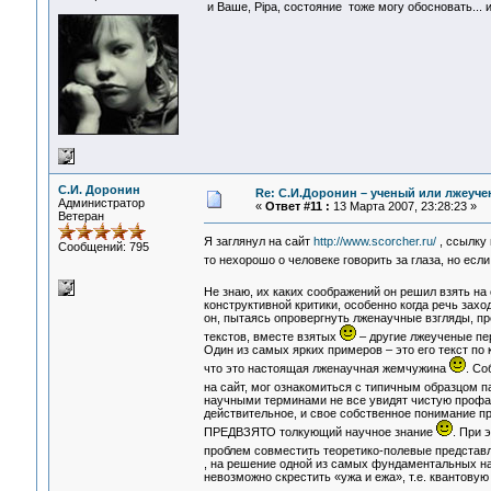
и Ваше, Pipa, состояние тоже могу обосновать... и
С.И. Доронин
Re: С.И.Доронин – ученый или лжеуч
Администратор
«
Ответ #11 :
13 Марта 2007, 23:28:23 »
Ветеран
Я заглянул на сайт
http://www.scorcher.ru/
, ссылку
Сообщений: 795
то нехорошо о человеке говорить за глаза, но есл
Не знаю, их каких соображений он решил взять н
конструктивной критики, особенно когда речь зах
он, пытаясь опровергнуть лженаучные взгляды, пр
текстов, вместе взятых
– другие лжеученые пе
Один из самых ярких примеров – это его текст по
что это настоящая лженаучная жемчужина
. Со
на сайт, мог ознакомиться с типичным образцом 
научными терминами не все увидят чистую профа
действительное, и свое собственное понимание пр
ПРЕДВЗЯТО толкующий научное знание
. При 
проблем совместить теоретико-полевые представл
, на решение одной из самых фундаментальных на
невозможно скрестить «ужа и ежа», т.е. квантову