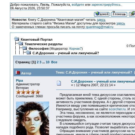
Добро пожаловать,
Гость
. Пожалуйста,
войдите
или
зарегистрируйтесь
.
06 Августа 2026, 23:50:37
Новости:
Книгу С.Доронина "Квантовая магия" читать
здесь
Материалы старого сайта "Физика Магии" доступны для просмотра
здесь
О замеченных глюках просьба писать на почту
quantmag@mail.ru
Квантовый Портал
Тематические разделы
0 Пол
Философия
(Модератор:
Корнак7
)
С.И.Доронин – ученый или лжеученый?
Страниц:
[
1
]
2
3
...
10
Все
Тема: С.И.Доронин – ученый или лжеученый? (
Автор
Pipa
С.И.Доронин – ученый или лжеучены
Администратор
«
:
12 Марта 2007, 22:21:14 »
Ветеран
Предлагаемая мной тема дискуссии озаглавлен
Сообщений: 3660
может быть приемлема. С одной стороны, столь о
активность участников форума. А с другой стороны
Имеются ввиду уже появившиеся критические откл
Например, выступления на сайте
scorcher.ru
. И э
Эта тема, несомненно, не является переходом на
участника форума, а как основоположник некоторо
следовало ожидать.
В сложившейся ситуации считаю такую дискуссию
нападок подобного рода. Позволит выработать ко
Обращаю внимание участников дискуссии на то, ч
лжеученым, имели в сфере своей профессионально