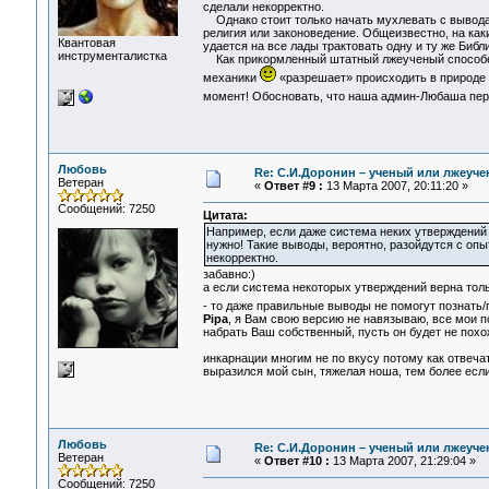
сделали некорректно.
Однако стоит только начать мухлевать с выводам
религия или законоведение. Общеизвестно, на как
Квантовая
удается на все лады трактовать одну и ту же Биб
инструменталистка
Как прикормленный штатный лжеученый способен о
механики
«разрешает» происходить в природе 
момент! Обосновать, что наша админ-Любаша пе
Любовь
Re: С.И.Доронин – ученый или лжеуч
Ветеран
«
Ответ #9 :
13 Марта 2007, 20:11:20 »
Сообщений: 7250
Цитата:
Например, если даже система неких утверждений 
нужно! Такие выводы, вероятно, разойдутся с опы
некорректно.
забавно:)
а если система некоторых утверждений верна тольк
- то даже правильные выводы не помогут познать
Pipa
, я Вам свою версию не навязываю, все мои п
набрать Ваш собственный, пусть он будет не похож 
инкарнации многим не по вкусу потому как отвечат
выразился мой сын, тяжелая ноша, тем более если 
Любовь
Re: С.И.Доронин – ученый или лжеуч
Ветеран
«
Ответ #10 :
13 Марта 2007, 21:29:04 »
Сообщений: 7250