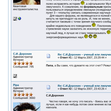
полез исправлять историю
, а офтальмолог Му
Квантовая
лжеученого. К сожалению, по
формальным
призна
инструменталистка
пользоваться определением лженауки (псевдонау
пункт 3 – «попытку связать современные научные
Для нашего форума, не являющегося в полной мер
ничуть не претендует на ее роль. И, тем не менее
считается таковым с точки зрения научного сообщ
крайне недовольна его поведением
. Поклонник
стремление науки захватить их исконную террито
научный люд, я лучше не стану пересказывать
энергоинформационных наук
.
С.И. Доронин
Re: С.И.Доронин – ученый или лжеуч
Администратор
«
Ответ #1 :
12 Марта 2007, 23:29:44 »
Ветеран
Пипа
, а Вы сами, что думаете на этот счет? Режь
Сообщений: 795
Pipa
Re: С.И.Доронин – ученый или лжеуч
Администратор
«
Ответ #2 :
12 Марта 2007, 23:43:26 »
Ветеран
С.И.Доронин
Сообщений: 3660
Честно говоря, не хочу это писать - боюсь вас об
лучше, если я как-нибудь потом свое мнение вставл
наехала.