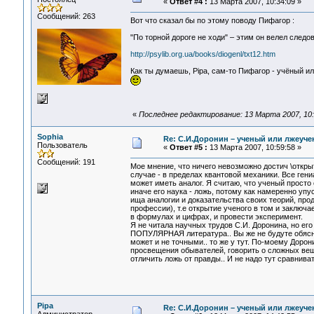
«
Ответ #4 :
13 Марта 2007, 10:34:09 »
Сообщений: 263
Вот что сказал бы по этому поводу Пифагор :
"По торной дороге не ходи" – этим он велел след
http://psylib.org.ua/books/diogenl/txt12.htm
Как ты думаешь, Pipa, сам-то Пифагор - учёный и
«
Последнее редактирование: 13 Марта 2007, 10:4
Sophia
Re: С.И.Доронин – ученый или лжеуч
Пользователь
«
Ответ #5 :
13 Марта 2007, 10:59:58 »
Сообщений: 191
Мое мнение, что ничего невозможно достич \откр
случае - в пределах квантовой механики. Все ген
может иметь аналог. Я считаю, что ученый просто 
иначе его наука - ложь, потому как намеренно уп
ища аналогии и доказательства своих теорий, про
профессии), т.е открытие ученого в том и заключа
в формулах и цифрах, и провести эксперимент.
Я не читала научных трудов С.И. Доронина, но его 
ПОПУЛЯРНАЯ литература.. Вы же не будуте обясня
может и не точными.. то же у тут. По-моему Дорон
просвещения обывателей, говорить о сложных веща
отличить ложь от правды.. И не надо тут сравнива
Pipa
Re: С.И.Доронин – ученый или лжеуч