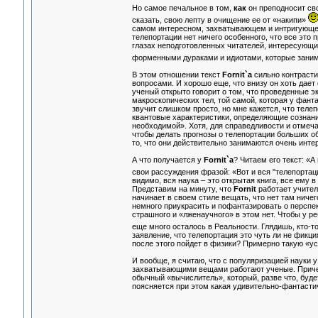
Но самое печальное в том,
как
он преподносит сво
сказать, свою лепту в очищение ее от «накипи»
самом интересном, захватывающем и интригующ
телепортации нет ничего особенного, что все это 
глазах неподготовленных читателей, интересующи
форменными дураками и идиотами, которые заним
В этом отношении текст
Fornit`а
сильно контрасти
вопросами. И хорошо еще, что внизу он хоть дае
ученый открыто говорит о том, что проведенные э
макроскопических тел, той самой, которая у фант
звучит слишком просто, но мне кажется, что тел
квантовые характеристики, определяющие сознани
необходимой». Хотя, для справедливости и отмечае
чтобы делать прогнозы о телепортации больших объ
то, что они действительно занимаются очень инт
А что получается у
Fornit`а
? Читаем его текст: «А
свои рассуждения фразой: «Вот и вся "телепортаци
видимо, вся наука – это открытая книга, все ему в
Представим на минуту, что
Fornit
работает учителе
начинает в своем стиле вещать, что нет там ничег
немного приукрасить и пофантазировать о перспек
страшного и «лженаучного» в этом нет. Чтобы у р
еще много осталось в Реальности. Глядишь, кто-
заявление, что телепортация это чуть ли не фикция
после этого пойдет в физики? Примерно такую «у
И вообще, я считаю, что с популяризацией науки у
захватывающими вещами работают ученые. Причем,
обычный «вычислитель», который, разве что, будет
поясняется при этом какая удивительно-фантастич