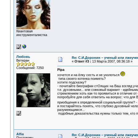
Квантовая
инструменталистка
Любовь
Re: С.И.Доронин – ученый или лжеуч
Ветеран
«
Ответ #3 :
13 Марта 2007, 08:36:18 »
Сообщений: 7250
Pipa
хочется и на ёлку сесть и не уколоться
типа своего котенка поиметь?
хотите подсказку?
- почитайте биографии стОящих на Ваш взгляд уче
т.е. духовными... или совковый вариант - идейны
стремлением хоть как-то проявиться в отличие от 
попробуйте для себя ответить на вопрос: что для
приобщения к определенной социальной группе? - в
и постарайтесь понять, что глубоко духовный челов
разумеющимся...
подобные доказательства нужны только тем, кто п
Alfia
Re: С.И.Доронин – ученый или лжеуч
Постоялец