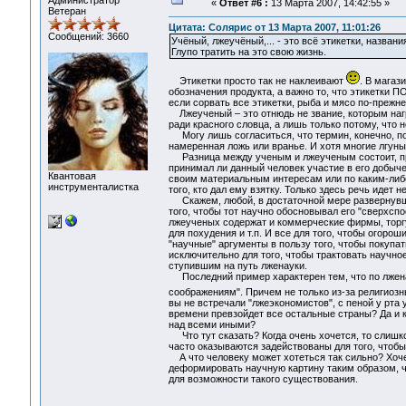
Администратор
«
Ответ #6 :
13 Марта 2007, 14:42:55 »
Ветеран
Цитата: Солярис от 13 Марта 2007, 11:01:26
Сообщений: 3660
Учёный, лжеучёный,... - это всё этикетки, назван
Глупо тратить на это свою жизнь.
Этикетки просто так не наклеивают
. В магаз
обозначения продукта, а важно то, что этикетки 
если сорвать все этикетки, рыба и мясо по-прежне
Лжеученый – это отнюдь не звание, которым награ
ради красного словца, а лишь только потому, что 
Могу лишь согласиться, что термин, конечно, под
намеренная ложь или вранье. И хотя многие лгуны
Разница между ученым и лжеученым состоит, преж
принимал ли данный человек участие в его добыче
Квантовая
своим материальным интересам или по каким-либо
инструменталистка
того, кто дал ему взятку. Только здесь речь идет 
Скажем, любой, в достаточной мере развернувший
того, чтобы тот научно обосновывал его "сверхсп
лжеученых содержат и коммерческие фирмы, тор
для похудения и т.п. И все для того, чтобы огорош
"научные" аргументы в пользу того, чтобы покупа
исключительно для того, чтобы трактовать научно
ступившим на путь лженауки.
Последний пример характерен тем, что по лженау
соображениям". Причем не только из-за религиоз
вы не встречали "лжеэкономистов", с пеной у рта 
времени превзойдет все остальные страны? Да и 
над всеми иными?
Что тут сказать? Когда очень хочется, то слишк
часто оказываются задействованы для того, чтобы 
А что человеку может хотеться так сильно? Хочет
деформировать научную картину таким образом, чт
для возможности такого существования.