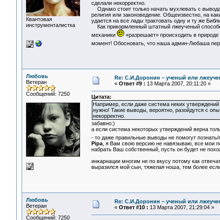
сделали некорректно.
Однако стоит только начать мухлевать с выводам
религия или законоведение. Общеизвестно, на как
Квантовая
удается на все лады трактовать одну и ту же Биб
инструменталистка
Как прикормленный штатный лжеученый способен о
механики
«разрешает» происходить в природе 
момент! Обосновать, что наша админ-Любаша пе
Любовь
Re: С.И.Доронин – ученый или лжеуч
Ветеран
«
Ответ #9 :
13 Марта 2007, 20:11:20 »
Сообщений: 7250
Цитата:
Например, если даже система неких утверждений 
нужно! Такие выводы, вероятно, разойдутся с опы
некорректно.
забавно:)
а если система некоторых утверждений верна тольк
- то даже правильные выводы не помогут познать
Pipa
, я Вам свою версию не навязываю, все мои п
набрать Ваш собственный, пусть он будет не похож 
инкарнации многим не по вкусу потому как отвечат
выразился мой сын, тяжелая ноша, тем более если 
Любовь
Re: С.И.Доронин – ученый или лжеуч
Ветеран
«
Ответ #10 :
13 Марта 2007, 21:29:04 »
Сообщений: 7250