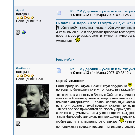
April
Re: С.И.Доронин – ученый или лжеуч
Ветеран
«
Ответ #12 :
14 Марта 2007, 09:04:26 »
Сообщений: 893
Цитата: С.И. Доронин от 13 Марта 2007, 23:28:23
Чтобы у ребят зажглись глаза, чтобы они почувст
А если бы он еще и продемонстрировал телепортаци
простить все дурацкие лже- и -около- и лично-вс
умениями.
Fancy-Work
Любовь
Re: С.И.Доронин – ученый или лжеуч
Ветеран
«
Ответ #13 :
14 Марта 2007, 09:28:12 »
Сообщений: 7250
Сергей Иванович
Fornit вроде как студенческий клуб по уровню
но если по большому счету, то поскольку каждый 
это надо как данность в Здесь и Сейчас и удивлят
мне ваще больше нравится, когда у человеков сво
влиянию авторитетов... человек осознающий само
ну а то, что даже у такой позиции, скажем так, ест
- через все это приходится по любому проходить...
если же еще учитывать фазу воплощения каждого - 
какие философские диспуты проходили в нашей ком
любые диспуты специалистов отдыхают
- это т
по пониманию позиции визави - пониманию, адеква