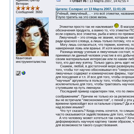
Администратор
«
Ответ #6 :
13 Марта 2007, 14:42:55 »
Ветеран
Цитата: Солярис от 13 Марта 2007, 11:01:26
Сообщений: 3660
Учёный, лжеучёный,... - это всё этикетки, назван
Глупо тратить на это свою жизнь.
Этикетки просто так не наклеивают
. В магаз
обозначения продукта, а важно то, что этикетки 
если сорвать все этикетки, рыба и мясо по-прежне
Лжеученый – это отнюдь не звание, которым награ
ради красного словца, а лишь только потому, что 
Могу лишь согласиться, что термин, конечно, под
намеренная ложь или вранье. И хотя многие лгуны
Разница между ученым и лжеученым состоит, преж
принимал ли данный человек участие в его добыче
Квантовая
своим материальным интересам или по каким-либо
инструменталистка
того, кто дал ему взятку. Только здесь речь идет 
Скажем, любой, в достаточной мере развернувший
того, чтобы тот научно обосновывал его "сверхсп
лжеученых содержат и коммерческие фирмы, тор
для похудения и т.п. И все для того, чтобы огорош
"научные" аргументы в пользу того, чтобы покупа
исключительно для того, чтобы трактовать научно
ступившим на путь лженауки.
Последний пример характерен тем, что по лженау
соображениям". Причем не только из-за религиоз
вы не встречали "лжеэкономистов", с пеной у рта 
времени превзойдет все остальные страны? Да и 
над всеми иными?
Что тут сказать? Когда очень хочется, то слишк
часто оказываются задействованы для того, чтобы 
А что человеку может хотеться так сильно? Хочет
деформировать научную картину таким образом, чт
для возможности такого существования.