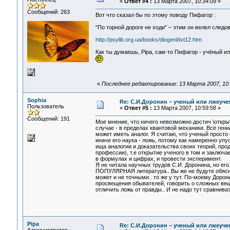
«
Ответ #4 :
13 Марта 2007, 10:34:09 »
Сообщений: 263
Вот что сказал бы по этому поводу Пифагор :
"По торной дороге не ходи" – этим он велел след
http://psylib.org.ua/books/diogenl/txt12.htm
Как ты думаешь, Pipa, сам-то Пифагор - учёный и
«
Последнее редактирование: 13 Марта 2007, 10:4
Sophia
Re: С.И.Доронин – ученый или лжеуч
Пользователь
«
Ответ #5 :
13 Марта 2007, 10:59:58 »
Сообщений: 191
Мое мнение, что ничего невозможно достич \откр
случае - в пределах квантовой механики. Все ген
может иметь аналог. Я считаю, что ученый просто 
иначе его наука - ложь, потому как намеренно уп
ища аналогии и доказательства своих теорий, про
профессии), т.е открытие ученого в том и заключа
в формулах и цифрах, и провести эксперимент.
Я не читала научных трудов С.И. Доронина, но его 
ПОПУЛЯРНАЯ литература.. Вы же не будуте обясня
может и не точными.. то же у тут. По-моему Дорон
просвещения обывателей, говорить о сложных веща
отличить ложь от правды.. И не надо тут сравнива
Pipa
Re: С.И.Доронин – ученый или лжеуч