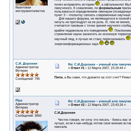
полез исправлять историю
, а офтальмолог Му
Квантовая
лжеученого. К сожалению, по
формальным
призна
инструменталистка
пользоваться определением лженауки (псевдонау
пункт 3 – «попытку связать современные научные
Для нашего форума, не являющегося в полной мер
ничуть не претендует на ее роль. И, тем не менее
считается таковым с точки зрения научного сообщ
крайне недовольна его поведением
. Поклонник
стремление науки захватить их исконную террито
научный люд, я лучше не стану пересказывать
энергоинформационных наук
.
С.И. Доронин
Re: С.И.Доронин – ученый или лжеуч
Администратор
«
Ответ #1 :
12 Марта 2007, 23:29:44 »
Ветеран
Пипа
, а Вы сами, что думаете на этот счет? Режь
Сообщений: 795
Pipa
Re: С.И.Доронин – ученый или лжеуч
Администратор
«
Ответ #2 :
12 Марта 2007, 23:43:26 »
Ветеран
С.И.Доронин
Сообщений: 3660
Честно говоря, не хочу это писать - боюсь вас об
лучше, если я как-нибудь потом свое мнение вставл
наехала.