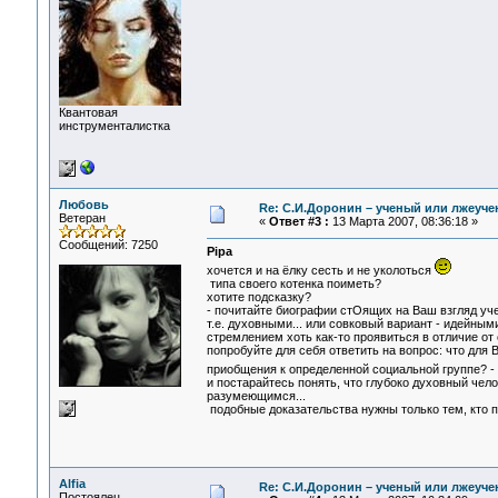
Квантовая
инструменталистка
Любовь
Re: С.И.Доронин – ученый или лжеуч
Ветеран
«
Ответ #3 :
13 Марта 2007, 08:36:18 »
Сообщений: 7250
Pipa
хочется и на ёлку сесть и не уколоться
типа своего котенка поиметь?
хотите подсказку?
- почитайте биографии стОящих на Ваш взгляд уче
т.е. духовными... или совковый вариант - идейны
стремлением хоть как-то проявиться в отличие от 
попробуйте для себя ответить на вопрос: что для
приобщения к определенной социальной группе? - в
и постарайтесь понять, что глубоко духовный челов
разумеющимся...
подобные доказательства нужны только тем, кто п
Alfia
Re: С.И.Доронин – ученый или лжеуч
Постоялец