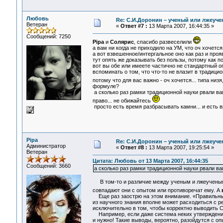
Любовь
Re: С.И.Доронин – ученый или лжеуч
Ветеран
«
Ответ #7 :
13 Марта 2007, 16:44:35 »
Сообщений: 7250
Pipa
и
Солярис
, спасибо развеселили
а вам ни когда не приходило на УМ, что оч хочется
а вот взвешенное/интергальное оно как раз и проя
тут опять же доказывать без пользы, потому как 
вот вы обе или имеете частично не стандартный опы
вспоминать о том, что что-то не влазит в традици
потому что для вас важно - оч хочется... типа низя
формуле?
а сколько раз рамки традиционной науки рвали ва
право... не обижайтесь
просто есть время разбрасывать камни... и есть в
Pipa
Re: С.И.Доронин – ученый или лжеуч
Администратор
«
Ответ #8 :
13 Марта 2007, 19:25:54 »
Ветеран
Цитата: Любовь от 13 Марта 2007, 16:44:35
Сообщений: 3660
а сколько раз рамки традиционной науки рвали в
В том-то и различие между ученым и лжеученым
совпадают они с опытом или противоречат ему. А
Еще раз заострю на этом внимание. «Правильные
из научного знания вполне может расходиться с р
исключительно в том, чтобы корректно выводить С
Например, если даже система неких утверждений
и нужно! Такие выводы, вероятно, разойдутся с оп