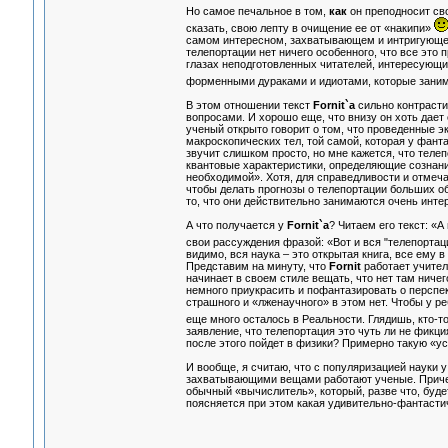
Но самое печальное в том,
как
он преподносит сво
сказать, свою лепту в очищение ее от «накипи»
самом интересном, захватывающем и интригующ
телепортации нет ничего особенного, что все это 
глазах неподготовленных читателей, интересующи
форменными дураками и идиотами, которые заним
В этом отношении текст
Fornit`а
сильно контрасти
вопросами. И хорошо еще, что внизу он хоть дае
ученый открыто говорит о том, что проведенные э
макроскопических тел, той самой, которая у фант
звучит слишком просто, но мне кажется, что тел
квантовые характеристики, определяющие сознани
необходимой». Хотя, для справедливости и отмечае
чтобы делать прогнозы о телепортации больших объ
то, что они действительно занимаются очень инт
А что получается у
Fornit`а
? Читаем его текст: «А
свои рассуждения фразой: «Вот и вся "телепортаци
видимо, вся наука – это открытая книга, все ему в
Представим на минуту, что
Fornit
работает учителе
начинает в своем стиле вещать, что нет там ничег
немного приукрасить и пофантазировать о перспек
страшного и «лженаучного» в этом нет. Чтобы у р
еще много осталось в Реальности. Глядишь, кто-
заявление, что телепортация это чуть ли не фикция
после этого пойдет в физики? Примерно такую «у
И вообще, я считаю, что с популяризацией науки у
захватывающими вещами работают ученые. Причем,
обычный «вычислитель», который, разве что, будет
поясняется при этом какая удивительно-фантастич