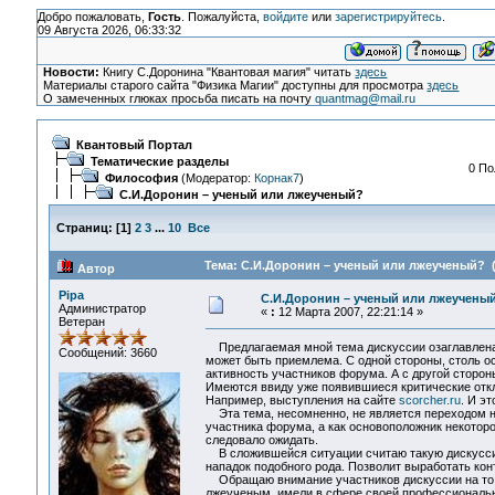
Добро пожаловать,
Гость
. Пожалуйста,
войдите
или
зарегистрируйтесь
.
09 Августа 2026, 06:33:32
Новости:
Книгу С.Доронина "Квантовая магия" читать
здесь
Материалы старого сайта "Физика Магии" доступны для просмотра
здесь
О замеченных глюках просьба писать на почту
quantmag@mail.ru
Квантовый Портал
Тематические разделы
0 По
Философия
(Модератор:
Корнак7
)
С.И.Доронин – ученый или лжеученый?
Страниц:
[
1
]
2
3
...
10
Все
Тема: С.И.Доронин – ученый или лжеученый? (
Автор
Pipa
С.И.Доронин – ученый или лжеучены
Администратор
«
:
12 Марта 2007, 22:21:14 »
Ветеран
Предлагаемая мной тема дискуссии озаглавлен
Сообщений: 3660
может быть приемлема. С одной стороны, столь о
активность участников форума. А с другой стороны
Имеются ввиду уже появившиеся критические откл
Например, выступления на сайте
scorcher.ru
. И э
Эта тема, несомненно, не является переходом на
участника форума, а как основоположник некоторо
следовало ожидать.
В сложившейся ситуации считаю такую дискуссию
нападок подобного рода. Позволит выработать ко
Обращаю внимание участников дискуссии на то, ч
лжеученым, имели в сфере своей профессионально