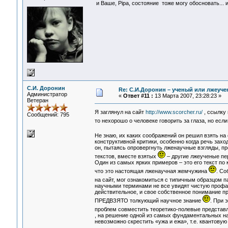
и Ваше, Pipa, состояние тоже могу обосновать... и
С.И. Доронин
Re: С.И.Доронин – ученый или лжеуч
Администратор
«
Ответ #11 :
13 Марта 2007, 23:28:23 »
Ветеран
Я заглянул на сайт
http://www.scorcher.ru/
, ссылку
Сообщений: 795
то нехорошо о человеке говорить за глаза, но есл
Не знаю, их каких соображений он решил взять н
конструктивной критики, особенно когда речь зах
он, пытаясь опровергнуть лженаучные взгляды, пр
текстов, вместе взятых
– другие лжеученые пе
Один из самых ярких примеров – это его текст по
что это настоящая лженаучная жемчужина
. Со
на сайт, мог ознакомиться с типичным образцом 
научными терминами не все увидят чистую профа
действительное, и свое собственное понимание пр
ПРЕДВЗЯТО толкующий научное знание
. При 
проблем совместить теоретико-полевые представл
, на решение одной из самых фундаментальных на
невозможно скрестить «ужа и ежа», т.е. квантову