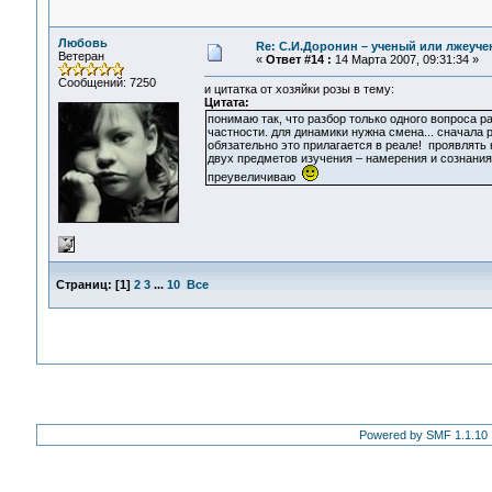
Любовь
Re: С.И.Доронин – ученый или лжеуч
Ветеран
«
Ответ #14 :
14 Марта 2007, 09:31:34 »
Сообщений: 7250
и цитатка от хозяйки розы в тему:
Цитата:
понимаю так, что разбор только одного вопроса р
частности. для динамики нужна смена... сначала 
обязательно это прилагается в реале! проявлять
двух предметов изучения – намерения и сознани
преувеличиваю
Страниц:
[
1
]
2
3
...
10
Все
Powered by SMF 1.1.10