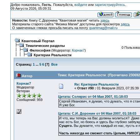
Добро пожаловать,
Гость
. Пожалуйста,
войдите
или
зарегистрируйтесь
.
09 Августа 2026, 05:09:31
Новости:
Книгу С.Доронина "Квантовая магия" читать
здесь
Материалы старого сайта "Физика Магии" доступны для просмотра
здесь
О замеченных глюках просьба писать на почту
quantmag@mail.ru
Квантовый Портал
Тематические разделы
0 Пользоват
Философия
(Модератор:
Корнак7
)
Критерии Реальности
Страниц:
1
...
5
6
[
7
]
Все
Тема: Критерии Реальности (Прочитано 230692
Автор
Корнак7
Re: Критерии Реальности
Модератор
«
Ответ #90 :
01 Февраля 2023, 07:35:39 
Ветеран
Цитата: Солярис от 04 Мая 2007, 01:18:03
Сообщений: 959
Сергей Иванович, я думаю, что думать, что я ста
Я уже Бог.
Цитата: С.И. Доронин от 04 Мая 2007, 01:18:03
И что, мы теперь на Вас должны молиться? Даже
нас есть Бог, но боюсь и здесь Вы глубоко заблу
Сущего.
Вы думаете, что каждый из нас, пусть и 
Часть никогда не сможет стать Целым, НИКО