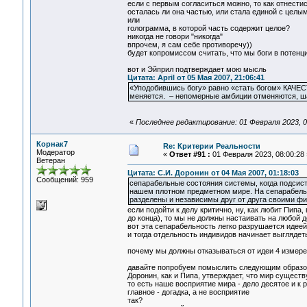
если с первым согласиться можно, то как отнестис
осталась ли она частью, или стала единой с целы
или
голограмма, в которой часть содержит целое?
никогда не говори "никогда"
впрочем, я сам себе противоречу))
будет копромиссом считать, что мы боги в потенц
вот и Эйприл подтверждает мою мысль
Цитата: April от 05 Мая 2007, 21:06:41
«Уподобившись богу» равно «стать богом» КАЧЕ
меняется. – непомерные амбиции отменяются, ша
«
Последнее редактирование: 01 Февраля 2023, 0
Корнак7
Re: Критерии Реальности
Модератор
«
Ответ #91 :
01 Февраля 2023, 08:00:28 
Ветеран
Цитата: С.И. Доронин от 04 Мая 2007, 01:18:03
Сообщений: 959
сепарабельные состояния системы, когда подсист
нашем плотном предметном мире. На сепарабельны
разделены и независимы друг от друга своими ф
если подойти к делу критично, ну, как любит Пипа
до конца), то мы не должны настаивать на любой 
вот эта сепарабельность легко разрушается идеей
и тогда отдельность индивидов начинает выглядеть
почему мы должны отказываться от идеи 4 измер
давайте попробуем помыслить следующим образ
Доронин, как и Пипа, утверждает, что мир существ
то есть наше восприятие мира - дело десятое и к
главное - догадка, а не восприятие
так?