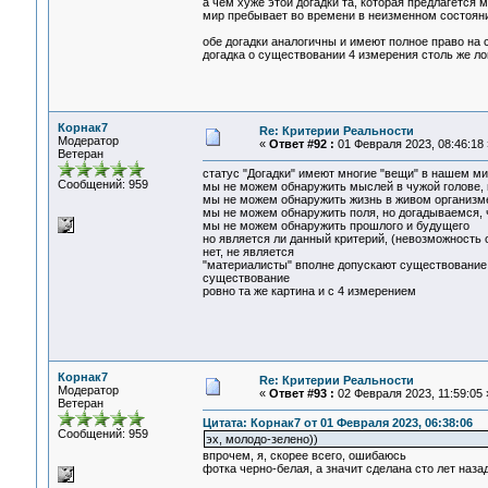
а чем хуже этой догадки та, которая предлагется 
мир пребывает во времени в неизменном состояни
обе догадки аналогичны и имеют полное право на
догадка о существовании 4 измерения столь же ло
Корнак7
Re: Критерии Реальности
Модератор
«
Ответ #92 :
01 Февраля 2023, 08:46:18 
Ветеран
статус "Догадки" имеют многие "вещи" в нашем м
Сообщений: 959
мы не можем обнаружить мыслей в чужой голове, 
мы не можем обнаружить жизнь в живом организме
мы не можем обнаружить поля, но догадываемся, ч
мы не можем обнаружить прошлого и будущего
но является ли данный критерий, (невозможность
нет, не является
"материалисты" вполне допускают существование 
существование
ровно та же картина и с 4 измерением
Корнак7
Re: Критерии Реальности
Модератор
«
Ответ #93 :
02 Февраля 2023, 11:59:05 
Ветеран
Цитата: Корнак7 от 01 Февраля 2023, 06:38:06
Сообщений: 959
эх, молодо-зелено))
впрочем, я, скорее всего, ошибаюсь
фотка черно-белая, а значит сделана сто лет наза