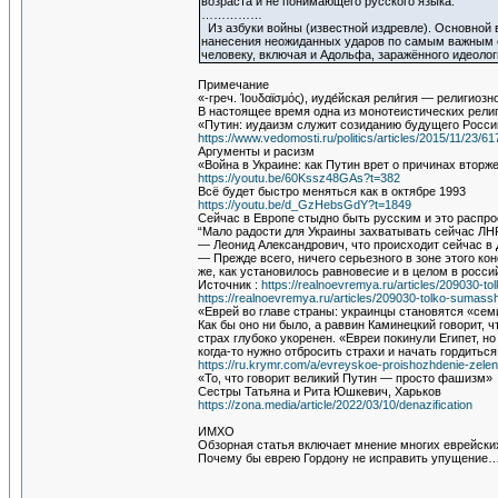
возраста и не понимающего русского языка.
……………
Из азбуки войны (известной издревле). Основной 
нанесения неожиданных ударов по самым важным ст
человеку, включая и Адольфа, заражённого идеоло
Примечание
«-греч. Ἰουδαϊσμός), иуде́йская рели́гия — религио
В настоящее время одна из монотеистических религ
«Путин: иудаизм служит созиданию будущего Росси
https://www.vedomosti.ru/politics/articles/2015/11/23
Аргументы и расизм
«Война в Украине: как Путин врет о причинах втор
https://youtu.be/60Kssz48GAs?t=382
Всё будет быстро меняться как в октябре 1993
https://youtu.be/d_GzHebsGdY?t=1849
Сейчас в Европе стыдно быть русским и это распро
“Мало радости для Украины захватывать сейчас ЛН
— Леонид Александрович, что происходит сейчас в
— Прежде всего, ничего серьезного в зоне этого к
же, как установилось равновесие и в целом в росс
Источник :
https://realnoevremya.ru/articles/20903
https://realnoevremya.ru/articles/209030-tolko-sum
«Еврей во главе страны: украинцы становятся «се
Как бы оно ни было, а раввин Каминецкий говорит, ч
страх глубоко укоренен. «Евреи покинули Египет, но
когда-то нужно отбросить страхи и начать гордитьс
https://ru.krymr.com/a/evreyskoe-proishozhdenie-zel
«То, что говорит великий Путин — просто фашизм»
Сестры Татьяна и Рита Юшкевич, Харьков
https://zona.media/article/2022/03/10/denazification
ИМХО
Обзорная статья включает мнение многих еврейских
Почему бы еврею Гордону не исправить упущение