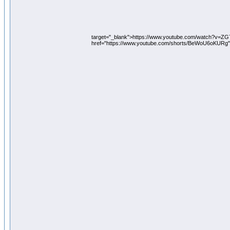
target="_blank">https://www.youtube.com/watch?v=Z
href="https://www.youtube.com/shorts/BeWoU6oKURg"