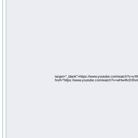
target="_blank">https://www.youtube.com/watch?v=y
href="https://www.youtube.com/watch?v=wHw4fvDXhn0