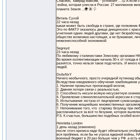
Спасибо, камрад Максим, " успокоил"....😖 А если 
война, которая унесла в России 27 миллионов жиз
планете Земля ...🌍 🦋 🎈
Виталь Сухой
22 часа назад
какая может быть свобода в стране, где полковник 
Это по ФАКТУ оказалось днище днищенское с краси
угнетения одних людей другими, где нет безработиц
обществе возможна настоящая, а не бумажная, лич
нежизнеспособной экономикой.
Segreyd
23 часа назад
По любимому сталинистами Земскову органами НКВ
Во время коллективизации начала 30-х от голода в
разнятся, точно нельзя такое подсчитать. И много
людей.
DxAxNxY
Ничего необычного, просто очередной путиноид об
Вследствии ежедневного облучения зомбоящиком у
1. Наличие промытых пропагандой мозгов;
2. Давняя потеря связи с реальностью;
3. Способность несьти всякую несусветную охинею
4. Проявление слюноплескательной агрессии в стор
5. Испытывание экстаза от лицезрения сумасшедше
6. Получение мощнейших множественных оргазмов 
7. Непонимание того, что старому безумцу при любо
расплачиваться за всё то безумие, которое вылело
P.S. К счастью, большинство подобных особей всег
Henrietta London
1 день назад (изменено)
после этого кризиса надо будет обязательно отобра
вся проблема. если бы не угроза ядерной войны, Н
военный бюджет в 20 раз больше чем у РФ. а есть 