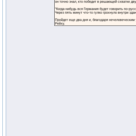
он точно знал, кто победит в решающей схватке дв
"Когда-нибудь вся Германия будет говорить по-ру
Через пять минут что-то гулко грохнуло внутри зда
Пройдет еще два дня и, благодаря нечеловеческим
Рейху.