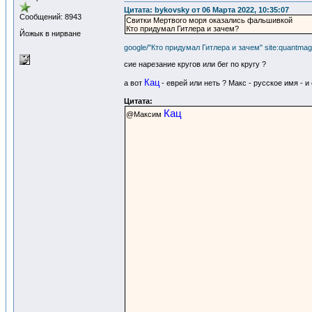
Цитата: bykovsky от 06 Марта 2022, 10:35:07
Сообщений: 8943
Свитки Мертвого моря оказались фальшивкой
Кто придумал Гитлера и зачем?
Йожык в нирване
google/"Кто придумал Гитлера и зачем" site:quantmag
сие нарезание кругов или бег по кругу ?
Кац
а вот
- еврей или неть ? Макс - русское имя - и о
Цитата:
Кац
@Максим