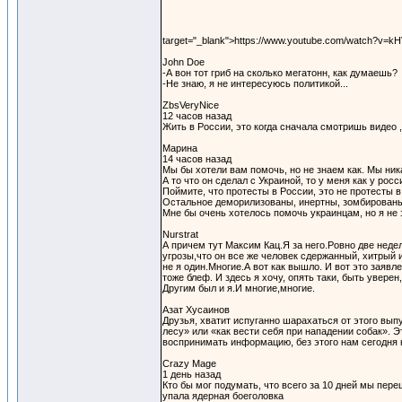
target="_blank">https://www.youtube.com/watch?v=
John Doe
-А вон тот гриб на сколько мегатонн, как думаешь?
-Не знаю, я не интересуюсь политикой...
ZbsVeryNice
12 часов назад
Жить в России, это когда сначала смотришь видео ,
Марина
14 часов назад
Мы бы хотели вам помочь, но не знаем как. Мы ник
А то что он сделал с Украиной, то у меня как у рос
Поймите, что протесты в России, это не протесты 
Остальное деморилизованы, инертны, зомбированы
Мне бы очень хотелось помочь украинцам, но я не з
Nurstrat
А причем тут Максим Кац.Я за него.Ровно две недели
угрозы,что он все же человек сдержанный, хитрый и
не я один.Многие.А вот как вышло. И вот это заяв
тоже блеф. И здесь я хочу, опять таки, быть увере
Другим был и я.И многие,многие.
Азат Хусаинов
Друзья, хватит испуганно шарахаться от этого вып
лесу» или «как вести себя при нападении собак». 
воспринимать информацию, без этого нам сегодня 
Crazy Mage
1 день назад
Кто бы мог подумать, что всего за 10 дней мы пере
упала ядерная боеголовка