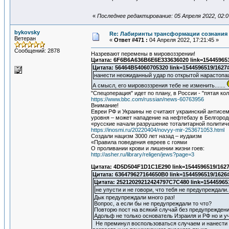
«
Последнее редактирование: 05 Апреля 2022, 02:0
bykovsky
Re: Лабиринты трансформации сознания 
Ветеран
«
Ответ #471 :
04 Апреля 2022, 17:21:45 »
Сообщений: 2878
Назревают перемены в мировоззрении!
Цитата: 6F6B6A636B6E6E333636020 link=154459651
Цитата: 56464B54060705320 link=1544596519/1627
нанести неожиданный удар по открытой нарастопаш
А смысл, его мировоззрения тебе не изменить.......
"Спецоперация" идет по плану, в России - "пятая ко
https://www.bbc.com/russian/news-60763956
Внимание!
Евреи РФ и Украины не считают украинский антисе
уровня – может нападение на нефтебазу в Белгоро
«русские начали разрушение тоталитарной политич
https://inosmi.ru/20220404/novyy-mir-253671053.html
Создали нацизм 3000 лет назад – иудаизм
«Правила поведения евреев с гоями
О проливании крови и лишении жизни гоев:
http://asher.ru/library/religen/jews?page=3
Цитата: 4D5D504F1D1C1E290 link=1544596519/1627
Цитата: 636479627164650B0 link=1544596519/1626
Цитата: 25212029212424797C7C480 link=15445965
не упусти и не говори, что тебя не предупреждали..
Дык предупреждали много раз!
Вопрос, а если бы не предупреждали то что?
Повторю пост на всякий случай без предупреждени
Адольф не только основатель Израиля и РФ но и у
Не преминул воспользоваться случаем и нанести н