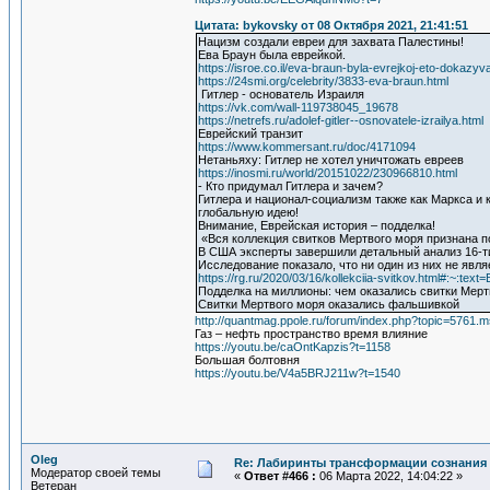
Цитата: bykovsky от 08 Октября 2021, 21:41:51
Нацизм создали евреи для захвата Палестины!
Ева Браун была еврейкой.
https://isroe.co.il/eva-braun-byla-evrejkoj-eto-dokazyv
https://24smi.org/celebrity/3833-eva-braun.html
Гитлер - основатель Израиля
https://vk.com/wall-119738045_19678
https://netrefs.ru/adolef-gitler--osnovatele-izrailya.html
Еврейский транзит
https://www.kommersant.ru/doc/4171094
Нетаньяху: Гитлер не хотел уничтожать евреев
https://inosmi.ru/world/20151022/230966810.html
- Кто придумал Гитлера и зачем?
Гитлера и национал-социализм также как Маркса и
глобальную идею!
Внимание, Еврейская история – подделка!
«Вся коллекция свитков Мертвого моря признана п
В США эксперты завершили детальный анализ 16-ти
Исследование показало, что ни один из них не явля
https://rg.ru/2020/03/16/kollekciia-svitkov.ht
Подделка на миллионы: чем оказались свитки Мерт
Свитки Мертвого моря оказались фальшивкой
http://quantmag.ppole.ru/forum/index.php?topic=576
Газ – нефть пространство время влияние
https://youtu.be/caOntKapzis?t=1158
Большая болтовня
https://youtu.be/V4a5BRJ211w?t=1540
Oleg
Re: Лабиринты трансформации сознания 
Модератор своей темы
«
Ответ #466 :
06 Марта 2022, 14:04:22 »
Ветеран