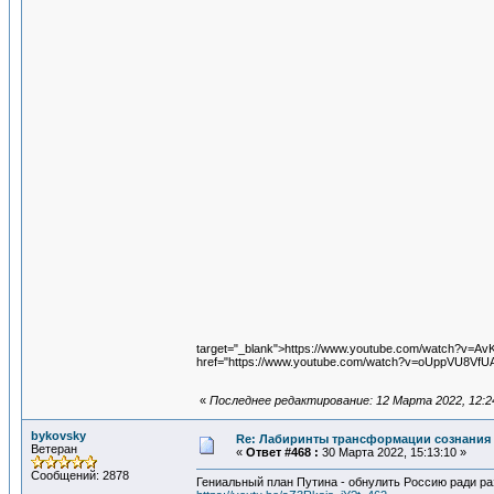
target="_blank">https://www.youtube.com/watch?v=A
href="https://www.youtube.com/watch?v=oUppVU8VfUA
«
Последнее редактирование: 12 Марта 2022, 12:2
bykovsky
Re: Лабиринты трансформации сознания 
Ветеран
«
Ответ #468 :
30 Марта 2022, 15:13:10 »
Сообщений: 2878
Гениальный план Путина - обнулить Россию ради р