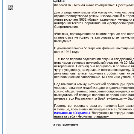
Цитата:
fbsearch.ru - Черная книга коммунизма: Преступле
Для определения масштаба коммунистических репрес
стране господствовал режим, изобличенный в Евро
жертв включает 5632 убитых, казненных, умерших в
антифашистского Сопротивления и репрессий проти
Сопротивления.
«Чистки», проходившие во многих странах при неп
становились не только те, кто оказывал активную
выжидания.
В документальном болгарском фильме, выпущенном
осени 1944 года:
«После первого задержания отца на следующий де
пять часов вечера в полицейский участок № 10. М
нетерпением. Наконец она вернулась в половине вто
чугунную дверцу, разделась и сожгла всю одежду. 
день она попыталась покончить с собой, попытки эт
нее психическое заболевание. Мы так и не узнали, ч
Под влиянием коммунистической пропаганды, прев
«переметывания» людей из одного идеологического 
кризис общественных отношений сопровождался ли
выжидательной позиции пассивных пособников палач
именоваться Розанскими, а Брайтенфельды — Ба
Господство террора, страха и отчаяния в Централ
в Польше, временами перекидываясь в Словакию, ка
изгнанные с Украины
. Вооруженные отряды, сос
называя себя «Черными плащами».
а тем временем