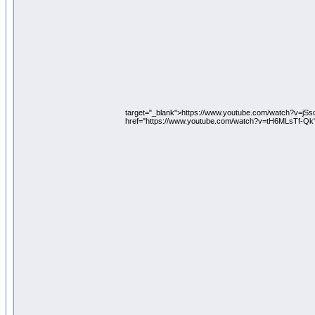
target="_blank">https://www.youtube.com/watch?v=j
href="https://www.youtube.com/watch?v=tH6MLsTf-Qk"