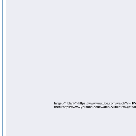
target="_blank">https://www.youtube.com/watch?v=
href="https://www.youtube.com/watch?v=tuIst3t53js" t