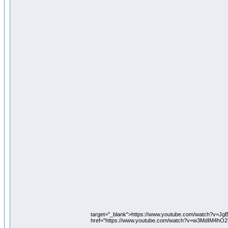
target="_blank">https://www.youtube.com/watch?v=Jg
href="https://www.youtube.com/watch?v=w3MdIM4hO2