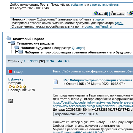
Добро пожаловать,
Гость
. Пожалуйста,
войдите
или
зарегистрируйтесь
.
09 Августа 2026, 00:30:48
Новости:
Книгу С.Доронина "Квантовая магия" читать
здесь
Материалы старого сайта "Физика Магии" доступны для просмотра
здесь
О замеченных глюках просьба писать на почту
quantmag@mail.ru
Квантовый Портал
Тематические разделы
Человек будущего
(Модератор:
Quangel
)
Лабиринты трансформации сознания обывателя и его будущего
Страниц:
1
...
30
31
[
32
]
33
34
...
44
Все
Тема: Лабиринты трансформации сознания обыва
Автор
bykovsky
Re: Лабиринты трансформации сознания 
Ветеран
«
Ответ #465 :
06 Марта 2022, 10:35:07 »
Сообщений: 2878
Кто придумал нацизм в Германии кто по национальн
ДНК-тест выявил у Гитлера еврейские и африкански
https://vesti.kz/accedent/dnk-test-vyiyavil-u-gitlera-evr
http://www.sciteclibrary.ru/cgi-bin/yabb2/YaBB.pl?nu
Цитата: 2C3924384B0 link=1572383491/8742#8742 
Недобили фашистов 1945г. в
Фашисты? Гитлер внук Ротшильда + Ева Браун еврей
Цифры и факты анализируем сопоставляем.
Мировая революция и Великая Депрессия кто орган
https://youtu.be/EEGAiquhNM8?t=7