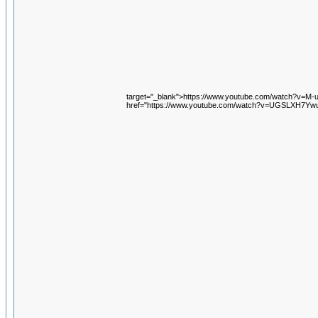
target="_blank">https://www.youtube.com/watch?v=M-
href="https://www.youtube.com/watch?v=UGSLXH7Ywu