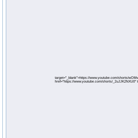
target="_blank">https://www.youtube.com/shorts/wO
href="https://www.youtube.com/shorts/_2uJJK2NXU0" 