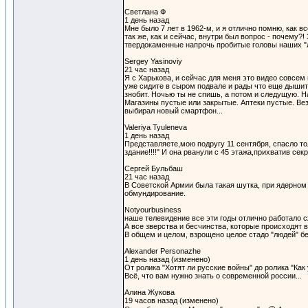
Светлана Ф
1 день назад
Мне было 7 лет в 1962-м, и я отлично помню, как в
так же, как и сейчас, внутри был вопрос - почему?!
твердокаменные напрочь пробитые головы наших "
Sergey Yasinoviy
21 час назад
Я с Харькова, и сейчас для меня это видео совсем 
уже сидите в сыром подвале и рады что еще дышите
знобит. Ночью ты не спишь, а потом и следущую. Н
Магазины пустые или закрытые. Аптеки пустые. Вез
выбирал новый смартфон...
Valeriya Tyuleneva
1 день назад
Представляете,мою подругу 11 сентября, спасло то
здание!!!!" И она рванули с 45 этажа,прихватив се
Сергей Бульбаш
21 час назад
В Советской Армии была такая шутка, при ядерном
обмундирование.
Notyourbusiness
наше телевидение все эти годы отлично работало сж
А все зверства и бесчинства, которые происходят 
В общем и целом, взрощено целое стадо "людей" бе
Alexander Personazhe
1 день назад (изменено)
От ролика "Хотят ли русские войны" до ролика "Как
Всё, что вам нужно знать о современной россии...
Алина Жукова
19 часов назад (изменено)