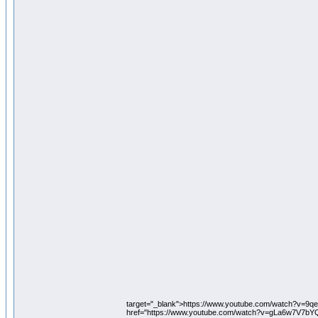
target="_blank">https://www.youtube.com/watch?v=9
href="https://www.youtube.com/watch?v=gLa6w7V7bYQ