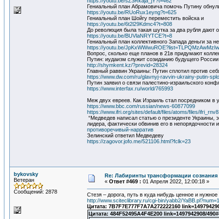
https://youtu.be/sZ3Rkaja_jY?t=462
Гениальный план Абрамовича помочь Путину обнули
https://youtu.be/RUoRux1eyng?t=625
Гениальный план Шойгу переместить войска и
https://youtu.be/6t2l29Kdmc4?t=808
До революция была такая шутка за два рубля дают о
https://youtu.be/BUVlaNRYTCE?t=8
Гениальный план коллективного Запада деньги за н
https://youtu.be/JpKxWWwuROE?list=TLPQMzAwMzI
Вопрос, сколько еще планов в 21в придумают колле
Путин: иудаизм служит созиданию будущего России
http://shymkent.kz/?previd=28324
Главный раввин Украины: Путин сплотил против себ
https://www.dw.com/ru/glavnyj-ravvin-ukrainy-putin-splo
Путин заявил о связи палестино-израильского конф
https://www.interfax.ru/world/765993
Меж двух евреев. Как Израиль стал посредником в у
https://www.bbc.com/russian/news-60877099
https://www.ifri.org/sites/default/files/atoms/files/ifr
“Медведев написал статью о президенте Украины, э
лидера, фактически обвинив его в непорядочности 
противоречивый-нарратив
Зелинский ответил Медведеву
https://zagovor.jofo.me/521106.html?fclk=23
bykovsky
Re: Лабиринты трансформации сознания 
Ветеран
«
Ответ #469 :
01 Апреля 2022, 12:00:18 »
Сообщений: 2878
Стезя – дорога, путь в куда нибудь ценное и нужное 
http://www.sciteclibrary.ru/cgi-bin/yabb2/YaBB.pl?num
Цитата: 7B7F7E777F7A7A272222160 link=149794290
Цитата: 484F52495A4F4E200 link=1497942908/490#