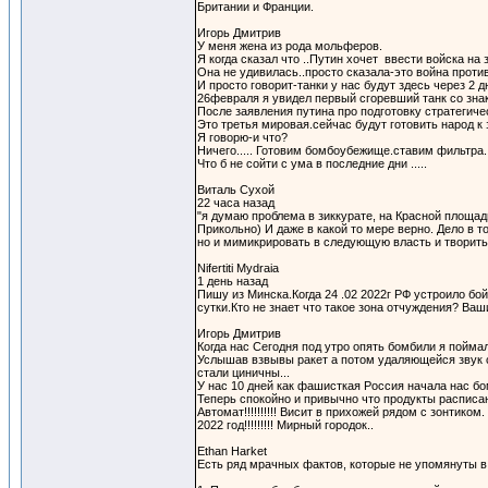
Британии и Франции.
Игорь Дмитрив
У меня жена из рода мольферов.
Я когда сказал что ..Путин хочет ввести войска на
Она не удивилась..просто сказала-это война против
И просто говорит-танки у нас будут здесь через 2 дн
26февраля я увидел первый сгоревший танк со знако
После заявления путина про подготовку стратегичес
Это третья мировая.сейчас будут готовить народ к 
Я говорю-и что?
Ничего..... Готовим бомбоубежище.ставим фильтра
Что б не сойти с ума в последние дни .....
Виталь Сухой
22 часа назад
"я думаю проблема в зиккурате, на Красной площади
Прикольно) И даже в какой то мере верно. Дело в т
но и мимикрировать в следующую власть и творить т
Nifertiti Mydraia
1 день назад
Пишу из Минска.Когда 24 .02 2022г РФ устроило бой
сутки.Кто не знает что такое зона отчуждения? Ва
Игорь Дмитрив
Когда нас Сегодня под утро опять бомбили я поймал
Услышав взвывы ракет а потом удаляющейся звук с
стали циничны...
У нас 10 дней как фашисткая Россия начала нас бом
Теперь спокойно и привычно что продукты расписан
Автомат!!!!!!!!!! Висит в прихожей рядом с зонтик
2022 год!!!!!!!!! Мирный городок..
Ethan Harket
Есть ряд мрачных фактов, которые не упомянуты в