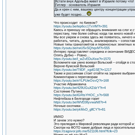
Кстати внук Адольфа живет в Израиле потому что!
Гитлер - основатель Израиля
Да и хрен с ним, вашему центру концентрации управл
уже будет поздно.....
Что происходит по Киевом?
https://youtu.be/tep6cc1TxVM?t=391
Каюсь и приношу не обращать внимания на слог и с
перестану, тем более сейчас когда так много ново
Мы все умрем и снова здесь же появитесь, ничего н
работать, читать, думать, анализировать – сопоста
Новые типы гранатомётов и переносных зенитных к
https://youtu.be/rwU5vSQhqxM?t=555
Интерес представляет середина и окончание ВИДЕ
Опять Дубно – Ровно…
https://youtu.be/I_wZvEDuXsw?t=1570
Вспомните как умно воевал Вольский – отойдя в сто
Верхне-Кумской Вольский
https://youtu.be/T9DF_xgdGSE?t=1217
Также и россиянам стоит отойти на заранее выбран
Комментарии к переговорам
https://youtu.be/eYLPUieOsvQ?t=168
Участие Абрамовича
https://youtu.be/429UGuXZdzY?t=4
Состояние Путина
https://youtu.be/iGRtsYHOC_s?t=568
Нефтебаза в Белгороде горит
https://youtu.be/WVE08yvwaN8?t=4
Ночные охотники…
https://youtu.be/ykMxD_gflCY?t=81
ИМХО
И зачем это нужно?
Это прелюдия к Мировой революции ради которой и 
Смотри на ФОТО какие добрые лица и просительны
https://zagovor.jofo.me/521106.html?fclk=23
Может ну её эту М-р?