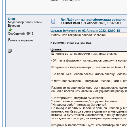
Oleg
Re: Лабиринты трансформации сознания 
Модератор своей темы
«
Ответ #470 :
01 Апреля 2022, 19:32:58 »
Ветеран
Цитата: bykovsky от 01 Апреля 2022, 12:00:18
Сообщений: 8943
Вспомните как умно воевал Вольский
Йожык в нирване
и вспомните как вштырлицъ
Цитата:
Штирлиц встал на носочки и заглянул в окно.
-Эй, ты, в фуражке,- послышалось сверху,- а ну-ка 
Штирлиц посмотрел наверх - там никого не было. Ни
-Че пялишься,- снова послышалось сверху,- слезай
"Опять послышалось,- подумал Штирлиц,- сгинь не
Разведчик осенил себя крестом и пионерским салю
сошел с носков незнакомца и от удивления раскрыл
"Полтергейст,"- подумал бы католик.
"Божественное знамение,"- подумал бы атеист.
"Ни хрена себе,"- подумал бы ученый.
Но ни одна из этих мыслей не пришла Штирлицу в г
потомки, мы бьемся всеми видимыми и невидимыми
встаем на пути танков и самолетов, о нашу тверд
за каждый глоток воды, за каждый порыв ветра и за
Штирлиц был счастлив. Пусть его обматерили с ног