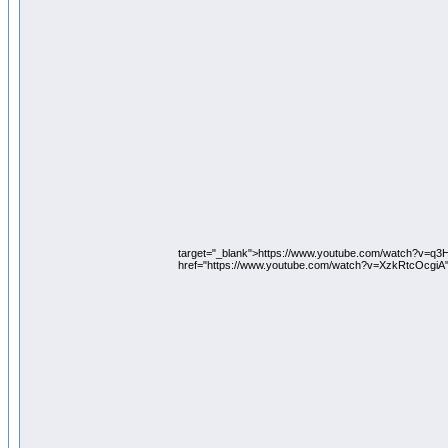
target="_blank">https://www.youtube.com/watch?v=q
href="https://www.youtube.com/watch?v=XzkRtcOcgiA"