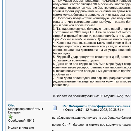
1. При ударе бомбы происходит начальный теплово
излучения, составляющая 90% всей мощности оружи
материал становится частью быстро остывающего, 
причем фронт ударной волны изначально движется 
кроме железобетона, в зависимости от размера и к
2. Поскольку воздействие ионизирующего излучени
означать, что выжившие раненые будут гораздо бо
ран и сепсиса после взрыва.
3. Т.к. ядерное оружие большую часть своей энерги
состоянию на 2011 год в США было всего 123 ожого
второй и третьей степени, переполнил бы эти мед
Про Россию я вообще молчу. Довольно много людей 
4. Хаос и паника, вызванные таким событием с бо
беспрецедентному экономическому спаду. Усилия п
использования на десятилетия, а их устранение об
беспорядки.
5. Ядерный удар продлится около трех дней, а по
оставшихся возможных целей.
6. Даже если все ядерные бомбы в мире будут взор
конечном итоге распространиться по мировой экоси
высокие показатели врожденных дефектов и проблем
проблемами.
7. Еще долго после ядерного взрыва, радиоактивн
радиоактивные частицы попали на кожу, так и косв
вещества)
«
Последнее редактирование: 06 Марта 2022, 15:2
Oleg
Re: Лабиринты трансформации сознания 
Модератор своей темы
«
Ответ #467 :
12 Марта 2022, 10:38:51 »
Ветеран
пугабэвские нквдшники пугают в зомбоящике банд
Сообщений: 8943
но вот Ctrl-F _бандер_ в книжке про коммуняк наход
Йожык в нирване