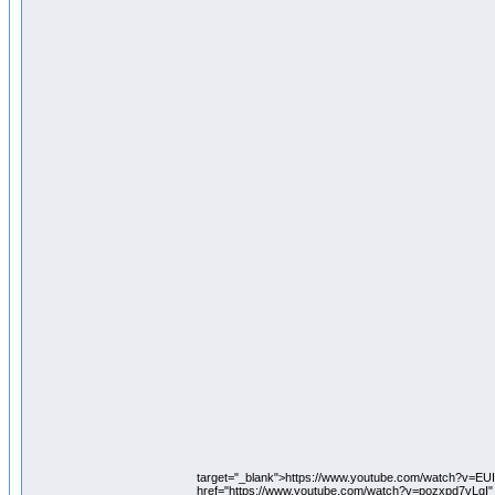
target="_blank">https://www.youtube.com/watch?v=E
href="https://www.youtube.com/watch?v=pozxpd7vLqI"