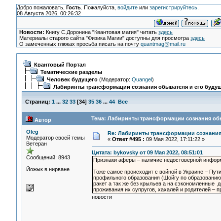
Добро пожаловать,
Гость
. Пожалуйста,
войдите
или
зарегистрируйтесь
.
08 Августа 2026, 00:26:32
Новости:
Книгу С.Доронина "Квантовая магия" читать
здесь
Материалы старого сайта "Физика Магии" доступны для просмотра
здесь
О замеченных глюках просьба писать на почту
quantmag@mail.ru
Квантовый Портал
Тематические разделы
Человек будущего
(Модератор:
Quangel
)
Лабиринты трансформации сознания обывателя и его буду
Страниц:
1
...
32
33
[
34
]
35
36
...
44
Все
Тема: Лабиринты трансформации сознания обыв
Автор
Oleg
Re: Лабиринты трансформации сознания
Модератор своей темы
«
Ответ #495 :
09 Мая 2022, 17:11:22 »
Ветеран
Цитата: bykovsky от 09 Мая 2022, 08:51:01
Сообщений: 8943
Признаки аферы – наличие недостоверной инфор
Йожык в нирване
Тоже самое происходит с войной в Украине – Пут
профильного образования (Шойгу по образованию
ракет а так же без крыльев а на сэкономленные д
проживания их супругов, хахалей и родителей – 
новости