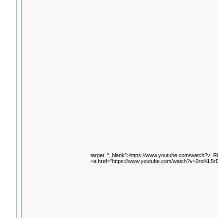
target="_blank">https://www.youtube.com/watch?v=
<a href="https://www.youtube.com/watch?v=2rolKL5r