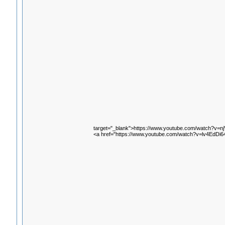
target="_blank">https://www.youtube.com/watch?v=
<a href="https://www.youtube.com/watch?v=lv4EdDi64