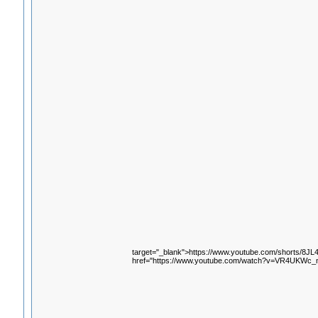
target="_blank">https://www.youtube.com/shorts/8J
href="https://www.youtube.com/watch?v=VR4UKWc_n