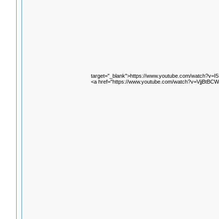
target="_blank">https://www.youtube.com/watch?v=
<a href="https://www.youtube.com/watch?v=VjjBtBCW