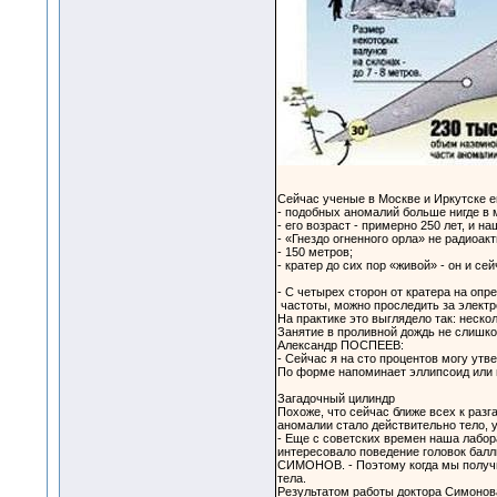
Сейчас ученые в Москве и Иркутске 
- подобных аномалий больше нигде в 
- его возраст - примерно 250 лет, и 
- «Гнездо огненного орла» не радиоак
- 150 метров;
- кратер до сих пор «живой» - он и с
- С четырех сторон от кратера на оп
частоты, можно проследить за электр
На практике это выглядело так: неск
Занятие в проливной дождь не слишко
Александр ПОСПЕЕВ:
- Сейчас я на сто процентов могу ут
По форме напоминает эллипсоид или ци
Загадочный цилиндр
Похоже, что сейчас ближе всех к раз
аномалии стало действительно тело, у
- Еще с советских времен наша лабора
интересовало поведение головок балл
СИМОНОВ. - Поэтому когда мы получил
тела.
Результатом работы доктора Симонова