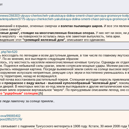
ет
nnews/266303-ulyuyu-cherkecheh-yakutskaya-dolina-smerti-chast-pervaya-gromovye-kotly-
-yavleniya/item/3775-ulyuyu-cherkecheh-yakutskaya-dolina-smerti-chast-pervaya-gromovye-k
оминаний о взрывах, огненных смерчах и
взлетах пылающих шаров.
И все эти явлен
олине смерти".
езные дома", стоящие на многочисленных боковых опорах.
У них нет ни окон, ни
 мерзлоту - на поверхности осталась лишь еле заметная выпуклость, типа арки.
 видевшие этот
"гремящий железный дом"
, описывают его одинаково.
c.php?id=520
сь воссоздать по легендам и всем доступным данным, в том числе по главному якутск
". По их мнению, все выглядело следующим образом:
чалось, эту местность населяли немногочисленные кочевые тунгусы. Однажды их отдал
в. Поднялся небывалой силы ураган, землю сотрясали мощные удары. Молнии рассекал
рылась невиданная картина. Посреди выжженной земли сияло на солнце высокое верт
ооружение испускало неприятные, режущие слух звуки и постепенно уменьшалось в выс
ту территорию, назад не возвращался.
ой почва восстановила растительный покров. Сплошная молодая поросль привлекала к
о и
прекрасное с виду жилье - высокий куполообразный "железный дом"
, покоя
 ни дверей. В некоторых местах из-под земли выглядывали и другие металлические кон
ния зияло огромное вертикальное "жерло". По причудливым описаниям легенд, оно с
но "ущербным" солнцем.
[/b]
е люди лампочку за солнце приняли..
lokova/99065402
9/post285237176/
 связывают с падением Тунгусского метеорита в 1908 году. Кстати, 30 июня 2008 года Т