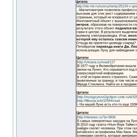
Цитата:
http://nlo-mir.ru/sooruzheniy/25134-v-gne
...Магнитометрия позволила профессор
высоким для этих мест содержанием ж
странным, который не взорвался от уда
Инопланетный объект с вышеназванным
метров
, образовав на поверхности гл
результате этого объект
поднялся вв
горки в центре. В результате выделе
выявила электроразведка. Итак,
иноп
которой ему осталось совсем немно
Откуда же прилетел цилиндр-снаряд? 
Пятибратом
перевода книги Дж. Лео
использующих Луну для наблюдения за
Цитата:
http://vimana.su/read/127
В 1977 году в Великобритании вышла
жизни на Луне». Кто скрывается под
сверхсекретной информации.
в этой истории много странного. Ска
вывезенные за границу, в том числе и
Фреда Стеклинга. Найти их в продаже
Цитата:
http://mzwgsytvon2gcltjom.cmle.ru/b/32
http://flibusta.is/b/32584/read
- На нашей Луне есть кто-то еще 193K 
Цитата:
http://nlonews.ru/?p=3836
5 самых невероятных находок на Лун
В 2010 году газета «Нью-Йорк Таймс»
найден скелет человека. При этом га
китайского астрофизика Мао Кана. Ма
снимками скелета, которые американ