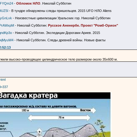
3-FYQm24
-
Обломок НЛО
. Николай Субботин
9UZ5I
- В тундре обнаружены следы пришельцев. 2015 UFO НЛО Aliens
WyGnLvk
- Неизвестные цивилизации Уральских гор. Николай Субботин
xPrAWxpM
- Николай Субботин:
Русское Аненербе. Проект "Ромб-Орион"
qndKp3o
- Николай Субботин. Экспедиции Дорогами Ариев. 2015
wwjMyuW4
- Николай Субботин. Следы древней войны. Новые факты
2:52:13
аружили высоко-проводящее цилиндрическое тело размером около 35х600 м.
html
id=337