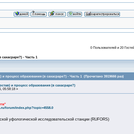
0 Пользователей и 20 Гостей
 сахасраре?) - Часть 1
) и процесс образования (в сахасраре?) - Часть 1 (Прочитано 3919666 раз)
остав) и процесс образования (в сахасраре?)
, 05:58:18 »
та"
.ru/forum/index.php?topic=4558.0
сской уфологической исследовательской станции (RUFORS)