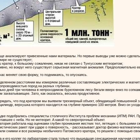
еще анализируют привезенные нами материалы. Но первые выводы уже можно сделать
мире не существует;
наш кратер, к большому сожалению, никак не связан с Тунгусским метеоритом;
тивно, но вокруг него существует серьезная магнитная аномалия. Предположительно е
ейчас меняет свою форму, то поднимаясь, то опускаясь.
ределенном расстоянии мы измеряем различные составляющие электрических и магнит
опроводимостью пород на разных глубинах.
олько дней три человека в непроходимом буреломном лесу бегали вверх-вниз по сопкам
м захватывающее. Зато, как оказалось, весьма продуктивное.
верждать, что под кратером мы выявили трехмерный объект, обладающий повышенной 
линдр, верхушка которого находится на глубине примерно 100 метров. Вниз он уходит
гадке подобрались специалисты столичного Института проблем механики (ИПМ) РАН. Пр
павшее с неба. Но не метеорит. А какой-то сверхпрочный объект.
тория работала над оценками глубин проникания жестких тел, летящих с большими ско
истических ракет при ударе о поверхность, - рассказывает доктор физико-математи
и снимки и все размеры необычного Патомского кратера, то решили с помощью своих
 и его коллег по лаборатории стала только что вышедшая сенсационная научная ста