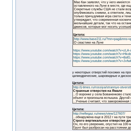
Мао Кан заявлял, что у него имеются
оставленного на Луне в месте, где ещ
Секретные службы США не стали воз
опубликовать снимки, а ответили, лиш
только причудливая игра света и тени
утверждает, что современная космич
мельчайшие детали, так что на оста
джинсов, которые мог носить усопший
Цитата:
http://www.base211.ru/?mn=pag&mns=
О свастике на Луне
https://www.youtube.com/watch?v=zL
https://www.youtube.com/watch?v=Hko
https://www.youtube.com/watch?v=tb
https://www.youtube.com/watch?v=Jvfw
у некоторых отверстий похожих на пр
цилиндрические, шаровидные и дискооб
Цитата:
http://j-times.ru/rossiya/strannye-otvers
Странные отверстия на Ямале
...О воронке у села Бованенково стал
объект и произошла вспышка. Другой о
...Ученые считают, что замороженна
Цитата:
http://neftegaz.ru/news/view/127607/
...обнаружена еще в 2012 г на пути тр
Строго вертикальное отверстие ди
Он, по его уверению, опустил на 100-м
Грунт был разбросан на расстоянии до