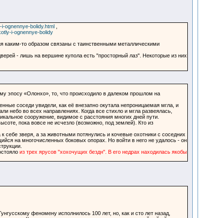
i-ognennye-bolidy.html
,
otly-i-ognennye-bolidy
ия каким-то образом связаны с таинственными металлическими
 дверей - лишь на вершине купола есть "просторный лаз". Некоторые из них
ому эпосу «Олонхо», то, что происходило в далеком прошлом на
енные соседи увидели, как её внезапно окутала непроницаемая мгла, и
и небо во всех направлениях. Когда все стихло и мгла развеялась,
икальное сооружение, видимое с расстояния многих дней пути.
оте, пока вовсе не исчезло (возможно, под землей). Кто из
 себе зверя, а за животными потянулись и кочевые охотники с соседних
щийся на многочисленных боковых опорах. Но войти в него не удалось - он
струкции.
остояло
из трех ярусов "хохочущих бездн". В его недрах находилась якобы
унгусскому феномену исполнилось 100 лет, но, как и сто лет назад,