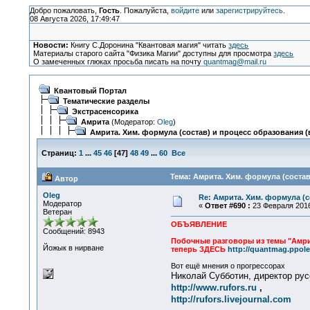
Добро пожаловать,
Гость
. Пожалуйста,
войдите
или
зарегистрируйтесь
.
08 Августа 2026, 17:49:47
Новости:
Книгу С.Доронина "Квантовая магия" читать
здесь
Материалы старого сайта "Физика Магии" доступны для просмотра
здесь
О замеченных глюках просьба писать на почту
quantmag@mail.ru
Квантовый Портал
Тематические разделы
Экстрасенсорика
Амрита
(Модератор:
Oleg
)
Амрита. Хим. формула (состав) и процесс образования (в
Страниц:
1
...
45
46
[
47
]
48
49
...
60
Все
Тема: Амрита. Хим. формула (состав
Автор
Oleg
Re: Амрита. Хим. формула (с
Модератор
«
Ответ #690 :
23 Февраля 2016
Ветеран
ОБЪЯВЛЕНИЕ
Сообщений: 8943
Побочные разговоры из темы "Амри
Йожык в нирване
теперь ЗДЕСЬ
http://quantmag.ppole
Вот ещё мнения о прогрессорах
Николай Субботин, директор ру
http://www.rufors.ru
,
http://rufors.livejournal.com