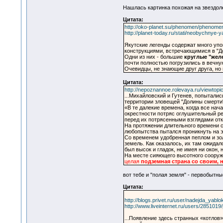
Нашлась картинка похожая на звездол
Цитата:
http://oko-planet.su/phenomen/phenome
http://planet-today.ru/stati/neobychnye
Якутские легенды содержат много уп
конструкциями, встречающимися в "Д
Одни из них - большие
круглые "жел
почти полностью погрузились в вечную
Очевидцы, не знающие друг друга, но
Цитата:
http://nepoznannoe.rolevaya.ru/viewtopi
...Михайловский и Гутенев, попытали
территории зловещей "Долины смерти
«В те далекие времена, когда все на
окрестности потряс оглушительный ре
перед их потрясенными взглядами отк
На протяжении длительного времени с
любопытства пытался проникнуть на э
Со временем удобренная пеплом и зол
земель. Как оказалось, их там ожидал
был высок и гладок, не имея ни окон,
На месте сияющего высотного сооруже
целая
подземная страна со своим, 
вот тебе и "полая земля" - первобытны
Цитата:
http://blogs.privet.ru/user/nadejda_yab
http://www.liveinternet.ru/users/285101
...Появление здесь странных «котлов»