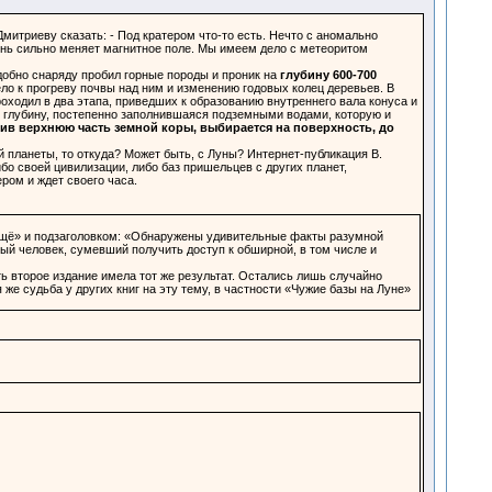
митриеву сказать: - Под кратером что-то есть. Нечто с аномально
чень сильно меняет магнитное поле. Мы имеем дело с метеоритом
обно снаряду пробил горные породы и проник на
глубину 600-700
вело к прогреву почвы над ним и изменению годовых колец деревьев. В
оходил в два этапа, приведших к образованию внутреннего вала конуса и
о глубину, постепенно заполнившаяся подземными водами, которую и
бив верхнюю часть земной коры, выбирается на поверхность, до
 планеты, то откуда? Может быть, с Луны? Интернет-публикация В.
бо своей цивилизации, либо баз пришельцев с других планет,
ром и ждет своего часа.
 ещё» и подзаголовком: «Обнаружены удивительные факты разумной
ый человек, сумевший получить доступ к обширной, в том числе и
ть второе издание имела тот же результат. Остались лишь случайно
 же судьба у других книг на эту тему, в частности «Чужие базы на Луне»