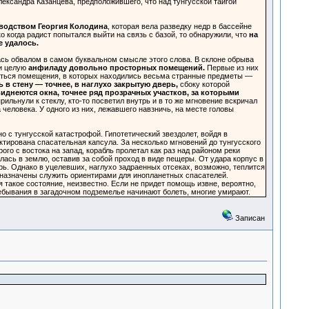
ександра Казанцева, предположившего, что над тунгусской тайгой
водством Георгия Колодина
, которая вела разведку недр в бассейне
когда радист попытался выйти на связь с базой, то обнаружили, что
на
е удалось.
ась обвалом в самом буквальном смысле этого слова. В склоне обрыва
ли целую
анфиладу довольно просторных помещений.
Первые из них
адаться помещения, в которых находились весьма странные предметы —
 в стену — точнее, в наглухо закрытую дверь,
сбоку которой
виднеются окна, точнее ряд прозрачных участков, за которыми
льнули к стеклу, кто-то посветил внутрь и в то же мгновение вскричал
человека. У одного из них, лежавшего навзничь, на месте головы
о с тунгусской катастрофой. Гипотетический звездолет, войдя в
ктирована спасательная капсула. За несколько мгновений до тунгусского
о с востока на запад, корабль пролетал как раз над районом реки
ась в землю, оставив за собой проход в виде пещеры. От удара корпус в
. Однако в уцелевших, наглухо задраенных отсеках, возможно, теплится
дназначены служить ориентирами для инопланетных спасателей.
такое состояние, неизвестно. Если не придет помощь извне, вероятно,
ребывания в загадочном подземелье начинают болеть, многие умирают.
Записан