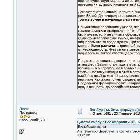
версий существует масса, а до истин
потерпел катастрофу инопланетный ко
Доказательства нашлись в тайге в 700
реки Вилюй. Для очередного привала 
той же волне в наушники лезут неп
Примитивная пеленгация указала, что
геологи заметили отверстие — что-то
были пусты, если не считать обломко
какие-то металлические тумбы, шкафы
виднелось что-то вроде пульта. При в
можно было различить длинный ря
от неожиданности. Чуть ли не в метре
виднелось выпуклое блестящее устрой
После этого появилась версия, что по
атмосферу Земли, стал падать в запа
взрыва — а он произошел в воздухе —
Вилюй. Поэтому находка в этих места
наиболее слабых местах разрушился. 
инопланетная жизнь, о чем свидетель
Продолжают функционировать аварийны
целую вечность. До российских геоло
Люся
Re: Амрита. Хим. формула (с
Постоялец
«
Ответ #691 :
23 Февраля 2016
Сообщений: 307
Цитата: valeriy от 22 Февраля 2016, 1
Вилюйские котлы
А в теме про Цереру есть фотки с от
13 кв км