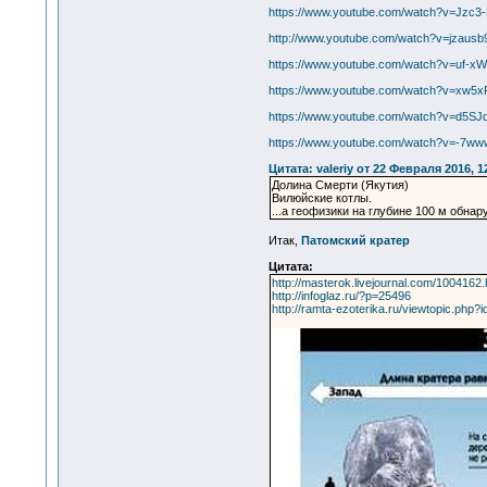
https://www.youtube.com/watch?v=Jzc
http://www.youtube.com/watch?v=jzausb
https://www.youtube.com/watch?v=uf-x
https://www.youtube.com/watch?v=xw5
https://www.youtube.com/watch?v=d5SJ
https://www.youtube.com/watch?v=-7w
Цитата: valeriy от 22 Февраля 2016, 1
Долина Смерти (Якутия)
Вилюйские котлы.
...а геофизики на глубине 100 м обн
Итак,
Патомский кратер
Цитата:
http://masterok.livejournal.com/1004162.
http://infoglaz.ru/?p=25496
http://ramta-ezoterika.ru/viewtopic.php?