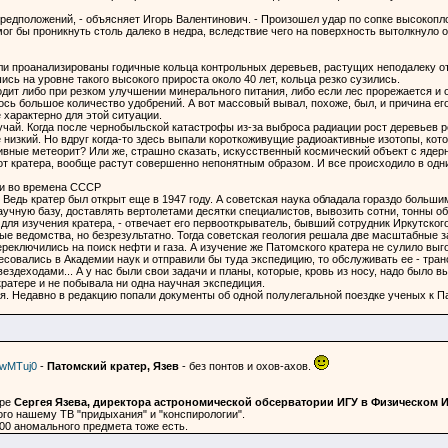
предположений, - объясняет Игорь Валентинович. - Произошел удар по сопке высоко
ог бы проникнуть столь далеко в недра, вследствие чего на поверхность вытолкнуло 
ли проанализированы годичные кольца контрольных деревьев, растущих неподалеку от 
ись на уровне такого высокого прироста около 40 лет, кольца резко сузились.
одит либо при резком улучшении минерального питания, либо если лес прорежается и
сь большое количество удобрений. А вот массовый вывал, похоже, был, и причина его 
 характерно для этой ситуации.
учай. Когда после чернобыльской катастрофы из-за выброса радиации рост деревьев р
 низкий. Но вдруг когда-то здесь выпали короткоживущие радиоактивные изотопы, ко
ивные метеорит? Или же, страшно сказать, искусственный космический объект с ядер
от кратера, вообще растут совершенно непонятным образом. И все происходило в одни 
ли во времена СССР
 Ведь кратер был открыт еще в 1947 году. А советская наука обладала гораздо больши
учную базу, доставлять вертолетами десятки специалистов, вывозить сотни, тонны о
 для изучения кратера, - отвечает его первооткрыватель, бывший сотрудник Иркутског
ые ведомства, но безрезультатно. Тогда советская геология решала две масштабные з
ереключились на поиск нефти и газа. А изучение же Патомского кратера не сулило вы
есовались в Академии наук и отправили бы туда экспедицию, то обслуживать ее - тран
здеходами... А у нас были свои задачи и планы, которые, кровь из носу, надо было 
ратере и не побывала ни одна научная экспедиция.
. Недавно в редакцию попали документы об одной полулегальной поездке ученых к Па
SwMTuj0
-
Патомский кратер, Язев
- без понтов и охов-ахов.
ере
Сергея Язева, директора астрономической обсерватории ИГУ в Физическом И
го нашему ТВ "придыхания" и "конспирологии".
00 аномального предмета тоже есть.