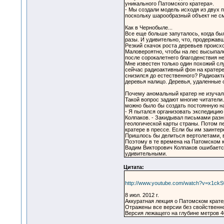
уникального Патомского кратера».
- Мы создали модель исходя из двух 
поскольку шарообразный объект не см
Как в Чернобыле...
Все еще больше запуталось, когда бы
разы. И удивительно, что, продержавш
Резкий скачок роста деревьев происх
Маловероятно, чтобы на лес высыпало
после сорокалетнего благоденствия не
Мне известен только один похожий сл
сейчас радиоактивный фон на кратере
снизился до естественного? Радиоакт
деревья налицо. Деревья, удаленные 
Почему аномальный кратер не изуча
Такой вопрос задают многие читатели.
можно было бы создать постоянную на
- Я пытался организовать экспедицию
Колпаков. - Закидывал письмами разн
геологической карты страны. Потом п
кратере в прессе. Если бы им заинтер
Пришлось бы делиться вертолетами, ве
Поэтому в те времена на Патомском к
Вадим Викторович Колпаков ошибается
удивительными.
Цитата:
http://www.youtube.com/watch?v=x1ck
8 июл. 2012 г.
Аккуратная лекция о Патомском крат
Отражены все версии без свойственно
Версия лежащего на глубине метров 4