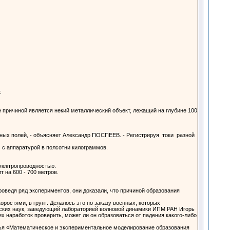
:
е причиной является некий металлический объект, лежащий на глубине 100
ных полей, - объясняет Александр ПОСПЕЕВ. - Регистрируя токи разной
 с аппаратурой в полсотни килограммов.
электропроводностью.
 на 600 - 700 метров.
оведя ряд экспериментов, они доказали, что причиной образования
ростями, в грунт. Делалось это по заказу военных, которых
ческих наук, заведующий лабораторией волновой динамики ИПМ РАН Игорь
 наработок проверить, может ли он образоваться от падения какого-либо
тья «Математическое и экспериментальное моделирование образования