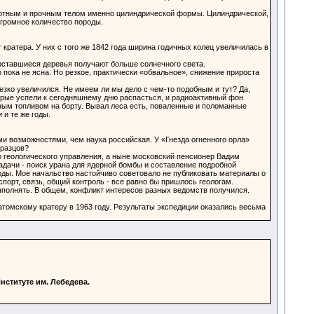
плотным и прочным телом именно цилиндрической формы. Цилиндрической,
огромное количество породы.
кратера. У них с того же 1842 года ширина годичных колец увеличилась в
 оставшиеся деревья получают больше солнечного света.
пока не ясна. Но резкое, практически «обвальное», снижение прироста
езко увеличился. Не имеем ли мы дело с чем-то подобным и тут? Да,
торые успели к сегодняшнему дню распасться, и радиоактивный фон
ным топливом на борту. Вывал леса есть, поваленные и поломанные
и те же годы.
ми возможностями, чем наука российская. У «Гнезда огненного орла»
бразцов?
о геологического управления, а ныне московский пенсионер Вадим
адачи - поиск урана для ядерной бомбы и составление подробной
годы. Мое начальство настойчиво советовало не публиковать материалы о
спорт, связь, общий контроль - все равно бы пришлось геологам.
выполнять. В общем, конфликт интересов разных ведомств получился.
томскому кратеру в 1963 году. Результаты экспедиции оказались весьма
нституте им. Лебедева.