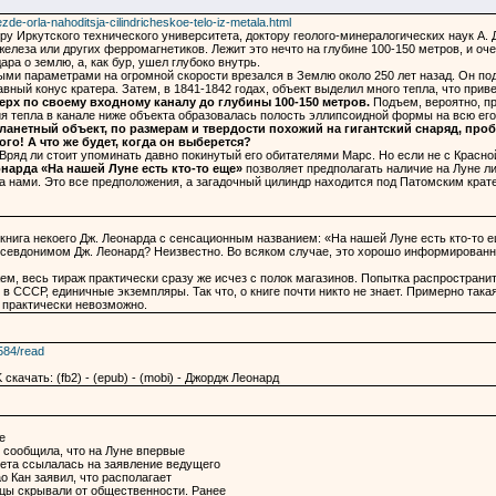
zde-orla-nahoditsja-cilindricheskoe-telo-iz-metala.html
у Иркутского технического университета, доктору геолого-минералогических наук А. Д
елеза или других ферромагнетиков. Лежит это нечто на глубине 100-150 метров, и о
ра о землю, а, как бур, ушел глубоко внутрь.
и параметрами на огромной скорости врезался в Землю около 250 лет назад. Он под
авный конус кратера. Затем, в 1841-1842 годах, объект выделил много тепла, что при
ерх по своему входному каналу до глубины 100-150 метров.
Подъем, вероятно, пр
ния тепла в канале ниже объекта образовалась полость эллипсоидной формы на всю ег
ланетный объект, по размерам и твердости похожий на гигантский снаряд, про
го! А что же будет, когда он выберется?
Вряд ли стоит упоминать давно покинутый его обитателями Марс. Но если не с Красной
нарда «На нашей Луне есть кто-то еще»
позволяет предполагать наличие на Луне ли
 нами. Это все предположения, а загадочный цилиндр находится под Патомским крате
 книга некоего Дж. Леонарда с сенсационным названием: «На нашей Луне есть кто-то
 псевдонимом Дж. Леонард? Неизвестно. Во всяком случае, это хорошо информированн
жем, весь тираж практически сразу же исчез с полок магазинов. Попытка распространи
 в СССР, единичные экземпляры. Так что, о книге почти никто не знает. Примерно такая
 практически невозможно.
584/read
скачать: (fb2) - (epub) - (mobi) - Джордж Леонард
е
 сообщила, что на Луне впервые
зета ссылалась на заявление ведущего
о Кан заявил, что располагает
цы скрывали от общественности. Ранее