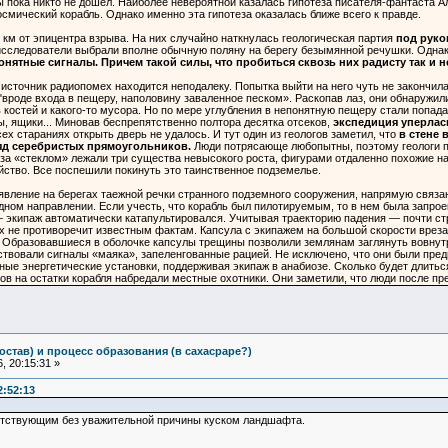
ы пока никто не дошел. Наиболее невероятной казалась гипотеза писателя-фантаста Ал
смический корабль. Однако именно эта гипотеза оказалась ближе всего к правде.
 км от эпицентра взрыва. На них случайно наткнулась геологическая партия
под руко
исследователи выбрали вполне обычную поляну на берегу безымянной речушки. Однако 
онятные сигналы. Причем такой силы, что пробиться сквозь них радисту так и н
 источник радиопомех находится неподалеку. Попытка выйти на него чуть не закончил
 "вроде входа в пещеру, наполовину заваленное песком». Раскопав лаз, они обнаружи
в костей и какого-то мусора. Но по мере углубления в непонятную пещеру стали поп
, ящики... Миновав беспрепятственно полтора десятка отсеков,
экспедиция уперлась
сех стараниях открыть дверь не удалось. И тут один из геологов заметил, что
в стене 
д серебристых прямоугольников.
Люди потрясающе любопытны, поэтому геологи при
 за «стеклом» лежали три существа невысокого роста, фигурами отдаленно похожие на 
ство. Все поспешили покинуть это таинственное подземелье.
явление на берегах таежной речки странного подземного сооружения, напрямую связан
дном направлении. Если учесть, что корабль был пилотируемым, то в нем была запрое
 экипаж автоматически катапультировался. Учитывая траекторию падения — почти строг
х не противоречит известным фактам. Капсула с экипажем на большой скорости врезал
Образовавшиеся в оболочке капсулы трещины позволили землянам заглянуть вовнутрь
ствовали сигналы «маяка», запеленгованные рацией. Не исключено, что они были пре
е энергетические установки, поддерживая экипаж в анабиозе. Сколько будет длиться 
гов на остатки корабля набредали местные охотники. Они заметили, что люди после п
остав) и процесс образования (в сахасраре?)
, 20:15:31 »
2:52:13
сутствующим без уважительной причины куском ландшафта.