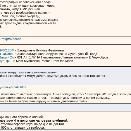
 фотографии человеческого следа,
ё не ступал ни один космонавт мира.
ражать, когда СМИ решили
ь, что всё изображённое на них –
. Мао Кан, в свою очередь,
еская оптика позволяет рассматривать
нках даже видны сохранившиеся части
.
q7mxplwxaecbd
A-dV3QZDM
- Загадочные Лунные Феномены
bGlaDdno
- Самое Загадочное Сооружение на Луне Лунный Город
dGJmwc4Qo
- ЛУНА НЕ ЛУНА Непознанное Лунные аномалии В Чернобров
kyqIYpk
- 5 Most Mysterious Photos From the Moon
овалы вокруг вал вывороченной земли
разные объекты могут делать круглые дыры в земле. а не только газ..
tiya-na-yamale.html
о известно от местных оленеводов. Они сообщили, что 27 сентября 2013 года в этом р
леневод говорил только о том, что видел дым, пелену, а потом вспышку.
я земля была выброшена наружу мощным давлением снизу
адиционного перегона оленей.
аметром 4 м потрясло человека глубиной.
етровой веревке груз, но до дна не достал.
 900 м от эпицентра выброса.