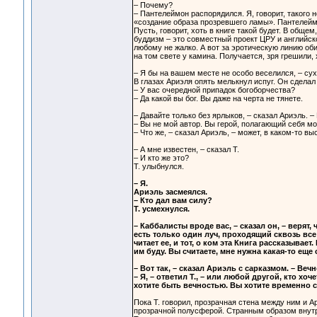
– Почему?
– Пантелеймон распорядился. Я, говорит, такого 
«создание образа прозревшего ламы». Пантелеймон
Пусть, говорит, хоть в книге такой будет. В обще
буддизм – это совместный проект ЦРУ и английско
любому не жалко. А вот за эротическую линию оби
на том свете у камина. Получается, зря грешили, 
– Я бы на вашем месте не особо веселился, – сух
В глазах Ариэля опять мелькнул испуг. Он сделал
– У вас очередной припадок богоборчества?
– Да какой вы бог. Вы даже на черта не тянете.
– Давайте только без ярлыков, – сказал Ариэль. – 
– Вы не мой автор. Вы герой, полагающий себя мо
– Что же, – сказал Ариэль, – может, в каком-то в
– А мне известен, – сказал Т.
– И кто же это?
Т. улыбнулся.
– Я.
Ариэль засмеялся.
– Кто дал вам силу?
Т. усмехнулся.
– Каббалисты вроде вас, – сказал он, – верят,
есть только один луч, проходящий сквозь все 
читает ее, и тот, о ком эта Книга рассказывает
им буду. Вы считаете, мне нужна какая-то еще
– Вот так, – сказал Ариэль с сарказмом. – Веч
– Я, – ответил Т., – или любой другой, кто х
хотите быть вечностью. Вы хотите временно с
Пока Т. говорил, прозрачная стена между ним и Ар
прозрачной полусферой. Странным образом внутр