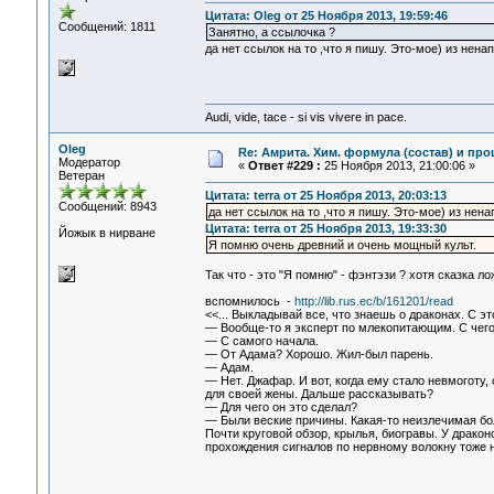
Цитата: Oleg от 25 Ноября 2013, 19:59:46
Сообщений: 1811
Занятно, а ссылочка ?
да нет ссылок на то ,что я пишу. Это-мое) из нена
Audi, vide, tace - si vis vivere in pace.
Oleg
Re: Амрита. Хим. формула (состав) и про
Модератор
«
Ответ #229 :
25 Ноября 2013, 21:00:06 »
Ветеран
Цитата: terra от 25 Ноября 2013, 20:03:13
Сообщений: 8943
да нет ссылок на то ,что я пишу. Это-мое) из нена
Цитата: terra от 25 Ноября 2013, 19:33:30
Йожык в нирване
Я помню очень древний и очень мощный культ.
Так что - это "Я помню" - фэнтэзи ? хотя сказка лож
вспомнилось -
http://lib.rus.ec/b/161201/read
<<... Выкладывай все, что знаешь о драконах. С э
— Вообще-то я эксперт по млекопитающим. С чего
— С самого начала.
— От Адама? Хорошо. Жил-был парень.
— Адам.
— Нет. Джафар. И вот, когда ему стало невмоготу,
для своей жены. Дальше рассказывать?
— Для чего он это сделал?
— Были веские причины. Какая-то неизлечимая боле
Почти круговой обзор, крылья, биогравы. У дракон
прохождения сигналов по нервному волокну тоже 