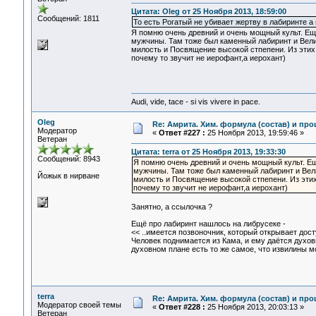
Цитата: Oleg от 25 Ноября 2013, 18:59:00
Сообщений: 1811
То есть Рогатый не убивает жертву в лабиринте а
Я помню очень древний и очень мощный культ. Е
мужчины. Там тоже был каменный лабиринт и Велики
милость и Посвящение высокой стпепени. Из этих
почему то звучит не иерофант,а иерохант)
Audi, vide, tace - si vis vivere in pace.
Oleg
Re: Амрита. Хим. формула (состав) и про
Модератор
«
Ответ #227 :
25 Ноября 2013, 19:59:46 »
Ветеран
Цитата: terra от 25 Ноября 2013, 19:33:30
Сообщений: 8943
Я помню очень древний и очень мощный культ. Е
мужчины. Там тоже был каменный лабиринт и Велик
Йожык в нирване
милость и Посвящение высокой стпепени. Из эти
почему то звучит не иерофант,а иерохант)
Занятно, а ссылочка ?
Ещё про лабиринт нашлось на либрусеке -
<< ..имеется позвоночник, который открывает дост
Человек поднимается из Кама, и ему даётся духов
духовном плане есть то же самое, что извилины м
terra
Re: Амрита. Хим. формула (состав) и про
Модератор своей темы
«
Ответ #228 :
25 Ноября 2013, 20:03:13 »
Ветеран