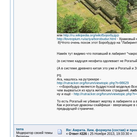
или
http://ru.wikipedia.org/wiki/Боробудур
http://loveopium.ru/aziya/borobudur.html
- Храмовый 
8)Чтото очень похож этот Боробудур на "Лабиринт
Намёк тут видимо что попавший в лабиринт "чакро
(в системе кадуцея неофита одолевает не Рогатый
(А в системе древнего китая это уже и Рогатый и
PS
Ага, нашлось на рутрекере -
http://rutracker.org/forum/viewtopic.php?t=98629
- <<Боробудур является буддистской моделью Все
чем вырваться из круга житейских страданий,
лаб
ну и ещё -
http://rutracker.org/forum/viewtopic.php?t
То есть Рогатый не убивает жертву в лабиринте а 
Как и рогатые-драконы-скайфиши - ввергающие в 
предыдущей страничке.
terra
Re: Амрита. Хим. формула (состав) и про
Модератор своей темы
«
Ответ #226 :
25 Ноября 2013, 19:33:30 »
Ветеран