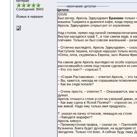
Ветеран
--------окончание цитатки-----------
Сообщений: 8943
Цитата:
XXVIII
Йожык в нирване
Был вечер. Ариэль Эдмундович
Брахман
только ч
машина Тьюринга и дымился кофе, когда перед ни
Ариэль Эдмундович открыл рот от изумления.
Над столом, прямо над пачкой свежераспечатанн
Внутри находился граф Т., в том самом виде, в 
плечами. Только он был совсем маленький – разм
– Отлично выглядите, Ариэль Эдмундович, – сказал
Наступила тишина, которую нарушал только моло
«Оппа, оппа, скурвилась Европа, зато Жанна Фрис
На самом деле Ариэль выглядел не особо хорошо. 
рассосавшийся синяк под глазом сделался из син
– Кто это поет? – спросил Т.
– «Серая Растаможка», – ответил Ариэль, – это 
– Вы, кажется, никогда не спрашивали позволения
– Как вы сюда попали?
– Очень просто, – ответил Т. – Оказывается, вас
думал.
Ариэль отошел к стене и сел на узенький диван, 
– Как вам сцена в Ясной Поляне? – спросил он, 
как живой. Надо ему только имя придумать…
Т. указал на пачку оттисков, лежащую на столе.
– Наводите марафет?
Ариэль кивнул.
– Промежуточная правка, – сказал он. – Пантеле
Кузьмича. Книга будет духовная, на аудиторию о
звездочек. Только что внес. А сейчас буду ламу 