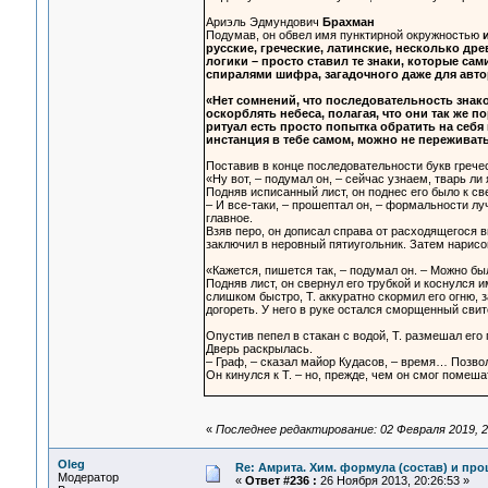
Ариэль Эдмундович
Брахман
Подумав, он обвел имя пунктирной окружностью
русские, греческие, латинские, несколько др
логики – просто ставил те знаки, которые са
спиралями шифра, загадочного даже для авто
«Нет сомнений, что последовательность знако
оскорблять небеса, полагая, что они так же
ритуал есть просто попытка обратить на себя
инстанция в тебе самом, можно не переживат
Поставив в конце последовательности букв гречес
«Ну вот, – подумал он, – сейчас узнаем, тварь л
Подняв исписанный лист, он поднес его было к св
– И все-таки, – прошептал он, – формальности лу
главное.
Взяв перо, он дописал справа от расходящегося в
заключил в неровный пятиугольник. Затем нарисов
«Кажется, пишется так, – подумал он. – Можно бы
Подняв лист, он свернул его трубкой и коснулся и
слишком быстро, Т. аккуратно скормил его огню,
догореть. У него в руке остался сморщенный сви
Опустив пепел в стакан с водой, Т. размешал его
Дверь раскрылась.
– Граф, – сказал майор Кудасов, – время… Позвол
Он кинулся к Т. – но, прежде, чем он смог помешат
«
Последнее редактирование: 02 Февраля 2019, 2
Oleg
Re: Амрита. Хим. формула (состав) и про
Модератор
«
Ответ #236 :
26 Ноября 2013, 20:26:53 »