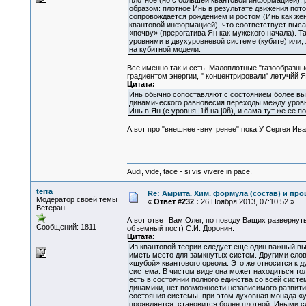
плотное (но с большей квантовой информацией)
образом: плотное Инь в результате движения пото
сопровождается рождением и ростом (Инь как жен
квантовой информацией), что соответствует выса
«почву» (прерогатива Ян как мужского начала). Т
уровнями в двухуровневой системе (кубите) или,
на кубитной модели.
Все именно так и есть. Малоплотные "газообразн
градиентом энергии, " концентрировали" летучйй Я
Цитата:
Инь обычно сопоставляют с состоянием более высо
динамического равновесия переходы между уровн
Инь в Ян (с уровня |1ñ на |0ñ), и сама тут же ее
А вот про "внешнее -внутренее" пока У Сергея Ив
Audi, vide, tace - si vis vivere in pace.
terra
Re: Амрита. Хим. формула (состав) и про
Модератор своей темы
«
Ответ #232 :
26 Ноября 2013, 07:10:52 »
Ветеран
А вот ответ Вам,Олег, по поводу Ващих развернуты
Сообщений: 1811
объемный пост) С.И. Доронин:
Цитата:
Из квантовой теории следует еще один важный вы
иметь место для замкнутых систем. Другими слов
«шубой» квантового ореола. Это же относится к 
система. В чистом виде она может находиться то
есть в состоянии полного единства со всей систе
динамики, нет возможности независимого развит
состояния системы, при этом духовная монада «
проявляется, становится более плотной. Иными 