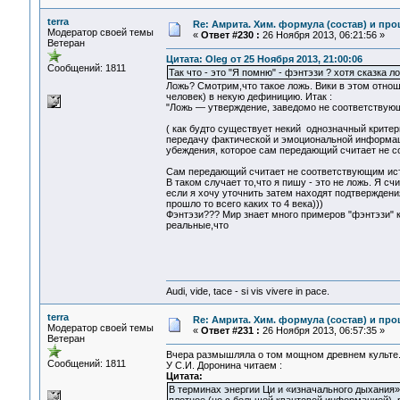
terra
Re: Амрита. Хим. формула (состав) и про
Модератор своей темы
«
Ответ #230 :
26 Ноября 2013, 06:21:56 »
Ветеран
Цитата: Oleg от 25 Ноября 2013, 21:00:06
Сообщений: 1811
Так что - это "Я помню" - фэнтэзи ? хотя сказка ло
Ложь? Смотрим,что такое ложь. Вики в этом отнош
человек) в некую дефиницию. Итак :
"Ложь — утверждение, заведомо не соответствующе
( как будто существует некий однозначный крит
передачу фактической и эмоциональной информаци
убеждения, которое сам передающий считает не с
Сам передающий считает не соответствующим ист
В таком случает то,что я пишу - это не ложь. Я 
если я хочу уточнить затем находят подтвержден
прошло то всего каких то 4 века)))
Фэнтэзи??? Мир знает много примеров "фэнтэзи" 
реальные,что
Audi, vide, tace - si vis vivere in pace.
terra
Re: Амрита. Хим. формула (состав) и про
Модератор своей темы
«
Ответ #231 :
26 Ноября 2013, 06:57:35 »
Ветеран
Вчера размышляла о том мощном древнем культе. 
Сообщений: 1811
У С.И. Доронина читаем :
Цитата:
В терминах энергии Ци и «изначального дыхания» 