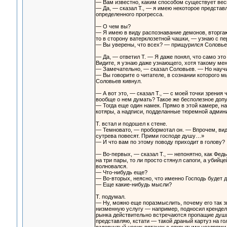
— Вам известно, каким способом существует вес
— Да, — сказал Т., — я имею некоторое представл
определенного прогресса.
— О чем вы?
— Я имею в виду распознавание демонов, вторгающ
то в сторону ватерклозетной чашки, — узнаю с п
— Вы уверены, что всех? — прищурился Соловье
— Да, — ответил Т. — Я даже понял, что само это
Видите, я узнаю даже узнающего, хотя такому меня
— Замечательно, — сказал Соловьев. — Но научи
— Вы говорите о читателе, в сознании которого 
Соловьев кивнул.
— А вот это, — сказал Т., — с моей точки зрения
вообще о нем думать? Такое же бесполезное доп
— Тогда еще один намек. Прямо в этой камере, на
котяры, а надписи, подделанные тюремной админи
Т. встал и подошел к стене.
— Темновато, — пробормотал он. — Впрочем, видн
сутрева повесят. Прими господе душу…»
— И что вам по этому поводу приходит в голову?
— Во-первых, — сказал Т., — непонятно, как Федь
на три пары, то ли просто стянул сапоги, а убийц
волновался.
— Что-нибудь еще?
— Во-вторых, неясно, что именно Господь будет де
— Еще какие-нибудь мысли?
Т. подумал.
— Ну, можно еще поразмыслить, почему его так зв
низменную услугу — например, подносил крендель 
рынка действительно встречаются пропащие души,
представляю, кстати — такой драный картуз на го