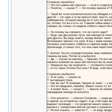
Соловьев засмеялся.
— Это все равно как спросить — если я создател
— Понятно, — сказал Т. — Но почему именно я? 
— Такой же точно исключительностью обладаю и я, 
другой — это одно и то же присутствие, просто, 
наблюдатель, который никогда ни от кого не прячет
он, потому что вы и есть он. Главная тайна мира 
говорил, вы только что видели отблеск самого бо
— Но почему вы говорите, что луч всего один?
— Будь там два разных луча, они никогда не поня
для другого. Вы ведь знаете, иногда бывает такое 
Вспоминает именно эта сила. И мы с вами понимаем
пытались уничтожить хоббиты в главном мифе Запа
пропаганда, а только того, что они сами перестали
Т. молчал. На его сосредоточенном лице появил
тишины музыку. Потом он улыбнулся.
— Да, — сказал он наконец. — Красиво. Но все же
никакого влияния на наши обстоятельства не окаж
— Напрасно вы так полагаете, — отозвался Солов
— А что такое Оптина Пустынь? Я ведь, собственно
Соловьев улыбнулся.
— Я не знаю, — сказал он.
Т. вытаращил глаза.
— Как же так? Я понимаю, Чапаев не знает — у н
— Кто ее придумал, неважно. Важно только то, во
— А может быть, — сказал Т., — Ариэль по-прежн
наваждение никогда не кончится.
— Оно кончится, — ответил Соловьев, — когда вы
и лавкой, на которой вы сидите. А до этой поры
вариант эволюции — это развитие вашего мира в
кризиса с элементами мягкой эротики и ограниче
— Кстати сказать, — заметил Т., — он ведь преду