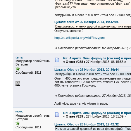
Поскольку прошло то всего каких то 4 века)))
Фэнтэзи??? Мир знает много примеров "фэнтэзи"
реальные,что
лемурийцы и 4 века ? 400 лет ? там все 12 000 лет
Цитата: terra от 26 Ноября 2013, 19:32:04
Ваш договор. у меня другой и другая картина мира
Озвучить можете ?
http://ru.wikipedia.org/wiki/Лемурия
«
Последнее редактирование: 02 Февраля 2019, 2
terra
Re: Амрита. Хим. формула (состав) и про
Модератор своей темы
«
Ответ #238 :
27 Ноября 2013, 06:15:53 »
Ветеран
Цитата: Oleg от 26 Ноября 2013, 20:36:44
Сообщений: 1811
лемурийцы и 4 века ? 400 лет ? там все 12 000 ле
Олег!!! 400 лет это мое предшествующее воплоще
лет вы говорите? 12000 лет это-атланты.их закат, 
400 лет-это эпоха Грозного.
«
Последнее редактирование: 27 Ноября 2013, 18:
Audi, vide, tace - si vis vivere in pace.
terra
Re: Амрита. Хим. формула (состав) и про
Модератор своей темы
«
Ответ #239 :
27 Ноября 2013, 18:31:39 »
Ветеран
Цитата: Oleg от 26 Ноября 2013, 19:42:32
Сообщений: 1811
Не моя а самой древней из всех философий - "к