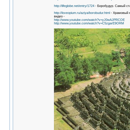
http://lifeglobe.net/entry/1724
- Боробудур. Самый ст
http://loveopium.ru/aziya/borobudur.html
- Храмовый 
видео -
http://www.youtube.com/watch?v=yJ0wAJPRCOE
http://www.youtube.com/watch?v=C5zgarE9ORM