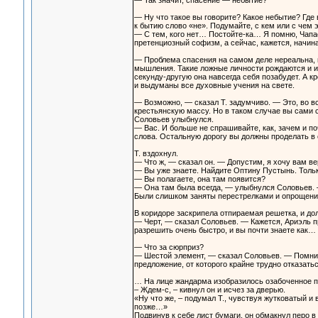
— Так значит, спасение — небытие?
— Ну что такое вы говорите? Какое небытие? Где 
к бытию слово «не». Подумайте, с кем или с чем 
— С тем, кого нет… Постойте-ка… Я помню, Чапае
претенциозный софизм, а сейчас, кажется, начин
— Проблема спасения на самом деле нереальна, г
мышления. Такие ложные личности рождаются и ис
секунду-другую она навсегда себя позабудет. А 
и выдуманы все духовные учения на свете.
— Возможно, — сказал Т. задумчиво. — Это, во в
крестьянскую массу. Но в таком случае вы сами с
Соловьев улыбнулся.
— Вас. И больше не спрашивайте, как, зачем и поч
слова. Остальную дорогу вы должны проделать в 
Т. вздохнул.
— Что ж, — сказал он. — Допустим, я хочу вам ве
— Вы уже знаете. Найдите Оптину Пустынь. Тольк
— Вы полагаете, она там появится?
— Она там была всегда, — улыбнулся Соловьев. —
Были слишком заняты перестрелками и опроще
В коридоре заскрипела отпираемая решетка, и до
— Черт, — сказал Соловьев. — Кажется, Ариэль п
разрешить очень быстро, и вы почти знаете как…
— Что за сюрприз?
— Шестой элемент, — сказал Соловьев. — Помните
предложение, от которого крайне трудно отказать
… На лице жандарма изобразилось озабоченное 
– Ждем-с, – кивнул он и исчез за дверью.
«Ну что же, – подумал Т., чувствуя жутковатый и 
позже…»
Подвинув к себе лист бумаги, он обмакнул перо в 