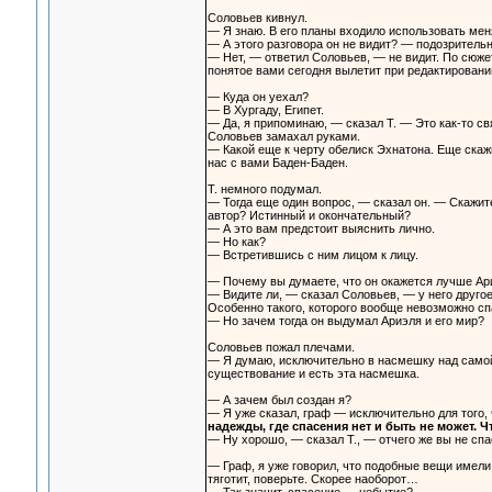
Соловьев кивнул.
— Я знаю. В его планы входило использовать меня
— А этого разговора он не видит? — подозрительн
— Нет, — ответил Соловьев, — не видит. По сюжет
понятое вами сегодня вылетит при редактировании
— Куда он уехал?
— В Хургаду, Египет.
— Да, я припоминаю, — сказал Т. — Это как-то с
Соловьев замахал руками.
— Какой еще к черту обелиск Эхнатона. Еще скаж
нас с вами Баден-Баден.
Т. немного подумал.
— Тогда еще один вопрос, — сказал он. — Скажит
автор? Истинный и окончательный?
— А это вам предстоит выяснить лично.
— Но как?
— Встретившись с ним лицом к лицу.
— Почему вы думаете, что он окажется лучше Ар
— Видите ли, — сказал Соловьев, — у него другое 
Особенно такого, которого вообще невозможно с
— Но зачем тогда он выдумал Ариэля и его мир?
Соловьев пожал плечами.
— Я думаю, исключительно в насмешку над самой 
существование и есть эта насмешка.
— А зачем был создан я?
— Я уже сказал, граф — исключительно для того, 
надежды, где спасения нет и быть не может. 
— Ну хорошо, — сказал Т., — отчего же вы не спа
— Граф, я уже говорил, что подобные вещи имели
тяготит, поверьте. Скорее наоборот…