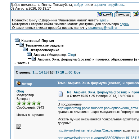
Добро пожаловать,
Гость
. Пожалуйста,
войдите
или
зарегистрируйтесь
.
09 Августа 2026, 06:19:17
Новости:
Книгу С.Доронина "Квантовая магия" читать
здесь
Материалы старого сайта "Физика Магии" доступны для просмотра
здесь
О замеченных глюках просьба писать на почту
quantmag@mail.ru
Квантовый Портал
Тематические разделы
Экстрасенсорика
Амрита
(Модератор:
Oleg
)
Амрита. Хим. формула (состав) и процесс образования (в 
- Часть 1
Страниц:
1
...
14
15
[
16
]
17
18
...
60
Все
Тема: Амрита. Хим. формула (состав) и процесс
Автор
Oleg
Re: Амрита. Хим. формула (состав) и про
Модератор
«
Ответ #225 :
25 Ноября 2013, 18:59:00 »
Ветеран
В продолжение
Сообщений: 8943
http://quantmag.ppole.ru/index.php?option=com_sm
красивых киматико-чакро-мандаловых "городов сол
Йожык в нирване
Искать лучше оказывается "сакральная архитектур
дворцы" -
http://www.liveinternet.ru/tags/Сакральная
архитекту
http://www.liveinternet.ru/users/3330929/post1911811