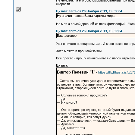
Не человек , а его сон. Смоделированный при под
скорости.
Цитата: terra от 26 Ноября 2013, 19:32:04
Ну значит такова Ваша картина мира.
Не моя а самой древней из всех философий - "кл
Цитата: terra от 26 Ноября 2013, 19:32:04
Ваш договор.
Увы я ничего не подписывал . И меня никто не спр
Хотя может, в прошлой жизни..
Всё просто - прошу ознакомиться с парой отрывко
Цитата:
t
Виктор Пелевин "
"
-
https://flib.flibusta.is/b/
...Сектанты, конечно, уже давно не понимают см
остановить вас. Больше того, он упоминал, что п
стражники, старающиеся сбить с пути любого, кт
— Соловьев говорил про духов?
— Да.
— Их много?
— Он говорил про одного, который будет выдават
демон, обладающий невероятной оккультной мощью
— А он не говорил, как зовут духа?
— Да, он называл имя, — сказал Олсуфьев. — Е
— Ариэль?
— Да, кажется так.