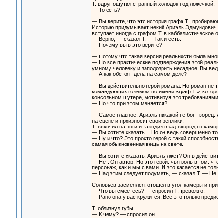
Т. вдруг ощутил странный холодок под ложечкой.
— То есть?
— Вы верите, что это история графа Т., пробираю
Историю придумывает некий Ариэль Эдмундович Б
вступает иногда с графом Т. в каббалистическое 
— Верно, — сказал Т. — Так и есть.
— Почему вы в это верите?
— Потому что такая версия реальности была мног
— Но все практические подтверждения этой реаль
умному человеку и заподозрить неладное. Вы ведь
— А как обстоят дела на самом деле?
— Вы действительно герой романа. Но роман не т
командующих големом по имени «граф Т.», которо
консольном шутере, мотивируя это требованиями 
— Но что при этом меняется?
— Самое главное. Ариэль никакой не бог-творец. 
на сцене и произносит свои реплики.
Т. вскочил на ноги и заходил взад-вперед по камер
— Вы хотите сказать… Но он ведь совершенно то
— Ну и что? Это просто герой с такой способность
самая обыкновенная вещь на свете.
— Вы хотите сказать, Ариэль лжет? Он в действи
— Нет. Он автор. Но это герой, чья роль в том, ч
персонаж, как и мы с вами. И это касается не толь
— Над этим следует подумать, — сказал Т. — Не с
Соловьев засмеялся, отошел в угол камеры и при
— Что вы смеетесь? — спросил Т. тревожно.
— Рано она у вас кружится. Все это только преди
Т. облизнул губы.
— К чему? — спросил он.