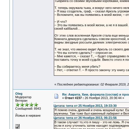
Тьюринга со своими звуковыми коробками, книжны
Т. теперь окружала тьма, и вокруг него ничего не
– Я ваш создатель, граф, – сказал Ариэль угрож
– Вспомните, как вы появились в моей жизни, – о
– И что?
– Это вы появились в моей жизни, а не я в вашей.
своей каббалой…
От этих слов вселенная Ариэля стала еще меньше
Комната демиурга сделалась совсем крохотной, 
видны звездные россыпи далеких электрических о
Т. не знал, что именно видит Ариэль со своего ди
– Что вы хотите сделать? – спросил он.
– Мне кажется, – сказал Т., – будет справедливо 
поставить точку в моей судьбе. Вместо этого я п
– Вы собираетесь меня убить?
– Нет, – ответил Т. – Я просто закончу эту книгу с
«
Последнее редактирование: 02 Февраля 2019, 2
Oleg
Re: Амрита. Хим. формула (состав) и про
Модератор
«
Ответ #237 :
26 Ноября 2013, 20:36:44 »
Ветеран
Цитата: terra от 25 Ноября 2013, 19:33:30
Сообщений: 8943
Я помню очень древний и очень мощный культ. Е
мужчины. Там тоже был каменный лабиринт и Велик
Йожык в нирване
Цитата: terra от 26 Ноября 2013, 06:21:56
В таком случает то,что я пишу - это не ложь. Я 
если я хочу уточнить затем находят подтвержде