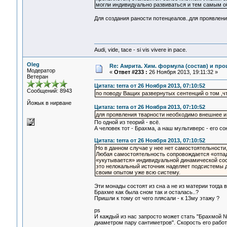
могли индивидуально развиваться и тем самым о
Для создания раности потенцеалов..для проявлени
Audi, vide, tace - si vis vivere in pace.
Oleg
Re: Амрита. Хим. формула (состав) и про
Модератор
«
Ответ #233 :
26 Ноября 2013, 19:11:32 »
Ветеран
Цитата: terra от 26 Ноября 2013, 07:10:52
Сообщений: 8943
по поводу Ващих развернутых сентенций о том ,чт
Йожык в нирване
Цитата: terra от 26 Ноября 2013, 07:10:52
для проявления тварности необходимо внешнее и
По одной из теорий - всё.
А человек тот - Брахма, а наш мультиверс - его со
Цитата: terra от 26 Ноября 2013, 07:10:52
Но в данном случае у нее нет самостоятельности,
Любая самостоятельность сопровождается «отпад
«укутывается» индивидуальной динамической сос
это нелокальный источник наделяет подсистемы 
своим опытом уже всю систему.
Эти монады состоят из сна а не из материи тогда в
Брахме как была сном так и осталась..?
Пришли к тому от чего плясали - к 13му этажу ?
ps
И каждый из нас запросто может стать "Брахмой 
диаметром пару сантиметров". Скорость его работ