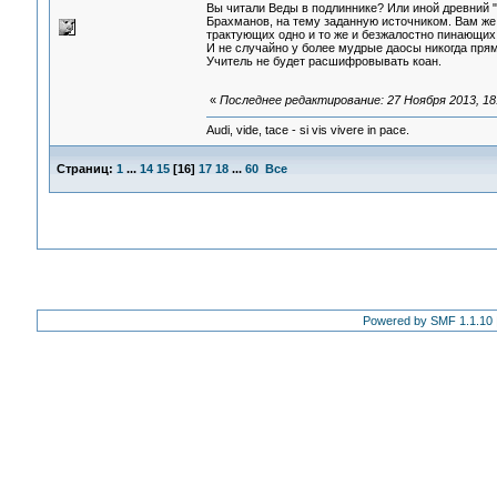
Вы читали Веды в подлиннике? Или иной древний "
Брахманов, на тему заданную источником. Вам же 
трактующих одно и то же и безжалостно пинающих н
И не случайно у более мудрые даосы никогда прям
Учитель не будет расшифровывать коан.
«
Последнее редактирование: 27 Ноября 2013, 18:
Audi, vide, tace - si vis vivere in pace.
Страниц:
1
...
14
15
[
16
]
17
18
...
60
Все
Powered by SMF 1.1.10