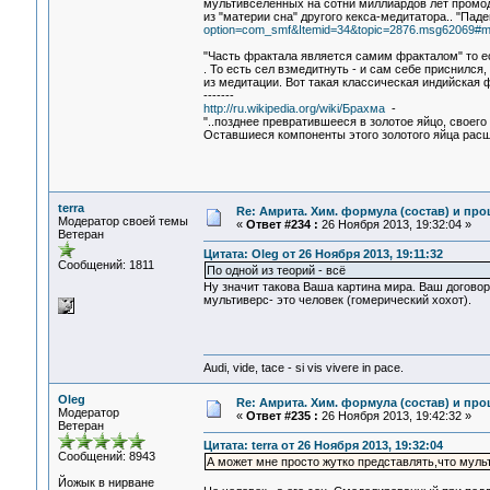
мультивселенных на сотни миллиардов лет промоде
из "материи сна" другого кекса-медитатора.. "Па
option=com_smf&Itemid=34&topic=2876.msg62069#
"Часть фрактала является самим фракталом" то ес
. То есть сел взмедитнуть - и сам себе приснилс
из медитации. Вот такая классическая индийская
-------
http://ru.wikipedia.org/wiki/Брахма
-
"..позднее превратившееся в золотое яйцо, своего
Оставшиеся компоненты этого золотого яйца расш
terra
Re: Амрита. Хим. формула (состав) и про
Модератор своей темы
«
Ответ #234 :
26 Ноября 2013, 19:32:04 »
Ветеран
Цитата: Oleg от 26 Ноября 2013, 19:11:32
Сообщений: 1811
По одной из теорий - всё
Ну значит такова Ваша картина мира. Ваш договор.
мультиверс- это человек (гомерический хохот).
Audi, vide, tace - si vis vivere in pace.
Oleg
Re: Амрита. Хим. формула (состав) и про
Модератор
«
Ответ #235 :
26 Ноября 2013, 19:42:32 »
Ветеран
Цитата: terra от 26 Ноября 2013, 19:32:04
Сообщений: 8943
А может мне просто жутко представлять,что мульт
Йожык в нирване