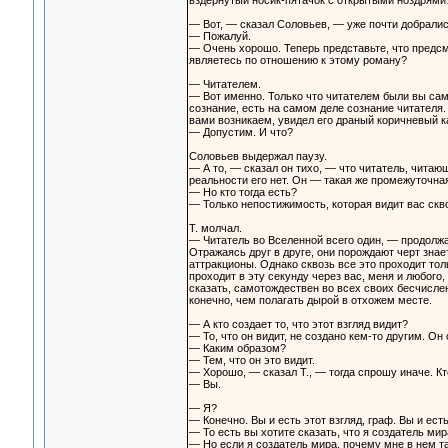
вздернутый носик-пятачок с открытыми ноздрями
— Вот, — сказал Соловьев, — уже почти добралис
— Пожалуй.
— Очень хорошо. Теперь представьте, что предсм
являетесь по отношению к этому роману?
— Читателем.
— Вот именно. Только что читателем были вы сами
сознание, есть на самом деле сознание читателя.
вами возникаем, увидел его драный коричневый ка
— Допустим. И что?
Соловьев выдержал паузу.
— А то, — сказал он тихо, — что читатель, читаю
реальности его нет. Он — такая же промежуточная
— Но кто тогда есть?
— Только непостижимость, которая видит вас скво
Т. молчал.
— Читатель во Вселенной всего один, — продолжа
Отражаясь друг в друге, они порождают черт зна
аттракционы. Однако сквозь все это проходит тол
проходит в эту секунду через вас, меня и любого,
сказать, самотождествен во всех своих бесчисл
конечно, чем полагать дырой в отхожем месте.
— А кто создает то, что этот взгляд видит?
— То, что он видит, не создано кем-то другим. Он с
— Каким образом?
— Тем, что он это видит.
— Хорошо, — сказал Т., — тогда спрошу иначе. К
— Вы.
— Я?
— Конечно. Вы и есть этот взгляд, граф. Вы и ест
— То есть вы хотите сказать, что я создатель ми
— Но если я создатель мира, почему мне в нем т