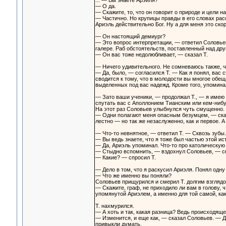
... — Вы знаете Арэиля?
— О да.
— Скажите, то, что он говорит о природе и цели
— Частично. Но крупицы правды в его словах расс
Ариэль действительно Бог. Ну а для меня это ско
— Он настоящий демиург?
— Это вопрос интерпретации, — ответил Соловьев
галере. Раб обстоятельств, поставленный над д
— Он вас тоже недолюбливает, — сказал Т.
— Ничего удивительного. Не сомневаюсь также, ч
— Да, было, — согласился Т. — Как я понял, вас 
сводится к тому, что в молодости вы многое обе
выделенных под вас надежд. Кроме того, упомина
— Зато ваши ученики, — продолжал Т., — я имею 
спутать вас с Аполлонием Тианским или кем-нибу
На этот раз Соловьев улыбнулся чуть смущенно.
— Одни полагают меня опасным безумцем, — сказал
лестно — но так же незаслуженно, как и первое. 
— Что-то невнятное, — ответил Т. — Сквозь зубы.
— Вы ведь знаете, что я тоже был частью этой ис
— Да, Ариэль упоминал. Что-то про католическую 
— Стыдно вспомнить, — вздохнул Соловьев, — ско
— Какие? — спросил Т.
— Дело в том, что я раскусил Ариэля. Понял одну
— Что же именно вы поняли?
Соловьев прищурился и смерил Т. долгим взглядом,
— Скажите, граф, не приходило ли вам в голову, 
упомянутой Ариэлем, а именно для той самой, ка
Т. нахмурился.
— А хоть и так, какая разница? Ведь происходяще
— Изменится, и еще как, — сказал Соловьев. — Д
привыкли думать.