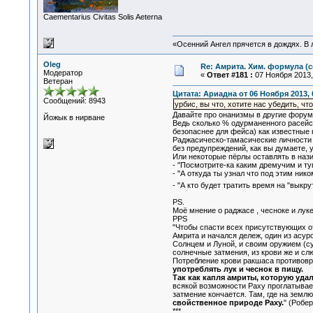
Сaementarius Civitas Solis Aeterna
«Осенний Ангел прячется в дождях. В л
Oleg
Re: Амрита. Хим. формула (с
Модератор
«
Ответ #181 :
07 Ноября 2013, 
Ветеран
Цитата: Ариадна от 06 Ноября 2013, 
Сообщений: 8943
урбис, вы что, хотите нас убедить, ч
Давайте про онанизмы в другие форумы,
Йожык в нирване
Ведь сколько % одурманенного расейс
безопаснее для фейса) как известные
Раджасическо-тамасические личности в
без предупреждений, как вы думаете, у
Или некоторые пёрлы оставлять в наз
- "Посмотрите-ка каким дремучим и ту
- "А откуда ты узнал что под этим ник
- "А кто будет тратить время на "выкр
PS.
Моё мнение о раджасе , чесноке и луке
PPS
"Чтобы спасти всех присутствующих от 
Амрита и начался дележ, один из асур
Солнцем и Луной, и своим оружием (су
солнечные затмения, из крови же и сл
Потребление крови ракшаса противовр
употреблять лук и чеснок в пищу.
Так как капля амриты, которую уда
всякой возможности Раху проглатывает
затмение кончается. Там, где на земл
свойственное природе Раху.
" (Робе
***