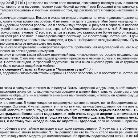
да Хоэй [1710 г.] я взвалил на плечи свои пожитки, втихомолку покинул храм в восточн
рнул свои стопы на север, пересек горы Черной долины (горы Куродани) и направился 
стал расспрашивать у местных жителей о том, где располагается пещера наставника Ха
в.
грохочущего водопада. Вскоре я оказался рядом с водным потоком и двигался далее вдо
, кроме узкой тропки лесорубов. Я не знал, что делать дальше. Мне было некуда идти
но чудесным образом расслышал я слабый звук топора. Я ринулся в заросли в направл
а узкий пятачок на вершине горы, скрытый клубящимися облаками и мглой. Я мог разг
рного пика туманов. С того места, где я стоял, оно казалось не более одного пальца д
ив края рясы за пояс, я начал решающее восхождение к обиталищу наставника. Я двиг
нег грыз холодом соломенные сандалии, а туман забирался в складки моей рясы. Путь б
ыло скользким от покрывшего его пота.
ста на скале открывалась невероятная красота, пребывающая над скверной нашего мир
несколько сотен вдохов и выдохов.
ив рясу и приняв таким образом приличный вид, я наклонился, осторожно отодвинул за
акрыв глаза. С его плеч ниспадали до колен прекрасные черные волосы с вкрапление
а. Наставник сидел на травяной подстилке. На нем была широкая рубашка из грубой тк
не было никаких вещей или мебели.
е о середине", трактат Лао-цзы и "Алмазная сутра"
( 8 ) .
, подробно изложил симптомы и причины своего заболевания и обратился к наставник
 глаза и окинул меня тяжелым взглядом. Затем, медленно и вдумчиво, он объяснил, 
оддерживает жизнь он только немногими орехами и дикими фруктами, которые сам спос
авило не обращать ни малейшего внимания на что-либо еще, и теперь он крайне смущ
ретиться с ним.
ить о помощи. В конце концов он придвинулся ко мне и легким, почти бесцеремонным
нейших Органов. Я успел заметить, что ногти у наставника были длиной почти в полпа
ной жалостью: "Теперь трудно что-либо изменить.
Развилась серьезная болезнь. Т
ы страдаешь болезнью от медитации, и тебя очень трудно исцелить с помощью
лительных снадобий, ты и тогда не смог бы ничего сделать, будь твоими лекаря
ия, и поэтому ты никогда вновь не обретешь здоровья
, если не освоишь приемы
.
ку, - обучите меня тайным приемам медитации самоосознания. Я хочу начать обучение 
торжественно, почти величаво: "О, ты решился во что бы то ни стало найти решение м
о лет назад узнал о медитации самоосознания. Ее приемы поддерживают жизнь, и их 