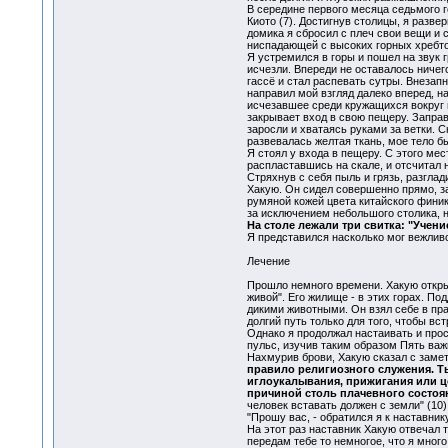
В середине первого месяца седьмого го
Киото (7). Достигнув столицы, я разве
домика я сбросил с плеч свои вещи и 
ниспадающей с высоких горных хребто
Я устремился в горы и пошел на звук 
исчезли. Впереди не оставалось ничего
гассё и стал распевать сутры. Внезап
направил мой взгляд далеко вперед, н
исчезавшее среди кружащихся вокруг го
закрывает вход в свою пещеру. Заправ
заросли и хватаясь руками за ветки. С
развевалась желтая ткань, мое тело б
Я стоял у входа в пещеру. С этого ме
распластавшись на скале, и отсчитал 
Стряхнув с себя пыль и грязь, разглад
Хакую. Он сидел совершенно прямо, з
румяной кожей цвета китайского финик
за исключением небольшого столика, 
На столе лежали три свитка: "Учени
Я представился насколько мог вежливо
Лечение
Прошло немного времени. Хакую открыл
живой". Его жилище - в этих горах. П
дикими животными. Он взял себе в пр
долгий путь только для того, чтобы вст
Однако я продолжал настаивать и прос
пульс, изучив таким образом Пять важ
Нахмурив брови, Хакую сказал с замет
правило религиозного служения. Т
иглоукалывания, прижигания или це
причиной столь плачевного состоян
человек вставать должен с земли" (10)
"Прошу вас, - обратился я к наставни
На этот раз наставник Хакую отвечал 
передам тебе то немногое, что я мног