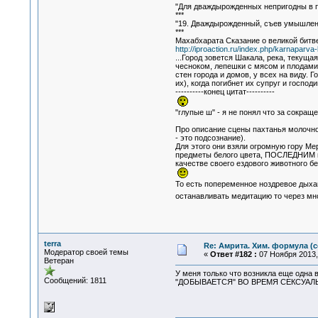
"Для дваждырожденных непригодны в пищ
***
"19. Дваждырожденный, съев умышленно г
***
Махабхарата Сказание о великой битве
http://iproaction.ru/index.php/karnaparv
...Город зовется Шакала, река, текуща
чесноком, лепешки с мясом и плодами
стен города и домов, у всех на виду.
их), когда погибнет их супруг и господ
----------конец цитат----------
"глупые ш" - я не понял что за сокра
Про описание сцены пахтанья молочног
- это подсознание).
Для этого они взяли огромную гору Мер
предметы белого цвета, ПОСЛЕДНИМ из
качестве своего ездового животного бе
То есть попеременное ноздревое дыхан
останавливать медитацию то через мно
terra
Re: Амрита. Хим. формула (с
Модератор своей темы
«
Ответ #182 :
07 Ноября 2013, 
Ветеран
У меня только что возникла еще одн
Сообщений: 1811
"ДОБЫВАЕТСЯ" ВО ВРЕМЯ СЕКСУАЛЬН