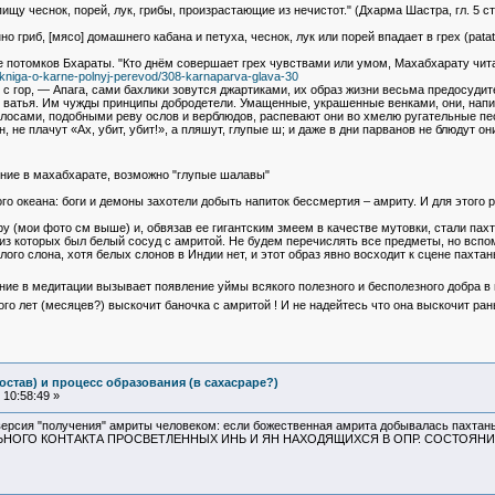
у чеснок, порей, лук, грибы, произрастающие из нечистот." (Дхарма Шастра, гл. 5 ст
риб, [мясо] домашнего кабана и петуха, чеснок, лук или порей впадает в грех (patati)
 потомков Бхараты. "Кто днём совершает грех чувствами или умом, Махабхарату читая
a-kniga-o-karne-polnyj-perevod/308-karnaparva-glava-30
я с гор, — Апага, сами бахлики зовутся джартиками, их образ жизни весьма предосудите
 ватья. Им чужды принципы добродетели. Умащенные, украшенные венками, они, напив
 Голосами, подобными реву ослов и верблюдов, распевают они во хмелю ругательные п
ин, не плачут «Ах, убит, убит!», а пляшут, глупые ш; и даже в дни парванов не блюдут он
щение в махабхарате, возможно "глупые шалавы"
о океана: боги и демоны захотели добыть напиток бессмертия – амриту. И для этого 
у (мои фото см выше) и, обвязав ее гигантским змеем в качестве мутовки, стали пахт
 которых был белый сосуд с амритой. Не будем перечислять все предметы, но вспом
лого слона, хотя белых слонов в Индии нет, и этот образ явно восходит к сцене пахтан
ие в медитации вызывает появление уймы всякого полезного и бесполезного добра в ви
го лет (месяцев?) выскочит баночка с амритой ! И не надейтесь что она выскочит ран
остав) и процесс образования (в сахасраре?)
10:58:49 »
а версия "получения" амриты человеком: если божественная амрита добывалась па
ОГО КОНТАКТА ПРОСВЕТЛЕННЫХ ИНЬ И ЯН НАХОДЯЩИХСЯ В ОПР. СОСТОЯНИИ! это