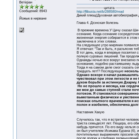
Ветеран
----------------------цитата -------------------
Сообщений: 8943
http://flibusta.net/b/288580/read
Дикий плющ(Духовная автобиография дз
Йожык в нирване
Глава 4. Дзэнская болезнь
В прежние времена У Цичу сказал Ши-т
сознание. Когда сознание сосредоточен
жизненная энергия собирается в этом 
заключена в этих словах.
На следующее утро мирянин появился 
Я отвечал: "Так и быть, я разъясню т
В тот день, когда я впервые посвятил 
полную суровых лишений. Так продолжа
Однажды ночью все вокруг внезапно пе
основание, подобно растаявшему льду.
Тогда я на самом деле смог сказать се
тридцать лет!? Последующие
несколь
Однако вскоре я начал размышлять о
чувствовал при этом легкости и не
духом борьбе за истинную Дхарму. С
Но не прошло и месяца, как сердечн
же мои до самых ступней стали поч
потоком. Я становился совершенно 
вымотанным физически и умственно
поисках опытного врачевателя я ис
полон и изобилен, обеспечена долг
Наставник Хакую
Случилось так, что я встретил челове
триста семьдесят лет. Пещера, его оби
нибудь прячется. По его виду нельзя с
он был учителем Исикава Едзана (6), 
почтительных выражениях просили обуч
после долгих и глубоких размышлений,