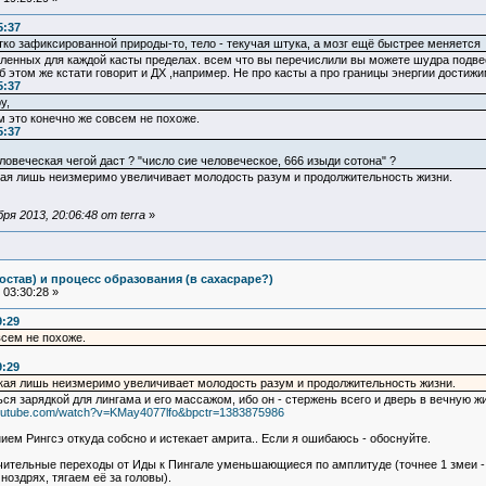
5:37
стко зафиксированной природы-то, тело - текучая штука, а мозг ещё быстрее меняется
ленных для каждой касты пределах. всем что вы перечислили вы можете шудра подвес
б этом же кстати говорит и ДХ ,например. Не про касты а про границы энергии дости
5:37
у,
м это конечно же совсем не похоже.
5:37
овеческая чегой даст ? "число сие человеческое, 666 изыди сотона" ?
ческая лишь неизмеримо увеличивает молодость разум и продолжительность жизни.
я 2013, 20:06:48 от terra
»
остав) и процесс образования (в сахасраре?)
03:30:28 »
9:29
всем не похоже.
9:29
ческая лишь неизмеримо увеличивает молодость разум и продолжительность жизни.
ся зарядкой для лингама и его массажом, ибо он - стержень всего и дверь в вечную ж
youtube.com/watch?v=KMay4077lfo&bpctr=1383875986
ием Рингсэ откуда собсно и истекает амрита.. Если я ошибаюсь - обоснуйте.
ачительные переходы от Иды к Пингале уменьшающиеся по амплитуде (точнее 1 змеи - 
ноздрях, тягаем её за головы).