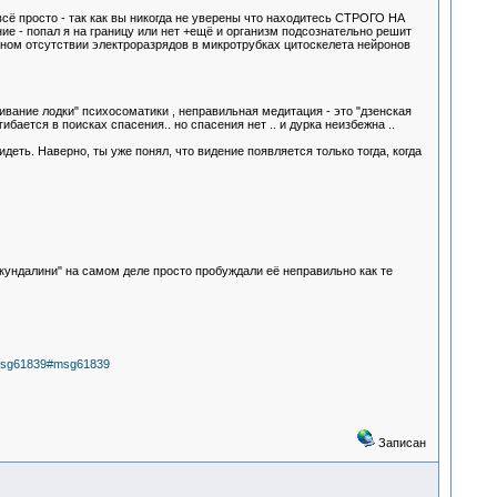
сё просто - так как вы никогда не уверены что находитесь СТРОГО НА
е - попал я на границу или нет +ещё и организм подсознательно решит
лном отсутствии электроразрядов в микротрубках цитоскелета нейронов
ивание лодки" психосоматики , неправильная медитация - это "дзенская
бается в поисках спасения.. но спасения нет .. и дурка неизбежна ..
деть. Наверно, ты уже понял, что видение появляется только тогда, когда
кундалини" на самом деле просто пробуждали её неправильно как те
4.msg61839#msg61839
Записан