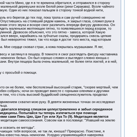
ой части Мино, где я в те времена обретался, и отправился в сторону
к маленькой деревушке возле Белой реки (реки Сиракава). Возле чайного
кую. Один из них показал пальцем в сторону тонкой водной нити,
ль его берегов до тех пор, пока тропа и сам ручей совершенно не
. Опустившись на стоявший рядом камень, я закрыл глаза, сложил руки в
ении этого звука и вскоре смог различить впереди фигуру дровосека. Он
лядеть маленькое желтеющее пятно, то появлявшееся перед взором, то
линной. Дровосек объяснил, что это пятно - завеса, которой Хакую
ался вверх, карабкаясь на зубчатые скалы, продираясь сквозь цепкие
ыл невероятно тяжел, так что когда я достиг того места, над которым
а. Мое сердце сковал страх, а кожа покрылась мурашками. Я лег,
весу и заглянул в пещеру. В темноте я смог разглядеть фигуру наставника
м немногих белых. Он был хорошо сложен и выглядел словно юноша с
ани. Внутри пещера была очень маленькой, не более пяти локтей, и в ней,
у с просьбой о помощи.
что он не более, чем бесполезный высохший старик, "скорее мертвый, чем
обен собрать; ночи он проводит вместе с горными оленями и другими
ен тем, что столь высокий буддийский священнослужитель проделал
 движением схватил мою руку. В девяти жизненных точках он исследовал
льца.
ы двигался вперед слишком целеустремленно и забыл серединное
 медицины. Попытайся ты теперь излечиться при помощи
ми сами Пянь Цяо, Цан Гун или Хуа То (9). Медитация является
 медитации самоосознания. Совсем как в пословице: "Упавший на землю
и освоить ее методы".
учающих тебя вопросов, не так ли, юноша? Прекрасно. Поистине, я
тайна известна лишь немногим. Усердно упражняющийся наверняка