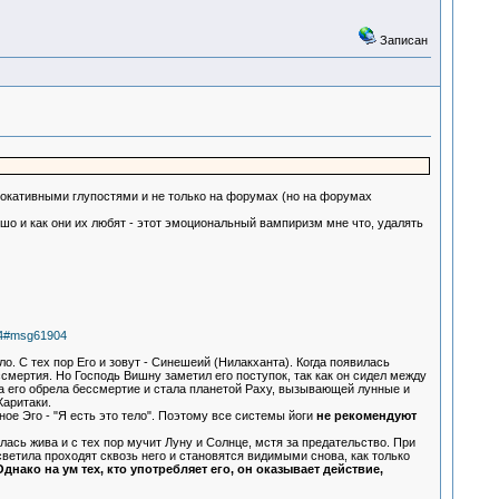
Записан
вокативными глупостями и не только на форумах (но на форумах
о и как они их любят - этот эмоциональный вампиризм мне что, удалять
04#msg61904
о. С тех пор Его и зовут - Синешеий (Нилакханта). Когда появилась
ссмертия. Но Господь Вишну заметил его поступок, так как он сидел между
ва его обрела бессмертие и стала планетой Раху, вызывающей лунные и
Харитаки.
е Эго - "Я есть это тело". Поэтому все системы йоги
не рекомендуют
алась жива и с тех пор мучит Луну и Солнце, мстя за предательство. При
ветила проходят сквозь него и становятся видимыми снова, как только
нако на ум тех, кто употребляет его, он оказывает действие,