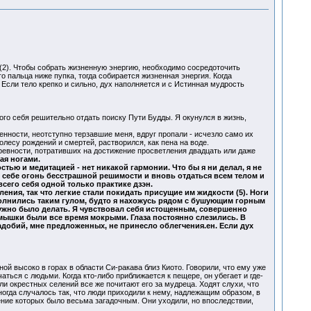
 (2). Чтобы собрать жизненную энергию, необходимо сосредоточить
о пальца ниже пупка, тогда собирается жизненная энергия. Когда
 Если тело крепко и сильно, дух наполняется и с Истинная мудрость
мого себя решительно отдать поиску Пути Будды. Я окунулся в жизнь,
нности, неотступно терзавшие меня, вдруг пропали - исчезло само их
лесу рождений и смертей, растворился, как пена на воде.
 древности, потративших на достижение просветления двадцать или даже
ая ногами.
стью и медитацией - нет никакой гармонии. Что бы я ни делал, я не
в себе огонь бесстрашной решимости и вновь отдаться всем телом и
всего себя одной только практике дзэн.
ения, так что легкие стали покидать присущие им жидкости (5). Ноги
полнились таким гулом, будто я нахожусь рядом с бушующим горным
нужно было делать. Я чувствовал себя истощенным, совершенно
мышки были все время мокрыми. Глаза постоянно слезились. В
адобий, мне предложенных, не принесло облегчения.ен. Если дух
й высоко в горах в области Си-ракава близ Киото. Говорили, что ему уже
аться с людьми. Когда кто-либо приближается к пещере, он убегает и где-
ли окрестных селений все же почитают его за мудреца. Ходят слухи, что
ногда случалось так, что люди приходили к нему, надлежащим образом, в
ение которых было весьма загадочным. Они уходили, но впоследствии,