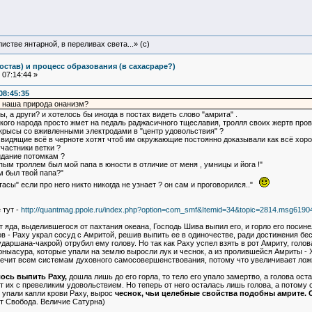
истве янтарной, в переливах света...» (c)
остав) и процесс образования (в сахасраре?)
07:14:44 »
08:45:35
то наша природа онанизм?
 а други? и хотелось бы иногда в постах видеть слово "амрита" .
кого народа просто жмет на педаль раджасичного тщеславия, тролля своих жертв про
 крысы со вживленными электродами в "центр удовольствия" ?
идящие всё в черноте хотят чтоб им окружающие постоянно доказывали как всё хорош
частники ветки ?
идание потомкам ?
пым троллем был мой папа в юности в отличие от меня , умницы и йога !"
ом был твой папа?"
утасы" если про него никто никогда не узнает ? он сам и проговорился.."
 тут -
http://quantmag.ppole.ru/index.php?option=com_smf&Itemid=34&topic=2814.msg619
яда, выделившегося от пахтания океана, Господь Шива выпил его, и горло его посинел
ов - Раху украл сосуд с Амритой, решив выпить ее в одиночестве, ради достижения бе
даршана-чакрой) отрубил ему голову. Но так как Раху успел взять в рот Амриту, голо
юныасура, которые упали на землю выросли лук и чеснок, а из пролившейся Амриты - 
ечит всем системам духовного самосовершенствования, потому что увеличивает ложно
лось выпить Раху,
дошла лишь до его горла, то тело его упало замертво, а голова ост
 их с превеликим удовольствием. Но теперь от него осталась лишь голова, а потому с
ю упали капли крови Раху, вырос
чеснок, чьи целебные свойства подобны амрите. Од
рт Свобода. Величие Сатурна)