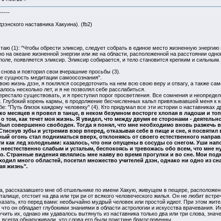
-----
энского наставника Хакуина). (fb2)
аю (1): "Чтобы обрести эликсир, следует собрать в единое место жизненную энергию
о на океане жизненной энергии или же на области, расположенной на расстоянии одног
поле, появляется эликсир. Эликсир собирается, и тело становится крепким и сильным.
снова и повторил свои вчерашние просьбы (3).
ебе сущность медитации самоосознания".
свою жизнь дзэн, я поклялся сосредоточить на нем всю свою веру и отвагу, а также са
лось несколько лет, и я не позволял себе расслабиться.
рестало существовать, и я преступил порог просветления. Все сомнения и неопределе
 Глубокий корень кармы, в продолжение бесчисленных кальп привязывавшей меня к ко
бе: "Путь близок каждому человеку" (4). Кто придумал все эти истории о наставниках
ко месяцев я провел в танце, в неком безумном восторге хлопая в ладоши и топ
 том, как течет моя жизнь. Я увидел, что между двумя ее сторонами - деятельно
 был совершенно свободен. Тогда я понял, что мне необходимо вновь разжечь 
тиснув зубы и устремив взор вперед, отказывая себе в пище и сне, я посвятил 
ый огонь стал подниматься вверх, отклоняясь от своего естественного направл
ти как лед холодными: казалось, что они опущены в сосуды со снегом. Уши на
неестественно слабым и усталым, беспокоясь и тревожась обо всем, что мне 
. Странные видения являлись мне наяву во время прогулки и во сне. Мои под
ходил много областей, посетил множество учителей дзэн, однако ни одно из сн
ая жизнь".
ка, рассказавшего мне об отшельнике по имени Хакую, живущем в пещере, расположенно
талище, отстоит на два или три ри от всякого человеческого жилья. Он не любит встреч
казать, кто перед вами: необычайно мудрый человек или простой идиот. При этом жите
и что он обладает глубокими знаниями в области астрологии и искусства врачевания. И
ить их, однако им удавалось вытянуть из наставника только два или три слова, знач
 всегда обнаруживали, что слова его были поистине благословенны.