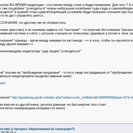
атика ВО ВРЕМЯ медитации - состояния между сном и бодрствованием. Для чего ? А в
 там поудобнее "угнездиться" нужны небольшие колебания туда-сюда и самонаблюдени
гнездится" в нужной точке удовлетворяющей условиям бодрствования сознания при по
о не даст управлять рингсэ.
СОЗНАНИЕ, по-другому им не обзавестись.
очнее неистово) и не понимая нафига это "пахтание" - то получим бестолковое "раскач
нервной системе и слёту с катушек сначала по телесному здоровью а потом и мозг заги
ывания" границы - щели между мирами по кастанеде - << я хочу, чтобы ты научился ви
ежду двумя мирами >>
 начинающему медитатору туда трудно "угнездиться"
" похожи на "пробуждение кундалини" - то есть люди пострадавшие от "пробуждения 
авильно медитировали (выделил жирным ниже)
html
олезни"
http://quantmag.ppole.ru/index.php?option=com_smf&Itemid=99999999&topic=57
я версия из другой книги, цитатка длинная, но бессмертие того стоит:
 опечатки сканировщика исправил по книге)
остав) и процесс образования (в сахасраре?)
04:06:15 »