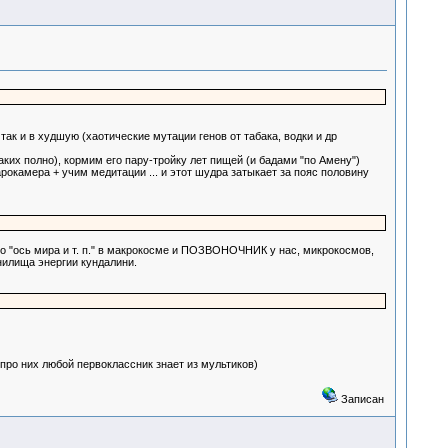
ак и в худшую (хаотические мутации генов от табака, водки и др
их полно), кормим его пару-тройку лет пищей (и бадами "по Амену")
окамера + учим медитации ... и этот шудра затыкает за пояс половину
это "ось мира и т. п." в макрокосме и ПОЗВОНОЧНИК у нас, микрокосмов,
нилища энергии кундалини.
 про них любой первоклассник знает из мультиков)
Записан