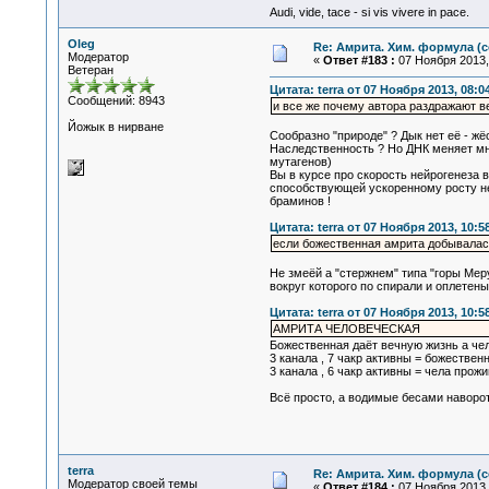
Audi, vide, tace - si vis vivere in pace.
Oleg
Re: Амрита. Хим. формула (с
Модератор
«
Ответ #183 :
07 Ноября 2013, 
Ветеран
Цитата: terra от 07 Ноября 2013, 08:0
Сообщений: 8943
и все же почему автора раздражают 
Йожык в нирване
Сообразно "природе" ? Дык нет её - ж
Наследственность ? Но ДНК меняет мно
мутагенов)
Вы в курсе про скорость нейрогенеза 
способствующей ускоренному росту ней
браминов !
Цитата: terra от 07 Ноября 2013, 10:5
если божественная амрита добывала
Не змеёй а "стержнем" типа "горы Мер
вокруг которого по спирали и оплетен
Цитата: terra от 07 Ноября 2013, 10:5
АМРИТА ЧЕЛОВЕЧЕСКАЯ
Божественная даёт вечную жизнь а чел
3 канала , 7 чакр активны = божестве
3 канала , 6 чакр активны = чела прож
Всё просто, а водимые бесами наворо
terra
Re: Амрита. Хим. формула (с
Модератор своей темы
«
Ответ #184 :
07 Ноября 2013, 