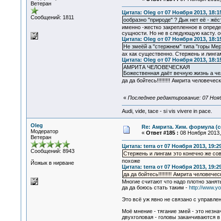
Ветеран
Цитата: Oleg от 07 Ноября 2013, 18:1
Сообщений: 1811
ообразно "природе" ? Дык нет её - жё
именно -жестко закрепленное в опреде
сущности. Но не в следующую касту. о
Цитата: Oleg от 07 Ноября 2013, 18:1
Не змеёй а "стержнем" типа "горы Мер
ах как существенно. Стержень и линга
Цитата: Oleg от 07 Ноября 2013, 18:1
АМРИТА ЧЕЛОВЕЧЕСКАЯ
Божественная даёт вечную жизнь а чел
да да бойтесь!!!!!!!!! Амрита челове
«
Последнее редактирование: 07 Ноябр
Audi, vide, tace - si vis vivere in pace.
Oleg
Re: Амрита. Хим. формула (с
Модератор
«
Ответ #185 :
08 Ноября 2013, 
Ветеран
Цитата: terra от 07 Ноября 2013, 19:2
Сообщений: 8943
Стержень и лингам это конечно же со
похоже
Йожык в нирване
Цитата: terra от 07 Ноября 2013, 19:2
да да бойтесь!!!!!!!!! Амрита челове
Многие считают что надо плотно занять
да да боюсь стать таким -
http://www.
Это всё уж явно не связано с управлен
Моё мнение - тягание змей - это незн
двухголовая - головы заканчиваются в 