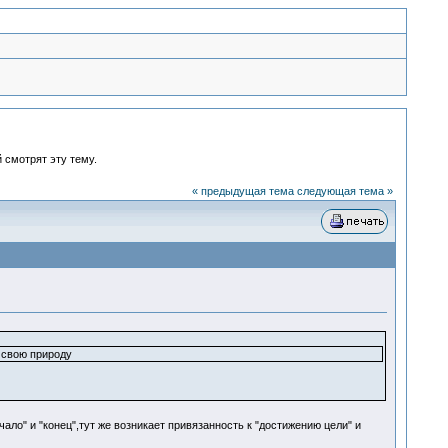
 смотрят эту тему.
« предыдущая тема
следующая тема »
 свою природу
ало" и "конец",тут же возникает привязанность к "достижению цели" и