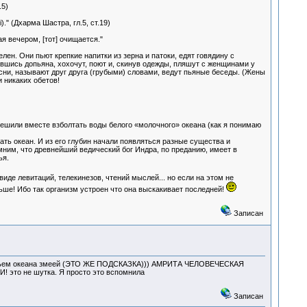
.5)
." (Дхарма Шастра, гл.5, ст.19)
 вечером, [тот] очищается."
лен. Они пьют крепкие напитки из зерна и патоки, едят говядину с
шись допьяна, хохочут, поют и, скинув одежды, пляшут с женщинами у
есни, называют друг друга (грубыми) словами, ведут пьяные беседы. (Жены
и никаких обетов!
решили вместе взболтать воды белого «молочного» океана (как я понимаю
ать океан. И из его глубин начали появляться разные существа и
ним, что древнейший ведический бог Индра, по преданию, имеет в
ья.
де левитаций, телекинезов, чтений мыслей... но если на этом не
ьше! Ибо так организм устроен что она выскакивает последней!
Записан
хтаньем океана змеей (ЭТО ЖЕ ПОДСКАЗКА))) АМРИТА ЧЕЛОВЕЧЕСКАЯ
 не шутка. Я просто это вспомнила
Записан