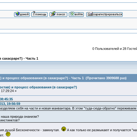
0 Пользователей и 28 Гостей
 сахасраре?) - Часть 1
) и процесс образования (в сахасраре?) - Часть 1 (Прочитано 3909688 раз)
остав) и процесс образования (в сахасраре?)
17:29:24 »
08:45:35
13, 19:56:59
разделяем себя на части и новая манвантара. В этом "туда-сюда-обратно" переживаем
то наша природа онанизм?
 инстинктов?
ния душой Бесконечности - замкнутая.
А как только ее размыкают и получается "нач
ает.