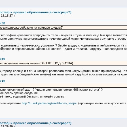
остав) и процесс образования (в сахасраре?)
18:15:37 »
4:38
веселящиеся,сообразно их природе шудры?)
ёстко зафиксированной природы-то, тело - текучая штука, а мозг ещё быстрее меняется
гие свои участки многократно в течении одной жизни человека как в лучшую сторону т
в нормальных человеческих условиях ? Берём шудру с нормальным нейрогенезом (а так
ронов и образованию нейронных связей + даём интеллект. нагрузку + кислородная бар
8:49
сь пахтаньем океана змеей (ЭТО ЖЕ ПОДСКАЗКА)
у, города солнца и т п" на которой располагаются чакры (фотки выше приводились) - 
ы иды-пингалы(кадуцейские змейки) как нити тонкой струйкой просачивающиеся из хра
8:49
овеческая чегой даст ? "число сие человеческое, 666 изыди сотона" ?
нное бессмертное создание
ивёт век.. водимый бесами.. и помрёт совсем
тили чёрттечто
http://ru.wikipedia.org/wiki/Число_зверя
(про чакры никто не в курсе хотя
остав) и процесс образования (в сахасраре?)
19:29:29 »