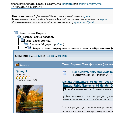
Добро пожаловать,
Гость
. Пожалуйста,
войдите
или
зарегистрируйтесь
.
07 Августа 2026, 01:22:47
Новости:
Книгу С.Доронина "Квантовая магия" читать
здесь
Материалы старого сайта "Физика Магии" доступны для просмотра
здесь
О замеченных глюках просьба писать на почту
quantmag@mail.ru
Квантовый Портал
Тематические разделы
Экстрасенсорика
Амрита
(Модератор:
Oleg
)
Амрита. Хим. формула (состав) и процесс образования (в
Страниц:
1
...
11
12
[
13
]
14
15
...
60
Все
Тема: Амрита. Хим. формула (состав
Автор
Quangel
Re: Амрита. Хим. формула (с
Ветеран
«
Ответ #180 :
06 Ноября 2013, 
Сообщений: 7733
Цитата: Ариадна от 06 Ноября 2013, 
Цитата: Urbis Numen от 05 Ноября 20
Пралайя называется. А потом снова 
урбис, вы что, хотите нас убедить, ч
может пора уже как-то избавляться от
Я хочу убедить,что природа пережива
агрессия к тем,кто ее достигнуть меш