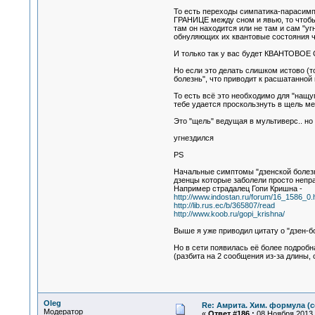
То есть переходы симпатика-парасимп
ГРАНИЦЕ между сном и явью, то чтобы
там он находится или не там и сам "у
обнуляющих их квантовые состояния чт
И только так у вас будет КВАНТОВОЕ 
Но если это делать слишком истово (т
болезнь", что приводит к расшатанной 
То есть всё это необходимо для "нащуп
тебе удается проскользнуть в щель м
Это "щель" ведущая в мультиверс.. но
угнездился
PS
Начальные симптомы "дзенской болезни
дзенцы которые заболели просто непр
Например страдалец Гопи Кришна -
http://www.indostan.ru/forum/16_1586_0.
http://lib.rus.ec/b/365807/read
http://www.koob.ru/gopi_krishna/
Выше я уже приводил цитату о "дзен-б
Но в сети появилась её более подробна
(разбита на 2 сообщения из-за длины,
Oleg
Re: Амрита. Хим. формула (с
Модератор
«
Ответ #186 :
08 Ноября 2013, 