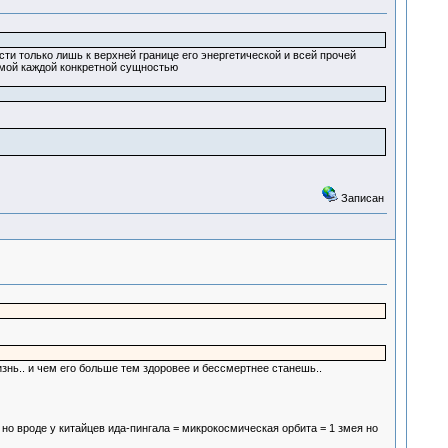
ти только лишь к верхней границе его энергетической и всей прочей
жимой каждой конкретной сущностью
Записан
изнь.. и чем его больше тем здоровее и бессмертнее станешь..
но вроде у китайцев ида-пингала = микрокосмическая орбита = 1 змея но