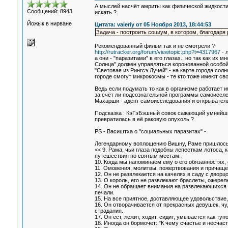
А мыслей насчёт амриты как физической жидкости чт
Сообщений: 8943
искать ?
Йожык в нирване
Цитата: valeriy от 05 Ноября 2013, 18:44:53
Задача - построить социум, в котором, благодаря
Рекомендованный фильм так и не смотрели ?
http://rutracker.org/forum/viewtopic.php?t=4317967
- 
а они - "паразитами" в его глазах.. но так как их
Солнца" должен управляться коронованной особой,
"Световая из Рингсэ Лучей" - на карте города сол
городе смогут микрокосмы - те кто тоже имеют св
Ведь если подумать то как в организме работает им
за счёт ли подсознательной программы самоисслед
Махарши - адепт самоисследования и открыватель 
Подсказка : КэГэБэшный совок сажающий умнейши
превратилась в её раковую опухоль ?
PS - Васиштха о "социальных паразитах" -
Легендарному воплощению Вишну, Раме пришлось в
<< 9. Рама, чьи глаза подобны лепесткам лотоса,
путешествия по святым местам.
10. Когда мы напоминаем ему о его обязанностях,
11. Омовения, молитвы, пожертвования и причащени
12. Он не развлекается на качелях в саду с двор
13. О король, его не развлекают браслеты, ожерел
14. Он не обращает внимания на развлекающихся в
печали.
15. На все приятное, доставляющее удовольствие, 
16. Он отворачивается от прекрасных девушек, чу
страдания.
17. Он ест, лежит, ходит, сидит, умывается как туп
18. Иногда он бормочет: "К чему счастье и несчас