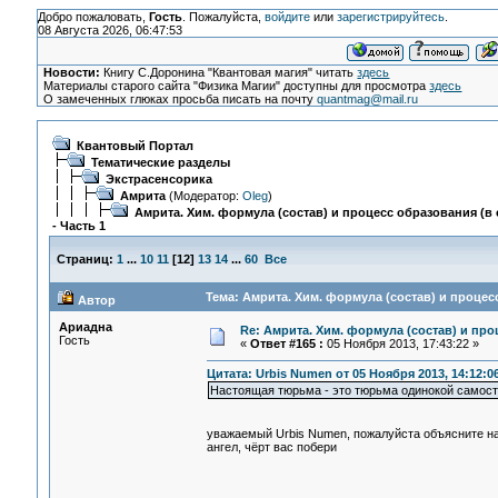
Добро пожаловать,
Гость
. Пожалуйста,
войдите
или
зарегистрируйтесь
.
08 Августа 2026, 06:47:53
Новости:
Книгу С.Доронина "Квантовая магия" читать
здесь
Материалы старого сайта "Физика Магии" доступны для просмотра
здесь
О замеченных глюках просьба писать на почту
quantmag@mail.ru
Квантовый Портал
Тематические разделы
Экстрасенсорика
Амрита
(Модератор:
Oleg
)
Амрита. Хим. формула (состав) и процесс образования (в 
- Часть 1
Страниц:
1
...
10
11
[
12
]
13
14
...
60
Все
Тема: Амрита. Хим. формула (состав) и процесс
Автор
Ариадна
Re: Амрита. Хим. формула (состав) и про
Гость
«
Ответ #165 :
05 Ноября 2013, 17:43:22 »
Цитата: Urbis Numen от 05 Ноября 2013, 14:12:0
Настоящая тюрьма - это тюрьма одинокой самости
уважаемый Urbis Numen, пожалуйста объясните нам
ангел, чёрт вас побери