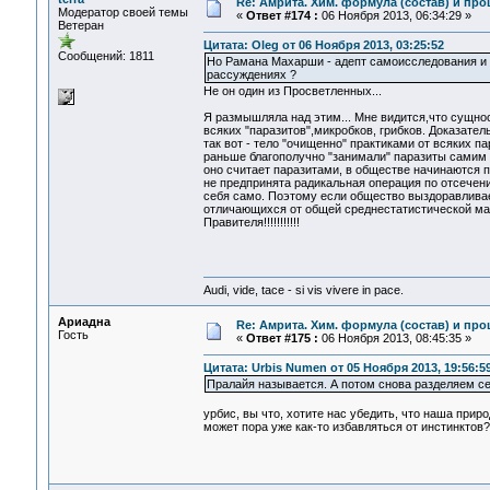
Re: Амрита. Хим. формула (состав) и про
Модератор своей темы
«
Ответ #174 :
06 Ноября 2013, 06:34:29 »
Ветеран
Цитата: Oleg от 06 Ноября 2013, 03:25:52
Сообщений: 1811
Но Рамана Махарши - адепт самоисследования и о
рассуждениях ?
Не он один из Просветленных...
Я размышляла над этим... Мне видится,что сущност
всяких "паразитов",микробков, грибков. Доказател
так вот - тело "очищенно" практиками от всяких п
раньше благополучно "занимали" паразиты самим с
оно считает паразитами, в обществе начинаются п
не предпринята радикальная операция по отсечени
себя само. Поэтому если общество выздоравливает
отличающихся от общей среднестатистической ма
Правителя!!!!!!!!!!!
Audi, vide, tace - si vis vivere in pace.
Ариадна
Re: Амрита. Хим. формула (состав) и про
Гость
«
Ответ #175 :
06 Ноября 2013, 08:45:35 »
Цитата: Urbis Numen от 05 Ноября 2013, 19:56:5
Пралайя называется. А потом снова разделяем се
урбис, вы что, хотите нас убедить, что наша прир
может пора уже как-то избавляться от инстинктов?