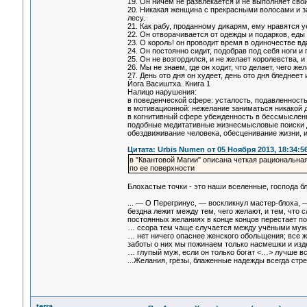
19. Он ничем не развлекается и не выполняет сво
20. Никакая женщина с прекрасными волосами и за
лесу.
21. Как рабу, проданному дикарям, ему нравятся у
22. Он отворачивается от одежды и подарков, еды
23. О король! он проводит время в одиночестве вда
24. Он постоянно сидит, подобрав под себя ноги 
25. Он не возгордился, и не желает королевства, и
26. Мы не знаем, где он ходит, что делает, чего же
27. День ото дня он худеет, день ото дня бледнее
Йога Васиштха. Книга 1
Налицо нарушения:
в поведенческой сфере: усталость, подавленность
в мотивационной: нежелание заниматься никакой 
в когнитивный сфере убежденность в бессмысленн
подобные медитативные жизнесмысловые поиски дов
обездвиживание человека, обесценивание жизни, и 
Цитата: Urbis Numen от 05 Ноября 2013, 18:34:5
в "Квантовой Магии" описана четкая рациональна
по ее поверхности
Блохастые точки - это наши вселенные, господа бл
... ― О Перегринус, ― воскликнул мастер-блоха, 
бездна лежит между тем, чего желают, и тем, что 
постоянных желаниях в конце концов перестает по
… ссора тем чаще случается между учёными муж
… нет ничего опаснее женского обольщения; все ж
заботы о них мы пожинаем только насмешки и изд
… глупый муж, если он только богат <…> лучше вс
...Желания, грёзы, блаженные надежды всегда стр
terra