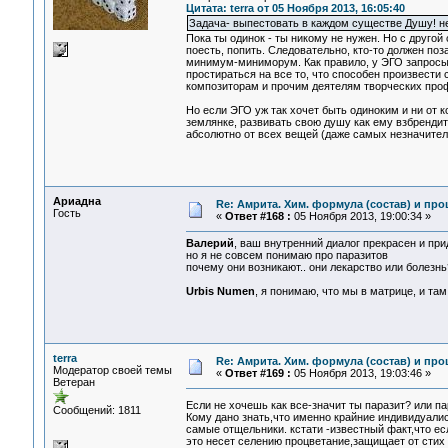
Цитата: terra от 05 Ноября 2013, 16:05:40
Задача- выпестовать в каждом существе Душу! 
Пока ты одинок - ты никому не нужен. Но с друго
поесть, попить. Следовательно, кто-то должен поз
минимум-миниморум. Как правило, у ЭГО запросы з
простираться на все то, что способен произвести
композиторам и прочим деятелям творческих проф
Но если ЭГО уж так хочет быть одиноким и ни от к
землянке, развивать свою душу как ему взбрендит
абсолютно от всех вещей (даже самых незначите
Ариадна
Re: Амрита. Хим. формула (состав) и про
Гость
«
Ответ #168 :
05 Ноября 2013, 19:00:34 »
Валерий
, ваш внутренний диалог прекрасен и пр
но я не совсем понимаю про паразитов
почему они возникают.. они лекарство или болезнь
Urbis Numen
, я понимаю, что мы в матрице, и та
terra
Re: Амрита. Хим. формула (состав) и про
Модератор своей темы
«
Ответ #169 :
05 Ноября 2013, 19:03:46 »
Ветеран
Если не хочешь как все-значит ты паразит? или п
Сообщений: 1811
Кому дано знать,что именно крайние индивидуалист
самые отщельники. кстати -известный факт,что е
это несет селению процветание,защищает от стих 