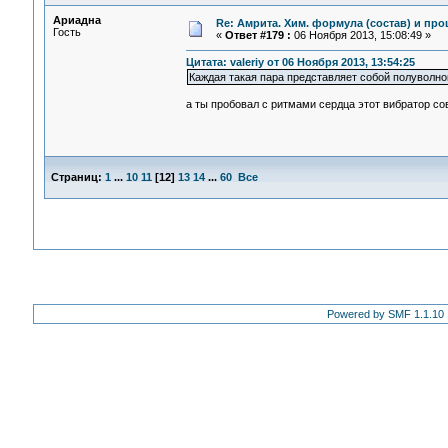
Ариадна
Re: Амрита. Хим. формула (состав) и про
Гость
«
Ответ #179 :
06 Ноября 2013, 15:08:49 »
Цитата: valeriy от 06 Ноября 2013, 13:54:25
Каждая такая пара представляет собой полуволно
а ты пробовал с ритмами сердца этот вибратор со
Страниц:
1
...
10
11
[
12
]
13
14
...
60
Все
Powered by SMF 1.1.10