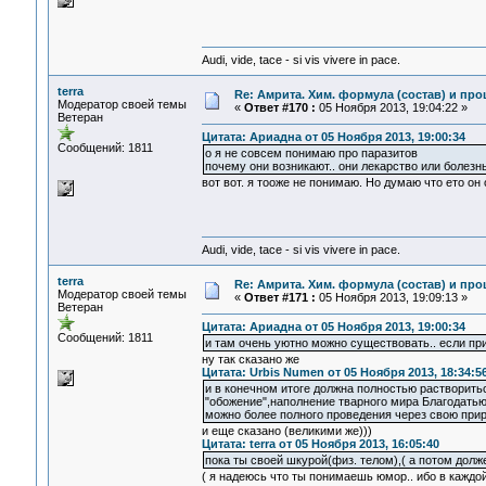
Audi, vide, tace - si vis vivere in pace.
terra
Re: Амрита. Хим. формула (состав) и про
Модератор своей темы
«
Ответ #170 :
05 Ноября 2013, 19:04:22 »
Ветеран
Цитата: Ариадна от 05 Ноября 2013, 19:00:34
Сообщений: 1811
о я не совсем понимаю про паразитов
почему они возникают.. они лекарство или болезн
вот вот. я тооже не понимаю. Но думаю что ето он 
Audi, vide, tace - si vis vivere in pace.
terra
Re: Амрита. Хим. формула (состав) и про
Модератор своей темы
«
Ответ #171 :
05 Ноября 2013, 19:09:13 »
Ветеран
Цитата: Ариадна от 05 Ноября 2013, 19:00:34
Сообщений: 1811
и там очень уютно можно существовать.. если пр
ну так сказано же
Цитата: Urbis Numen от 05 Ноября 2013, 18:34:5
и в конечном итоге должна полностью растворитьс
"обожение",наполнение тварного мира Благодатью
можно более полного проведения через свою прир
и еще сказано (великими же)))
Цитата: terra от 05 Ноября 2013, 16:05:40
пока ты своей шкурой(физ. телом),( а потом долж
( я надеюсь что ты понимаешь юмор.. ибо в каждой