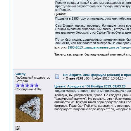
России создала новый класс миллиардеров и пос
преступлений захлестнула все города, инфрастру
от России.
Цитата:
Подавив в 1993 году оппозицию, русские либерал
.......
Сам Ельцин, однако, проводил большую часть врем
Паника охватила либеральный лагерь, который в
невзрачному бюрократу из Санкт-Петербурга заме
Путин был тихим, сдержанным, компетентным бюрок
личности, или так полагали либералы. И они прос
взято из
1993-2013: двадцатилетнее долгое "па-де
Так что, как видите, без надлежащей иммунной си
valeriy
Re: Амрита. Хим. формула (состав) и про
Глобальный модератор
«
Ответ #178 :
06 Ноября 2013, 13:54:25 »
Ветеран
Цитата: Ариадна от 06 Ноября 2013, 09:03:26
Сообщений: 4167
она не жидкость, свет - фотоны проникающие чер
Ариадна, ты, разумеется, права. Но следует уточ
"физический вакуум". Но реально, это - бозе-кон
античастица". Каждая такая пара представляет со
фотонов. Прав был Гюйгенс, полагая, что все про
возбуждает подобные пере-излучатели, которые пе