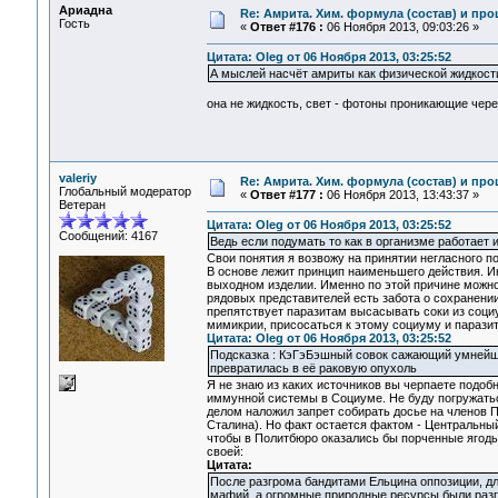
Ариадна
Re: Амрита. Хим. формула (состав) и про
Гость
«
Ответ #176 :
06 Ноября 2013, 09:03:26 »
Цитата: Oleg от 06 Ноября 2013, 03:25:52
А мыслей насчёт амриты как физической жидкости ч
она не жидкость, свет - фотоны проникающие через
valeriy
Re: Амрита. Хим. формула (состав) и про
Глобальный модератор
«
Ответ #177 :
06 Ноября 2013, 13:43:37 »
Ветеран
Цитата: Oleg от 06 Ноября 2013, 03:25:52
Сообщений: 4167
Ведь если подумать то как в организме работает им
Свои понятия я возвожу на принятии негласного п
В основе лежит принцип наименьшего действия. И
выходном изделии. Именно по этой причине можно
рядовых представителей есть забота о сохранении
препятствует паразитам высасывать соки из соци
мимикрии, присосаться к этому социуму и паразит
Цитата: Oleg от 06 Ноября 2013, 03:25:52
Подсказка : КэГэБэшный совок сажающий умнейши
превратилась в её раковую опухоль
Я не знаю из каких источников вы черпаете подоб
иммунной системы в Социуме. Не буду погружатьс
делом наложил запрет собирать досье на членов 
Сталина). Но факт остается фактом - Центральный
чтобы в Политбюро оказались бы порченные ягоды.
своей:
Цитата:
После разгрома бандитами Ельцина оппозиции, дл
мафий, а огромные природные ресурсы были разг