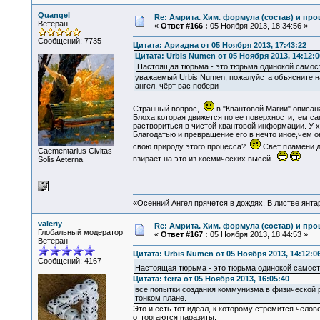
Quangel
Re: Амрита. Хим. формула (состав) и про
Ветеран
«
Ответ #166 :
05 Ноября 2013, 18:34:56 »
Сообщений: 7735
Цитата: Ариадна от 05 Ноября 2013, 17:43:22
Цитата: Urbis Numen от 05 Ноября 2013, 14:12:0
Настоящая тюрьма - это тюрьма одинокой самост
уважаемый Urbis Numen, пожалуйста объясните на
ангел, чёрт вас побери
Странный вопрос,
в "Квантовой Магии" описан
Блоха,которая движется по ее поверхности,тем с
раствориться в чистой квантовой информации. У х
Благодатью и превращение его в нечто иное,чем о
свою природу этого процесса?
Свет пламени д
Сaementarius Civitas
взирает на это из космических высей.
Solis Aeterna
«Осенний Ангел прячется в дождях. В листве янтарн
valeriy
Re: Амрита. Хим. формула (состав) и про
Глобальный модератор
«
Ответ #167 :
05 Ноября 2013, 18:44:53 »
Ветеран
Цитата: Urbis Numen от 05 Ноября 2013, 14:12:0
Сообщений: 4167
Настоящая тюрьма - это тюрьма одинокой самост
Цитата: terra от 05 Ноября 2013, 16:05:40
все попытки создания коммунизма в физической ре
тонком плане.
Это и есть тот идеал, к которому стремится челов
отторгаются паразиты.