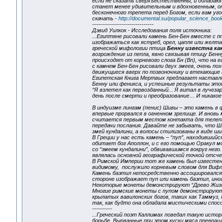
если не сказать сверхъестественны, и обладаю
станет менее удивительным и вдохновенным, от
бесконечного трепета перед Богом, если вам уго
скачать -
http://documental.su/popular_science_boo
-------------------------------
Дэвид Уилкок - Исследования поля источника:
...Египтяне рисовали камень Бен-Бен вместе с п
изображаться как ястреб, орел, цапля или желта
греческой мифологии птица
Бенну известна ка
возрождение из пепла, явно связывая птицу Бен
происходят от корневого слога Бн (Bn), что на 
с камнем Бен-Бен рисовали двух змеев, очень по
движущиеся вверх по позвоночнику и втекающие
Египетская Книга Мертвых предлагает наставлен
Бенну или феникса, и успешные результаты это
“Я взлетел как первозданный... Я витал в лучез
день после смерти и преобразование… И никакое 
В индуизме лингам (пенис) Шивы – это камень в
впервые прорвался в огненном зрелище. И вновь
считается первым местом контакта для телепат
передачи послания. Давайте не забывать, что 
змей кундалини, а волосы стилизованы в виде 
В Греции у нас есть камень – “пуп”, находивший
обитает бог Аполлон, и с его помощью Оракул м
со “змеем кундалини”, обвивавшимся вокруг него. 
являлась основной географической точкой отсчет
В Римской Империи тот же камень был известен к
видимому, послужило корневым словом для Вифле
Камень баэтил непосредственно ассоциировался 
стороне изображает пуп или камень баэтил, ино
Некоторые монеты демонстрируют “Древо Жизни
Многие римские монеты с пупом демонстрируют 
крылатых вавилонских богов, таких как Таммуз,
так, как будто она обладала мистическими спо
----------
...Греческий поэт Каллимах поведал такую исто
борьбе. Вырванные при этом куски мяса превращ