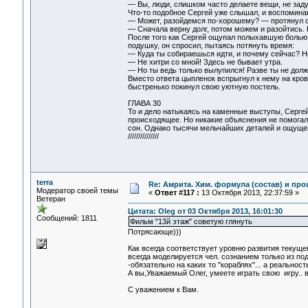
— Вы, люди, слишком часто делаете вещи, не заду
Что-то подобное Сергей уже слышал, и воспоминан
— Может, разойдемся по-хорошему? — протянул он,
— Сначала верну долг, потом можем и разойтись. 
После того как Сергей ощупал полыхавшую болью к
подушку, он спросил, пытаясь потянуть время:
— Куда ты собираешься идти, и почему сейчас? Н
— Не хитри со мной! Здесь не бывает утра.
— Но ты ведь только вылупился! Разве ты не долж
Вместо ответа цыпленок вспрыгнул к нему на кров
быстренько покинул свою уютную постель.
ГЛАВА 30
То и дело натыкаясь на каменные выступы, Серге
происходящее. Но никакие объяснения не помогали
сон. Однако тысячи мельчайших деталей и ощущен
///////////////
terra
Re: Амрита. Хим. формула (состав) и про
Модератор своей темы
«
Ответ #117 :
13 Октября 2013, 22:37:59 »
Ветеран
Цитата: Oleg от 03 Октября 2013, 16:01:30
Сообщений: 1811
Фильм "13й этаж" советую глянуть
Потрясающе)))
Как всегда соответствует уровню развития текущег
всегда моделируется чел. сознанием только из по
-обязательно на каких то "кораблях"... а реальнос
А вы,Уважаемый Олег, умеете играть свою игру.. в
С уважением к Вам.