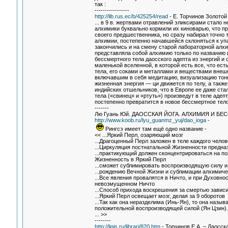
так :
-----------------
http://lib.rus.ec/b/425254/read
- Е. Торчинов Золотой
... в 9 в. жертвами отравлений эликсирами стало
алхимики буквально кормили их киноварью, что п
своего предшественника, но сразу набирал точно т
алхимии, постепенно начавшейся склоняться к упа
закончились и на смену старой лабораторной алх
представляла собой алхимию только по названию и
бессмертного тела даосского адепта из энергий и
маленькой вселенной, в которой есть все, что ес
тела, его соками и металлами и веществами внеш
включавшим в себя медитацию, визуализацию тонк
жизненная энергия — ци движется по телу, а так
индийских отшельников, что в Европе ее даже стал
тела («свинец» и «ртуть») произведут в теле аде
постепенно превратится в новое бессмертное тел
-------
Лю Гуань Юй. ДАОССКАЯ ЙОГА. АЛХИМИЯ И БЕ
http://www.koob.ru/lyu_guanmz_yuj/dao_ioga
-
Рингсэ имеет там ещё одно название -
<< ...Яркий Перл, озаряющий мозг
...Драгоценный Перл заложен в теле каждого челов
...Циркуляция постнатальной Жизненности предна
...практикующий должен сконцентрироваться на п
Жизненность в Яркий Перл
...сможет сублимировать воспроизводящую силу 
...рождению Вечной Жизни и сублимации алхимиче
...Все явления провалятся в Ничто, и при Духовн
невозмущенном Ничто
...Способ прихода воскрешения за смертью зависи
...Яркий Перл освещает мозг, делая за 9 оборотов
...Так как она неразделима (Инь-Ян), то она наз
положительной воспроизводящей силой (Ян Цзин).
... >>
--------
http://ligis.ru/librari/820.htm
- Торчинов Е.А. – Даосск