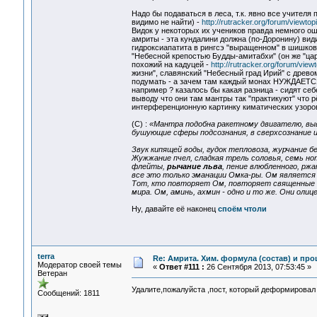
Надо бы подаваться в леса, т.к. явно все учителя
видимо не найти) -
http://rutracker.org/forum/viewto
Видок у некоторых их учеников правда немного ош
амриты - эта кундалини должна (по-Доронину) вид
гидроксиапатита в рингсэ "выращенном" в шишкови
"Небесной крепостью Будды-амитабхи" (он же "цар
похожий на кадуцей -
http://rutracker.org/forum/vie
жизни", славянский "Небесный град Ирий" с древом 
подумать - а зачем там каждый монах НУЖДАЕТСЯ
например ? казалось бы какая разница - сидят себ
выводу что они там мантры так "практикуют" что р
интерференционную картинку киматических узоро
(C) :
«Мантра подобна ракетному двигателю, выв
бушующие сферы подсознания, в сверхсознание и
Звук кипящей воды, гудок тепловоза, журчание бе
Жужжание пчел, сладкая трель соловья, семь нот
флейты,
рычание льва
, пение влюбленного, рж
все это только эманации Омка-ры. Ом является
Тот, кто повторяет Ом, повторяет священные кн
мира. Ом, аминь, ахмин - одно и то же. Они ол
Ну, давайте её наконец
споём чтоли
terra
Re: Амрита. Хим. формула (состав) и про
Модератор своей темы
«
Ответ #111 :
26 Сентября 2013, 07:53:45 »
Ветеран
Удалите,пожалуйста ,пост, который деформировал
Сообщений: 1811