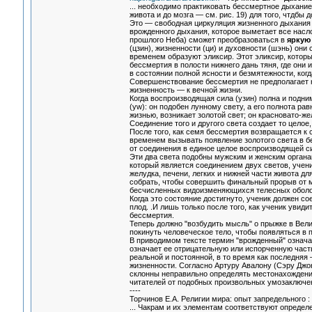
... необходимо практиковать бессмертное дыхание
живота и до мозга — см. рис. 19) для того, чтдб
Это — свободная циркуляция жизненного дыхания ч
врожденного дыхания, которое выметает все насло
прошлого Неба) сможет преобразоваться в
яркую
(цзин), жизненности (ци) и духовности (шэнь) они
временем образуют эликсир. Этот эликсир, котор
бессмертия в полости нижнего дань тяня, где они
в состоянии полной ясности и безмятежности, ког
Совершенствование бессмертия не предполагает ни
жизненность — к вечной жизни.
Когда воспроизводящая сила (узин) полна и подни
(yw): он подобен лунному свету, а его полнота ра
жизнью, возникает золотой свет; он красновато-же
Соединение того и другого света создает то целое
После того, как семя бессмертия возвращается к 
временем вызывать появление золотого света в 
от соединения в единое целое воспроизводящей си
Эти два света подобны мужским и женским органам
который является соединением двух светов, учени
желудка, печени, легких и нижней части живота д
собрать, чтобы совершить финальный прорыв от м
бесчисленных видоизменяющихся телесных оболо
Когда это состояние достигнуто, ученик должен с
плод. .И лишь только после того, как ученик увид
бессмертия.
Теперь должно "возбудить мысль" о прыжке в Вели
покинуть человеческое тело, чтобы появляться в 
В приводимом тексте термин "врожденный" означа
означает ее отрицательную или испорченную част
реальной и постоянной, в то время как последня
жизненности. Согласно Артуру Авалону (Сэру Джо
склонны неправильно определять местонахождение
читателей от подобных произвольных умозаключе
----
Торчинов Е.А. Религии мира: опыт запредельного 
... Чакрам и их элементам соответствуют опреде