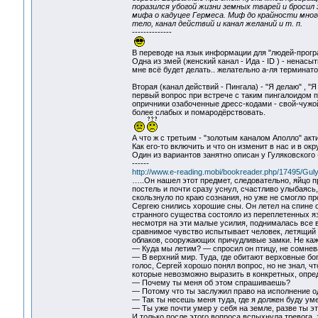
поразился убогой жизни земных тварей и бросил 
мифа о кадуцее Гермеса. Миф до крайности много
тело, канал действий и канал желаний и т. п.
--------------
В переводе на язык информации для "людей-прогр
Одна из змей (женский канал - Ида - ID ) - ненас
мне всё будет делать.. желательно а-ля терминато
Вторая (канал действий - Пингала) - "Я делаю" , "Я 
первый вопрос при встрече с таким пингалоидом п
опричники озабоченные дресс-кодами - свой-чужой
более слабых и помародёрствовать.
А что ж с третьим - "золотым каналом Аполло" ак
Как его-то включить и что он изменит в нас и в ок
Один из вариантов занятно описан у Гуляковского 
------
http://www.e-reading.mobi/bookreader.php/17495/Gul
…..Он нашел этот предмет, следовательно, яйцо п
постель и почти сразу уснул, счастливо улыбаяс
скользнуло по краю сознания, но уже не смогло п
Сергею снились хорошие сны. Он летел на спине о
странного существа состояло из переплетенных я
несмотря на эти малые усилия, поднималась все в
сравнимое чувство испытывает человек, летящий м
облаков, сооружающих причудливые замки. Не каж
— Куда мы летим? — спросил он птицу, не сомневая
— В верхний мир. Туда, где обитают верховные бо
голос, Сергей хорошо понял вопрос, но не знал, чт
которые невозможно выразить в конкретных, опр
— Почему ты меня об этом спрашиваешь?
— Потому что ты заслужил право на исполнение о
— Так ты несешь меня туда, где я должен буду ум
— Ты уже почти умер у себя на земле, разве ты э
И только после этого вопроса вспыхнула тревога,