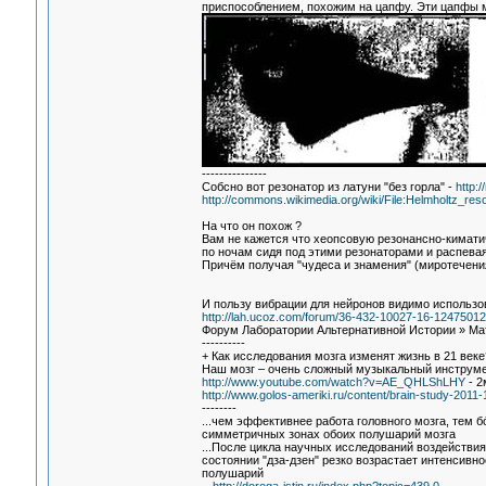
приспособлением, похожим на цапфу. Эти цапфы мо
---------------
Собсно вот резонатор из латуни "без горла" -
http:
http://commons.wikimedia.org/wiki/File:Helmholtz_reso
На что он похож ?
Вам не кажется что хеопсовую резонансно-кимати
по ночам сидя под этими резонаторами и распевая
Причём получая "чудеса и знамения" (миротечения 
И пользу вибрации для нейронов видимо использо
http://lah.ucoz.com/forum/36-432-10027-16-1247501
Форум Лаборатории Альтернативной Истории » Мате
----------
+ Как исследования мозга изменят жизнь в 21 век
Наш мозг – очень сложный музыкальный инструм
http://www.youtube.com/watch?v=AE_QHLShLHY
- 2
http://www.golos-ameriki.ru/content/brain-study-201
--------
...чем эффективнее работа головного мозга, тем 
симметричных зонах обоих полушарий мозга
...После цикла научных исследований воздействия
состоянии "дза-дзен" резко возрастает интенсив
полушарий