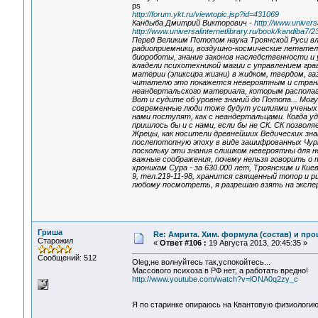
ps
http://forum.ykt.ru/viewtopic.jsp?id=431069
Кандыба Дмитрий Викторович -
http://www.universa
http://www.universalinternetlibrary.ru/book/kandiba7/2
Перед Великим Потопом наука Троянской Руси в
радиоприемники, воздушно-космические летатель
биороботы, знание законов наследственности и 
владели психотехникой магии с управлением гра
материи (эликсира жизни) в жидком, твердом, га
читателю это покажется невероятным и странны
неандертальского материала, которым располагал
Вот и судите об уровне знаний до Потопа... Мог
современные люди тоже будут усилиями ученых
нами поступят, как с неандертальцами. Когда уд
пришлось бы и с нами, если бы не СК. СК позволя
Жрецы, как носители древнейших Ведических знан
послепотопную эпоху в виде зашифрованных Чурн
поскольку эти знания слишком невероятны для не
важные соображения, почему нельзя говорить о т
хроникам Сура - за 630.000 лет, Троянским и Кие
9, тел.219-11-98, хранится священный топор и 
любому посмотреть, я разрешаю взять на экспер
Гриша
Re: Амрита. Хим. формула (состав) и про
Старожил
«
Ответ #106 :
19 Августа 2013, 20:45:35 »
Сообщений: 512
Oleg,не волнуйтесь так,успокойтесь...
Массового психоза в РФ нет, а работать вредно!
http://www.youtube.com/watch?v=lONA0q2zy_c
Я по старинке опираюсь на Квантовую физиологию