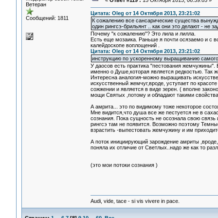
«
Ответ #119 :
15 Октября 2013, 06:39:05 »
Ветеран
Цитата: Oleg от 14 Октября 2013, 23:21:02
Сообщений: 1811
К сожалению все сансарические существа вынужде
один рингсэ-брильянт .. как они это делают - не 
Почему "к сожалению"? Это лила и лилла.
Есть еще мозаика. Раньше я почти осязаемо и с 
калейдоскопе воплощений .
Цитата: Oleg от 14 Октября 2013, 23:21:02
инструкцию по ускоренному выращиванию самого 
У даосов есть практика "пестования жемчужины". 
именно о Душе,которая является редкостью. Так ж
Интересна аналогия-можно выращивать искусстве
искусственный жемчуг,вроде, уступает по красоте
сожжении и является в виде зерен. ( вполне зако
мощи Святых ,потому и обладают такими свойствам
А амрита... это по видимому тоже некоторое сост
Мне видится,что душа все же пестуется не в сахас
сознания. Пока сущность не осознала свою связь и
рингсэ там не появится. Возможно поэтому Темные
взрастить -выпестовать жемчужину и им приходит
А поток инициирующий зарождение амриты ,вроде,
поняла их отличие от Светлых..надо же как то раз
(это мои потоки сознания )
Audi, vide, tace - si vis vivere in pace.