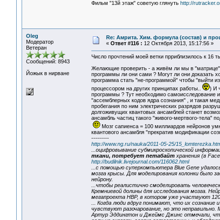
Фильм "13й этаж" советую глянуть
http://rutracker
Oleg
Re: Амрита. Хим. формула (состав) и про
Модератор
«
Ответ #116 :
12 Октября 2013, 15:17:56 »
Ветеран
Число прочтений моей ветки прриблизилось к 16 ты
Сообщений: 8943
Желающие проверить - а живём ли мы в "матрице"
Йожык в нирване
программы ли они сами ? Могут ли они доказать х
программа стать "не-программой" чтобы "выйти из
процессором на других принципах работы..
) И
программы ? Тут необходимо самоисследование и 
"ассемблерных кодов ядра сознания" , и такая ме
пробегания по ним электрических разрядов разру
долгоживущих квантовых ансамблей станет возмож
ансамбль частиц такого "живого-мертвого-тела" 
Мозг сапиенса = 100 миллиардов нейронов умн
квантового ансамбля "прекратив модификации созна
---------
http://www.ng.ru/nauka/2011-05-25/15_lomterezka.htm
...оцифровывание субмикроскопической информа
ткани, потребует петабайт
хранения (в Fac
http://budilnik.livejournal.com/116062.html
...с помощью суперкомпьютера Blue Gene удалос
мозга крысы. Для моделирования колонки было з
нейрону.
...чтобы реалистично смоделировать человеческ
Кремниевой долины для исследования мозга. Не
мегапроекта HBP, в котором уже участвуют 120
... Когда люди вдруг понимают, что их сознание
чувствуют разочарование, но это неправильно. М
Артур Эддингтон и Джеймс Джинс отмечали, что