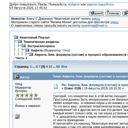
Добро пожаловать,
Гость
. Пожалуйста,
войдите
или
зарегистрируйтесь
.
07 Августа 2026, 17:45:33
Новости:
Книгу С.Доронина "Квантовая магия" читать
здесь
Материалы старого сайта "Физика Магии" доступны для просмотра
здесь
О замеченных глюках просьба писать на почту
quantmag@mail.ru
Квантовый Портал
Тематические разделы
Экстрасенсорика
Амрита
(Модератор:
Oleg
)
Амрита. Хим. формула (состав) и процесс образования (в 
- Часть 1
Страниц:
1
...
6
7
[
8
]
9
10
...
60
Все
Тема: Амрита. Хим. формула (состав) и процесс
Автор
Oleg
Re: Амрита. Хим. формула (состав) и про
Модератор
«
Ответ #105 :
19 Августа 2013, 19:15:20 »
Ветеран
Григорий, что конкретно вас в этой ветке смущае
Сообщений: 8943
Простыни должны быть интересными а не банально
любят конкретику.. и новинки науки а не книжки с
Йожык в нирване
То что весь мир - иллюзия теоретически всем давн
"проявления" её в другом месте как это делает "
каждый может только себе, ну так наука устроена 
Т. к. доказательством в науке является эксперим
от места проведения.
И прочитайте уж наконец "Квантовую магию" авто
пишущих о том что кругом одни шизофреники их одол