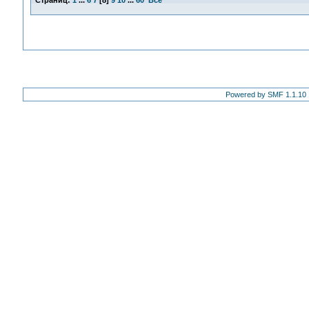
Страниц:
1
...
6
7
[
8
]
9
10
...
60
Все
Powered by SMF 1.1.10