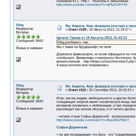
Рыбников Ю.С. РВЕТ - Ньютона и Эйнштейна!
http://www.youtube.com/watch?v=qPfuOcfHY44
Oleg
Re: Амрита. Хим. формула (состав) и про
Модератор
«
Ответ #109 :
20 Августа 2013, 21:18:27 »
Ветеран
Цитата: Гриша от 19 Августа 2013, 21:43:13
Сообщений: 8943
Oleg,разберись там...
Мы с вами на брудершафт не пили
Йожык в нирване
Держался фамильярно, ко всем обращался на «ты
«отдыхал». Временами становился беспокоен, д
многословным.. http://timpa.ru/snezhnevskiy/2.
А ваша косичка мне понравилась
Oleg
Re: Амрита. Хим. формула (состав) и про
Модератор
«
Ответ #110 :
25 Сентября 2013, 20:42:23 »
Ветеран
Итак, как мы видим, имбецильность и другие боле
Сообщений: 8943
очищающая энергия имеет космическую мощь пред
вечерком поужинать к любовницам, и при передозе
Йожык в нирване
расплющит как катком лягушку, и от нечего делать
- читаем отзыв Софьи Доринской - антипсихиатра-
http://www.youtube.com/watch?v=8wyADLPtWoY
Софья Доринская
+ не зря поговаривают что йога - это "управляема