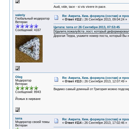
Audi, vide, tace - si vis vivere in pace.
valeriy
Re: Амрита. Хим. формула (состав) и про
Глобальный модератор
«
Ответ #112 :
26 Сентября 2013, 09:04:24 »
Ветеран
Цитата: terra от 26 Сентября 2013, 07:53:45
Сообщений: 4167
Удалите,пожалуйста ,пост, который деформировал
Дорогая Терра, укажите номер поста, который Вы н
Oleg
Re: Амрита. Хим. формула (состав) и про
Модератор
«
Ответ #113 :
26 Сентября 2013, 12:07:49 »
Ветеран
Видимо самый длинный от Григория можно подсокр
Сообщений: 8943
Йожык в нирване
terra
Re: Амрита. Хим. формула (состав) и про
Модератор своей темы
«
Ответ #114 :
26 Сентября 2013, 17:02:46 »
Ветеран