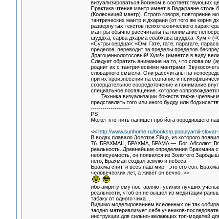
визуализироваться йогином в соответствующих цен
Практика чтения мантр имеет в Ваджраяне столь б
(Колесницей мантр). Строго говоря, повторение м
тантрических мантр и дхарани (от того же корня д
развернутых текстов психотехнического характера
мантры обычно рассчитаны на понимание непосре
шуддха, сарва дхарма свабхава шуддха. Хум!» («
«Сутры сердца»: «Ом! Гате, гате, парагате, парас
пределов, переводит за пределы пределов беспре
Драгоценнолотосовый! Хум!» (имеется в виду вел
Следует обратить внимание на то, что слова ом 
роднит их с тантрическими мантрами. Звукосочета
словарного смысла. Они рассчитаны на непосредс
при их произнесении на сознание и психофизичес
созерцательное сосредоточение и понимание внут
специальное посвящение, которое сопровождается
Техника визуализации божеств также чрезвычайн
представлять того или иного будду или бодхисаттв
--------------------
PS
Может кто-нить напишет про йога породившего н
<<
http://www.sunhome.ru/books/p.populyarnii-slova
В водах плавало Золотое Яйцо, из которого появи
76. БРАХМАН, БРАХМА, БРАМА — Бог. Абсолют. Вп
реальность. Древнейшие определения Брахмана стро
неописуемость, он появился из Золотого Зародыша
него, Брахман создал землю и небеса
Брахма спит, и весь наш мир - это его сон. Брахма
человеческих лет, а живёт он вечно, >>
ибо амриту ему поставляют усилия лучших учёных
реальности, чтоб он не вышел из медитации раньше
табаку от одного чиха ..
Видимо моделированием вселенных он так собира
заодно материализует себе учеников-последовате
инструкции для сильно-желающих топ-моделей для