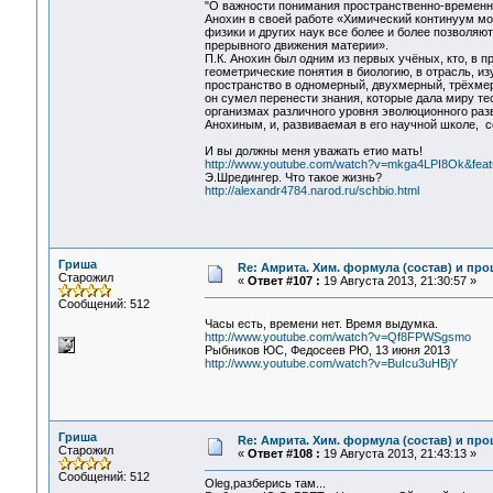
"О важности понимания пространственно-временн
Анохин в своей работе «Химический континуум моз
физики и других наук все более и более позволяют
прерывного движения материи».
П.К. Анохин был одним из первых учёных, кто, в 
геометрические понятия в биологию, в отрасль,
пространство в одномерный, двухмерный, трёхмер
он сумел перенести знания, которые дала миру т
организмах различного уровня эволюционного разв
Анохиным, и, развиваемая в его научной школе, с
И вы должны меня уважать етио мать!
http://www.youtube.com/watch?v=mkga4LPI8Ok&fea
Э.Шредингер. Что такое жизнь?
http://alexandr4784.narod.ru/schbio.html
Гриша
Re: Амрита. Хим. формула (состав) и про
Старожил
«
Ответ #107 :
19 Августа 2013, 21:30:57 »
Сообщений: 512
Часы есть, времени нет. Время выдумка.
http://www.youtube.com/watch?v=Qf8FPWSgsmo
Рыбников ЮС, Федосеев РЮ, 13 июня 2013
http://www.youtube.com/watch?v=BuIcu3uHBjY
Гриша
Re: Амрита. Хим. формула (состав) и про
Старожил
«
Ответ #108 :
19 Августа 2013, 21:43:13 »
Сообщений: 512
Oleg,разберись там...