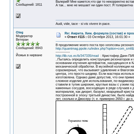
Валерий! Мне кажется,что где то некорректно вста
Сообщений: 1811
А так... мне не мешает ни один пост. Я толерантна
Audi, vide, tace - si vis vivere in pace.
Oleg
Re: Амрита. Хим. формула (состав) и про
Модератор
«
Ответ #115 :
03 Октября 2013, 16:01:30 »
Ветеран
В продолжение моего поста про хеопсовы резонат
Сообщений: 8943
http://quantmag.ppole.ru/index.php?option=com_sm
------------
Йожык в нирване
http://lib.rus.ec/b/347335/read
: Кристофер Данн П
..Пытаясь определить конструкцию резонаторов и
основании изучения артефактов, находящихся в К
механической обработки. В музейной коллекции н
соразмерные, что вызывают удивление и благогове
центра, это просто шедевр. Если мастера использо
изготовлена. Однако даже допустив, что они приме
сложное изделие для использования, по-видимому,
ставили в тупик широкие, круглые вазы с узким г
каменных сосудов, восходящих в ряде случаев к 
материалов, как диорит, базальт, кварцевый крис
построенной в эпоху третьей династии, было найд
лет, сколько и Джосеру (т, е. примерно 2650 г. до н. 