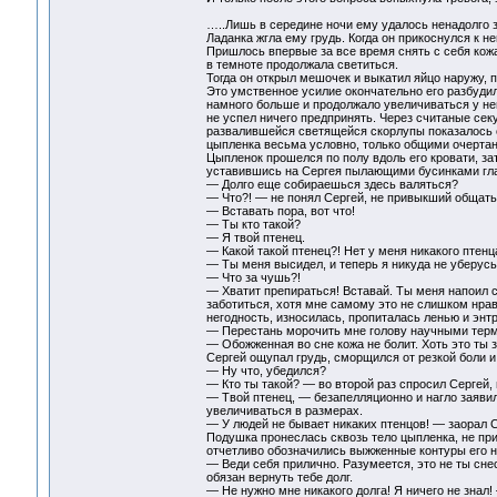
…..Лишь в середине ночи ему удалось ненадолго з
Ладанка жгла ему грудь. Когда он прикоснулся к не
Пришлось впервые за все время снять с себя кож
в темноте продолжала светиться.
Тогда он открыл мешочек и выкатил яйцо наружу, п
Это умственное усилие окончательно его разбудил
намного больше и продолжало увеличиваться у нег
не успел ничего предпринять. Через считаные се
развалившейся светящейся скорлупы показалось с
цыпленка весьма условно, только общими очертан
Цыпленок прошелся по полу вдоль его кровати, з
уставившись на Сергея пылающими бусинками гла
— Долго еще собираешься здесь валяться?
— Что?! — не понял Сергей, не привыкший общат
— Вставать пора, вот что!
— Ты кто такой?
— Я твой птенец.
— Какой такой птенец?! Нет у меня никакого птенц
— Ты меня высидел, и теперь я никуда не уберусь
— Что за чушь?!
— Хватит препираться! Вставай. Ты меня напоил св
заботиться, хотя мне самому это не слишком нрав
негодность, износилась, пропиталась ленью и энт
— Перестань морочить мне голову научными терми
— Обожженная во сне кожа не болит. Хоть это ты 
Сергей ощупал грудь, сморщился от резкой боли и
— Ну что, убедился?
— Кто ты такой? — во второй раз спросил Сергей,
— Твой птенец, — безапелляционно и нагло заявил
увеличиваться в размерах.
— У людей не бывает никаких птенцов! — заорал С
Подушка пронеслась сквозь тело цыпленка, не при
отчетливо обозначились выжженные контуры его н
— Веди себя прилично. Разумеется, это не ты снес 
обязан вернуть тебе долг.
— Не нужно мне никакого долга! Я ничего не зна