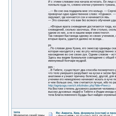
И с этими словами она начала исчезать. Ее лицо с
поплыло куда то, словно клочки утреннего тумана
...— Во сне она подарила мне это кольцо. — Серге
проворчал одно единственное слово: «Однако». — 
окружает, где кончается сон и начинается явь.
— Это означает, что вам без всякого обучения уда
...«Вторые врата сновидения достигаются тогда, 
сновидений, сколько захочешь. Или столько, скол
одном из них, а не в нашем мире известного».
Так говорил Кастанеда одному из своих учеников, и
вторые врата, удается далеко не всегда…
ps
...По словам дона Хуана, его эмиссар однажды ска
которая находится у нас во рту непосредственно з
нахождение во сне своих рук. Одним словом – ис
Здесь мы видим буквальное совпадение с общей т
именуемый Кхечари мудрой.
pps -
...В Тибете, существует два способа посмертного 
что тело умершего разрубают на куски и затем бр
анатомии и узнают причину болезни), другой, для
ученики его немедленно начинают искать в куче п
и чем больше оно, тем считается лучше, ибо по ра
http://agniyoga.roerich.info/index.php?title=Рингсэ
На Востоке степень духовного развития человека 
высоко духовных людей в Тибете и Индии иногда н
тела Благословенного Будды был найден огромный
terra
Re: Амрита. Хим. формула (состав) и про
Модератор своей темы