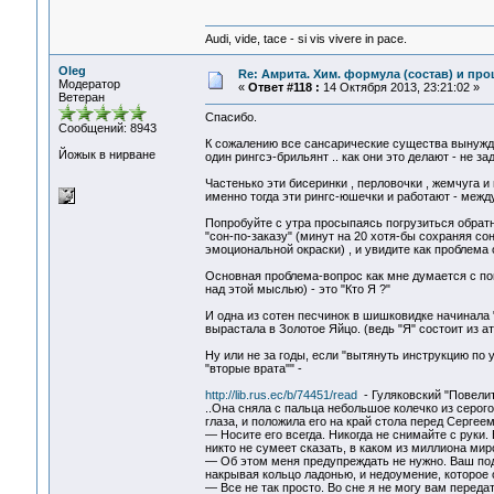
Audi, vide, tace - si vis vivere in pace.
Oleg
Re: Амрита. Хим. формула (состав) и про
Модератор
«
Ответ #118 :
14 Октября 2013, 23:21:02 »
Ветеран
Спасибо.
Сообщений: 8943
К сожалению все сансарические существа вынужде
Йожык в нирване
один рингсэ-брильянт .. как они это делают - не з
Частенько эти бисеринки , перловочки , жемчуга и
именно тогда эти рингс-юшечки и работают - между
Попробуйте с утра просыпаясь погрузиться обратно 
"сон-по-заказу" (минут на 20 хотя-бы сохраняя с
эмоциональной окраски) , и увидите как проблема
Основная проблема-вопрос как мне думается с п
над этой мыслью) - это "Кто Я ?"
И одна из сотен песчинок в шишковидке начинала 
вырастала в Золотое Яйцо. (ведь "Я" состоит из а
Ну или не за годы, если "вытянуть инструкцию по
"вторые врата"" -
http://lib.rus.ec/b/74451/read
- Гуляковский "Повели
..Она сняла с пальца небольшое колечко из серог
глаза, и положила его на край стола перед Сергеем
— Носите его всегда. Никогда не снимайте с руки.
никто не сумеет сказать, в каком из миллиона мир
— Об этом меня предупреждать не нужно. Ваш пода
накрывая кольцо ладонью, и недоумение, которое 
— Все не так просто. Во сне я не могу вам переда