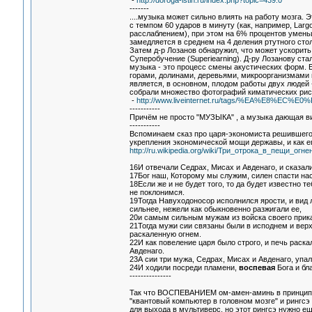
-
http://doroga-istin.ru/index.php?topic=439.0
-------
....музыка может сильно влиять на работу мозга. 
с темпом 60 ударов в минуту (как, например, Lar
расслаблением), при этом на 6% процентов умен
замедляется в среднем на 4 деления ртутного сто
Затем д-р Лозанов обнаружил, что может ускорить
Суперобучение (Superiearning). Д-ру Лозанову ста
музыка - это процесс смены акустических форм. 
горами, долинами, деревьями, микроорганизмами 
является, в основном, плодом работы двух людей -
собрали множество фотографий киматических рис
-
http://www.liveinternet.ru/tags/%EA%E8%EC%
-----------
Причём не просто "МУЗЫКА" , а музыка дающая ви
-----------
Вспоминаем сказ про царя-экономиста решившего
укрепления экономической мощи державы, и как ег
http://ru.wikipedia.org/wiki/Три_отрока_в_пещи_огне
16И отвечали Седрах, Мисах и Авденаго, и сказал
17Бог наш, Которому мы служим, силен спасти нас о
18Если же и не будет того, то да будет известно т
не поклонимся.
19Тогда Навуходоносор исполнился ярости, и вид 
сильнее, нежели как обыкновенно разжигали ее,
20и самым сильным мужам из войска своего приказ
21Тогда мужи сии связаны были в исподнем и верх
раскаленную огнем.
22И как повеление царя было строго, и печь раск
Авденаго.
23А сии три мужа, Седрах, Мисах и Авденаго, упа
24И ходили посреди пламени,
воспевая
Бога и бл
---------------
Так что ВОСПЕВАНИЕМ ом-амен-аминь в принцип
"квантовый компьютер в головном мозге" и рингсэ
для выхода в мультиверс, но этот рингсэ нужно ещ