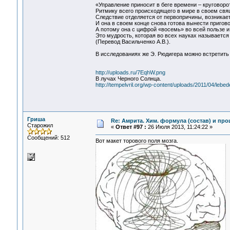
«Управление приносит в беге времени – круговоро
Ритмику всего происходящего в мире в своем свя
Следствие отделяется от первопричины, возникает
И она в своем конце снова готова вынести пригово
А потому она с цифрой «восемь» во всей пользе и
Это мудрость, которая во всех науках называетс
(Перевод Васильченко А.В.).
В исследованиях же Э. Рюдигера можно встретить 
http://uploads.ru/7EqhW.png
В лучах Черного Солнца.
http://tempelvril.org/wp-content/uploads/2011/04/leb
Гриша
Re: Амрита. Хим. формула (состав) и про
Старожил
«
Ответ #97 :
26 Июля 2013, 11:24:22 »
Сообщений: 512
Вот макет торового поля мозга.