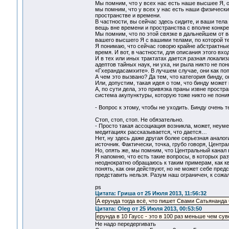
Мы помним, что у всех нас есть наше высшее Я, он
мы помним, что у всех у нас есть наши физически
пространстве и времени.
В частности, вы сейчас здесь сидите, и ваши тела 
вещь вне времени и пространства с вполне конкре
Мы помним, что по этой связке в дальнейшем от ва
вашего высшего Я с вашими телами, по которой теч
Я понимаю, что сейчас говорю крайне абстрактные
время. И вот, в частности, для описания этого вхо
И в тех или иных трактатах дается разная локали
адептов тайных наук, ни уха, ни рыла никто не по
«Гхерандасамхите». В лучшем случае, они как попу
А чем это вызвано? Да тем, что категория бинду, он
Или, допустим, такая идея о том, что бинду може
А, по сути дела, это привязка праны извне простр
система акупунктуры, которую тоже никто не пони
- Вопрос к этому, чтобы не уходить. Бинду очень т
Стоп, стоп, стоп. Не обязательно.
- Просто такая ассоциация возникла, может, неуме
медитациях рассказывается, что дается…
Нет, ну здесь даже другая более серьезная анало
источник. Фактически, точка, грубо говоря, Центра
Но, опять же, мы помним, что Центральный канал 
Я напомню, что есть такие вопросы, в которых раз
неоднократно обращаюсь к таким примерам, как кв
понять, как они действуют, но не может себе пред
представить нельзя. Разум наш ограничен, к сожа
ps
Цитата: Гриша от 25 Июля 2013, 11:56:32
А ерунда тогда всё, что пишет Свами Сатьянанда
Цитата: Oleg от 25 Июля 2013, 00:53:50
ерунда в 10 Гаусс - это в 100 раз меньше чем су
Не надо передергивать