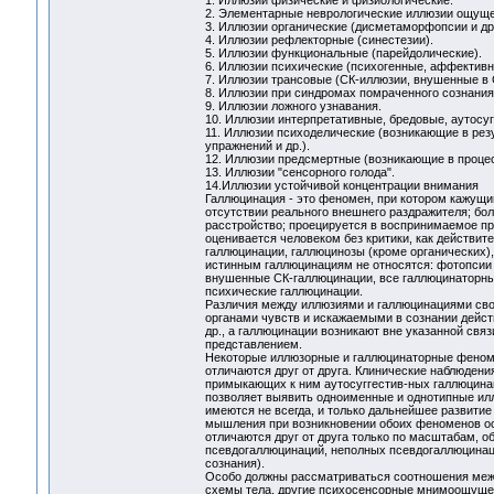
1. Иллюзии физические и физиологические.
2. Элементарные неврологические иллюзии ощуще
3. Иллюзии органические (дисметаморфопсии и др.
4. Иллюзии рефлекторные (синестезии).
5. Иллюзии функциональные (парейдолические).
6. Иллюзии психические (психогенные, аффективн
7. Иллюзии трансовые (СК-иллюзии, внушенные в 
8. Иллюзии при синдромах помраченного сознания
9. Иллюзии ложного узнавания.
10. Иллюзии интерпретативные, бредовые, аутосуг
11. Иллюзии психоделические (возникающие в ре
упражнений и др.).
12. Иллюзии предсмертные (возникающие в проце
13. Иллюзии "сенсорного голода".
14.Иллюзии устойчивой концентрации внимания
Галлюцинация - это феномен, при котором кажущий
отсутствии реального внешнего раздражителя; б
расстройство; проецируется в воспринимаемое пр
оценивается человеком без критики, как действи
галлюцинации, галлюцинозы (кроме органических)
истинным галлюцинациям не относятся: фотопсии 
внушенные СК-галлюцинации, все галлюцинаторны
психические галлюцинации.
Различия между иллюзиями и галлюцинациями сво
органами чувств и искажаемыми в сознании дейс
др., а галлюцинации возникают вне указанной с
представлением.
Некоторые иллюзорные и галлюцинаторные феноме
отличаются друг от друга. Клинические наблюдени
примыкающих к ним аутосуггестив-ных галлюцинац
позволяет выявить одноименные и однотипные илл
имеются не всегда, и только дальнейшее развитие
мышления при возникновении обоих феноменов ос
отличаются друг от друга только по масштабам, о
псевдогаллюцинаций, неполных псевдогаллюцинац
сознания).
Особо должны рассматриваться соотношения межд
схемы тела, другие психосенсорные мнимоощущени