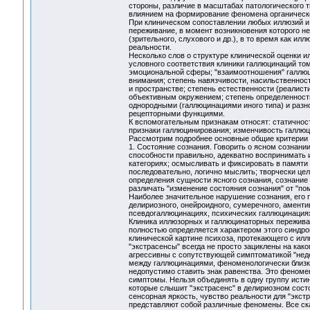
стороны, различие в масштабах патологического т
влиянием на формирование феномена органическо
При клиническом сопоставлении любых иллюзий и 
переживание, в момент возникновения которого не
(зрительного, слухового и др.), в то время как и
реальности.
Несколько слов о структуре клинической оценки и
условного соответствия клиники галлюцинаций том
эмоциональной сферы; "взаимоотношения" галлюци
внимания; степень навязчивости, насильственност
и пространстве; степень естественности (реалист
объективным окружением; степень определенности
однородными (галлюцинациями иного типа) и разн
рецепторными функциями.
К вспомогательным признакам относят: статичност
признаки галлюцинирования; изменчивость галлюц
Рассмотрим подробнее основные общие критерии 
1. Состояние сознания. Говорить о ясном сознани
способности правильно, адекватно воспринимать 
категориях; осмысливать и фиксировать в памят
последовательно, логично мыслить; творчески це
определения сущности ясного сознания, сознание
различать "изменение состояния сознания" от "по
Наиболее значительное нарушение сознания, его п
делириозного, онейроидного, сумеречного, амент
псевдогаллюцинациях, психических галлюцинация
Клиника иллюзорных и галлюцинаторных переживан
полностью определяется характером этого синдро
клинической картине психоза, протекающего с ил
"экстрасенсы" всегда не просто зациклены на как
агрессивны с сопутствующей симптоматикой "недер
между галлюцинациями, феноменологически близк
недопустимо ставить знак равенства. Это феномен
симптомы. Нельзя объединять в одну группу исти
которые слышит "экстрасенс" в делириозном состо
сенсорная яркость, чувство реальности для "экст
представляют собой различные феномены. Все ска