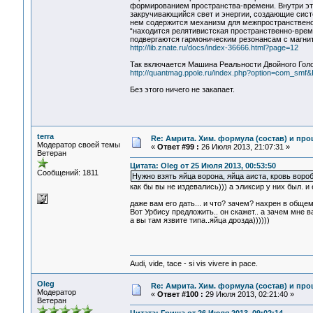
формированием пространства-времени. Внутри эт
закручивающийся свет и энергии, создающие систе
нем содержится механизм для межпространственог
“находится релятивистская пространственно-вре
подвергаются гармоническим резонансам с магнит
http://lib.znate.ru/docs/index-36666.html?page=12
Так включается Машина Реальности Двойного Гол
http://quantmag.ppole.ru/index.php?option=com_sm
Без этого ничего не закапает.
terra
Re: Амрита. Хим. формула (состав) и про
Модератор своей темы
«
Ответ #99 :
26 Июля 2013, 21:07:31 »
Ветеран
Цитата: Oleg от 25 Июля 2013, 00:53:50
Сообщений: 1811
Нужно взять яйца ворона, яйца аиста, кровь воро
как бы вы не издевались))) а эликсир у них был. и
даже вам его дать... и что? зачем? нахрен в обще
Вот Урбису предложить.. он скажет.. а зачем мне в
а вы там язвите типа..яйца дрозда))))))
Audi, vide, tace - si vis vivere in pace.
Oleg
Re: Амрита. Хим. формула (состав) и про
Модератор
«
Ответ #100 :
29 Июля 2013, 02:21:40 »
Ветеран