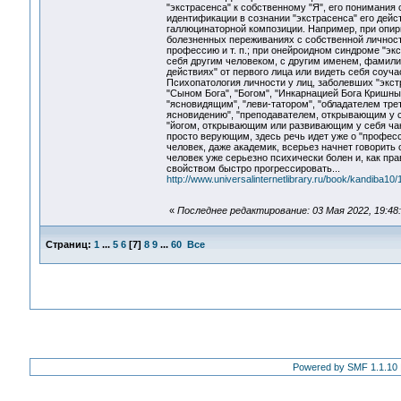
"экстрасенса" к собственному "Я", его понимания
идентификации в сознании "экстрасенса" его дей
галлюцинаторной композиции. Например, при опир
болезненных переживаниях с собственной личнос
профессию и т. п.; при онейроидном синдроме "э
себя другим человеком, с другим именем, фамилие
действиях" от первого лица или видеть себя соуч
Психопатология личности у лиц, заболевших "экст
"Сыном Бога", "Богом", "Инкарнацией Бога Кришны"
"ясновидящим", "леви-татором", "обладателем трет
ясновидению", "преподавателем, открывающим у св
"йогом, открывающим или развивающим у себя чакр
просто верующим, здесь речь идет уже о "професс
человек, даже академик, всерьез начнет говорить о "
человек уже серьезно психически болен и, как пра
свойством быстро прогрессировать...
http://www.universalinternetlibrary.ru/book/kandiba10/
«
Последнее редактирование: 03 Мая 2022, 19:48:
Страниц:
1
...
5
6
[
7
]
8
9
...
60
Все
Powered by SMF 1.1.10