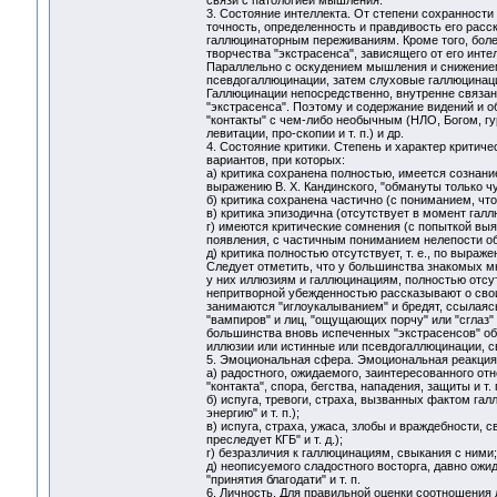
связи с патологией мышления.
3. Состояние интеллекта. От степени сохранности и
точность, определенность и правдивость его расс
галлюцинаторным переживаниям. Кроме того, боле
творчества "экстрасенса", зависящего от его ин
Параллельно с оскудением мышления и снижением
псевдогаллюцинации, затем слуховые галлюцинаци
Галлюцинации непосредственно, внутренне связа
"экстрасенса". Поэтому и содержание видений и о
"контакты" с чем-либо необычным (НЛО, Богом, гур
левитации, про-скопии и т. п.) и др.
4. Состояние критики. Степень и характер критич
вариантов, при которых:
а) критика сохранена полностью, имеется сознание
выражению В. X. Кандинского, "обмануты только чу
б) критика сохранена частично (с пониманием, чт
в) критика эпизодична (отсутствует в момент гал
г) имеются критические сомнения (с попыткой вы
появления, с частичным пониманием нелепости об
д) критика полностью отсутствует, т. е., по выраж
Следует отметить, что у большинства знакомых м
у них иллюзиям и галлюцинациям, полностью отсут
непритворной убежденностью рассказывают о своих
занимаются "иглоукалыванием" и бредят, ссылаясь 
"вампиров" и лиц, "ощущающих порчу" или "сглаз"
большинства вновь испеченных "экстрасенсов" о
иллюзии или истинные или псевдогаллюцинации, с
5. Эмоциональная сфера. Эмоциональная реакция 
а) радостного, ожидаемого, заинтересованного о
"контакта", спора, бегства, нападения, защиты и т. п
б) испуга, тревоги, страха, вызванных фактом галл
энергию" и т. п.);
в) испуга, страха, ужаса, злобы и враждебности, 
преследует КГБ" и т. д.);
г) безразличия к галлюцинациям, свыкания с ними;
д) неописуемого сладостного восторга, давно ожид
"принятия благодати" и т. п.
6. Личность. Для правильной оценки соотношения