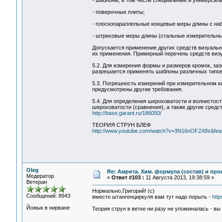
- шаблоны, в том числе специальные и универсаль
- поверочные плиты;
- плоскопараллельные концевые меры длины с на
- штриховые меры длины (стальные измерительные
Допускается применение других средств визуальн
их применения. Примерный перечень средств визу
5.2. Для измерения формы и размеров кромок, за
разрешается применять шаблоны различных типов
5.3. Погрешность измерений при измерительном ко
предусмотрены другие требования.
5.4. Для определения шероховатости и волнисто
шероховатости (сравнения), а также другие средс
http://base.garant.ru/186050/
ТЕОРИЯ СТРУН БЛЕФ
http://www.youtube.com/watch?v=3N16nOF2X8s&fea
Oleg
Re: Амрита. Хим. формула (состав) и про
Модератор
«
Ответ #103 :
11 Августа 2013, 19:38:59 »
Ветеран
Нормально,Григорий! (с)
Сообщений: 8943
вместо штангенциркуля вам тут надо порыть -
htt
Йожык в нирване
Теория струн в ветке ни разу не упоминалась - вы