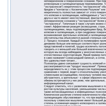
непомраченном и помраченном сознании. При помр
иллюзорным и галлюцинаторным переживаниям. Так
"экстрасенсов") некритичность "экстрасенсов" о
бредом о "контактах с Космическим Разумом" или
некритичность полностью зависит от этого помрач
что иллюзии и галлюцинации, наблюдаемые у "экс
друга и часто имеют неестественный, фантастическ
непомраченном сознании у "экстрасенсов" более р
"экстрасенса". Типичным в таких случаях можно с
сюжет. Аффективная реакция (возмущение, страх, 
галлюцинациями, лишь подтверждающими бред. Вн
иллюзии и галлюцинации, а при синдромах помрач
возникновения зрительных иллюзий и галлюцинаци
обстоятельства объясняются разной степенью св
2. Процесс познания. Каждый из полиморфно проя
динамике больше или меньше соответствует разны
представлений и понятий, трудно исключить пато
говорить и о меньшей или большей вовлеченности
которую мы всегда наблюдаем у многочисленных а
отечественных книготорговцев. Яркий пример пато
в само название! Сумасшедший написал, а сотни,
без удовольствия читают...
Психиатры давно связывают сущность иллюзий и 
рассматриваются как "продукт мышления". Прямая
неразделимость их с этим процессом подтверждает
сравнению с первой, ведет к относительному ув
словесными ассоциациями, поскольку человек мы
абстрактного, а зрительные - к сфере образного 
обманы встречаются у них реже, чем зрительные,
информационный канал.
Следует отметить, что с развитием мышления в п
ростом культуры населения, уменьшением числа и
также интоксикационных и инфекционных психозов
Клиническое различие степени вовлеченности обр
галлюцинациях обусловливает то, что при вербаль
поскольку словесное мышление имеет больший диа
степень усложнения каждого иллюзорного и галлюц