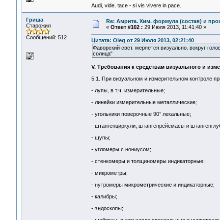
Audi, vide, tace - si vis vivere in pace.
Гриша
Re: Амрита. Хим. формула (состав) и про
Старожил
«
Ответ #102 :
29 Июля 2013, 11:41:40 »
Сообщений: 512
Цитата: Oleg от 29 Июля 2013, 02:21:40
Фаворский свет. меряется визуально. вокруг голо
солнца"
V. Требования к средствам визуального и изм
5.1. При визуальном и измерительном контроле п
- лупы, в т.ч. измерительные;
- линейки измерительные металлические;
- угольники поверочные 90° лекальные;
- штангенциркули, штангенрейсмасы и штангенгл
- щупы;
- угломеры с нониусом;
- стенкомеры и толщиномеры индикаторные;
- микрометры;
- нутромеры микрометрические и индикаторные;
- калибры;
- эндоскопы;