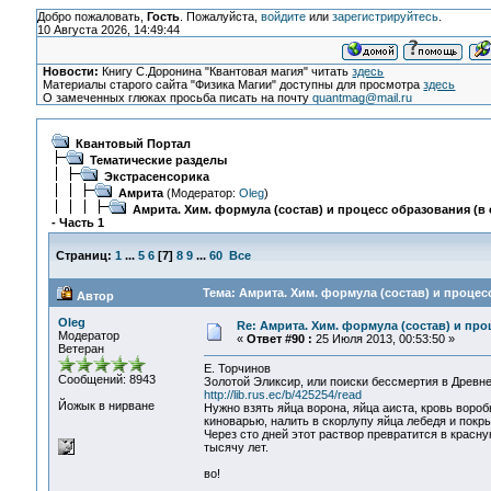
Добро пожаловать,
Гость
. Пожалуйста,
войдите
или
зарегистрируйтесь
.
10 Августа 2026, 14:49:44
Новости:
Книгу С.Доронина "Квантовая магия" читать
здесь
Материалы старого сайта "Физика Магии" доступны для просмотра
здесь
О замеченных глюках просьба писать на почту
quantmag@mail.ru
Квантовый Портал
Тематические разделы
Экстрасенсорика
Амрита
(Модератор:
Oleg
)
Амрита. Хим. формула (состав) и процесс образования (в 
- Часть 1
Страниц:
1
...
5
6
[
7
]
8
9
...
60
Все
Тема: Амрита. Хим. формула (состав) и процесс
Автор
Oleg
Re: Амрита. Хим. формула (состав) и про
Модератор
«
Ответ #90 :
25 Июля 2013, 00:53:50 »
Ветеран
Е. Торчинов
Сообщений: 8943
Золотой Эликсир, или поиски бессмертия в Древн
http://lib.rus.ec/b/425254/read
Йожык в нирване
Нужно взять яйца ворона, яйца аиста, кровь вороб
киноварью, налить в скорлупу яйца лебедя и покр
Через сто дней этот раствор превратится в красну
тысячу лет.
во!