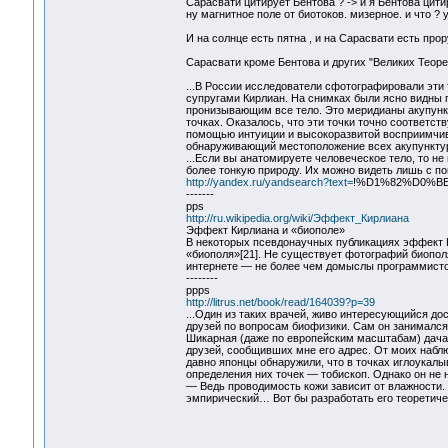
Сарасвати цитирует Бентова ? -> и я Бентова цит
ну магнитное поле от биотоков. мизерное. и что ?
И на солнце есть пятна , и на Сарасвати есть прор
Сарасвати кроме Бентова и других "Великих Теоре
...В России исследователи сфотографировали эти
супругами Кирлиан. На снимках были ясно видны 
пронизывающим все тело. Это меридианы акупунк
точках. Оказалось, что эти точки точно соответс
помощью интуиции и высокоразвитой восприимчив
обнаруживающий местоположение всех акупунктур
...Если вы анатомируете человеческое тело, то не 
более тонкую природу. Их можно видеть лишь с 
http://yandex.ru/yandsearch?text=
!%D1%82%D0%B
-------
pps
http://ru.wikipedia.org/wiki/Эффект_Кирлиана
Эффект Кирлиана и «биополе»
В некоторых псевдонаучных публикациях эффект 
«биополя»[21]. Не существует фотографий биополя
интернете — не более чем домыслы программисто
--------
ppps
http://litrus.net/book/read/164039?p=39
...Один из таких врачей, живо интересующийся до
друзей по вопросам биофизики. Сам он занимался 
Шикарная (даже по европейским масштабам) дача
друзей, сообщивших мне его адрес. От моих набл
давно японцы обнаружили, что в точках иглоукал
определения них точек — тобископ. Однако он не 
— Ведь проводимость кожи зависит от влажности.
эмпирический… Вот бы разработать его теоретич