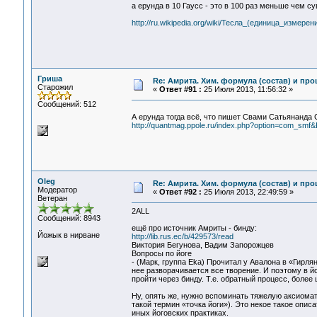
а ерунда в 10 Гаусс - это в 100 раз меньше чем с
http://ru.wikipedia.org/wiki/Тесла_(единица_измерен
Гриша
Re: Амрита. Хим. формула (состав) и про
Старожил
«
Ответ #91 :
25 Июля 2013, 11:56:32 »
Сообщений: 512
А ерунда тогда всё, что пишет Свами Сатьянанда 
http://quantmag.ppole.ru/index.php?option=com_sm
Oleg
Re: Амрита. Хим. формула (состав) и про
Модератор
«
Ответ #92 :
25 Июля 2013, 22:49:59 »
Ветеран
2ALL
Сообщений: 8943
ещё про источник Амриты - бинду:
Йожык в нирване
http://lib.rus.ec/b/429573/read
Виктория Бегунова, Вадим Запорожцев
Вопросы по йоге
- (Марк, группа Eka) Прочитал у Авалона в «Гирля
нее разворачивается все творение. И поэтому в й
пройти через бинду. Т.е. обратный процесс, более
Ну, опять же, нужно вспоминать тяжелую аксиомат
такой термин «точка йоги»). Это некое такое опи
иных йоговских практиках.