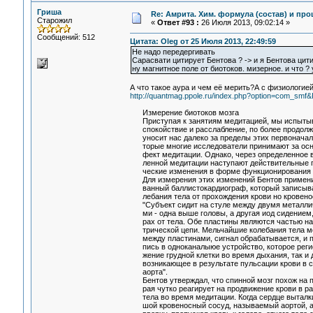
Гриша
Re: Амрита. Хим. формула (состав) и про
Старожил
«
Ответ #93 :
26 Июля 2013, 09:02:14 »
Сообщений: 512
Цитата: Oleg от 25 Июля 2013, 22:49:59
Не надо передергивать
Сарасвати цитирует Бентова ? -> и я Бентова цит
ну магнитное поле от биотоков. мизерное. и что ?
А что такое аура и чем её мерить?А с физиологие
http://quantmag.ppole.ru/index.php?option=com_sm
Измерение биотоков мозга
Приступая к занятиям медитацией, мы испыты
спокойствие и расслабление, по более продолж
уносит нас далеко за пределы этих первоначал
торые многие исследователи принимают за осн
фект медитации. Однако, через определенное вр
ленной медитации наступают действительные п
ческие изменения в форме функционирования 
Для измерения этих изменений Бентов примен
ванный баллистокардиограф, который записыва
лебания тела от прохождения крови но кровено
"Субъект сидит на стуле между двумя металли
ми - одна выше головы, а другая иод сидением, 
рах от тела. Обе пластины являются частью на
трической цепи. Мельчайшие колебания тела м
между пластинами, сигнал обрабатывается, и п
пись в одноканалыюе устройство, которое регис
жение грудной клетки во время дыхания, так и 
возникающее в результате пульсации крови в с
аорта".
Бентов утверждал, что спинной мозг похож на п
рая чутко реагирует на продвижение крови в ра
тела во время медитации. Когда сердце выталки
шой кровеносный сосуд, называемый аортой, ао