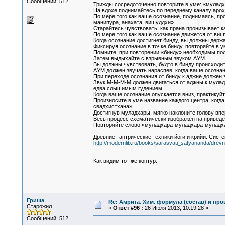
Сообщений: 512
Трижды сосредоточенно повторите в уме: «муладх
На вдохе поднимайтесь по переднему каналу арох
По мере того как ваше осознание, поднимаясь, пр
манипура, анахата, вишуддхи».
Старайтесь чувствовать, как прана пронизывает ка
По мере того как ваше осознание движется от виш
Когда осознание достигнет бинду, вы должны держ
Фиксируя осознание в точке бинду, повторяйте в 
Помните: при повторении «бинду» необходимы пол
Затем выдыхайте с взрывным звуком АУМ.
Вы должны чувствовать, будто в бинду происходит
АУМ должен звучать нараспев, когда ваше осознан
При переходе осознания от бинду к аджне должен 
Звук М-М-М-М должен двигаться от аджны к муладх
едва слышимым гудением.
Когда ваше осознание опускается вниз, практикуй
Произносите в уме название каждого центра, когда
свадхистхана».
Достигнув муладхары, мягко наклоните голову впер
Весь процесс схематически изображен на приведе
Повторяйте слово «муладхара-муладхара-муладх
Древние тантрические техники йоги и крийи. Систе
http://modernlib.ru/books/sarasvati_satyananda/drevn
Как видим тот же контур.
Гриша
Re: Амрита. Хим. формула (состав) и про
Старожил
«
Ответ #96 :
26 Июля 2013, 10:19:28 »
Сообщений: 512