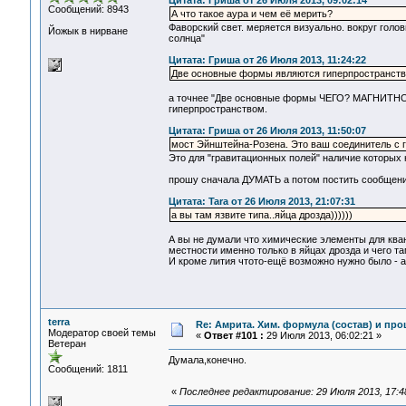
Цитата: Гриша от 26 Июля 2013, 09:02:14
Сообщений: 8943
А что такое аура и чем её мерить?
Фаворский свет. меряется визуально. вокруг голов
Йожык в нирване
солнца"
Цитата: Гриша от 26 Июля 2013, 11:24:22
Две основные формы являются гиперпространстве
а точнее "Две основные формы ЧЕГО? МАГНИТНО
гиперпространством.
Цитата: Гриша от 26 Июля 2013, 11:50:07
мост Эйнштейна-Розена. Это ваш соединитель с
Это для "гравитационных полей" наличие которых 
прошу сначала ДУМАТЬ а потом постить сообщен
Цитата: Tara от 26 Июля 2013, 21:07:31
а вы там язвите типа..яйца дрозда))))))
А вы не думали что химические элементы для кван
местности именно только в яйцах дрозда и чего та
И кроме лития чтото-ещё возможно нужно было - а 
terra
Re: Амрита. Хим. формула (состав) и про
Модератор своей темы
«
Ответ #101 :
29 Июля 2013, 06:02:21 »
Ветеран
Думала,конечно.
Сообщений: 1811
«
Последнее редактирование: 29 Июля 2013, 17:4