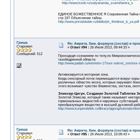
http://www.koob.ru/satyananda_svami/tantra_s
ЕДИНОЕ БОЖЕСТВЕННОЕ Я Сокровенная Тайна 
стр 197 Объяснение тайны.
http://www.prirodolubie.ru/biblio/ph_4/edinoe_b_ya.pdf
Гриша
Re: Амрита. Хим. формула (состав) и про
Старожил
«
Ответ #94 :
26 Июля 2013, 09:44:33 »
Сообщений: 512
Прохододя сознанием по телу,по Микрокосмической 
тазобедренной области.
http://www.patlah.ru/etm/etm-17/sex-sekret_zen/sex-
Активизируется моторная зона.
Когда сенсорный поток перемещается вокруг коры 
различных областях мозга, которые окружают боко
этого возникает чувство блаженства, экстаза, ок
Эликсир-Цигун. Создание Золотой Таблетки З
Золотой Эликсир, который также называют нектаро
гормональных жидкостей и наружных субстанций. 
преобразующее вещество в высшей духовной работ
http://www.kunpendelek.ru/library/qigong/tutorials/elixi
Гриша
Re: Амрита. Хим. формула (состав) и про
Старожил
«
Ответ #95 :
26 Июля 2013, 10:09:43 »