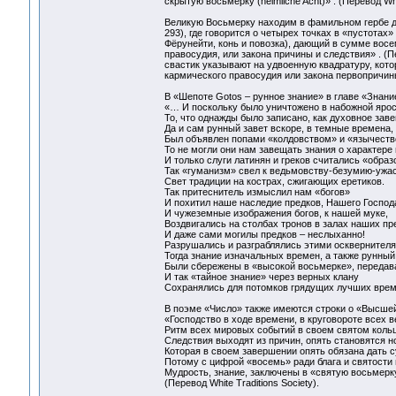
скрытую восьмерку (heimliche Acht)» . (Перевод Whit
Великую Восьмерку находим в фамильном гербе дома 
293), где говорится о четырех точках в «пустотах
Фёрунейти, конь и повозка), дающий в сумме восе
правосудия, или закона причины и следствия» . (Пе
свастик указывают на удвоенную квадратуру, кот
кармического правосудия или закона первопричины
В «Шепоте Gotos – рунное знание» в главе «Знани
«… И поскольку было уничтожено в набожной яро
То, что однажды было записано, как духовное зав
Да и сам рунный завет вскоре, в темные времена,
Был объявлен попами «колдовством» и «язычеств
То не могли они нам завещать знания о характере
И только слуги латинян и греков считались «обр
Так «гуманизм» свел к ведьмовству-безумию-ужа
Свет традиции на кострах, сжигающих еретиков.
Так притеснитель измыслил нам «богов»
И похитил наше наследие предков, Нашего Господ
И чужеземные изображения богов, к нашей муке,
Воздвигались на столбах тронов в залах наших пр
И даже сами могилы предков – неслыханно!
Разрушались и разграблялись этими оскверните
Тогда знание изначальных времен, а также рунный
Были сбережены в «высокой восьмерке», передава
И так «тайное знание» через верных клану
Сохранялись для потомков грядущих лучших вре
В поэме «Число» также имеются строки о «Высше
«Господство в ходе времени, в круговороте всех 
Ритм всех мировых событий в своем святом кол
Следствия выходят из причин, опять становятся 
Которая в своем завершении опять обязана дать с
Потому с цифрой «восемь» ради блага и святости
Мудрость, знание, заключены в «святую восьмер
(Перевод White Traditions Society).