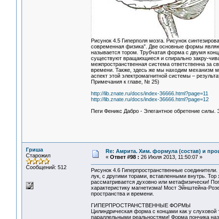
Рисунок 4.5 Гиперполя мозга. Рисунок синтезиров
современная физика”. Две основные формы являю
называется тором. Трубчатая форма с двумя конца
существуют вращающиеся и спирально закру-чиваю
межпространственная система ответственна за св
времени. Также, здесь же мы находим механизм м
аспект этой электромагнитной системы – результа
Примечания к главе, № 25)
http://lib.znate.ru/docs/index-36666.html?page=11
http://lib.znate.ru/docs/index-36666.html?page=12
Пеги Феникс Дабро - Элегантное обретение силы.
Гриша
Re: Амрита. Хим. формула (состав) и про
Старожил
«
Ответ #98 :
26 Июля 2013, 11:50:07 »
Сообщений: 512
Рисунок 4.6 Гиперпространственные соединители.
лук, с другими торами, вставленными внутрь. Тор
рассматривается духовно или метафизически! По
характеристику магнетизма! Мост Эйнштейна-Роз
пространства и времени.
ГИПЕРПРОСТРАНСТВЕННЫЕ ФОРМЫ
Цилиндрическая форма с концами как у слуховой 
параллельными реальностями! Форма пончика назы