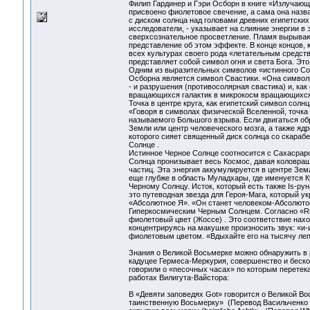
Филип Гардинер и Гэри Осборн в книге «Излучающ
присвоено фиолетовое свечение, а сама она назв
с диском солнца над головами древних египетских
исследователи, - указывает на слияние энергии в
сверхсознательное просветление. Пламя вырывающе
представление об этом эффекте. В конце концов, к
всех культурах своего рода «летательным средств
представляет собой символ огня и света Бога. Эт
Одним из выразительных символов «истинного Со
Осборна является символ Свастики. «Она символи
- и разрушения (противосолярная свастика) и, ка
вращающихся галактик в микрокосм вращающихся 
Точка в центре круга, как египетский символ солн
«Говоря в символах физической Вселенной, точка 
называемого Большого взрыва. Если двигаться обр
Земли или центр человеческого мозга, а также ядр
которого сияет священный диск солнца со скарабе
Солнце .
Истинное Черное Солнце соотносится с Сахасрарой
Солнца пронизывает весь Космос, давая коловраща
частиц. Эта энергия аккумулируется в центре Зем
еще глубже в область Муладхары, где именуется К
Черному Солнцу. Исток, который есть также Is-р
это путеводная звезда для Героя-Мага, который у
«Абсолютное Я». «Он станет человеком-Абсолютом
Гиперкосмическим Черным Солнцем. Согласно «Runenm
фиолетовый цвет (Жоссе) . Это соответствие нахо
концентрируясь на макушке произносить звук: «и
фиолетовым цветом. «Вдыхайте его на тысячу леп
Знания о Великой Восьмерке можно обнаружить в р
кадуцее Гермеса-Меркурия, совершенство и бескон
говорили о «песочных часах» по которым перетек
работах Вилигута-Вайстора:
В «Девяти заповедях Got» говорится о Великой Во
таинственную Восьмерку» (Перевод Васильченко А