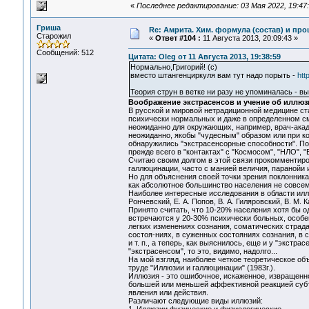
«
Последнее редактирование: 03 Мая 2022, 19:47:
Гриша
Re: Амрита. Хим. формула (состав) и про
Старожил
«
Ответ #104 :
11 Августа 2013, 20:09:43 »
Сообщений: 512
Цитата: Oleg от 11 Августа 2013, 19:38:59
Нормально,Григорий! (с)
вместо штангенциркуля вам тут надо порыть -
htt
Теория струн в ветке ни разу не упоминалась - в
Воображение экстрасенсов и учение об иллюз
В русской и мировой нетрадиционной медицине ста
психически нормальных и даже в определенном см
неожиданно для окружающих, например, врач-акаде
неожиданно, якобы "чудесным" образом или при к
обнаружились "экстрасенсорные способности". По
прежде всего в "контактах" с "Космосом", "НЛО", "
Считаю своим долгом в этой связи прокомментиро
галлюцинации, часто с манией величия, паранойи
Но для объяснения своей точки зрения поклонника
как абсолютное большинство населения не совсе
Наиболее интересные исследования в области иллю
Рончевский, Е. А. Попов, В. А. Гиляровский, В. М. 
Принято считать, что 10-20% населения хотя бы о
встречаются у 20-30% психически больных, особен
легких изменениях сознания, соматических страда
состоя-ниях, в суженных состояниях сознания, в с
и т. п., а теперь, как выяснилось, еще и у "экстр
"экстрасенсом", то это, видимо, надолго...
На мой взгляд, наиболее четкое теоретическое о
труде "Иллюзии и галлюцинации" (1983г.).
Иллюзия - это ошибочное, искаженное, извращен
большей или меньшей аффективной реакцией суб
явления или действия.
Различают следующие виды иллюзий: