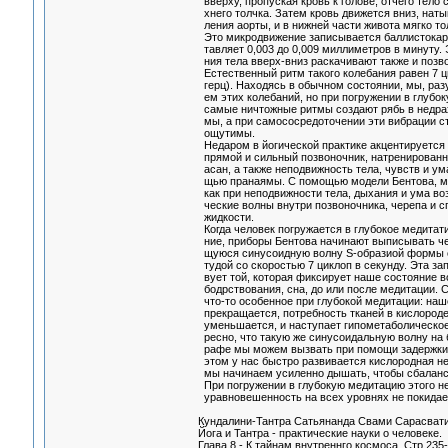
вверху, пропуская кровь к голове, отчего тело с
хнего толчка. Затем кровь движется вниз, натык
ления аорты, и в нижней части живота мягко тол
Это микродвижение записывается баллистокард
тавляет 0,003 до 0,009 миллиметров в минуту. 
ния тела вверх-вниз раскачивают также и позвон
Естественный ритм такого колебания равен 7 ци
герц). Находясь в обычном состоянии, мы, раз
ем этих колебаний, но при погружении в глубо
самые ничтожные ритмы создают рябь в недрах
мы, а при самососредоточении эти вибрации с
ощутимы.
Недаром в йогической практике акцентируется 
прямой и сильный позвоночник, натренирован
асан, а также неподвижность тела, чувств и ума
щью пранаямы. С помощью модели Бентова, мы
как при неподвижности тела, дыхания и ума воз
ческие волны внутри позвоночника, черепа и с
жидкости.
Когда человек погружается в глубокое медитати
ние, приборы Бентова начинают выписывать че
щуюся синусоидную волну S-образиой формы с
тудой со скоростью 7 циклоп в секунду. Эта зап
вует той, которая фиксирует наше состояние во
бодрствования, сна, до или после медитации. С
что-то особенное при глубокой медитации: наш
прекращается, потребность тканей в кислород
уменьшается, и наступает гипометаболическое 
ресно, что такую же синусоидальную волну на б
рафе мы можем вызвать при помощи задержки 
этом у нас быстро развивается кислородная нед
мы начинаем усиленно дышать, чтобы сбаланси
При погружении в глубокую медитацию этого не 
уравновешенность на всех уровнях не покидает
Кундалини-Тантра Сатьянанда Свами Сарасват
Йога и Тантра - практические науки о человеке.
Глава 8 - К тайнам внутреннго космоса. Стр 235