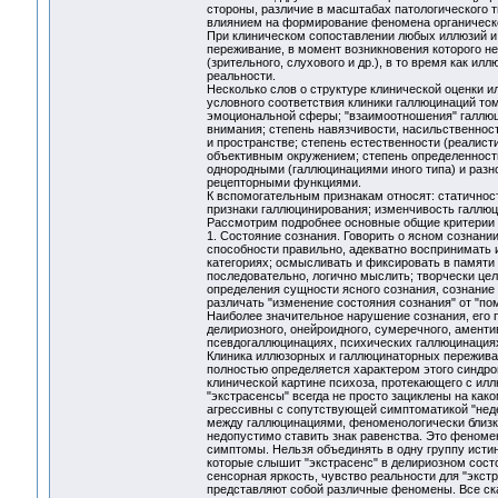
стороны, различие в масштабах патологического т
влиянием на формирование феномена органическо
При клиническом сопоставлении любых иллюзий и 
переживание, в момент возникновения которого не
(зрительного, слухового и др.), в то время как и
реальности.
Несколько слов о структуре клинической оценки и
условного соответствия клиники галлюцинаций том
эмоциональной сферы; "взаимоотношения" галлюци
внимания; степень навязчивости, насильственност
и пространстве; степень естественности (реалист
объективным окружением; степень определенности
однородными (галлюцинациями иного типа) и разн
рецепторными функциями.
К вспомогательным признакам относят: статичност
признаки галлюцинирования; изменчивость галлюц
Рассмотрим подробнее основные общие критерии 
1. Состояние сознания. Говорить о ясном сознани
способности правильно, адекватно воспринимать 
категориях; осмысливать и фиксировать в памят
последовательно, логично мыслить; творчески це
определения сущности ясного сознания, сознание
различать "изменение состояния сознания" от "по
Наиболее значительное нарушение сознания, его п
делириозного, онейроидного, сумеречного, амент
псевдогаллюцинациях, психических галлюцинация
Клиника иллюзорных и галлюцинаторных переживан
полностью определяется характером этого синдро
клинической картине психоза, протекающего с ил
"экстрасенсы" всегда не просто зациклены на как
агрессивны с сопутствующей симптоматикой "недер
между галлюцинациями, феноменологически близк
недопустимо ставить знак равенства. Это феномен
симптомы. Нельзя объединять в одну группу исти
которые слышит "экстрасенс" в делириозном состо
сенсорная яркость, чувство реальности для "экст
представляют собой различные феномены. Все ска