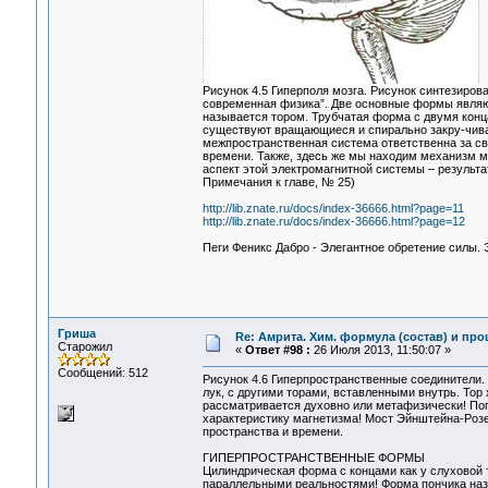
Рисунок 4.5 Гиперполя мозга. Рисунок синтезиров
современная физика”. Две основные формы являю
называется тором. Трубчатая форма с двумя конца
существуют вращающиеся и спирально закру-чиваю
межпространственная система ответственна за св
времени. Также, здесь же мы находим механизм м
аспект этой электромагнитной системы – результа
Примечания к главе, № 25)
http://lib.znate.ru/docs/index-36666.html?page=11
http://lib.znate.ru/docs/index-36666.html?page=12
Пеги Феникс Дабро - Элегантное обретение силы.
Гриша
Re: Амрита. Хим. формула (состав) и про
Старожил
«
Ответ #98 :
26 Июля 2013, 11:50:07 »
Сообщений: 512
Рисунок 4.6 Гиперпространственные соединители.
лук, с другими торами, вставленными внутрь. Тор
рассматривается духовно или метафизически! По
характеристику магнетизма! Мост Эйнштейна-Роз
пространства и времени.
ГИПЕРПРОСТРАНСТВЕННЫЕ ФОРМЫ
Цилиндрическая форма с концами как у слуховой 
параллельными реальностями! Форма пончика назы