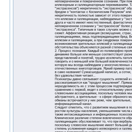
непомраченном и помраченном сознании. При помр
иллюзорным и галлюцинаторным переживаниям. Так
"экстрасенсов") некритичность "экстрасенсов" о
бредом о "контактах с Космическим Разумом" или
некритичность полностью зависит от этого помрач
что иллюзии и галлюцинации, наблюдаемые у "экс
друга и часто имеют неестественный, фантастическ
непомраченном сознании у "экстрасенсов" более р
"экстрасенса". Типичным в таких случаях можно с
сюжет. Аффективная реакция (возмущение, страх, 
галлюцинациями, лишь подтверждающими бред. Вн
иллюзии и галлюцинации, а при синдромах помрач
возникновения зрительных иллюзий и галлюцинаци
обстоятельства объясняются разной степенью св
2. Процесс познания. Каждый из полиморфно проя
динамике больше или меньше соответствует разны
представлений и понятий, трудно исключить пато
говорить и о меньшей или большей вовлеченности
которую мы всегда наблюдаем у многочисленных а
отечественных книготорговцев. Яркий пример пато
в само название! Сумасшедший написал, а сотни,
без удовольствия читают...
Психиатры давно связывают сущность иллюзий и 
рассматриваются как "продукт мышления". Прямая
неразделимость их с этим процессом подтверждает
сравнению с первой, ведет к относительному ув
словесными ассоциациями, поскольку человек мы
абстрактного, а зрительные - к сфере образного 
обманы встречаются у них реже, чем зрительные,
информационный канал.
Следует отметить, что с развитием мышления в п
ростом культуры населения, уменьшением числа и
также интоксикационных и инфекционных психозов
Клиническое различие степени вовлеченности обр
галлюцинациях обусловливает то, что при вербаль
поскольку словесное мышление имеет больший диа
степень усложнения каждого иллюзорного и галлюц