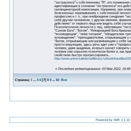
"экстрасенса" к собственному "Я", его понимания
идентификации в сознании "экстрасенса" его дей
галлюцинаторной композиции. Например, при опир
болезненных переживаниях с собственной личнос
профессию и т. п.; при онейроидном синдроме "э
себя другим человеком, с другим именем, фамилие
действиях" от первого лица или видеть себя соуч
Психопатология личности у лиц, заболевших "экст
"Сыном Бога", "Богом", "Инкарнацией Бога Кришны"
"ясновидящим", "леви-татором", "обладателем трет
ясновидению", "преподавателем, открывающим у св
"йогом, открывающим или развивающим у себя чакр
просто верующим, здесь речь идет уже о "професс
человек, даже академик, всерьез начнет говорить о "
человек уже серьезно психически болен и, как пра
свойством быстро прогрессировать...
http://www.universalinternetlibrary.ru/book/kandiba10/
«
Последнее редактирование: 03 Мая 2022, 19:48:
Страниц:
1
...
5
6
[
7
]
8
9
...
60
Все
Powered by SMF 1.1.10