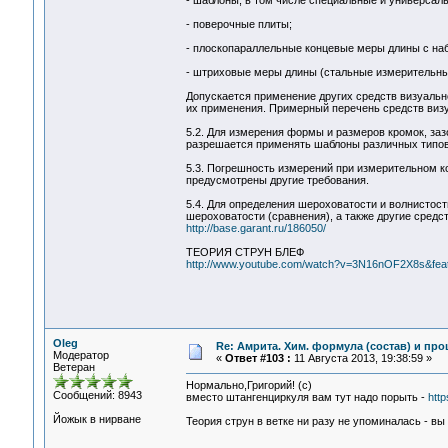
- шаблоны, в том числе специальные и универсаль
- поверочные плиты;
- плоскопараллельные концевые меры длины с на
- штриховые меры длины (стальные измерительные
Допускается применение других средств визуальн
их применения. Примерный перечень средств визу
5.2. Для измерения формы и размеров кромок, за
разрешается применять шаблоны различных типов
5.3. Погрешность измерений при измерительном ко
предусмотрены другие требования.
5.4. Для определения шероховатости и волнисто
шероховатости (сравнения), а также другие средс
http://base.garant.ru/186050/
ТЕОРИЯ СТРУН БЛЕФ
http://www.youtube.com/watch?v=3N16nOF2X8s&fea
Oleg
Re: Амрита. Хим. формула (состав) и про
Модератор
«
Ответ #103 :
11 Августа 2013, 19:38:59 »
Ветеран
Нормально,Григорий! (с)
Сообщений: 8943
вместо штангенциркуля вам тут надо порыть -
htt
Йожык в нирване
Теория струн в ветке ни разу не упоминалась - вы