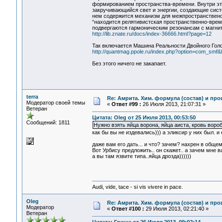
формированием пространства-времени. Внутри эт
закручивающийся свет и энергии, создающие систе
нем содержится механизм для межпространственог
“находится релятивистская пространственно-вре
подвергаются гармоническим резонансам с магнит
http://lib.znate.ru/docs/index-36666.html?page=12
Так включается Машина Реальности Двойного Гол
http://quantmag.ppole.ru/index.php?option=com_sm
Без этого ничего не закапает.
terra
Re: Амрита. Хим. формула (состав) и про
Модератор своей темы
«
Ответ #99 :
26 Июля 2013, 21:07:31 »
Ветеран
Цитата: Oleg от 25 Июля 2013, 00:53:50
Сообщений: 1811
Нужно взять яйца ворона, яйца аиста, кровь воро
как бы вы не издевались))) а эликсир у них был. и
даже вам его дать... и что? зачем? нахрен в обще
Вот Урбису предложить.. он скажет.. а зачем мне в
а вы там язвите типа..яйца дрозда))))))
Audi, vide, tace - si vis vivere in pace.
Oleg
Re: Амрита. Хим. формула (состав) и про
Модератор
«
Ответ #100 :
29 Июля 2013, 02:21:40 »
Ветеран