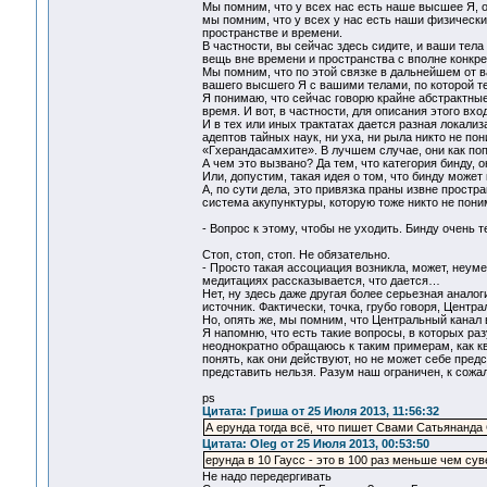
Мы помним, что у всех нас есть наше высшее Я, он
мы помним, что у всех у нас есть наши физически
пространстве и времени.
В частности, вы сейчас здесь сидите, и ваши тела 
вещь вне времени и пространства с вполне конкре
Мы помним, что по этой связке в дальнейшем от ва
вашего высшего Я с вашими телами, по которой теч
Я понимаю, что сейчас говорю крайне абстрактные
время. И вот, в частности, для описания этого вхо
И в тех или иных трактатах дается разная локали
адептов тайных наук, ни уха, ни рыла никто не по
«Гхерандасамхите». В лучшем случае, они как попу
А чем это вызвано? Да тем, что категория бинду, он
Или, допустим, такая идея о том, что бинду може
А, по сути дела, это привязка праны извне простр
система акупунктуры, которую тоже никто не пони
- Вопрос к этому, чтобы не уходить. Бинду очень т
Стоп, стоп, стоп. Не обязательно.
- Просто такая ассоциация возникла, может, неуме
медитациях рассказывается, что дается…
Нет, ну здесь даже другая более серьезная анало
источник. Фактически, точка, грубо говоря, Центра
Но, опять же, мы помним, что Центральный канал 
Я напомню, что есть такие вопросы, в которых раз
неоднократно обращаюсь к таким примерам, как кв
понять, как они действуют, но не может себе пред
представить нельзя. Разум наш ограничен, к сожа
ps
Цитата: Гриша от 25 Июля 2013, 11:56:32
А ерунда тогда всё, что пишет Свами Сатьянанда
Цитата: Oleg от 25 Июля 2013, 00:53:50
ерунда в 10 Гаусс - это в 100 раз меньше чем су
Не надо передергивать