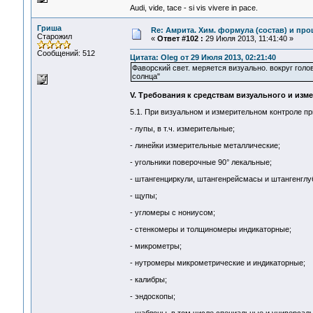
Audi, vide, tace - si vis vivere in pace.
Гриша
Re: Амрита. Хим. формула (состав) и про
Старожил
«
Ответ #102 :
29 Июля 2013, 11:41:40 »
Сообщений: 512
Цитата: Oleg от 29 Июля 2013, 02:21:40
Фаворский свет. меряется визуально. вокруг голо
солнца"
V. Требования к средствам визуального и изм
5.1. При визуальном и измерительном контроле п
- лупы, в т.ч. измерительные;
- линейки измерительные металлические;
- угольники поверочные 90° лекальные;
- штангенциркули, штангенрейсмасы и штангенгл
- щупы;
- угломеры с нониусом;
- стенкомеры и толщиномеры индикаторные;
- микрометры;
- нутромеры микрометрические и индикаторные;
- калибры;
- эндоскопы;