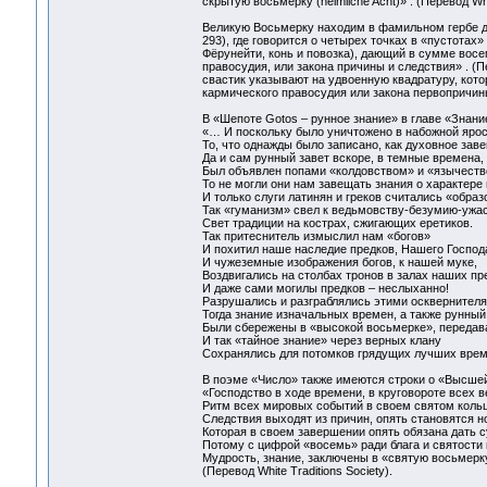
скрытую восьмерку (heimliche Acht)» . (Перевод Whit
Великую Восьмерку находим в фамильном гербе дома 
293), где говорится о четырех точках в «пустотах
Фёрунейти, конь и повозка), дающий в сумме восе
правосудия, или закона причины и следствия» . (Пе
свастик указывают на удвоенную квадратуру, кот
кармического правосудия или закона первопричины
В «Шепоте Gotos – рунное знание» в главе «Знани
«… И поскольку было уничтожено в набожной яро
То, что однажды было записано, как духовное зав
Да и сам рунный завет вскоре, в темные времена,
Был объявлен попами «колдовством» и «язычеств
То не могли они нам завещать знания о характере
И только слуги латинян и греков считались «обр
Так «гуманизм» свел к ведьмовству-безумию-ужа
Свет традиции на кострах, сжигающих еретиков.
Так притеснитель измыслил нам «богов»
И похитил наше наследие предков, Нашего Господ
И чужеземные изображения богов, к нашей муке,
Воздвигались на столбах тронов в залах наших пр
И даже сами могилы предков – неслыханно!
Разрушались и разграблялись этими оскверните
Тогда знание изначальных времен, а также рунный
Были сбережены в «высокой восьмерке», передава
И так «тайное знание» через верных клану
Сохранялись для потомков грядущих лучших вре
В поэме «Число» также имеются строки о «Высше
«Господство в ходе времени, в круговороте всех 
Ритм всех мировых событий в своем святом кол
Следствия выходят из причин, опять становятся 
Которая в своем завершении опять обязана дать с
Потому с цифрой «восемь» ради блага и святости
Мудрость, знание, заключены в «святую восьмер
(Перевод White Traditions Society).