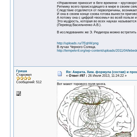
«Управление приносит в беге времени – круговоро
Ритмику всего происходящего в мире в своем свя
Следствие отделяется от первопричины, возникает
И она в своем конце снова готова вынести пригово
А потому она с цифрой «восемь» во всей пользе и
Это мудрость, которая во всех науках называетс
(Перевод Васильченко А.В.).
В исследованиях же Э. Рюдигера можно встретить 
http://uploads.ru/7EqhW.png
В лучах Черного Солнца.
http://tempelvril.org/wp-content/uploads/2011/04/leb
Гриша
Re: Амрита. Хим. формула (состав) и про
Старожил
«
Ответ #97 :
26 Июля 2013, 11:24:22 »
Сообщений: 512
Вот макет торового поля мозга.