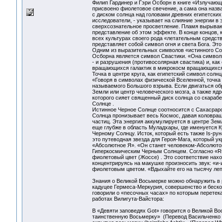
Филип Гардинер и Гэри Осборн в книге «Излучающ
присвоено фиолетовое свечение, а сама она назв
с диском солнца над головами древних египетских
исследователи, - указывает на слияние энергии в
сверхсознательное просветление. Пламя вырывающе
представление об этом эффекте. В конце концов, к
всех культурах своего рода «летательным средств
представляет собой символ огня и света Бога. Эт
Одним из выразительных символов «истинного Со
Осборна является символ Свастики. «Она символи
- и разрушения (противосолярная свастика) и, ка
вращающихся галактик в микрокосм вращающихся 
Точка в центре круга, как египетский символ солн
«Говоря в символах физической Вселенной, точка 
называемого Большого взрыва. Если двигаться обр
Земли или центр человеческого мозга, а также ядр
которого сияет священный диск солнца со скарабе
Солнце .
Истинное Черное Солнце соотносится с Сахасрарой
Солнца пронизывает весь Космос, давая коловраща
частиц. Эта энергия аккумулируется в центре Зем
еще глубже в область Муладхары, где именуется К
Черному Солнцу. Исток, который есть также Is-р
это путеводная звезда для Героя-Мага, который у
«Абсолютное Я». «Он станет человеком-Абсолютом
Гиперкосмическим Черным Солнцем. Согласно «Runenm
фиолетовый цвет (Жоссе) . Это соответствие нахо
концентрируясь на макушке произносить звук: «и
фиолетовым цветом. «Вдыхайте его на тысячу леп
Знания о Великой Восьмерке можно обнаружить в р
кадуцее Гермеса-Меркурия, совершенство и бескон
говорили о «песочных часах» по которым перетек
работах Вилигута-Вайстора:
В «Девяти заповедях Got» говорится о Великой Во
таинственную Восьмерку» (Перевод Васильченко А