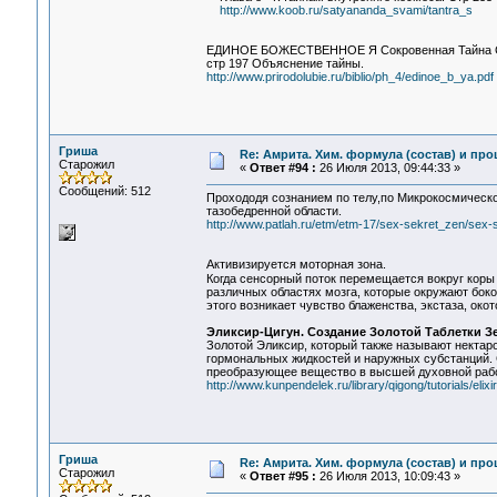
http://www.koob.ru/satyananda_svami/tantra_s
ЕДИНОЕ БОЖЕСТВЕННОЕ Я Сокровенная Тайна 
стр 197 Объяснение тайны.
http://www.prirodolubie.ru/biblio/ph_4/edinoe_b_ya.pdf
Гриша
Re: Амрита. Хим. формула (состав) и про
Старожил
«
Ответ #94 :
26 Июля 2013, 09:44:33 »
Сообщений: 512
Прохододя сознанием по телу,по Микрокосмической 
тазобедренной области.
http://www.patlah.ru/etm/etm-17/sex-sekret_zen/sex-
Активизируется моторная зона.
Когда сенсорный поток перемещается вокруг коры 
различных областях мозга, которые окружают боко
этого возникает чувство блаженства, экстаза, ок
Эликсир-Цигун. Создание Золотой Таблетки З
Золотой Эликсир, который также называют нектаро
гормональных жидкостей и наружных субстанций. 
преобразующее вещество в высшей духовной работ
http://www.kunpendelek.ru/library/qigong/tutorials/elixi
Гриша
Re: Амрита. Хим. формула (состав) и про
Старожил
«
Ответ #95 :
26 Июля 2013, 10:09:43 »