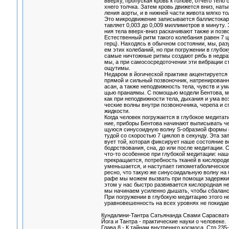
вверху, пропуская кровь к голове, отчего тело с
хнего толчка. Затем кровь движется вниз, натык
ления аорты, и в нижней части живота мягко тол
Это микродвижение записывается баллистокард
тавляет 0,003 до 0,009 миллиметров в минуту. 
ния тела вверх-вниз раскачивают также и позвон
Естественный ритм такого колебания равен 7 ци
герц). Находясь в обычном состоянии, мы, раз
ем этих колебаний, но при погружении в глубо
самые ничтожные ритмы создают рябь в недрах
мы, а при самососредоточении эти вибрации с
ощутимы.
Недаром в йогической практике акцентируется 
прямой и сильный позвоночник, натренирован
асан, а также неподвижность тела, чувств и ума
щью пранаямы. С помощью модели Бентова, мы
как при неподвижности тела, дыхания и ума воз
ческие волны внутри позвоночника, черепа и с
жидкости.
Когда человек погружается в глубокое медитати
ние, приборы Бентова начинают выписывать че
щуюся синусоидную волну S-образиой формы с
тудой со скоростью 7 циклоп в секунду. Эта зап
вует той, которая фиксирует наше состояние во
бодрствования, сна, до или после медитации. С
что-то особенное при глубокой медитации: наш
прекращается, потребность тканей в кислород
уменьшается, и наступает гипометаболическое 
ресно, что такую же синусоидальную волну на б
рафе мы можем вызвать при помощи задержки 
этом у нас быстро развивается кислородная нед
мы начинаем усиленно дышать, чтобы сбаланси
При погружении в глубокую медитацию этого не 
уравновешенность на всех уровнях не покидает
Кундалини-Тантра Сатьянанда Свами Сарасват
Йога и Тантра - практические науки о человеке.
Глава 8 - К тайнам внутреннго космоса. Стр 235