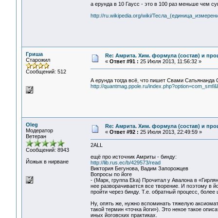
а ерунда в 10 Гаусс - это в 100 раз меньше чем с
http://ru.wikipedia.org/wiki/Тесла_(единица_измерен
Гриша
Re: Амрита. Хим. формула (состав) и про
Старожил
«
Ответ #91 :
25 Июля 2013, 11:56:32 »
Сообщений: 512
А ерунда тогда всё, что пишет Свами Сатьянанда 
http://quantmag.ppole.ru/index.php?option=com_sm
Oleg
Re: Амрита. Хим. формула (состав) и про
Модератор
«
Ответ #92 :
25 Июля 2013, 22:49:59 »
Ветеран
2ALL
Сообщений: 8943
ещё про источник Амриты - бинду:
Йожык в нирване
http://lib.rus.ec/b/429573/read
Виктория Бегунова, Вадим Запорожцев
Вопросы по йоге
- (Марк, группа Eka) Прочитал у Авалона в «Гирля
нее разворачивается все творение. И поэтому в й
пройти через бинду. Т.е. обратный процесс, более
Ну, опять же, нужно вспоминать тяжелую аксиомат
такой термин «точка йоги»). Это некое такое опи
иных йоговских практиках.