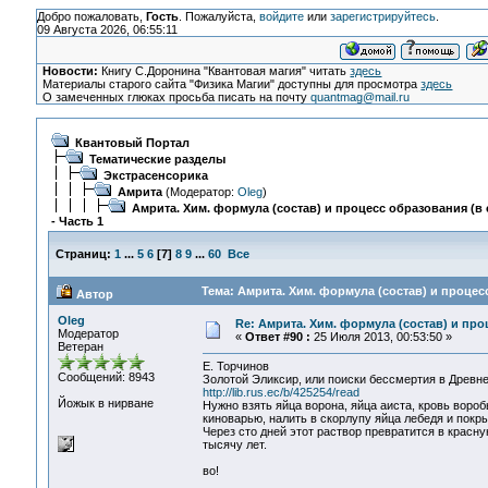
Добро пожаловать,
Гость
. Пожалуйста,
войдите
или
зарегистрируйтесь
.
09 Августа 2026, 06:55:11
Новости:
Книгу С.Доронина "Квантовая магия" читать
здесь
Материалы старого сайта "Физика Магии" доступны для просмотра
здесь
О замеченных глюках просьба писать на почту
quantmag@mail.ru
Квантовый Портал
Тематические разделы
Экстрасенсорика
Амрита
(Модератор:
Oleg
)
Амрита. Хим. формула (состав) и процесс образования (в 
- Часть 1
Страниц:
1
...
5
6
[
7
]
8
9
...
60
Все
Тема: Амрита. Хим. формула (состав) и процесс
Автор
Oleg
Re: Амрита. Хим. формула (состав) и про
Модератор
«
Ответ #90 :
25 Июля 2013, 00:53:50 »
Ветеран
Е. Торчинов
Сообщений: 8943
Золотой Эликсир, или поиски бессмертия в Древн
http://lib.rus.ec/b/425254/read
Йожык в нирване
Нужно взять яйца ворона, яйца аиста, кровь вороб
киноварью, налить в скорлупу яйца лебедя и покр
Через сто дней этот раствор превратится в красну
тысячу лет.
во!