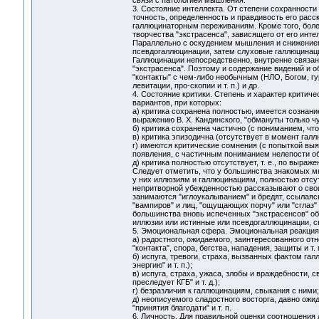
связи с патологией мышления.
3. Состояние интеллекта. От степени сохранности и
точность, определенность и правдивость его расс
галлюцинаторным переживаниям. Кроме того, боле
творчества "экстрасенса", зависящего от его ин
Параллельно с оскудением мышления и снижением
псевдогаллюцинации, затем слуховые галлюцинаци
Галлюцинации непосредственно, внутренне связа
"экстрасенса". Поэтому и содержание видений и о
"контакты" с чем-либо необычным (НЛО, Богом, гур
левитации, про-скопии и т. п.) и др.
4. Состояние критики. Степень и характер критич
вариантов, при которых:
а) критика сохранена полностью, имеется сознание
выражению В. X. Кандинского, "обмануты только чу
б) критика сохранена частично (с пониманием, чт
в) критика эпизодична (отсутствует в момент гал
г) имеются критические сомнения (с попыткой вы
появления, с частичным пониманием нелепости об
д) критика полностью отсутствует, т. е., по выраж
Следует отметить, что у большинства знакомых м
у них иллюзиям и галлюцинациям, полностью отсут
непритворной убежденностью рассказывают о своих
занимаются "иглоукалыванием" и бредят, ссылаясь 
"вампиров" и лиц, "ощущающих порчу" или "сглаз"
большинства вновь испеченных "экстрасенсов" о
иллюзии или истинные или псевдогаллюцинации, с
5. Эмоциональная сфера. Эмоциональная реакция 
а) радостного, ожидаемого, заинтересованного о
"контакта", спора, бегства, нападения, защиты и т. п
б) испуга, тревоги, страха, вызванных фактом галл
энергию" и т. п.);
в) испуга, страха, ужаса, злобы и враждебности, 
преследует КГБ" и т. д.);
г) безразличия к галлюцинациям, свыкания с ними;
д) неописуемого сладостного восторга, давно ожид
"принятия благодати" и т. п.
6. Личность. Для правильной оценки соотношения