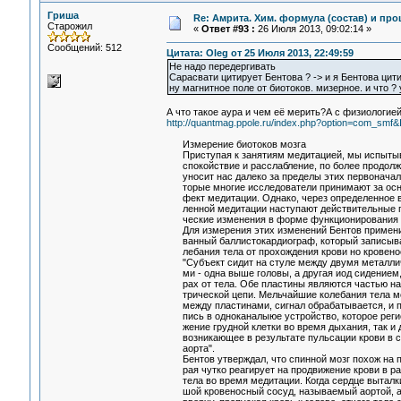
Гриша
Re: Амрита. Хим. формула (состав) и про
Старожил
«
Ответ #93 :
26 Июля 2013, 09:02:14 »
Сообщений: 512
Цитата: Oleg от 25 Июля 2013, 22:49:59
Не надо передергивать
Сарасвати цитирует Бентова ? -> и я Бентова цит
ну магнитное поле от биотоков. мизерное. и что ?
А что такое аура и чем её мерить?А с физиологие
http://quantmag.ppole.ru/index.php?option=com_sm
Измерение биотоков мозга
Приступая к занятиям медитацией, мы испыты
спокойствие и расслабление, по более продолж
уносит нас далеко за пределы этих первоначал
торые многие исследователи принимают за осн
фект медитации. Однако, через определенное вр
ленной медитации наступают действительные п
ческие изменения в форме функционирования 
Для измерения этих изменений Бентов примен
ванный баллистокардиограф, который записыва
лебания тела от прохождения крови но кровено
"Субъект сидит на стуле между двумя металли
ми - одна выше головы, а другая иод сидением, 
рах от тела. Обе пластины являются частью на
трической цепи. Мельчайшие колебания тела м
между пластинами, сигнал обрабатывается, и п
пись в одноканалыюе устройство, которое регис
жение грудной клетки во время дыхания, так и 
возникающее в результате пульсации крови в с
аорта".
Бентов утверждал, что спинной мозг похож на п
рая чутко реагирует на продвижение крови в ра
тела во время медитации. Когда сердце выталки
шой кровеносный сосуд, называемый аортой, ао