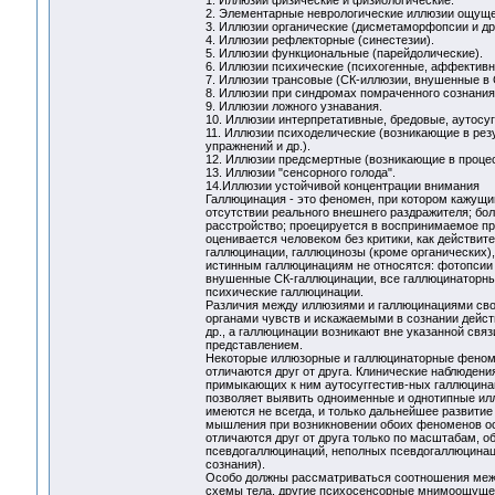
1. Иллюзии физические и физиологические.
2. Элементарные неврологические иллюзии ощуще
3. Иллюзии органические (дисметаморфопсии и др.
4. Иллюзии рефлекторные (синестезии).
5. Иллюзии функциональные (парейдолические).
6. Иллюзии психические (психогенные, аффективн
7. Иллюзии трансовые (СК-иллюзии, внушенные в 
8. Иллюзии при синдромах помраченного сознания
9. Иллюзии ложного узнавания.
10. Иллюзии интерпретативные, бредовые, аутосуг
11. Иллюзии психоделические (возникающие в ре
упражнений и др.).
12. Иллюзии предсмертные (возникающие в проце
13. Иллюзии "сенсорного голода".
14.Иллюзии устойчивой концентрации внимания
Галлюцинация - это феномен, при котором кажущий
отсутствии реального внешнего раздражителя; б
расстройство; проецируется в воспринимаемое пр
оценивается человеком без критики, как действи
галлюцинации, галлюцинозы (кроме органических)
истинным галлюцинациям не относятся: фотопсии 
внушенные СК-галлюцинации, все галлюцинаторны
психические галлюцинации.
Различия между иллюзиями и галлюцинациями сво
органами чувств и искажаемыми в сознании дейс
др., а галлюцинации возникают вне указанной с
представлением.
Некоторые иллюзорные и галлюцинаторные феноме
отличаются друг от друга. Клинические наблюдени
примыкающих к ним аутосуггестив-ных галлюцинац
позволяет выявить одноименные и однотипные илл
имеются не всегда, и только дальнейшее развитие
мышления при возникновении обоих феноменов ос
отличаются друг от друга только по масштабам, о
псевдогаллюцинаций, неполных псевдогаллюцинац
сознания).
Особо должны рассматриваться соотношения межд
схемы тела, другие психосенсорные мнимоощущени