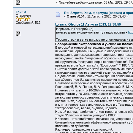
«
Последнее редактирование: 03 Мая 2022, 19:47:
Гриша
Re: Амрита. Хим. формула (состав) и про
Старожил
«
Ответ #104 :
11 Августа 2013, 20:09:43 »
Сообщений: 512
Цитата: Oleg от 11 Августа 2013, 19:38:59
Нормально,Григорий! (с)
вместо штангенциркуля вам тут надо порыть -
htt
Теория струн в ветке ни разу не упоминалась - в
Воображение экстрасенсов и учение об иллюз
В русской и мировой нетрадиционной медицине ста
психически нормальных и даже в определенном см
неожиданно для окружающих, например, врач-акаде
неожиданно, якобы "чудесным" образом или при к
обнаружились "экстрасенсорные способности". По
прежде всего в "контактах" с "Космосом", "НЛО", "
Считаю своим долгом в этой связи прокомментиро
галлюцинации, часто с манией величия, паранойи
Но для объяснения своей точки зрения поклонника
как абсолютное большинство населения не совсе
Наиболее интересные исследования в области иллю
Рончевский, Е. А. Попов, В. А. Гиляровский, В. М. 
Принято считать, что 10-20% населения хотя бы о
встречаются у 20-30% психически больных, особен
легких изменениях сознания, соматических страда
состоя-ниях, в суженных состояниях сознания, в с
и т. п., а теперь, как выяснилось, еще и у "экстр
"экстрасенсом", то это, видимо, надолго...
На мой взгляд, наиболее четкое теоретическое о
труде "Иллюзии и галлюцинации" (1983г.).
Иллюзия - это ошибочное, искаженное, извращен
большей или меньшей аффективной реакцией суб
явления или действия.
Различают следующие виды иллюзий: