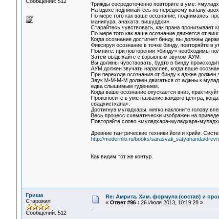
Сообщений: 512
Трижды сосредоточенно повторите в уме: «муладх
На вдохе поднимайтесь по переднему каналу арох
По мере того как ваше осознание, поднимаясь, пр
манипура, анахата, вишуддхи».
Старайтесь чувствовать, как прана пронизывает ка
По мере того как ваше осознание движется от виш
Когда осознание достигнет бинду, вы должны держ
Фиксируя осознание в точке бинду, повторяйте в 
Помните: при повторении «бинду» необходимы пол
Затем выдыхайте с взрывным звуком АУМ.
Вы должны чувствовать, будто в бинду происходит
АУМ должен звучать нараспев, когда ваше осознан
При переходе осознания от бинду к аджне должен 
Звук М-М-М-М должен двигаться от аджны к муладх
едва слышимым гудением.
Когда ваше осознание опускается вниз, практикуй
Произносите в уме название каждого центра, когда
свадхистхана».
Достигнув муладхары, мягко наклоните голову впер
Весь процесс схематически изображен на приведе
Повторяйте слово «муладхара-муладхара-муладх
Древние тантрические техники йоги и крийи. Систе
http://modernlib.ru/books/sarasvati_satyananda/drevn
Как видим тот же контур.
Гриша
Re: Амрита. Хим. формула (состав) и про
Старожил
«
Ответ #96 :
26 Июля 2013, 10:19:28 »
Сообщений: 512