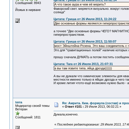
Цитата: Гриша от 26 Июля 2013, 09:02:14
Сообщений: 8943
А что такое аура и чем её мерить?
Фаворский свет. меряется визуально. вокруг голов
Йожык в нирване
солнца"
Цитата: Гриша от 26 Июля 2013, 11:24:22
Две основные формы являются гиперпространстве
а точнее "Две основные формы ЧЕГО? МАГНИТНО
гиперпространством.
Цитата: Гриша от 26 Июля 2013, 11:50:07
мост Эйнштейна-Розена. Это ваш соединитель с
Это для "гравитационных полей" наличие которых 
прошу сначала ДУМАТЬ а потом постить сообщен
Цитата: Tara от 26 Июля 2013, 21:07:31
а вы там язвите типа..яйца дрозда))))))
А вы не думали что химические элементы для кван
местности именно только в яйцах дрозда и чего та
И кроме лития чтото-ещё возможно нужно было - а 
terra
Re: Амрита. Хим. формула (состав) и про
Модератор своей темы
«
Ответ #101 :
29 Июля 2013, 06:02:21 »
Ветеран
Думала,конечно.
Сообщений: 1811
«
Последнее редактирование: 29 Июля 2013, 17:4