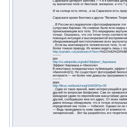
Сарасвати цитирует Бентова ? -> и я Бентова цит
ну магнитное поле от биотоков. мизерное. и что ?
И на солнце есть пятна , и на Сарасвати есть прор
Сарасвати кроме Бентова и других "Великих Теоре
...В России исследователи сфотографировали эти
супругами Кирлиан. На снимках были ясно видны 
пронизывающим все тело. Это меридианы акупунк
точках. Оказалось, что эти точки точно соответс
помощью интуиции и высокоразвитой восприимчив
обнаруживающий местоположение всех акупунктур
...Если вы анатомируете человеческое тело, то не 
более тонкую природу. Их можно видеть лишь с 
http://yandex.ru/yandsearch?text=
!%D1%82%D0%B
-------
pps
http://ru.wikipedia.org/wiki/Эффект_Кирлиана
Эффект Кирлиана и «биополе»
В некоторых псевдонаучных публикациях эффект 
«биополя»[21]. Не существует фотографий биополя
интернете — не более чем домыслы программисто
--------
ppps
http://litrus.net/book/read/164039?p=39
...Один из таких врачей, живо интересующийся до
друзей по вопросам биофизики. Сам он занимался 
Шикарная (даже по европейским масштабам) дача
друзей, сообщивших мне его адрес. От моих набл
давно японцы обнаружили, что в точках иглоукал
определения них точек — тобископ. Однако он не 
— Ведь проводимость кожи зависит от влажности.
эмпирический… Вот бы разработать его теоретич