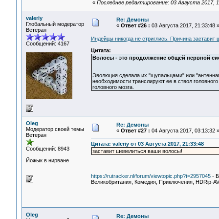
«
Последнее редактирование: 03 Августа 2017, 1
valeriy
Re: Демоны
Глобальный модератор
«
Ответ #26 :
03 Августа 2017, 21:33:48 
Ветеран
Индейцы никогда не стриглись. Причина заставит
Сообщений: 4167
Цитата:
Волосы - это продолжение общей нервной си
Эволюция сделала их "щупальцами" или "антенна
необходимости транслируют ее в ствол головног
головного мозга.
Oleg
Re: Демоны
Модератор своей темы
«
Ответ #27 :
04 Августа 2017, 03:13:32 
Ветеран
Цитата: valeriy от 03 Августа 2017, 21:33:48
Сообщений: 8943
заставит шевелиться ваши волосы!
Йожык в нирване
https://rutracker.nl/forum/viewtopic.php?t=2957045
- Б
Великобритания, Комедия, Приключения, HDRip-AVC
Oleg
Re: Демоны