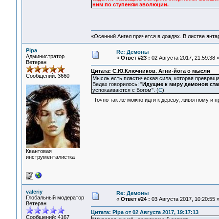
ним по ступеням эволюции.
«Осенний Ангел прячется в дождях. В листве янтарн
Pipa
Re: Демоны
Администратор
«
Ответ #23 :
02 Августа 2017, 21:59:38 
Ветеран
Цитата: С.Ю.Ключников. Агни-йога о мысли
Сообщений: 3660
Мысль есть пластическая сила, которая превраща
Ведах говорилось: "
Идущие к миру демонов ста
успокаиваются с Богом". (
С
)
Точно так же можно идти к дереву, животному и 
Квантовая
инструменталистка
valeriy
Re: Демоны
Глобальный модератор
«
Ответ #24 :
03 Августа 2017, 10:20:55 
Ветеран
Цитата: Pipa от 02 Августа 2017, 19:17:13
Сообщений: 4167