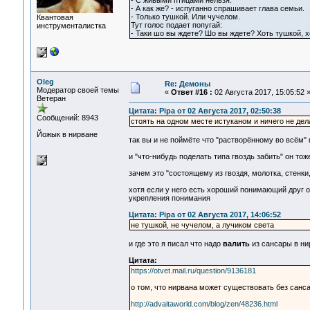
- С живыми птицами нельзя.
- А как же? - испуганно спрашивает глава семьи.
- Только тушкой. Или чучелом.
Квантовая
Тут голос подает попугай:
инструменталистка
- Таки шо вы ждете? Шо вы ждете? Хоть тушкой, х
Oleg
Re: Демоны
Модератор своей темы
«
Ответ #16 :
02 Августа 2017, 15:05:52 
Ветеран
Цитата: Pipa от 02 Августа 2017, 02:50:38
Сообщений: 8943
стоять на одном месте истуканом и ничего не дел
Йожык в нирване
так вы и не поймёте что "растворённому во всём" п
и "что-нибудь поделать типа гвоздь забить" он тож
зачем это "состоящему из гвоздя, молотка, стенки,
хотя если у него есть хороший понимающий друг ост
укрепления понимания
Цитата: Pipa от 02 Августа 2017, 14:06:52
не тушкой, не чучелом, а лучиком света
и где это я писал что надо
валить
из сансары в ни
Цитата:
https://otvet.mail.ru/question/9136181
о том, что нирвана может существовать без санса
http://advaitaworld.com/blog/zen/48236.html