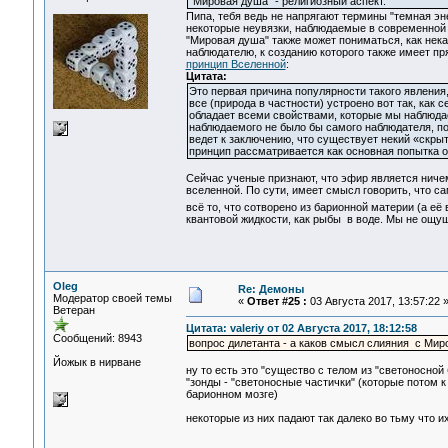
"Мировая душа" - религиозный аспект.
Пипа, тебя ведь не напрягают термины "темная эне
некоторые неувязки, наблюдаемые в современной а
"Мировая душа" также может пониматься, как нека
наблюдателю, к созданию которого также имеет п
принцип Вселенной
:
Цитата:
Это первая причина популярности такого явления,
все (природа в частности) устроено вот так, как 
обладает всеми свойствами, которые мы наблюдае
наблюдаемого не было бы самого наблюдателя, по
ведет к заключению, что существует некий «скр
принцип рассматривается как основная попытка 
Сейчас ученые признают, что эфир является ничем
вселенной. По сути, имеет смысл говорить, что с
всё то, что сотворено из барионной материи (а её
квантовой жидкости, как рыбы в воде. Мы не ощущ
Oleg
Re: Демоны
Модератор своей темы
«
Ответ #25 :
03 Августа 2017, 13:57:22 
Ветеран
Цитата: valeriy от 02 Августа 2017, 18:12:58
Сообщений: 8943
вопрос дилетанта - а каков смысл слияния с Мир
Йожык в нирване
ну то есть это "существо с телом из "светоносно
"зонды - "светоносные частички" (которые потом к
барионном мозге)
некоторые из них падают так далеко во тьму что и