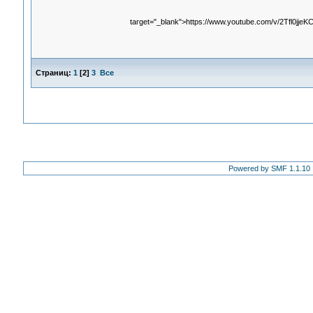
target="_blank">https://www.youtube.com/v/2Tfl0jjeK
Страниц:
1
[
2
]
3
Все
Powered by SMF 1.1.10