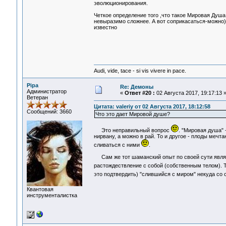
эволюционирования.
Четкое определение того ,что такое Мировая Душа
невыразимо сложнее. А вот соприкасаться-можно)
известно
Audi, vide, tace - si vis vivere in pace.
Pipa
Re: Демоны
Администратор
«
Ответ #20 :
02 Августа 2017, 19:17:13 
Ветеран
Цитата: valeriy от 02 Августа 2017, 18:12:58
Сообщений: 3660
Что это дает Мировой душе?
Это неправильный вопрос
. "Мировая душа" 
нирвану, а можно в рай. То и другое - плоды мечт
сливаться с ними
.
Сам же тот шаманский опыт по своей сути являе
растождествление с собой (собственным телом). 
это подтвердить) "слившийся с миром" некуда со с
Квантовая
инструменталистка