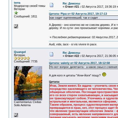
terra
Re: Демоны
Модератор своей темы
«
Ответ #21 :
02 Августа 2017, 19:36:19 
Ветеран
Цитата: Pipa от 02 Августа 2017, 19:17:13
Сообщений: 1811
как сидит оцепеневший, так и сидит .
А Дерево - оно конечно же не совсем дерево. И в 
дереву. И по сути- оно пронизывает корнями..и рас
«
Последнее редактирование: 02 Августа 2017, 22
Audi, vide, tace - si vis vivere in pace.
Quangel
Re: Демоны
Ветеран
«
Ответ #22 :
02 Августа 2017, 21:36:05 
Сообщений: 7735
Цитата: valeriy от 02 Августа 2017, 18:12:58
Но вот вопрос дилетанта - а каков смысл слияни
А для кого я цитаты "Агни-йоги" пощу?
Цитата:
Итак, Земля живет. Ее задача – утончить свою
посредство населяющего ее человечества. Чел
обширных оболочек. Поглощая пространственны
его со всех сторон охватывающее, и насыщае
он трансмутирует собою. Утончаясь и одухотв
астральная и ментальная, являются сферами, 
Сaementarius Civitas
Таким образом, процесс одухотворения матер
Solis Aeterna
превращается в прах, нет, этот процесс идет 
что явление трансмутации оболочек Земли – 
совершаемый, есть явление напряженного дл
задание насыщать материю энергиями высшей 