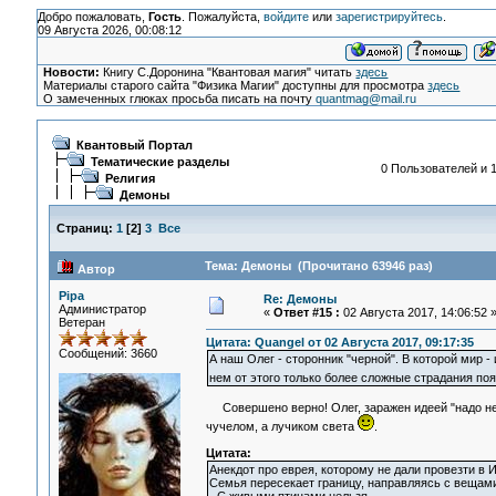
Добро пожаловать,
Гость
. Пожалуйста,
войдите
или
зарегистрируйтесь
.
09 Августа 2026, 00:08:12
Новости:
Книгу С.Доронина "Квантовая магия" читать
здесь
Материалы старого сайта "Физика Магии" доступны для просмотра
здесь
О замеченных глюках просьба писать на почту
quantmag@mail.ru
Квантовый Портал
Тематические разделы
0 Пользователей и 1
Религия
Демоны
Страниц:
1
[
2
]
3
Все
Тема: Демоны (Прочитано 63946 раз)
Автор
Pipa
Re: Демоны
Администратор
«
Ответ #15 :
02 Августа 2017, 14:06:52 
Ветеран
Цитата: Quangel от 02 Августа 2017, 09:17:35
Сообщений: 3660
А наш Олег - сторонник "черной". В которой мир -
нем от этого только более сложные страдания поя
Совершено верно! Олег, заражен идеей "надо неме
чучелом, а лучиком света
.
Цитата:
Анекдот про еврея, которому не дали провезти в 
Семья пересекает границу, направляясь с вещами 