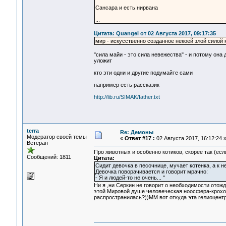
Сансара и есть нирвана
...
Цитата: Quangel от 02 Августа 2017, 09:17:35
мир - искусственно созданное некоей злой силой 
"сила майи - это сила невежества" - и потому она 
уложит
кто эти одни и другие подумайте сами
например есть рассказик
http://lib.ru/SIMAK/father.txt
terra
Re: Демоны
Модератор своей темы
«
Ответ #17 :
02 Августа 2017, 16:12:24 
Ветеран
Про животных и особенно котиков, скорее так (есл
Сообщений: 1811
Цитата:
Сидит девочка в песочнице, мучает котенка, а к н
Девочка поворачивается и говорит мрачно:
- Я и людей-то не очень... "
Ни я ,ни Серкин не говорит о необходимости отож
этой Мировой душе человеческая ноосфера-крохот
распространилась?))ММ вот откуда эта гелиоцент