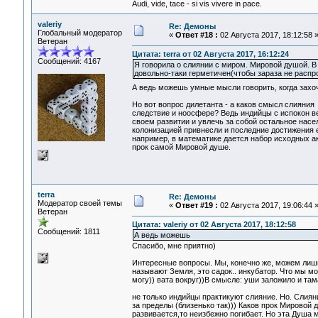
Audi, vide, tace - si vis vivere in pace.
valeriy
Re: Демоны
Глобальный модератор
«
Ответ #18 :
02 Августа 2017, 18:12:58 
Ветеран
Цитата: terra от 02 Августа 2017, 16:12:24
Сообщений: 4167
Я говорила о слиянии с миром. Мировой душой. 
довольно-таки герметичен(чтобы зараза не распр
А ведь можешь умные мысли говорить, когда зах
Но вот вопрос дилетанта - а каков смысл слияния
следствие и ноосфере? Ведь индийцы с испокон ве
своем развитии и увлечь за собой остальное насе
колонизацией привнесли и последние достижения ев
например, в математике дается набор исходных акс
прок самой Мировой душе.
terra
Re: Демоны
Модератор своей темы
«
Ответ #19 :
02 Августа 2017, 19:06:44 
Ветеран
Цитата: valeriy от 02 Августа 2017, 18:12:58
Сообщений: 1811
А ведь можешь
Спасибо, мне приятно)
Интересные вопросы. Мы, конечно же, можем лишь
называют Земля, это садок.. инкубатор. Что мы 
могу)) вата вокруг))В смысле: уши заложило и там
не только индийцы практикуют слияние. Но. Слия
за пределы (близенько так))) Каков прок Мировой 
развивается,то неизбежно погибает. Но эта Душа м