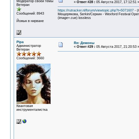
Модератор своей темы
«
Ответ #28 :
05 Августа 2017, 17:12:51 
Ветеран
https://rutracker.nl/forum/viewtopic.php?t=5071607
- (
Сообщений: 8943
Мещерякова, Serkin/Серкин - Wexford Festival Oper
(image+.cue) lossless
Йожык в нирване
Pipa
Re: Демоны
Администратор
«
Ответ #29 :
05 Августа 2017, 21:20:53 
Ветеран
Сообщений: 3660
Квантовая
инструменталистка