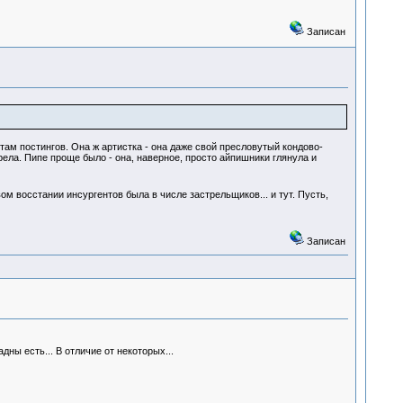
Записан
там постингов. Она ж артистка - она даже свой пресловутый кондово-
ела. Пипе проще было - она, наверное, просто айпишники глянула и
вом восстании инсургентов была в числе застрельщиков... и тут. Пусть,
Записан
ны есть... В отличие от некоторых...