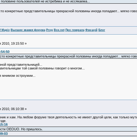
 половине пользователей не истребима и не иссякаема...
сто конкретные представительницы прекрасной половины иногда попадают... мягко гово
f Magic
Высшие звания форума
Prog
Box.net
Про генерала
Фэн-шуй
Блог
 2010, 19:15:50 »
:54:50
сто конкретные представительницы прекрасной половины иногда попадают... мягко говор
зной представительницей...
вительницам той самой половины говорит о многом...
в мнимом остроумии...
 2010, 06:10:38 »
чник и хам. На любом форуме твоя деятельность не имеет другой цели, как только мути
зде.
15:16
ости OEOUO. Но пришлось.
09:03