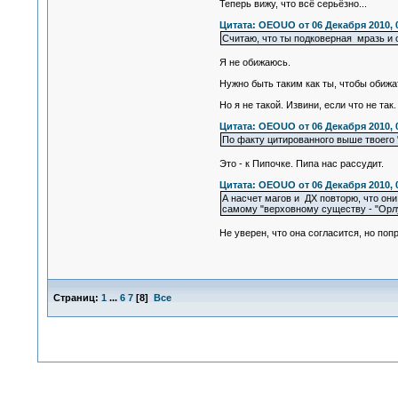
Теперь вижу, что всё серьёзно...
Цитата: OEOUO от 06 Декабря 2010, 
Считаю, что ты подковерная мразь и 
Я не обижаюсь.
Нужно быть таким как ты, чтобы обижат
Но я не такой. Извини, если что не так.
Цитата: OEOUO от 06 Декабря 2010, 
По факту цитированного выше твоего 
Это - к Пипочке. Пипа нас рассудит.
Цитата: OEOUO от 06 Декабря 2010, 
А насчет магов и ДХ повторю, что он
самому "верховному существу - "Орлу
Не уверен, что она согласится, но попр
Страниц:
1
...
6
7
[
8
]
Все