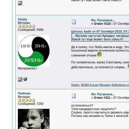
Какой тут ещё может быть смысл?
Vitaliy
Re: Ругаимси...
Ветеран
«
Ответ #110 :
07 Октября
Сообщений: 5586
Цитата: kadh от 07 Октября 2010, 07:
... Виталик застучал Ариадну, писав
Какой тут ещё может быть смысл?
Да я понял, что Люба имела в виду. Э
посконный жаргон исключила полностью
сомнения отпали
.
По-человечески, жалко Светланку, коне
действительно, остепенится сперва...
Материалист
Vitaliy:
SCIES Forum
Glossary
Definitions o
Любовь
Re: Ругаимси...
Ветеран
«
Ответ #111 :
07 Октября
Сообщений: 7250
остепениться?
Типа кандидатскую защитить?
Скорее, просто научиться держать равн
Потому как ненависть Пипы к женской 