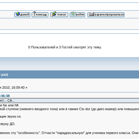
0 Пользователей и 3 Гостей смотрят эту тему.
 раз)
 2010, 16:09:40 »
:36:38
!... C#...
 his или h#.
ой ступени (нижнего вводного тона) или в гамме Cis-dur (до диез мажор) или повышенн
ции звука си.
 звуку ДО.
енно эту "особенность". Отчасти "парадоксальную" для ученика первого класса. Они о