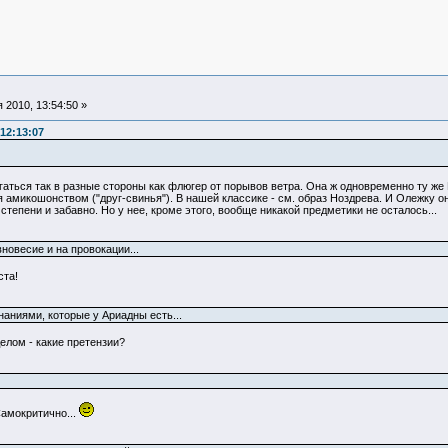
 2010, 13:54:50 »
12:13:07
ргаться так в разные стороны как флюгер от порывов ветра. Она ж одновременно ту же 
 амикошонством ("друг-свинья"). В нашей классике - см. образ Ноздрева. И Олежку он
 степени и забавно. Но у нее, кроме этого, вообще никакой предметики не осталось...
новесие и на провокации...
ста!
наниями, которые у Ариадны есть...
елом - какие претензии?
Самокритично...