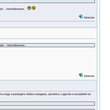
ря... своеобразные...
Записан
я... своеобразные...
Записан
ть воду и разводить бабьи скандалы, цепляясь к другим и оскорбляя их.