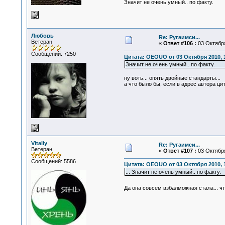
Значит не очень умный.. по факту.
Любовь
Re: Ругаимси...
Ветеран
«
Ответ #106 :
03 Октября
Сообщений: 7250
Цитата: OEOUO от 03 Октября 2010, 
Значит не очень умный.. по факту.
ну воть... опять двойные стандарты...
а что было бы, если в адрес автора цит
Vitaliy
Re: Ругаимси...
Ветеран
«
Ответ #107 :
03 Октября
Сообщений: 5586
Цитата: OEOUO от 03 Октября 2010, 
... Значит не очень умный.. по факту.
Да она совсем взбалможная стала... чт