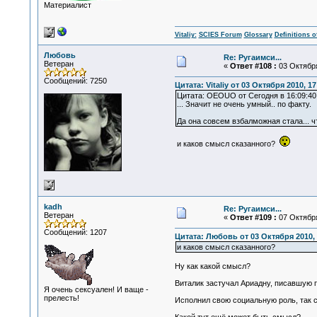
Материалист
Vitaliy:
SCIES Forum
Glossary
Definitions o
Любовь
Re: Ругаимси...
Ветеран
«
Ответ #108 :
03 Октября
Сообщений: 7250
Цитата: Vitaliy от 03 Октября 2010, 17
Цитата: OEOUO от Сегодня в 16:09:40
... Значит не очень умный.. по факту.
Да она совсем взбалможная стала... чт
и каков смысл сказанного?
kadh
Re: Ругаимси...
Ветеран
«
Ответ #109 :
07 Октября
Сообщений: 1207
Цитата: Любовь от 03 Октября 2010, 
и каков смысл сказанного?
Ну как какой смысл?
Виталик застучал Ариадну, писавшую
Я очень сексуален! И ваще -
прелесть!
Исполнил свою социальную роль, так ск