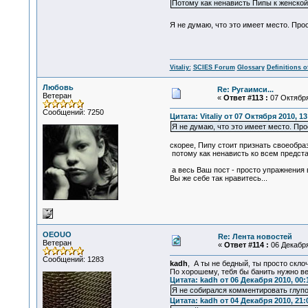
Потому как ненависть Пипы к женской
Я не думаю, что это имеет место. Про
Vitaliy:
SCIES Forum
Glossary
Definitions o
Любовь
Re: Ругаимси...
Ветеран
«
Ответ #113 :
07 Октября
Сообщений: 7250
Цитата: Vitaliy от 07 Октября 2010, 13
Я не думаю, что это имеет место. Про
скорее, Пипу стоит признать своеобра
потому как ненависть ко всем предста
а весь Ваш пост - просто упражнения 
Вы же себе так нравитесь...
OEOUO
Re: Лента новостей
Ветеран
«
Ответ #114 :
06 Декабря
Сообщений: 1283
kadh
, А ты не бедный, ты просто скло
По хорошему, тебя бы банить нужно ве
Цитата: kadh от 06 Декабря 2010, 00:
Я не собирался комментировать глуп
Цитата: kadh от 04 Декабря 2010, 21: