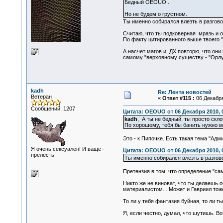
Бедный OEOUO...
Но не будем о грустном.
Ты именно собирался влезть в разгов
Считаю, что ты подковерная мразь и о
По факту цитированного выше твоего "
А насчет магов и ДХ повторю, что они
самому "верховному существу - "Орлу
kadh
Re: Лента новостей
Ветеран
«
Ответ #115 :
06 Декабря
Сообщений: 1207
Цитата: OEOUO от 06 Декабря 2010, 
kadh
, А ты не бедный, ты просто скл
По хорошему, тебя бы банить нужно в
Это - к Пипочке. Есть такая тема "Адм
Я очень сексуален! И ваще -
Цитата: OEOUO от 06 Декабря 2010, 
прелесть!
Ты именно собирался влезть в разгов
Претензия в том, что определение "с
Никто же не виноват, что ты делаешь 
материалистом... Может и Гавриил тож
То ли у тебя фантазия буйная, то ли т
Я, если честно, думал, что шутишь. Во