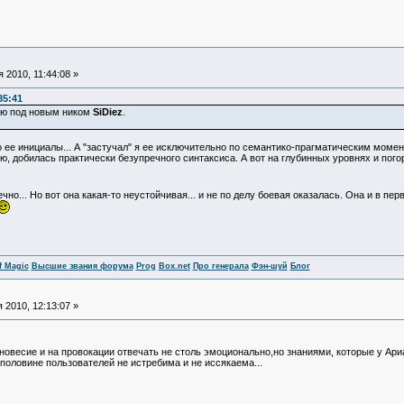
 2010, 11:44:08 »
35:41
шую под новым ником
SiDiеz
.
то ее инициалы... А "застучал" я ее исключительно по семантико-прагматическим момен
, добилась практически безупречного синтаксиса. А вот на глубинных уровнях и погор
чно... Но вот она какая-то неустойчивая... и не по делу боевая оказалась. Она и в пер
f Magic
Высшие звания форума
Prog
Box.net
Про генерала
Фэн-шуй
Блог
 2010, 12:13:07 »
овесие и на провокации отвечать не столь эмоционально,но знаниями, которые у Ариад
половине пользователей не истребима и не иссякаема...