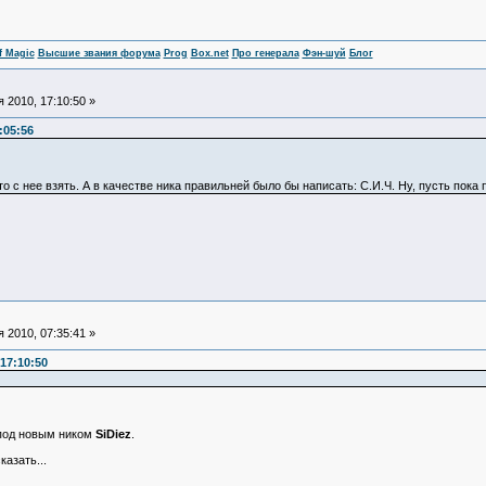
f Magic
Высшие звания форума
Prog
Box.net
Про генерала
Фэн-шуй
Блог
 2010, 17:10:50 »
:05:56
о с нее взять. А в качестве ника правильней было бы написать: С.И.Ч. Ну, пусть пока 
 2010, 07:35:41 »
17:10:50
 под новым ником
SiDiеz
.
азать...