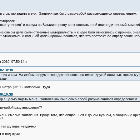
ор с целью задеть меня. Заявляя как бы с само-собой разумеющимся определением.
тморозок.
выступления" и наезда на Виталия прошу всех оценить твой снисходительный хамский 
 на самом деле были отменные материалисты и к идее бога относились с иронией, зна
" относились с большой долей иронии, понимая, что это абстрактное определение не
 2010, 07:50:14 »
06:10:38
очник и хам. На любом форуме твоя деятельность не имеет другой цели, как только мут
езде.
инистрации". С жалобами - туда.
06:10:38
ор с целью задеть меня. Заявляя как бы с само-собой разумеющимся определением.
амо-собой разумеющееся"?
очень смелые заявления. Вроде того, что общаешься с доном Хуаном, а заодно и с арх
е?
ы так шутишь неудачно.
т и подыграл.