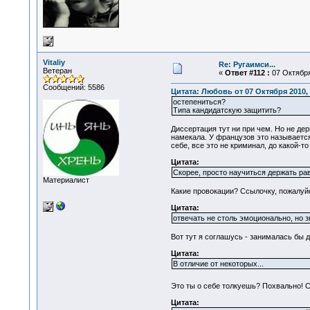
Vitaliy
Re: Ругаимси...
Ветеран
«
Ответ #112 :
07 Октября
Сообщений: 5586
Цитата: Любовь от 07 Октября 2010, 
остепениться?
Типа кандидатскую защитить?
Диссертация тут ни при чем. Но не де
намекала. У французов это называется
себе, все это не криминал, до какой-то
Цитата:
Скорее, просто научиться держать рав
Материалист
Какие провокации? Ссылочку, пожалуй
Цитата:
отвечать не столь эмоционально, но з
Вот тут я соглашусь - занималась бы д
Цитата:
В отличие от некоторых...
Это ты о себе толкуешь? Похвально! 
Цитата: