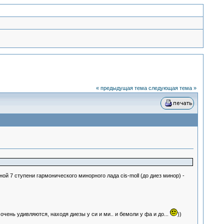
« предыдущая тема
следующая тема »
ой 7 ступени гармонического минорного лада cis-moll (до диез минор) -
чень удивляются, находя диезы у си и ми.. и бемоли у фа и до...
))