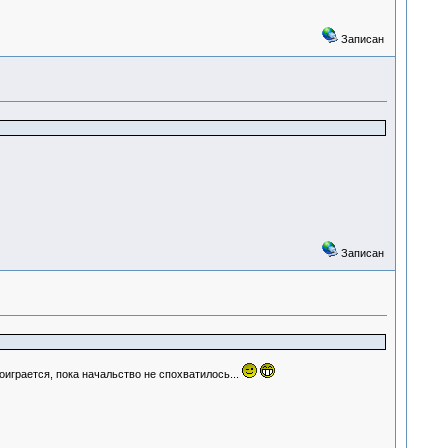
Записан
Записан
поиграется, пока начальство не спохватилось...