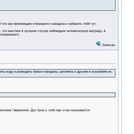
тон как провокацию очередного скандала и забанить тебя тут.
я, что мистики в лучшем случае наблюдали человеческую матрицу. А
познаваемого.
Записан
ить воду и разводить бабьи скандалы, цепляясь к другим и оскорбляя их.
ангелом Гавриилом. Дон Хуан у тебя при этом оказывается