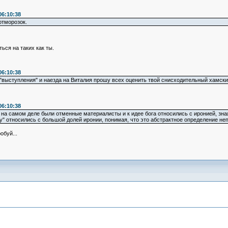
06:10:38
отморозок.
ься на таких как ты.
06:10:38
"выступления" и наезда на Виталия прошу всех оценить твой снисходительный хамский 
06:10:38
и на самом деле были отменные материалисты и к идее бога относились с иронией, зн
" относились с большой долей иронии, понимая, что это абстрактное определение не
обуй...