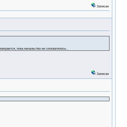
Записан
поиграется, пока начальство не спохватилось...
Записан