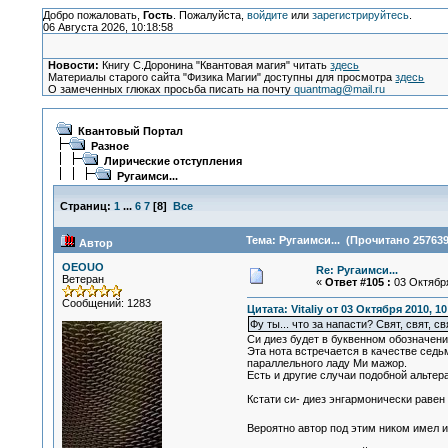
Добро пожаловать,
Гость
. Пожалуйста,
войдите
или
зарегистрируйтесь
.
06 Августа 2026, 10:18:58
Новости:
Книгу С.Доронина "Квантовая магия" читать
здесь
Материалы старого сайта "Физика Магии" доступны для просмотра
здесь
О замеченных глюках просьба писать на почту
quantmag@mail.ru
Квантовый Портал
Разное
Лирические отступления
Ругаимси...
Страниц:
1
...
6
7
[
8
]
Все
Тема: Ругаимси... (Прочитано 257639
Автор
OEOUO
Re: Ругаимси...
Ветеран
«
Ответ #105 :
03 Октября
Сообщений: 1283
Цитата: Vitaliy от 03 Октября 2010, 10
Фу ты... что за напасти? Свят, свят, свят
Си диез будет в буквенном обозначении
Эта нота встречается в качестве седьм
параллельного ладу Ми мажор.
Есть и другие случаи подобной альтера
Кстати си- диез энгармонически равен
Вероятно автор под этим ником имел им