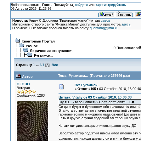
Добро пожаловать,
Гость
. Пожалуйста,
войдите
или
зарегистрируйтесь
.
06 Августа 2026, 11:23:36
Новости:
Книгу С.Доронина "Квантовая магия" читать
здесь
Материалы старого сайта "Физика Магии" доступны для просмотра
здесь
О замеченных глюках просьба писать на почту
quantmag@mail.ru
Квантовый Портал
Разное
0 Пользователей 
Лирические отступления
Ругаимси...
Страниц:
1
...
6
7
[
8
]
Все
Тема: Ругаимси... (Прочитано 257646 раз)
Автор
OEOUO
Re: Ругаимси...
Ветеран
«
Ответ #105 :
03 Октября 2010, 16:09:40
Сообщений: 1283
Цитата: Vitaliy от 03 Октября 2010, 10:36:38
Фу ты... что за напасти? Свят, свят, свят!... C#...
Си диез будет в буквенном обозначении his или h#
Эта нота встречается в качестве седьмой ступени 
гармонического минорного лада cis-moll (до диез 
Есть и другие случаи подобной альтерации звука с
Кстати си- диез энгармонически равен звуку ДО.
Вероятно автор под этим ником имел именно эту "
удивляются, находя диезы у си и ми.. и бемоли у ф