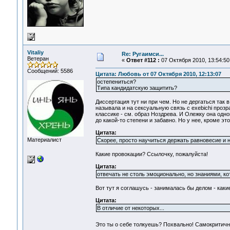
Vitaliy
Re: Ругаимси...
Ветеран
«
Ответ #112 :
07 Октября 2010, 13:54:50
Сообщений: 5586
Цитата: Любовь от 07 Октября 2010, 12:13:07
остепениться?
Типа кандидатскую защитить?
Диссертация тут ни при чем. Но не дергаться так
называла и на сексуальную связь с exebichi проз
классике - см. образ Ноздрева. И Олежку она одно
до какой-то степени и забавно. Но у нее, кроме эт
Цитата:
Материалист
Скорее, просто научиться держать равновесие и н
Какие провокации? Ссылочку, пожалуйста!
Цитата:
отвечать не столь эмоционально, но знаниями, ко
Вот тут я соглашусь - занималась бы делом - каки
Цитата:
В отличие от некоторых...
Это ты о себе толкуешь? Похвально! Самокритичн