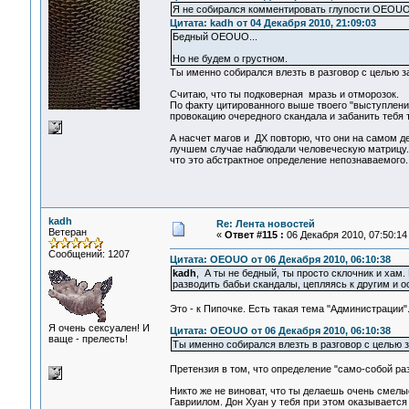
Я не собирался комментировать глупости OEOUO
Цитата: kadh от 04 Декабря 2010, 21:09:03
Бедный OEOUO...
Но не будем о грустном.
Ты именно собирался влезть в разговор с целью 
Считаю, что ты подковерная мразь и отморозок.
По факту цитированного выше твоего "выступления
провокацию очередного скандала и забанить тебя т
А насчет магов и ДХ повторю, что они на самом де
лучшем случае наблюдали человеческую матрицу. 
что это абстрактное определение непознаваемого
kadh
Re: Лента новостей
Ветеран
«
Ответ #115 :
06 Декабря 2010, 07:50:14
Сообщений: 1207
Цитата: OEOUO от 06 Декабря 2010, 06:10:38
kadh
, А ты не бедный, ты просто склочник и хам.
разводить бабьи скандалы, цепляясь к другим и о
Это - к Пипочке. Есть такая тема "Администрации".
Я очень сексуален! И
Цитата: OEOUO от 06 Декабря 2010, 06:10:38
ваще - прелесть!
Ты именно собирался влезть в разговор с целью
Претензия в том, что определение "само-собой р
Никто же не виноват, что ты делаешь очень смелы
Гавриилом. Дон Хуан у тебя при этом оказывается