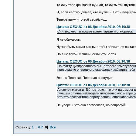
То ли у тебя фантазия буйная, то ли ты так шутиш
Я, если честно, думал, что шутишь. Вот и подыгра
Теперь вижу, что всё серьёзно...
Цитата: OEOUO от 06 Декабря 2010, 06:10:38
Считаю, что ты подковерная мразь и отморозок.
Я не обижаюсь.
Нужно быть таким как ты, чтобы обижаться на таки
Но я не такой. Извини, если что не так.
Цитата: OEOUO от 06 Декабря 2010, 06:10:38
По факту цитированного выше твоего "выступлени
провокацию очередного скандала и забанить тебя 
Это - к Пипочке. Пипа нас рассудит.
Цитата: OEOUO от 06 Декабря 2010, 06:10:38
А насчет магов и ДХ повторю, что они на самом д
лучшем случае наблюдали человеческую матрицу.
что это абстрактное определение непознаваемого
Не уверен, что она согласится, но попробуй...
Страниц:
1
...
6
7
[
8
]
Все