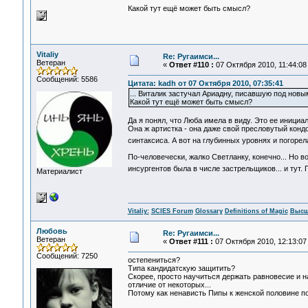
Какой тут ещё может быть смысл?
Vitaliy
Re: Ругаимси...
Ветеран
«
Ответ #110 :
07 Октября 2010, 11:44:08
Сообщений: 5586
Цитата: kadh от 07 Октября 2010, 07:35:41
... Виталик застучал Ариадну, писавшую под нов
Какой тут ещё может быть смысл?
Да я понял, что Люба имела в виду. Это ее инициа
Она ж артистка - она даже свой пресловутый конд
синтаксиса. А вот на глубинных уровнях и погоре
По-человечески, жалко Светланку, конечно... Но во
инсургентов была в числе застрельщиков... и тут. 
Материалист
Vitaliy:
SCIES Forum
Glossary
Definitions of Magic
Высш
Любовь
Re: Ругаимси...
Ветеран
«
Ответ #111 :
07 Октября 2010, 12:13:07
Сообщений: 7250
остепениться?
Типа кандидатскую защитить?
Скорее, просто научиться держать равновесие и н
отличие от некоторых...
Потому как ненависть Пипы к женской половине по