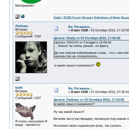
Материалист
Vitaliy:
SCIES Forum
Glossary
Definitions of Magic
Высш
Любовь
Re: Ругаимси...
Ветеран
«
Ответ #108 :
03 Октября 2010, 17:10:50
Сообщений: 7250
Цитата: Vitaliy от 03 Октября 2010, 17:05:56
Цитата: OEOUO от Сегодня в 16:09:40
... Значит не очень умный.. по факту.
Да она совсем взбалможная стала... что с нее взя
начальство не спохватилось...
и каков смысл сказанного?
kadh
Re: Ругаимси...
Ветеран
«
Ответ #109 :
07 Октября 2010, 07:35:41
Сообщений: 1207
Цитата: Любовь от 03 Октября 2010, 17:10:50
и каков смысл сказанного?
Ну как какой смысл?
Виталик застучал Ариадну, писавшую под новым 
Я очень сексуален! И
ваще - прелесть!
Исполнил свою социальную роль, так сказать...