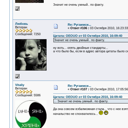
Значит не очень умный.. по факту.
Любовь
Re: Ругаимси...
Ветеран
«
Ответ #106 :
03 Октября 2010, 16:23:33
Сообщений: 7250
Цитата: OEOUO от 03 Октября 2010, 16:09:40
Значит не очень умный.. по факту.
ну воть... опять двойные стандарты...
а что было бы, если в адрес автора цитаты было ск
Vitaliy
Re: Ругаимси...
Ветеран
«
Ответ #107 :
03 Октября 2010, 17:05:56
Сообщений: 5586
Цитата: OEOUO от 03 Октября 2010, 16:09:40
... Значит не очень умный.. по факту.
Да она совсем взбалможная стала... что с нее взят
начальство не спохватилось...