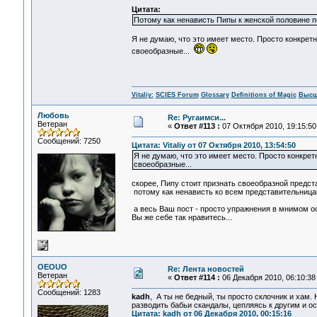
Цитата:
Потому как ненависть Пипы к женской половине п
Я не думаю, что это имеет место. Просто конкретн
своеобразные...
Vitaliy:
SCIES Forum
Glossary
Definitions of Magic
Высш
Любовь
Re: Ругаимси...
Ветеран
«
Ответ #113 :
07 Октября 2010, 19:15:50
Сообщений: 7250
Цитата: Vitaliy от 07 Октября 2010, 13:54:50
Я не думаю, что это имеет место. Просто конкрет
своеобразные...
скорее, Пипу стоит признать своеобразной предста
потому как ненависть ко всем представительницам
а весь Ваш пост - просто упражнения в мнимом ос
Вы же себе так нравитесь...
OEOUO
Re: Лента новостей
Ветеран
«
Ответ #114 :
06 Декабря 2010, 06:10:38
Сообщений: 1283
kadh
, А ты не бедный, ты просто склочник и хам.
разводить бабьи скандалы, цепляясь к другим и ос
Цитата: kadh от 06 Декабря 2010, 00:15:16