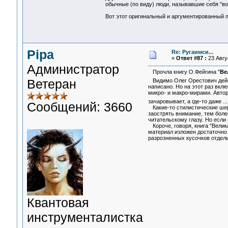
обычные (по виду) люди, называвшие себя "воз
Вот этот оригинальный и аргументированный п
Pipa
Re: Ругаимси...
«
Ответ #87 :
23 Авгус
Администратор
Прочла книгу О.Фейгина "
Ве
Ветеран
Видимо Олег Орестович дейс
написано. Но на этот раз вк
микро- и макро-мирами. Автор
зачаровывает, а где-то даже .
Сообщений: 3660
Какие-то стилистические шеро
заострять внимание, тем боле
читательскому глазу. Но если 
Короче, говоря, книга "Велик
материал изложен достаточно 
разрозненных кусочков отдель
Квантовая
инструменталистка