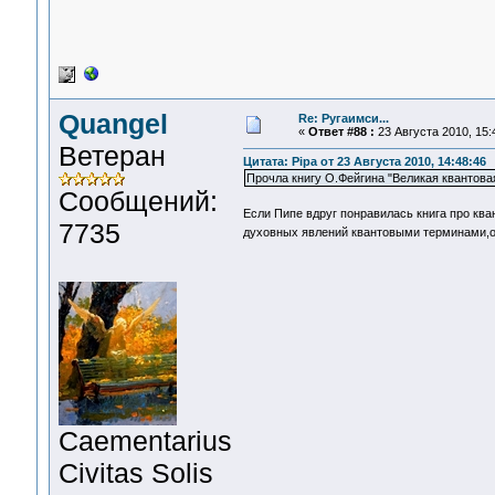
Quangel
Re: Ругаимси...
«
Ответ #88 :
23 Августа 2010, 15:
Ветеран
Цитата: Pipa от 23 Августа 2010, 14:48:46
Прочла книгу О.Фейгина "Великая квантова
Сообщений:
Если Пипе вдруг понравилась книга про кв
7735
духовных явлений квантовыми терминами,о
Сaementarius
Civitas Solis