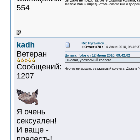
Вы даже не представляете, дорогой коллега, к
Желаю Вам и впредь столь благостно и добро
554
kadh
Re: Ругаимси...
«
Ответ #78 :
14 Июня 2010, 08:46:3
Ветеран
Цитата: folor от 12 Июня 2010, 09:42:02
Выслал, уважаемый коллега....
Сообщений:
Что-то не дошло, уважаемый коллега. Даже в "
1207
Я очень
сексуален!
И ваще -
прелесть!