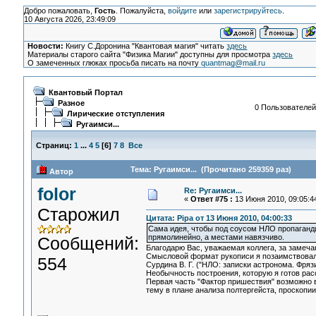
Добро пожаловать,
Гость
. Пожалуйста,
войдите
или
зарегистрируйтесь
.
10 Августа 2026, 23:49:09
Новости:
Книгу С.Доронина "Квантовая магия" читать
здесь
Материалы старого сайта "Физика Магии" доступны для просмотра
здесь
О замеченных глюках просьба писать на почту
quantmag@mail.ru
Квантовый Портал
Разное
0 Пользователей 
Лирические отступления
Ругаимси...
Страниц:
1
...
4
5
[
6
]
7
8
Все
Тема: Ругаимси... (Прочитано 259359 раз)
Автор
folor
Re: Ругаимси...
«
Ответ #75 :
13 Июня 2010, 09:05:4
Старожил
Цитата: Pipa от 13 Июня 2010, 04:00:33
Сама идея, чтобы под соусом НЛО пропаганди
прямолинейно, а местами навязчиво.
Сообщений:
Благодарю Вас, уважаемая коллега, за замечан
Смысловой формат рукописи я позаимствовал 
554
Сурдина В. Г. ("НЛО: записки астронома. Фрязин
Необычность построения, которую я готов расс
Первая часть "Фактор пришествия" возможно в
тему в плане анализа полтергейста, проскопии