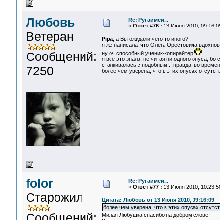
Любовь
Re: Ругаимси...
«
Ответ #76 :
13 Июня 2010, 09:16:0
Ветеран
Pipa
, а Вы ожидали чего-то иного?
я же написала, что Олега Орестовича вдохнови
Сообщений:
ну оч способный ученик-копирайтер
я все это знала, не читая ни одного опуса, бо
сталкивалась с подобным... правда, во времен
7250
более чем уверена, что в этих опусах отсутст
folor
Re: Ругаимси...
«
Ответ #77 :
13 Июня 2010, 10:23:5
Старожил
Цитата: Любовь от 13 Июня 2010, 09:16:09
более чем уверена, что в этих опусах отсутст
Сообщений:
Милая Любушка спасибо на добром слове!