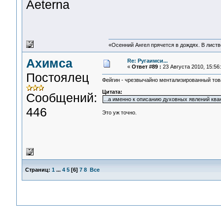
Aeterna
«Осенний Ангел прячется в дождях. В листве
Ахимса
Re: Ругаимси...
«
Ответ #89 :
23 Августа 2010, 15:56:
Постоялец
Фейгин - чрезвычайно ментализированный това
Цитата:
Сообщений:
...а именно к описанию духовных явлений ква
446
Это уж точно.
Страниц:
1
...
4
5
[
6
]
7
8
Все