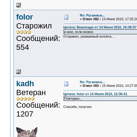
folor
Re: Ругаимси...
«
Ответ #82 :
14 Июня 2010, 17:25:1
Старожил
Цитата: Beaverage от 14 Июня 2010, 16:36:57
и мне, если можно
Сообщений:
Отправил, уважаемый коллега....
554
kadh
Re: Ругаимси...
«
Ответ #83 :
15 Июня 2010, 14:27:5
Ветеран
Цитата: folor от 14 Июня 2010, 12:36:41
Повторил...
Сообщений:
Спасибо, получил.
1207