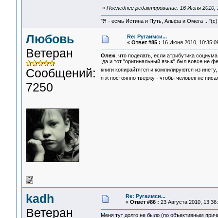
«
Последнее редактирование: 16 Июня 2010, 1
"Я - есмь Истина и Путь, Альфа и Омега ..."(с)
Любовь
Re: Ругаимси...
«
Ответ #85 :
16 Июня 2010, 10:35:0
Ветеран
Олеж
, что поделать, если атрибутика социума
да и тот "оригинальный язык" был вовсе не фе
Сообщений:
книги копирайтятся и компилируются из инету,
я ж постоянно твержу - чтобы человек не пис
7250
kadh
Re: Ругаимси...
«
Ответ #86 :
23 Августа 2010, 13:36:
Ветеран
Меня тут долго не было (по объективным причи