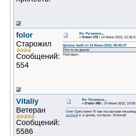
folor
Re: Ругаимси...
«
Ответ #79 :
14 Июня 2010, 12:36:4
Старожил
Цитата: kadh от 14 Июня 2010, 08:46:37
Что-то не дошло
Сообщений:
Повторил...
554
Vitaliy
Re: Ругаимси...
«
Ответ #80 :
14 Июня 2010, 15:59:
Ветеран
Олег Орестович! Я там послал вам письмец
которой
я, в целом, согласен. Успехов!
Сообщений:
5586