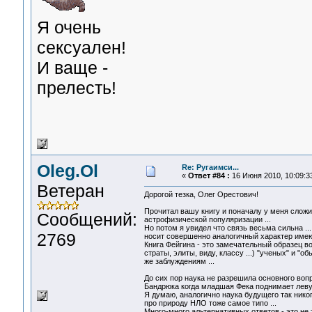
Я очень
сексуален!
И ваще -
прелесть!
Oleg.Ol
Re: Ругаимси...
«
Ответ #84 :
16 Июня 2010, 10:09:3
Ветеран
Дорогой тезка, Олег Орестович!
Прочитал вашу книгу и поначалу у меня слож
Сообщений:
астрофизической популяризации ...
Но потом я увидел что связь весьма сильна ..
2769
носит совершенно аналогичный характер имею
Книга Фейгина - это замечательный образец в
страты, элиты, виду, классу ...) "ученых" и "
же заблуждениям ...
До сих пор наука не разрешила основного вопро
Бандрюка когда младшая Фека поднимает левую
Я думаю, аналогично наука будущего так никогд
про природу НЛО тоже самое типо ...
Много-много альтернативных ответов - это не т