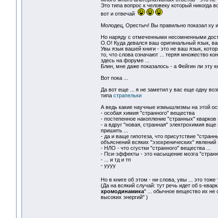
Это типа вопрос к человеку который никогда в
вот и отвечай
Молодец, Орестыч! Вы правильно показал ху из
Но наряду с отмеченными несомненными досто
O.O! Куда девался ваш оригинальный язык, ва
Увы язык вашей книги - это не ваш язык, котор
то, что слова означают ... теряя множество ко
здесь на форуме ...
Блин, мне даже показалось - а Фейгин ли эту 
Вот пока ...
Да вот еще ... я не заметил у вас еще одну в
типа
страпельки
А ведь какие научные измышлизмы на этой ос
- особая химия "странного" вещества
- постепенное накопление "странных" кварко
- а вдруг "новая, странная" электрохимия вщ
пришить ...
- да и ваще гипотеза, что присутствие "стран
объяснений всяких "эзохренических" явлений - 
- НЛО - что сгустки "странного" вещества ...
- Пси-эффекты - это насыщение мозга "стра
- ... и тд и тп
- уууу
Но в книге об этом - ни слова, увы ... это то
(Да на всякий случай: тут речь идет об s-ква
хромодинамика
" ... обычное вещество их н
высоких энергий" )