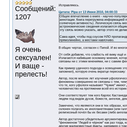
Исправляюсь.
Сообщений:
Цитата: Pipa от 13 Июня 2010, 04:00:33
1207
Общее впечатление о книге - научно-популярн
аннотации. Книга перегружена информацией п
солнечную активность). Логическую связь меж
астрономические сведения излагаются общим 
эту связь можно указать, автор этого не дела
Сама идея, чтобы под соусом НЛО пропаганди
прямолинейно, а местами навязчиво.
Я очень
В общих чертах, согласен с Пипой. И во много
От себя добавлю, что слабость её вижу ещё и 
сексуален!
Излагаются набившие оскомину мнения, которы
связаны ни с этими мнениями, ни с самим фе
И ваще -
Как пример удачного подхода к освещению это
запомнил), которую очень вкратце перескажу:
прелесть!
Автор, после многих лет изучения уфологичес
феномены совершенно не связаны с тем, чему 
что те, кого уфологи называют "Чужие" имеют
человечество на протяжении всей его истории
Они соответствуют тем кого Карлос Кастанеда
людям под видом духов, божеств, ангелов, демо
Замечено, что являются они в тех образах, к
склонен полагать их инопланетянами (или гал
религиозный почёл бы их бесами (либо ангелам
Автор достаточно убедительно аргументирова
"феноменом "Людей в чёрном" как раз тогда, 
другие малоизвестные факты, например о том,