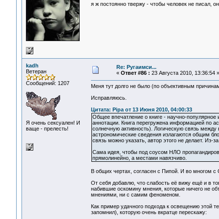
я ж постоянно твержу - чтобы человек не писал,
kadh
Re: Ругаимси...
Ветеран
«
Ответ #86 :
23 Августа 2010, 13:36:54 
Сообщений: 1207
Меня тут долго не было (по объективным причинам
Исправляюсь.
Цитата: Pipa от 13 Июня 2010, 04:00:33
Общее впечатление о книге - научно-популярное и
Я очень сексуален! И
аннотации. Книга перегружена информацией по ас
ваще - прелесть!
солнечную активность). Логическую связь между 
астрономические сведения излагаются общим блок
связь можно указать, автор этого не делает. Из-з
Сама идея, чтобы под соусом НЛО пропагандиров
прямолинейно, а местами навязчиво.
В общих чертах, согласен с Пипой. И во многом с 
От себя добавлю, что слабость её вижу ещё и в то
набившие оскомину мнения, которые ничего не объ
мнениями, ни с самим феноменом.
Как пример удачного подхода к освещению этой те
запомнил), которую очень вкратце перескажу: