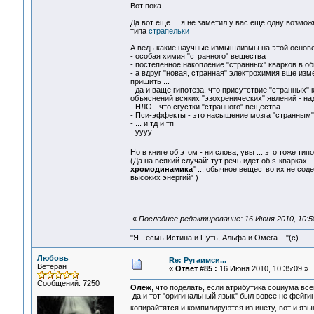
Вот пока ...
Да вот еще ... я не заметил у вас еще одну возмо
типа
страпельки
А ведь какие научные измышлизмы на этой основе
- особая химия "странного" вещества
- постепенное накопление "странных" кварков в 
- а вдруг "новая, странная" электрохимия вще из
пришить ...
- да и ваще гипотеза, что присутствие "странных"
объяснений всяких "эзохренических" явлений - надо
- НЛО - что сгустки "странного" вещества ...
- Пси-эффекты - это насыщение мозга "странным
- ... и тд и тп
- уууу
Но в книге об этом - ни слова, увы ... это тоже т
(Да на всякий случай: тут речь идет об s-кварках
хромодинамика
" ... обычное вещество их не со
высоких энергий" )
«
Последнее редактирование: 16 Июня 2010, 10:58
"Я - есмь Истина и Путь, Альфа и Омега ..."(с)
Любовь
Re: Ругаимси...
Ветеран
«
Ответ #85 :
16 Июня 2010, 10:35:09 »
Сообщений: 7250
Олеж
, что поделать, если атрибутика социума все
да и тот "оригинальный язык" был вовсе не фейгинс
копирайтятся и компилируются из инету, вот и язы