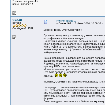
Я очень сексуален! И
ваще - прелесть!
Oleg.Ol
Re: Ругаимси...
Ветеран
«
Ответ #84 :
16 Июня 2010, 10:09:33 »
Сообщений: 2769
Дорогой тезка, Олег Орестович!
Прочитал вашу книгу и поначалу у меня сложилос
астрофизической популяризации ...
Но потом я увидел что связь весьма сильна ... и 
носит совершенно аналогичный характер имеющий 
Книга Фейгина - это замечательный образец воотч
элиты, виду, классу ...) "ученых" и "обывателей"
заблуждениям ...
До сих пор наука не разрешила основного вопроса 
Бандрюка когда младшая Фека поднимает левую ног
Я думаю, аналогично наука будущего так никогда и 
природу НЛО тоже самое типо ...
Много-много альтернативных ответов - это не тольк
Это типа вопрос к человеку который никогда вообщ
отвечай
Молодец, Орестыч! Вы правильно показал ху из ху 
Но наряду с отмеченными несомненными достоинст
O.O! Куда девался ваш оригинальный язык, ваш л
Увы язык вашей книги - это не ваш язык, который я
что слова означают ... теряя множество контекстны
форуме ...
Блин, мне даже показалось - а Фейгин ли эту книг