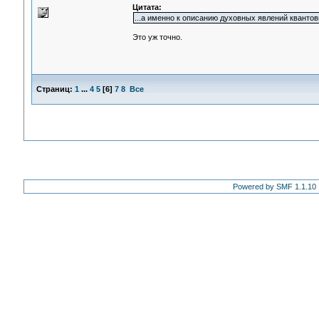
Цитата:
...а именно к описанию духовных явлений квантов
Это уж точно.
Страниц:
1
...
4
5
[
6
]
7
8
Все
Powered by SMF 1.1.10