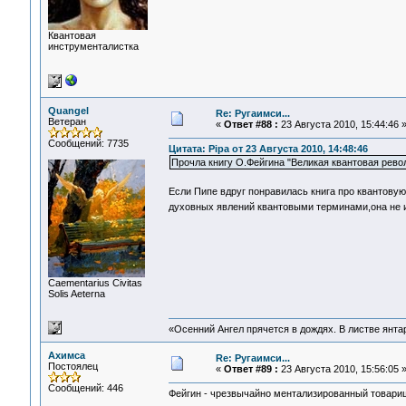
Квантовая
инструменталистка
Quangel
Re: Ругаимси...
Ветеран
«
Ответ #88 :
23 Августа 2010, 15:44:46 
Сообщений: 7735
Цитата: Pipa от 23 Августа 2010, 14:48:46
Прочла книгу О.Фейгина "Великая квантовая рево
Если Пипе вдруг понравилась книга про квантову
духовных явлений квантовыми терминами,она не 
Сaementarius Civitas
Solis Aeterna
«Осенний Ангел прячется в дождях. В листве янтарн
Ахимса
Re: Ругаимси...
Постоялец
«
Ответ #89 :
23 Августа 2010, 15:56:05 
Сообщений: 446
Фейгин - чрезвычайно ментализированный товарищ.