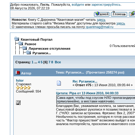
Добро пожаловать,
Гость
. Пожалуйста,
войдите
или
зарегистрируйтесь
.
08 Августа 2026, 07:22:19
Новости:
Книгу С.Доронина "Квантовая магия" читать
здесь
Материалы старого сайта "Физика Магии" доступны для просмотра
здесь
О замеченных глюках просьба писать на почту
quantmag@mail.ru
Квантовый Портал
Разное
0 Пользователей
Лирические отступления
Ругаимси...
Страниц:
1
...
4
5
[
6
]
7
8
Все
Тема: Ругаимси... (Прочитано 258274 раз)
Автор
folor
Re: Ругаимси...
Старожил
«
Ответ #75 :
13 Июня 2010, 09:05:44 »
Сообщений: 554
Цитата: Pipa от 13 Июня 2010, 04:00:33
Сама идея, чтобы под соусом НЛО пропагандиров
прямолинейно, а местами навязчиво.
Благодарю Вас, уважаемая коллега, за замечания, 
Смысловой формат рукописи я позаимствовал в зн
Г. ("НЛО: записки астронома. Фрязино: Век 2, 2007"
Необычность построения, которую я готов рассматр
часть "Фактор пришествия" возможно выйдет в кон
анализа полтергейста, проскопии и квантового соз