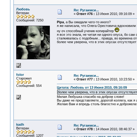
Любовь
Re: Ругаимси...
Ветеран
«
Ответ #76 :
13 Июня 2010, 09:16:09 »
Сообщений: 7250
Pipa
, а Вы ожидали чего-то иного?
я же написала, что Олега Орестовича вдохновили В
ну оч способный ученик-копирайтер
я все это знала, не читая ни одного опуса, бо сам
сталкивалась с подобным... правда, во времена от
более чем уверена, что в этих опусах отсутствует
folor
Re: Ругаимси...
Старожил
«
Ответ #77 :
13 Июня 2010, 10:23:50 »
Сообщений: 554
Цитата: Любовь от 13 Июня 2010, 09:16:09
более чем уверена, что в этих опусах отсутствует
Милая Любушка спасибо на добром слове!
Вы даже не представляете, дорогой коллега, как я
Желаю Вам и впредь столь благостно и доброжела
kadh
Re: Ругаимси...
Ветеран
«
Ответ #78 :
14 Июня 2010, 08:46:37 »
Сообщений: 1207