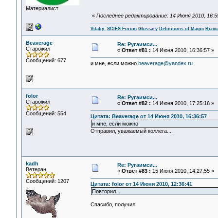
Материалист
«
Последнее редактирование: 14 Июня 2010, 16:55:
Vitaliy:
SCIES Forum
Glossary
Definitions of Magic
Высш
Beaverage
Re: Ругаимси...
Старожил
«
Ответ #81 :
14 Июня 2010, 16:36:57 »
Сообщений: 677
и мне, если можно
beaverage@yandex.ru
folor
Re: Ругаимси...
Старожил
«
Ответ #82 :
14 Июня 2010, 17:25:16 »
Сообщений: 554
Цитата: Beaverage от 14 Июня 2010, 16:36:57
и мне, если можно
Отправил, уважаемый коллега....
kadh
Re: Ругаимси...
Ветеран
«
Ответ #83 :
15 Июня 2010, 14:27:55 »
Сообщений: 1207
Цитата: folor от 14 Июня 2010, 12:36:41
Повторил...
Спасибо, получил.