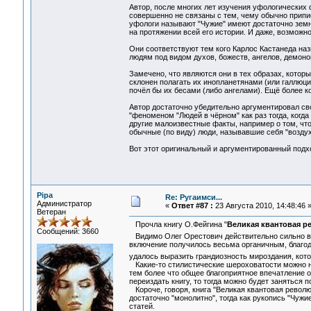
Автор, после многих лет изучения уфологических
совершенно не связаны с тем, чему обычно приписы
уфологи называют "Чужие" имеют достаточно земн
на протяжении всей его истории. И даже, возможн
Они соответствуют тем кого Карлос Кастанеда наз
людям под видом духов, божеств, ангелов, демонов,
Замечено, что являются они в тех образах, котор
склонен полагать их инопланетянами (или галлюц
почёл бы их бесами (либо ангелами). Ещё более ко
Автор достаточно убедительно аргументировал с
"феноменом "Людей в чёрном" как раз тогда, когд
другие малоизвестные факты, например о том, что
обычные (по виду) люди, называвшие себя "воздух
Вот этот оригинальный и аргументированный подхо
Pipa
Re: Ругаимси...
Администратор
«
Ответ #87 :
23 Августа 2010, 14:48:46 
Ветеран
Прочла книгу О.Фейгина "
Великая квантовая р
Сообщений: 3660
Видимо Олег Орестович действительно сильно 
включение получилось весьма органичным, благо
удалось выразить грандиозность мироздания, котор
Какие-то стилистические шероховатости можно найт
тем более что общее благоприятное впечатление о
переиздать книгу, то тогда можно будет заняться п
Короче, говоря, книга "Великая квантовая револю
достаточно "монолитно", тогда как рукопись "Чужи
статей.