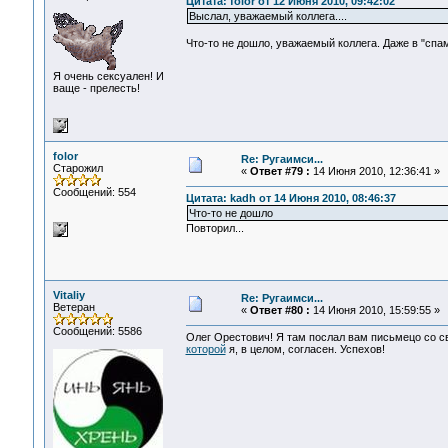
Цитата: folor от 12 Июня 2010, 09:42:02
Выслал, уважаемый коллега....
Что-то не дошло, уважаемый коллега. Даже в "спа
Я очень сексуален! И
ваще - прелесть!
folor
Re: Ругаимси...
Старожил
«
Ответ #79 :
14 Июня 2010, 12:36:41 »
Сообщений: 554
Цитата: kadh от 14 Июня 2010, 08:46:37
Что-то не дошло
Повторил...
Vitaliy
Re: Ругаимси...
Ветеран
«
Ответ #80 :
14 Июня 2010, 15:59:55 »
Сообщений: 5586
Олег Орестович! Я там послал вам письмецо со с
которой
я, в целом, согласен. Успехов!