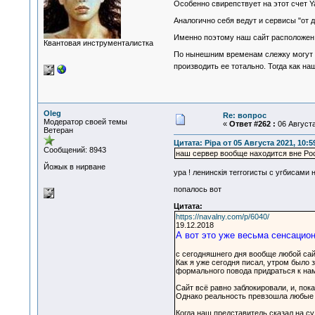
Особенно свирепствует на этот счет Y
Аналогично себя ведут и сервисы "от
Именно поэтому наш сайт расположен 
Квантовая инструменталистка
По нынешним временам слежку могут ос
производить ее тотально. Тогда как н
Oleg
Re: вопрос
Модератор своей темы
«
Ответ #262 :
06 Августа
Ветеран
Цитата: Pipa от 05 Августа 2021, 10:5
Сообщений: 8943
наш сервер вообще находится вне Рос
Йожык в нирване
ура ! ленинскiя теrrогисты с уrбисами 
попалось вот
Цитата:
https://navalny.com/p/6040/
19.12.2018
А вот это уже весьма сенсацио
с сегодняшнего дня вообще любой сай
Как я уже сегодня писал, утром было
формального повода придраться к нам
Сайт всё равно заблокировали, и, по
Однако реальность превзошла любые 
Когда наш представитель сказал на с