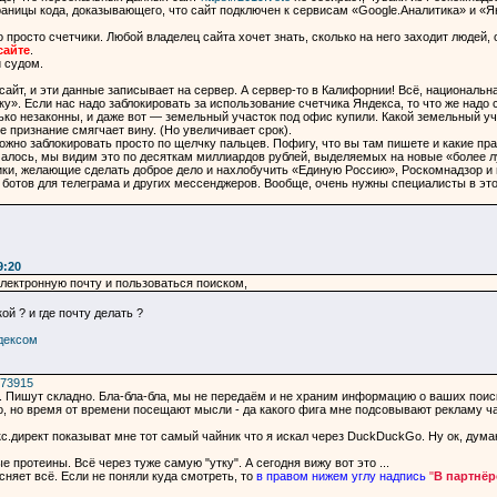
раницы кода, доказывающего, что сайт подключен к сервисам «Google.Аналитика» и «Я
то просто счетчики. Любой владелец сайта хочет знать, сколько на него заходит людей
сайте
.
 судом.
айт, и эти данные записывает на сервер. А сервер-то в Калифорнии! Всё, национальна
». Если нас надо заблокировать за использование счетчика Яндекса, то что же надо 
ько незаконны, и даже вот — земельный участок под офис купили. Какой земельный уча
 признание смягчает вину. (Но увеличивает срок).
ожно заблокировать просто по щелчку пальцев. Пофигу, что вы там пишете и какие прав
алось, мы видим это по десяткам миллиардов рублей, выделяемых на новые «более л
ки, желающие сделать доброе дело и нахлобучить «Единую Россию», Роскомнадзор и в
ботов для телеграма и других мессенджеров. Вообще, очень нужны специалисты в этой
9:20
электронную почту и пользоваться поиском,
ой ? и где почту делать ?
дексом
673915
. Пишут складно. Бла-бла-бла, мы не передаём и не храним информацию о ваших поис
о, но время от времени посещают мысли - да какого фига мне подсовывают рекламу чай
с.директ показыват мне тот самый чайник что я искал через DuckDuckGo. Ну ок, думаю
 протеины. Всё через туже самую "утку". А сегодня вижу вот это ...
ясняет всё. Если не поняли куда смотреть, то
в правом нижем углу надпись
"
В партнёр