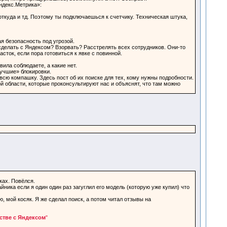
ндекс.Метрика»:
, откуда и тд. Поэтому ты подключаешься к счетчику. Техническая штука,
я безопасность под угрозой.
сделать с Яндексом? Взорвать? Расстрелять всех сотрудников. Они-то
сток, если пора готовиться к явке с повинной.
ила соблюдаете, а какие нет.
учшие» блокировки.
сю компашку. Здесь пост об их поиске для тех, кому нужны подробности.
 области, которые проконсультируют нас и объяснят, что там можно
ках. Повёлся.
ника если я один один раз загуглил его модель (которую уже купил) что
, мой косяк. Я же сделал поиск, а потом читал отзывы на
стве с Яндексом
"