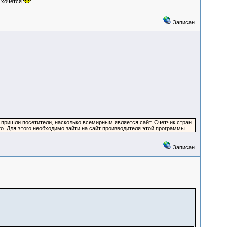
е хочется
.
Записан
м пришли посетители, насколько всемирным является сайт. Счетчик стран
сто. Для этого необходимо зайти на сайт производителя этой программы
Записан