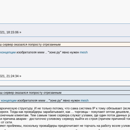
21, 18:15:06 »
аш сервер оказался попросту отрезанным
т
концепции
изобретателя www .. "зоне.ру" явно нужен
mesh
21, 21:24:34 »
аш сервер оказался попросту отрезанным
т
концепции
изобретателя www .. "зоне.ру" явно нужен
mesh
ическую структуру. И не только потому, что сама система IP к тому обязывает (всяк 
оги. Тогда как провайдеры зарабатывают, как ... торговцы - покупают оптом дешевле, 
 конечным клиентам. Тем самым такие сервера служат узлами, где один поток данных 
 и причина аварии - достаточно узловому серверу выйти из строя (причем причиной т
от сети.
т проблемы, поскольку провайдеры предпочитают не торчать на работу возле узловог