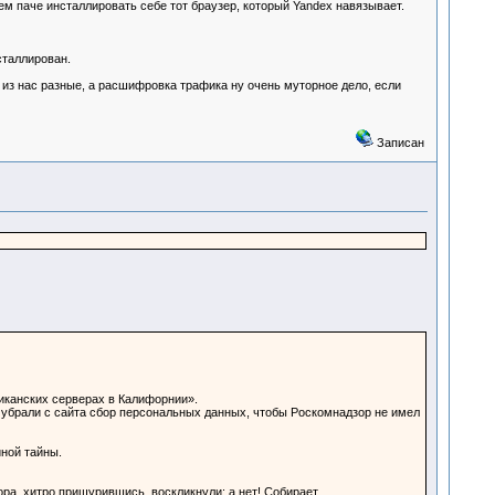
ем паче инсталлировать себе тот браузер, который Yandex навязывает.
сталлирован.
 из нас разные, а расшифровка трафика ну очень муторное дело, если
Записан
иканских серверах в Калифорнии».
ы убрали с сайта сбор персональных данных, чтобы Роскомнадзор не имел
йной тайны.
ра, хитро прищурившись, воскликнули: а нет! Собирает.