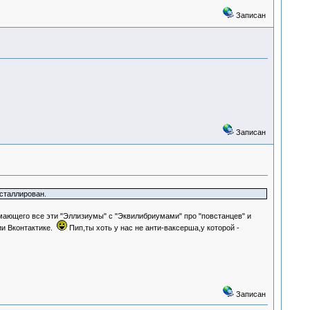
Записан
Записан
сталлирован.
ающего все эти "Эллизиумы" с "Эквилибриумами" про "повстанцев" и
ии Вконтактике.
Пип,ты хоть у нас не анти-ваксерша,у которой -
Записан