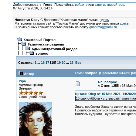
Добро пожаловать,
Гость
. Пожалуйста,
войдите
или
зарегистрируйтесь
.
07 Августа 2026, 08:24:14
Новости:
Книгу С.Доронина "Квантовая магия" читать
здесь
Материалы старого сайта "Физика Магии" доступны для просмотра
здесь
О замеченных глюках просьба писать на почту
quantmag@mail.ru
Квантовый Портал
Технические разделы
Административный раздел
вопрос
Страниц:
1
...
16
17
[
18
]
19
20
...
23
Все
Тема: вопрос (Прочитано 543086 раз
Автор
Pipa
Re: вопрос
Администратор
«
Ответ #255 :
15 Мая 20
Ветеран
Цитата: Oleg от 15 Мая 2021, 14:28:20
Сообщений: 3660
15 мая суббота - с утра сайт упал и 
Знаю, проблема была на линии из-за ч
Прошлось набраться терпения и ждать, 
Боялась худшего - суббота и воскресен