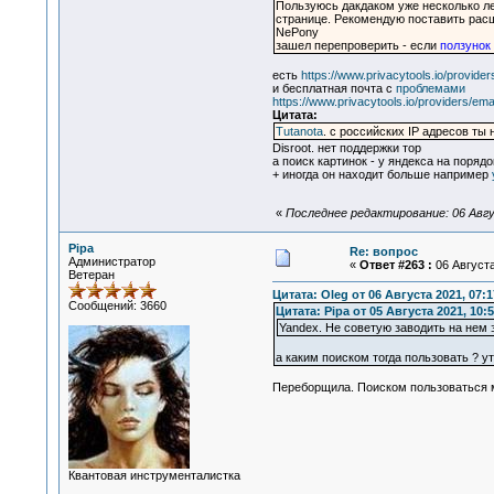
Пользуюсь дакдаком уже несколько ле
странице. Рекомендую поставить ра
NePony
зашел перепроверить - если
ползунок
есть
https://www.privacytools.io/provide
и бесплатная почта с
проблемами
https://www.privacytools.io/providers/emai
Цитата:
Tutanota
. с российских IP адресов ты
Disroot. нет поддержки тор
а поиск картинок - у яндекса на порядо
+ иногда он находит больше например
«
Последнее редактирование: 06 Авгу
Pipa
Re: вопрос
Администратор
«
Ответ #263 :
06 Августа
Ветеран
Цитата: Oleg от 06 Августа 2021, 07:1
Сообщений: 3660
Цитата: Pipa от 05 Августа 2021, 10:
Yandex. Не советую заводить на нем 
а каким поиском тогда пользовать ? ут
Переборщила. Поиском пользоваться 
Квантовая инструменталистка