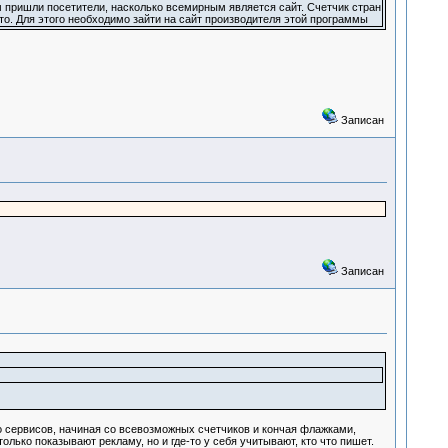
ам пришли посетители, насколько всемирным является сайт. Счетчик стран
то. Для этого необходимо зайти на сайт производителя этой программы
Записан
Записан
о сервисов, начиная со всевозможных счетчиков и кончая флажками,
ько показывают рекламу, но и где-то у себя учитывают, кто что пишет.