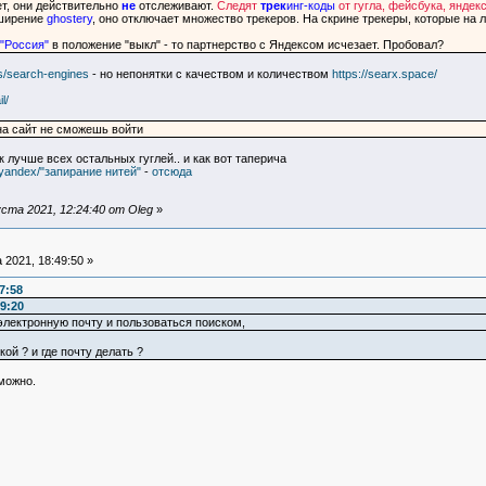
т, они действительно
не
отслеживают.
Следят
трек
инг-коды
от гугла, фейсбука, яндек
сширение
ghostery
, оно отключает множество трекеров. На скрине трекеры, которые на
 "Россия"
в положение "выкл" - то партнерство с Яндексом исчезает. Пробовал?
rs/search-engines
- но непонятки с качеством и количеством
https://searx.space/
l/
 на сайт не сможешь войти
к лучше всех остальных гуглей.. и как вот таперича
yandex/"запирание нитей"
-
отсюда
ста 2021, 12:24:40 от Oleg
»
 2021, 18:49:50 »
7:58
59:20
электронную почту и пользоваться поиском,
кой ? и где почту делать ?
можно.