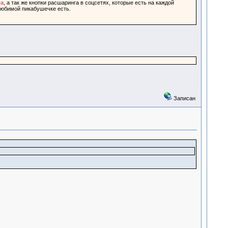
са
, а так же кнопки расшаринга в соцсетях, которые есть на каждой
 любимой пикабушечке есть.
Записан