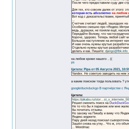
После чего предоставили суду две ст
Для тех, кто совсем далек от этого: э
которая есть абсолютно
на любом 
Вот код с доказательствами, принятый
...
Счетчик считает людей, зашедших на с
Особенно смешно про «Яндекс.Метрику
ведь, дурашки, не поняли ещё, наскол
Передайте Воложу, что чистосердечное
Короче, здорово. Теперь любой сайт м
Большое наступление на интернет нач
И нам очень нужны крутые разработчи
Отдельно нужны крутые разработчики 
делать и как. Пишите:
django@fbk.info
на любом кроме нашего .. ((
ps
Цитата: Pipa от 05 Августа 2021, 10:5
Yandex. Не советую заводить на нем 
а каким поиском тогда пользовать ? утк
google/duckduckgo В партнёрстве с Ян
Цитата:
https://pikabu.ru/stor…st_v_internete_5
Решил сменить поиск на
DuckDuckGo
Не то что бы я параноик или мне жалк
бы почитать отзывы.
Но захожу на Пикабу и вижу что Яндек
Яндекс.маркете.
Пару дней назад поискал сывороточные
Зашёл снова на утку... Что ж, это объ
... Weedmac