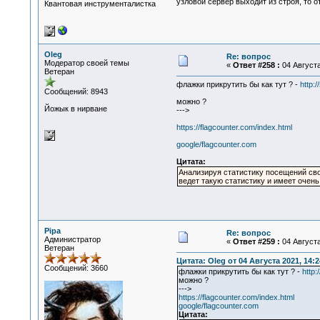
узловой сервер выходит из строя, то о
Квантовая инструменталистка
Oleg
Re: вопрос
Модератор своей темы
«
Ответ #258 :
04 Августа
Ветеран
флажки прикрутить бы как тут ? -
http:/
Сообщений: 8943
можно ?
Йожык в нирване
--->
https://flagcounter.com/index.html
google/flagcounter.com
Цитата:
Анализируя статистику посещений свое
ведет такую статистику и имеет очен
Pipa
Re: вопрос
Администратор
«
Ответ #259 :
04 Августа
Ветеран
Цитата: Oleg от 04 Августа 2021, 14:2
Сообщений: 3660
флажки прикрутить бы как тут ? -
http:
можно ?
--->
https://flagcounter.com/index.html
google/flagcounter.com
Цитата: