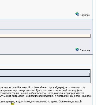
Записан
Записан
получает свой номер IP от ближайшего провайдера), но и потому, что
а продают в розницу дороже. Для этого они ставят свой сервер (или
размножается на несколько/множество. Тогда как наш сервер является
ому может быть даже не физическая поломка, а программный сбой), как все
о сервера, а рулить им дистанционно из дома. Однако когда такой