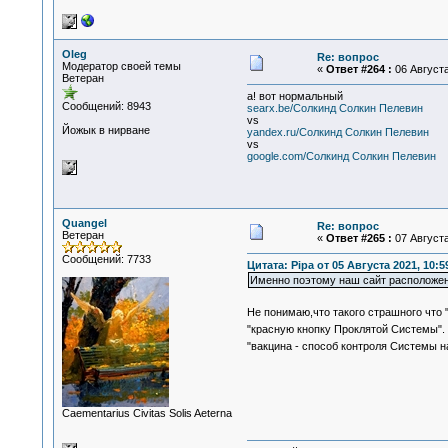
Oleg
Re: вопрос
Модератор своей темы
«
Ответ #264 :
06 Августа
Ветеран
а! вот нормальный
Сообщений: 8943
searx.be/Солкинд Солкин Пелевин
vs
Йожык в нирване
yandex.ru/Солкинд Солкин Пелевин
vs
google.com/Солкинд Солкин Пелевин
Quangel
Re: вопрос
Ветеран
«
Ответ #265 :
07 Августа
Сообщений: 7733
Цитата: Pipa от 05 Августа 2021, 10:5
Именно поэтому наш сайт расположен 
Не понимаю,что такого страшного что 
"красную кнопку Проклятой Системы"
"вакцина - способ контроля Системы 
Сaementarius Civitas Solis Aeterna