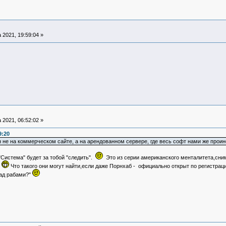
 2021, 19:59:04 »
 2021, 06:52:02 »
9:20
не на коммерческом сайте, а на арендованном сервере, где весь софт нами же проин
"Система" будет за тобой "следить".
Это из серии американского менталитета,сним
.
Что такого они могут найти,если даже Порнхаб - официально открыт по регистрац
над рабами?"