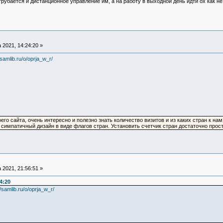
трубается и дистанционное управление им, а на работу в выходной день идти ох как н
 2021, 14:24:20 »
/samlib.ru/o/oprja_w_r/
го сайта, очень интересно и полезно знать количество визитов и из каких стран к на
ь симпатичный дизайн в виде флагов стран. Установить счетчик стран достаточно про
 2021, 21:56:51 »
4:20
//samlib.ru/o/oprja_w_r/