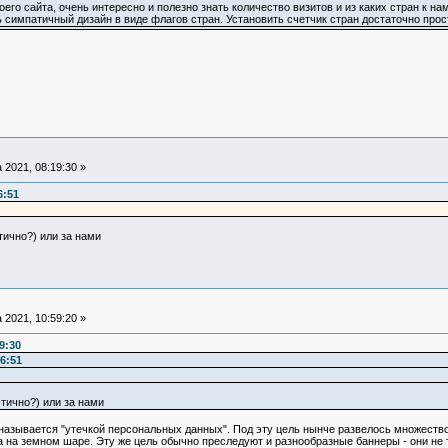
его сайта, очень интересно и полезно знать количество визитов и из каких стран к н
ь симпатичный дизайн в виде флагов стран. Установить счетчик стран достаточно прос
 2021, 08:19:30 »
6:51
тично?) или за нами
 2021, 10:59:20 »
9:30
56:51
тично?) или за нами
 называется "утечкой персональных данных". Под эту цель нынче развелось множеств
а земном шаре. Эту же цель обычно преследуют и разнообразные баннеры - они не тол