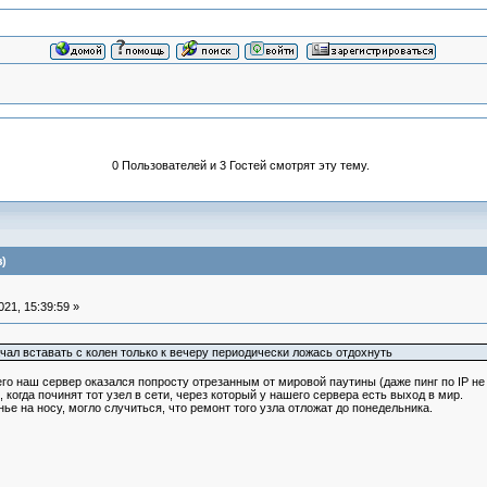
0 Пользователей и 3 Гостей смотрят эту тему.
)
21, 15:39:59 »
начал вставать с колен только к вечеру периодически ложась отдохнуть
его наш сервер оказался попросту отрезанным от мировой паутины (даже пинг по IP не
когда починят тот узел в сети, через который у нашего сервера есть выход в мир.
ье на носу, могло случиться, что ремонт того узла отложат до понедельника.