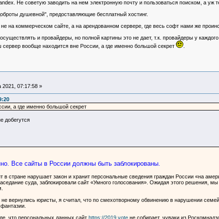
andex. Не советую заводить на нем электронную почту и пользоваться поиском, а уж т
 доброты душевной", предоставляющие бесплатный хостинг.
не на коммерческом сайте, а на арендованном сервере, где весь софт нами же проин
уществлять и провайдеры, но полной картины это не дает, т.к. провайдеры у каждого
аш сервер вообще находится вне России, а где именно большой секрет
.
 2021, 07:17:58 »
9:20
сии, а где именно большой секрет
не добеrутcя
нно. Все сайты в России должны быть заблокированы.
т в стране нарушает закон и хранит персональные сведения граждан России «на амер
 заседание суда, заблокировали сайт «Умного голосования». Ожидая этого решения, м
.
ка не вернулись юристы, я считал, что по смехотворному обвинению в нарушении семе
фантазии.
уде, что персональных данных сайт
https://2019.vote
не собирает, чуваки из Роскомнадзо