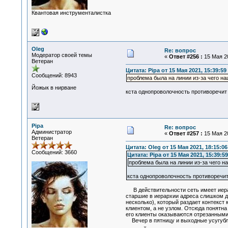
Квантовая инструменталистка
Oleg
Re: вопрос
Модератор своей темы
«
Ответ #256 :
15 Мая 20
Ветеран
Цитата: Pipa от 15 Мая 2021, 15:39:59
Сообщений: 8943
проблема была на линии из-за чего н
Йожык в нирване
кста однопроволочность противоречи
Pipa
Re: вопрос
Администратор
«
Ответ #257 :
15 Мая 20
Ветеран
Цитата: Oleg от 15 Мая 2021, 18:15:06
Сообщений: 3660
Цитата: Pipa от 15 Мая 2021, 15:39:59
проблема была на линии из-за чего н
кста однопроволочность противоречи
В действительности сеть имеет иерарх
старшие в иерархии адреса слишком дор
несколько), который раздает контекст
клиентом, а не узлом. Отсюда понятна
его клиенты оказываются отрезанными 
Вечер в пятницу и выходные усугубляю