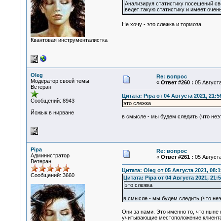
Анализируя статистику посещений сво
ведет такую статистику и имеет очен
Не хочу - это слежка и тормоза.
Квантовая инструменталистка
Oleg
Re: вопрос
Модератор своей темы
«
Ответ #260 :
05 Августа
Ветеран
Цитата: Pipa от 04 Августа 2021, 21:5
Сообщений: 8943
это слежка
Йожык в нирване
в смысле - мы будем следить (что неэ
Pipa
Re: вопрос
Администратор
«
Ответ #261 :
05 Августа
Ветеран
Цитата: Oleg от 05 Августа 2021, 08:1
Сообщений: 3660
Цитата: Pipa от 04 Августа 2021, 21:
это слежка
в смысле - мы будем следить (что неэ
Они за нами. Это именно то, что ныне
учитывающие местоположение клиента н