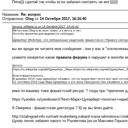
Пипа))) сделай так,чтобы если забанил-смотреть не мог)))))))
Название:
Re: вопрос
Отправлено:
Oleg
от
14 Октября 2017, 16:16:40
Цитата: inMatrix.ru от 14 Октября 2017, 15:44:42
Метастазы Oleg-a во всех темах: и к месту, и нет.
Хотя бы приличия для видимости соблюдал
...
Цу́керберг (Фейсбук) - это либеральные защитники фашистов из «Правого сектор
вы же вроде не читаете мои сообщения - они у вас в "отключенны
укажите конкретно какие
правила форума
я нарушил в жалобе м
Цитата:
https://ru.wikipedia.org/wiki/Цукерберг,_Марк (https://ru.wikipedia.org/wiki/Цукерберг,_
Благотворительность
В декабре 2015 года Цукерберг объявил, что он пожертвует почти всё своё состо
21 сентября 2016 года Марк Цукерберг и его жена Присцилла Чан объявили о запус
вики по-вашему тоже фашистский ресурс ? тогда про "приличия д
https://yandex.ru/yandsearch?text=Марк+Цукерберг+похитил+нар
А Омерика - фашистская диктатура ? 8) ну вы блин даёте..
http://stalingrad-info.ru/mark-tsukerberg-zabanil-ivana-rahmetova-i-m
Цукер лично забанил какого то Рахметова (из-за Максима Горьког