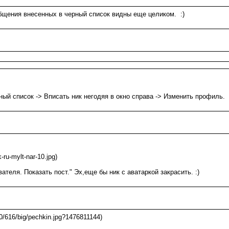
бщения внесенных в черный список видны еще целиком. :)
 список -> Вписать ник негодяя в окно справа -> Изменить профиль.
-ru-mylt-nar-10.jpg)
теля. Показать пост." Эх,еще бы ник с аватаркой закрасить. :)
00/616/big/pechkin.jpg?1476811144)