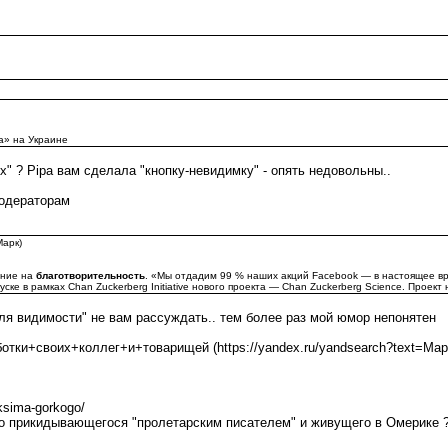
а» на Украине
х" ? Pipa вам сделала "кнопку-невидимку" - опять недовольны..
одераторам
Марк)
яние на
благотворительность
. «Мы отдадим 99 % наших акций Facebook — в настоящее вр
ке в рамках Chan Zuckerberg Initiative нового проекта — Chan Zuckerberg Science. Проект
ля видимости" не вам рассуждать.. тем более раз мой юмор непонятен
аботки+своих+коллег+и+товарищей (https://yandex.ru/yandsearch?text=
aksima-gorkogo/
о прикидывающегося "пролетарским писателем" и живущего в Омерике ?).