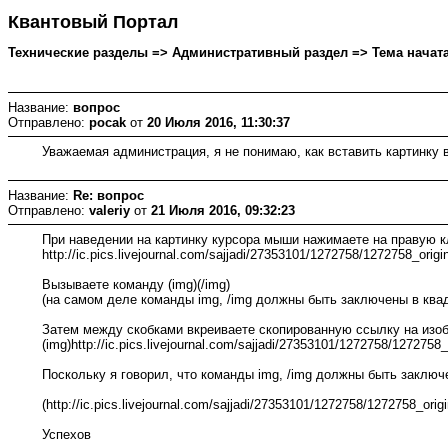
Квантовый Портал
Технические разделы => Административный раздел => Тема начата: 
Название:
вопрос
Отправлено:
pocak
от
20 Июля 2016, 11:30:37
Уважаемая администрация, я не понимаю, как вставить картинку в
Название:
Re: вопрос
Отправлено:
valeriy
от
21 Июля 2016, 09:32:23
При наведении на картинку курсора мыши нажимаете на правую кл
http://ic.pics.livejournal.com/sajjadi/27353101/1272758/1272758_origin
Вызываете команду (img)(/img)
(на самом деле команды img, /img должны быть заключены в квад
Затем между скобками вкреиваете скопированную ссылку на изоб
(img)http://ic.pics.livejournal.com/sajjadi/27353101/1272758/1272758_o
Поскольку я говорил, что команды img, /img должны быть заключ
(http://ic.pics.livejournal.com/sajjadi/27353101/1272758/1272758_origi
Успехов