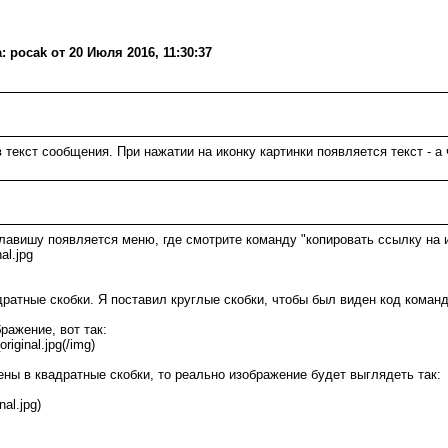
pocak от 20 Июля 2016, 11:30:37
 текст сообщения. При нажатии на иконку картинки появляется текст - а
авишу появляется меню, где смотрите команду "копировать ссылку на и
al.jpg
ратные скобки. Я поставил круглые скобки, чтобы был виден код команд
ражение, вот так:
riginal.jpg(/img)
ены в квадратные скобки, то реально изображение будет выглядеть так:
nal.jpg)