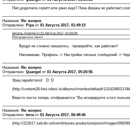
Пип,доделала скрипт,или рано еще? Пока фишка не работает,соо
Название:
Re: вопрос
Отправлено:
Pipa
от
01 Августа 2017, 01:49:15
Цитата: Quangel от 01 Августа 2017, 01:00:08
Пип,доделала скрипт
Вроде не сложно оказалось - проверяйте, как работает!
Напоминаю: Профиль -> Настройки личных сообщений -> Черный
Название:
Re: вопрос
Отправлено:
Quangel
от
01 Августа 2017, 05:20:56
Ураа,заработало! :D :D
(http://content26-foto.inbox.lv/albums/r/rombur/default/1314248013-0lik
Вместо поста теперь отображается "Вы игнорируете этого пользова
Название:
Re: вопрос
Отправлено:
terra
от
01 Августа 2017, 06:48:46
(http://222617.selcdn.ru/kremlintunes-production/posts/images/000/0