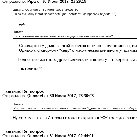
Отправлено:
Pipa
от
30 Июля 2017, 23:29:19
Цитата: Quangel от 30 Июля 2017, 20:57:30
Пипа,ты нашу с пользователем "jno" совместную просьбу видела? :)
Да.
Цитата:
Есть техническая возможность на текущем движке такое сделать?
Стандартно у движка такой возможности нет, тем не менее, выпо
Однако с оговоркой - "кадр" с ником нежелательного участника 
Полностью изъять кадр из видимости я не могу, т.к. скрипт вы
Так годится?
Название:
Re: вопрос
Отправлено:
Quangel
от
30 Июля 2017, 23:36:03
Цитата:
Кого внесете в этот список, от того не только не будете получать личные сообще
Ну хотя бы это. :) Авторы похожего скрипта в ЖЖ тоже до конц
Название:
Re: вопрос
Отправлено:
Quangel
от
31 Июля 2017, 02:44:01