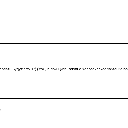
 хлопать будут ему >:( (это , в принципе, вполне человеческое желани
?