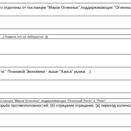
-то отделены от посланцев "Миров Огненных",поддерживающих "Огненный 
) Главное,что не либерасты! :)))
ос" Плановой Экономики - выше "Хаоса" рынка. ;)
 посланцев "Миров Огненных",поддерживающих "Огненный Логос" и "План".
орьба противоположностей; (б) отрицание отрицания; (в) переход количес