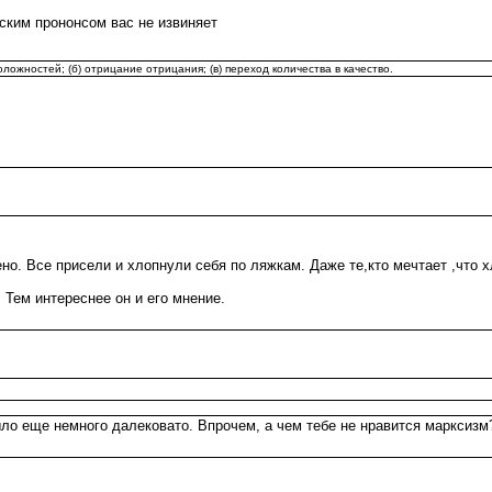
ким прононсом вас не извиняет
ложностей; (б) отрицание отрицания; (в) переход количества в качество.
чено. Все присели и хлопнули себя по ляжкам. Даже те,кто мечтает ,что
 Тем интереснее он и его мнение.
ло еще немного далековато. Впрочем, а чем тебе не нравится марксизм