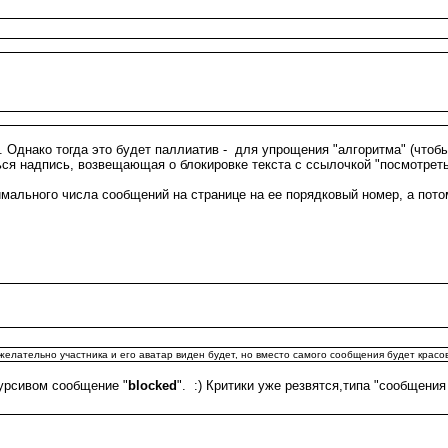
Однако тогда это будет паллиатив - для упрощения "алгоритма" (чтобы
ся надпись, возвещающая о блокировке текста с ссылочкой "посмотреть"
имального числа сообщений на странице на ее порядковый номер, а пот
нежелательно участника и его аватар виден будет, но вместо самого сообщения будет красо
курсивом сообщение "
blockеd
". :) Критики уже резвятся,типа "сообщения