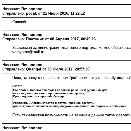
Название:
Re: вопрос
Отправлено:
pocak
от
21 Июля 2016, 11:22:12
Спасибо.
Название:
Re: вопрос
Отправлено:
Платоник
от
08 Апреля 2017, 00:49:26
Уважаемая администрация квантового портала, ко мне обратилась
veroyatno@mail.ru
Название:
Re: вопрос
Отправлено:
Quangel
от
30 Июля 2017, 20:57:30
Пипа,ты нашу с пользователем "jno" совместную просьбу видела?
Цитата:
Вы правы, видимо это будет хорошим решением (удобным для
всех людей - личные, персональные настройки).
Присоединяюсь к просьбе Quangel.
Уважаемый Администратор форума, просьба сделать
для каждого пользователя индивидуальный фильтр на видимые сообщения.
Есть техническая возможность на текущем движке такое сделать
Название:
Re: вопрос