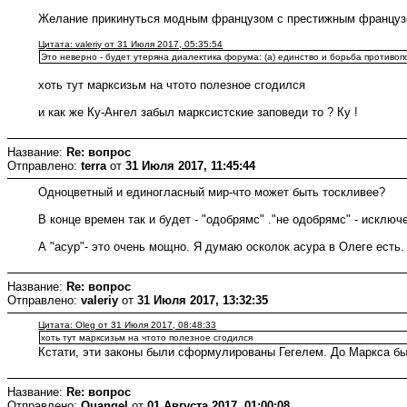
Желание прикинуться модным французом с престижным французс
Цитата: valeriy от 31 Июля 2017, 05:35:54
Это неверно - будет утеряна диалектика форума: (а) единство и борьба противопо
хоть тут марксизьм на чтото полезное сгодился
и как же Ку-Ангел забыл марксистские заповеди то ? Ку !
Название:
Re: вопрос
Отправлено:
terra
от
31 Июля 2017, 11:45:44
Одноцветный и единогласный мир-что может быть тоскливее?
В конце времен так и будет - "одобрямс" ."не одобрямс" - исклю
А "асур"- это очень мощно. Я думаю осколок асура в Олеге есть.
Название:
Re: вопрос
Отправлено:
valeriy
от
31 Июля 2017, 13:32:35
Цитата: Oleg от 31 Июля 2017, 08:48:33
хоть тут марксизьм на чтото полезное сгодился
Кстати, эти законы были сформулированы Гегелем. До Маркса бы
Название:
Re: вопрос
Отправлено:
Quangel
от
01 Августа 2017, 01:00:08