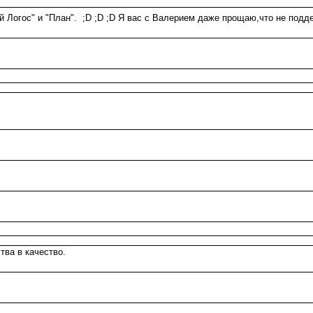
Логос" и "План". ;D ;D ;D Я вас с Валерием даже прощаю,что не поддер
тва в качество.