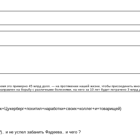
емя это примерно 45 млрд долл. — на протяжении нашей жизни, чтобы присоединить мног
 направлен на борьбу с различными болезнями, на него за 10 лет будет потрачено 3 млрд д
Марк+Цукерберг+похитил+наработки+своих+коллег+и+товарищей)
. и не успел забанить Фадеева.. и чего ?