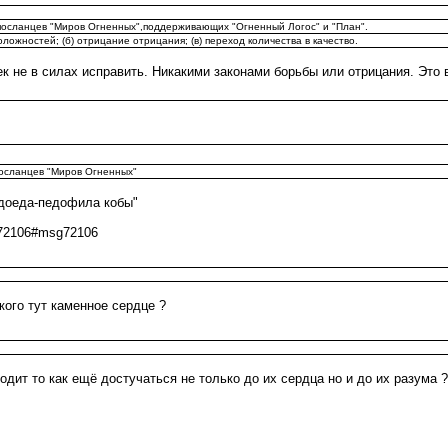
т посланцев "Миров Огненных",поддерживающих "Огненный Логос" и "План".
ложностей; (б) отрицание отрицания; (в) переход количества в качество.
к не в силах исправить. Никакими законами борьбы или отрицания. Это 
 посланцев "Миров Огненных"
юдоеда-педофила кобы"
sg72106#msg72106
кого тут каменное сердце ?
дит то как ещё достучаться не только до их сердца но и до их разума 