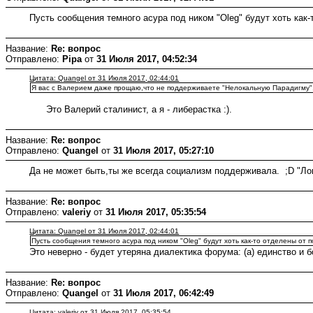
Пусть сообщения темного асура под ником "Oleg" будут хоть как
Название:
Re: вопрос
Отправлено:
Pipa
от
31 Июля 2017, 04:52:34
Цитата: Quangel от 31 Июля 2017, 02:44:01
Я вас с Валерием даже прощаю,что не поддерживаете "Нелокальную Парадигму"...;
Это Валерий сталинист, а я - либерастка :).
Название:
Re: вопрос
Отправлено:
Quangel
от
31 Июля 2017, 05:27:10
Да не может быть,ты же всегда социализм поддерживала. ;D "Лог
Название:
Re: вопрос
Отправлено:
valeriy
от
31 Июля 2017, 05:35:54
Цитата: Quangel от 31 Июля 2017, 02:44:01
Пусть сообщения темного асура под ником "Oleg" будут хоть как-то отделены от
Это неверно - будет утеряна диалектика форума: (а) единство и б
Название:
Re: вопрос
Отправлено:
Quangel
от
31 Июля 2017, 06:42:49
Цитата: valeriy от 31 Июля 2017, 05:35:54