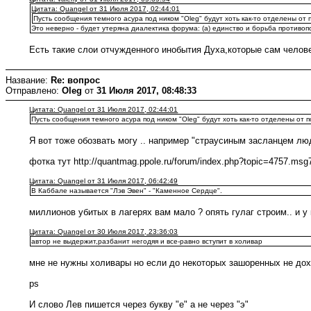
Цитата: Quangel от 31 Июля 2017, 02:44:01
Пусть сообщения темного асура под ником "Oleg" будут хоть как-то отделены о
Это неверно - будет утеряна диалектика форума: (а) единство и борьба противопо
Есть такие слои отчужденного инобытия Духа,которые сам челове
Название:
Re: вопрос
Отправлено:
Oleg
от
31 Июля 2017, 08:48:33
Цитата: Quangel от 31 Июля 2017, 02:44:01
Пусть сообщения темного асура под ником "Oleg" будут хоть как-то отделены от
Я вот тоже обозвать могу .. например "страусиным засланцем л
фотка тут http://quantmag.ppole.ru/forum/index.php?topic=4757.m
Цитата: Quangel от 31 Июля 2017, 06:42:49
В Каббале называется "Лэв Эвен" - "Каменное Сердце".
миллионов убитых в лагерях вам мало ? опять гулаг строим.. и у 
Цитата: Quangel от 30 Июля 2017, 23:36:03
автор не выдержит,разбанит негодяя и все-равно вступит в холивар
мне не нужны холивары но если до некоторых зашоренных не дохо
ps
И слово Лев пишется через букву "е" а не через "э"