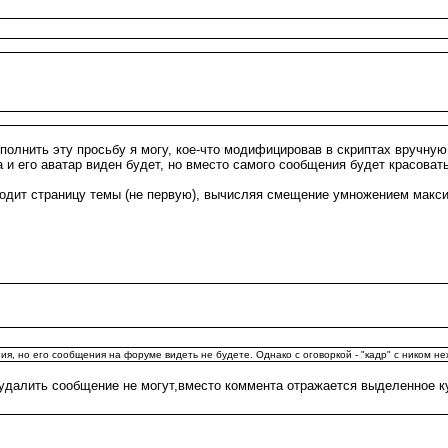
лнить эту просьбу я могу, кое-что модифицировав в скриптах вручную. 
и его аватар виден будет, но вместо самого сообщения будет красовать
водит страницу темы (не первую), вычисляя смещение умножением макс
ния, но его сообщения на форуме видеть не будете. Однако с оговоркой - "кадр" с ником 
а удалить сообщение не могут,вместо коммента отражается выделенное 