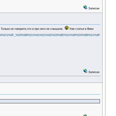
Записан
Только не говорите,что и про него не слышали.
Уже статья в Вики
D0%B0%D1%8F_%D0%B8%D1%81%D1%82%D0%BE%D1%80%D0%B8%D1%8F
Записан