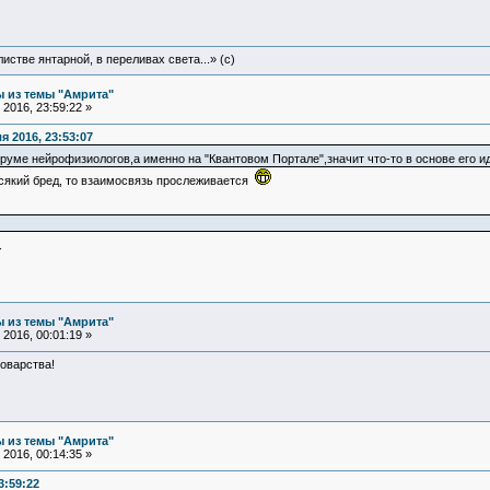
истве янтарной, в переливах света...» (c)
 из темы "Амрита"
2016, 23:59:22 »
 2016, 23:53:07
руме нейрофизиологов,а именно на "Квантовом Портале",значит что-то в основе его и
всякий бред, то взаимосвязь прослеживается
.
 из темы "Амрита"
2016, 00:01:19 »
оварства!
 из темы "Амрита"
2016, 00:14:35 »
3:59:22