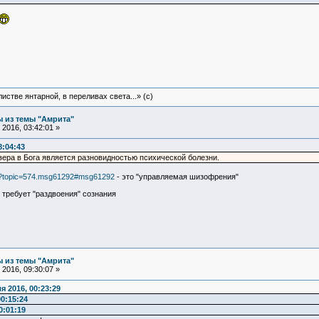
истве янтарной, в переливах света...» (c)
 из темы "Амрита"
2016, 03:42:01 »
8:04:43
вера в Бога является разновидностью психической болезни.
php?topic=574.msg61292#msg61292
- это "управляемая шизофрения"
 требует "раздвоения" сознания
 из темы "Амрита"
2016, 09:30:07 »
 2016, 00:23:29
0:15:24
0:01:19