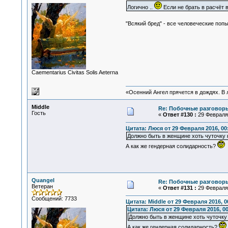
Логично ..
Если не брать в расчёт
"Всякий бред" - все человеческие по
Сaementarius Civitas Solis Aeterna
«Осенний Ангел прячется в дождях. В л
Middle
Re: Побочные разговоры
Гость
«
Ответ #130 :
29 Февраля 
Цитата: Люся от 29 Февраля 2016, 00
Должно быть в женщине хоть чуточку 
А как же гендерная солидарность?
Quangel
Re: Побочные разговоры
Ветеран
«
Ответ #131 :
29 Февраля 
Сообщений: 7733
Цитата: Middle от 29 Февраля 2016, 0
Цитата: Люся от 29 Февраля 2016, 00
Должно быть в женщине хоть чуточку 
А как же гендерная солидарность?