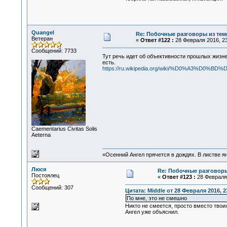
Quangel
Re: Побочные разговоры из тем
Ветеран
«
Ответ #122 :
28 Февраля 2016, 23
Сообщений: 7733
Тут речь идет об объективности прошлых жизн
есть.
https://ru.wikipedia.org/wiki/%D0%
Сaementarius Civitas Solis
Aeterna
«Осенний Ангел прячется в дождях. В листве янт
Люся
Re: Побочные разговоры
Постоялец
«
Ответ #123 :
28 Февраля 
Сообщений: 307
Цитата: Middle от 28 Февраля 2016, 2
По мне, это не смешно
Никто не смеется, просто вместо твоих
Ангел уже объяснил.