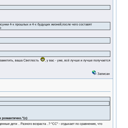
сунки 4-х прошлых и 4-х будущих жизней,после чего составят
с
у заметить, ваша Светлость
, у вас - уже, всё лучше и лучше получается
Записан
к романтично."(с)
нные дети .. Разного возраста ..? "CC" - отдыхает по сравнению, что