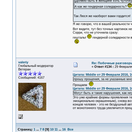
Должно быть в женщине хоть чуточку
А как же гендерная солидарность?
Так Люся же наоборот вами гордится
Я же говорю, что в вашей реальности чт
Вот видите, тут без точных картинок 
Сорри, что не уточнила сразу:
гештальт
гендерной солидарности в
valeriy
Re: Побочные разговоры
Глобальный модератор
«
Ответ #134 :
29 Февраля 
Ветеран
Цитата: Middle от 29 Февраля 2016, 1
Сообщений: 4167
прошу прощения, за не указанные мн
Прощаем
Цитата: Middle от 29 Февраля 2016, 1
Могут быть и такие нарушения, как н
Это уже крайние формы проявления те
эмоционально окрашенным), снова возвр
концов человек - это не бездушный ав
от монотонного труда увеличится проц
Страниц:
1
...
7
8
[
9
]
10
11
...
16
Все