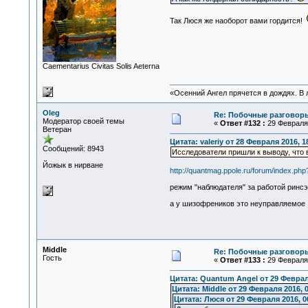
Так Люся же наоборот вами гордится!
Сaementarius Civitas Solis Aeterna
«Осенний Ангел прячется в дождях. В л
Oleg
Re: Побочные разговоры
Модератор своей темы
«
Ответ #132 :
29 Февраля 
Ветеран
Цитата: valeriy от 28 Февраля 2016, 1
Сообщений: 8943
Исследователи пришли к выводу, что 
Йожык в нирване
http://quantmag.ppole.ru/forum/index.
режим "наблюдателя" за работой ринсэ
а у шизофреников это неуправляемое
Middle
Re: Побочные разговоры
Гость
«
Ответ #133 :
29 Февраля 
Цитата: Quantum Angel от 29 Февраля
Цитата: Middle от 29 Февраля 2016, 0
Цитата: Люся от 29 Февраля 2016, 0