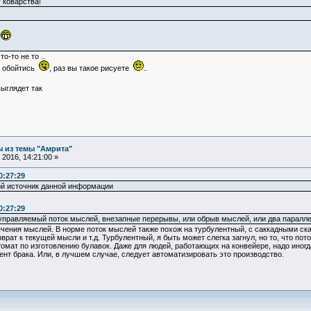
 коварства!
!
о-то не то ..
не обойтись
, раз вы такое рисуете
..
ыглядет так
 из темы "Амрита"
2016, 14:21:00 »
0:27:29
ой источник данной информации
0:27:29
еуправляемый поток мыслей, внезапные перерывы, или обрыв мыслей, или два паралл
чения мыслей. В норме поток мыслей также похож на турбулентный, с саккадными ск
ат к текущей мысли и т.д. Турбулентный, я быть может слегка загнул, но то, что пот
томат по изготовлению булавок. Даже для людей, работающих на конвейере, надо иног
ент брака. Или, в лучшем случае, следует автоматизировать это производство.