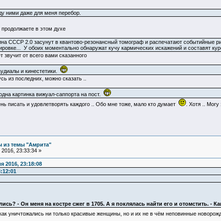
ду ними даже для меня перебор.
 продолжаете в этом духе
на СССР 2.0 засунут в квантово-резонансный томограф и распечатают событийные ри
ровке... У обоих моментально обнаружат кучу кармических искажений и составят кур
т звучит от всего вами сказанного
аудиалы и кинестетики.
сь из последних, можно сказать ..
одна картинка вижуал-саппорта на пост.
ень писать и удовлетворять каждого .. Обо мне тоже, мало кто думает
. Хотя .. Мог
 из темы "Амрита"
2016, 23:33:34 »
 2016, 23:18:08
:12:01
ись? - Он меня на костре сжег в 1705. А я поклялась найти его и отомстить. - Ка
 как уничтожались ни только красивые женщины, но и их не в чём неповинные новорожде