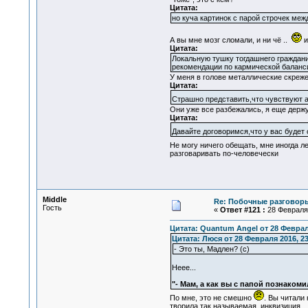
Цитата:
но куча картинок с парой строчек меж
А вы мне мозг сломали, и ни чё ..
и
Цитата:
Локальную тушку тогдашнего граждани
рекомендации по кармической баланси
У меня в голове металлические скреже
Цитата:
Страшно представить,что чувствуют 
Они уже все разбежались, я еще держу
Цитата:
Давайте договоримся,что у вас будет 
Не могу ничего обещать, мне иногда л
разговаривать по-человечески
Middle
Re: Побочные разговоры
Гость
«
Ответ #121 :
28 Февраля 
Цитата: Quantum Angel от 28 Февраля
Цитата: Люся от 28 Февраля 2016, 23
- Это ты, Мадлен? (с)
Неее...
"- Мам, а как вы с папой познакомил
По мне, это не смешно
. Вы читали
творила так называемая, инквизиция.