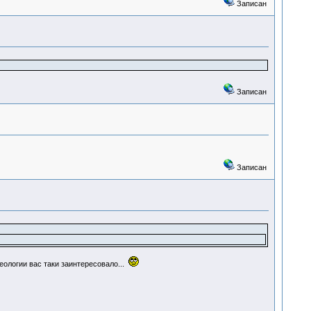
Записан
Записан
Записан
еологии вас таки заинтересовало...