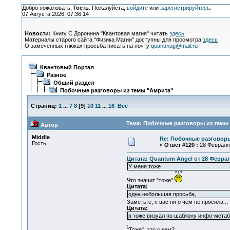
Добро пожаловать,
Гость
. Пожалуйста,
войдите
или
зарегистрируйтесь
.
07 Августа 2026, 07:36:14
Новости:
Книгу С.Доронина "Квантовая магия" читать
здесь
Материалы старого сайта "Физика Магии" доступны для просмотра
здесь
О замеченных глюках просьба писать на почту
quantmag@mail.ru
Квантовый Портал
Разное
Общий раздел
Побочные разговоры из темы "Амрита"
Страниц:
1
...
7
8
[
9
]
10
11
...
16
Все
Тема: Побочные разговоры из темы 
Автор
Middle
Re: Побочные разговоры
Гость
«
Ответ #120 :
28 Февраля 
Цитата: Quantum Angel от 28 Февраля
У меня тоже
Что значит "тоже"
Цитата:
одна небольшая просьба,
Заметьте, я вас ни о чём не просила ..
Цитата:
я тоже визуал по шаблону инфо-мета
,
"Тоже", это с кем?