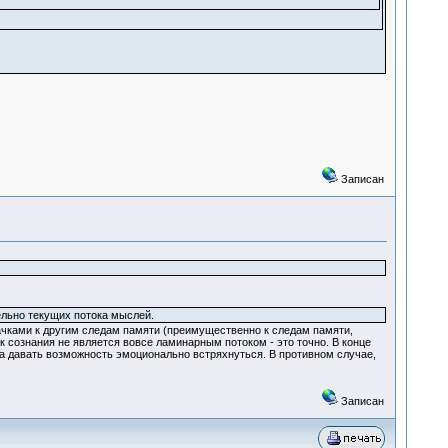
Записан
ельно текущих потока мыслей.
ачками к другим следам памяти (преимущественно к следам памяти,
ок сознания не является вовсе ламинарным потоком - это точно. В конце
да давать возможность эмоционально встряхнуться. В противном случае,
Записан