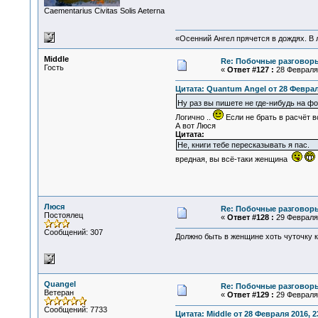
Сaementarius Civitas Solis Aeterna
«Осенний Ангел прячется в дождях. В л
Middle
Re: Побочные разговоры
Гость
«
Ответ #127 :
28 Февраля 
Цитата: Quantum Angel от 28 Февраля
Ну раз вы пишете не где-нибудь на фо
Логично ..
Если не брать в расчёт 
А вот Люся
Цитата:
Не, книги тебе пересказывать я пас.
вредная, вы всё-таки женщина
Люся
Re: Побочные разговоры
Постоялец
«
Ответ #128 :
29 Февраля 
Сообщений: 307
Должно быть в женщине хоть чуточку к
Quangel
Re: Побочные разговоры
Ветеран
«
Ответ #129 :
29 Февраля 
Сообщений: 7733
Цитата: Middle от 28 Февраля 2016, 2