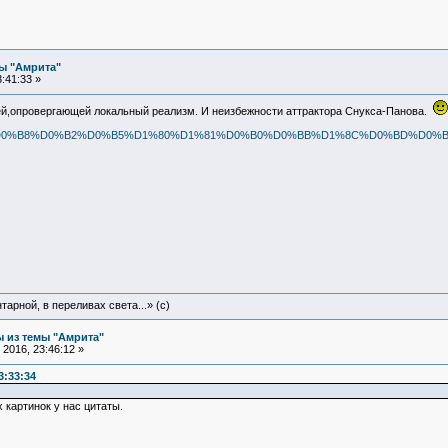
ы "Амрита"
:41:33 »
ей,опровергающей локальный реализм. И неизбежности аттрактора Снукса-Панова.
A3%D0%BD%D0%B8%D0%B2%D0%B5%D1%80%D1%81%D0%B0%D0%BB%D1%8C%D0%BD%
арной, в переливах света...» (c)
 из темы "Амрита"
2016, 23:46:12 »
3:33:34
 картинок у нас цитаты.