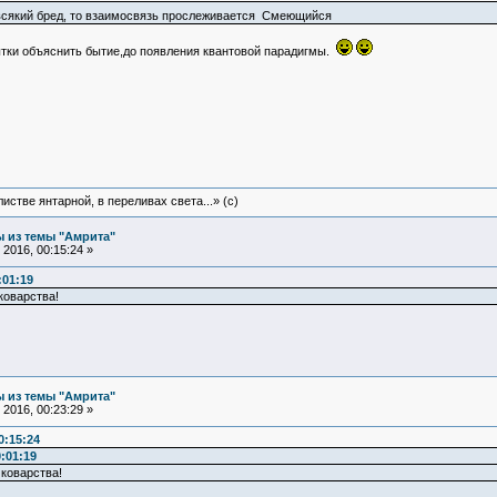
 всякий бред, то взаимосвязь прослеживается Смеющийся
пытки объяснить бытие,до появления квантовой парадигмы.
истве янтарной, в переливах света...» (c)
 из темы "Амрита"
2016, 00:15:24 »
:01:19
коварства!
 из темы "Амрита"
2016, 00:23:29 »
0:15:24
:01:19
коварства!