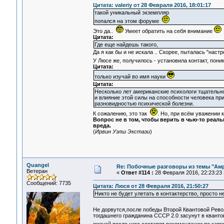
Цитата: valeriy от 28 Февраля 2016, 18:01:17
такой уникальный экземпляр
попался на этом форуме
Это да..
Умеет обратить на себя внимание
Цитата:
Где еще найдешь такого,
Да я как бы и не искала .. Скорее, пыталась "настр
У Люсе же, получилось - установила контакт, пон
Цитата:
только изучай во имя науки
Цитата:
Несколько лет американские психологи тщательн
и влияние этой силы на способности человека пр
разновидностью психической болезни.
К сожалению, это так
. Но, при всём уважении
Вопрос не в том, чтобы верить в чью-то реальн
вреда.
(
Ирвин Уэлш Экстази
)
Quangel
Re: Побочные разговоры из темы "Ам
Ветеран
«
Ответ #114 :
28 Февраля 2016, 22:23:23 
Сообщений: 7735
Цитата: Люся от 28 Февраля 2016, 21:50:27
Никто не будет улетать в контактерство, просто н
Не дорвутся,после победы Второй Квантовой Рево
тогдашнего гражданина СССР 2.0 засунут в квант