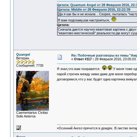
Цитата: Quantum Angel от 28 Февраля 2016, 22:
Цитата: Middle от 28 Февраля 2016, 22:22:39
Да я как бы и не искала .. Скорее, пыталась "наст
Я вам подскажу,как настроиться,
Цитата:
Сначала дается научно-квантовая картина с дву
"квантово-мистической" реальности,где могут сущ
Quangel
Re: Побочные разговоры из темы "Ам
Ветеран
«
Ответ #117 :
28 Февраля 2016, 23:05:03 
Сообщений: 7735
Я знал,что вам понравится.
У меня тоже од
парой строчек между ними даже для меня перебо
договоримся,что у вас будет одна картинка вижуа
Сaementarius Civitas
Solis Aeterna
«Осенний Ангел прячется в дождях. В листве янтарн