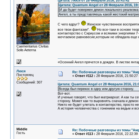
Цитата: Люся от 28 Февраля 2016, 20:43:42
Цитата: Quantum Angel от 28 Февраля 2016, 19:
И да будет повержен демон локального реализма 
Ангел, а ты представляешь какой жестокий матриа
С чего вдруг?
Женское чувственное восприятие
все твои фантазии".
Но все-таки в основе тео
контактерство с Сириусом и всякими энергиями 7-
мечтаемое равновесие,которым не обладала еще ни
Сaementarius Civitas
Solis Aeterna
«Осенний Ангел прячется в дождях. В листве янтарн
Люся
Re: Побочные разговоры из темы "Ам
Постоялец
«
Ответ #112 :
28 Февраля 2016, 21:50:27 
Сообщений: 307
Цитата: Quantum Angel от 28 Февраля 2016, 21:
Всегда был перекос в одну или другую сторону.
Вот-вот.
И ученые говорят, что был матриархат. А как ты 
сторону. Может как-то выровнять сначала и демон
Никто не будет улетать в контактерство, просто не
А история человечества с гонением на ведьм и в
Middle
Re: Побочные разговоры из темы "Ам
Гость
«
Ответ #113 :
28 Февраля 2016, 22:22:39 