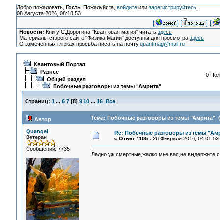
Добро пожаловать,
Гость
. Пожалуйста,
войдите
или
зарегистрируйтесь
.
08 Августа 2026, 08:18:53
Новости:
Книгу С.Доронина "Квантовая магия" читать
здесь
Материалы старого сайта "Физика Магии" доступны для просмотра
здесь
О замеченных глюках просьба писать на почту
quantmag@mail.ru
Квантовый Портал
Разное
0 Пол
Общий раздел
Побочные разговоры из темы "Амрита"
Страниц:
1
...
6
7
[
8
]
9
10
...
16
Все
Тема: Побочные разговоры из темы "Амрита" (
Автор
Quangel
Re: Побочные разговоры из темы "Ам
Ветеран
«
Ответ #105 :
28 Февраля 2016, 04:01:52
Сообщений: 7735
Ладно уж смертные,жалко мне вас,не выдержите 