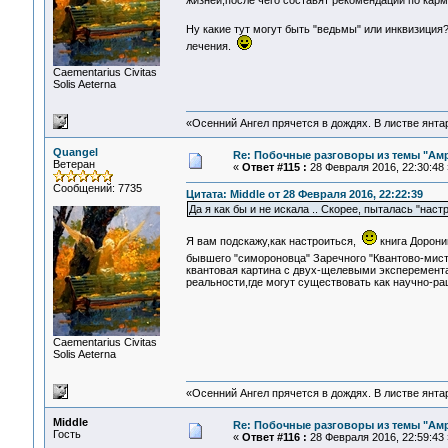
жизней,после чего составят рекомендации по кар
Ну какие тут могут быть "ведьмы" или инквизици
лечения.
Сaementarius Civitas
Solis Aeterna
«Осенний Ангел прячется в дождях. В листве янтарн
Quangel
Re: Побочные разговоры из темы "Ам
Ветеран
«
Ответ #115 :
28 Февраля 2016, 22:30:48 
Сообщений: 7735
Цитата: Middle от 28 Февраля 2016, 22:22:39
Да я как бы и не искала .. Скорее, пыталась "наст
Я вам подскажу,как настроиться,
книга Дорони
бывшего "симороновца" Заречного "Квантово-мис
квантовая картина с двух-щелевыми эксперемента
реальности,где могут существовать как научно-ра
Сaementarius Civitas
Solis Aeterna
«Осенний Ангел прячется в дождях. В листве янтарн
Middle
Re: Побочные разговоры из темы "Ам
Гость
«
Ответ #116 :
28 Февраля 2016, 22:59:43 