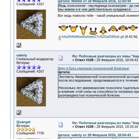
Цитата: Middle от 28 Февраля 2016, 11:50:44
Сообщений: 4167
Ведь психология - наследница психиатрии - до си
мы живем и в чем действительно нуждаемся.
Вот ведь повезло тебе - такой уникальный экзем
b4a3949df6eb8a5ebe27cf625a0085e6.gif
(8.42 Кб,
valeriy
Re: Побочные разговоры из темы "Ам
Глобальный модератор
«
Ответ #108 :
28 Февраля 2016, 18:04:43
Ветеран
Веру в Бога признали психической болезнью
Сообщений: 4167
Цитата:
Эксперты Американской психологической ассоциац
после исследования, продолжавшегося в течение 5
Несколько лет американские психологи тщательн
и влияние этой силы на способности человека пр
разновидностью психической болезни.
Quangel
Re: Побочные разговоры из темы "Ам
Ветеран
«
Ответ #109 :
28 Февраля 2016, 19:33:16
Сообщений: 7735
Цитата: valeriy от 28 Февраля 2016, 18:04:43