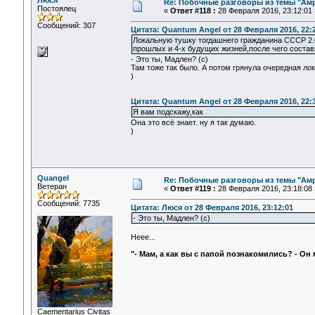
Люся
Re: Побочные разговоры из темы "Ам
Постоялец
«
Ответ #118 :
28 Февраля 2016, 23:12:01 
Сообщений: 307
Цитата: Quantum Angel от 28 Февраля 2016, 22:
Локальную тушку тогдашнего гражданина СССР 2.
прошлых и 4-х будущих жизней,после чего состав
- Это ты, Мадлен? (с)
Там тоже так было. А потом грянула очередная ло
)
Цитата: Quantum Angel от 28 Февраля 2016, 22:
Я вам подскажу,как
Она это всё знает. ну я так думаю.
)
Quangel
Re: Побочные разговоры из темы "Ам
Ветеран
«
Ответ #119 :
28 Февраля 2016, 23:18:08 
Сообщений: 7735
Цитата: Люся от 28 Февраля 2016, 23:12:01
- Это ты, Мадлен? (с)
Неее...
"- Мам, а как вы с папой познакомились? - Он м
Сaementarius Civitas