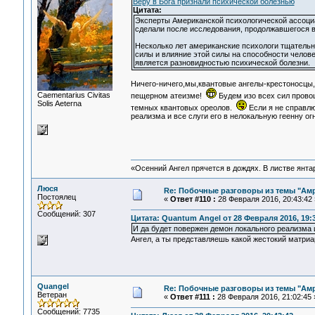
Веру в Бога признали психической болезнью
Цитата:
Эксперты Американской психологической ассоциа
сделали после исследования, продолжавшегося в 
Несколько лет американские психологи тщатель
силы и влияние этой силы на способности челов
является разновидностью психической болезни.
Ничего-ничего,мы,квантовые ангелы-крестоносцы,
Сaementarius Civitas
пещерном атеизме!
Будем изо всех сил прово
Solis Aeterna
темных квантовых ореолов.
Если я не справлю
реализма и все слуги его в нелокальную геенну о
«Осенний Ангел прячется в дождях. В листве янтарн
Люся
Re: Побочные разговоры из темы "Ам
Постоялец
«
Ответ #110 :
28 Февраля 2016, 20:43:42 
Сообщений: 307
Цитата: Quantum Angel от 28 Февраля 2016, 19:
И да будет повержен демон локального реализма и
Ангел, а ты представляешь какой жестокий матриа
Quangel
Re: Побочные разговоры из темы "Ам
Ветеран
«
Ответ #111 :
28 Февраля 2016, 21:02:45 
Сообщений: 7735