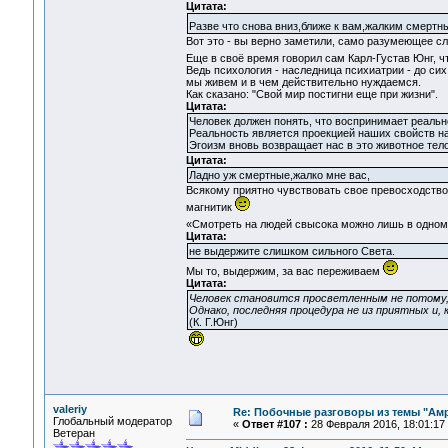
Цитата:
Разве что снова вниз,ближе к вам,жалким смерт
Вот это - вы верно заметили, само разумеющее сл
Еще в своё время говорил сам Карл-Густав Юнг, 
Ведь психология - наследница психиатрии - до си
мы живем и в чем действительно нуждаемся.
Как сказано: "Свой мир постигни еще при жизни".
Цитата:
Человек должен понять, что воспринимает реально
Реальность является проекцией наших свойств на 
Эгоизм вновь возвращает нас в это животное тело
Цитата:
Ладно уж смертные,жалко мне вас,
Всякому приятно чувствовать свое превосходство,
магнитик
«Смотреть на людей свысока можно лишь в одном
Цитата:
не выдержите слишком сильного Света.
Мы то, выдержим, за вас переживаем
Цитата:
Человек становится просветленным не потому
Однако, последняя процедура не из приятных и, 
(К. Г.Юнг)
valeriy
Re: Побочные разговоры из темы "Ам
Глобальный модератор
«
Ответ #107 :
28 Февраля 2016, 18:01:17
Ветеран