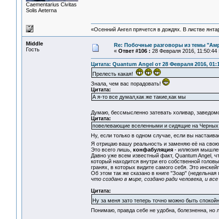
Сaementarius Civitas
Solis Aeterna
«Осенний Ангел прячется в дождях. В листве янтарн
Middle
Re: Побочные разговоры из темы "Ам
Гость
«
Ответ #106 :
28 Февраля 2016, 11:50:44 
Цитата: Quantum Angel от 28 Февраля 2016, 01:
Прелесть какая!
Знала, чем вас порадовать!
Цитата:
А я-то все думал,как же такие,как мы
Думаю, бессмысленно затевать холивар, заведомо 
Цитата:
повелевающие вселенными и сидящие на Черных
Ну, если только в одном случае, если вы настаива
Я отрицаю вашу реальность и заменяю её на свою
Это всего лишь,
конфабуляция
- иллюзия мышлен
Давно уже всем известный факт, Quantum Angel, ч
который находится внутри его собственной головы,
гранях, в которых видите самого себя. Это инскей
Об этом так же сказано в книге "Зоар" (недельная гл
что создано в мире, создано ради человека, и все
Цитата:
Ну за меня зато теперь точно можно быть споко
Понимаю, правда себе не удобна, болезненна, но 