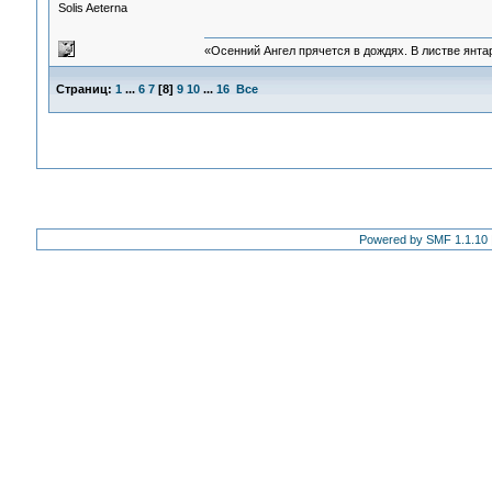
Solis Aeterna
«Осенний Ангел прячется в дождях. В листве янтарн
Страниц:
1
...
6
7
[
8
]
9
10
...
16
Все
Powered by SMF 1.1.10